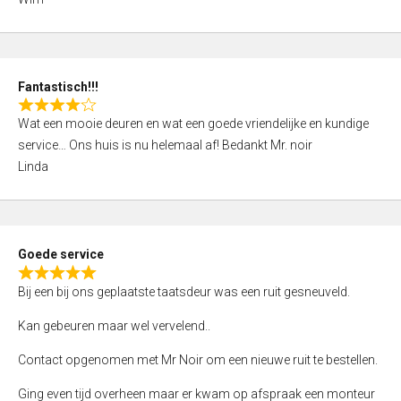
4
,
0
o
Fantastisch!!!
u
R
t
Wat een mooie deuren en wat een goede vriendelijke en kundige
a
o
service… Ons huis is nu helemaal af! Bedankt Mr. noir
t
f
Linda
e
5
d
4
,
Goede service
0
R
o
Bij een bij ons geplaatste taatsdeur was een ruit gesneuveld.
a
u
t
Kan gebeuren maar wel vervelend..
t
e
o
Contact opgenomen met Mr Noir om een nieuwe ruit te bestellen.
d
f
5
Ging even tijd overheen maar er kwam op afspraak een monteur
5