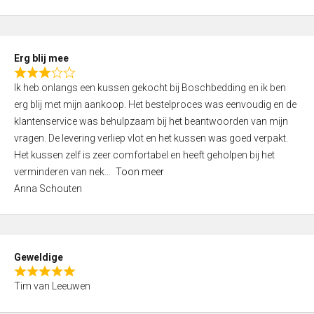
o
u
t
Erg blij mee
o
R
f
Ik heb onlangs een kussen gekocht bij Boschbedding en ik ben
a
5
erg blij met mijn aankoop. Het bestelproces was eenvoudig en de
t
klantenservice was behulpzaam bij het beantwoorden van mijn
e
vragen. De levering verliep vlot en het kussen was goed verpakt.
d
Het kussen zelf is zeer comfortabel en heeft geholpen bij het
3
verminderen van nek
Toon meer
,
Anna Schouten
0
o
u
t
Geweldige
o
R
f
Tim van Leeuwen
a
5
t