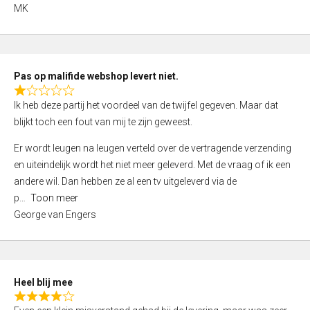
,
MK
0
o
u
t
Pas op malifide webshop levert niet.
o
R
Ik heb deze partij het voordeel van de twijfel gegeven. Maar dat
f
a
blijkt toch een fout van mij te zijn geweest.
5
t
e
Er wordt leugen na leugen verteld over de vertragende verzending
d
en uiteindelijk wordt het niet meer geleverd. Met de vraag of ik een
1
andere wil. Dan hebben ze al een tv uitgeleverd via de
,
p
Toon meer
0
George van Engers
o
u
t
o
Heel blij mee
f
R