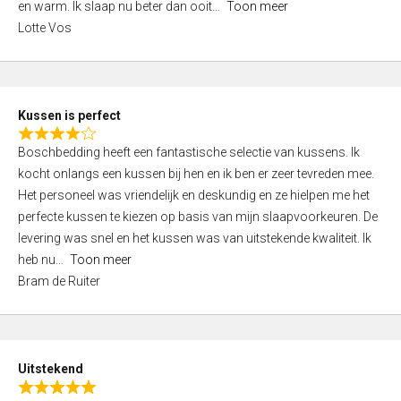
o
en warm. Ik slaap nu beter dan ooit
Toon meer
,
f
Lotte Vos
0
5
o
u
t
Kussen is perfect
o
R
f
Boschbedding heeft een fantastische selectie van kussens. Ik
a
5
kocht onlangs een kussen bij hen en ik ben er zeer tevreden mee.
t
Het personeel was vriendelijk en deskundig en ze hielpen me het
e
perfecte kussen te kiezen op basis van mijn slaapvoorkeuren. De
d
levering was snel en het kussen was van uitstekende kwaliteit. Ik
4
heb nu
Toon meer
,
Bram de Ruiter
0
o
u
t
Uitstekend
o
R
f