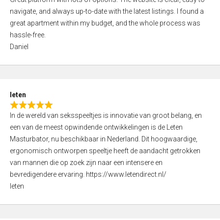
a
o
navigate, and always up-to-date with the latest listings. I found a
t
f
great apartment within my budget, and the whole process was
e
5
hassle-free.
d
Daniel
5
,
0
o
leten
u
R
t
In de wereld van seksspeeltjes is innovatie van groot belang, en
a
o
een van de meest opwindende ontwikkelingen is de Leten
t
f
Masturbator, nu beschikbaar in Nederland. Dit hoogwaardige,
e
5
ergonomisch ontworpen speeltje heeft de aandacht getrokken
d
van mannen die op zoek zijn naar een intensere en
5
bevredigendere ervaring. https://www.letendirect.nl/
,
leten
0
o
u