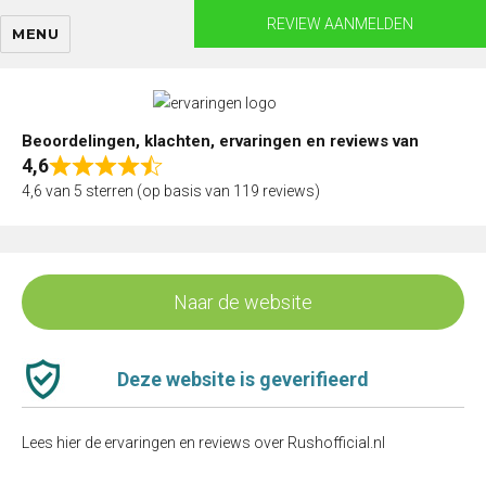
Skip
REVIEW AANMELDEN
MENU
to
content
Beoordelingen, klachten, ervaringen en reviews van
4,6
Rated
4,6 van 5 sterren (op basis van 119 reviews)
4,6
out
of
5
Naar de website
Deze website is geverifieerd
Lees hier de ervaringen en reviews over Rushofficial.nl