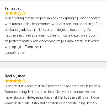
u
d
t
Fantastisch
4
o
R
,
f
Mijn ervaring met het kopen van een boxspring bij Boschbedding
a
0
5
was fantastisch. Het personeel was zeer professioneel en gaf me
t
o
deskundig advies bij het kiezen van de juiste boxspring. Ze
e
u
hadden een breed scala aan opties om uit te kiezen waardoor ik
d
t
de perfecte match kon vinden voor mijn slaapkamer. De levering
3
o
was op tijd
Toon meer
,
f
Jesse Kramer
0
5
o
u
t
Heel blij mee
o
R
f
Ik ben zeer tevreden met mijn recente aankoop van een kussen bij
a
5
Boschbedding. Het kiezen en bestellen van het kussen verliep
t
moeiteloos en de levering was snel. Het kussen zelf is van hoge
e
kwaliteit en biedt uitstekend comfort en ondersteuning. Ik merk
d