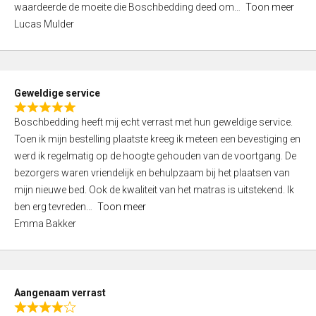
waardeerde de moeite die Boschbedding deed om
Toon meer
,
Lucas Mulder
0
o
u
t
Geweldige service
o
R
f
Boschbedding heeft mij echt verrast met hun geweldige service.
a
5
Toen ik mijn bestelling plaatste kreeg ik meteen een bevestiging en
t
werd ik regelmatig op de hoogte gehouden van de voortgang. De
e
bezorgers waren vriendelijk en behulpzaam bij het plaatsen van
d
mijn nieuwe bed. Ook de kwaliteit van het matras is uitstekend. Ik
5
ben erg tevreden
Toon meer
,
Emma Bakker
0
o
u
t
Aangenaam verrast
o
R