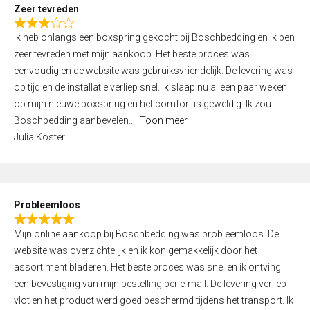
t
Zeer tevreden
o
R
f
Ik heb onlangs een boxspring gekocht bij Boschbedding en ik ben
a
5
zeer tevreden met mijn aankoop. Het bestelproces was
t
eenvoudig en de website was gebruiksvriendelijk. De levering was
e
op tijd en de installatie verliep snel. Ik slaap nu al een paar weken
d
op mijn nieuwe boxspring en het comfort is geweldig. Ik zou
3
Boschbedding aanbevelen
Toon meer
,
Julia Koster
0
o
u
t
Probleemloos
o
R
f
Mijn online aankoop bij Boschbedding was probleemloos. De
a
5
website was overzichtelijk en ik kon gemakkelijk door het
t
assortiment bladeren. Het bestelproces was snel en ik ontving
e
een bevestiging van mijn bestelling per e-mail. De levering verliep
d
vlot en het product werd goed beschermd tijdens het transport. Ik
5