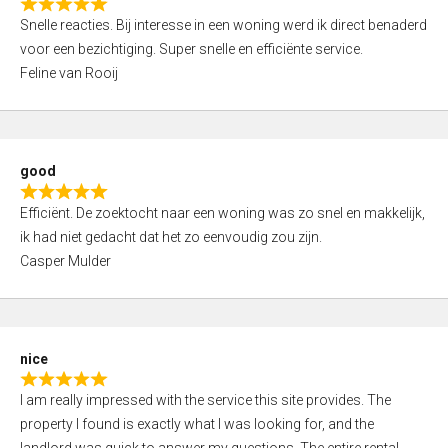
R
u
Snelle reacties. Bij interesse in een woning werd ik direct benaderd
a
t
voor een bezichtiging. Super snelle en efficiënte service.
t
o
Feline van Rooij
e
f
d
5
5
,
good
0
R
o
Efficiënt. De zoektocht naar een woning was zo snel en makkelijk,
a
u
ik had niet gedacht dat het zo eenvoudig zou zijn.
t
t
Casper Mulder
e
o
d
f
5
5
,
nice
0
R
o
I am really impressed with the service this site provides. The
a
u
property I found is exactly what I was looking for, and the
t
t