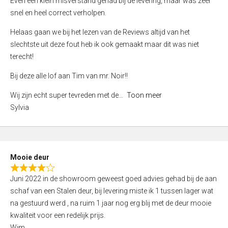
Even een klein misverstand gehad bij de levering, maar was zeer
5
a
snel en heel correct verholpen.
t
e
Helaas gaan we bij het lezen van de Reviews altijd van het
d
slechtste uit deze fout heb ik ook gemaakt maar dit was niet
4
terecht!
,
Bij deze alle lof aan Tim van mr. Noir!!
0
o
Wij zijn echt super tevreden met de
Toon meer
u
Sylvia
t
o
f
5
Mooie deur
R
Juni 2022 in de showroom geweest goed advies gehad bij de aan
a
schaf van een Stalen deur, bij levering miste ik 1 tussen lager wat
t
na gestuurd werd , na ruim 1 jaar nog erg blij met de deur mooie
e
kwaliteit voor een redelijk prijs.
d
Wim