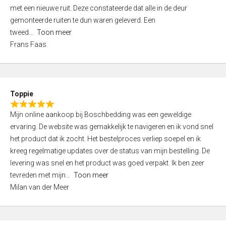
,
met een nieuwe ruit. Deze constateerde dat alle in de deur
0
gemonteerde ruiten te dun waren geleverd. Een
o
tweed
Toon meer
u
Frans Faas
t
o
f
5
Toppie
R
Mijn online aankoop bij Boschbedding was een geweldige
a
ervaring. De website was gemakkelijk te navigeren en ik vond snel
t
het product dat ik zocht. Het bestelproces verliep soepel en ik
e
kreeg regelmatige updates over de status van mijn bestelling. De
d
levering was snel en het product was goed verpakt. Ik ben zeer
5
tevreden met mijn
Toon meer
,
Milan van der Meer
0
o
u