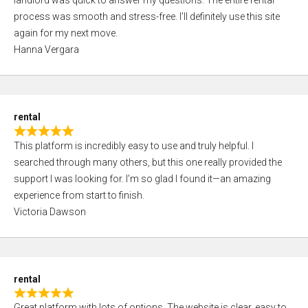
landlord was quick to answer my questions. The entire rental
e
o
process was smooth and stress-free. I’ll definitely use this site
d
f
again for my next move.
5
5
Hanna Vergara
,
0
o
u
rental
t
R
o
This platform is incredibly easy to use and truly helpful. I
a
f
searched through many others, but this one really provided the
t
5
support I was looking for. I’m so glad I found it—an amazing
e
experience from start to finish.
d
Victoria Dawson
5
,
0
o
rental
u
R
t
Great platform with lots of options. The website is clear, easy to