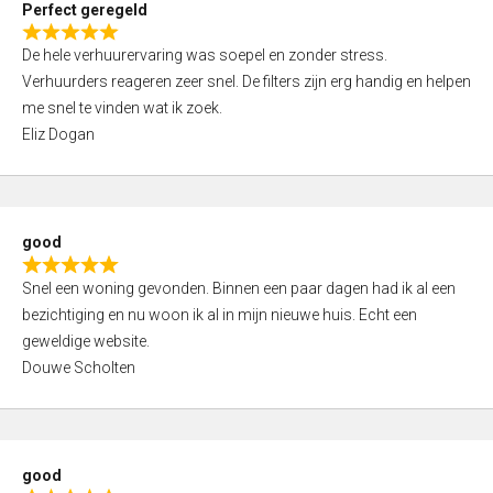
Perfect geregeld
o
R
u
De hele verhuurervaring was soepel en zonder stress.
a
t
Verhuurders reageren zeer snel. De filters zijn erg handig en helpen
t
o
me snel te vinden wat ik zoek.
e
f
Eliz Dogan
d
5
5
,
0
good
o
R
u
Snel een woning gevonden. Binnen een paar dagen had ik al een
a
t
bezichtiging en nu woon ik al in mijn nieuwe huis. Echt een
t
o
geweldige website.
e
f
Douwe Scholten
d
5
5
,
0
good
o