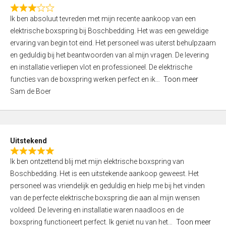
f
R
5
Ik ben absoluut tevreden met mijn recente aankoop van een
a
elektrische boxspring bij Boschbedding. Het was een geweldige
t
ervaring van begin tot eind. Het personeel was uiterst behulpzaam
e
en geduldig bij het beantwoorden van al mijn vragen. De levering
d
en installatie verliepen vlot en professioneel. De elektrische
3
functies van de boxspring werken perfect en ik
Toon meer
,
Sam de Boer
0
o
u
t
Uitstekend
o
R
f
Ik ben ontzettend blij met mijn elektrische boxspring van
a
5
Boschbedding. Het is een uitstekende aankoop geweest. Het
t
personeel was vriendelijk en geduldig en hielp me bij het vinden
e
van de perfecte elektrische boxspring die aan al mijn wensen
d
voldeed. De levering en installatie waren naadloos en de
5
boxspring functioneert perfect. Ik geniet nu van het
Toon meer