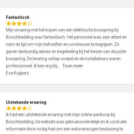
e
d
Fantastisch
5
R
,
Mijn ervaring met het kopen van een elektrische boxspring bij
a
0
Boschbedding was fantastisch. Het personeel was zeer attent en
t
o
nam de tijd om mijn behoeften en voorkeuren te begrijpen. Ze
e
u
gaven deskundig advies en begeleiding bij het kiezen van de juiste
d
t
boxspring. De levering verliep soepel en de installateurs waren
4
o
professioneel. Ik ben erg blij
Toon meer
,
f
Eva Kuijpers
0
5
o
u
t
Uistekende ervaring
o
R
f
Ik had een uitstekende ervaring met mijn online aankoop bij
a
5
Boschbedding. De website was gebruiksvriendelijk en ik vond alle
t
informatie die ik nodig had om een weloverwogen beslissing te
e