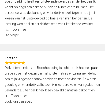
Boschbedding heeft een uitstekende selectie van dekbedden. Ik
a
5
kocht onlangs een dekbed bij hen en ik ben er erg blij mee. Het
t
personeel was deskundig en vriendelijk en ze hielpen me bij het
e
kiezen van het juiste dekbed op basis van mijn behoeften. De
d
levering was snel en het dekbed was van uitstekende kwaliteit.
5
Ik
Toon meer
,
Isa Meijer
0
o
u
t
Echt top
o
R
f
De klantenservice van Boschbedding is echt top. Ik had een paar
a
5
vragen over het kiezen van het juiste matras en ze namen de tijd
t
om mijn vragen te beantwoorden en me te adviseren. Ze waren
e
geduldig en vriendelijk zelfs toen ik meerdere keren van gedachten
d
veranderde. Uiteindelijk heb ik een geweldig matras gekocht en
5
ik
Toon meer
,
Luuk van den Bosch
0