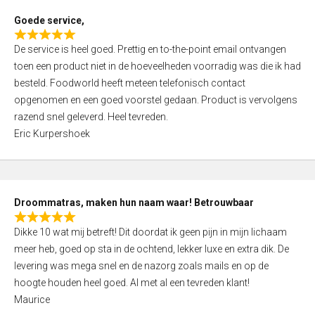
t
Goede service,
o
R
f
De service is heel goed. Prettig en to-the-point email ontvangen
a
5
toen een product niet in de hoeveelheden voorradig was die ik had
t
besteld. Foodworld heeft meteen telefonisch contact
e
opgenomen en een goed voorstel gedaan. Product is vervolgens
d
razend snel geleverd. Heel tevreden.
5
Eric Kurpershoek
,
0
o
u
Droommatras, maken hun naam waar! Betrouwbaar
t
R
o
Dikke 10 wat mij betreft! Dit doordat ik geen pijn in mijn lichaam
a
f
meer heb, goed op sta in de ochtend, lekker luxe en extra dik. De
t
5
levering was mega snel en de nazorg zoals mails en op de
e
hoogte houden heel goed. Al met al een tevreden klant!
d
Maurice
5