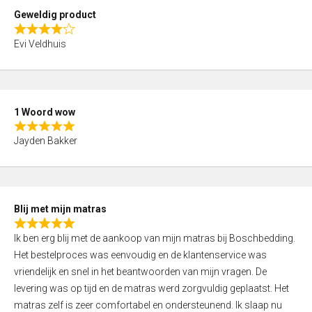
t
Geweldig product
o
R
f
Evi Veldhuis
a
5
t
e
d
1 Woord wow
4
R
,
Jayden Bakker
a
0
t
o
e
u
d
t
Blij met mijn matras
5
o
R
,
f
Ik ben erg blij met de aankoop van mijn matras bij Boschbedding.
a
0
5
Het bestelproces was eenvoudig en de klantenservice was
t
o
vriendelijk en snel in het beantwoorden van mijn vragen. De
e
u
levering was op tijd en de matras werd zorgvuldig geplaatst. Het
d
t
matras zelf is zeer comfortabel en ondersteunend. Ik slaap nu