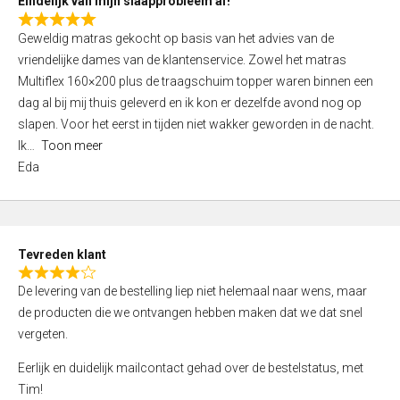
Eindelijk van mijn slaapprobleem af!
R
Geweldig matras gekocht op basis van het advies van de
a
vriendelijke dames van de klantenservice. Zowel het matras
t
Multiflex 160×200 plus de traagschuim topper waren binnen een
e
dag al bij mij thuis geleverd en ik kon er dezelfde avond nog op
d
slapen. Voor het eerst in tijden niet wakker geworden in de nacht.
5
Ik
Toon meer
,
Eda
0
o
u
t
Tevreden klant
o
R
f
De levering van de bestelling liep niet helemaal naar wens, maar
a
5
de producten die we ontvangen hebben maken dat we dat snel
t
vergeten.
e
d
Eerlijk en duidelijk mailcontact gehad over de bestelstatus, met
4
Tim!