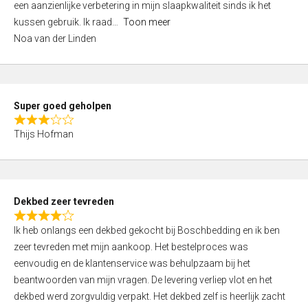
een aanzienlijke verbetering in mijn slaapkwaliteit sinds ik het
4
kussen gebruik. Ik raad
Toon meer
,
Noa van der Linden
0
o
u
t
Super goed geholpen
o
R
f
Thijs Hofman
a
5
t
e
d
Dekbed zeer tevreden
3
R
,
Ik heb onlangs een dekbed gekocht bij Boschbedding en ik ben
a
0
zeer tevreden met mijn aankoop. Het bestelproces was
t
o
eenvoudig en de klantenservice was behulpzaam bij het
e
u
beantwoorden van mijn vragen. De levering verliep vlot en het
d
t
dekbed werd zorgvuldig verpakt. Het dekbed zelf is heerlijk zacht
4