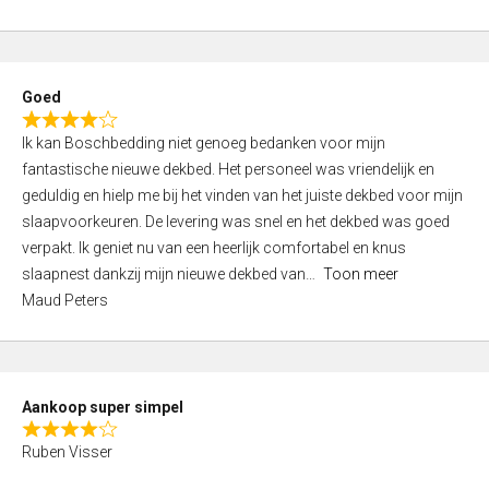
a
5
t
e
d
Goed
4
R
,
Ik kan Boschbedding niet genoeg bedanken voor mijn
a
0
fantastische nieuwe dekbed. Het personeel was vriendelijk en
t
o
geduldig en hielp me bij het vinden van het juiste dekbed voor mijn
e
u
slaapvoorkeuren. De levering was snel en het dekbed was goed
d
t
verpakt. Ik geniet nu van een heerlijk comfortabel en knus
4
o
slaapnest dankzij mijn nieuwe dekbed van
Toon meer
,
f
Maud Peters
0
5
o
u
t
Aankoop super simpel
o
R
f
Ruben Visser
a
5