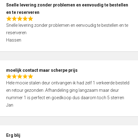
u
Snelle levering zonder problemen en eenvoudig te bestellen
t
en te reserveren
o
R
f
Snelle levering zonder problemen en eenvoudig te bestellen en te
a
5
reserveren
t
Hassen
e
d
5
,
moelijk contact maar scherpe prijs
0
R
o
Hele mooie stalen deur ontvangen ik had zelf 1 verkeerde besteld
a
u
en retour gezonden .Afhandeling ging langzaam maar deur
t
t
nummer 1 is perfect en goedkoop dus daarom toch 5 sterren
e
o
Jan
d
f
5
5
,
0
Erg blij