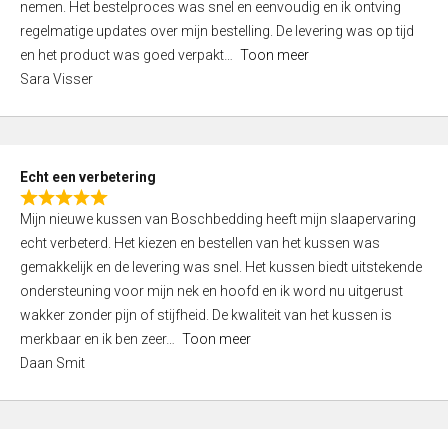
nemen. Het bestelproces was snel en eenvoudig en ik ontving
d
regelmatige updates over mijn bestelling. De levering was op tijd
4
en het product was goed verpakt
Toon meer
,
Sara Visser
0
o
u
t
Echt een verbetering
o
R
f
Mijn nieuwe kussen van Boschbedding heeft mijn slaapervaring
a
5
echt verbeterd. Het kiezen en bestellen van het kussen was
t
gemakkelijk en de levering was snel. Het kussen biedt uitstekende
e
ondersteuning voor mijn nek en hoofd en ik word nu uitgerust
d
wakker zonder pijn of stijfheid. De kwaliteit van het kussen is
5
merkbaar en ik ben zeer
Toon meer
,
Daan Smit
0
o
u