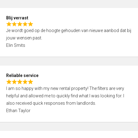
o
d
f
5
5
Blij verrast
,
R
0
Je wordt goed op de hoogte gehouden van nieuwe aanbod dat bij
a
o
jouw wensen past.
t
u
Elin Smits
e
t
d
o
5
f
,
5
Reliable service
0
R
o
I am so happy with my new rental property! The filters are very
a
u
helpful and allowed me to quickly find what I was looking for. I
t
t
also received quick responses from landlords.
e
o
Ethan Taylor
d
f
5
5
,
0