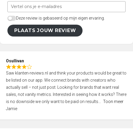
Deze review is gebaseerd op mijn eigen ervaring.
PLAATS JOUW REVIEW
Osullivan
R
Saw klanten-reviews.nl and think your products would be great to
a
be listed on our app. We connect brands with creators who
t
actually sell – not just post. Looking for brands that want real
e
sales, not vanity metrics. Interested in seeing how it works? There
d
is no downside we only want to be paid on results
Toon meer
4
Jamie
,
0
o