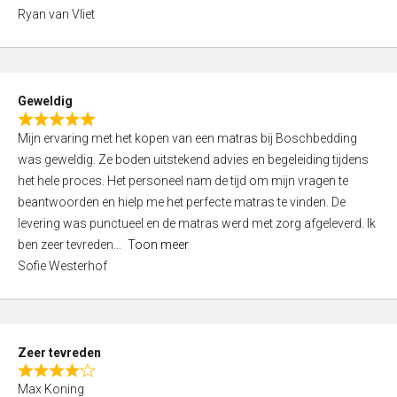
,
Ryan van Vliet
0
o
u
t
Geweldig
o
R
f
Mijn ervaring met het kopen van een matras bij Boschbedding
a
5
was geweldig. Ze boden uitstekend advies en begeleiding tijdens
t
het hele proces. Het personeel nam de tijd om mijn vragen te
e
beantwoorden en hielp me het perfecte matras te vinden. De
d
levering was punctueel en de matras werd met zorg afgeleverd. Ik
5
ben zeer tevreden
Toon meer
,
Sofie Westerhof
0
o
u
t
Zeer tevreden
o
R
f
Max Koning