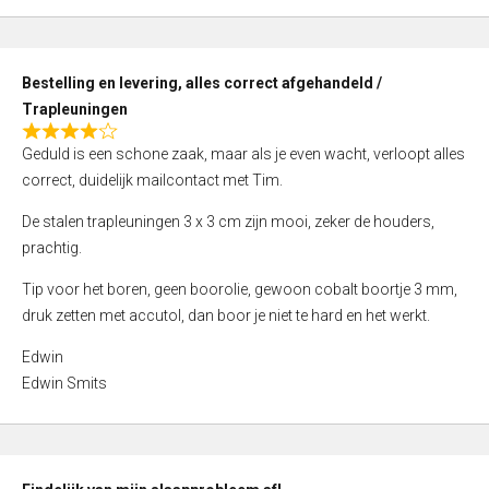
,
0
o
Bestelling en levering, alles correct afgehandeld /
u
Trapleuningen
t
R
o
Geduld is een schone zaak, maar als je even wacht, verloopt alles
a
f
correct, duidelijk mailcontact met Tim.
t
5
e
De stalen trapleuningen 3 x 3 cm zijn mooi, zeker de houders,
d
prachtig.
4
Tip voor het boren, geen boorolie, gewoon cobalt boortje 3 mm,
,
druk zetten met accutol, dan boor je niet te hard en het werkt.
0
o
Edwin
u
Edwin Smits
t
o
f
5