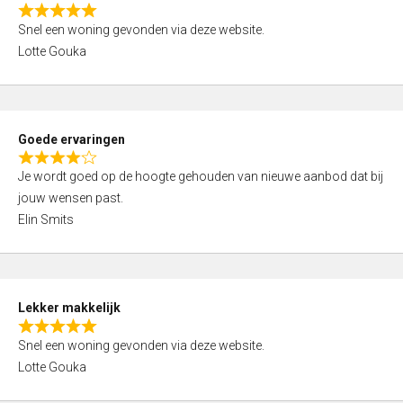
o
R
u
Snel een woning gevonden via deze website.
a
t
Lotte Gouka
t
o
e
f
d
5
5
Goede ervaringen
,
R
0
Je wordt goed op de hoogte gehouden van nieuwe aanbod dat bij
a
o
jouw wensen past.
t
u
Elin Smits
e
t
d
o
4
f
,
5
Lekker makkelijk
0
R
o
Snel een woning gevonden via deze website.
a
u
Lotte Gouka
t
t
e