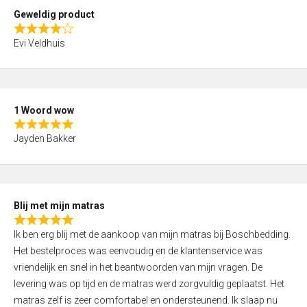
t
Geweldig product
o
R
f
Evi Veldhuis
a
5
t
e
d
1 Woord wow
4
R
,
Jayden Bakker
a
0
t
o
e
u
d
t
Blij met mijn matras
5
o
R
,
f
Ik ben erg blij met de aankoop van mijn matras bij Boschbedding.
a
0
5
Het bestelproces was eenvoudig en de klantenservice was
t
o
vriendelijk en snel in het beantwoorden van mijn vragen. De
e
u
levering was op tijd en de matras werd zorgvuldig geplaatst. Het
d
t
matras zelf is zeer comfortabel en ondersteunend. Ik slaap nu