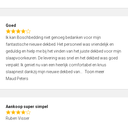
a
5
t
e
d
Goed
4
R
,
Ik kan Boschbedding niet genoeg bedanken voor mijn
a
0
fantastische nieuwe dekbed. Het personeel was vriendelijk en
t
o
geduldig en hielp me bij het vinden van het juiste dekbed voor mijn
e
u
slaapvoorkeuren. De levering was snel en het dekbed was goed
d
t
verpakt. Ik geniet nu van een heerlijk comfortabel en knus
4
o
slaapnest dankzij mijn nieuwe dekbed van
Toon meer
,
f
Maud Peters
0
5
o
u
t
Aankoop super simpel
o
R
f
Ruben Visser
a
5