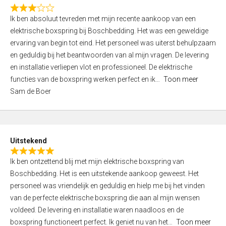
f
R
5
Ik ben absoluut tevreden met mijn recente aankoop van een
a
elektrische boxspring bij Boschbedding. Het was een geweldige
t
ervaring van begin tot eind. Het personeel was uiterst behulpzaam
e
en geduldig bij het beantwoorden van al mijn vragen. De levering
d
en installatie verliepen vlot en professioneel. De elektrische
3
functies van de boxspring werken perfect en ik
Toon meer
,
Sam de Boer
0
o
u
t
Uitstekend
o
R
f
Ik ben ontzettend blij met mijn elektrische boxspring van
a
5
Boschbedding. Het is een uitstekende aankoop geweest. Het
t
personeel was vriendelijk en geduldig en hielp me bij het vinden
e
van de perfecte elektrische boxspring die aan al mijn wensen
d
voldeed. De levering en installatie waren naadloos en de
5
boxspring functioneert perfect. Ik geniet nu van het
Toon meer