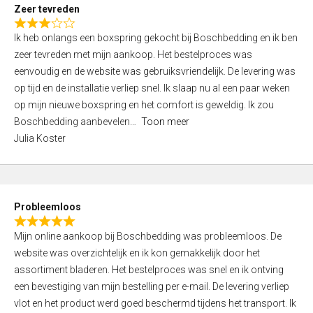
t
Zeer tevreden
o
R
f
Ik heb onlangs een boxspring gekocht bij Boschbedding en ik ben
a
5
zeer tevreden met mijn aankoop. Het bestelproces was
t
eenvoudig en de website was gebruiksvriendelijk. De levering was
e
op tijd en de installatie verliep snel. Ik slaap nu al een paar weken
d
op mijn nieuwe boxspring en het comfort is geweldig. Ik zou
3
Boschbedding aanbevelen
Toon meer
,
Julia Koster
0
o
u
t
Probleemloos
o
R
f
Mijn online aankoop bij Boschbedding was probleemloos. De
a
5
website was overzichtelijk en ik kon gemakkelijk door het
t
assortiment bladeren. Het bestelproces was snel en ik ontving
e
een bevestiging van mijn bestelling per e-mail. De levering verliep
d
vlot en het product werd goed beschermd tijdens het transport. Ik
5