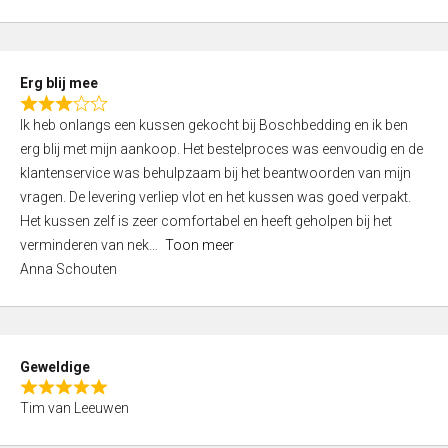
o
u
t
Erg blij mee
o
R
f
Ik heb onlangs een kussen gekocht bij Boschbedding en ik ben
a
5
erg blij met mijn aankoop. Het bestelproces was eenvoudig en de
t
klantenservice was behulpzaam bij het beantwoorden van mijn
e
vragen. De levering verliep vlot en het kussen was goed verpakt.
d
Het kussen zelf is zeer comfortabel en heeft geholpen bij het
3
verminderen van nek
Toon meer
,
Anna Schouten
0
o
u
t
Geweldige
o
R
f
Tim van Leeuwen
a
5
t