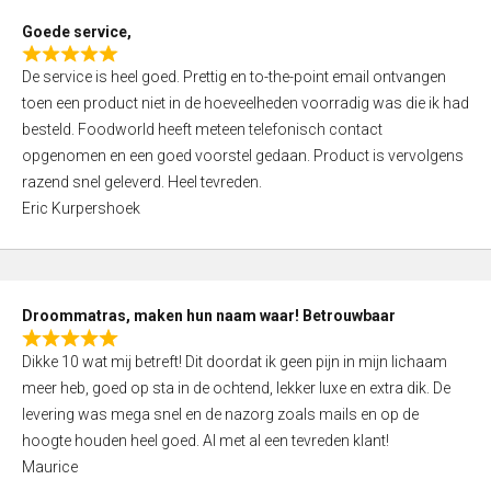
t
Goede service,
o
R
f
De service is heel goed. Prettig en to-the-point email ontvangen
a
5
toen een product niet in de hoeveelheden voorradig was die ik had
t
besteld. Foodworld heeft meteen telefonisch contact
e
opgenomen en een goed voorstel gedaan. Product is vervolgens
d
razend snel geleverd. Heel tevreden.
5
Eric Kurpershoek
,
0
o
u
Droommatras, maken hun naam waar! Betrouwbaar
t
R
o
Dikke 10 wat mij betreft! Dit doordat ik geen pijn in mijn lichaam
a
f
meer heb, goed op sta in de ochtend, lekker luxe en extra dik. De
t
5
levering was mega snel en de nazorg zoals mails en op de
e
hoogte houden heel goed. Al met al een tevreden klant!
d
Maurice
5