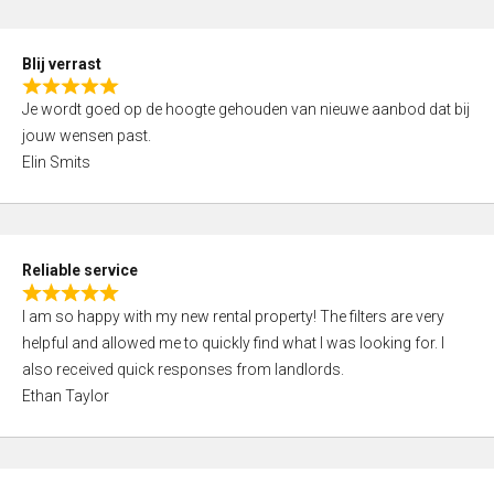
o
d
f
5
5
Blij verrast
,
R
0
Je wordt goed op de hoogte gehouden van nieuwe aanbod dat bij
a
o
jouw wensen past.
t
u
Elin Smits
e
t
d
o
5
f
,
5
Reliable service
0
R
o
I am so happy with my new rental property! The filters are very
a
u
helpful and allowed me to quickly find what I was looking for. I
t
t
also received quick responses from landlords.
e
o
Ethan Taylor
d
f
5
5
,
0