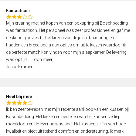
u
d
t
Fantastisch
4
o
R
,
f
Mijn ervaring met het kopen van een boxspring bij Boschbedding
a
0
5
was fantastisch. Het personeel was zeer professioneel en gaf me
t
o
deskundig advies bij het kiezen van de juiste boxspring. Ze
e
u
hadden een breed scala aan opties om uit te kiezen waardoor ik
d
t
de perfecte match kon vinden voor mijn slaapkamer. De levering
3
o
was op tijd
Toon meer
,
f
Jesse Kramer
0
5
o
u
t
Heel blij mee
o
R
f
Ik ben zeer tevreden met mijn recente aankoop van een kussen bij
a
5
Boschbedding. Het kiezen en bestellen van het kussen verliep
t
moeiteloos en de levering was snel. Het kussen zelf is van hoge
e
kwaliteit en biedt uitstekend comfort en ondersteuning. Ik merk
d