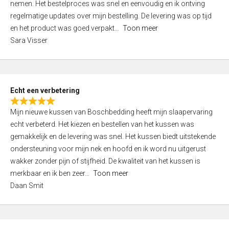
nemen. Het bestelproces was snel en eenvoudig en ik ontving
d
regelmatige updates over mijn bestelling. De levering was op tijd
4
en het product was goed verpakt
Toon meer
,
Sara Visser
0
o
u
t
Echt een verbetering
o
R
f
Mijn nieuwe kussen van Boschbedding heeft mijn slaapervaring
a
5
echt verbeterd. Het kiezen en bestellen van het kussen was
t
gemakkelijk en de levering was snel. Het kussen biedt uitstekende
e
ondersteuning voor mijn nek en hoofd en ik word nu uitgerust
d
wakker zonder pijn of stijfheid. De kwaliteit van het kussen is
5
merkbaar en ik ben zeer
Toon meer
,
Daan Smit
0
o
u