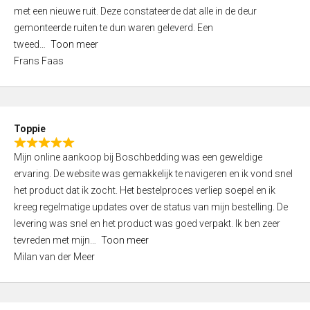
,
met een nieuwe ruit. Deze constateerde dat alle in de deur
0
gemonteerde ruiten te dun waren geleverd. Een
o
tweed
Toon meer
u
Frans Faas
t
o
f
5
Toppie
R
Mijn online aankoop bij Boschbedding was een geweldige
a
ervaring. De website was gemakkelijk te navigeren en ik vond snel
t
het product dat ik zocht. Het bestelproces verliep soepel en ik
e
kreeg regelmatige updates over de status van mijn bestelling. De
d
levering was snel en het product was goed verpakt. Ik ben zeer
5
tevreden met mijn
Toon meer
,
Milan van der Meer
0
o
u