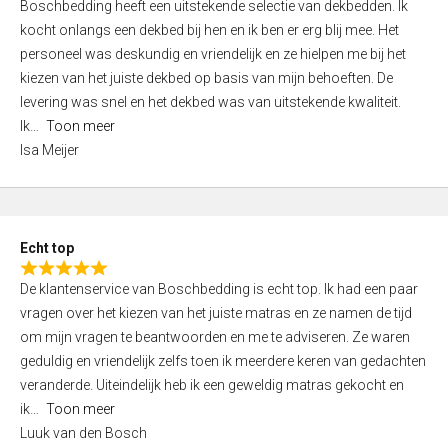
Boschbedding heeft een uitstekende selectie van dekbedden. Ik
a
5
kocht onlangs een dekbed bij hen en ik ben er erg blij mee. Het
t
personeel was deskundig en vriendelijk en ze hielpen me bij het
e
kiezen van het juiste dekbed op basis van mijn behoeften. De
d
levering was snel en het dekbed was van uitstekende kwaliteit.
5
Ik
Toon meer
,
Isa Meijer
0
o
u
t
Echt top
o
R
f
De klantenservice van Boschbedding is echt top. Ik had een paar
a
5
vragen over het kiezen van het juiste matras en ze namen de tijd
t
om mijn vragen te beantwoorden en me te adviseren. Ze waren
e
geduldig en vriendelijk zelfs toen ik meerdere keren van gedachten
d
veranderde. Uiteindelijk heb ik een geweldig matras gekocht en
5
ik
Toon meer
,
Luuk van den Bosch
0