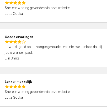
o
R
u
Snel een woning gevonden via deze website.
a
t
Lotte Gouka
t
o
e
f
d
5
5
Goede ervaringen
,
R
0
Je wordt goed op de hoogte gehouden van nieuwe aanbod dat bij
a
o
jouw wensen past.
t
u
Elin Smits
e
t
d
o
4
f
,
5
Lekker makkelijk
0
R
o
Snel een woning gevonden via deze website.
a
u
Lotte Gouka
t
t
e