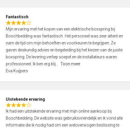
e
d
Fantastisch
5
R
,
Mijn ervaring met het kopen van een elektrische boxspring bij
a
0
Boschbedding was fantastisch. Het personeel was zeer attent en
t
o
nam de tijd om mijn behoeften en voorkeuren te begrijpen. Ze
e
u
gaven deskundig advies en begeleiding bij het kiezen van de juiste
d
t
boxspring. De levering verliep soepel en de installateurs waren
4
o
professioneel. Ik ben erg blij
Toon meer
,
f
Eva Kuijpers
0
5
o
u
t
Uistekende ervaring
o
R
f
Ik had een uitstekende ervaring met mijn online aankoop bij
a
5
Boschbedding. De website was gebruiksvriendelijk en ik vond alle
t
informatie die ik nodig had om een weloverwogen beslissing te
e