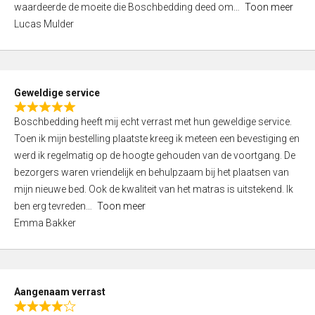
waardeerde de moeite die Boschbedding deed om
Toon meer
,
Lucas Mulder
0
o
u
t
Geweldige service
o
R
f
Boschbedding heeft mij echt verrast met hun geweldige service.
a
5
Toen ik mijn bestelling plaatste kreeg ik meteen een bevestiging en
t
werd ik regelmatig op de hoogte gehouden van de voortgang. De
e
bezorgers waren vriendelijk en behulpzaam bij het plaatsen van
d
mijn nieuwe bed. Ook de kwaliteit van het matras is uitstekend. Ik
5
ben erg tevreden
Toon meer
,
Emma Bakker
0
o
u
t
Aangenaam verrast
o
R