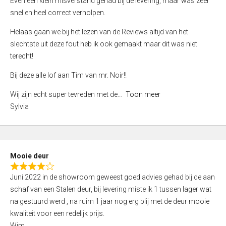
Even een klein misverstand gehad bij de levering, maar was zeer
5
a
snel en heel correct verholpen.
t
e
Helaas gaan we bij het lezen van de Reviews altijd van het
d
slechtste uit deze fout heb ik ook gemaakt maar dit was niet
4
terecht!
,
Bij deze alle lof aan Tim van mr. Noir!!
0
o
Wij zijn echt super tevreden met de
Toon meer
u
Sylvia
t
o
f
5
Mooie deur
R
Juni 2022 in de showroom geweest goed advies gehad bij de aan
a
schaf van een Stalen deur, bij levering miste ik 1 tussen lager wat
t
na gestuurd werd , na ruim 1 jaar nog erg blij met de deur mooie
e
kwaliteit voor een redelijk prijs.
d
Wim