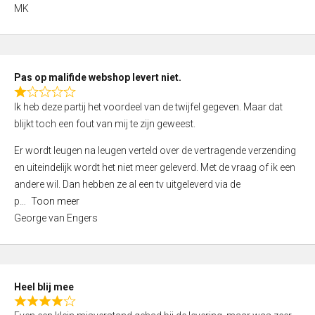
,
MK
0
o
u
t
Pas op malifide webshop levert niet.
o
R
Ik heb deze partij het voordeel van de twijfel gegeven. Maar dat
f
a
blijkt toch een fout van mij te zijn geweest.
5
t
e
Er wordt leugen na leugen verteld over de vertragende verzending
d
en uiteindelijk wordt het niet meer geleverd. Met de vraag of ik een
1
andere wil. Dan hebben ze al een tv uitgeleverd via de
,
p
Toon meer
0
George van Engers
o
u
t
o
Heel blij mee
f
R