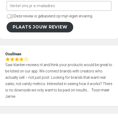
Deze review is gebaseerd op mijn eigen ervaring.
PLAATS JOUW REVIEW
Osullivan
R
Saw klanten-reviews.nl and think your products would be great to
a
be listed on our app. We connect brands with creators who
t
actually sell – not just post. Looking for brands that want real
e
sales, not vanity metrics. Interested in seeing how it works? There
d
is no downside we only want to be paid on results
Toon meer
4
Jamie
,
0
o