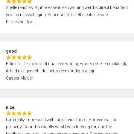
R
u
Snelle reacties. Bij interesse in een woning werd ik direct benaderd
a
t
voor een bezichtiging. Super snelle en efficiënte service.
t
o
Feline van Rooij
e
f
d
5
5
,
good
0
R
o
Efficiënt. De zoektocht naar een woning was zo snel en makkelijk,
a
u
ik had niet gedacht dat het zo eenvoudig zou zijn.
t
t
Casper Mulder
e
o
d
f
5
5
,
nice
0
R
o
I am really impressed with the service this site provides. The
a
u
property I found is exactly what I was looking for, and the
t
t