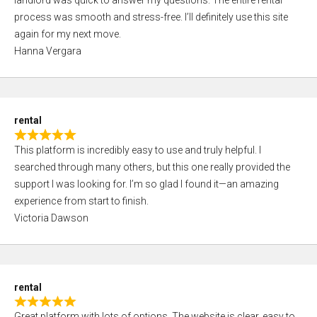
landlord was quick to answer my questions. The entire rental
e
o
process was smooth and stress-free. I’ll definitely use this site
d
f
again for my next move.
5
5
Hanna Vergara
,
0
o
u
rental
t
R
o
This platform is incredibly easy to use and truly helpful. I
a
f
searched through many others, but this one really provided the
t
5
support I was looking for. I’m so glad I found it—an amazing
e
experience from start to finish.
d
Victoria Dawson
5
,
0
o
rental
u
R
t
Great platform with lots of options. The website is clear, easy to