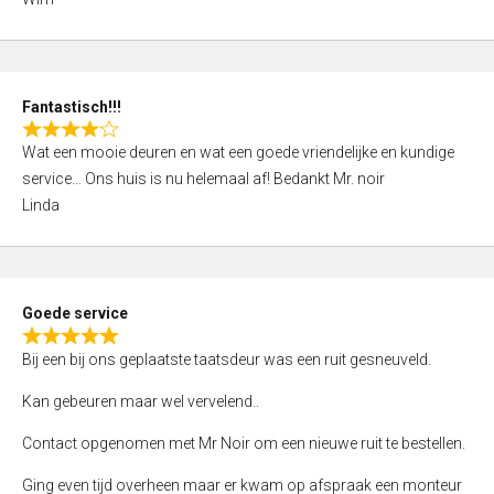
4
,
0
o
Fantastisch!!!
u
R
t
Wat een mooie deuren en wat een goede vriendelijke en kundige
a
o
service… Ons huis is nu helemaal af! Bedankt Mr. noir
t
f
Linda
e
5
d
4
,
Goede service
0
R
o
Bij een bij ons geplaatste taatsdeur was een ruit gesneuveld.
a
u
t
Kan gebeuren maar wel vervelend..
t
e
o
Contact opgenomen met Mr Noir om een nieuwe ruit te bestellen.
d
f
5
Ging even tijd overheen maar er kwam op afspraak een monteur
5