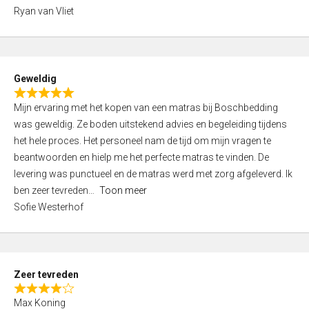
,
Ryan van Vliet
0
o
u
t
Geweldig
o
R
f
Mijn ervaring met het kopen van een matras bij Boschbedding
a
5
was geweldig. Ze boden uitstekend advies en begeleiding tijdens
t
het hele proces. Het personeel nam de tijd om mijn vragen te
e
beantwoorden en hielp me het perfecte matras te vinden. De
d
levering was punctueel en de matras werd met zorg afgeleverd. Ik
5
ben zeer tevreden
Toon meer
,
Sofie Westerhof
0
o
u
t
Zeer tevreden
o
R
f
Max Koning