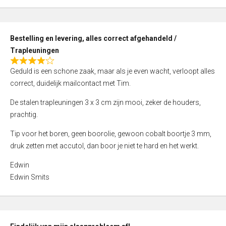
,
0
o
Bestelling en levering, alles correct afgehandeld /
u
Trapleuningen
t
R
o
Geduld is een schone zaak, maar als je even wacht, verloopt alles
a
f
correct, duidelijk mailcontact met Tim.
t
5
e
De stalen trapleuningen 3 x 3 cm zijn mooi, zeker de houders,
d
prachtig.
4
Tip voor het boren, geen boorolie, gewoon cobalt boortje 3 mm,
,
druk zetten met accutol, dan boor je niet te hard en het werkt.
0
o
Edwin
u
Edwin Smits
t
o
f
5