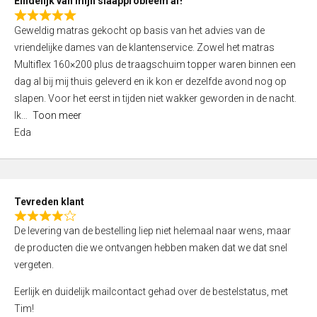
Eindelijk van mijn slaapprobleem af!
R
Geweldig matras gekocht op basis van het advies van de
a
vriendelijke dames van de klantenservice. Zowel het matras
t
Multiflex 160×200 plus de traagschuim topper waren binnen een
e
dag al bij mij thuis geleverd en ik kon er dezelfde avond nog op
d
slapen. Voor het eerst in tijden niet wakker geworden in de nacht.
5
Ik
Toon meer
,
Eda
0
o
u
t
Tevreden klant
o
R
f
De levering van de bestelling liep niet helemaal naar wens, maar
a
5
de producten die we ontvangen hebben maken dat we dat snel
t
vergeten.
e
d
Eerlijk en duidelijk mailcontact gehad over de bestelstatus, met
4
Tim!