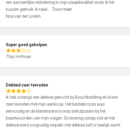
een aanzienlijke verbetering in mijn slaapkwaliteit sinds ik het
4
kussen gebruik. Ik raad
Toon meer
,
Noa van der Linden
0
o
u
t
Super goed geholpen
o
R
f
Thijs Hofman
a
5
t
e
d
Dekbed zeer tevreden
3
R
,
Ik heb onlangs een dekbed gekocht bij Boschbedding en ik ben
a
0
zeer tevreden met mijn aankoop. Het bestelproces was
t
o
eenvoudig en de klantenservice was behulpzaam bij het
e
u
beantwoorden van mijn vragen. De levering verliep vlot en het
d
t
dekbed werd zorgvuldig verpakt. Het dekbed zelf is heerlijk zacht
4