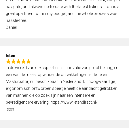
a
o
navigate, and always up-to-date with the latest listings. I found a
t
f
great apartment within my budget, and the whole process was
e
5
hassle-free.
d
Daniel
5
,
0
o
leten
u
R
t
In de wereld van seksspeeltjes is innovatie van groot belang, en
a
o
een van de meest opwindende ontwikkelingen is de Leten
t
f
Masturbator, nu beschikbaar in Nederland. Dit hoogwaardige,
e
5
ergonomisch ontworpen speeltje heeft de aandacht getrokken
d
van mannen die op zoek zijn naar een intensere en
5
bevredigendere ervaring. https://www.letendirect.nl/
,
leten
0
o
u