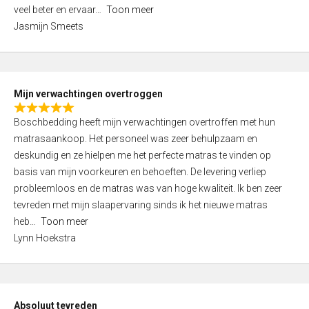
5
o
veel beter en ervaar
Toon meer
,
f
Jasmijn Smeets
0
5
o
u
t
Mijn verwachtingen overtroggen
o
R
f
Boschbedding heeft mijn verwachtingen overtroffen met hun
a
5
matrasaankoop. Het personeel was zeer behulpzaam en
t
deskundig en ze hielpen me het perfecte matras te vinden op
e
basis van mijn voorkeuren en behoeften. De levering verliep
d
probleemloos en de matras was van hoge kwaliteit. Ik ben zeer
5
tevreden met mijn slaapervaring sinds ik het nieuwe matras
,
heb
Toon meer
0
Lynn Hoekstra
o
u
t
o
Absoluut tevreden