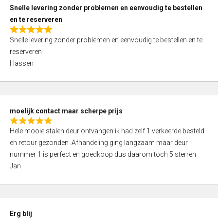
u
Snelle levering zonder problemen en eenvoudig te bestellen
t
en te reserveren
o
R
f
Snelle levering zonder problemen en eenvoudig te bestellen en te
a
5
reserveren
t
Hassen
e
d
5
,
moelijk contact maar scherpe prijs
0
R
o
Hele mooie stalen deur ontvangen ik had zelf 1 verkeerde besteld
a
u
en retour gezonden .Afhandeling ging langzaam maar deur
t
t
nummer 1 is perfect en goedkoop dus daarom toch 5 sterren
e
o
Jan
d
f
5
5
,
0
Erg blij