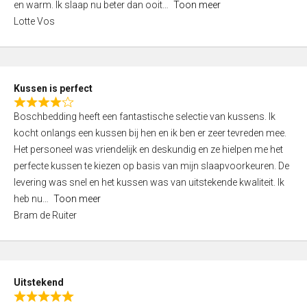
o
en warm. Ik slaap nu beter dan ooit
Toon meer
,
f
Lotte Vos
0
5
o
u
t
Kussen is perfect
o
R
f
Boschbedding heeft een fantastische selectie van kussens. Ik
a
5
kocht onlangs een kussen bij hen en ik ben er zeer tevreden mee.
t
Het personeel was vriendelijk en deskundig en ze hielpen me het
e
perfecte kussen te kiezen op basis van mijn slaapvoorkeuren. De
d
levering was snel en het kussen was van uitstekende kwaliteit. Ik
4
heb nu
Toon meer
,
Bram de Ruiter
0
o
u
t
Uitstekend
o
R
f