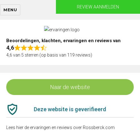
Skip
REVIEW AANMELDEN
MENU
to
content
Beoordelingen, klachten, ervaringen en reviews van
4,6
Rated
4,6 van 5 sterren (op basis van 119 reviews)
4,6
out
of
5
Naar de website
Deze website is geverifieerd
Lees hier de ervaringen en reviews over Rossberck.com