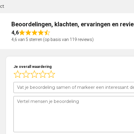
ct
Beoordelingen, klachten, ervaringen en revi
4,6
Rated
4,6 van 5 sterren (op basis van 119 reviews)
4,6
out
of
5
Je overall waardering