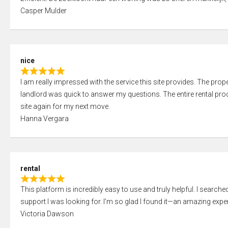
a
o
Casper Mulder
t
u
e
t
d
o
5
f
nice
,
5
R
0
I am really impressed with the service this site provides. The prope
a
o
landlord was quick to answer my questions. The entire rental proce
t
u
site again for my next move.
e
t
Hanna Vergara
d
o
5
f
,
5
0
rental
o
R
u
This platform is incredibly easy to use and truly helpful. I search
a
t
support I was looking for. I’m so glad I found it—an amazing exper
t
o
Victoria Dawson
e
f