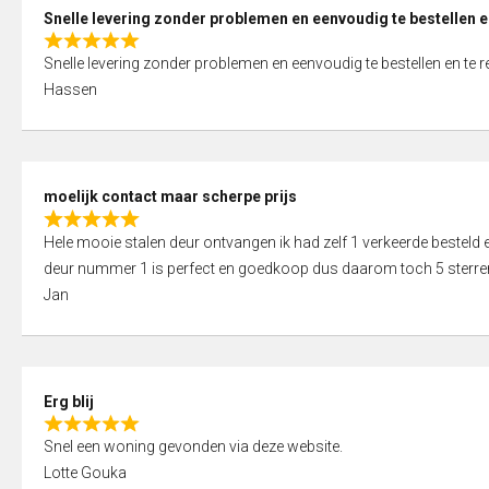
0
Snelle levering zonder problemen en eenvoudig te bestellen e
o
R
u
Snelle levering zonder problemen en eenvoudig te bestellen en te 
a
t
Hassen
t
o
e
f
d
5
5
moelijk contact maar scherpe prijs
,
R
0
Hele mooie stalen deur ontvangen ik had zelf 1 verkeerde bestel
a
o
deur nummer 1 is perfect en goedkoop dus daarom toch 5 sterre
t
u
Jan
e
t
d
o
5
f
,
5
Erg blij
0
R
o
Snel een woning gevonden via deze website.
a
u
Lotte Gouka
t