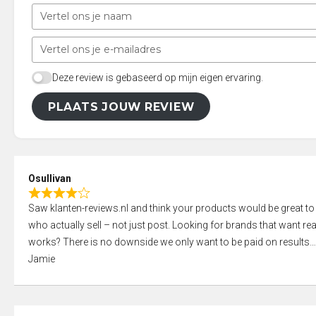
Deze review is gebaseerd op mijn eigen ervaring.
PLAATS JOUW REVIEW
Osullivan
R
Saw klanten-reviews.nl and think your products would be great to
a
who actually sell – not just post. Looking for brands that want real
t
works? There is no downside we only want to be paid on results
e
Jamie
d
4
,