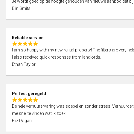
Je wordt goed op de hoogte gehouden van nieuwe aanbod dat bij
a
o
Elin Smits
t
u
e
t
d
o
5
f
Reliable service
,
5
R
0
I am so happy with my new rental property! The filters are very hel
a
o
I also received quick responses from landlords.
t
u
Ethan Taylor
e
t
d
o
5
f
,
5
Perfect geregeld
0
R
o
De hele verhuurervaring was soepel en zonder stress. Verhuurders r
a
u
me snel te vinden wat ik zoek.
t
t
Eliz Dogan
e
o
d
f