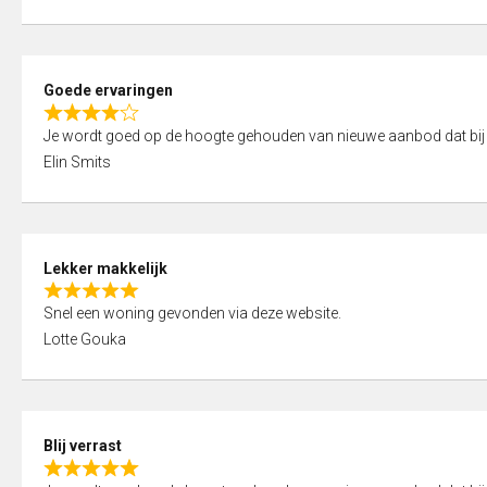
t
e
o
d
f
5
5
Goede ervaringen
,
R
0
Je wordt goed op de hoogte gehouden van nieuwe aanbod dat bij
a
o
Elin Smits
t
u
e
t
d
o
4
f
Lekker makkelijk
,
5
R
0
Snel een woning gevonden via deze website.
a
o
Lotte Gouka
t
u
e
t
d
o
5
f
Blij verrast
,
5
R
0