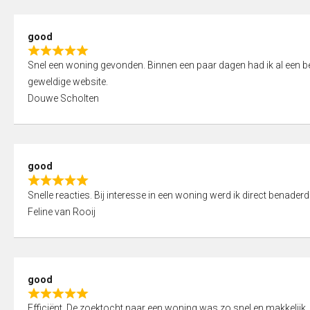
5
5
,
good
0
R
o
Snel een woning gevonden. Binnen een paar dagen had ik al een bez
a
u
geweldige website.
t
t
Douwe Scholten
e
o
d
f
5
5
,
good
0
R
o
Snelle reacties. Bij interesse in een woning werd ik direct benaderd
a
u
Feline van Rooij
t
t
e
o
d
f
5
5
good
,
R
0
Efficiënt. De zoektocht naar een woning was zo snel en makkelijk, 