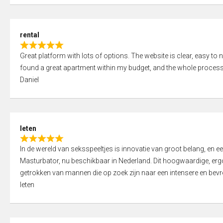
d
5
5
,
rental
0
R
o
Great platform with lots of options. The website is clear, easy to na
a
u
found a great apartment within my budget, and the whole process
t
t
Daniel
e
o
d
f
5
5
,
leten
0
R
o
In de wereld van seksspeeltjes is innovatie van groot belang, en 
a
u
Masturbator, nu beschikbaar in Nederland. Dit hoogwaardige, er
t
t
getrokken van mannen die op zoek zijn naar een intensere en bevre
e
o
leten
d
f
5
5
,