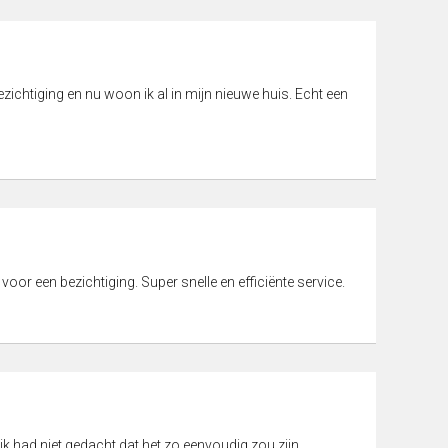
ichtiging en nu woon ik al in mijn nieuwe huis. Echt een
 voor een bezichtiging. Super snelle en efficiënte service.
ik had niet gedacht dat het zo eenvoudig zou zijn.