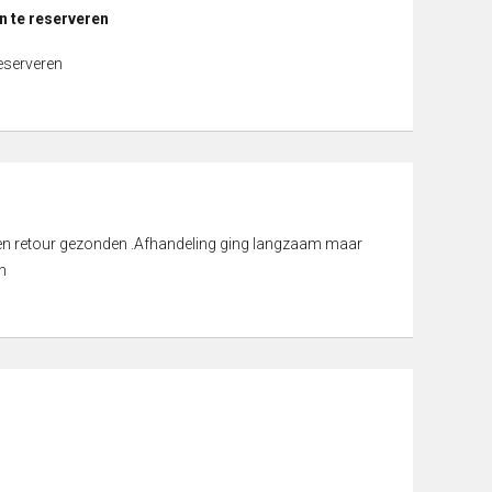
n te reserveren
reserveren
d en retour gezonden .Afhandeling ging langzaam maar
n