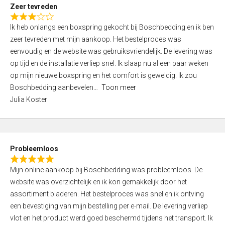
t
Zeer tevreden
o
R
f
Ik heb onlangs een boxspring gekocht bij Boschbedding en ik ben
a
5
zeer tevreden met mijn aankoop. Het bestelproces was
t
eenvoudig en de website was gebruiksvriendelijk. De levering was
e
op tijd en de installatie verliep snel. Ik slaap nu al een paar weken
d
op mijn nieuwe boxspring en het comfort is geweldig. Ik zou
3
Boschbedding aanbevelen
Toon meer
,
Julia Koster
0
o
u
t
Probleemloos
o
R
f
Mijn online aankoop bij Boschbedding was probleemloos. De
a
5
website was overzichtelijk en ik kon gemakkelijk door het
t
assortiment bladeren. Het bestelproces was snel en ik ontving
e
een bevestiging van mijn bestelling per e-mail. De levering verliep
d
vlot en het product werd goed beschermd tijdens het transport. Ik
5