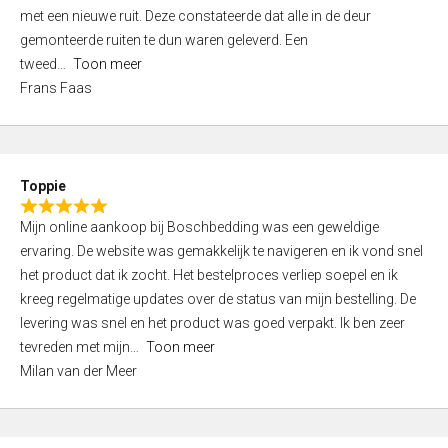
,
met een nieuwe ruit. Deze constateerde dat alle in de deur
0
gemonteerde ruiten te dun waren geleverd. Een
o
tweed
Toon meer
u
Frans Faas
t
o
f
5
Toppie
R
Mijn online aankoop bij Boschbedding was een geweldige
a
ervaring. De website was gemakkelijk te navigeren en ik vond snel
t
het product dat ik zocht. Het bestelproces verliep soepel en ik
e
kreeg regelmatige updates over de status van mijn bestelling. De
d
levering was snel en het product was goed verpakt. Ik ben zeer
5
tevreden met mijn
Toon meer
,
Milan van der Meer
0
o
u