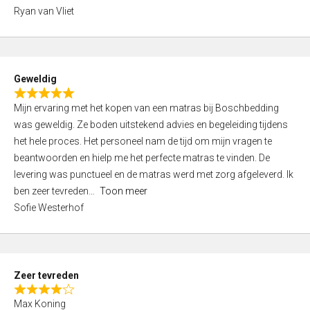
,
Ryan van Vliet
0
o
u
t
Geweldig
o
R
f
Mijn ervaring met het kopen van een matras bij Boschbedding
a
5
was geweldig. Ze boden uitstekend advies en begeleiding tijdens
t
het hele proces. Het personeel nam de tijd om mijn vragen te
e
beantwoorden en hielp me het perfecte matras te vinden. De
d
levering was punctueel en de matras werd met zorg afgeleverd. Ik
5
ben zeer tevreden
Toon meer
,
Sofie Westerhof
0
o
u
t
Zeer tevreden
o
R
f
Max Koning