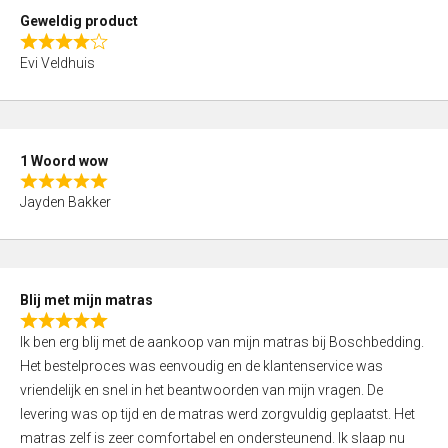
t
Geweldig product
o
R
f
Evi Veldhuis
a
5
t
e
d
1 Woord wow
4
R
,
Jayden Bakker
a
0
t
o
e
u
d
t
Blij met mijn matras
5
o
R
,
f
Ik ben erg blij met de aankoop van mijn matras bij Boschbedding.
a
0
5
Het bestelproces was eenvoudig en de klantenservice was
t
o
vriendelijk en snel in het beantwoorden van mijn vragen. De
e
u
levering was op tijd en de matras werd zorgvuldig geplaatst. Het
d
t
matras zelf is zeer comfortabel en ondersteunend. Ik slaap nu