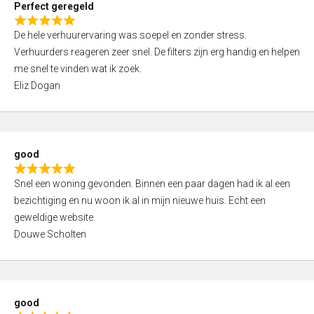
Perfect geregeld
o
R
u
De hele verhuurervaring was soepel en zonder stress.
a
t
Verhuurders reageren zeer snel. De filters zijn erg handig en helpen
t
o
me snel te vinden wat ik zoek.
e
f
Eliz Dogan
d
5
5
,
0
good
o
R
u
Snel een woning gevonden. Binnen een paar dagen had ik al een
a
t
bezichtiging en nu woon ik al in mijn nieuwe huis. Echt een
t
o
geweldige website.
e
f
Douwe Scholten
d
5
5
,
0
good
o