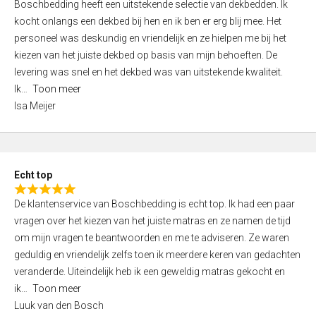
Boschbedding heeft een uitstekende selectie van dekbedden. Ik
a
5
kocht onlangs een dekbed bij hen en ik ben er erg blij mee. Het
t
personeel was deskundig en vriendelijk en ze hielpen me bij het
e
kiezen van het juiste dekbed op basis van mijn behoeften. De
d
levering was snel en het dekbed was van uitstekende kwaliteit.
5
Ik
Toon meer
,
Isa Meijer
0
o
u
t
Echt top
o
R
f
De klantenservice van Boschbedding is echt top. Ik had een paar
a
5
vragen over het kiezen van het juiste matras en ze namen de tijd
t
om mijn vragen te beantwoorden en me te adviseren. Ze waren
e
geduldig en vriendelijk zelfs toen ik meerdere keren van gedachten
d
veranderde. Uiteindelijk heb ik een geweldig matras gekocht en
5
ik
Toon meer
,
Luuk van den Bosch
0