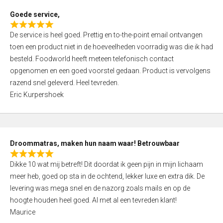
t
Goede service,
o
R
f
De service is heel goed. Prettig en to-the-point email ontvangen
a
5
toen een product niet in de hoeveelheden voorradig was die ik had
t
besteld. Foodworld heeft meteen telefonisch contact
e
opgenomen en een goed voorstel gedaan. Product is vervolgens
d
razend snel geleverd. Heel tevreden.
5
Eric Kurpershoek
,
0
o
u
Droommatras, maken hun naam waar! Betrouwbaar
t
R
o
Dikke 10 wat mij betreft! Dit doordat ik geen pijn in mijn lichaam
a
f
meer heb, goed op sta in de ochtend, lekker luxe en extra dik. De
t
5
levering was mega snel en de nazorg zoals mails en op de
e
hoogte houden heel goed. Al met al een tevreden klant!
d
Maurice
5