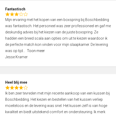
u
d
t
Fantastisch
4
o
R
,
f
Mijn ervaring met het kopen van een boxspring bij Boschbedding
a
0
5
was fantastisch. Het personeel was zeer professioneel en gaf me
t
o
deskundig advies bij het kiezen van de juiste boxspring. Ze
e
u
hadden een breed scala aan opties om uit te kiezen waardoor ik
d
t
de perfecte match kon vinden voor mijn slaapkamer. De levering
3
o
was op tijd
Toon meer
,
f
Jesse Kramer
0
5
o
u
t
Heel blij mee
o
R
f
Ik ben zeer tevreden met mijn recente aankoop van een kussen bij
a
5
Boschbedding. Het kiezen en bestellen van het kussen verliep
t
moeiteloos en de levering was snel. Het kussen zelf is van hoge
e
kwaliteit en biedt uitstekend comfort en ondersteuning. Ik merk
d