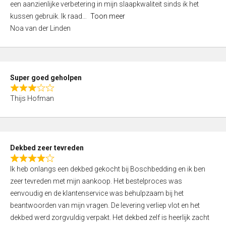
een aanzienlijke verbetering in mijn slaapkwaliteit sinds ik het
4
kussen gebruik. Ik raad
Toon meer
,
Noa van der Linden
0
o
u
t
Super goed geholpen
o
R
f
Thijs Hofman
a
5
t
e
d
Dekbed zeer tevreden
3
R
,
Ik heb onlangs een dekbed gekocht bij Boschbedding en ik ben
a
0
zeer tevreden met mijn aankoop. Het bestelproces was
t
o
eenvoudig en de klantenservice was behulpzaam bij het
e
u
beantwoorden van mijn vragen. De levering verliep vlot en het
d
t
dekbed werd zorgvuldig verpakt. Het dekbed zelf is heerlijk zacht
4