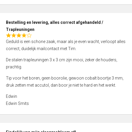
,
0
o
Bestelling en levering, alles correct afgehandeld /
u
Trapleuningen
t
R
o
Geduld is een schone zaak, maar als je even wacht, verloopt alles
a
f
correct, duidelijk mailcontact met Tim.
t
5
e
De stalen trapleuningen 3 x 3 cm zijn mooi, zeker de houders,
d
prachtig.
4
Tip voor het boren, geen boorolie, gewoon cobalt boortje 3 mm,
,
druk zetten met accutol, dan boor je niet te hard en het werkt.
0
o
Edwin
u
Edwin Smits
t
o
f
5