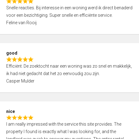
R
u
Snelle reacties. Bij interesse in een woning werd ik direct benaderd
a
t
voor een bezichtiging. Super snelle en efficiënte service.
t
o
Feline van Rooij
e
f
d
5
5
,
good
0
R
o
Efficiënt. De zoektocht naar een woning was zo snel en makkelijk,
a
u
ik had niet gedacht dat het zo eenvoudig zou zijn.
t
t
Casper Mulder
e
o
d
f
5
5
,
nice
0
R
o
I am really impressed with the service this site provides. The
a
u
property I found is exactly what I was looking for, and the
t
t