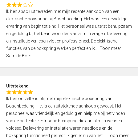
f
R
5
Ik ben absoluut tevreden met mijn recente aankoop van een
a
elektrische boxspring bij Boschbedding. Het was een geweldige
t
ervaring van begin tot eind. Het personeel was uiterst behulpzaam
e
en geduldig bij het beantwoorden van al mijn vragen. De levering
d
en installatie verliepen vlot en professioneel. De elektrische
3
functies van de boxspring werken perfect en ik
Toon meer
,
Sam de Boer
0
o
u
t
Uitstekend
o
R
f
Ik ben ontzettend blij met mijn elektrische boxspring van
a
5
Boschbedding. Het is een uitstekende aankoop geweest. Het
t
personeel was vriendelijk en geduldig en hielp me bij het vinden
e
van de perfecte elektrische boxspring die aan al mijn wensen
d
voldeed. De levering en installatie waren naadloos en de
5
boxspring functioneert perfect. Ik geniet nu van het
Toon meer