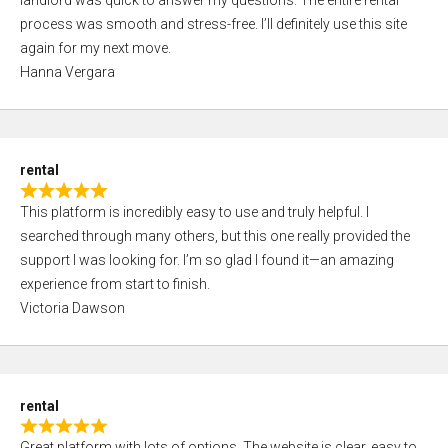
landlord was quick to answer my questions. The entire rental
e
o
process was smooth and stress-free. I’ll definitely use this site
d
f
again for my next move.
5
5
Hanna Vergara
,
0
o
u
rental
t
R
o
This platform is incredibly easy to use and truly helpful. I
a
f
searched through many others, but this one really provided the
t
5
support I was looking for. I’m so glad I found it—an amazing
e
experience from start to finish.
d
Victoria Dawson
5
,
0
o
rental
u
R
t
Great platform with lots of options. The website is clear, easy to