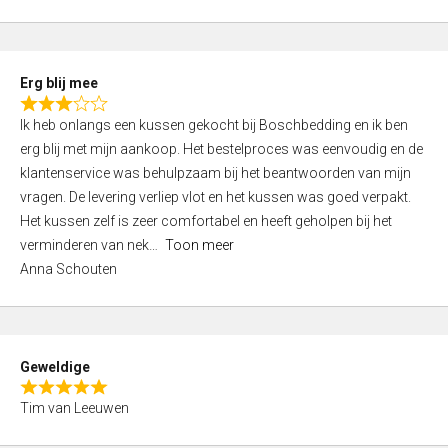
o
u
t
Erg blij mee
o
R
f
Ik heb onlangs een kussen gekocht bij Boschbedding en ik ben
a
5
erg blij met mijn aankoop. Het bestelproces was eenvoudig en de
t
klantenservice was behulpzaam bij het beantwoorden van mijn
e
vragen. De levering verliep vlot en het kussen was goed verpakt.
d
Het kussen zelf is zeer comfortabel en heeft geholpen bij het
3
verminderen van nek
Toon meer
,
Anna Schouten
0
o
u
t
Geweldige
o
R
f
Tim van Leeuwen
a
5
t