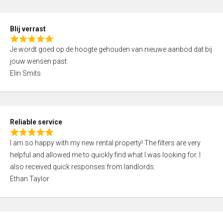
o
d
f
5
5
Blij verrast
,
R
0
Je wordt goed op de hoogte gehouden van nieuwe aanbod dat bij
a
o
jouw wensen past.
t
u
Elin Smits
e
t
d
o
5
f
,
5
Reliable service
0
R
o
I am so happy with my new rental property! The filters are very
a
u
helpful and allowed me to quickly find what I was looking for. I
t
t
also received quick responses from landlords.
e
o
Ethan Taylor
d
f
5
5
,
0