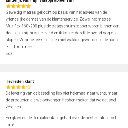
Eindelijk van mijn slaapprobleem af!
R
Geweldig matras gekocht op basis van het advies van de
a
vriendelijke dames van de klantenservice. Zowel het matras
t
Multiflex 160×200 plus de traagschuim topper waren binnen een
e
dag al bij mij thuis geleverd en ik kon er dezelfde avond nog op
d
slapen. Voor het eerst in tijden niet wakker geworden in de nacht.
5
Ik
Toon meer
,
Eda
0
o
u
t
Tevreden klant
o
R
f
De levering van de bestelling liep niet helemaal naar wens, maar
a
5
de producten die we ontvangen hebben maken dat we dat snel
t
vergeten.
e
d
Eerlijk en duidelijk mailcontact gehad over de bestelstatus, met
4
Tim!