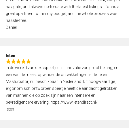
a
o
navigate, and always up-to-date with the latest listings. I found a
t
f
great apartment within my budget, and the whole process was
e
5
hassle-free.
d
Daniel
5
,
0
o
leten
u
R
t
In de wereld van seksspeeltjes is innovatie van groot belang, en
a
o
een van de meest opwindende ontwikkelingen is de Leten
t
f
Masturbator, nu beschikbaar in Nederland. Dit hoogwaardige,
e
5
ergonomisch ontworpen speeltje heeft de aandacht getrokken
d
van mannen die op zoek zijn naar een intensere en
5
bevredigendere ervaring. https://www.letendirect.nl/
,
leten
0
o
u