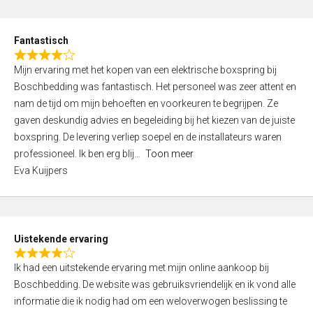
e
d
Fantastisch
5
R
,
Mijn ervaring met het kopen van een elektrische boxspring bij
a
0
Boschbedding was fantastisch. Het personeel was zeer attent en
t
o
nam de tijd om mijn behoeften en voorkeuren te begrijpen. Ze
e
u
gaven deskundig advies en begeleiding bij het kiezen van de juiste
d
t
boxspring. De levering verliep soepel en de installateurs waren
4
o
professioneel. Ik ben erg blij
Toon meer
,
f
Eva Kuijpers
0
5
o
u
t
Uistekende ervaring
o
R
f
Ik had een uitstekende ervaring met mijn online aankoop bij
a
5
Boschbedding. De website was gebruiksvriendelijk en ik vond alle
t
informatie die ik nodig had om een weloverwogen beslissing te
e