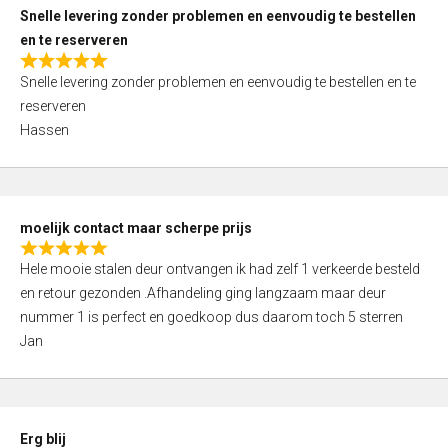
u
Snelle levering zonder problemen en eenvoudig te bestellen
t
en te reserveren
o
R
f
Snelle levering zonder problemen en eenvoudig te bestellen en te
a
5
reserveren
t
Hassen
e
d
5
,
moelijk contact maar scherpe prijs
0
R
o
Hele mooie stalen deur ontvangen ik had zelf 1 verkeerde besteld
a
u
en retour gezonden .Afhandeling ging langzaam maar deur
t
t
nummer 1 is perfect en goedkoop dus daarom toch 5 sterren
e
o
Jan
d
f
5
5
,
0
Erg blij