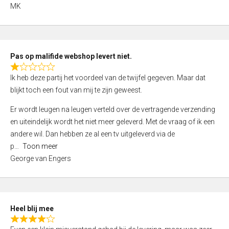
,
MK
0
o
u
t
Pas op malifide webshop levert niet.
o
R
Ik heb deze partij het voordeel van de twijfel gegeven. Maar dat
f
a
blijkt toch een fout van mij te zijn geweest.
5
t
e
Er wordt leugen na leugen verteld over de vertragende verzending
d
en uiteindelijk wordt het niet meer geleverd. Met de vraag of ik een
1
andere wil. Dan hebben ze al een tv uitgeleverd via de
,
p
Toon meer
0
George van Engers
o
u
t
o
Heel blij mee
f
R