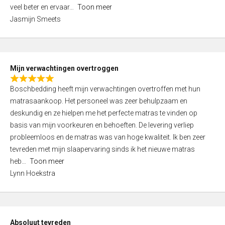
5
o
veel beter en ervaar
Toon meer
,
f
Jasmijn Smeets
0
5
o
u
t
Mijn verwachtingen overtroggen
o
R
f
Boschbedding heeft mijn verwachtingen overtroffen met hun
a
5
matrasaankoop. Het personeel was zeer behulpzaam en
t
deskundig en ze hielpen me het perfecte matras te vinden op
e
basis van mijn voorkeuren en behoeften. De levering verliep
d
probleemloos en de matras was van hoge kwaliteit. Ik ben zeer
5
tevreden met mijn slaapervaring sinds ik het nieuwe matras
,
heb
Toon meer
0
Lynn Hoekstra
o
u
t
o
Absoluut tevreden