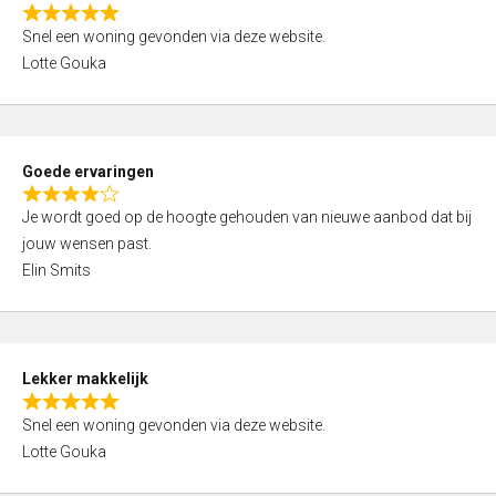
o
R
u
Snel een woning gevonden via deze website.
a
t
Lotte Gouka
t
o
e
f
d
5
5
Goede ervaringen
,
R
0
Je wordt goed op de hoogte gehouden van nieuwe aanbod dat bij
a
o
jouw wensen past.
t
u
Elin Smits
e
t
d
o
4
f
,
5
Lekker makkelijk
0
R
o
Snel een woning gevonden via deze website.
a
u
Lotte Gouka
t
t
e