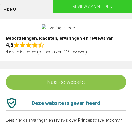
Skip
REVIEW AANMELDEN
MENU
to
content
Beoordelingen, klachten, ervaringen en reviews van
4,6
Rated
4,6 van 5 sterren (op basis van 119 reviews)
4,6
out
of
5
Naar de website
Deze website is geverifieerd
Lees hier de ervaringen en reviews over Princesstraveller.com/nl