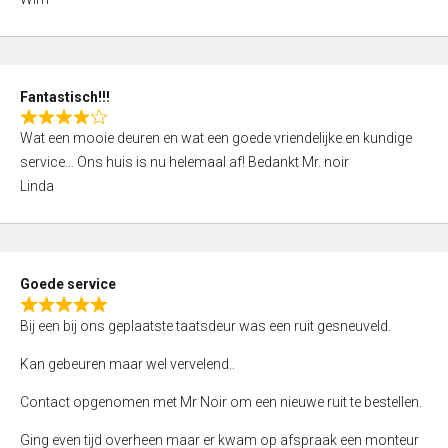
4
,
0
o
Fantastisch!!!
u
R
t
Wat een mooie deuren en wat een goede vriendelijke en kundige
a
o
service… Ons huis is nu helemaal af! Bedankt Mr. noir
t
f
Linda
e
5
d
4
,
Goede service
0
R
o
Bij een bij ons geplaatste taatsdeur was een ruit gesneuveld.
a
u
t
Kan gebeuren maar wel vervelend..
t
e
o
Contact opgenomen met Mr Noir om een nieuwe ruit te bestellen.
d
f
5
Ging even tijd overheen maar er kwam op afspraak een monteur
5