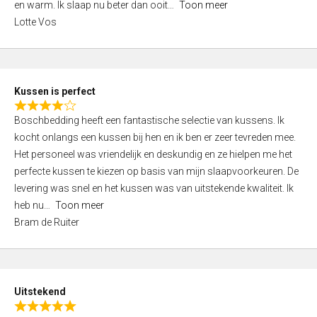
o
en warm. Ik slaap nu beter dan ooit
Toon meer
,
f
Lotte Vos
0
5
o
u
t
Kussen is perfect
o
R
f
Boschbedding heeft een fantastische selectie van kussens. Ik
a
5
kocht onlangs een kussen bij hen en ik ben er zeer tevreden mee.
t
Het personeel was vriendelijk en deskundig en ze hielpen me het
e
perfecte kussen te kiezen op basis van mijn slaapvoorkeuren. De
d
levering was snel en het kussen was van uitstekende kwaliteit. Ik
4
heb nu
Toon meer
,
Bram de Ruiter
0
o
u
t
Uitstekend
o
R
f