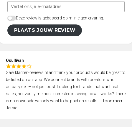
Deze review is gebaseerd op mijn eigen ervaring.
PLAATS JOUW REVIEW
Osullivan
R
Saw klanten-reviews.nl and think your products would be great to
a
be listed on our app. We connect brands with creators who
t
actually sell – not just post. Looking for brands that want real
e
sales, not vanity metrics. Interested in seeing how it works? There
d
is no downside we only want to be paid on results
Toon meer
4
Jamie
,
0
o