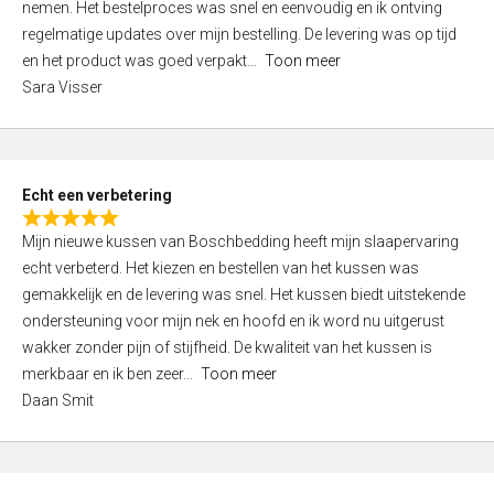
nemen. Het bestelproces was snel en eenvoudig en ik ontving
d
regelmatige updates over mijn bestelling. De levering was op tijd
4
en het product was goed verpakt
Toon meer
,
Sara Visser
0
o
u
t
Echt een verbetering
o
R
f
Mijn nieuwe kussen van Boschbedding heeft mijn slaapervaring
a
5
echt verbeterd. Het kiezen en bestellen van het kussen was
t
gemakkelijk en de levering was snel. Het kussen biedt uitstekende
e
ondersteuning voor mijn nek en hoofd en ik word nu uitgerust
d
wakker zonder pijn of stijfheid. De kwaliteit van het kussen is
5
merkbaar en ik ben zeer
Toon meer
,
Daan Smit
0
o
u