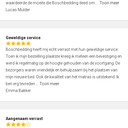
waardeerde de moeite die Boschbedding deed om
Toon meer
,
Lucas Mulder
0
o
u
t
Geweldige service
o
R
f
Boschbedding heeft mij echt verrast met hun geweldige service.
a
5
Toen ik mijn bestelling plaatste kreeg ik meteen een bevestiging en
t
werd ik regelmatig op de hoogte gehouden van de voortgang. De
e
bezorgers waren vriendelijk en behulpzaam bij het plaatsen van
d
mijn nieuwe bed. Ook de kwaliteit van het matras is uitstekend. Ik
5
ben erg tevreden
Toon meer
,
Emma Bakker
0
o
u
t
Aangenaam verrast
o
R