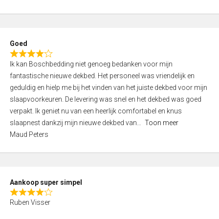
a
5
t
e
d
Goed
4
R
,
Ik kan Boschbedding niet genoeg bedanken voor mijn
a
0
fantastische nieuwe dekbed. Het personeel was vriendelijk en
t
o
geduldig en hielp me bij het vinden van het juiste dekbed voor mijn
e
u
slaapvoorkeuren. De levering was snel en het dekbed was goed
d
t
verpakt. Ik geniet nu van een heerlijk comfortabel en knus
4
o
slaapnest dankzij mijn nieuwe dekbed van
Toon meer
,
f
Maud Peters
0
5
o
u
t
Aankoop super simpel
o
R
f
Ruben Visser
a
5