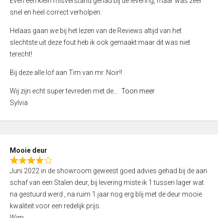
Even een klein misverstand gehad bij de levering, maar was zeer
5
a
snel en heel correct verholpen.
t
e
Helaas gaan we bij het lezen van de Reviews altijd van het
d
slechtste uit deze fout heb ik ook gemaakt maar dit was niet
4
terecht!
,
Bij deze alle lof aan Tim van mr. Noir!!
0
o
Wij zijn echt super tevreden met de
Toon meer
u
Sylvia
t
o
f
5
Mooie deur
R
Juni 2022 in de showroom geweest goed advies gehad bij de aan
a
schaf van een Stalen deur, bij levering miste ik 1 tussen lager wat
t
na gestuurd werd , na ruim 1 jaar nog erg blij met de deur mooie
e
kwaliteit voor een redelijk prijs.
d
Wim