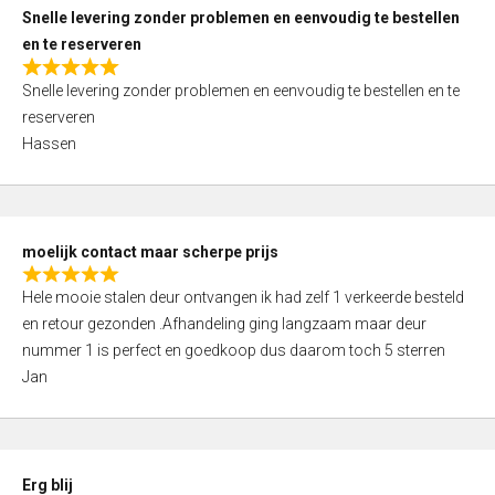
u
Snelle levering zonder problemen en eenvoudig te bestellen
t
en te reserveren
o
R
f
Snelle levering zonder problemen en eenvoudig te bestellen en te
a
5
reserveren
t
Hassen
e
d
5
,
moelijk contact maar scherpe prijs
0
R
o
Hele mooie stalen deur ontvangen ik had zelf 1 verkeerde besteld
a
u
en retour gezonden .Afhandeling ging langzaam maar deur
t
t
nummer 1 is perfect en goedkoop dus daarom toch 5 sterren
e
o
Jan
d
f
5
5
,
0
Erg blij