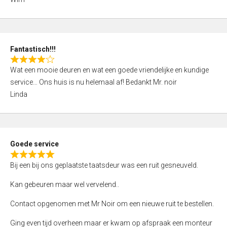
4
,
0
o
Fantastisch!!!
u
R
t
Wat een mooie deuren en wat een goede vriendelijke en kundige
a
o
service… Ons huis is nu helemaal af! Bedankt Mr. noir
t
f
Linda
e
5
d
4
,
Goede service
0
R
o
Bij een bij ons geplaatste taatsdeur was een ruit gesneuveld.
a
u
t
Kan gebeuren maar wel vervelend..
t
e
o
Contact opgenomen met Mr Noir om een nieuwe ruit te bestellen.
d
f
5
Ging even tijd overheen maar er kwam op afspraak een monteur
5