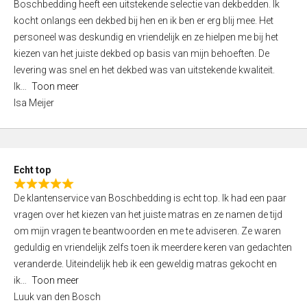
Boschbedding heeft een uitstekende selectie van dekbedden. Ik
a
5
kocht onlangs een dekbed bij hen en ik ben er erg blij mee. Het
t
personeel was deskundig en vriendelijk en ze hielpen me bij het
e
kiezen van het juiste dekbed op basis van mijn behoeften. De
d
levering was snel en het dekbed was van uitstekende kwaliteit.
5
Ik
Toon meer
,
Isa Meijer
0
o
u
t
Echt top
o
R
f
De klantenservice van Boschbedding is echt top. Ik had een paar
a
5
vragen over het kiezen van het juiste matras en ze namen de tijd
t
om mijn vragen te beantwoorden en me te adviseren. Ze waren
e
geduldig en vriendelijk zelfs toen ik meerdere keren van gedachten
d
veranderde. Uiteindelijk heb ik een geweldig matras gekocht en
5
ik
Toon meer
,
Luuk van den Bosch
0