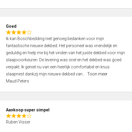
a
5
t
e
d
Goed
4
R
,
Ik kan Boschbedding niet genoeg bedanken voor mijn
a
0
fantastische nieuwe dekbed. Het personeel was vriendelijk en
t
o
geduldig en hielp me bij het vinden van het juiste dekbed voor mijn
e
u
slaapvoorkeuren. De levering was snel en het dekbed was goed
d
t
verpakt. Ik geniet nu van een heerlijk comfortabel en knus
4
o
slaapnest dankzij mijn nieuwe dekbed van
Toon meer
,
f
Maud Peters
0
5
o
u
t
Aankoop super simpel
o
R
f
Ruben Visser
a
5