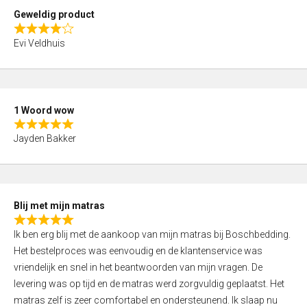
t
Geweldig product
o
R
f
Evi Veldhuis
a
5
t
e
d
1 Woord wow
4
R
,
Jayden Bakker
a
0
t
o
e
u
d
t
Blij met mijn matras
5
o
R
,
f
Ik ben erg blij met de aankoop van mijn matras bij Boschbedding.
a
0
5
Het bestelproces was eenvoudig en de klantenservice was
t
o
vriendelijk en snel in het beantwoorden van mijn vragen. De
e
u
levering was op tijd en de matras werd zorgvuldig geplaatst. Het
d
t
matras zelf is zeer comfortabel en ondersteunend. Ik slaap nu