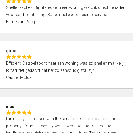
R
u
Snelle reacties. Bij interesse in een woning werd ik direct benaderd
a
t
voor een bezichtiging. Super snelle en efficiënte service.
t
o
Feline van Rooij
e
f
d
5
5
,
good
0
R
o
Efficiënt. De zoektocht naar een woning was zo snel en makkelijk,
a
u
ik had niet gedacht dat het zo eenvoudig zou zijn.
t
t
Casper Mulder
e
o
d
f
5
5
,
nice
0
R
o
I am really impressed with the service this site provides. The
a
u
property I found is exactly what I was looking for, and the
t
t