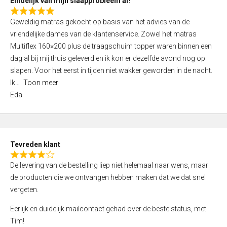
Eindelijk van mijn slaapprobleem af!
R
Geweldig matras gekocht op basis van het advies van de
a
vriendelijke dames van de klantenservice. Zowel het matras
t
Multiflex 160×200 plus de traagschuim topper waren binnen een
e
dag al bij mij thuis geleverd en ik kon er dezelfde avond nog op
d
slapen. Voor het eerst in tijden niet wakker geworden in de nacht.
5
Ik
Toon meer
,
Eda
0
o
u
t
Tevreden klant
o
R
f
De levering van de bestelling liep niet helemaal naar wens, maar
a
5
de producten die we ontvangen hebben maken dat we dat snel
t
vergeten.
e
d
Eerlijk en duidelijk mailcontact gehad over de bestelstatus, met
4
Tim!