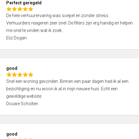
Perfect geregeld
o
R
u
De hele verhuurervaring was soepel en zonder stress.
a
t
Verhuurders reageren zeer snel. De filters zijn erg handig en helpen
t
o
me snel te vinden wat ik zoek.
e
f
Eliz Dogan
d
5
5
,
0
good
o
R
u
Snel een woning gevonden. Binnen een paar dagen had ik al een
a
t
bezichtiging en nu woon ik al in mijn nieuwe huis. Echt een
t
o
geweldige website.
e
f
Douwe Scholten
d
5
5
,
0
good
o