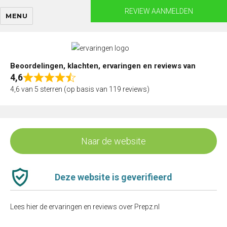
Skip
REVIEW AANMELDEN
MENU
to
content
Beoordelingen, klachten, ervaringen en reviews van
4,6
Rated
4,6 van 5 sterren (op basis van 119 reviews)
4,6
out
of
5
Naar de website
Deze website is geverifieerd
Lees hier de ervaringen en reviews over Prepz.nl