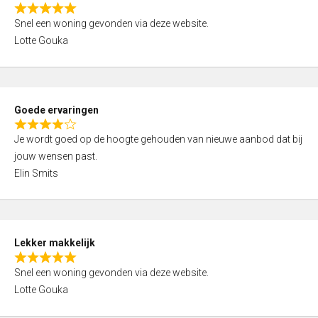
o
R
u
Snel een woning gevonden via deze website.
a
t
Lotte Gouka
t
o
e
f
d
5
5
Goede ervaringen
,
R
0
Je wordt goed op de hoogte gehouden van nieuwe aanbod dat bij
a
o
jouw wensen past.
t
u
Elin Smits
e
t
d
o
4
f
,
5
Lekker makkelijk
0
R
o
Snel een woning gevonden via deze website.
a
u
Lotte Gouka
t
t
e