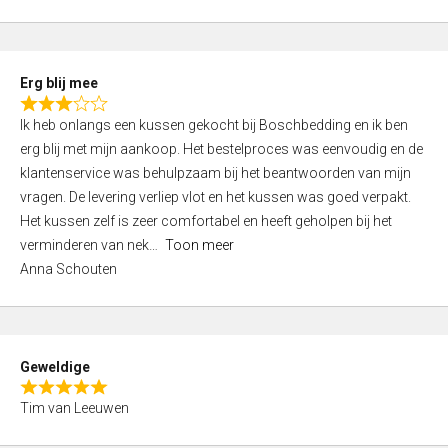
o
u
t
Erg blij mee
o
R
f
Ik heb onlangs een kussen gekocht bij Boschbedding en ik ben
a
5
erg blij met mijn aankoop. Het bestelproces was eenvoudig en de
t
klantenservice was behulpzaam bij het beantwoorden van mijn
e
vragen. De levering verliep vlot en het kussen was goed verpakt.
d
Het kussen zelf is zeer comfortabel en heeft geholpen bij het
3
verminderen van nek
Toon meer
,
Anna Schouten
0
o
u
t
Geweldige
o
R
f
Tim van Leeuwen
a
5
t