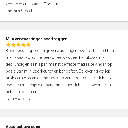
5
o
veel beter en ervaar
Toon meer
,
f
Jasmijn Smeets
0
5
o
u
t
Mijn verwachtingen overtroggen
o
R
f
Boschbedding heeft mijn verwachtingen overtroffen met hun
a
5
matrasaankoop. Het personeel was zeer behulpzaam en
t
deskundig en ze hielpen me het perfecte matras te vinden op
e
basis van mijn voorkeuren en behoeften. De levering verliep
d
probleemloos en de matras was van hoge kwaliteit. Ik ben zeer
5
tevreden met mijn slaapervaring sinds ik het nieuwe matras
,
heb
Toon meer
0
Lynn Hoekstra
o
u
t
o
Absoluut tevreden