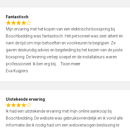
e
d
Fantastisch
5
R
,
Mijn ervaring met het kopen van een elektrische boxspring bij
a
0
Boschbedding was fantastisch. Het personeel was zeer attent en
t
o
nam de tijd om mijn behoeften en voorkeuren te begrijpen. Ze
e
u
gaven deskundig advies en begeleiding bij het kiezen van de juiste
d
t
boxspring. De levering verliep soepel en de installateurs waren
4
o
professioneel. Ik ben erg blij
Toon meer
,
f
Eva Kuijpers
0
5
o
u
t
Uistekende ervaring
o
R
f
Ik had een uitstekende ervaring met mijn online aankoop bij
a
5
Boschbedding. De website was gebruiksvriendelijk en ik vond alle
t
informatie die ik nodig had om een weloverwogen beslissing te
e