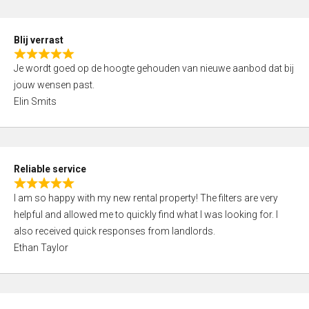
o
d
f
5
5
Blij verrast
,
R
0
Je wordt goed op de hoogte gehouden van nieuwe aanbod dat bij
a
o
jouw wensen past.
t
u
Elin Smits
e
t
d
o
5
f
,
5
Reliable service
0
R
o
I am so happy with my new rental property! The filters are very
a
u
helpful and allowed me to quickly find what I was looking for. I
t
t
also received quick responses from landlords.
e
o
Ethan Taylor
d
f
5
5
,
0