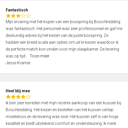
u
d
t
Fantastisch
4
o
R
,
f
Mijn ervaring met het kopen van een boxspring bij Boschbedding
a
0
5
was fantastisch. Het personeel was zeer professioneel en gaf me
t
o
deskundig advies bij het kiezen van de juiste boxspring. Ze
e
u
hadden een breed scala aan opties om uit te kiezen waardoor ik
d
t
de perfecte match kon vinden voor mijn slaapkamer. De levering
3
o
was op tijd
Toon meer
,
f
Jesse Kramer
0
5
o
u
t
Heel blij mee
o
R
f
Ik ben zeer tevreden met mijn recente aankoop van een kussen bij
a
5
Boschbedding. Het kiezen en bestellen van het kussen verliep
t
moeiteloos en de levering was snel. Het kussen zelf is van hoge
e
kwaliteit en biedt uitstekend comfort en ondersteuning. Ik merk
d