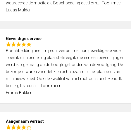
waardeerde de moeite die Boschbedding deed om
Toon meer
,
Lucas Mulder
0
o
u
t
Geweldige service
o
R
f
Boschbedding heeft mij echt verrast met hun geweldige service.
a
5
Toen ik mijn bestelling plaatste kreeg ik meteen een bevestiging en
t
werd ik regelmatig op de hoogte gehouden van de voortgang. De
e
bezorgers waren vriendelijk en behulpzaam bij het plaatsen van
d
mijn nieuwe bed. Ook de kwaliteit van het matras is uitstekend. Ik
5
ben erg tevreden
Toon meer
,
Emma Bakker
0
o
u
t
Aangenaam verrast
o
R