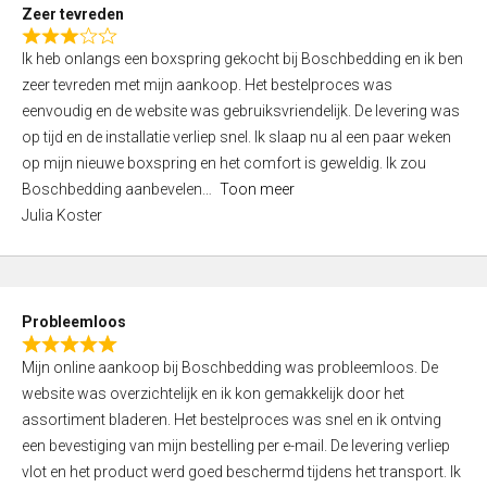
t
Zeer tevreden
o
R
f
Ik heb onlangs een boxspring gekocht bij Boschbedding en ik ben
a
5
zeer tevreden met mijn aankoop. Het bestelproces was
t
eenvoudig en de website was gebruiksvriendelijk. De levering was
e
op tijd en de installatie verliep snel. Ik slaap nu al een paar weken
d
op mijn nieuwe boxspring en het comfort is geweldig. Ik zou
3
Boschbedding aanbevelen
Toon meer
,
Julia Koster
0
o
u
t
Probleemloos
o
R
f
Mijn online aankoop bij Boschbedding was probleemloos. De
a
5
website was overzichtelijk en ik kon gemakkelijk door het
t
assortiment bladeren. Het bestelproces was snel en ik ontving
e
een bevestiging van mijn bestelling per e-mail. De levering verliep
d
vlot en het product werd goed beschermd tijdens het transport. Ik
5