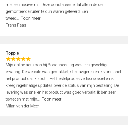
,
met een nieuwe ruit. Deze constateerde dat alle in de deur
0
gemonteerde ruiten te dun waren geleverd. Een
o
tweed
Toon meer
u
Frans Faas
t
o
f
5
Toppie
R
Mijn online aankoop bij Boschbedding was een geweldige
a
ervaring. De website was gemakkelijk te navigeren en ik vond snel
t
het product dat ik zocht. Het bestelproces verliep soepel en ik
e
kreeg regelmatige updates over de status van mijn bestelling. De
d
levering was snel en het product was goed verpakt. Ik ben zeer
5
tevreden met mijn
Toon meer
,
Milan van der Meer
0
o
u