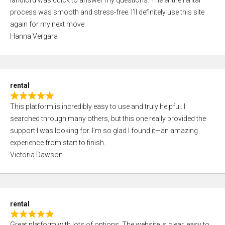
landlord was quick to answer my questions. The entire rental
e
o
process was smooth and stress-free. I’ll definitely use this site
d
f
again for my next move.
5
5
Hanna Vergara
,
0
o
u
rental
t
R
o
This platform is incredibly easy to use and truly helpful. I
a
f
searched through many others, but this one really provided the
t
5
support I was looking for. I’m so glad I found it—an amazing
e
experience from start to finish.
d
Victoria Dawson
5
,
0
o
rental
u
R
t
Great platform with lots of options. The website is clear, easy to