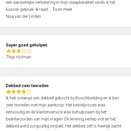
een aanzienlijke verbetering in mijn slaapkwaliteit sinds ik het
4
kussen gebruik. Ik raad
Toon meer
,
Noa van der Linden
0
o
u
t
Super goed geholpen
o
R
f
Thijs Hofman
a
5
t
e
d
Dekbed zeer tevreden
3
R
,
Ik heb onlangs een dekbed gekocht bij Boschbedding en ik ben
a
0
zeer tevreden met mijn aankoop. Het bestelproces was
t
o
eenvoudig en de klantenservice was behulpzaam bij het
e
u
beantwoorden van mijn vragen. De levering verliep vlot en het
d
t
dekbed werd zorgvuldig verpakt. Het dekbed zelf is heerlijk zacht
4