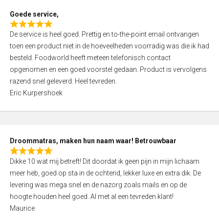
t
Goede service,
o
R
f
De service is heel goed. Prettig en to-the-point email ontvangen
a
5
toen een product niet in de hoeveelheden voorradig was die ik had
t
besteld. Foodworld heeft meteen telefonisch contact
e
opgenomen en een goed voorstel gedaan. Product is vervolgens
d
razend snel geleverd. Heel tevreden.
5
Eric Kurpershoek
,
0
o
u
Droommatras, maken hun naam waar! Betrouwbaar
t
R
o
Dikke 10 wat mij betreft! Dit doordat ik geen pijn in mijn lichaam
a
f
meer heb, goed op sta in de ochtend, lekker luxe en extra dik. De
t
5
levering was mega snel en de nazorg zoals mails en op de
e
hoogte houden heel goed. Al met al een tevreden klant!
d
Maurice
5