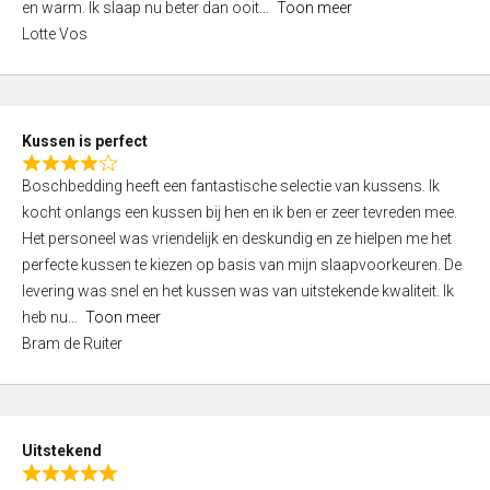
o
en warm. Ik slaap nu beter dan ooit
Toon meer
,
f
Lotte Vos
0
5
o
u
t
Kussen is perfect
o
R
f
Boschbedding heeft een fantastische selectie van kussens. Ik
a
5
kocht onlangs een kussen bij hen en ik ben er zeer tevreden mee.
t
Het personeel was vriendelijk en deskundig en ze hielpen me het
e
perfecte kussen te kiezen op basis van mijn slaapvoorkeuren. De
d
levering was snel en het kussen was van uitstekende kwaliteit. Ik
4
heb nu
Toon meer
,
Bram de Ruiter
0
o
u
t
Uitstekend
o
R
f