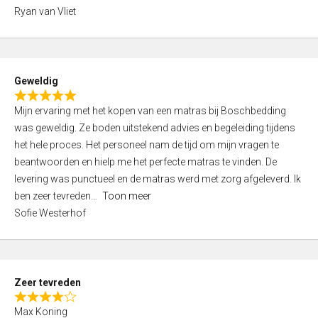
,
Ryan van Vliet
0
o
u
t
Geweldig
o
R
f
Mijn ervaring met het kopen van een matras bij Boschbedding
a
5
was geweldig. Ze boden uitstekend advies en begeleiding tijdens
t
het hele proces. Het personeel nam de tijd om mijn vragen te
e
beantwoorden en hielp me het perfecte matras te vinden. De
d
levering was punctueel en de matras werd met zorg afgeleverd. Ik
5
ben zeer tevreden
Toon meer
,
Sofie Westerhof
0
o
u
t
Zeer tevreden
o
R
f
Max Koning