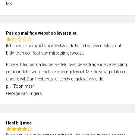
,
MK
0
o
u
t
Pas op malifide webshop levert niet.
o
R
Ik heb deze partij het voordeel van de twijfel gegeven. Maar dat
f
a
blijkt toch een fout van mij te zijn geweest.
5
t
e
Er wordt leugen na leugen verteld over de vertragende verzending
d
en uiteindelijk wordt het niet meer geleverd. Met de vraag of ik een
1
andere wil. Dan hebben ze al een tv uitgeleverd via de
,
p
Toon meer
0
George van Engers
o
u
t
o
Heel blij mee
f
R