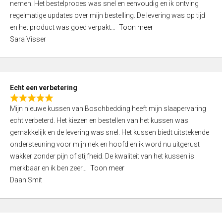
nemen. Het bestelproces was snel en eenvoudig en ik ontving
d
regelmatige updates over mijn bestelling. De levering was op tijd
4
en het product was goed verpakt
Toon meer
,
Sara Visser
0
o
u
t
Echt een verbetering
o
R
f
Mijn nieuwe kussen van Boschbedding heeft mijn slaapervaring
a
5
echt verbeterd. Het kiezen en bestellen van het kussen was
t
gemakkelijk en de levering was snel. Het kussen biedt uitstekende
e
ondersteuning voor mijn nek en hoofd en ik word nu uitgerust
d
wakker zonder pijn of stijfheid. De kwaliteit van het kussen is
5
merkbaar en ik ben zeer
Toon meer
,
Daan Smit
0
o
u