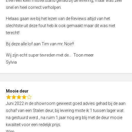
Even een klein misverstand gehad bij de levering, maar was zeer
5
a
snel en heel correct verholpen.
t
e
Helaas gaan we bij het lezen van de Reviews altijd van het
d
slechtste uit deze fout heb ik ook gemaakt maar dit was niet
4
terecht!
,
Bij deze alle lof aan Tim van mr. Noir!!
0
o
Wij zijn echt super tevreden met de
Toon meer
u
Sylvia
t
o
f
5
Mooie deur
R
Juni 2022 in de showroom geweest goed advies gehad bij de aan
a
schaf van een Stalen deur, bij levering miste ik 1 tussen lager wat
t
na gestuurd werd , na ruim 1 jaar nog erg blij met de deur mooie
e
kwaliteit voor een redelijk prijs.
d
Wim