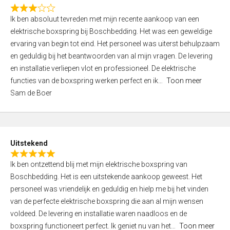
f
R
5
Ik ben absoluut tevreden met mijn recente aankoop van een
a
elektrische boxspring bij Boschbedding. Het was een geweldige
t
ervaring van begin tot eind. Het personeel was uiterst behulpzaam
e
en geduldig bij het beantwoorden van al mijn vragen. De levering
d
en installatie verliepen vlot en professioneel. De elektrische
3
functies van de boxspring werken perfect en ik
Toon meer
,
Sam de Boer
0
o
u
t
Uitstekend
o
R
f
Ik ben ontzettend blij met mijn elektrische boxspring van
a
5
Boschbedding. Het is een uitstekende aankoop geweest. Het
t
personeel was vriendelijk en geduldig en hielp me bij het vinden
e
van de perfecte elektrische boxspring die aan al mijn wensen
d
voldeed. De levering en installatie waren naadloos en de
5
boxspring functioneert perfect. Ik geniet nu van het
Toon meer