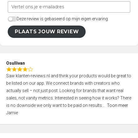
Deze review is gebaseerd op mijn eigen ervaring.
PLAATS JOUW REVIEW
Osullivan
R
Saw klanten-reviews.nl and think your products would be great to
a
be listed on our app. We connect brands with creators who
t
actually sell – not just post. Looking for brands that want real
e
sales, not vanity metrics. Interested in seeing how it works? There
d
is no downside we only want to be paid on results
Toon meer
4
Jamie
,
0
o