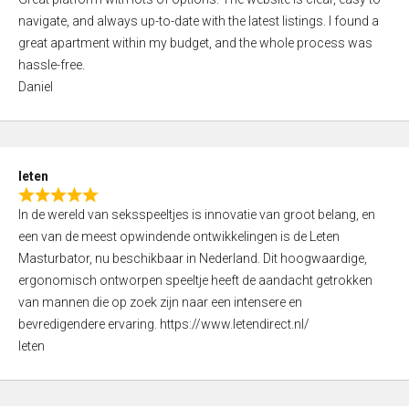
a
o
navigate, and always up-to-date with the latest listings. I found a
t
f
great apartment within my budget, and the whole process was
e
5
hassle-free.
d
Daniel
5
,
0
o
leten
u
R
t
In de wereld van seksspeeltjes is innovatie van groot belang, en
a
o
een van de meest opwindende ontwikkelingen is de Leten
t
f
Masturbator, nu beschikbaar in Nederland. Dit hoogwaardige,
e
5
ergonomisch ontworpen speeltje heeft de aandacht getrokken
d
van mannen die op zoek zijn naar een intensere en
5
bevredigendere ervaring. https://www.letendirect.nl/
,
leten
0
o
u