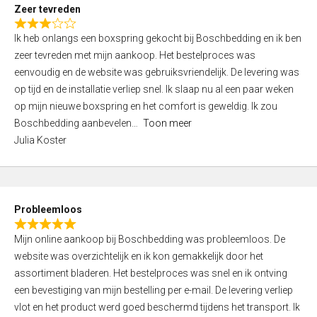
t
Zeer tevreden
o
R
f
Ik heb onlangs een boxspring gekocht bij Boschbedding en ik ben
a
5
zeer tevreden met mijn aankoop. Het bestelproces was
t
eenvoudig en de website was gebruiksvriendelijk. De levering was
e
op tijd en de installatie verliep snel. Ik slaap nu al een paar weken
d
op mijn nieuwe boxspring en het comfort is geweldig. Ik zou
3
Boschbedding aanbevelen
Toon meer
,
Julia Koster
0
o
u
t
Probleemloos
o
R
f
Mijn online aankoop bij Boschbedding was probleemloos. De
a
5
website was overzichtelijk en ik kon gemakkelijk door het
t
assortiment bladeren. Het bestelproces was snel en ik ontving
e
een bevestiging van mijn bestelling per e-mail. De levering verliep
d
vlot en het product werd goed beschermd tijdens het transport. Ik
5