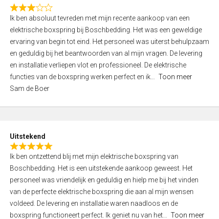
f
R
5
Ik ben absoluut tevreden met mijn recente aankoop van een
a
elektrische boxspring bij Boschbedding. Het was een geweldige
t
ervaring van begin tot eind. Het personeel was uiterst behulpzaam
e
en geduldig bij het beantwoorden van al mijn vragen. De levering
d
en installatie verliepen vlot en professioneel. De elektrische
3
functies van de boxspring werken perfect en ik
Toon meer
,
Sam de Boer
0
o
u
t
Uitstekend
o
R
f
Ik ben ontzettend blij met mijn elektrische boxspring van
a
5
Boschbedding. Het is een uitstekende aankoop geweest. Het
t
personeel was vriendelijk en geduldig en hielp me bij het vinden
e
van de perfecte elektrische boxspring die aan al mijn wensen
d
voldeed. De levering en installatie waren naadloos en de
5
boxspring functioneert perfect. Ik geniet nu van het
Toon meer