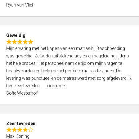
,
Ryan van Vliet
0
o
u
t
Geweldig
o
R
f
Mijn ervaring met het kopen van een matras bij Boschbedding
a
5
was geweldig. Ze boden uitstekend advies en begeleiding tijdens
t
het hele proces. Het personeel nam de tijd om mijn vragen te
e
beantwoorden en hielp me het perfecte matras te vinden. De
d
levering was punctueel en de matras werd met zorg afgeleverd. Ik
5
ben zeer tevreden
Toon meer
,
Sofie Westerhof
0
o
u
t
Zeer tevreden
o
R
f
Max Koning