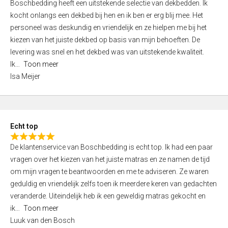
Boschbedding heeft een uitstekende selectie van dekbedden. Ik
a
5
kocht onlangs een dekbed bij hen en ik ben er erg blij mee. Het
t
personeel was deskundig en vriendelijk en ze hielpen me bij het
e
kiezen van het juiste dekbed op basis van mijn behoeften. De
d
levering was snel en het dekbed was van uitstekende kwaliteit.
5
Ik
Toon meer
,
Isa Meijer
0
o
u
t
Echt top
o
R
f
De klantenservice van Boschbedding is echt top. Ik had een paar
a
5
vragen over het kiezen van het juiste matras en ze namen de tijd
t
om mijn vragen te beantwoorden en me te adviseren. Ze waren
e
geduldig en vriendelijk zelfs toen ik meerdere keren van gedachten
d
veranderde. Uiteindelijk heb ik een geweldig matras gekocht en
5
ik
Toon meer
,
Luuk van den Bosch
0