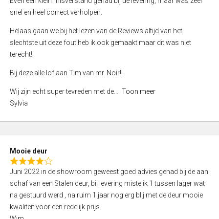
Even een klein misverstand gehad bij de levering, maar was zeer
5
a
snel en heel correct verholpen.
t
e
Helaas gaan we bij het lezen van de Reviews altijd van het
d
slechtste uit deze fout heb ik ook gemaakt maar dit was niet
4
terecht!
,
Bij deze alle lof aan Tim van mr. Noir!!
0
o
Wij zijn echt super tevreden met de
Toon meer
u
Sylvia
t
o
f
5
Mooie deur
R
Juni 2022 in de showroom geweest goed advies gehad bij de aan
a
schaf van een Stalen deur, bij levering miste ik 1 tussen lager wat
t
na gestuurd werd , na ruim 1 jaar nog erg blij met de deur mooie
e
kwaliteit voor een redelijk prijs.
d
Wim