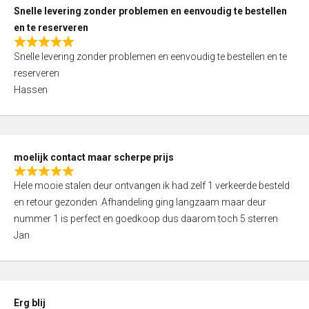
u
Snelle levering zonder problemen en eenvoudig te bestellen
t
en te reserveren
o
R
f
Snelle levering zonder problemen en eenvoudig te bestellen en te
a
5
reserveren
t
Hassen
e
d
5
,
moelijk contact maar scherpe prijs
0
R
o
Hele mooie stalen deur ontvangen ik had zelf 1 verkeerde besteld
a
u
en retour gezonden .Afhandeling ging langzaam maar deur
t
t
nummer 1 is perfect en goedkoop dus daarom toch 5 sterren
e
o
Jan
d
f
5
5
,
0
Erg blij