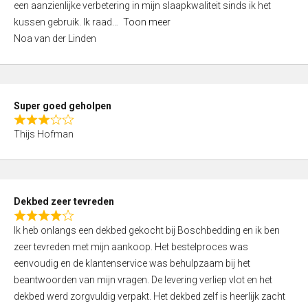
een aanzienlijke verbetering in mijn slaapkwaliteit sinds ik het
4
kussen gebruik. Ik raad
Toon meer
,
Noa van der Linden
0
o
u
t
Super goed geholpen
o
R
f
Thijs Hofman
a
5
t
e
d
Dekbed zeer tevreden
3
R
,
Ik heb onlangs een dekbed gekocht bij Boschbedding en ik ben
a
0
zeer tevreden met mijn aankoop. Het bestelproces was
t
o
eenvoudig en de klantenservice was behulpzaam bij het
e
u
beantwoorden van mijn vragen. De levering verliep vlot en het
d
t
dekbed werd zorgvuldig verpakt. Het dekbed zelf is heerlijk zacht
4