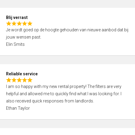
o
d
f
5
5
Blij verrast
,
R
0
Je wordt goed op de hoogte gehouden van nieuwe aanbod dat bij
a
o
jouw wensen past.
t
u
Elin Smits
e
t
d
o
5
f
,
5
Reliable service
0
R
o
I am so happy with my new rental property! The filters are very
a
u
helpful and allowed me to quickly find what I was looking for. I
t
t
also received quick responses from landlords.
e
o
Ethan Taylor
d
f
5
5
,
0