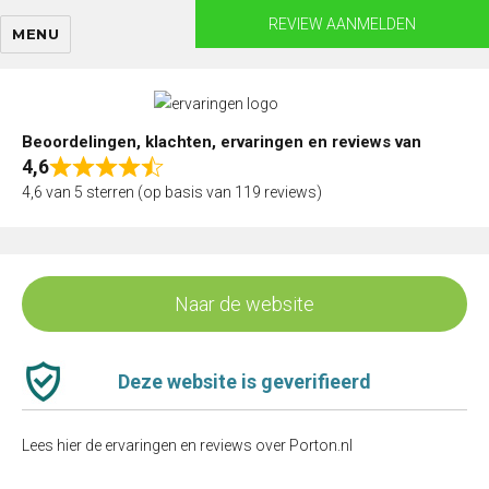
Skip
REVIEW AANMELDEN
MENU
to
content
Beoordelingen, klachten, ervaringen en reviews van
4,6
Rated
4,6 van 5 sterren (op basis van 119 reviews)
4,6
out
of
5
Naar de website
Deze website is geverifieerd
Lees hier de ervaringen en reviews over Porton.nl