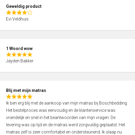
t
Geweldig product
o
R
f
Evi Veldhuis
a
5
t
e
d
1 Woord wow
4
R
,
Jayden Bakker
a
0
t
o
e
u
d
t
Blij met mijn matras
5
o
R
,
f
Ik ben erg blij met de aankoop van mijn matras bij Boschbedding.
a
0
5
Het bestelproces was eenvoudig en de klantenservice was
t
o
vriendelijk en snel in het beantwoorden van mijn vragen. De
e
u
levering was op tijd en de matras werd zorgvuldig geplaatst. Het
d
t
matras zelf is zeer comfortabel en ondersteunend. Ik slaap nu