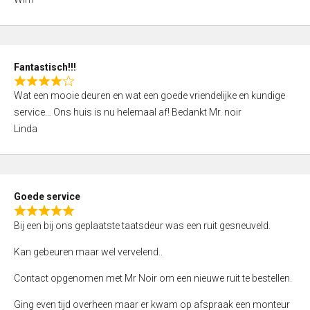
4
,
0
o
Fantastisch!!!
u
R
t
Wat een mooie deuren en wat een goede vriendelijke en kundige
a
o
service… Ons huis is nu helemaal af! Bedankt Mr. noir
t
f
Linda
e
5
d
4
,
Goede service
0
R
o
Bij een bij ons geplaatste taatsdeur was een ruit gesneuveld.
a
u
t
Kan gebeuren maar wel vervelend..
t
e
o
Contact opgenomen met Mr Noir om een nieuwe ruit te bestellen.
d
f
5
Ging even tijd overheen maar er kwam op afspraak een monteur
5