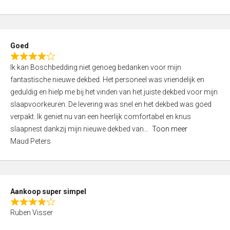
a
5
t
e
d
Goed
4
R
,
Ik kan Boschbedding niet genoeg bedanken voor mijn
a
0
fantastische nieuwe dekbed. Het personeel was vriendelijk en
t
o
geduldig en hielp me bij het vinden van het juiste dekbed voor mijn
e
u
slaapvoorkeuren. De levering was snel en het dekbed was goed
d
t
verpakt. Ik geniet nu van een heerlijk comfortabel en knus
4
o
slaapnest dankzij mijn nieuwe dekbed van
Toon meer
,
f
Maud Peters
0
5
o
u
t
Aankoop super simpel
o
R
f
Ruben Visser
a
5