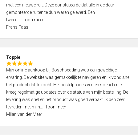
,
met een nieuwe ruit. Deze constateerde dat alle in de deur
0
gemonteerde ruiten te dun waren geleverd. Een
o
tweed
Toon meer
u
Frans Faas
t
o
f
5
Toppie
R
Mijn online aankoop bij Boschbedding was een geweldige
a
ervaring. De website was gemakkelijk te navigeren en ik vond snel
t
het product dat ik zocht. Het bestelproces verliep soepel en ik
e
kreeg regelmatige updates over de status van mijn bestelling. De
d
levering was snel en het product was goed verpakt. Ik ben zeer
5
tevreden met mijn
Toon meer
,
Milan van der Meer
0
o
u