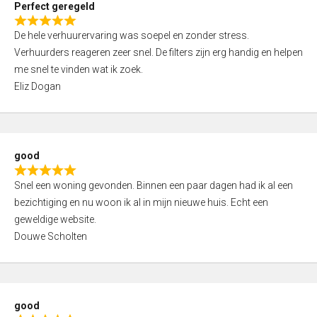
Perfect geregeld
o
R
u
De hele verhuurervaring was soepel en zonder stress.
a
t
Verhuurders reageren zeer snel. De filters zijn erg handig en helpen
t
o
me snel te vinden wat ik zoek.
e
f
Eliz Dogan
d
5
5
,
0
good
o
R
u
Snel een woning gevonden. Binnen een paar dagen had ik al een
a
t
bezichtiging en nu woon ik al in mijn nieuwe huis. Echt een
t
o
geweldige website.
e
f
Douwe Scholten
d
5
5
,
0
good
o