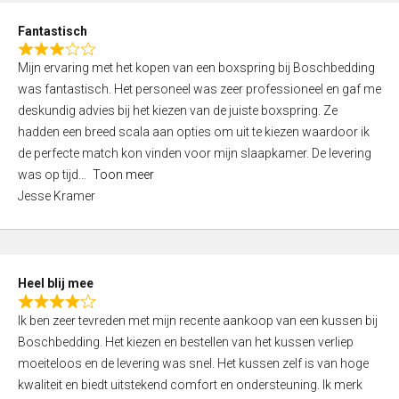
u
d
t
Fantastisch
4
o
R
,
f
Mijn ervaring met het kopen van een boxspring bij Boschbedding
a
0
5
was fantastisch. Het personeel was zeer professioneel en gaf me
t
o
deskundig advies bij het kiezen van de juiste boxspring. Ze
e
u
hadden een breed scala aan opties om uit te kiezen waardoor ik
d
t
de perfecte match kon vinden voor mijn slaapkamer. De levering
3
o
was op tijd
Toon meer
,
f
Jesse Kramer
0
5
o
u
t
Heel blij mee
o
R
f
Ik ben zeer tevreden met mijn recente aankoop van een kussen bij
a
5
Boschbedding. Het kiezen en bestellen van het kussen verliep
t
moeiteloos en de levering was snel. Het kussen zelf is van hoge
e
kwaliteit en biedt uitstekend comfort en ondersteuning. Ik merk
d