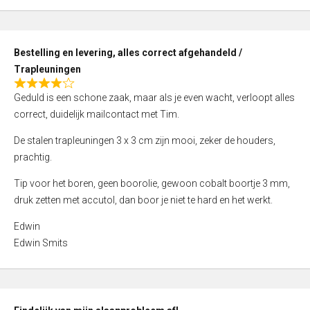
,
0
o
Bestelling en levering, alles correct afgehandeld /
u
Trapleuningen
t
R
o
Geduld is een schone zaak, maar als je even wacht, verloopt alles
a
f
correct, duidelijk mailcontact met Tim.
t
5
e
De stalen trapleuningen 3 x 3 cm zijn mooi, zeker de houders,
d
prachtig.
4
Tip voor het boren, geen boorolie, gewoon cobalt boortje 3 mm,
,
druk zetten met accutol, dan boor je niet te hard en het werkt.
0
o
Edwin
u
Edwin Smits
t
o
f
5