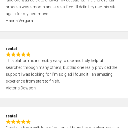
landlord was quick to answer my questions. The entire rental
e
o
process was smooth and stress-free. I’ll definitely use this site
d
f
again for my next move.
5
5
Hanna Vergara
,
0
o
u
rental
t
R
o
This platform is incredibly easy to use and truly helpful. I
a
f
searched through many others, but this one really provided the
t
5
support I was looking for. I’m so glad I found it—an amazing
e
experience from start to finish.
d
Victoria Dawson
5
,
0
o
rental
u
R
t
Great platform with lots of options. The website is clear, easy to