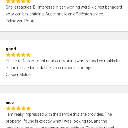
R
u
Snelle reacties. Bij interesse in een woning werd ik direct benaderd
a
t
voor een bezichtiging. Super snelle en efficiënte service.
t
o
Feline van Rooij
e
f
d
5
5
,
good
0
R
o
Efficiënt. De zoektocht naar een woning was zo snel en makkelijk,
a
u
ik had niet gedacht dat het zo eenvoudig zou zijn.
t
t
Casper Mulder
e
o
d
f
5
5
,
nice
0
R
o
I am really impressed with the service this site provides. The
a
u
property I found is exactly what I was looking for, and the
t
t