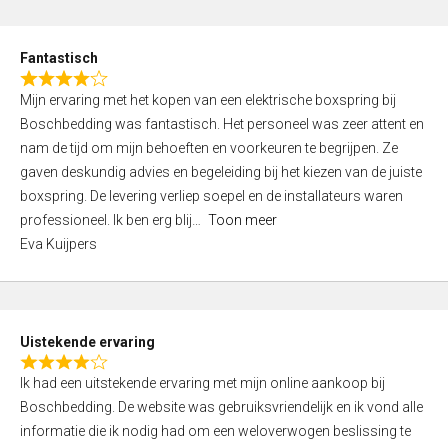
e
d
Fantastisch
5
R
,
Mijn ervaring met het kopen van een elektrische boxspring bij
a
0
Boschbedding was fantastisch. Het personeel was zeer attent en
t
o
nam de tijd om mijn behoeften en voorkeuren te begrijpen. Ze
e
u
gaven deskundig advies en begeleiding bij het kiezen van de juiste
d
t
boxspring. De levering verliep soepel en de installateurs waren
4
o
professioneel. Ik ben erg blij
Toon meer
,
f
Eva Kuijpers
0
5
o
u
t
Uistekende ervaring
o
R
f
Ik had een uitstekende ervaring met mijn online aankoop bij
a
5
Boschbedding. De website was gebruiksvriendelijk en ik vond alle
t
informatie die ik nodig had om een weloverwogen beslissing te
e