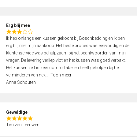
o
u
t
Erg blij mee
o
R
f
Ik heb onlangs een kussen gekocht bij Boschbedding en ik ben
a
5
erg blij met mijn aankoop. Het bestelproces was eenvoudig en de
t
klantenservice was behulpzaam bij het beantwoorden van mijn
e
vragen. De levering verliep vlot en het kussen was goed verpakt.
d
Het kussen zelf is zeer comfortabel en heeft geholpen bij het
3
verminderen van nek
Toon meer
,
Anna Schouten
0
o
u
t
Geweldige
o
R
f
Tim van Leeuwen
a
5
t