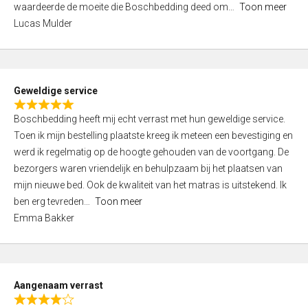
waardeerde de moeite die Boschbedding deed om
Toon meer
,
Lucas Mulder
0
o
u
t
Geweldige service
o
R
f
Boschbedding heeft mij echt verrast met hun geweldige service.
a
5
Toen ik mijn bestelling plaatste kreeg ik meteen een bevestiging en
t
werd ik regelmatig op de hoogte gehouden van de voortgang. De
e
bezorgers waren vriendelijk en behulpzaam bij het plaatsen van
d
mijn nieuwe bed. Ook de kwaliteit van het matras is uitstekend. Ik
5
ben erg tevreden
Toon meer
,
Emma Bakker
0
o
u
t
Aangenaam verrast
o
R