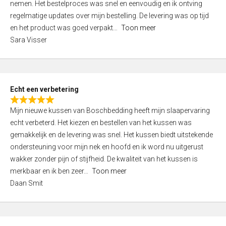
nemen. Het bestelproces was snel en eenvoudig en ik ontving
d
regelmatige updates over mijn bestelling. De levering was op tijd
4
en het product was goed verpakt
Toon meer
,
Sara Visser
0
o
u
t
Echt een verbetering
o
R
f
Mijn nieuwe kussen van Boschbedding heeft mijn slaapervaring
a
5
echt verbeterd. Het kiezen en bestellen van het kussen was
t
gemakkelijk en de levering was snel. Het kussen biedt uitstekende
e
ondersteuning voor mijn nek en hoofd en ik word nu uitgerust
d
wakker zonder pijn of stijfheid. De kwaliteit van het kussen is
5
merkbaar en ik ben zeer
Toon meer
,
Daan Smit
0
o
u