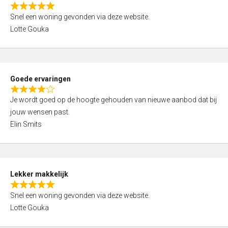
o
R
u
Snel een woning gevonden via deze website.
a
t
Lotte Gouka
t
o
e
f
d
5
5
Goede ervaringen
,
R
0
Je wordt goed op de hoogte gehouden van nieuwe aanbod dat bij
a
o
jouw wensen past.
t
u
Elin Smits
e
t
d
o
4
f
,
5
Lekker makkelijk
0
R
o
Snel een woning gevonden via deze website.
a
u
Lotte Gouka
t
t
e