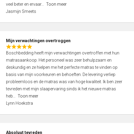
5
o
veel beter en ervaar
Toon meer
,
f
Jasmijn Smeets
0
5
o
u
t
Mijn verwachtingen overtroggen
o
R
f
Boschbedding heeft mijn verwachtingen overtroffen met hun
a
5
matrasaankoop. Het personeel was zeer behulpzaam en
t
deskundig en ze hielpen me het perfecte matras te vinden op
e
basis van mijn voorkeuren en behoeften. De levering verliep
d
probleemloos en de matras was van hoge kwaliteit. Ik ben zeer
5
tevreden met mijn slaapervaring sinds ik het nieuwe matras
,
heb
Toon meer
0
Lynn Hoekstra
o
u
t
o
Absoluut tevreden