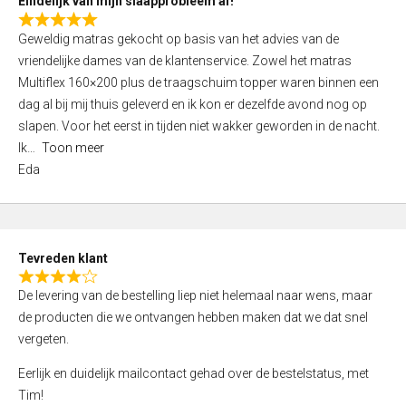
Eindelijk van mijn slaapprobleem af!
R
Geweldig matras gekocht op basis van het advies van de
a
vriendelijke dames van de klantenservice. Zowel het matras
t
Multiflex 160×200 plus de traagschuim topper waren binnen een
e
dag al bij mij thuis geleverd en ik kon er dezelfde avond nog op
d
slapen. Voor het eerst in tijden niet wakker geworden in de nacht.
5
Ik
Toon meer
,
Eda
0
o
u
t
Tevreden klant
o
R
f
De levering van de bestelling liep niet helemaal naar wens, maar
a
5
de producten die we ontvangen hebben maken dat we dat snel
t
vergeten.
e
d
Eerlijk en duidelijk mailcontact gehad over de bestelstatus, met
4
Tim!