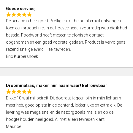
t
Goede service,
o
R
f
De service is heel goed. Prettig en to-the-point email ontvangen
a
5
toen een product niet in de hoeveelheden voorradig was die ik had
t
besteld. Foodworld heeft meteen telefonisch contact
e
opgenomen en een goed voorstel gedaan. Product is vervolgens
d
razend snel geleverd. Heel tevreden.
5
Eric Kurpershoek
,
0
o
u
Droommatras, maken hun naam waar! Betrouwbaar
t
R
o
Dikke 10 wat mij betreft! Dit doordat ik geen pijn in mijn lichaam
a
f
meer heb, goed op sta in de ochtend, lekker luxe en extra dik. De
t
5
levering was mega snel en de nazorg zoals mails en op de
e
hoogte houden heel goed. Al met al een tevreden klant!
d
Maurice
5