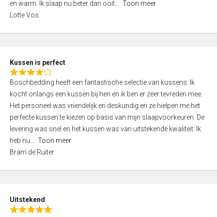
o
en warm. Ik slaap nu beter dan ooit
Toon meer
,
f
Lotte Vos
0
5
o
u
t
Kussen is perfect
o
R
f
Boschbedding heeft een fantastische selectie van kussens. Ik
a
5
kocht onlangs een kussen bij hen en ik ben er zeer tevreden mee.
t
Het personeel was vriendelijk en deskundig en ze hielpen me het
e
perfecte kussen te kiezen op basis van mijn slaapvoorkeuren. De
d
levering was snel en het kussen was van uitstekende kwaliteit. Ik
4
heb nu
Toon meer
,
Bram de Ruiter
0
o
u
t
Uitstekend
o
R
f