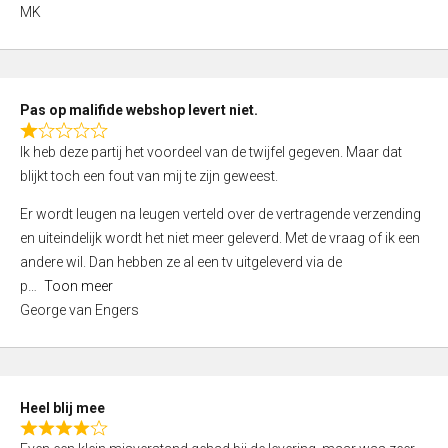
,
MK
0
o
u
t
Pas op malifide webshop levert niet.
o
R
Ik heb deze partij het voordeel van de twijfel gegeven. Maar dat
f
a
blijkt toch een fout van mij te zijn geweest.
5
t
e
Er wordt leugen na leugen verteld over de vertragende verzending
d
en uiteindelijk wordt het niet meer geleverd. Met de vraag of ik een
1
andere wil. Dan hebben ze al een tv uitgeleverd via de
,
p
Toon meer
0
George van Engers
o
u
t
o
Heel blij mee
f
R