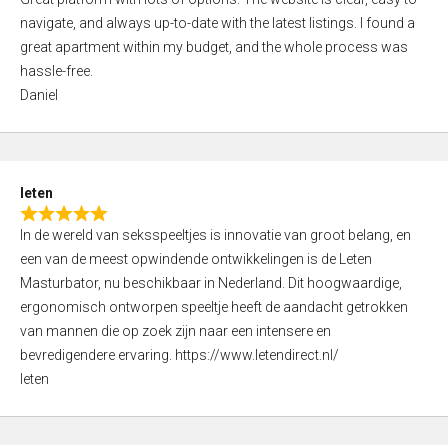
a
o
navigate, and always up-to-date with the latest listings. I found a
t
f
great apartment within my budget, and the whole process was
e
5
hassle-free.
d
Daniel
5
,
0
o
leten
u
R
t
In de wereld van seksspeeltjes is innovatie van groot belang, en
a
o
een van de meest opwindende ontwikkelingen is de Leten
t
f
Masturbator, nu beschikbaar in Nederland. Dit hoogwaardige,
e
5
ergonomisch ontworpen speeltje heeft de aandacht getrokken
d
van mannen die op zoek zijn naar een intensere en
5
bevredigendere ervaring. https://www.letendirect.nl/
,
leten
0
o
u