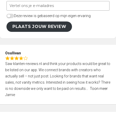
Deze review is gebaseerd op mijn eigen ervaring.
PLAATS JOUW REVIEW
Osullivan
R
Saw klanten-reviews.nl and think your products would be great to
a
be listed on our app. We connect brands with creators who
t
actually sell – not just post. Looking for brands that want real
e
sales, not vanity metrics. Interested in seeing how it works? There
d
is no downside we only want to be paid on results
Toon meer
4
Jamie
,
0
o