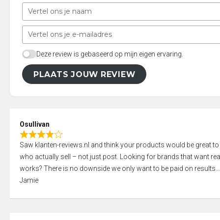
Deze review is gebaseerd op mijn eigen ervaring.
PLAATS JOUW REVIEW
Osullivan
R
Saw klanten-reviews.nl and think your products would be great to
a
who actually sell – not just post. Looking for brands that want real
t
works? There is no downside we only want to be paid on results
e
Jamie
d
4
,