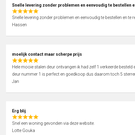
0
Snelle levering zonder problemen en eenvoudig te bestellen e
o
R
u
Snelle levering zonder problemen en eenvoudig te bestellen en te 
a
t
Hassen
t
o
e
f
d
5
5
moelijk contact maar scherpe prijs
,
R
0
Hele mooie stalen deur ontvangen ik had zelf 1 verkeerde bestel
a
o
deur nummer 1 is perfect en goedkoop dus daarom toch 5 sterre
t
u
Jan
e
t
d
o
5
f
,
5
Erg blij
0
R
o
Snel een woning gevonden via deze website.
a
u
Lotte Gouka
t