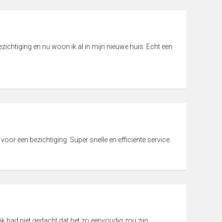
ichtiging en nu woon ik al in mijn nieuwe huis. Echt een
 voor een bezichtiging. Super snelle en efficiënte service.
ik had niet gedacht dat het zo eenvoudig zou zijn.