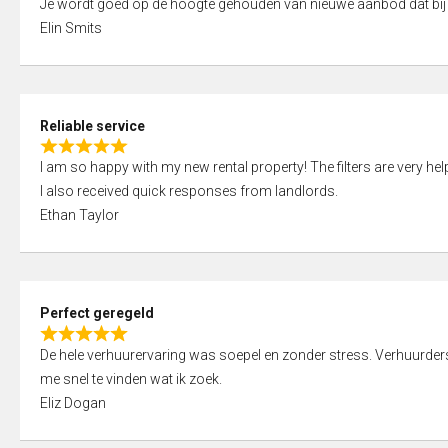
Je wordt goed op de hoogte gehouden van nieuwe aanbod dat bij
a
o
Elin Smits
t
u
e
t
d
o
5
f
Reliable service
,
5
R
0
I am so happy with my new rental property! The filters are very hel
a
o
I also received quick responses from landlords.
t
u
Ethan Taylor
e
t
d
o
5
f
,
5
Perfect geregeld
0
R
o
De hele verhuurervaring was soepel en zonder stress. Verhuurders r
a
u
me snel te vinden wat ik zoek.
t
t
Eliz Dogan
e
o
d
f