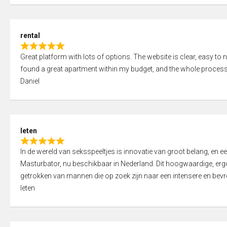
d
5
5
,
rental
0
R
o
Great platform with lots of options. The website is clear, easy to na
a
u
found a great apartment within my budget, and the whole process
t
t
Daniel
e
o
d
f
5
5
,
leten
0
R
o
In de wereld van seksspeeltjes is innovatie van groot belang, en 
a
u
Masturbator, nu beschikbaar in Nederland. Dit hoogwaardige, er
t
t
getrokken van mannen die op zoek zijn naar een intensere en bevre
e
o
leten
d
f
5
5
,