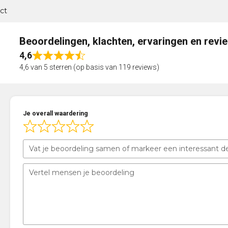
ct
Beoordelingen, klachten, ervaringen en revi
4,6
Rated
4,6 van 5 sterren (op basis van 119 reviews)
4,6
out
of
5
Je overall waardering