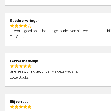
t
e
o
d
f
5
5
Goede ervaringen
,
R
0
Je wordt goed op de hoogte gehouden van nieuwe aanbod dat bij
a
o
Elin Smits
t
u
e
t
d
o
4
f
Lekker makkelijk
,
5
R
0
Snel een woning gevonden via deze website.
a
o
Lotte Gouka
t
u
e
t
d
o
5
f
Blij verrast
,
5
R
0