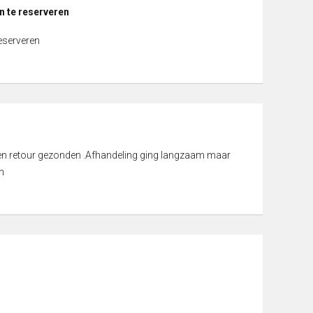
n te reserveren
reserveren
d en retour gezonden .Afhandeling ging langzaam maar
n