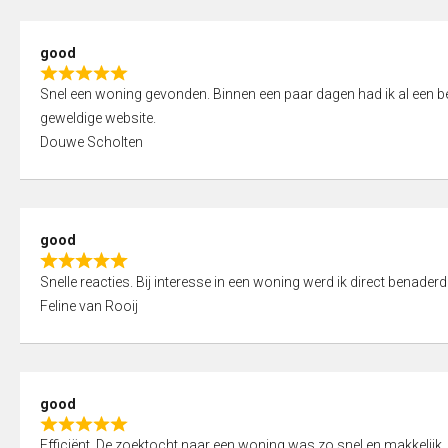
5
5
,
good
0
R
o
Snel een woning gevonden. Binnen een paar dagen had ik al een bez
a
u
geweldige website.
t
t
Douwe Scholten
e
o
d
f
5
5
,
good
0
R
o
Snelle reacties. Bij interesse in een woning werd ik direct benaderd
a
u
Feline van Rooij
t
t
e
o
d
f
5
5
good
,
R
0
Efficiënt. De zoektocht naar een woning was zo snel en makkelijk, 