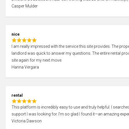
a
o
Casper Mulder
t
u
e
t
d
o
5
f
nice
,
5
R
0
I am really impressed with the service this site provides. The prope
a
o
landlord was quick to answer my questions. The entire rental proce
t
u
site again for my next move.
e
t
Hanna Vergara
d
o
5
f
,
5
0
rental
o
R
u
This platform is incredibly easy to use and truly helpful. I search
a
t
support I was looking for. I’m so glad I found it—an amazing exper
t
o
Victoria Dawson
e
f