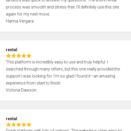
landlord was quick to answer my questions. The entire rental
e
o
process was smooth and stress-free. I’ll definitely use this site
d
f
again for my next move.
5
5
Hanna Vergara
,
0
o
u
rental
t
R
o
This platform is incredibly easy to use and truly helpful. I
a
f
searched through many others, but this one really provided the
t
5
support I was looking for. I’m so glad I found it—an amazing
e
experience from start to finish.
d
Victoria Dawson
5
,
0
o
rental
u
R
t
Great platform with lots of options. The website is clear, easy to