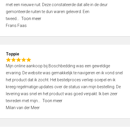
,
met een nieuwe ruit. Deze constateerde dat alle in de deur
0
gemonteerde ruiten te dun waren geleverd. Een
o
tweed
Toon meer
u
Frans Faas
t
o
f
5
Toppie
R
Mijn online aankoop bij Boschbedding was een geweldige
a
ervaring. De website was gemakkelijk te navigeren en ik vond snel
t
het product dat ik zocht. Het bestelproces verliep soepel en ik
e
kreeg regelmatige updates over de status van mijn bestelling. De
d
levering was snel en het product was goed verpakt. Ik ben zeer
5
tevreden met mijn
Toon meer
,
Milan van der Meer
0
o
u