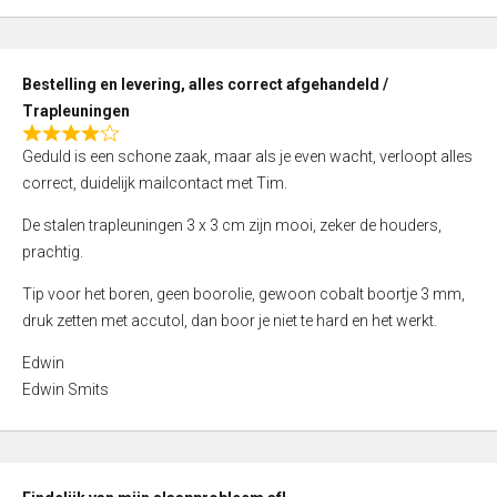
,
0
o
Bestelling en levering, alles correct afgehandeld /
u
Trapleuningen
t
R
o
Geduld is een schone zaak, maar als je even wacht, verloopt alles
a
f
correct, duidelijk mailcontact met Tim.
t
5
e
De stalen trapleuningen 3 x 3 cm zijn mooi, zeker de houders,
d
prachtig.
4
Tip voor het boren, geen boorolie, gewoon cobalt boortje 3 mm,
,
druk zetten met accutol, dan boor je niet te hard en het werkt.
0
o
Edwin
u
Edwin Smits
t
o
f
5