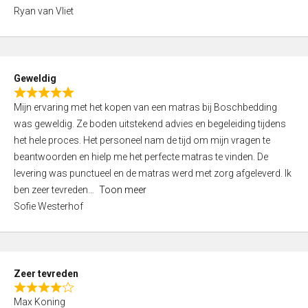
,
Ryan van Vliet
0
o
u
t
Geweldig
o
R
f
Mijn ervaring met het kopen van een matras bij Boschbedding
a
5
was geweldig. Ze boden uitstekend advies en begeleiding tijdens
t
het hele proces. Het personeel nam de tijd om mijn vragen te
e
beantwoorden en hielp me het perfecte matras te vinden. De
d
levering was punctueel en de matras werd met zorg afgeleverd. Ik
5
ben zeer tevreden
Toon meer
,
Sofie Westerhof
0
o
u
t
Zeer tevreden
o
R
f
Max Koning