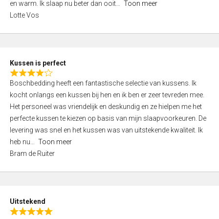
o
en warm. Ik slaap nu beter dan ooit
Toon meer
,
f
Lotte Vos
0
5
o
u
t
Kussen is perfect
o
R
f
Boschbedding heeft een fantastische selectie van kussens. Ik
a
5
kocht onlangs een kussen bij hen en ik ben er zeer tevreden mee.
t
Het personeel was vriendelijk en deskundig en ze hielpen me het
e
perfecte kussen te kiezen op basis van mijn slaapvoorkeuren. De
d
levering was snel en het kussen was van uitstekende kwaliteit. Ik
4
heb nu
Toon meer
,
Bram de Ruiter
0
o
u
t
Uitstekend
o
R
f