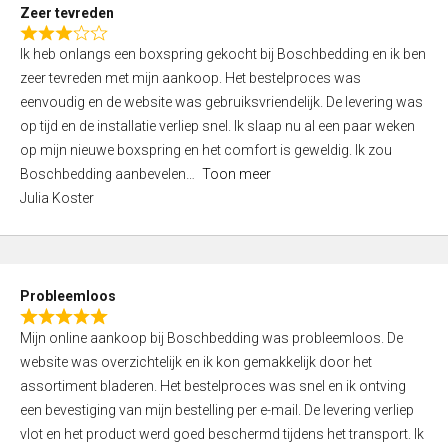
t
Zeer tevreden
o
R
f
Ik heb onlangs een boxspring gekocht bij Boschbedding en ik ben
a
5
zeer tevreden met mijn aankoop. Het bestelproces was
t
eenvoudig en de website was gebruiksvriendelijk. De levering was
e
op tijd en de installatie verliep snel. Ik slaap nu al een paar weken
d
op mijn nieuwe boxspring en het comfort is geweldig. Ik zou
3
Boschbedding aanbevelen
Toon meer
,
Julia Koster
0
o
u
t
Probleemloos
o
R
f
Mijn online aankoop bij Boschbedding was probleemloos. De
a
5
website was overzichtelijk en ik kon gemakkelijk door het
t
assortiment bladeren. Het bestelproces was snel en ik ontving
e
een bevestiging van mijn bestelling per e-mail. De levering verliep
d
vlot en het product werd goed beschermd tijdens het transport. Ik
5