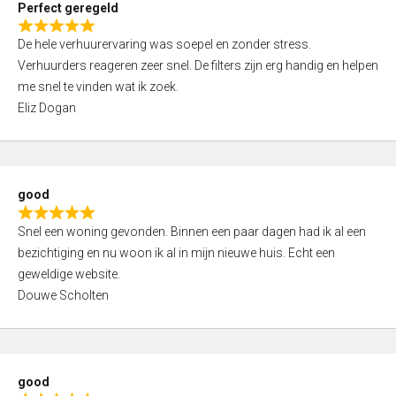
Perfect geregeld
o
R
u
De hele verhuurervaring was soepel en zonder stress.
a
t
Verhuurders reageren zeer snel. De filters zijn erg handig en helpen
t
o
me snel te vinden wat ik zoek.
e
f
Eliz Dogan
d
5
5
,
0
good
o
R
u
Snel een woning gevonden. Binnen een paar dagen had ik al een
a
t
bezichtiging en nu woon ik al in mijn nieuwe huis. Echt een
t
o
geweldige website.
e
f
Douwe Scholten
d
5
5
,
0
good
o