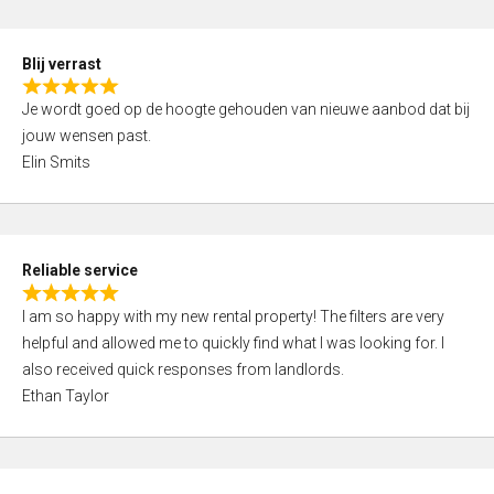
o
d
f
5
5
Blij verrast
,
R
0
Je wordt goed op de hoogte gehouden van nieuwe aanbod dat bij
a
o
jouw wensen past.
t
u
Elin Smits
e
t
d
o
5
f
,
5
Reliable service
0
R
o
I am so happy with my new rental property! The filters are very
a
u
helpful and allowed me to quickly find what I was looking for. I
t
t
also received quick responses from landlords.
e
o
Ethan Taylor
d
f
5
5
,
0