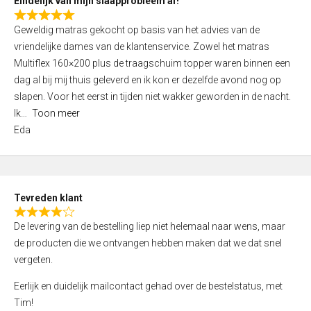
Eindelijk van mijn slaapprobleem af!
R
Geweldig matras gekocht op basis van het advies van de
a
vriendelijke dames van de klantenservice. Zowel het matras
t
Multiflex 160×200 plus de traagschuim topper waren binnen een
e
dag al bij mij thuis geleverd en ik kon er dezelfde avond nog op
d
slapen. Voor het eerst in tijden niet wakker geworden in de nacht.
5
Ik
Toon meer
,
Eda
0
o
u
t
Tevreden klant
o
R
f
De levering van de bestelling liep niet helemaal naar wens, maar
a
5
de producten die we ontvangen hebben maken dat we dat snel
t
vergeten.
e
d
Eerlijk en duidelijk mailcontact gehad over de bestelstatus, met
4
Tim!