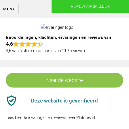
Skip
REVIEW AANMELDEN
MENU
to
content
Beoordelingen, klachten, ervaringen en reviews van
4,6
Rated
4,6 van 5 sterren (op basis van 119 reviews)
4,6
out
of
5
Naar de website
Deze website is geverifieerd
Lees hier de ervaringen en reviews over Philotes.nl