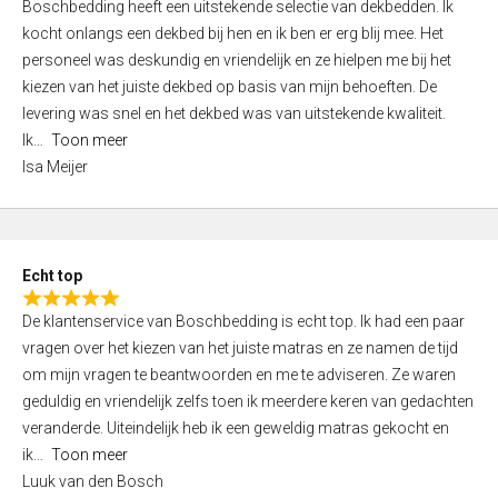
Boschbedding heeft een uitstekende selectie van dekbedden. Ik
a
5
kocht onlangs een dekbed bij hen en ik ben er erg blij mee. Het
t
personeel was deskundig en vriendelijk en ze hielpen me bij het
e
kiezen van het juiste dekbed op basis van mijn behoeften. De
d
levering was snel en het dekbed was van uitstekende kwaliteit.
5
Ik
Toon meer
,
Isa Meijer
0
o
u
t
Echt top
o
R
f
De klantenservice van Boschbedding is echt top. Ik had een paar
a
5
vragen over het kiezen van het juiste matras en ze namen de tijd
t
om mijn vragen te beantwoorden en me te adviseren. Ze waren
e
geduldig en vriendelijk zelfs toen ik meerdere keren van gedachten
d
veranderde. Uiteindelijk heb ik een geweldig matras gekocht en
5
ik
Toon meer
,
Luuk van den Bosch
0