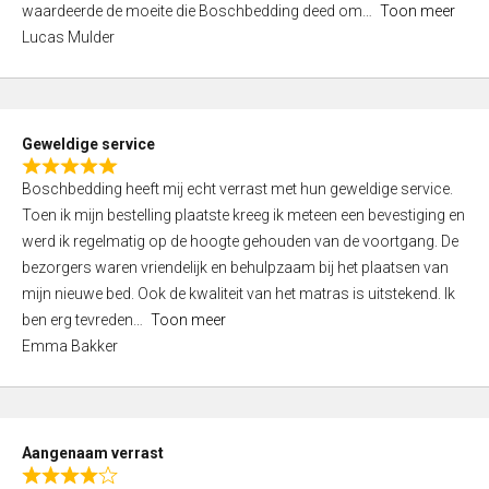
waardeerde de moeite die Boschbedding deed om
Toon meer
,
Lucas Mulder
0
o
u
t
Geweldige service
o
R
f
Boschbedding heeft mij echt verrast met hun geweldige service.
a
5
Toen ik mijn bestelling plaatste kreeg ik meteen een bevestiging en
t
werd ik regelmatig op de hoogte gehouden van de voortgang. De
e
bezorgers waren vriendelijk en behulpzaam bij het plaatsen van
d
mijn nieuwe bed. Ook de kwaliteit van het matras is uitstekend. Ik
5
ben erg tevreden
Toon meer
,
Emma Bakker
0
o
u
t
Aangenaam verrast
o
R