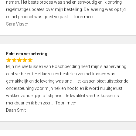
nemen. Het bestelproces was snel en eenvoudig en ik ontving
d
regelmatige updates over mijn bestelling. De levering was op tijd
4
en het product was goed verpakt
Toon meer
,
Sara Visser
0
o
u
t
Echt een verbetering
o
R
f
Mijn nieuwe kussen van Boschbedding heeft mijn slaapervaring
a
5
echt verbeterd. Het kiezen en bestellen van het kussen was
t
gemakkelijk en de levering was snel. Het kussen biedt uitstekende
e
ondersteuning voor mijn nek en hoofd en ik word nu uitgerust
d
wakker zonder pijn of stijfheid. De kwaliteit van het kussen is
5
merkbaar en ik ben zeer
Toon meer
,
Daan Smit
0
o
u