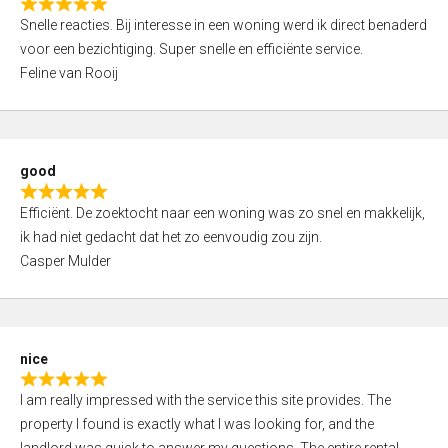
R
u
Snelle reacties. Bij interesse in een woning werd ik direct benaderd
a
t
voor een bezichtiging. Super snelle en efficiënte service.
t
o
Feline van Rooij
e
f
d
5
5
,
good
0
R
o
Efficiënt. De zoektocht naar een woning was zo snel en makkelijk,
a
u
ik had niet gedacht dat het zo eenvoudig zou zijn.
t
t
Casper Mulder
e
o
d
f
5
5
,
nice
0
R
o
I am really impressed with the service this site provides. The
a
u
property I found is exactly what I was looking for, and the
t
t