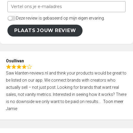
Deze review is gebaseerd op mijn eigen ervaring.
PLAATS JOUW REVIEW
Osullivan
R
Saw klanten-reviews.nl and think your products would be great to
a
be listed on our app. We connect brands with creators who
t
actually sell – not just post. Looking for brands that want real
e
sales, not vanity metrics. Interested in seeing how it works? There
d
is no downside we only want to be paid on results
Toon meer
4
Jamie
,
0
o