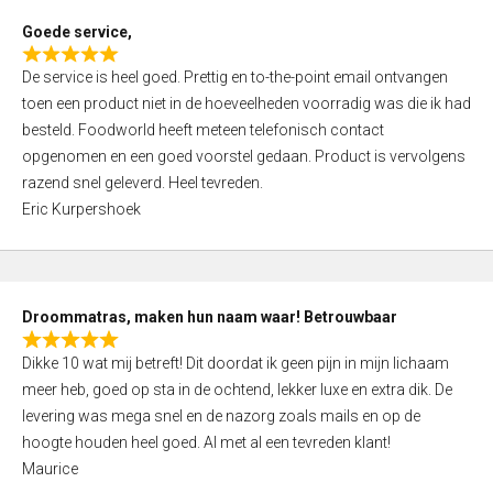
t
Goede service,
o
R
f
De service is heel goed. Prettig en to-the-point email ontvangen
a
5
toen een product niet in de hoeveelheden voorradig was die ik had
t
besteld. Foodworld heeft meteen telefonisch contact
e
opgenomen en een goed voorstel gedaan. Product is vervolgens
d
razend snel geleverd. Heel tevreden.
5
Eric Kurpershoek
,
0
o
u
Droommatras, maken hun naam waar! Betrouwbaar
t
R
o
Dikke 10 wat mij betreft! Dit doordat ik geen pijn in mijn lichaam
a
f
meer heb, goed op sta in de ochtend, lekker luxe en extra dik. De
t
5
levering was mega snel en de nazorg zoals mails en op de
e
hoogte houden heel goed. Al met al een tevreden klant!
d
Maurice
5