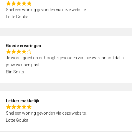
o
R
u
Snel een woning gevonden via deze website.
a
t
Lotte Gouka
t
o
e
f
d
5
5
Goede ervaringen
,
R
0
Je wordt goed op de hoogte gehouden van nieuwe aanbod dat bij
a
o
jouw wensen past.
t
u
Elin Smits
e
t
d
o
4
f
,
5
Lekker makkelijk
0
R
o
Snel een woning gevonden via deze website.
a
u
Lotte Gouka
t
t
e