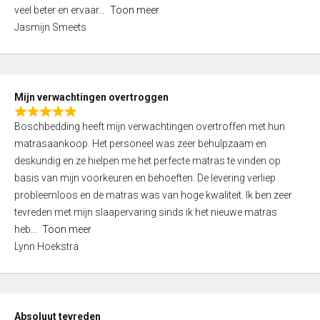
5
o
veel beter en ervaar
Toon meer
,
f
Jasmijn Smeets
0
5
o
u
t
Mijn verwachtingen overtroggen
o
R
f
Boschbedding heeft mijn verwachtingen overtroffen met hun
a
5
matrasaankoop. Het personeel was zeer behulpzaam en
t
deskundig en ze hielpen me het perfecte matras te vinden op
e
basis van mijn voorkeuren en behoeften. De levering verliep
d
probleemloos en de matras was van hoge kwaliteit. Ik ben zeer
5
tevreden met mijn slaapervaring sinds ik het nieuwe matras
,
heb
Toon meer
0
Lynn Hoekstra
o
u
t
o
Absoluut tevreden