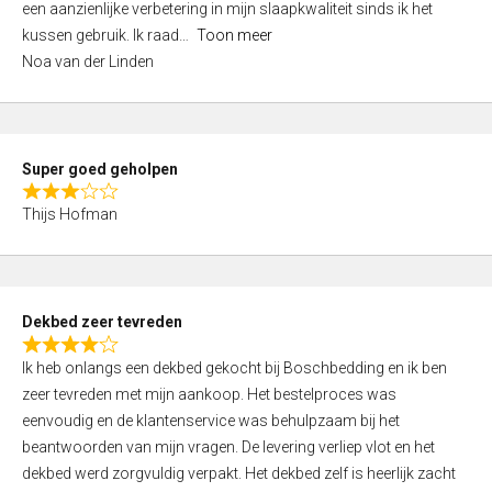
een aanzienlijke verbetering in mijn slaapkwaliteit sinds ik het
4
kussen gebruik. Ik raad
Toon meer
,
Noa van der Linden
0
o
u
t
Super goed geholpen
o
R
f
Thijs Hofman
a
5
t
e
d
Dekbed zeer tevreden
3
R
,
Ik heb onlangs een dekbed gekocht bij Boschbedding en ik ben
a
0
zeer tevreden met mijn aankoop. Het bestelproces was
t
o
eenvoudig en de klantenservice was behulpzaam bij het
e
u
beantwoorden van mijn vragen. De levering verliep vlot en het
d
t
dekbed werd zorgvuldig verpakt. Het dekbed zelf is heerlijk zacht
4