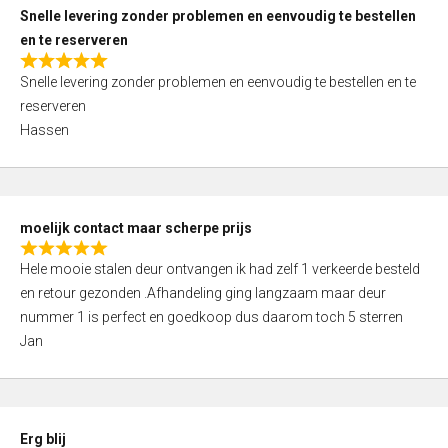
u
Snelle levering zonder problemen en eenvoudig te bestellen
t
en te reserveren
o
R
f
Snelle levering zonder problemen en eenvoudig te bestellen en te
a
5
reserveren
t
Hassen
e
d
5
,
moelijk contact maar scherpe prijs
0
R
o
Hele mooie stalen deur ontvangen ik had zelf 1 verkeerde besteld
a
u
en retour gezonden .Afhandeling ging langzaam maar deur
t
t
nummer 1 is perfect en goedkoop dus daarom toch 5 sterren
e
o
Jan
d
f
5
5
,
0
Erg blij