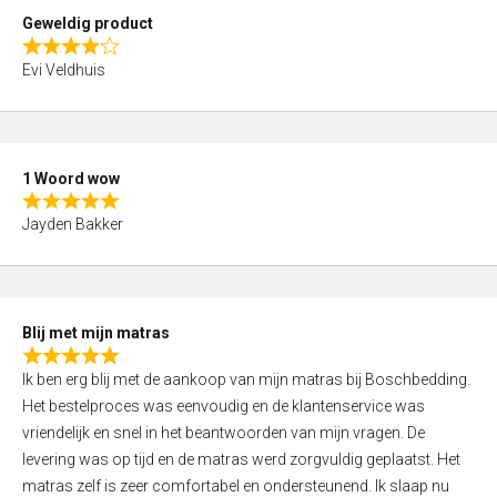
t
Geweldig product
o
R
f
Evi Veldhuis
a
5
t
e
d
1 Woord wow
4
R
,
Jayden Bakker
a
0
t
o
e
u
d
t
Blij met mijn matras
5
o
R
,
f
Ik ben erg blij met de aankoop van mijn matras bij Boschbedding.
a
0
5
Het bestelproces was eenvoudig en de klantenservice was
t
o
vriendelijk en snel in het beantwoorden van mijn vragen. De
e
u
levering was op tijd en de matras werd zorgvuldig geplaatst. Het
d
t
matras zelf is zeer comfortabel en ondersteunend. Ik slaap nu