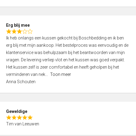
o
u
t
Erg blij mee
o
R
f
Ik heb onlangs een kussen gekocht bij Boschbedding en ik ben
a
5
erg blij met mijn aankoop. Het bestelproces was eenvoudig en de
t
klantenservice was behulpzaam bij het beantwoorden van mijn
e
vragen. De levering verliep vlot en het kussen was goed verpakt.
d
Het kussen zelf is zeer comfortabel en heeft geholpen bij het
3
verminderen van nek
Toon meer
,
Anna Schouten
0
o
u
t
Geweldige
o
R
f
Tim van Leeuwen
a
5
t