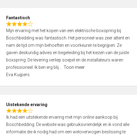
e
d
Fantastisch
5
R
,
Mijn ervaring met het kopen van een elektrische boxspring bij
a
0
Boschbedding was fantastisch. Het personeel was zeer attent en
t
o
nam de tijd om mijn behoeften en voorkeuren te begrijpen. Ze
e
u
gaven deskundig advies en begeleiding bij het kiezen van de juiste
d
t
boxspring. De levering verliep soepel en de installateurs waren
4
o
professioneel. Ik ben erg blij
Toon meer
,
f
Eva Kuijpers
0
5
o
u
t
Uistekende ervaring
o
R
f
Ik had een uitstekende ervaring met mijn online aankoop bij
a
5
Boschbedding. De website was gebruiksvriendelijk en ik vond alle
t
informatie die ik nodig had om een weloverwogen beslissing te
e