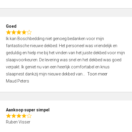
a
5
t
e
d
Goed
4
R
,
Ik kan Boschbedding niet genoeg bedanken voor mijn
a
0
fantastische nieuwe dekbed. Het personeel was vriendelijk en
t
o
geduldig en hielp me bij het vinden van het juiste dekbed voor mijn
e
u
slaapvoorkeuren. De levering was snel en het dekbed was goed
d
t
verpakt. Ik geniet nu van een heerlijk comfortabel en knus
4
o
slaapnest dankzij mijn nieuwe dekbed van
Toon meer
,
f
Maud Peters
0
5
o
u
t
Aankoop super simpel
o
R
f
Ruben Visser
a
5