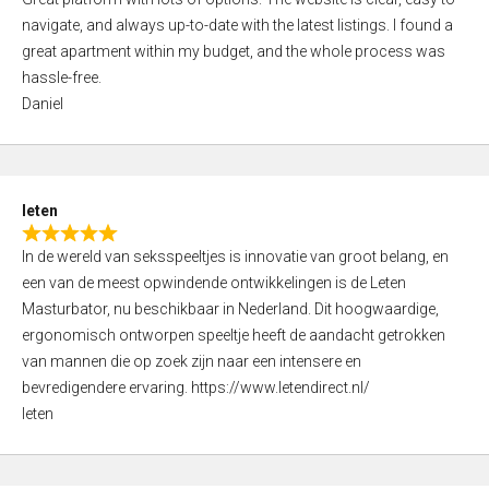
a
o
navigate, and always up-to-date with the latest listings. I found a
t
f
great apartment within my budget, and the whole process was
e
5
hassle-free.
d
Daniel
5
,
0
o
leten
u
R
t
In de wereld van seksspeeltjes is innovatie van groot belang, en
a
o
een van de meest opwindende ontwikkelingen is de Leten
t
f
Masturbator, nu beschikbaar in Nederland. Dit hoogwaardige,
e
5
ergonomisch ontworpen speeltje heeft de aandacht getrokken
d
van mannen die op zoek zijn naar een intensere en
5
bevredigendere ervaring. https://www.letendirect.nl/
,
leten
0
o
u