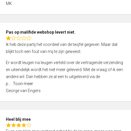
,
MK
0
o
u
t
Pas op malifide webshop levert niet.
o
R
Ik heb deze partij het voordeel van de twijfel gegeven. Maar dat
f
a
blijkt toch een fout van mij te zijn geweest.
5
t
e
Er wordt leugen na leugen verteld over de vertragende verzending
d
en uiteindelijk wordt het niet meer geleverd. Met de vraag of ik een
1
andere wil. Dan hebben ze al een tv uitgeleverd via de
,
p
Toon meer
0
George van Engers
o
u
t
o
Heel blij mee
f
R