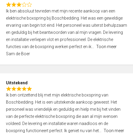
f
R
5
Ik ben absoluut tevreden met mijn recente aankoop van een
a
elektrische boxspring bij Boschbedding. Het was een geweldige
t
ervaring van begin tot eind. Het personeel was uiterst behulpzaam
e
en geduldig bij het beantwoorden van al mijn vragen. De levering
d
en installatie verliepen vlot en professioneel. De elektrische
3
functies van de boxspring werken perfect en ik
Toon meer
,
Sam de Boer
0
o
u
t
Uitstekend
o
R
f
Ik ben ontzettend blij met mijn elektrische boxspring van
a
5
Boschbedding. Het is een uitstekende aankoop geweest. Het
t
personeel was vriendelijk en geduldig en hielp me bij het vinden
e
van de perfecte elektrische boxspring die aan al mijn wensen
d
voldeed. De levering en installatie waren naadloos en de
5
boxspring functioneert perfect. Ik geniet nu van het
Toon meer