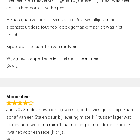
Even een klein misverstand gehad bij de levering, maar was zeer
5
a
snel en heel correct verholpen.
t
e
Helaas gaan we bij het lezen van de Reviews altijd van het
d
slechtste uit deze fout heb ik ook gemaakt maar dit was niet
4
terecht!
,
Bij deze alle lof aan Tim van mr. Noir!!
0
o
Wij zijn echt super tevreden met de
Toon meer
u
Sylvia
t
o
f
5
Mooie deur
R
Juni 2022 in de showroom geweest goed advies gehad bij de aan
a
schaf van een Stalen deur, bij levering miste ik 1 tussen lager wat
t
na gestuurd werd , na ruim 1 jaar nog erg blij met de deur mooie
e
kwaliteit voor een redelijk prijs.
d
Wim