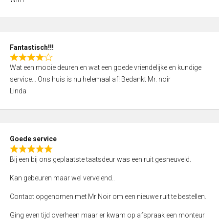
4
,
0
o
Fantastisch!!!
u
R
t
Wat een mooie deuren en wat een goede vriendelijke en kundige
a
o
service… Ons huis is nu helemaal af! Bedankt Mr. noir
t
f
Linda
e
5
d
4
,
Goede service
0
R
o
Bij een bij ons geplaatste taatsdeur was een ruit gesneuveld.
a
u
t
Kan gebeuren maar wel vervelend..
t
e
o
Contact opgenomen met Mr Noir om een nieuwe ruit te bestellen.
d
f
5
Ging even tijd overheen maar er kwam op afspraak een monteur
5