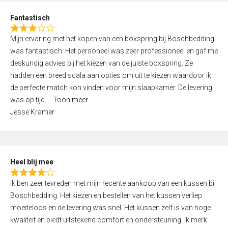
u
d
t
Fantastisch
4
o
R
,
f
Mijn ervaring met het kopen van een boxspring bij Boschbedding
a
0
5
was fantastisch. Het personeel was zeer professioneel en gaf me
t
o
deskundig advies bij het kiezen van de juiste boxspring. Ze
e
u
hadden een breed scala aan opties om uit te kiezen waardoor ik
d
t
de perfecte match kon vinden voor mijn slaapkamer. De levering
3
o
was op tijd
Toon meer
,
f
Jesse Kramer
0
5
o
u
t
Heel blij mee
o
R
f
Ik ben zeer tevreden met mijn recente aankoop van een kussen bij
a
5
Boschbedding. Het kiezen en bestellen van het kussen verliep
t
moeiteloos en de levering was snel. Het kussen zelf is van hoge
e
kwaliteit en biedt uitstekend comfort en ondersteuning. Ik merk
d