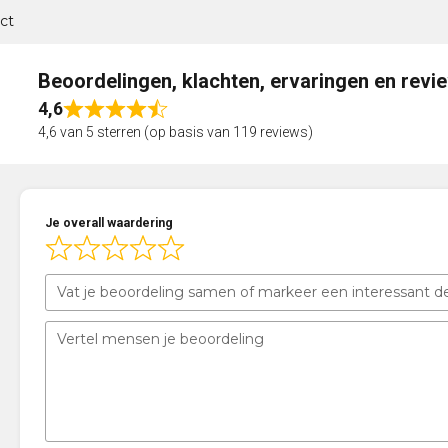
ct
Beoordelingen, klachten, ervaringen en revi
4,6
Rated
4,6 van 5 sterren (op basis van 119 reviews)
4,6
out
of
5
Je overall waardering