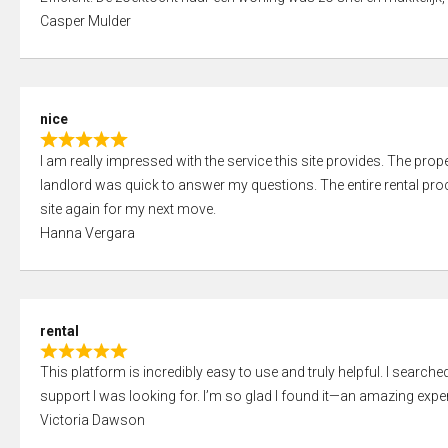
a
o
Casper Mulder
t
u
e
t
d
o
5
f
nice
,
5
R
0
I am really impressed with the service this site provides. The prope
a
o
landlord was quick to answer my questions. The entire rental proce
t
u
site again for my next move.
e
t
Hanna Vergara
d
o
5
f
,
5
0
rental
o
R
u
This platform is incredibly easy to use and truly helpful. I search
a
t
support I was looking for. I’m so glad I found it—an amazing exper
t
o
Victoria Dawson
e
f