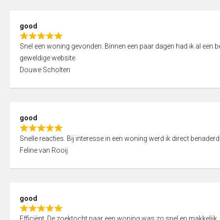
5
5
,
good
0
R
o
Snel een woning gevonden. Binnen een paar dagen had ik al een bez
a
u
geweldige website.
t
t
Douwe Scholten
e
o
d
f
5
5
,
good
0
R
o
Snelle reacties. Bij interesse in een woning werd ik direct benaderd
a
u
Feline van Rooij
t
t
e
o
d
f
5
5
good
,
R
0
Efficiënt. De zoektocht naar een woning was zo snel en makkelijk, 