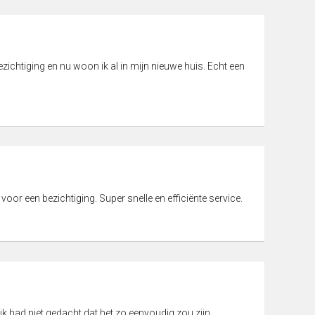
ichtiging en nu woon ik al in mijn nieuwe huis. Echt een
 voor een bezichtiging. Super snelle en efficiënte service.
ik had niet gedacht dat het zo eenvoudig zou zijn.