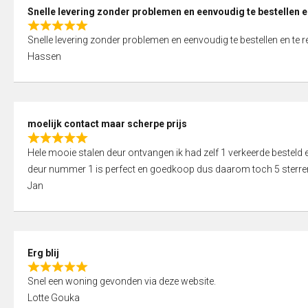
0
Snelle levering zonder problemen en eenvoudig te bestellen e
o
R
u
Snelle levering zonder problemen en eenvoudig te bestellen en te 
a
t
Hassen
t
o
e
f
d
5
5
moelijk contact maar scherpe prijs
,
R
0
Hele mooie stalen deur ontvangen ik had zelf 1 verkeerde bestel
a
o
deur nummer 1 is perfect en goedkoop dus daarom toch 5 sterre
t
u
Jan
e
t
d
o
5
f
,
5
Erg blij
0
R
o
Snel een woning gevonden via deze website.
a
u
Lotte Gouka
t