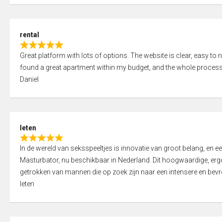
d
5
5
,
rental
0
R
o
Great platform with lots of options. The website is clear, easy to na
a
u
found a great apartment within my budget, and the whole process
t
t
Daniel
e
o
d
f
5
5
,
leten
0
R
o
In de wereld van seksspeeltjes is innovatie van groot belang, en 
a
u
Masturbator, nu beschikbaar in Nederland. Dit hoogwaardige, er
t
t
getrokken van mannen die op zoek zijn naar een intensere en bevre
e
o
leten
d
f
5
5
,