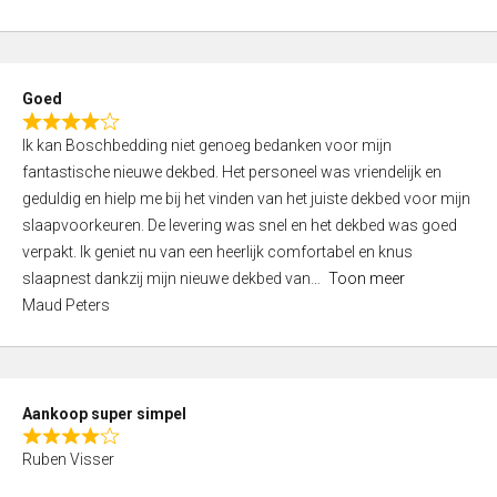
a
5
t
e
d
Goed
4
R
,
Ik kan Boschbedding niet genoeg bedanken voor mijn
a
0
fantastische nieuwe dekbed. Het personeel was vriendelijk en
t
o
geduldig en hielp me bij het vinden van het juiste dekbed voor mijn
e
u
slaapvoorkeuren. De levering was snel en het dekbed was goed
d
t
verpakt. Ik geniet nu van een heerlijk comfortabel en knus
4
o
slaapnest dankzij mijn nieuwe dekbed van
Toon meer
,
f
Maud Peters
0
5
o
u
t
Aankoop super simpel
o
R
f
Ruben Visser
a
5