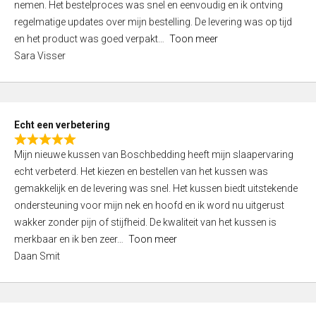
nemen. Het bestelproces was snel en eenvoudig en ik ontving
d
regelmatige updates over mijn bestelling. De levering was op tijd
4
en het product was goed verpakt
Toon meer
,
Sara Visser
0
o
u
t
Echt een verbetering
o
R
f
Mijn nieuwe kussen van Boschbedding heeft mijn slaapervaring
a
5
echt verbeterd. Het kiezen en bestellen van het kussen was
t
gemakkelijk en de levering was snel. Het kussen biedt uitstekende
e
ondersteuning voor mijn nek en hoofd en ik word nu uitgerust
d
wakker zonder pijn of stijfheid. De kwaliteit van het kussen is
5
merkbaar en ik ben zeer
Toon meer
,
Daan Smit
0
o
u