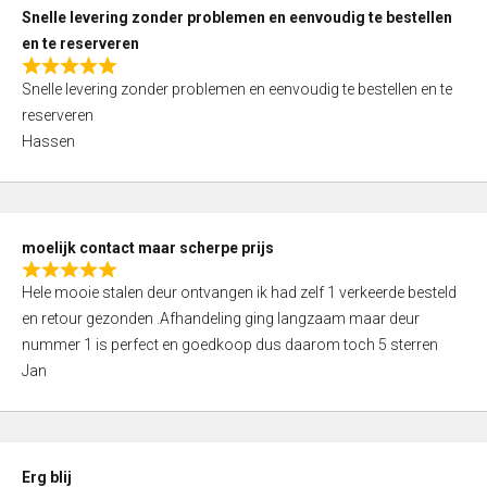
u
Snelle levering zonder problemen en eenvoudig te bestellen
t
en te reserveren
o
R
f
Snelle levering zonder problemen en eenvoudig te bestellen en te
a
5
reserveren
t
Hassen
e
d
5
,
moelijk contact maar scherpe prijs
0
R
o
Hele mooie stalen deur ontvangen ik had zelf 1 verkeerde besteld
a
u
en retour gezonden .Afhandeling ging langzaam maar deur
t
t
nummer 1 is perfect en goedkoop dus daarom toch 5 sterren
e
o
Jan
d
f
5
5
,
0
Erg blij