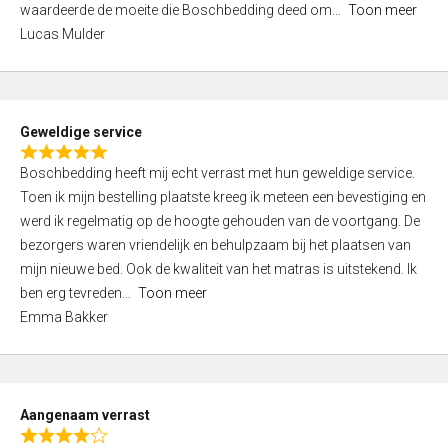
waardeerde de moeite die Boschbedding deed om
Toon meer
,
Lucas Mulder
0
o
u
t
Geweldige service
o
R
f
Boschbedding heeft mij echt verrast met hun geweldige service.
a
5
Toen ik mijn bestelling plaatste kreeg ik meteen een bevestiging en
t
werd ik regelmatig op de hoogte gehouden van de voortgang. De
e
bezorgers waren vriendelijk en behulpzaam bij het plaatsen van
d
mijn nieuwe bed. Ook de kwaliteit van het matras is uitstekend. Ik
5
ben erg tevreden
Toon meer
,
Emma Bakker
0
o
u
t
Aangenaam verrast
o
R