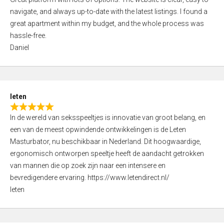
a
o
navigate, and always up-to-date with the latest listings. I found a
t
f
great apartment within my budget, and the whole process was
e
5
hassle-free.
d
Daniel
5
,
0
o
leten
u
R
t
In de wereld van seksspeeltjes is innovatie van groot belang, en
a
o
een van de meest opwindende ontwikkelingen is de Leten
t
f
Masturbator, nu beschikbaar in Nederland. Dit hoogwaardige,
e
5
ergonomisch ontworpen speeltje heeft de aandacht getrokken
d
van mannen die op zoek zijn naar een intensere en
5
bevredigendere ervaring. https://www.letendirect.nl/
,
leten
0
o
u