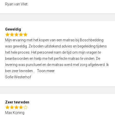
,
Ryan van Vliet
0
o
u
t
Geweldig
o
R
f
Mijn ervaring met het kopen van een matras bij Boschbedding
a
5
was geweldig. Ze boden uitstekend advies en begeleiding tijdens
t
het hele proces. Het personeel nam de tijd om mijn vragen te
e
beantwoorden en hielp me het perfecte matras te vinden. De
d
levering was punctueel en de matras werd met zorg afgeleverd. Ik
5
ben zeer tevreden
Toon meer
,
Sofie Westerhof
0
o
u
t
Zeer tevreden
o
R
f
Max Koning