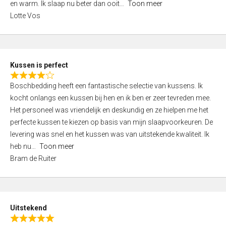
o
en warm. Ik slaap nu beter dan ooit
Toon meer
,
f
Lotte Vos
0
5
o
u
t
Kussen is perfect
o
R
f
Boschbedding heeft een fantastische selectie van kussens. Ik
a
5
kocht onlangs een kussen bij hen en ik ben er zeer tevreden mee.
t
Het personeel was vriendelijk en deskundig en ze hielpen me het
e
perfecte kussen te kiezen op basis van mijn slaapvoorkeuren. De
d
levering was snel en het kussen was van uitstekende kwaliteit. Ik
4
heb nu
Toon meer
,
Bram de Ruiter
0
o
u
t
Uitstekend
o
R
f