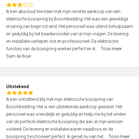
f
R
5
Ik ben absoluut tevreden met mijn recente aankoop van een
a
elektrische boxspring bij Boschbedding. Het was een geweldige
t
ervaring van begin tot eind. Het personeel was uiterst behulpzaam
e
en geduldig bij het beantwoorden van al mijn vragen. De levering
d
en installatie verliepen vlot en professioneel. De elektrische
3
functies van de boxspring werken perfect en ik
Toon meer
,
Sam de Boer
0
o
u
t
Uitstekend
o
R
f
Ik ben ontzettend blij met mijn elektrische boxspring van
a
5
Boschbedding. Het is een uitstekende aankoop geweest. Het
t
personeel was vriendelijk en geduldig en hielp me bij het vinden
e
van de perfecte elektrische boxspring die aan al mijn wensen
d
voldeed. De levering en installatie waren naadloos en de
5
boxspring functioneert perfect. Ik geniet nu van het
Toon meer