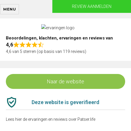
Skip
REVIEW AANMELDEN
MENU
to
content
Beoordelingen, klachten, ervaringen en reviews van
4,6
Rated
4,6 van 5 sterren (op basis van 119 reviews)
4,6
out
of
5
Naar de website
Deze website is geverifieerd
Lees hier de ervaringen en reviews over Patser.life