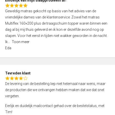
Eindelijk van mijn slaapprobleem af!
R
Geweldig matras gekocht op basis van het advies van de
a
vriendelijke dames van de klantenservice. Zowel het matras
t
Multiflex 160×200 plus de traagschuim topper waren binnen een
e
dag al bij mij thuis geleverd en ik kon er dezelfde avond nog op
d
slapen. Voor het eerst in tijden niet wakker geworden in de nacht.
5
Ik
Toon meer
,
Eda
0
o
u
t
Tevreden klant
o
R
f
De levering van de bestelling liep niet helemaal naar wens, maar
a
5
de producten die we ontvangen hebben maken dat we dat snel
t
vergeten.
e
d
Eerlijk en duidelijk mailcontact gehad over de bestelstatus, met
4
Tim!