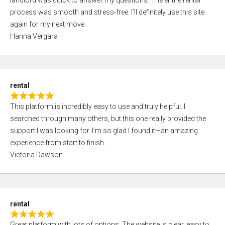
landlord was quick to answer my questions. The entire rental
e
o
process was smooth and stress-free. I’ll definitely use this site
d
f
again for my next move.
5
5
Hanna Vergara
,
0
o
u
rental
t
R
o
This platform is incredibly easy to use and truly helpful. I
a
f
searched through many others, but this one really provided the
t
5
support I was looking for. I’m so glad I found it—an amazing
e
experience from start to finish.
d
Victoria Dawson
5
,
0
o
rental
u
R
t
Great platform with lots of options. The website is clear, easy to