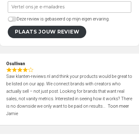
Deze review is gebaseerd op mijn eigen ervaring.
PLAATS JOUW REVIEW
Osullivan
R
Saw klanten-reviews.nl and think your products would be great to
a
be listed on our app. We connect brands with creators who
t
actually sell – not just post. Looking for brands that want real
e
sales, not vanity metrics. Interested in seeing how it works? There
d
is no downside we only want to be paid on results
Toon meer
4
Jamie
,
0
o