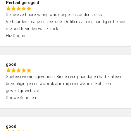
Perfect geregeld
o
R
u
De hele verhuurervaring was soepel en zonder stress.
a
t
Verhuurders reageren zeer snel. De filters zijn erg handig en helpen
t
o
me snel te vinden wat ik zoek.
e
f
Eliz Dogan
d
5
5
,
0
good
o
R
u
Snel een woning gevonden. Binnen een paar dagen had ik al een
a
t
bezichtiging en nu woon ik al in mijn nieuwe huis. Echt een
t
o
geweldige website.
e
f
Douwe Scholten
d
5
5
,
0
good
o