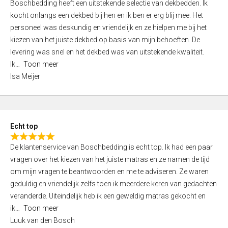
Boschbedding heeft een uitstekende selectie van dekbedden. Ik
a
5
kocht onlangs een dekbed bij hen en ik ben er erg blij mee. Het
t
personeel was deskundig en vriendelijk en ze hielpen me bij het
e
kiezen van het juiste dekbed op basis van mijn behoeften. De
d
levering was snel en het dekbed was van uitstekende kwaliteit.
5
Ik
Toon meer
,
Isa Meijer
0
o
u
t
Echt top
o
R
f
De klantenservice van Boschbedding is echt top. Ik had een paar
a
5
vragen over het kiezen van het juiste matras en ze namen de tijd
t
om mijn vragen te beantwoorden en me te adviseren. Ze waren
e
geduldig en vriendelijk zelfs toen ik meerdere keren van gedachten
d
veranderde. Uiteindelijk heb ik een geweldig matras gekocht en
5
ik
Toon meer
,
Luuk van den Bosch
0