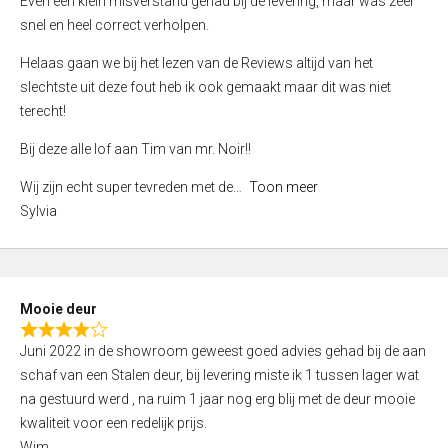
Even een klein misverstand gehad bij de levering, maar was zeer
5
a
snel en heel correct verholpen.
t
e
Helaas gaan we bij het lezen van de Reviews altijd van het
d
slechtste uit deze fout heb ik ook gemaakt maar dit was niet
4
terecht!
,
Bij deze alle lof aan Tim van mr. Noir!!
0
o
Wij zijn echt super tevreden met de
Toon meer
u
Sylvia
t
o
f
5
Mooie deur
R
Juni 2022 in de showroom geweest goed advies gehad bij de aan
a
schaf van een Stalen deur, bij levering miste ik 1 tussen lager wat
t
na gestuurd werd , na ruim 1 jaar nog erg blij met de deur mooie
e
kwaliteit voor een redelijk prijs.
d
Wim