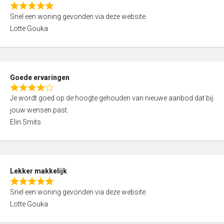
o
R
u
Snel een woning gevonden via deze website.
a
t
Lotte Gouka
t
o
e
f
d
5
5
Goede ervaringen
,
R
0
Je wordt goed op de hoogte gehouden van nieuwe aanbod dat bij
a
o
jouw wensen past.
t
u
Elin Smits
e
t
d
o
4
f
,
5
Lekker makkelijk
0
R
o
Snel een woning gevonden via deze website.
a
u
Lotte Gouka
t
t
e