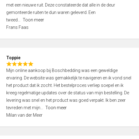
,
met een nieuwe ruit. Deze constateerde dat alle in de deur
0
gemonteerde ruiten te dun waren geleverd. Een
o
tweed
Toon meer
u
Frans Faas
t
o
f
5
Toppie
R
Mijn online aankoop bij Boschbedding was een geweldige
a
ervaring. De website was gemakkelijk te navigeren en ik vond snel
t
het product dat ik zocht. Het bestelproces verliep soepel en ik
e
kreeg regelmatige updates over de status van mijn bestelling. De
d
levering was snel en het product was goed verpakt. Ik ben zeer
5
tevreden met mijn
Toon meer
,
Milan van der Meer
0
o
u