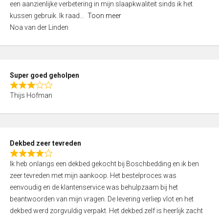
een aanzienlijke verbetering in mijn slaapkwaliteit sinds ik het
4
kussen gebruik. Ik raad
Toon meer
,
Noa van der Linden
0
o
u
t
Super goed geholpen
o
R
f
Thijs Hofman
a
5
t
e
d
Dekbed zeer tevreden
3
R
,
Ik heb onlangs een dekbed gekocht bij Boschbedding en ik ben
a
0
zeer tevreden met mijn aankoop. Het bestelproces was
t
o
eenvoudig en de klantenservice was behulpzaam bij het
e
u
beantwoorden van mijn vragen. De levering verliep vlot en het
d
t
dekbed werd zorgvuldig verpakt. Het dekbed zelf is heerlijk zacht
4