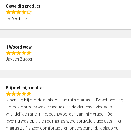
t
Geweldig product
o
R
f
Evi Veldhuis
a
5
t
e
d
1 Woord wow
4
R
,
Jayden Bakker
a
0
t
o
e
u
d
t
Blij met mijn matras
5
o
R
,
f
Ik ben erg blij met de aankoop van mijn matras bij Boschbedding.
a
0
5
Het bestelproces was eenvoudig en de klantenservice was
t
o
vriendelijk en snel in het beantwoorden van mijn vragen. De
e
u
levering was op tijd en de matras werd zorgvuldig geplaatst. Het
d
t
matras zelf is zeer comfortabel en ondersteunend. Ik slaap nu