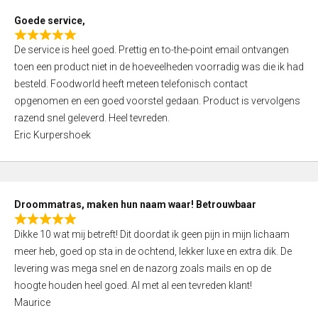
t
Goede service,
o
R
f
De service is heel goed. Prettig en to-the-point email ontvangen
a
5
toen een product niet in de hoeveelheden voorradig was die ik had
t
besteld. Foodworld heeft meteen telefonisch contact
e
opgenomen en een goed voorstel gedaan. Product is vervolgens
d
razend snel geleverd. Heel tevreden.
5
Eric Kurpershoek
,
0
o
u
Droommatras, maken hun naam waar! Betrouwbaar
t
R
o
Dikke 10 wat mij betreft! Dit doordat ik geen pijn in mijn lichaam
a
f
meer heb, goed op sta in de ochtend, lekker luxe en extra dik. De
t
5
levering was mega snel en de nazorg zoals mails en op de
e
hoogte houden heel goed. Al met al een tevreden klant!
d
Maurice
5