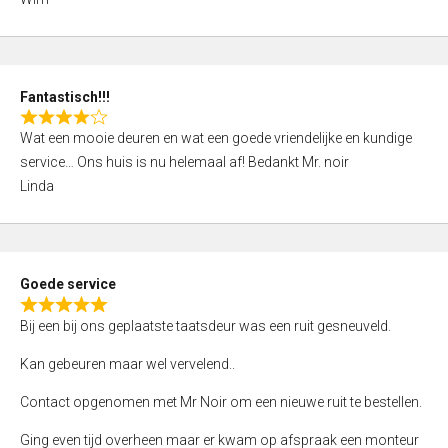
4
,
0
o
Fantastisch!!!
u
R
t
Wat een mooie deuren en wat een goede vriendelijke en kundige
a
o
service… Ons huis is nu helemaal af! Bedankt Mr. noir
t
f
Linda
e
5
d
4
,
Goede service
0
R
o
Bij een bij ons geplaatste taatsdeur was een ruit gesneuveld.
a
u
t
Kan gebeuren maar wel vervelend..
t
e
o
Contact opgenomen met Mr Noir om een nieuwe ruit te bestellen.
d
f
5
Ging even tijd overheen maar er kwam op afspraak een monteur
5