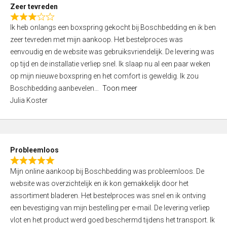
t
Zeer tevreden
o
R
f
Ik heb onlangs een boxspring gekocht bij Boschbedding en ik ben
a
5
zeer tevreden met mijn aankoop. Het bestelproces was
t
eenvoudig en de website was gebruiksvriendelijk. De levering was
e
op tijd en de installatie verliep snel. Ik slaap nu al een paar weken
d
op mijn nieuwe boxspring en het comfort is geweldig. Ik zou
3
Boschbedding aanbevelen
Toon meer
,
Julia Koster
0
o
u
t
Probleemloos
o
R
f
Mijn online aankoop bij Boschbedding was probleemloos. De
a
5
website was overzichtelijk en ik kon gemakkelijk door het
t
assortiment bladeren. Het bestelproces was snel en ik ontving
e
een bevestiging van mijn bestelling per e-mail. De levering verliep
d
vlot en het product werd goed beschermd tijdens het transport. Ik
5