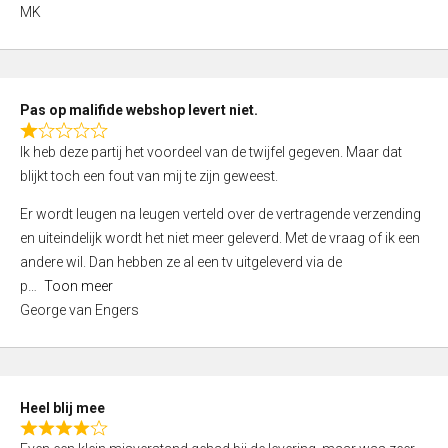
,
MK
0
o
u
t
Pas op malifide webshop levert niet.
o
R
Ik heb deze partij het voordeel van de twijfel gegeven. Maar dat
f
a
blijkt toch een fout van mij te zijn geweest.
5
t
e
Er wordt leugen na leugen verteld over de vertragende verzending
d
en uiteindelijk wordt het niet meer geleverd. Met de vraag of ik een
1
andere wil. Dan hebben ze al een tv uitgeleverd via de
,
p
Toon meer
0
George van Engers
o
u
t
o
Heel blij mee
f
R