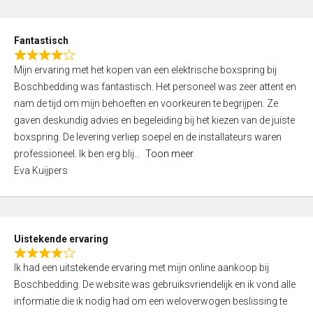
e
d
Fantastisch
5
R
,
Mijn ervaring met het kopen van een elektrische boxspring bij
a
0
Boschbedding was fantastisch. Het personeel was zeer attent en
t
o
nam de tijd om mijn behoeften en voorkeuren te begrijpen. Ze
e
u
gaven deskundig advies en begeleiding bij het kiezen van de juiste
d
t
boxspring. De levering verliep soepel en de installateurs waren
4
o
professioneel. Ik ben erg blij
Toon meer
,
f
Eva Kuijpers
0
5
o
u
t
Uistekende ervaring
o
R
f
Ik had een uitstekende ervaring met mijn online aankoop bij
a
5
Boschbedding. De website was gebruiksvriendelijk en ik vond alle
t
informatie die ik nodig had om een weloverwogen beslissing te
e