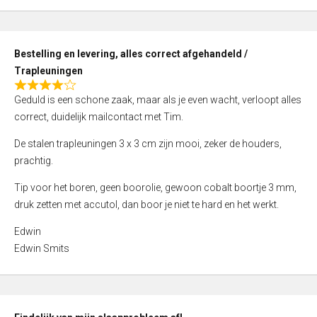
,
0
o
Bestelling en levering, alles correct afgehandeld /
u
Trapleuningen
t
R
o
Geduld is een schone zaak, maar als je even wacht, verloopt alles
a
f
correct, duidelijk mailcontact met Tim.
t
5
e
De stalen trapleuningen 3 x 3 cm zijn mooi, zeker de houders,
d
prachtig.
4
Tip voor het boren, geen boorolie, gewoon cobalt boortje 3 mm,
,
druk zetten met accutol, dan boor je niet te hard en het werkt.
0
o
Edwin
u
Edwin Smits
t
o
f
5