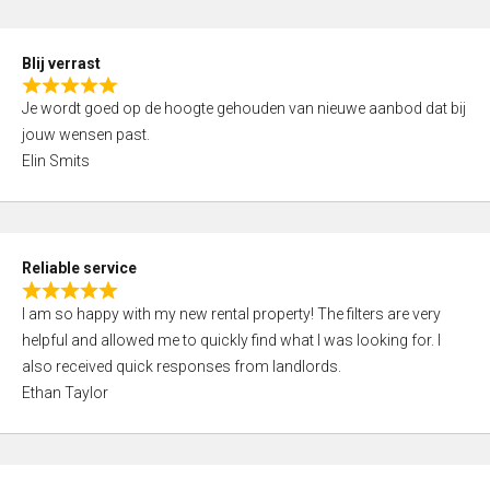
o
d
f
5
5
Blij verrast
,
R
0
Je wordt goed op de hoogte gehouden van nieuwe aanbod dat bij
a
o
jouw wensen past.
t
u
Elin Smits
e
t
d
o
5
f
,
5
Reliable service
0
R
o
I am so happy with my new rental property! The filters are very
a
u
helpful and allowed me to quickly find what I was looking for. I
t
t
also received quick responses from landlords.
e
o
Ethan Taylor
d
f
5
5
,
0