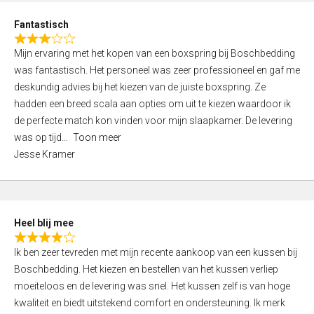
u
d
t
Fantastisch
4
o
R
,
f
Mijn ervaring met het kopen van een boxspring bij Boschbedding
a
0
5
was fantastisch. Het personeel was zeer professioneel en gaf me
t
o
deskundig advies bij het kiezen van de juiste boxspring. Ze
e
u
hadden een breed scala aan opties om uit te kiezen waardoor ik
d
t
de perfecte match kon vinden voor mijn slaapkamer. De levering
3
o
was op tijd
Toon meer
,
f
Jesse Kramer
0
5
o
u
t
Heel blij mee
o
R
f
Ik ben zeer tevreden met mijn recente aankoop van een kussen bij
a
5
Boschbedding. Het kiezen en bestellen van het kussen verliep
t
moeiteloos en de levering was snel. Het kussen zelf is van hoge
e
kwaliteit en biedt uitstekend comfort en ondersteuning. Ik merk
d