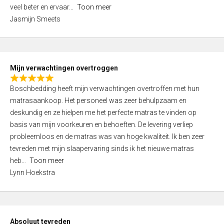
5
o
veel beter en ervaar
Toon meer
,
f
Jasmijn Smeets
0
5
o
u
t
Mijn verwachtingen overtroggen
o
R
f
Boschbedding heeft mijn verwachtingen overtroffen met hun
a
5
matrasaankoop. Het personeel was zeer behulpzaam en
t
deskundig en ze hielpen me het perfecte matras te vinden op
e
basis van mijn voorkeuren en behoeften. De levering verliep
d
probleemloos en de matras was van hoge kwaliteit. Ik ben zeer
5
tevreden met mijn slaapervaring sinds ik het nieuwe matras
,
heb
Toon meer
0
Lynn Hoekstra
o
u
t
o
Absoluut tevreden