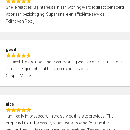
R
u
Snelle reacties. Bij interesse in een woning werd ik direct benaderd
a
t
voor een bezichtiging. Super snelle en efficiënte service.
t
o
Feline van Rooij
e
f
d
5
5
,
good
0
R
o
Efficiënt. De zoektocht naar een woning was zo snel en makkelijk,
a
u
ik had niet gedacht dat het zo eenvoudig zou zijn.
t
t
Casper Mulder
e
o
d
f
5
5
,
nice
0
R
o
I am really impressed with the service this site provides. The
a
u
property I found is exactly what I was looking for, and the
t
t