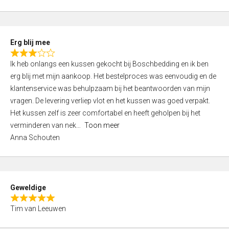
o
u
t
Erg blij mee
o
R
f
Ik heb onlangs een kussen gekocht bij Boschbedding en ik ben
a
5
erg blij met mijn aankoop. Het bestelproces was eenvoudig en de
t
klantenservice was behulpzaam bij het beantwoorden van mijn
e
vragen. De levering verliep vlot en het kussen was goed verpakt.
d
Het kussen zelf is zeer comfortabel en heeft geholpen bij het
3
verminderen van nek
Toon meer
,
Anna Schouten
0
o
u
t
Geweldige
o
R
f
Tim van Leeuwen
a
5
t