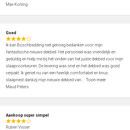
R
f
Max Koning
a
5
t
e
d
Goed
4
R
,
Ik kan Boschbedding niet genoeg bedanken voor mijn
a
0
fantastische nieuwe dekbed. Het personeel was vriendelijk en
t
o
geduldig en hielp me bij het vinden van het juiste dekbed voor mijn
e
u
slaapvoorkeuren. De levering was snel en het dekbed was goed
d
t
verpakt. Ik geniet nu van een heerlijk comfortabel en knus
4
o
slaapnest dankzij mijn nieuwe dekbed van
Toon meer
,
f
Maud Peters
0
5
o
u
t
Aankoop super simpel
o
R
f
Ruben Visser