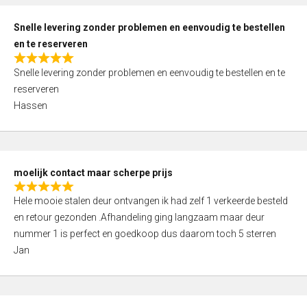
o
u
Snelle levering zonder problemen en eenvoudig te bestellen
t
en te reserveren
o
R
f
Snelle levering zonder problemen en eenvoudig te bestellen en te
a
5
reserveren
t
Hassen
e
d
5
,
moelijk contact maar scherpe prijs
0
R
o
Hele mooie stalen deur ontvangen ik had zelf 1 verkeerde besteld
a
u
en retour gezonden .Afhandeling ging langzaam maar deur
t
t
nummer 1 is perfect en goedkoop dus daarom toch 5 sterren
e
o
Jan
d
f
5
5
,