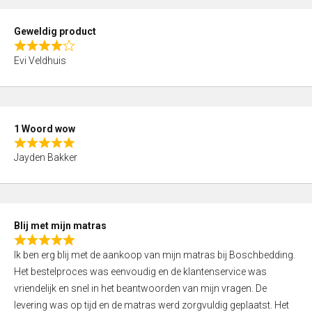
u
t
Geweldig product
o
R
f
Evi Veldhuis
a
5
t
e
d
1 Woord wow
4
R
,
Jayden Bakker
a
0
t
o
e
u
d
t
Blij met mijn matras
5
o
R
,
f
Ik ben erg blij met de aankoop van mijn matras bij Boschbedding.
a
0
5
Het bestelproces was eenvoudig en de klantenservice was
t
o
vriendelijk en snel in het beantwoorden van mijn vragen. De
e
u
levering was op tijd en de matras werd zorgvuldig geplaatst. Het