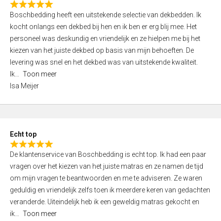
R
f
Boschbedding heeft een uitstekende selectie van dekbedden. Ik
a
5
kocht onlangs een dekbed bij hen en ik ben er erg blij mee. Het
t
personeel was deskundig en vriendelijk en ze hielpen me bij het
e
kiezen van het juiste dekbed op basis van mijn behoeften. De
d
levering was snel en het dekbed was van uitstekende kwaliteit.
5
Ik
Toon meer
,
Isa Meijer
0
o
u
t
Echt top
o
R
f
De klantenservice van Boschbedding is echt top. Ik had een paar
a
5
vragen over het kiezen van het juiste matras en ze namen de tijd
t
om mijn vragen te beantwoorden en me te adviseren. Ze waren
e
geduldig en vriendelijk zelfs toen ik meerdere keren van gedachten
d
veranderde. Uiteindelijk heb ik een geweldig matras gekocht en
5
ik
Toon meer
,