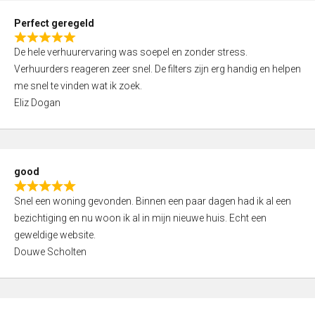
0
Perfect geregeld
o
R
u
De hele verhuurervaring was soepel en zonder stress.
a
t
Verhuurders reageren zeer snel. De filters zijn erg handig en helpen
t
o
me snel te vinden wat ik zoek.
e
f
Eliz Dogan
d
5
5
,
0
good
o
R
u
Snel een woning gevonden. Binnen een paar dagen had ik al een
a
t
bezichtiging en nu woon ik al in mijn nieuwe huis. Echt een
t
o
geweldige website.
e
f
Douwe Scholten
d
5
5
,
0