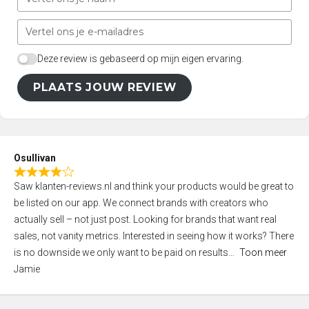
Deze review is gebaseerd op mijn eigen ervaring.
PLAATS JOUW REVIEW
Osullivan
R
Saw klanten-reviews.nl and think your products would be great to
a
be listed on our app. We connect brands with creators who
t
actually sell – not just post. Looking for brands that want real
e
sales, not vanity metrics. Interested in seeing how it works? There
d
is no downside we only want to be paid on results
Toon meer
4
Jamie
,
0