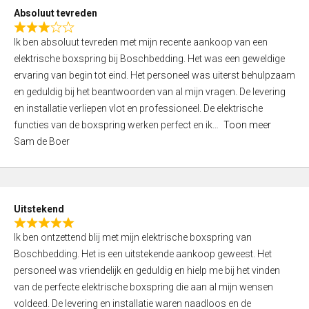
o
Absoluut tevreden
f
R
5
Ik ben absoluut tevreden met mijn recente aankoop van een
a
elektrische boxspring bij Boschbedding. Het was een geweldige
t
ervaring van begin tot eind. Het personeel was uiterst behulpzaam
e
en geduldig bij het beantwoorden van al mijn vragen. De levering
d
en installatie verliepen vlot en professioneel. De elektrische
3
functies van de boxspring werken perfect en ik
Toon meer
,
Sam de Boer
0
o
u
t
Uitstekend
o
R
f
Ik ben ontzettend blij met mijn elektrische boxspring van
a
5
Boschbedding. Het is een uitstekende aankoop geweest. Het
t
personeel was vriendelijk en geduldig en hielp me bij het vinden
e
van de perfecte elektrische boxspring die aan al mijn wensen
d
voldeed. De levering en installatie waren naadloos en de