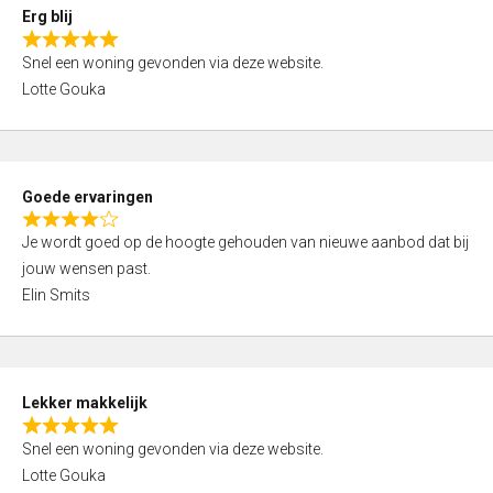
0
Erg blij
o
R
u
Snel een woning gevonden via deze website.
a
t
Lotte Gouka
t
o
e
f
d
5
5
Goede ervaringen
,
R
0
Je wordt goed op de hoogte gehouden van nieuwe aanbod dat bij
a
o
jouw wensen past.
t
u
Elin Smits
e
t
d
o
4
f
,
5
Lekker makkelijk
0
R
o
Snel een woning gevonden via deze website.
a
u
Lotte Gouka
t