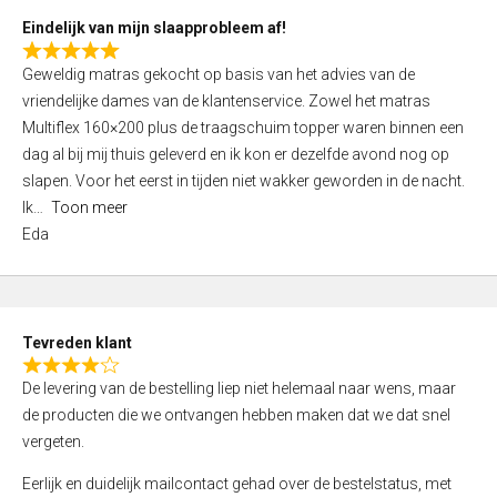
5
Eindelijk van mijn slaapprobleem af!
R
Geweldig matras gekocht op basis van het advies van de
a
vriendelijke dames van de klantenservice. Zowel het matras
t
Multiflex 160×200 plus de traagschuim topper waren binnen een
e
dag al bij mij thuis geleverd en ik kon er dezelfde avond nog op
d
slapen. Voor het eerst in tijden niet wakker geworden in de nacht.
5
Ik
Toon meer
,
Eda
0
o
u
t
Tevreden klant
o
R
f
De levering van de bestelling liep niet helemaal naar wens, maar
a
5
de producten die we ontvangen hebben maken dat we dat snel
t
vergeten.
e
d
Eerlijk en duidelijk mailcontact gehad over de bestelstatus, met