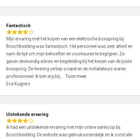
5
t
e
d
Fantastisch
5
R
,
Mijn ervaring met het kopen van een elektrische boxspring bij
a
0
Boschbedding was fantastisch. Het personeel was zeer attent en
t
o
nam de tijd om mijn behoeften en voorkeuren te begrijpen. Ze
e
u
gaven deskundig advies en begeleiding bij het kiezen van de juiste
d
t
boxspring. De levering verliep soepel en de installateurs waren
4
o
professioneel. Ik ben erg blij
Toon meer
,
f
Eva Kuijpers
0
5
o
u
t
Uistekende ervaring
o
R
f
Ik had een uitstekende ervaring met mijn online aankoop bij
a
5
Boschbedding. De website was gebruiksvriendelijk en ik vond alle
t