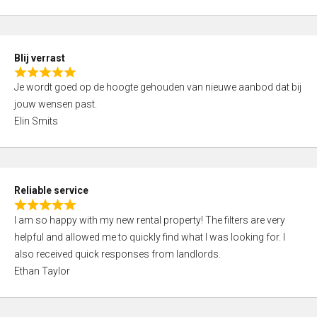
t
e
o
d
f
5
5
Blij verrast
,
R
0
Je wordt goed op de hoogte gehouden van nieuwe aanbod dat bij
a
o
jouw wensen past.
t
u
Elin Smits
e
t
d
o
5
f
,
5
Reliable service
0
R
o
I am so happy with my new rental property! The filters are very
a
u
helpful and allowed me to quickly find what I was looking for. I
t
t
also received quick responses from landlords.
e
o
Ethan Taylor
d
f
5
5
,