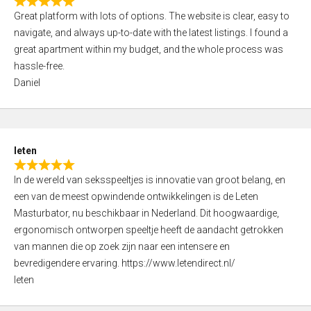
R
t
Great platform with lots of options. The website is clear, easy to
a
o
navigate, and always up-to-date with the latest listings. I found a
t
f
great apartment within my budget, and the whole process was
e
5
hassle-free.
d
Daniel
5
,
0
o
leten
u
R
t
In de wereld van seksspeeltjes is innovatie van groot belang, en
a
o
een van de meest opwindende ontwikkelingen is de Leten
t
f
Masturbator, nu beschikbaar in Nederland. Dit hoogwaardige,
e
5
ergonomisch ontworpen speeltje heeft de aandacht getrokken
d
van mannen die op zoek zijn naar een intensere en
5
bevredigendere ervaring. https://www.letendirect.nl/
,
leten
0
o