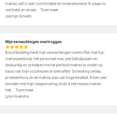
d
t
matras zelf is zeer comfortabel en ondersteunend. Ik slaap nu
5
o
veel beter en ervaar
Toon meer
,
f
Jasmijn Smeets
0
5
o
u
t
Mijn verwachtingen overtroggen
o
R
f
Boschbedding heeft mijn verwachtingen overtroffen met hun
a
5
matrasaankoop. Het personeel was zeer behulpzaam en
t
deskundig en ze hielpen me het perfecte matras te vinden op
e
basis van mijn voorkeuren en behoeften. De levering verliep
d
probleemloos en de matras was van hoge kwaliteit. Ik ben zeer
5
tevreden met mijn slaapervaring sinds ik het nieuwe matras
,
heb
Toon meer
0
Lynn Hoekstra
o
u
t