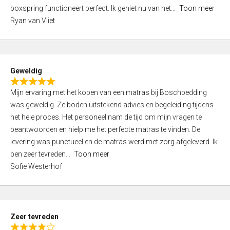
5
boxspring functioneert perfect. Ik geniet nu van het
Toon meer
,
Ryan van Vliet
0
o
u
t
Geweldig
o
R
f
Mijn ervaring met het kopen van een matras bij Boschbedding
a
5
was geweldig. Ze boden uitstekend advies en begeleiding tijdens
t
het hele proces. Het personeel nam de tijd om mijn vragen te
e
beantwoorden en hielp me het perfecte matras te vinden. De
d
levering was punctueel en de matras werd met zorg afgeleverd. Ik
5
ben zeer tevreden
Toon meer
,
Sofie Westerhof
0
o
u
t
Zeer tevreden
o