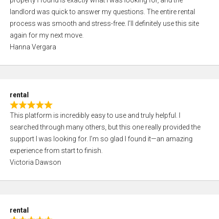
property I found is exactly what I was looking for, and the
t
t
landlord was quick to answer my questions. The entire rental
e
o
process was smooth and stress-free. I’ll definitely use this site
d
f
again for my next move.
5
5
Hanna Vergara
,
0
o
u
rental
t
R
o
This platform is incredibly easy to use and truly helpful. I
a
f
searched through many others, but this one really provided the
t
5
support I was looking for. I’m so glad I found it—an amazing
e
experience from start to finish.
d
Victoria Dawson
5
,
0
o
rental
u