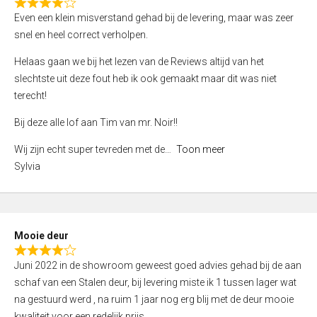
f
R
Even een klein misverstand gehad bij de levering, maar was zeer
5
a
snel en heel correct verholpen.
t
e
Helaas gaan we bij het lezen van de Reviews altijd van het
d
slechtste uit deze fout heb ik ook gemaakt maar dit was niet
4
terecht!
,
Bij deze alle lof aan Tim van mr. Noir!!
0
o
Wij zijn echt super tevreden met de
Toon meer
u
Sylvia
t
o
f
5
Mooie deur
R
Juni 2022 in de showroom geweest goed advies gehad bij de aan
a
schaf van een Stalen deur, bij levering miste ik 1 tussen lager wat
t
na gestuurd werd , na ruim 1 jaar nog erg blij met de deur mooie
e
kwaliteit voor een redelijk prijs.