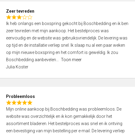
u
t
Zeer tevreden
o
R
f
Ik heb onlangs een boxspring gekocht bij Boschbedding en ik ben
a
5
zeer tevreden met mijn aankoop. Het bestelproces was
t
eenvoudig en de website was gebruiksvriendelijk. De levering was
e
op tijd en de installatie verliep snel. Ik slaap nu al een paar weken
d
op mijn nieuwe boxspring en het comfort is geweldig. Ik zou
3
Boschbedding aanbevelen
Toon meer
,
Julia Koster
0
o
u
t
Probleemloos
o
R
f
Mijn online aankoop bij Boschbedding was probleemloos. De
a
5
website was overzichtelijk en ik kon gemakkelijk door het
t
assortiment bladeren. Het bestelproces was snel en ik ontving
e
een bevestiging van mijn bestelling per e-mail. De levering verliep
d