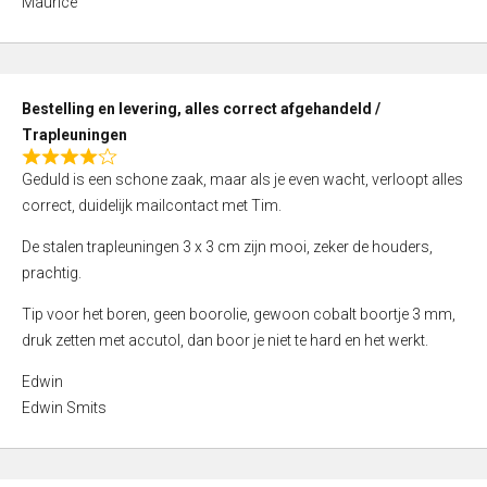
Maurice
5
,
0
o
Bestelling en levering, alles correct afgehandeld /
u
Trapleuningen
t
R
o
Geduld is een schone zaak, maar als je even wacht, verloopt alles
a
f
correct, duidelijk mailcontact met Tim.
t
5
e
De stalen trapleuningen 3 x 3 cm zijn mooi, zeker de houders,
d
prachtig.
4
Tip voor het boren, geen boorolie, gewoon cobalt boortje 3 mm,
,
druk zetten met accutol, dan boor je niet te hard en het werkt.
0
o
Edwin
u
Edwin Smits
t
o
f