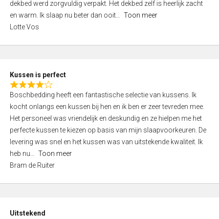
t
dekbed werd zorgvuldig verpakt. Het dekbed zelf is heerlijk zacht
4
o
en warm. Ik slaap nu beter dan ooit
Toon meer
,
f
Lotte Vos
0
5
o
u
t
Kussen is perfect
o
R
f
Boschbedding heeft een fantastische selectie van kussens. Ik
a
5
kocht onlangs een kussen bij hen en ik ben er zeer tevreden mee.
t
Het personeel was vriendelijk en deskundig en ze hielpen me het
e
perfecte kussen te kiezen op basis van mijn slaapvoorkeuren. De
d
levering was snel en het kussen was van uitstekende kwaliteit. Ik
4
heb nu
Toon meer
,
Bram de Ruiter
0
o
u
t
Uitstekend
o