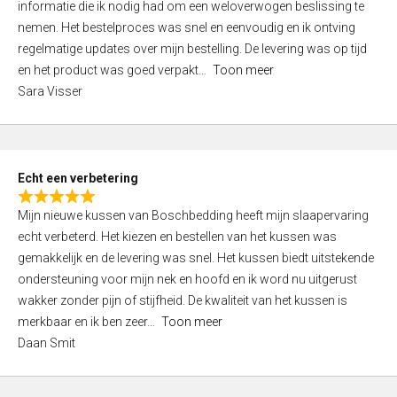
informatie die ik nodig had om een weloverwogen beslissing te
e
nemen. Het bestelproces was snel en eenvoudig en ik ontving
d
regelmatige updates over mijn bestelling. De levering was op tijd
4
en het product was goed verpakt
Toon meer
,
Sara Visser
0
o
u
t
Echt een verbetering
o
R
f
Mijn nieuwe kussen van Boschbedding heeft mijn slaapervaring
a
5
echt verbeterd. Het kiezen en bestellen van het kussen was
t
gemakkelijk en de levering was snel. Het kussen biedt uitstekende
e
ondersteuning voor mijn nek en hoofd en ik word nu uitgerust
d
wakker zonder pijn of stijfheid. De kwaliteit van het kussen is
5
merkbaar en ik ben zeer
Toon meer
,
Daan Smit
0
o