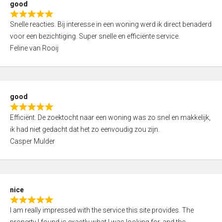
good
o
R
u
Snelle reacties. Bij interesse in een woning werd ik direct benaderd
a
t
voor een bezichtiging. Super snelle en efficiënte service.
t
o
Feline van Rooij
e
f
d
5
5
,
good
0
R
o
Efficiënt. De zoektocht naar een woning was zo snel en makkelijk,
a
u
ik had niet gedacht dat het zo eenvoudig zou zijn.
t
t
Casper Mulder
e
o
d
f
5
5
,
nice
0
R
o
I am really impressed with the service this site provides. The
a
u