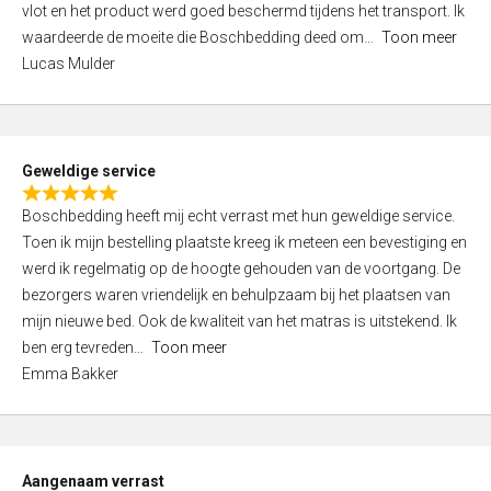
vlot en het product werd goed beschermd tijdens het transport. Ik
5
waardeerde de moeite die Boschbedding deed om
Toon meer
,
Lucas Mulder
0
o
u
t
Geweldige service
o
R
f
Boschbedding heeft mij echt verrast met hun geweldige service.
a
5
Toen ik mijn bestelling plaatste kreeg ik meteen een bevestiging en
t
werd ik regelmatig op de hoogte gehouden van de voortgang. De
e
bezorgers waren vriendelijk en behulpzaam bij het plaatsen van
d
mijn nieuwe bed. Ook de kwaliteit van het matras is uitstekend. Ik
5
ben erg tevreden
Toon meer
,
Emma Bakker
0
o
u
t
Aangenaam verrast