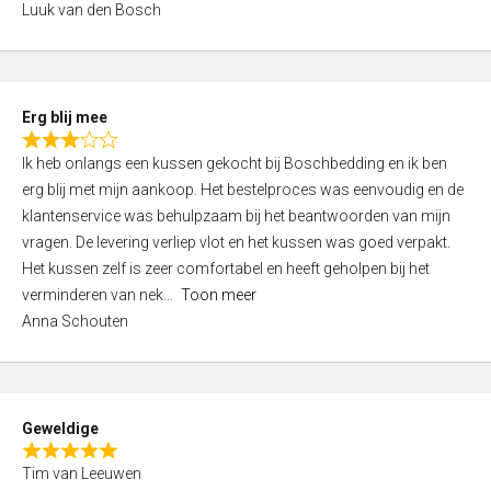
Luuk van den Bosch
0
o
u
t
Erg blij mee
o
R
f
Ik heb onlangs een kussen gekocht bij Boschbedding en ik ben
a
5
erg blij met mijn aankoop. Het bestelproces was eenvoudig en de
t
klantenservice was behulpzaam bij het beantwoorden van mijn
e
vragen. De levering verliep vlot en het kussen was goed verpakt.
d
Het kussen zelf is zeer comfortabel en heeft geholpen bij het
3
verminderen van nek
Toon meer
,
Anna Schouten
0
o
u
t
Geweldige
o
R
f
Tim van Leeuwen
a