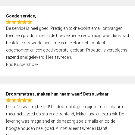
u
t
Goede service,
o
R
f
De service is heel goed. Prettig en to-the-point email ontvangen
a
5
toen een product niet in de hoeveelheden voorradig was die ik had
t
besteld. Foodworld heeft meteen telefonisch contact
e
opgenomen en een goed voorstel gedaan. Product is vervolgens
d
razend snel geleverd. Heel tevreden.
5
Eric Kurpershoek
,
0
o
u
Droommatras, maken hun naam waar! Betrouwbaar
t
R
o
Dikke 10 wat mij betreft! Dit doordat ik geen pijn in mijn lichaam
a
f
meer heb, goed op sta in de ochtend, lekker luxe en extra dik. De
t
5
levering was mega snel en de nazorg zoals mails en op de
e
hoogte houden heel goed. Al met al een tevreden klant!
d