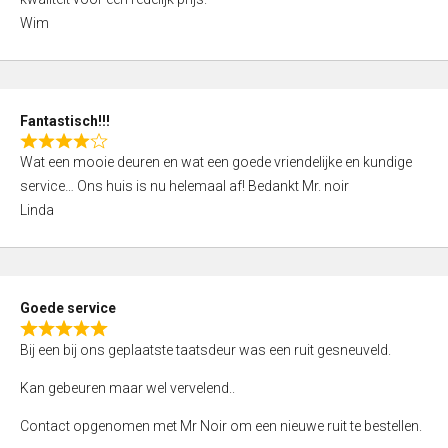
d
Wim
4
,
0
o
Fantastisch!!!
u
R
t
Wat een mooie deuren en wat een goede vriendelijke en kundige
a
o
service… Ons huis is nu helemaal af! Bedankt Mr. noir
t
f
Linda
e
5
d
4
,
Goede service
0
R
o
Bij een bij ons geplaatste taatsdeur was een ruit gesneuveld.
a
u
t
Kan gebeuren maar wel vervelend..
t
e
o
Contact opgenomen met Mr Noir om een nieuwe ruit te bestellen.
d
f