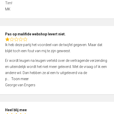
4
Tim!
,
MK
0
o
u
t
Pas op malifide webshop levert niet.
o
R
Ik heb deze partij het voordeel van de twijfel gegeven. Maar dat
f
a
blijkt toch een fout van mij te zijn geweest.
5
t
e
Er wordt leugen na leugen verteld over de vertragende verzending
d
en uiteindelijk wordt het niet meer geleverd. Met de vraag of ik een
1
andere wil. Dan hebben ze al een tv uitgeleverd via de
,
p
Toon meer
0
George van Engers
o
u
t
o
Heel blij mee