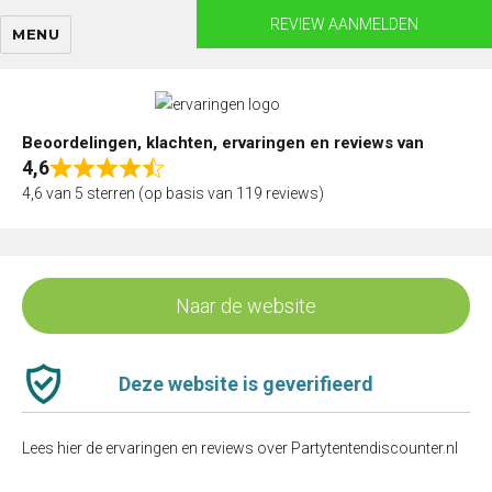
Skip
REVIEW AANMELDEN
MENU
to
content
Beoordelingen, klachten, ervaringen en reviews van
4,6
Rated
4,6 van 5 sterren (op basis van 119 reviews)
4,6
out
of
5
Naar de website
Deze website is geverifieerd
Lees hier de ervaringen en reviews over Partytentendiscounter.nl