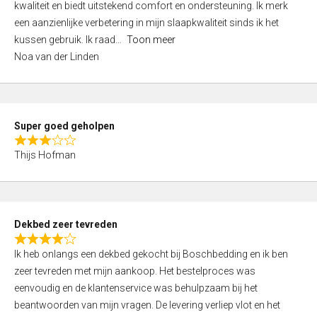
kwaliteit en biedt uitstekend comfort en ondersteuning. Ik merk
d
een aanzienlijke verbetering in mijn slaapkwaliteit sinds ik het
4
kussen gebruik. Ik raad
Toon meer
,
Noa van der Linden
0
o
u
t
Super goed geholpen
o
R
f
Thijs Hofman
a
5
t
e
d
Dekbed zeer tevreden
3
R
,
Ik heb onlangs een dekbed gekocht bij Boschbedding en ik ben
a
0
zeer tevreden met mijn aankoop. Het bestelproces was
t
o
eenvoudig en de klantenservice was behulpzaam bij het
e
u
beantwoorden van mijn vragen. De levering verliep vlot en het
d