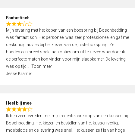
o
e
u
d
t
Fantastisch
4
o
R
,
f
Mijn ervaring met het kopen van een boxspring bij Boschbedding
a
0
5
was fantastisch. Het personeel was zeer professioneel en gaf me
t
o
deskundig advies bij het kiezen van de juiste boxspring. Ze
e
u
hadden een breed scala aan opties om uit te kiezen waardoor ik
d
t
de perfecte match kon vinden voor mijn slaapkamer. De levering
3
o
was op tijd
Toon meer
,
f
Jesse Kramer
0
5
o
u
t
Heel blij mee
o
R
f
Ik ben zeer tevreden met mijn recente aankoop van een kussen bij
a
5
Boschbedding. Het kiezen en bestellen van het kussen verliep
t
moeiteloos en de levering was snel. Het kussen zelf is van hoge
e