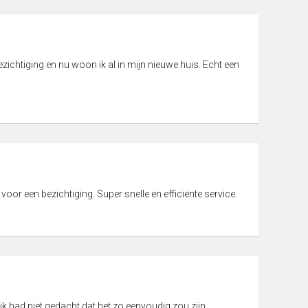
ichtiging en nu woon ik al in mijn nieuwe huis. Echt een
 voor een bezichtiging. Super snelle en efficiënte service.
ik had niet gedacht dat het zo eenvoudig zou zijn.