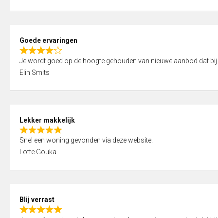
t
e
o
d
f
5
5
Goede ervaringen
,
R
0
Je wordt goed op de hoogte gehouden van nieuwe aanbod dat bij
a
o
Elin Smits
t
u
e
t
d
o
4
f
Lekker makkelijk
,
5
R
0
Snel een woning gevonden via deze website.
a
o
Lotte Gouka
t
u
e
t
d
o
5
f
Blij verrast
,
5
R
0