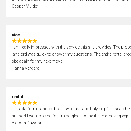
a
o
Casper Mulder
t
u
e
t
d
o
5
f
nice
,
5
R
0
I am really impressed with the service this site provides. The prope
a
o
landlord was quick to answer my questions. The entire rental proce
t
u
site again for my next move.
e
t
Hanna Vergara
d
o
5
f
,
5
0
rental
o
R
u
This platform is incredibly easy to use and truly helpful. I search
a
t
support I was looking for. I’m so glad I found it—an amazing exper
t
o
Victoria Dawson
e
f