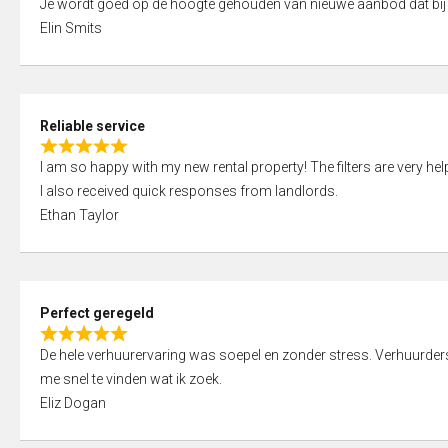
Je wordt goed op de hoogte gehouden van nieuwe aanbod dat bij
a
o
Elin Smits
t
u
e
t
d
o
5
f
Reliable service
,
5
R
0
I am so happy with my new rental property! The filters are very hel
a
o
I also received quick responses from landlords.
t
u
Ethan Taylor
e
t
d
o
5
f
,
5
Perfect geregeld
0
R
o
De hele verhuurervaring was soepel en zonder stress. Verhuurders r
a
u
me snel te vinden wat ik zoek.
t
t
Eliz Dogan
e
o
d
f