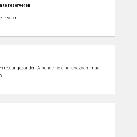
n te reserveren
reserveren
d en retour gezonden .Afhandeling ging langzaam maar
n