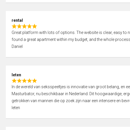
d
5
5
,
rental
0
R
o
Great platform with lots of options. The website is clear, easy to na
a
u
found a great apartment within my budget, and the whole process
t
t
Daniel
e
o
d
f
5
5
,
leten
0
R
o
In de wereld van seksspeeltjes is innovatie van groot belang, en 
a
u
Masturbator, nu beschikbaar in Nederland. Dit hoogwaardige, er
t
t
getrokken van mannen die op zoek zijn naar een intensere en bevre
e
o
leten
d
f
5
5
,