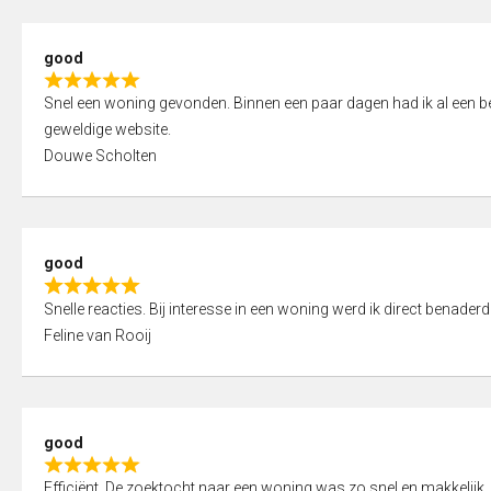
5
5
,
good
0
R
o
Snel een woning gevonden. Binnen een paar dagen had ik al een bez
a
u
geweldige website.
t
t
Douwe Scholten
e
o
d
f
5
5
,
good
0
R
o
Snelle reacties. Bij interesse in een woning werd ik direct benaderd
a
u
Feline van Rooij
t
t
e
o
d
f
5
5
good
,
R
0
Efficiënt. De zoektocht naar een woning was zo snel en makkelijk, 