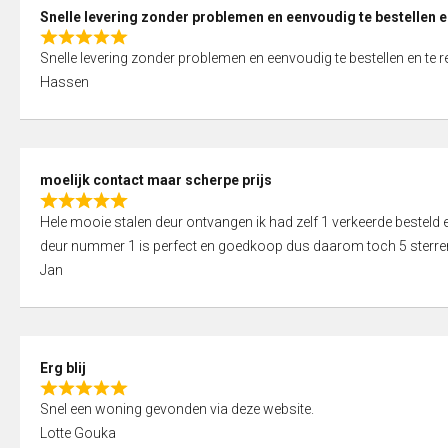
0
Snelle levering zonder problemen en eenvoudig te bestellen e
o
R
u
Snelle levering zonder problemen en eenvoudig te bestellen en te 
a
t
Hassen
t
o
e
f
d
5
5
moelijk contact maar scherpe prijs
,
R
0
Hele mooie stalen deur ontvangen ik had zelf 1 verkeerde bestel
a
o
deur nummer 1 is perfect en goedkoop dus daarom toch 5 sterre
t
u
Jan
e
t
d
o
5
f
,
5
Erg blij
0
R
o
Snel een woning gevonden via deze website.
a
u
Lotte Gouka
t