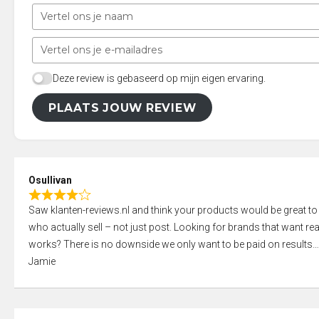
Deze review is gebaseerd op mijn eigen ervaring.
PLAATS JOUW REVIEW
Osullivan
R
Saw klanten-reviews.nl and think your products would be great to
a
who actually sell – not just post. Looking for brands that want real
t
works? There is no downside we only want to be paid on results
e
Jamie
d
4
,