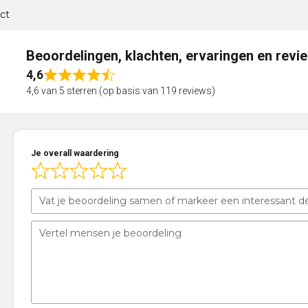
ct
Beoordelingen, klachten, ervaringen en revi
4,6
Rated
4,6 van 5 sterren (op basis van 119 reviews)
4,6
out
of
5
Je overall waardering