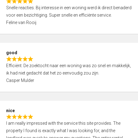
R
u
Snelle reacties. Bij interesse in een woning werd ik direct benaderd
a
t
voor een bezichtiging. Super snelle en efficiënte service.
t
o
Feline van Rooij
e
f
d
5
5
,
good
0
R
o
Efficiënt. De zoektocht naar een woning was zo snel en makkelijk,
a
u
ik had niet gedacht dat het zo eenvoudig zou zijn.
t
t
Casper Mulder
e
o
d
f
5
5
,
nice
0
R
o
I am really impressed with the service this site provides. The
a
u
property I found is exactly what I was looking for, and the
t
t