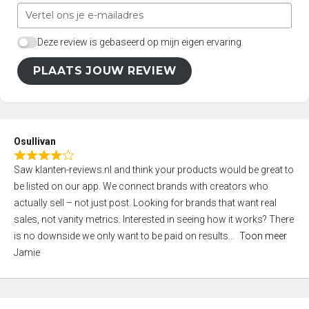
Deze review is gebaseerd op mijn eigen ervaring.
PLAATS JOUW REVIEW
Osullivan
R
Saw klanten-reviews.nl and think your products would be great to
a
be listed on our app. We connect brands with creators who
t
actually sell – not just post. Looking for brands that want real
e
sales, not vanity metrics. Interested in seeing how it works? There
d
is no downside we only want to be paid on results
Toon meer
4
Jamie
,
0
o