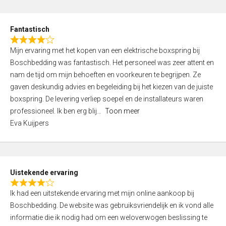
e
d
Fantastisch
5
R
,
Mijn ervaring met het kopen van een elektrische boxspring bij
a
0
Boschbedding was fantastisch. Het personeel was zeer attent en
t
o
nam de tijd om mijn behoeften en voorkeuren te begrijpen. Ze
e
u
gaven deskundig advies en begeleiding bij het kiezen van de juiste
d
t
boxspring. De levering verliep soepel en de installateurs waren
4
o
professioneel. Ik ben erg blij
Toon meer
,
f
Eva Kuijpers
0
5
o
u
t
Uistekende ervaring
o
R
f
Ik had een uitstekende ervaring met mijn online aankoop bij
a
5
Boschbedding. De website was gebruiksvriendelijk en ik vond alle
t
informatie die ik nodig had om een weloverwogen beslissing te
e