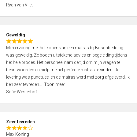
,
Ryan van Vliet
0
o
u
t
Geweldig
o
R
f
Mijn ervaring met het kopen van een matras bij Boschbedding
a
5
was geweldig. Ze boden uitstekend advies en begeleiding tijdens
t
het hele proces. Het personeel nam de tijd om mijn vragen te
e
beantwoorden en hielp me het perfecte matras te vinden. De
d
levering was punctueel en de matras werd met zorg afgeleverd. Ik
5
ben zeer tevreden
Toon meer
,
Sofie Westerhof
0
o
u
t
Zeer tevreden
o
R
f
Max Koning