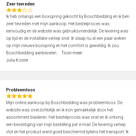
t
Zeer tevreden
o
R
f
Ik heb onlangs een boxspring gekocht bij Boschbedding en ik ben
a
5
zeer tevreden met mijn aankoop. Het bestelproces was
t
eenvoudig en de website was gebruiksvriendelijk. De levering was
e
op tijd en de installatie verliep snel. Ik slaap nu al een paar weken
d
op mijn nieuwe boxspring en het comfort is geweldig. Ik zou
3
Boschbedding aanbevelen
Toon meer
,
Julia Koster
0
o
u
t
Probleemloos
o
R
f
Mijn online aankoop bij Boschbedding was probleemloos. De
a
5
website was overzichtelijk en ik kon gemakkelijk door het
t
assortiment bladeren. Het bestelproces was snel en ik ontving
e
een bevestiging van mijn bestelling per e-mail. De levering verliep
d
vlot en het product werd goed beschermd tijdens het transport. Ik
5