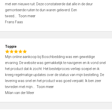
,
met een nieuwe ruit. Deze constateerde dat alle in de deur
0
gemonteerde ruiten te dun waren geleverd. Een
o
tweed
Toon meer
u
Frans Faas
t
o
f
5
Toppie
R
Mijn online aankoop bij Boschbedding was een geweldige
a
ervaring. De website was gemakkelijk te navigeren en ik vond snel
t
het product dat ik zocht. Het bestelproces verliep soepel en ik
e
kreeg regelmatige updates over de status van mijn bestelling. De
d
levering was snel en het product was goed verpakt. Ik ben zeer
5
tevreden met mijn
Toon meer
,
Milan van der Meer
0
o
u