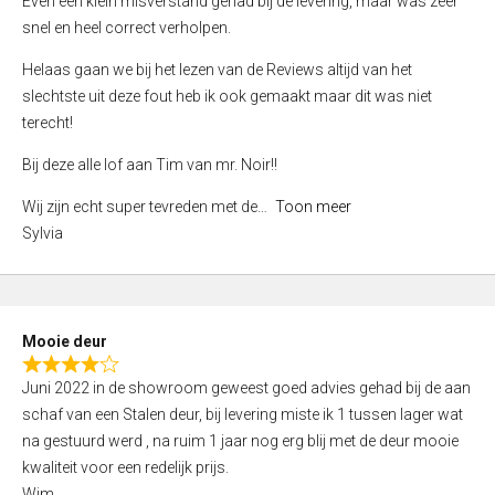
Even een klein misverstand gehad bij de levering, maar was zeer
5
a
snel en heel correct verholpen.
t
e
Helaas gaan we bij het lezen van de Reviews altijd van het
d
slechtste uit deze fout heb ik ook gemaakt maar dit was niet
4
terecht!
,
Bij deze alle lof aan Tim van mr. Noir!!
0
o
Wij zijn echt super tevreden met de
Toon meer
u
Sylvia
t
o
f
5
Mooie deur
R
Juni 2022 in de showroom geweest goed advies gehad bij de aan
a
schaf van een Stalen deur, bij levering miste ik 1 tussen lager wat
t
na gestuurd werd , na ruim 1 jaar nog erg blij met de deur mooie
e
kwaliteit voor een redelijk prijs.
d
Wim