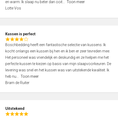
o
en warm. Ik slaap nu beter dan ooit
Toon meer
,
f
Lotte Vos
0
5
o
u
t
Kussen is perfect
o
R
f
Boschbedding heeft een fantastische selectie van kussens. Ik
a
5
kocht onlangs een kussen bij hen en ik ben er zeer tevreden mee.
t
Het personeel was vriendelijk en deskundig en ze hielpen me het
e
perfecte kussen te kiezen op basis van mijn slaapvoorkeuren. De
d
levering was snel en het kussen was van uitstekende kwaliteit. Ik
4
heb nu
Toon meer
,
Bram de Ruiter
0
o
u
t
Uitstekend
o
R
f