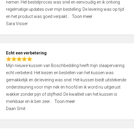
nemen. Het bestelproces was snel en eenvoudig en ik ontving
d
regelmatige updates over mijn bestelling. De levering was op tijd
4
en het product was goed verpakt
Toon meer
,
Sara Visser
0
o
u
t
Echt een verbetering
o
R
f
Mijn nieuwe kussen van Boschbedding heeft mijn slaapervaring
a
5
echt verbeterd. Het kiezen en bestellen van het kussen was
t
gemakkelijk en de levering was snel. Het kussen biedt uitstekende
e
ondersteuning voor mijn nek en hoofd en ik word nu uitgerust
d
wakker zonder pijn of stijfheid. De kwaliteit van het kussen is
5
merkbaar en ik ben zeer
Toon meer
,
Daan Smit
0
o
u