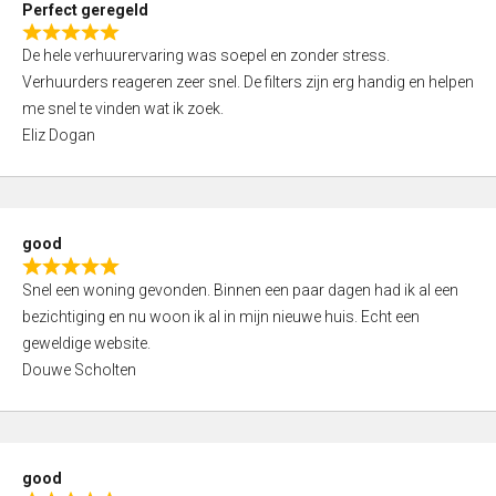
Perfect geregeld
o
R
u
De hele verhuurervaring was soepel en zonder stress.
a
t
Verhuurders reageren zeer snel. De filters zijn erg handig en helpen
t
o
me snel te vinden wat ik zoek.
e
f
Eliz Dogan
d
5
5
,
0
good
o
R
u
Snel een woning gevonden. Binnen een paar dagen had ik al een
a
t
bezichtiging en nu woon ik al in mijn nieuwe huis. Echt een
t
o
geweldige website.
e
f
Douwe Scholten
d
5
5
,
0
good
o