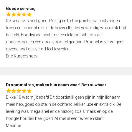
t
Goede service,
o
R
f
De service is heel goed. Prettig en to-the-point email ontvangen
a
5
toen een product niet in de hoeveelheden voorradig was die ik had
t
besteld. Foodworld heeft meteen telefonisch contact
e
opgenomen en een goed voorstel gedaan. Product is vervolgens
d
razend snel geleverd. Heel tevreden.
5
Eric Kurpershoek
,
0
o
u
Droommatras, maken hun naam waar! Betrouwbaar
t
R
o
Dikke 10 wat mij betreft! Dit doordat ik geen pijn in mijn lichaam
a
f
meer heb, goed op sta in de ochtend, lekker luxe en extra dik. De
t
5
levering was mega snel en de nazorg zoals mails en op de
e
hoogte houden heel goed. Al met al een tevreden klant!
d
Maurice
5