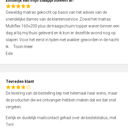
Eindelijk van mijn slaapprobleem af!
R
Geweldig matras gekocht op basis van het advies van de
a
vriendelijke dames van de klantenservice. Zowel het matras
t
Multiflex 160×200 plus de traagschuim topper waren binnen een
e
dag al bij mij thuis geleverd en ik kon er dezelfde avond nog op
d
slapen. Voor het eerst in tijden niet wakker geworden in de nacht.
5
Ik
Toon meer
,
Eda
0
o
u
t
Tevreden klant
o
R
f
De levering van de bestelling liep niet helemaal naar wens, maar
a
5
de producten die we ontvangen hebben maken dat we dat snel
t
vergeten.
e
d
Eerlijk en duidelijk mailcontact gehad over de bestelstatus, met
4
Tim!