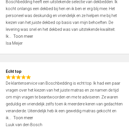
Boschbedding heeft een uitstekende selectie van dekbedden. Ik
a
5
kocht onlangs een dekbed bij hen en ik ben er erg blij mee. Het
t
personeel was deskundig en vriendelijk en ze hielpen me bij het
e
kiezen van het juiste dekbed op basis van mijn behoeften. De
d
levering was snel en het dekbed was van uitstekende kwaliteit.
5
Ik
Toon meer
,
Isa Meijer
0
o
u
t
Echt top
o
R
f
De klantenservice van Boschbedding is echt top. Ik had een paar
a
5
vragen over het kiezen van het juiste matras en ze namen de tijd
t
om mijn vragen te beantwoorden en me te adviseren. Ze waren
e
geduldig en vriendelijk zelfs toen ik meerdere keren van gedachten
d
veranderde. Uiteindelijk heb ik een geweldig matras gekocht en
5
ik
Toon meer
,
Luuk van den Bosch
0