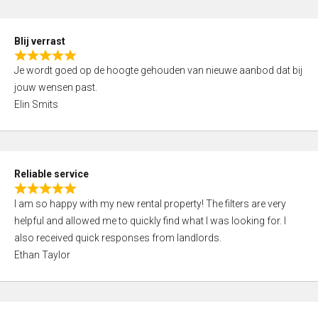
o
d
f
5
5
Blij verrast
,
R
0
Je wordt goed op de hoogte gehouden van nieuwe aanbod dat bij
a
o
jouw wensen past.
t
u
Elin Smits
e
t
d
o
5
f
,
5
Reliable service
0
R
o
I am so happy with my new rental property! The filters are very
a
u
helpful and allowed me to quickly find what I was looking for. I
t
t
also received quick responses from landlords.
e
o
Ethan Taylor
d
f
5
5
,
0