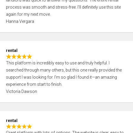
landlord was quick to answer my questions. The entire rental
e
o
process was smooth and stress-free. I’ll definitely use this site
d
f
again for my next move.
5
5
Hanna Vergara
,
0
o
u
rental
t
R
o
This platform is incredibly easy to use and truly helpful. I
a
f
searched through many others, but this one really provided the
t
5
support I was looking for. I’m so glad I found it—an amazing
e
experience from start to finish.
d
Victoria Dawson
5
,
0
o
rental
u
R
t
Great platform with lots of options. The website is clear, easy to