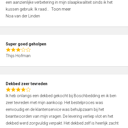
een aanzienlijke verbetering in mijn slaapkwaliteit sinds ik het
4
kussen gebruik. Ik raad
Toon meer
,
Noa van der Linden
0
o
u
t
Super goed geholpen
o
R
f
Thijs Hofman
a
5
t
e
d
Dekbed zeer tevreden
3
R
,
Ik heb onlangs een dekbed gekocht bij Boschbedding en ik ben
a
0
zeer tevreden met mijn aankoop. Het bestelproces was
t
o
eenvoudig en de klantenservice was behulpzaam bij het
e
u
beantwoorden van mijn vragen. De levering verliep vlot en het
d
t
dekbed werd zorgvuldig verpakt. Het dekbed zelf is heerlijk zacht
4