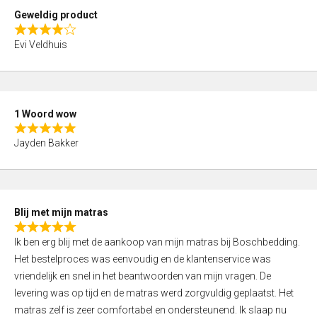
t
Geweldig product
o
R
f
Evi Veldhuis
a
5
t
e
d
1 Woord wow
4
R
,
Jayden Bakker
a
0
t
o
e
u
d
t
Blij met mijn matras
5
o
R
,
f
Ik ben erg blij met de aankoop van mijn matras bij Boschbedding.
a
0
5
Het bestelproces was eenvoudig en de klantenservice was
t
o
vriendelijk en snel in het beantwoorden van mijn vragen. De
e
u
levering was op tijd en de matras werd zorgvuldig geplaatst. Het
d
t
matras zelf is zeer comfortabel en ondersteunend. Ik slaap nu