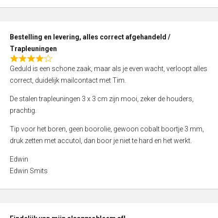
,
0
o
Bestelling en levering, alles correct afgehandeld /
u
Trapleuningen
t
R
o
Geduld is een schone zaak, maar als je even wacht, verloopt alles
a
f
correct, duidelijk mailcontact met Tim.
t
5
e
De stalen trapleuningen 3 x 3 cm zijn mooi, zeker de houders,
d
prachtig.
4
Tip voor het boren, geen boorolie, gewoon cobalt boortje 3 mm,
,
druk zetten met accutol, dan boor je niet te hard en het werkt.
0
o
Edwin
u
Edwin Smits
t
o
f
5