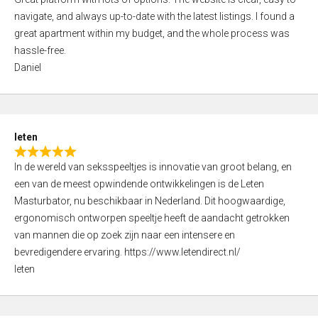
a
o
navigate, and always up-to-date with the latest listings. I found a
t
f
great apartment within my budget, and the whole process was
e
5
hassle-free.
d
Daniel
5
,
0
o
leten
u
R
t
In de wereld van seksspeeltjes is innovatie van groot belang, en
a
o
een van de meest opwindende ontwikkelingen is de Leten
t
f
Masturbator, nu beschikbaar in Nederland. Dit hoogwaardige,
e
5
ergonomisch ontworpen speeltje heeft de aandacht getrokken
d
van mannen die op zoek zijn naar een intensere en
5
bevredigendere ervaring. https://www.letendirect.nl/
,
leten
0
o
u