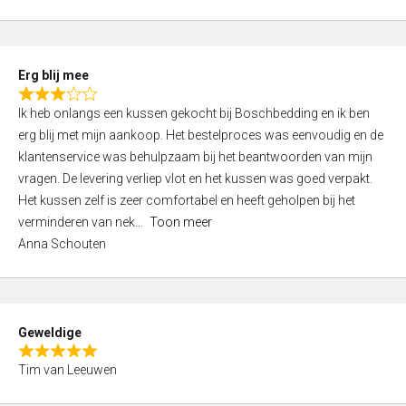
o
u
t
Erg blij mee
o
R
f
Ik heb onlangs een kussen gekocht bij Boschbedding en ik ben
a
5
erg blij met mijn aankoop. Het bestelproces was eenvoudig en de
t
klantenservice was behulpzaam bij het beantwoorden van mijn
e
vragen. De levering verliep vlot en het kussen was goed verpakt.
d
Het kussen zelf is zeer comfortabel en heeft geholpen bij het
3
verminderen van nek
Toon meer
,
Anna Schouten
0
o
u
t
Geweldige
o
R
f
Tim van Leeuwen
a
5
t