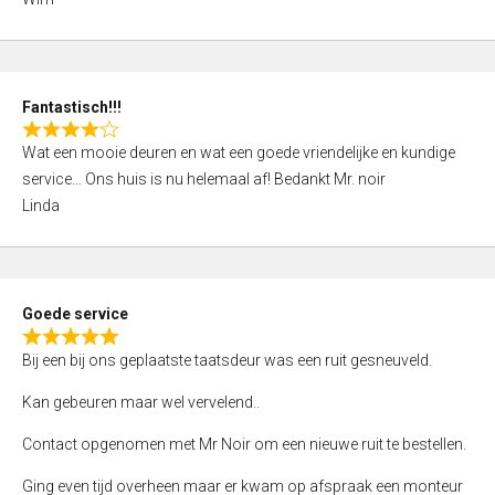
4
,
0
o
Fantastisch!!!
u
R
t
Wat een mooie deuren en wat een goede vriendelijke en kundige
a
o
service… Ons huis is nu helemaal af! Bedankt Mr. noir
t
f
Linda
e
5
d
4
,
Goede service
0
R
o
Bij een bij ons geplaatste taatsdeur was een ruit gesneuveld.
a
u
t
Kan gebeuren maar wel vervelend..
t
e
o
Contact opgenomen met Mr Noir om een nieuwe ruit te bestellen.
d
f
5
Ging even tijd overheen maar er kwam op afspraak een monteur
5