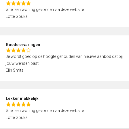
o
R
u
Snel een woning gevonden via deze website.
a
t
Lotte Gouka
t
o
e
f
d
5
5
Goede ervaringen
,
R
0
Je wordt goed op de hoogte gehouden van nieuwe aanbod dat bij
a
o
jouw wensen past.
t
u
Elin Smits
e
t
d
o
4
f
,
5
Lekker makkelijk
0
R
o
Snel een woning gevonden via deze website.
a
u
Lotte Gouka
t
t
e