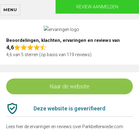
Skip
REVIEW AANMELDEN
MENU
to
content
Beoordelingen, klachten, ervaringen en reviews van
4,6
Rated
4,6 van 5 sterren (op basis van 119 reviews)
4,6
out
of
5
Naar de website
Deze website is geverifieerd
Lees hier de ervaringen en reviews over Parkbelterwiede.com