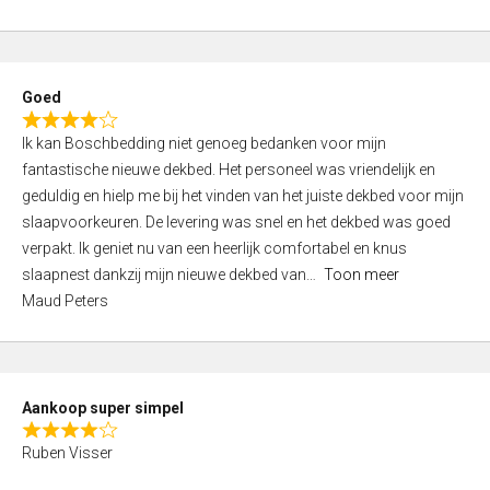
a
5
t
e
d
Goed
4
R
,
Ik kan Boschbedding niet genoeg bedanken voor mijn
a
0
fantastische nieuwe dekbed. Het personeel was vriendelijk en
t
o
geduldig en hielp me bij het vinden van het juiste dekbed voor mijn
e
u
slaapvoorkeuren. De levering was snel en het dekbed was goed
d
t
verpakt. Ik geniet nu van een heerlijk comfortabel en knus
4
o
slaapnest dankzij mijn nieuwe dekbed van
Toon meer
,
f
Maud Peters
0
5
o
u
t
Aankoop super simpel
o
R
f
Ruben Visser
a
5