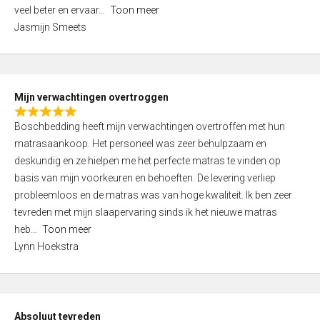
5
o
veel beter en ervaar
Toon meer
,
f
Jasmijn Smeets
0
5
o
u
t
Mijn verwachtingen overtroggen
o
R
f
Boschbedding heeft mijn verwachtingen overtroffen met hun
a
5
matrasaankoop. Het personeel was zeer behulpzaam en
t
deskundig en ze hielpen me het perfecte matras te vinden op
e
basis van mijn voorkeuren en behoeften. De levering verliep
d
probleemloos en de matras was van hoge kwaliteit. Ik ben zeer
5
tevreden met mijn slaapervaring sinds ik het nieuwe matras
,
heb
Toon meer
0
Lynn Hoekstra
o
u
t
o
Absoluut tevreden