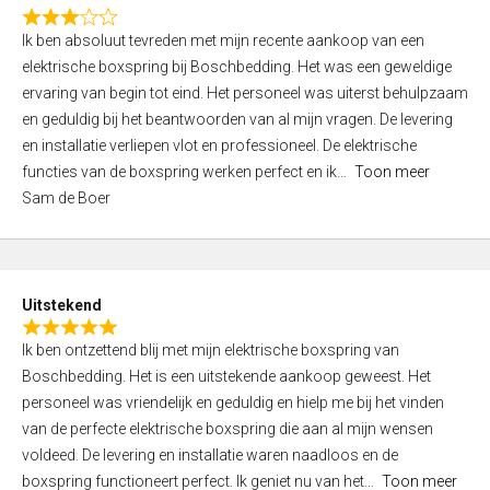
f
R
5
Ik ben absoluut tevreden met mijn recente aankoop van een
a
elektrische boxspring bij Boschbedding. Het was een geweldige
t
ervaring van begin tot eind. Het personeel was uiterst behulpzaam
e
en geduldig bij het beantwoorden van al mijn vragen. De levering
d
en installatie verliepen vlot en professioneel. De elektrische
3
functies van de boxspring werken perfect en ik
Toon meer
,
Sam de Boer
0
o
u
t
Uitstekend
o
R
f
Ik ben ontzettend blij met mijn elektrische boxspring van
a
5
Boschbedding. Het is een uitstekende aankoop geweest. Het
t
personeel was vriendelijk en geduldig en hielp me bij het vinden
e
van de perfecte elektrische boxspring die aan al mijn wensen
d
voldeed. De levering en installatie waren naadloos en de
5
boxspring functioneert perfect. Ik geniet nu van het
Toon meer