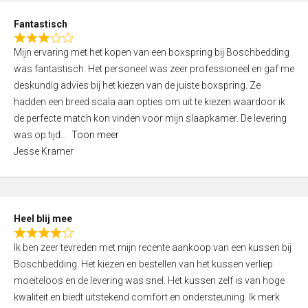
u
d
t
Fantastisch
4
o
R
,
f
Mijn ervaring met het kopen van een boxspring bij Boschbedding
a
0
5
was fantastisch. Het personeel was zeer professioneel en gaf me
t
o
deskundig advies bij het kiezen van de juiste boxspring. Ze
e
u
hadden een breed scala aan opties om uit te kiezen waardoor ik
d
t
de perfecte match kon vinden voor mijn slaapkamer. De levering
3
o
was op tijd
Toon meer
,
f
Jesse Kramer
0
5
o
u
t
Heel blij mee
o
R
f
Ik ben zeer tevreden met mijn recente aankoop van een kussen bij
a
5
Boschbedding. Het kiezen en bestellen van het kussen verliep
t
moeiteloos en de levering was snel. Het kussen zelf is van hoge
e
kwaliteit en biedt uitstekend comfort en ondersteuning. Ik merk
d