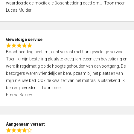
waardeerde de moeite die Boschbedding deed om
Toon meer
,
Lucas Mulder
0
o
u
t
Geweldige service
o
R
f
Boschbedding heeft mij echt verrast met hun geweldige service.
a
5
Toen ik mijn bestelling plaatste kreeg ik meteen een bevestiging en
t
werd ik regelmatig op de hoogte gehouden van de voortgang. De
e
bezorgers waren vriendelijk en behulpzaam bij het plaatsen van
d
mijn nieuwe bed. Ook de kwaliteit van het matras is uitstekend. Ik
5
ben erg tevreden
Toon meer
,
Emma Bakker
0
o
u
t
Aangenaam verrast
o
R