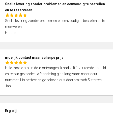
u
Snelle levering zonder problemen en eenvoudig te bestellen
t
en te reserveren
o
R
f
Snelle levering zonder problemen en eenvoudig te bestellen en te
a
5
reserveren
t
Hassen
e
d
5
,
moelijk contact maar scherpe prijs
0
R
o
Hele mooie stalen deur ontvangen ik had zelf 1 verkeerde besteld
a
u
en retour gezonden .Afhandeling ging langzaam maar deur
t
t
nummer 1 is perfect en goedkoop dus daarom toch 5 sterren
e
o
Jan
d
f
5
5
,
0
Erg blij