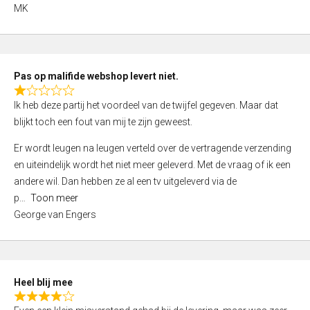
,
MK
0
o
u
t
Pas op malifide webshop levert niet.
o
R
Ik heb deze partij het voordeel van de twijfel gegeven. Maar dat
f
a
blijkt toch een fout van mij te zijn geweest.
5
t
e
Er wordt leugen na leugen verteld over de vertragende verzending
d
en uiteindelijk wordt het niet meer geleverd. Met de vraag of ik een
1
andere wil. Dan hebben ze al een tv uitgeleverd via de
,
p
Toon meer
0
George van Engers
o
u
t
o
Heel blij mee
f
R