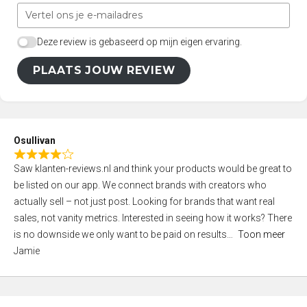
Deze review is gebaseerd op mijn eigen ervaring.
PLAATS JOUW REVIEW
Osullivan
R
Saw klanten-reviews.nl and think your products would be great to
a
be listed on our app. We connect brands with creators who
t
actually sell – not just post. Looking for brands that want real
e
sales, not vanity metrics. Interested in seeing how it works? There
d
is no downside we only want to be paid on results
Toon meer
4
Jamie
,
0
o