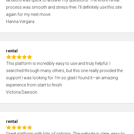
landlord was quick to answer my questions. The entire rental
e
o
process was smooth and stress-free. I’ll definitely use this site
d
f
again for my next move.
5
5
Hanna Vergara
,
0
o
u
rental
t
R
o
This platform is incredibly easy to use and truly helpful. I
a
f
searched through many others, but this one really provided the
t
5
support I was looking for. I’m so glad I found it—an amazing
e
experience from start to finish.
d
Victoria Dawson
5
,
0
o
rental
u
R
t
Great platform with lots of options. The website is clear, easy to