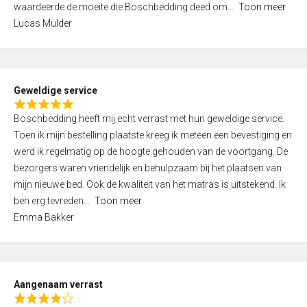
waardeerde de moeite die Boschbedding deed om
Toon meer
,
Lucas Mulder
0
o
u
t
Geweldige service
o
R
f
Boschbedding heeft mij echt verrast met hun geweldige service.
a
5
Toen ik mijn bestelling plaatste kreeg ik meteen een bevestiging en
t
werd ik regelmatig op de hoogte gehouden van de voortgang. De
e
bezorgers waren vriendelijk en behulpzaam bij het plaatsen van
d
mijn nieuwe bed. Ook de kwaliteit van het matras is uitstekend. Ik
5
ben erg tevreden
Toon meer
,
Emma Bakker
0
o
u
t
Aangenaam verrast
o
R