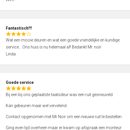
4
,
0
o
Fantastisch!!!
u
R
t
Wat een mooie deuren en wat een goede vriendelijke en kundige
a
o
service… Ons huis is nu helemaal af! Bedankt Mr. noir
t
f
Linda
e
5
d
4
,
Goede service
0
R
o
Bij een bij ons geplaatste taatsdeur was een ruit gesneuveld.
a
u
t
Kan gebeuren maar wel vervelend..
t
e
o
Contact opgenomen met Mr Noir om een nieuwe ruit te bestellen.
d
f
5
Ging even tijd overheen maar er kwam op afspraak een monteur
5