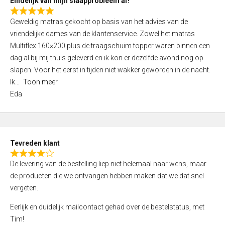
Eindelijk van mijn slaapprobleem af!
R
Geweldig matras gekocht op basis van het advies van de
a
vriendelijke dames van de klantenservice. Zowel het matras
t
Multiflex 160×200 plus de traagschuim topper waren binnen een
e
dag al bij mij thuis geleverd en ik kon er dezelfde avond nog op
d
slapen. Voor het eerst in tijden niet wakker geworden in de nacht.
5
Ik
Toon meer
,
Eda
0
o
u
t
Tevreden klant
o
R
f
De levering van de bestelling liep niet helemaal naar wens, maar
a
5
de producten die we ontvangen hebben maken dat we dat snel
t
vergeten.
e
d
Eerlijk en duidelijk mailcontact gehad over de bestelstatus, met
4
Tim!