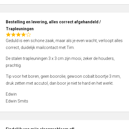
,
0
o
Bestelling en levering, alles correct afgehandeld /
u
Trapleuningen
t
R
o
Geduld is een schone zaak, maar als je even wacht, verloopt alles
a
f
correct, duidelijk mailcontact met Tim.
t
5
e
De stalen trapleuningen 3 x 3 cm zijn mooi, zeker de houders,
d
prachtig.
4
Tip voor het boren, geen boorolie, gewoon cobalt boortje 3 mm,
,
druk zetten met accutol, dan boor je niet te hard en het werkt.
0
o
Edwin
u
Edwin Smits
t
o
f
5