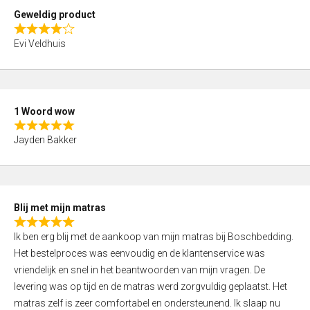
t
Geweldig product
o
R
f
Evi Veldhuis
a
5
t
e
d
1 Woord wow
4
R
,
Jayden Bakker
a
0
t
o
e
u
d
t
Blij met mijn matras
5
o
R
,
f
Ik ben erg blij met de aankoop van mijn matras bij Boschbedding.
a
0
5
Het bestelproces was eenvoudig en de klantenservice was
t
o
vriendelijk en snel in het beantwoorden van mijn vragen. De
e
u
levering was op tijd en de matras werd zorgvuldig geplaatst. Het
d
t
matras zelf is zeer comfortabel en ondersteunend. Ik slaap nu