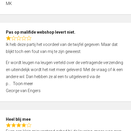
,
MK
0
o
u
t
Pas op malifide webshop levert niet.
o
R
Ik heb deze partij het voordeel van de twijfel gegeven. Maar dat
f
a
blijkt toch een fout van mij te zijn geweest.
5
t
e
Er wordt leugen na leugen verteld over de vertragende verzending
d
en uiteindelijk wordt het niet meer geleverd. Met de vraag of ik een
1
andere wil. Dan hebben ze al een tv uitgeleverd via de
,
p
Toon meer
0
George van Engers
o
u
t
o
Heel blij mee
f
R