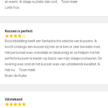
o
en warm. Ik slaap nu beter dan ooit
Toon meer
,
f
Lotte Vos
0
5
o
u
t
Kussen is perfect
o
R
f
Boschbedding heeft een fantastische selectie van kussens. Ik
a
5
kocht onlangs een kussen bij hen en ik ben er zeer tevreden mee.
t
Het personeel was vriendelijk en deskundig en ze hielpen me het
e
perfecte kussen te kiezen op basis van mijn slaapvoorkeuren. De
d
levering was snel en het kussen was van uitstekende kwaliteit. Ik
4
heb nu
Toon meer
,
Bram de Ruiter
0
o
u
t
Uitstekend
o
R
f