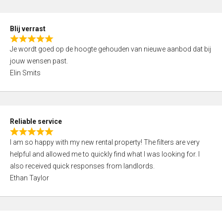
o
d
f
5
5
Blij verrast
,
R
0
Je wordt goed op de hoogte gehouden van nieuwe aanbod dat bij
a
o
jouw wensen past.
t
u
Elin Smits
e
t
d
o
5
f
,
5
Reliable service
0
R
o
I am so happy with my new rental property! The filters are very
a
u
helpful and allowed me to quickly find what I was looking for. I
t
t
also received quick responses from landlords.
e
o
Ethan Taylor
d
f
5
5
,
0