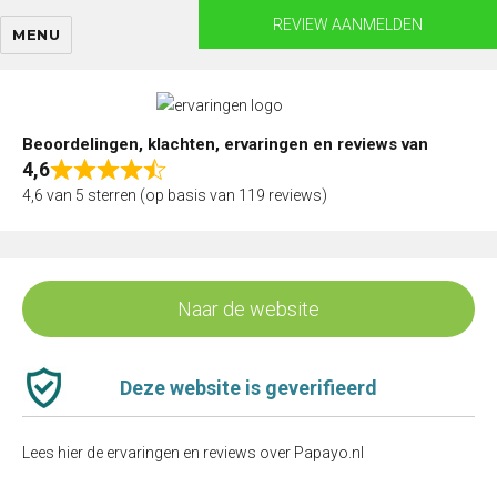
Skip
REVIEW AANMELDEN
MENU
to
content
Beoordelingen, klachten, ervaringen en reviews van
4,6
Rated
4,6 van 5 sterren (op basis van 119 reviews)
4,6
out
of
5
Naar de website
Deze website is geverifieerd
Lees hier de ervaringen en reviews over Papayo.nl