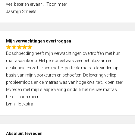
5
o
veel beter en ervaar
Toon meer
,
f
Jasmijn Smeets
0
5
o
u
t
Mijn verwachtingen overtroggen
o
R
f
Boschbedding heeft mijn verwachtingen overtroffen met hun
a
5
matrasaankoop. Het personeel was zeer behulpzaam en
t
deskundig en ze hielpen me het perfecte matras te vinden op
e
basis van mijn voorkeuren en behoeften. De levering verliep
d
probleemloos en de matras was van hoge kwaliteit. Ik ben zeer
5
tevreden met mijn slaapervaring sinds ik het nieuwe matras
,
heb
Toon meer
0
Lynn Hoekstra
o
u
t
o
Absoluut tevreden