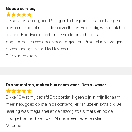
t
Goede service,
o
R
f
De service is heel goed. Prettig en to-the-point email ontvangen
a
5
toen een product niet in de hoeveelheden voorradig was die ik had
t
besteld. Foodworld heeft meteen telefonisch contact
e
opgenomen en een goed voorstel gedaan. Product is vervolgens
d
razend snel geleverd. Heel tevreden.
5
Eric Kurpershoek
,
0
o
u
Droommatras, maken hun naam waar! Betrouwbaar
t
R
o
Dikke 10 wat mij betreft! Dit doordat ik geen pijn in mijn lichaam
a
f
meer heb, goed op sta in de ochtend, lekker luxe en extra dik. De
t
5
levering was mega snel en de nazorg zoals mails en op de
e
hoogte houden heel goed. Al met al een tevreden klant!
d
Maurice
5