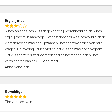
o
u
t
Erg blij mee
o
R
f
Ik heb onlangs een kussen gekocht bij Boschbedding en ik ben
a
5
erg blij met mijn aankoop. Het bestelproces was eenvoudig en de
t
klantenservice was behulpzaam bij het beantwoorden van mijn
e
vragen. De levering verliep vlot en het kussen was goed verpakt.
d
Het kussen zelf is zeer comfortabel en heeft geholpen bij het
3
verminderen van nek
Toon meer
,
Anna Schouten
0
o
u
t
Geweldige
o
R
f
Tim van Leeuwen
a
5
t