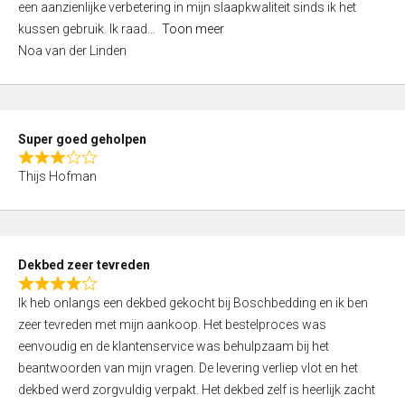
een aanzienlijke verbetering in mijn slaapkwaliteit sinds ik het
4
kussen gebruik. Ik raad
Toon meer
,
Noa van der Linden
0
o
u
t
Super goed geholpen
o
R
f
Thijs Hofman
a
5
t
e
d
Dekbed zeer tevreden
3
R
,
Ik heb onlangs een dekbed gekocht bij Boschbedding en ik ben
a
0
zeer tevreden met mijn aankoop. Het bestelproces was
t
o
eenvoudig en de klantenservice was behulpzaam bij het
e
u
beantwoorden van mijn vragen. De levering verliep vlot en het
d
t
dekbed werd zorgvuldig verpakt. Het dekbed zelf is heerlijk zacht
4