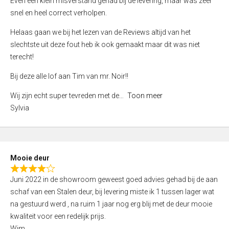
Even een klein misverstand gehad bij de levering, maar was zeer
5
a
snel en heel correct verholpen.
t
e
Helaas gaan we bij het lezen van de Reviews altijd van het
d
slechtste uit deze fout heb ik ook gemaakt maar dit was niet
4
terecht!
,
Bij deze alle lof aan Tim van mr. Noir!!
0
o
Wij zijn echt super tevreden met de
Toon meer
u
Sylvia
t
o
f
5
Mooie deur
R
Juni 2022 in de showroom geweest goed advies gehad bij de aan
a
schaf van een Stalen deur, bij levering miste ik 1 tussen lager wat
t
na gestuurd werd , na ruim 1 jaar nog erg blij met de deur mooie
e
kwaliteit voor een redelijk prijs.
d
Wim