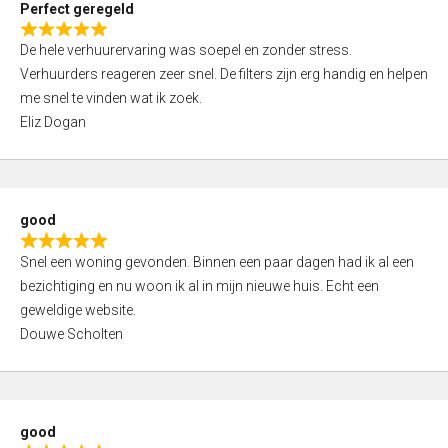
Perfect geregeld
o
R
u
De hele verhuurervaring was soepel en zonder stress.
a
t
Verhuurders reageren zeer snel. De filters zijn erg handig en helpen
t
o
me snel te vinden wat ik zoek.
e
f
Eliz Dogan
d
5
5
,
0
good
o
R
u
Snel een woning gevonden. Binnen een paar dagen had ik al een
a
t
bezichtiging en nu woon ik al in mijn nieuwe huis. Echt een
t
o
geweldige website.
e
f
Douwe Scholten
d
5
5
,
0
good
o