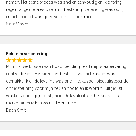
nemen. Het bestelproces was snel en eenvoudig en ik ontving
d
regelmatige updates over mijn bestelling. De levering was op tijd
4
en het product was goed verpakt
Toon meer
,
Sara Visser
0
o
u
t
Echt een verbetering
o
R
f
Mijn nieuwe kussen van Boschbedding heeft mijn slaapervaring
a
5
echt verbeterd. Het kiezen en bestellen van het kussen was
t
gemakkelijk en de levering was snel. Het kussen biedt uitstekende
e
ondersteuning voor mijn nek en hoofd en ik word nu uitgerust
d
wakker zonder pijn of stijfheid. De kwaliteit van het kussen is
5
merkbaar en ik ben zeer
Toon meer
,
Daan Smit
0
o
u