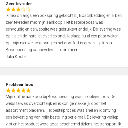
t
Zeer tevreden
o
R
f
Ik heb onlangs een boxspring gekocht bij Boschbedding en ik ben
a
5
zeer tevreden met mijn aankoop. Het bestelproces was
t
eenvoudig en de website was gebruiksvriendelijk. De levering was
e
op tijd en de installatie verliep snel. Ik slaap nu al een paar weken
d
op mijn nieuwe boxspring en het comfort is geweldig. Ik zou
3
Boschbedding aanbevelen
Toon meer
,
Julia Koster
0
o
u
t
Probleemloos
o
R
f
Mijn online aankoop bij Boschbedding was probleemloos. De
a
5
website was overzichtelijk en ik kon gemakkelijk door het
t
assortiment bladeren. Het bestelproces was snel en ik ontving
e
een bevestiging van mijn bestelling per e-mail. De levering verliep
d
vlot en het product werd goed beschermd tijdens het transport. Ik
5