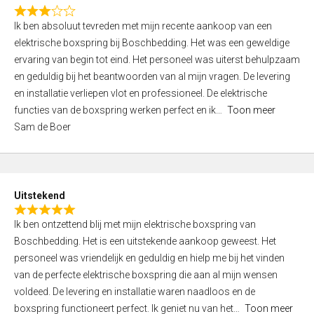
f
R
5
Ik ben absoluut tevreden met mijn recente aankoop van een
a
elektrische boxspring bij Boschbedding. Het was een geweldige
t
ervaring van begin tot eind. Het personeel was uiterst behulpzaam
e
en geduldig bij het beantwoorden van al mijn vragen. De levering
d
en installatie verliepen vlot en professioneel. De elektrische
3
functies van de boxspring werken perfect en ik
Toon meer
,
Sam de Boer
0
o
u
t
Uitstekend
o
R
f
Ik ben ontzettend blij met mijn elektrische boxspring van
a
5
Boschbedding. Het is een uitstekende aankoop geweest. Het
t
personeel was vriendelijk en geduldig en hielp me bij het vinden
e
van de perfecte elektrische boxspring die aan al mijn wensen
d
voldeed. De levering en installatie waren naadloos en de
5
boxspring functioneert perfect. Ik geniet nu van het
Toon meer