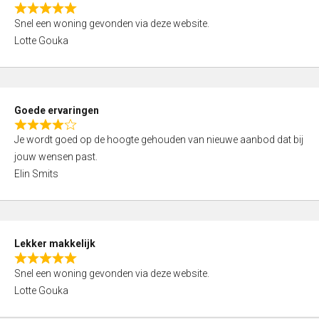
o
R
u
Snel een woning gevonden via deze website.
a
t
Lotte Gouka
t
o
e
f
d
5
5
Goede ervaringen
,
R
0
Je wordt goed op de hoogte gehouden van nieuwe aanbod dat bij
a
o
jouw wensen past.
t
u
Elin Smits
e
t
d
o
4
f
,
5
Lekker makkelijk
0
R
o
Snel een woning gevonden via deze website.
a
u
Lotte Gouka
t
t
e