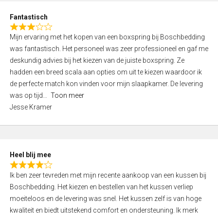
u
d
t
Fantastisch
4
o
R
,
f
Mijn ervaring met het kopen van een boxspring bij Boschbedding
a
0
5
was fantastisch. Het personeel was zeer professioneel en gaf me
t
o
deskundig advies bij het kiezen van de juiste boxspring. Ze
e
u
hadden een breed scala aan opties om uit te kiezen waardoor ik
d
t
de perfecte match kon vinden voor mijn slaapkamer. De levering
3
o
was op tijd
Toon meer
,
f
Jesse Kramer
0
5
o
u
t
Heel blij mee
o
R
f
Ik ben zeer tevreden met mijn recente aankoop van een kussen bij
a
5
Boschbedding. Het kiezen en bestellen van het kussen verliep
t
moeiteloos en de levering was snel. Het kussen zelf is van hoge
e
kwaliteit en biedt uitstekend comfort en ondersteuning. Ik merk
d