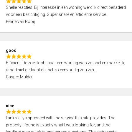
R
u
Snelle reacties. Bij interesse in een woning werd ik direct benaderd
a
t
voor een bezichtiging. Super snelle en efficiënte service.
t
o
Feline van Rooij
e
f
d
5
5
,
good
0
R
o
Efficiënt. De zoektocht naar een woning was zo snel en makkelijk,
a
u
ik had niet gedacht dat het zo eenvoudig zou zijn.
t
t
Casper Mulder
e
o
d
f
5
5
,
nice
0
R
o
I am really impressed with the service this site provides. The
a
u
property I found is exactly what I was looking for, and the
t
t