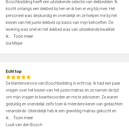
Boschbedding heeft een uitstekende selectie van dekbedden. Ik
a
5
kocht onlangs een dekbed bij hen en ik ben er erg blij mee. Het
t
personeel was deskundig en vriendelijk en ze hielpen me bij het
e
kiezen van het juiste dekbed op basis van mijn behoeften. De
d
levering was snel en het dekbed was van uitstekende kwaliteit.
5
Ik
Toon meer
,
Isa Meijer
0
o
u
t
Echt top
o
R
f
De klantenservice van Boschbedding is echt top. Ik had een paar
a
5
vragen over het kiezen van het juiste matras en ze namen de tijd
t
om mijn vragen te beantwoorden en me te adviseren. Ze waren
e
geduldig en vriendelijk zelfs toen ik meerdere keren van gedachten
d
veranderde. Uiteindelijk heb ik een geweldig matras gekocht en
5
ik
Toon meer
,
Luuk van den Bosch
0