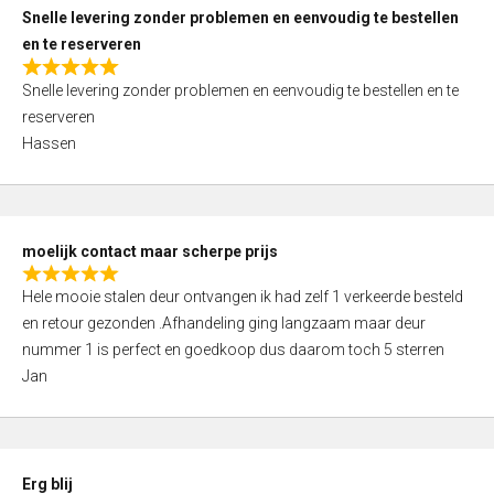
u
Snelle levering zonder problemen en eenvoudig te bestellen
t
en te reserveren
o
R
f
Snelle levering zonder problemen en eenvoudig te bestellen en te
a
5
reserveren
t
Hassen
e
d
5
,
moelijk contact maar scherpe prijs
0
R
o
Hele mooie stalen deur ontvangen ik had zelf 1 verkeerde besteld
a
u
en retour gezonden .Afhandeling ging langzaam maar deur
t
t
nummer 1 is perfect en goedkoop dus daarom toch 5 sterren
e
o
Jan
d
f
5
5
,
0
Erg blij