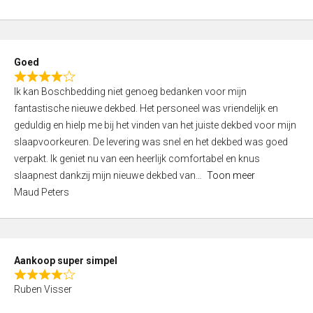
a
5
t
e
d
Goed
4
R
,
Ik kan Boschbedding niet genoeg bedanken voor mijn
a
0
fantastische nieuwe dekbed. Het personeel was vriendelijk en
t
o
geduldig en hielp me bij het vinden van het juiste dekbed voor mijn
e
u
slaapvoorkeuren. De levering was snel en het dekbed was goed
d
t
verpakt. Ik geniet nu van een heerlijk comfortabel en knus
4
o
slaapnest dankzij mijn nieuwe dekbed van
Toon meer
,
f
Maud Peters
0
5
o
u
t
Aankoop super simpel
o
R
f
Ruben Visser
a
5