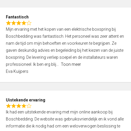
e
d
Fantastisch
5
R
,
Mijn ervaring met het kopen van een elektrische boxspring bij
a
0
Boschbedding was fantastisch. Het personeel was zeer attent en
t
o
nam de tijd om mijn behoeften en voorkeuren te begrijpen. Ze
e
u
gaven deskundig advies en begeleiding bij het kiezen van de juiste
d
t
boxspring. De levering verliep soepel en de installateurs waren
4
o
professioneel. Ik ben erg blij
Toon meer
,
f
Eva Kuijpers
0
5
o
u
t
Uistekende ervaring
o
R
f
Ik had een uitstekende ervaring met mijn online aankoop bij
a
5
Boschbedding. De website was gebruiksvriendelijk en ik vond alle
t
informatie die ik nodig had om een weloverwogen beslissing te
e