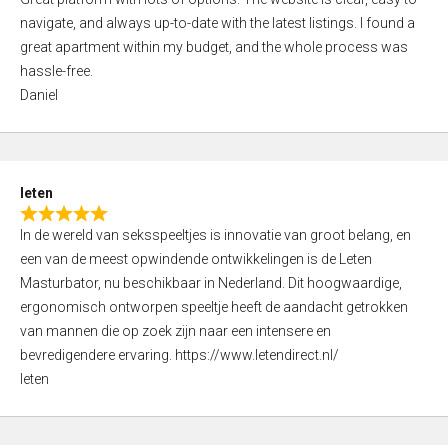
a
o
navigate, and always up-to-date with the latest listings. I found a
t
f
great apartment within my budget, and the whole process was
e
5
hassle-free.
d
Daniel
5
,
0
o
leten
u
R
t
In de wereld van seksspeeltjes is innovatie van groot belang, en
a
o
een van de meest opwindende ontwikkelingen is de Leten
t
f
Masturbator, nu beschikbaar in Nederland. Dit hoogwaardige,
e
5
ergonomisch ontworpen speeltje heeft de aandacht getrokken
d
van mannen die op zoek zijn naar een intensere en
5
bevredigendere ervaring. https://www.letendirect.nl/
,
leten
0
o
u