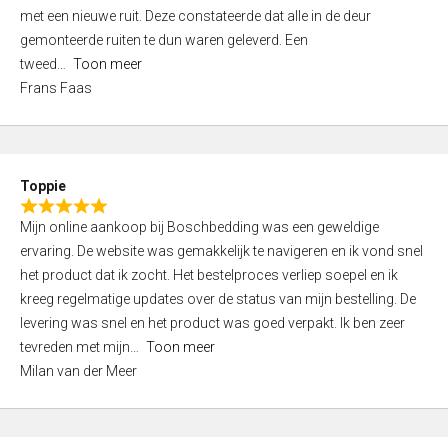
,
met een nieuwe ruit. Deze constateerde dat alle in de deur
0
gemonteerde ruiten te dun waren geleverd. Een
o
tweed
Toon meer
u
Frans Faas
t
o
f
5
Toppie
R
Mijn online aankoop bij Boschbedding was een geweldige
a
ervaring. De website was gemakkelijk te navigeren en ik vond snel
t
het product dat ik zocht. Het bestelproces verliep soepel en ik
e
kreeg regelmatige updates over de status van mijn bestelling. De
d
levering was snel en het product was goed verpakt. Ik ben zeer
5
tevreden met mijn
Toon meer
,
Milan van der Meer
0
o
u