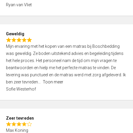
,
Ryan van Vliet
0
o
u
t
Geweldig
o
R
f
Mijn ervaring met het kopen van een matras bij Boschbedding
a
5
was geweldig. Ze boden uitstekend advies en begeleiding tijdens
t
het hele proces. Het personeel nam de tijd om mijn vragen te
e
beantwoorden en hielp me het perfecte matras te vinden. De
d
levering was punctueel en de matras werd met zorg afgeleverd. Ik
5
ben zeer tevreden
Toon meer
,
Sofie Westerhof
0
o
u
t
Zeer tevreden
o
R
f
Max Koning