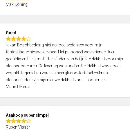
R
f
Max Koning
a
5
t
e
d
Goed
4
R
,
Ik kan Boschbedding niet genoeg bedanken voor mijn
a
0
fantastische nieuwe dekbed. Het personeel was vriendelijk en
t
o
geduldig en hielp me bij het vinden van het juiste dekbed voor mijn
e
u
slaapvoorkeuren. De levering was snel en het dekbed was goed
d
t
verpakt. Ik geniet nu van een heerlijk comfortabel en knus
4
o
slaapnest dankzij mijn nieuwe dekbed van
Toon meer
,
f
Maud Peters
0
5
o
u
t
Aankoop super simpel
o
R
f
Ruben Visser