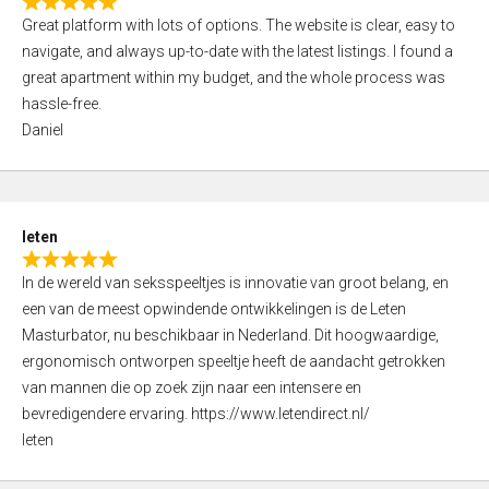
R
t
Great platform with lots of options. The website is clear, easy to
a
o
navigate, and always up-to-date with the latest listings. I found a
t
f
great apartment within my budget, and the whole process was
e
5
hassle-free.
d
Daniel
5
,
0
o
leten
u
R
t
In de wereld van seksspeeltjes is innovatie van groot belang, en
a
o
een van de meest opwindende ontwikkelingen is de Leten
t
f
Masturbator, nu beschikbaar in Nederland. Dit hoogwaardige,
e
5
ergonomisch ontworpen speeltje heeft de aandacht getrokken
d
van mannen die op zoek zijn naar een intensere en
5
bevredigendere ervaring. https://www.letendirect.nl/
,
leten
0
o