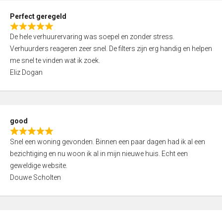
0
Perfect geregeld
o
R
u
De hele verhuurervaring was soepel en zonder stress.
a
t
Verhuurders reageren zeer snel. De filters zijn erg handig en helpen
t
o
me snel te vinden wat ik zoek.
e
f
Eliz Dogan
d
5
5
,
0
good
o
R
u
Snel een woning gevonden. Binnen een paar dagen had ik al een
a
t
bezichtiging en nu woon ik al in mijn nieuwe huis. Echt een
t
o
geweldige website.
e
f
Douwe Scholten
d
5
5
,
0