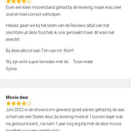
f
R
Even een klein misverstand gehad bij de levering, maar was zeer
5
a
snel en heel correct verholpen.
t
e
Helaas gaan we bij het lezen van de Reviews altijd van het
d
slechtste uit deze fout heb ik ook gemaakt maar dit was niet
4
terecht!
,
Bij deze alle lof aan Tim van mr. Noir!!
0
o
Wij zijn echt super tevreden met de
Toon meer
u
Sylvia
t
o
f
5
Mooie deur
R
Juni 2022 in de showroom geweest goed advies gehad bij de aan
a
schaf van een Stalen deur, bij levering miste ik 1 tussen lager wat
t
na gestuurd werd , na ruim 1 jaar nog erg blij met de deur mooie
e
kwaliteit voor een redelijk prijs.