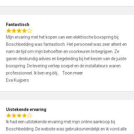
5
t
e
d
Fantastisch
5
R
,
Mijn ervaring met het kopen van een elektrische boxspring bij
a
0
Boschbedding was fantastisch. Het personeel was zeer attent en
t
o
nam de tijd om mijn behoeften en voorkeuren te begrijpen. Ze
e
u
gaven deskundig advies en begeleiding bij het kiezen van de juiste
d
t
boxspring. De levering verliep soepel en de installateurs waren
4
o
professioneel. Ik ben erg blij
Toon meer
,
f
Eva Kuijpers
0
5
o
u
t
Uistekende ervaring
o
R
f
Ik had een uitstekende ervaring met mijn online aankoop bij
a
5
Boschbedding. De website was gebruiksvriendelijk en ik vond alle
t