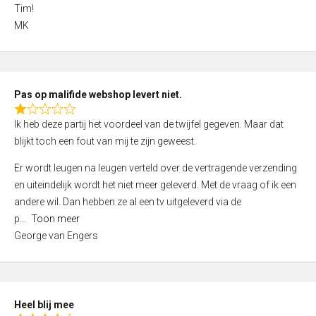
4
Tim!
,
MK
0
o
u
t
Pas op malifide webshop levert niet.
o
R
Ik heb deze partij het voordeel van de twijfel gegeven. Maar dat
f
a
blijkt toch een fout van mij te zijn geweest.
5
t
e
Er wordt leugen na leugen verteld over de vertragende verzending
d
en uiteindelijk wordt het niet meer geleverd. Met de vraag of ik een
1
andere wil. Dan hebben ze al een tv uitgeleverd via de
,
p
Toon meer
0
George van Engers
o
u
t
o
Heel blij mee