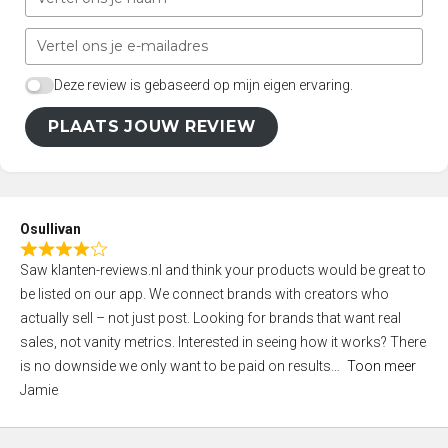
Deze review is gebaseerd op mijn eigen ervaring.
PLAATS JOUW REVIEW
Osullivan
R
Saw klanten-reviews.nl and think your products would be great to
a
be listed on our app. We connect brands with creators who
t
actually sell – not just post. Looking for brands that want real
e
sales, not vanity metrics. Interested in seeing how it works? There
d
is no downside we only want to be paid on results
Toon meer
4
Jamie
,
0