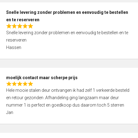
o
u
Snelle levering zonder problemen en eenvoudig te bestellen
t
en te reserveren
o
R
f
Snelle levering zonder problemen en eenvoudig te bestellen en te
a
5
reserveren
t
Hassen
e
d
5
,
moelijk contact maar scherpe prijs
0
R
o
Hele mooie stalen deur ontvangen ik had zelf 1 verkeerde besteld
a
u
en retour gezonden .Afhandeling ging langzaam maar deur
t
t
nummer 1 is perfect en goedkoop dus daarom toch 5 sterren
e
o
Jan
d
f
5
5
,