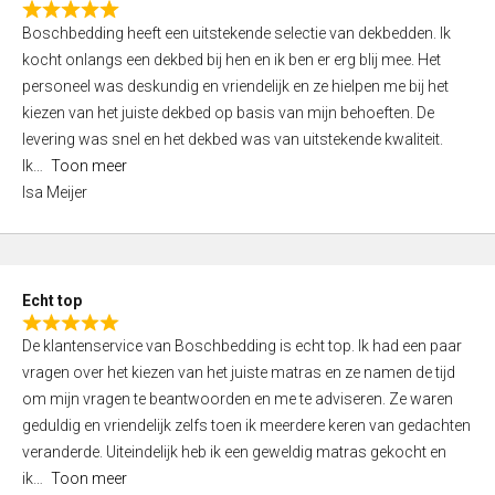
R
f
Boschbedding heeft een uitstekende selectie van dekbedden. Ik
a
5
kocht onlangs een dekbed bij hen en ik ben er erg blij mee. Het
t
personeel was deskundig en vriendelijk en ze hielpen me bij het
e
kiezen van het juiste dekbed op basis van mijn behoeften. De
d
levering was snel en het dekbed was van uitstekende kwaliteit.
5
Ik
Toon meer
,
Isa Meijer
0
o
u
t
Echt top
o
R
f
De klantenservice van Boschbedding is echt top. Ik had een paar
a
5
vragen over het kiezen van het juiste matras en ze namen de tijd
t
om mijn vragen te beantwoorden en me te adviseren. Ze waren
e
geduldig en vriendelijk zelfs toen ik meerdere keren van gedachten
d
veranderde. Uiteindelijk heb ik een geweldig matras gekocht en
5
ik
Toon meer
,