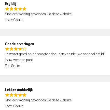
0
Erg blij
o
R
u
Snel een woning gevonden via deze website.
a
t
Lotte Gouka
t
o
e
f
d
5
5
Goede ervaringen
,
R
0
Je wordt goed op de hoogte gehouden van nieuwe aanbod dat bij
a
o
jouw wensen past.
t
u
Elin Smits
e
t
d
o
4
f
,
5
Lekker makkelijk
0
R
o
Snel een woning gevonden via deze website.
a
u
Lotte Gouka
t