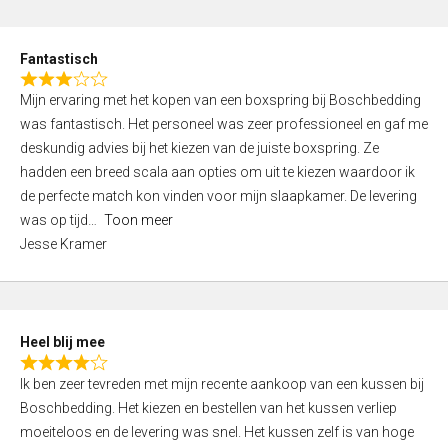
o
e
u
d
t
Fantastisch
4
o
R
,
f
Mijn ervaring met het kopen van een boxspring bij Boschbedding
a
0
5
was fantastisch. Het personeel was zeer professioneel en gaf me
t
o
deskundig advies bij het kiezen van de juiste boxspring. Ze
e
u
hadden een breed scala aan opties om uit te kiezen waardoor ik
d
t
de perfecte match kon vinden voor mijn slaapkamer. De levering
3
o
was op tijd
Toon meer
,
f
Jesse Kramer
0
5
o
u
t
Heel blij mee
o
R
f
Ik ben zeer tevreden met mijn recente aankoop van een kussen bij
a
5
Boschbedding. Het kiezen en bestellen van het kussen verliep
t
moeiteloos en de levering was snel. Het kussen zelf is van hoge
e