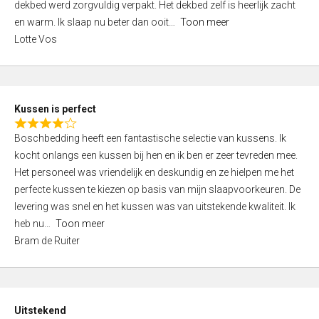
t
dekbed werd zorgvuldig verpakt. Het dekbed zelf is heerlijk zacht
4
o
en warm. Ik slaap nu beter dan ooit
Toon meer
,
f
Lotte Vos
0
5
o
u
t
Kussen is perfect
o
R
f
Boschbedding heeft een fantastische selectie van kussens. Ik
a
5
kocht onlangs een kussen bij hen en ik ben er zeer tevreden mee.
t
Het personeel was vriendelijk en deskundig en ze hielpen me het
e
perfecte kussen te kiezen op basis van mijn slaapvoorkeuren. De
d
levering was snel en het kussen was van uitstekende kwaliteit. Ik
4
heb nu
Toon meer
,
Bram de Ruiter
0
o
u
t
Uitstekend
o