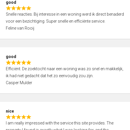
good
o
R
u
Snelle reacties. Bij interesse in een woning werd ik direct benaderd
a
t
voor een bezichtiging. Super snelle en efficiënte service.
t
o
Feline van Rooij
e
f
d
5
5
,
good
0
R
o
Efficiënt. De zoektocht naar een woning was zo snel en makkelijk,
a
u
ik had niet gedacht dat het zo eenvoudig zou zijn.
t
t
Casper Mulder
e
o
d
f
5
5
,
nice
0
R
o
I am really impressed with the service this site provides. The
a
u