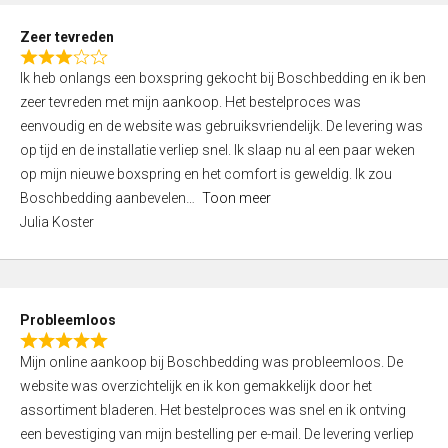
u
t
Zeer tevreden
o
R
f
Ik heb onlangs een boxspring gekocht bij Boschbedding en ik ben
a
5
zeer tevreden met mijn aankoop. Het bestelproces was
t
eenvoudig en de website was gebruiksvriendelijk. De levering was
e
op tijd en de installatie verliep snel. Ik slaap nu al een paar weken
d
op mijn nieuwe boxspring en het comfort is geweldig. Ik zou
3
Boschbedding aanbevelen
Toon meer
,
Julia Koster
0
o
u
t
Probleemloos
o
R
f
Mijn online aankoop bij Boschbedding was probleemloos. De
a
5
website was overzichtelijk en ik kon gemakkelijk door het
t
assortiment bladeren. Het bestelproces was snel en ik ontving
e
een bevestiging van mijn bestelling per e-mail. De levering verliep
d