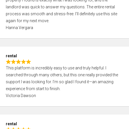
property I found is exactly what I was looking for, and the
t
t
landlord was quick to answer my questions. The entire rental
e
o
process was smooth and stress-free. I’ll definitely use this site
d
f
again for my next move.
5
5
Hanna Vergara
,
0
o
u
rental
t
R
o
This platform is incredibly easy to use and truly helpful. I
a
f
searched through many others, but this one really provided the
t
5
support I was looking for. I’m so glad I found it—an amazing
e
experience from start to finish.
d
Victoria Dawson
5
,
0
o
rental
u