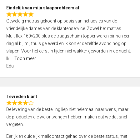
5
Eindelijk van mijn slaapprobleem af!
R
Geweldig matras gekocht op basis van het advies van de
a
vriendelijke dames van de klantenservice. Zowel het matras
t
Multiflex 160×200 plus de traagschuim topper waren binnen een
e
dag al bij mij thuis geleverd en ik kon er dezelfde avond nog op
d
slapen. Voor het eerst in tijden niet wakker geworden in de nacht.
5
Ik
Toon meer
,
Eda
0
o
u
t
Tevreden klant
o
R
f
De levering van de bestelling liep niet helemaal naar wens, maar
a
5
de producten die we ontvangen hebben maken dat we dat snel
t
vergeten.
e
d
Eerlijk en duidelijk mailcontact gehad over de bestelstatus, met