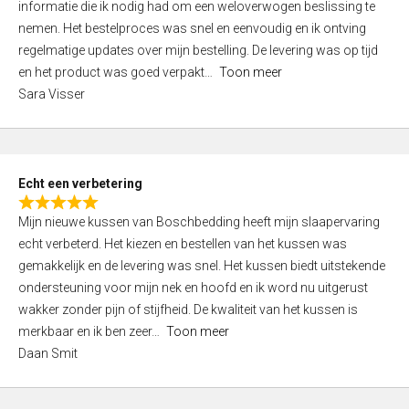
informatie die ik nodig had om een weloverwogen beslissing te
e
nemen. Het bestelproces was snel en eenvoudig en ik ontving
d
regelmatige updates over mijn bestelling. De levering was op tijd
4
en het product was goed verpakt
Toon meer
,
Sara Visser
0
o
u
t
Echt een verbetering
o
R
f
Mijn nieuwe kussen van Boschbedding heeft mijn slaapervaring
a
5
echt verbeterd. Het kiezen en bestellen van het kussen was
t
gemakkelijk en de levering was snel. Het kussen biedt uitstekende
e
ondersteuning voor mijn nek en hoofd en ik word nu uitgerust
d
wakker zonder pijn of stijfheid. De kwaliteit van het kussen is
5
merkbaar en ik ben zeer
Toon meer
,
Daan Smit
0
o