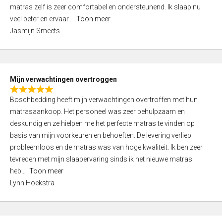
d
t
matras zelf is zeer comfortabel en ondersteunend. Ik slaap nu
5
o
veel beter en ervaar
Toon meer
,
f
Jasmijn Smeets
0
5
o
u
t
Mijn verwachtingen overtroggen
o
R
f
Boschbedding heeft mijn verwachtingen overtroffen met hun
a
5
matrasaankoop. Het personeel was zeer behulpzaam en
t
deskundig en ze hielpen me het perfecte matras te vinden op
e
basis van mijn voorkeuren en behoeften. De levering verliep
d
probleemloos en de matras was van hoge kwaliteit. Ik ben zeer
5
tevreden met mijn slaapervaring sinds ik het nieuwe matras
,
heb
Toon meer
0
Lynn Hoekstra
o
u
t