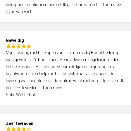
5
boxspring functioneert perfect. Ik geniet nu van het
Toon meer
,
Ryan van Vliet
0
o
u
t
Geweldig
o
R
f
Mijn ervaring met het kopen van een matras bij Boschbedding
a
5
was geweldig. Ze boden uitstekend advies en begeleiding tijdens
t
het hele proces. Het personeel nam de tijd om mijn vragen te
e
beantwoorden en hielp me het perfecte matras te vinden. De
d
levering was punctueel en de matras werd met zorg afgeleverd. Ik
5
ben zeer tevreden
Toon meer
,
Sofie Westerhof
0
o
u
t
Zeer tevreden
o