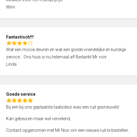
d
Wim
4
,
0
o
Fantastisch!!!
u
R
t
Wat een mooie deuren en wat een goede vriendelijke en kundige
a
o
service… Ons huis is nu helemaal af! Bedankt Mr. noir
t
f
Linda
e
5
d
4
,
Goede service
0
R
o
Bij een bij ons geplaatste taatsdeur was een ruit gesneuveld.
a
u
t
Kan gebeuren maar wel vervelend..
t
e
o
Contact opgenomen met Mr Noir om een nieuwe ruit te bestellen.
d
f