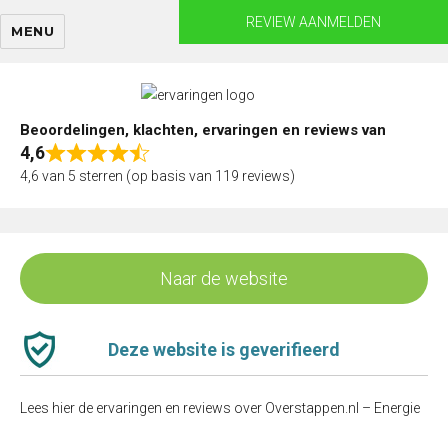
Skip
REVIEW AANMELDEN
MENU
to
content
Beoordelingen, klachten, ervaringen en reviews van
4,6
Rated
4,6 van 5 sterren (op basis van 119 reviews)
4,6
out
of
5
Naar de website
Deze website is geverifieerd
Lees hier de ervaringen en reviews over Overstappen.nl – Energie