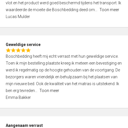
vlot en het product werd goed beschermd tijdens het transport. Ik
5
waardeerde de moeite die Boschbedding deed om
Toon meer
,
Lucas Mulder
0
o
u
t
Geweldige service
o
R
f
Boschbedding heeft mij echt verrast met hun geweldige service.
a
5
Toen ik mijn bestelling plaatste kreeg ik meteen een bevestiging en
t
werd ik regelmatig op de hoogte gehouden van de voortgang. De
e
bezorgers waren vriendelijk en behulpzaam bij het plaatsen van
d
mijn nieuwe bed. Ook de kwaliteit van het matras is uitstekend. Ik
5
ben erg tevreden
Toon meer
,
Emma Bakker
0
o
u
t
Aangenaam verrast