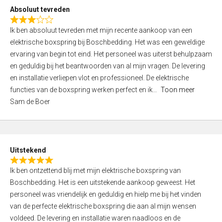
o
Absoluut tevreden
f
R
5
Ik ben absoluut tevreden met mijn recente aankoop van een
a
elektrische boxspring bij Boschbedding. Het was een geweldige
t
ervaring van begin tot eind. Het personeel was uiterst behulpzaam
e
en geduldig bij het beantwoorden van al mijn vragen. De levering
d
en installatie verliepen vlot en professioneel. De elektrische
3
functies van de boxspring werken perfect en ik
Toon meer
,
Sam de Boer
0
o
u
t
Uitstekend
o
R
f
Ik ben ontzettend blij met mijn elektrische boxspring van
a
5
Boschbedding. Het is een uitstekende aankoop geweest. Het
t
personeel was vriendelijk en geduldig en hielp me bij het vinden
e
van de perfecte elektrische boxspring die aan al mijn wensen
d
voldeed. De levering en installatie waren naadloos en de