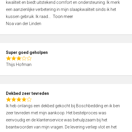
kwaliteit en biedt uitstekend comfort en ondersteuning. Ik merk
d
een aanzienlijke verbetering in mijn slaapkwaliteit sinds ik het
4
kussen gebruik. Ik raad
Toon meer
,
Noa van der Linden
0
o
u
t
Super goed geholpen
o
R
f
Thijs Hofman
a
5
t
e
d
Dekbed zeer tevreden
3
R
,
Ik heb onlangs een dekbed gekocht bij Boschbedding en ik ben
a
0
zeer tevreden met mijn aankoop. Het bestelproces was
t
o
eenvoudig en de klantenservice was behulpzaam bij het
e
u
beantwoorden van mijn vragen. De levering verliep vlot en het
d