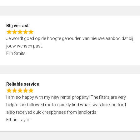
t
e
o
d
f
5
5
Blij verrast
,
R
0
Je wordt goed op de hoogte gehouden van nieuwe aanbod dat bij
a
o
jouw wensen past.
t
u
Elin Smits
e
t
d
o
5
f
,
5
Reliable service
0
R
o
I am so happy with my new rental property! The filters are very
a
u
helpful and allowed me to quickly find what I was looking for. I
t
t
also received quick responses from landlords.
e
o
Ethan Taylor
d
f
5
5
,