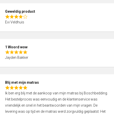
u
t
Geweldig product
o
R
f
Evi Veldhuis
a
5
t
e
d
1 Woord wow
4
R
,
Jayden Bakker
a
0
t
o
e
u
d
t
Blij met mijn matras
5
o
R
,
f
Ik ben erg blij met de aankoop van mijn matras bij Boschbedding.
a
0
5
Het bestelproces was eenvoudig en de klantenservice was
t
o
vriendelijk en snel in het beantwoorden van mijn vragen. De
e
u
levering was op tijd en de matras werd zorgvuldig geplaatst. Het