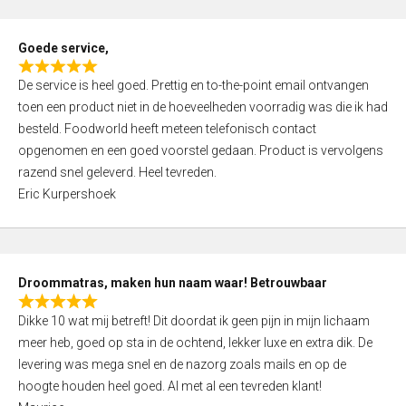
u
t
Goede service,
o
R
f
De service is heel goed. Prettig en to-the-point email ontvangen
a
5
toen een product niet in de hoeveelheden voorradig was die ik had
t
besteld. Foodworld heeft meteen telefonisch contact
e
opgenomen en een goed voorstel gedaan. Product is vervolgens
d
razend snel geleverd. Heel tevreden.
5
Eric Kurpershoek
,
0
o
u
Droommatras, maken hun naam waar! Betrouwbaar
t
R
o
Dikke 10 wat mij betreft! Dit doordat ik geen pijn in mijn lichaam
a
f
meer heb, goed op sta in de ochtend, lekker luxe en extra dik. De
t
5
levering was mega snel en de nazorg zoals mails en op de
e
hoogte houden heel goed. Al met al een tevreden klant!
d