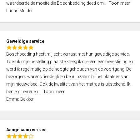
waardeerde de moeite die Boschbedding deed om
Toon meer
,
Lucas Mulder
0
o
u
t
Geweldige service
o
R
f
Boschbedding heeft mij echt verrast met hun geweldige service.
a
5
Toen ik mijn bestelling plaatste kreeg ik meteen een bevestiging en
t
werd ik regelmatig op de hoogte gehouden van de voortgang. De
e
bezorgers waren vriendelijk en behulpzaam bij het plaatsen van
d
mijn nieuwe bed. Ook de kwaliteit van het matras is uitstekend. Ik
5
ben erg tevreden
Toon meer
,
Emma Bakker
0
o
u
t
Aangenaam verrast
o
R