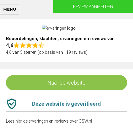
Skip
REVIEW AANMELDEN
MENU
to
content
Beoordelingen, klachten, ervaringen en reviews van
4,6
Rated
4,6 van 5 sterren (op basis van 119 reviews)
4,6
out
of
5
Naar de website
Deze website is geverifieerd
Lees hier de ervaringen en reviews over OSW.nl