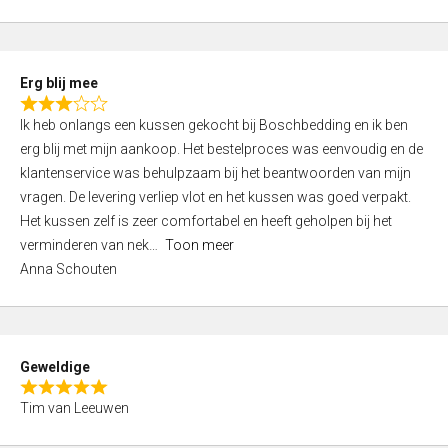
o
u
t
Erg blij mee
o
R
f
Ik heb onlangs een kussen gekocht bij Boschbedding en ik ben
a
5
erg blij met mijn aankoop. Het bestelproces was eenvoudig en de
t
klantenservice was behulpzaam bij het beantwoorden van mijn
e
vragen. De levering verliep vlot en het kussen was goed verpakt.
d
Het kussen zelf is zeer comfortabel en heeft geholpen bij het
3
verminderen van nek
Toon meer
,
Anna Schouten
0
o
u
t
Geweldige
o
R
f
Tim van Leeuwen
a
5
t