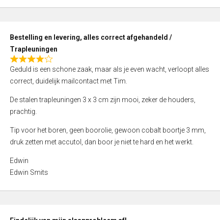
,
0
o
Bestelling en levering, alles correct afgehandeld /
u
Trapleuningen
t
R
o
Geduld is een schone zaak, maar als je even wacht, verloopt alles
a
f
correct, duidelijk mailcontact met Tim.
t
5
e
De stalen trapleuningen 3 x 3 cm zijn mooi, zeker de houders,
d
prachtig.
4
Tip voor het boren, geen boorolie, gewoon cobalt boortje 3 mm,
,
druk zetten met accutol, dan boor je niet te hard en het werkt.
0
o
Edwin
u
Edwin Smits
t
o
f
5