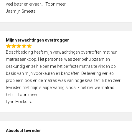
5
o
veel beter en ervaar
Toon meer
,
f
Jasmijn Smeets
0
5
o
u
t
Mijn verwachtingen overtroggen
o
R
f
Boschbedding heeft mijn verwachtingen overtroffen met hun
a
5
matrasaankoop. Het personeel was zeer behulpzaam en
t
deskundig en ze hielpen me het perfecte matras te vinden op
e
basis van mijn voorkeuren en behoeften. De levering verliep
d
probleemloos en de matras was van hoge kwaliteit. Ik ben zeer
5
tevreden met mijn slaapervaring sinds ik het nieuwe matras
,
heb
Toon meer
0
Lynn Hoekstra
o
u
t
o
Absoluut tevreden