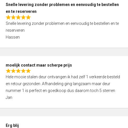
u
Snelle levering zonder problemen en eenvoudig te bestellen
t
en te reserveren
o
R
f
Snelle levering zonder problemen en eenvoudig te bestellen en te
a
5
reserveren
t
Hassen
e
d
5
,
moelijk contact maar scherpe prijs
0
R
o
Hele mooie stalen deur ontvangen ik had zelf 1 verkeerde besteld
a
u
en retour gezonden .Afhandeling ging langzaam maar deur
t
t
nummer 1 is perfect en goedkoop dus daarom toch 5 sterren
e
o
Jan
d
f
5
5
,
0
Erg blij