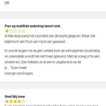
,
MK
0
o
u
t
Pas op malifide webshop levert niet.
o
R
Ik heb deze partij het voordeel van de twijfel gegeven. Maar dat
f
a
blijkt toch een fout van mij te zijn geweest.
5
t
e
Er wordt leugen na leugen verteld over de vertragende verzending
d
en uiteindelijk wordt het niet meer geleverd. Met de vraag of ik een
1
andere wil. Dan hebben ze al een tv uitgeleverd via de
,
p
Toon meer
0
George van Engers
o
u
t
o
Heel blij mee
f
R