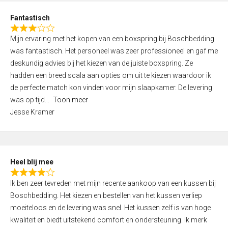
u
d
t
Fantastisch
4
o
R
,
f
Mijn ervaring met het kopen van een boxspring bij Boschbedding
a
0
5
was fantastisch. Het personeel was zeer professioneel en gaf me
t
o
deskundig advies bij het kiezen van de juiste boxspring. Ze
e
u
hadden een breed scala aan opties om uit te kiezen waardoor ik
d
t
de perfecte match kon vinden voor mijn slaapkamer. De levering
3
o
was op tijd
Toon meer
,
f
Jesse Kramer
0
5
o
u
t
Heel blij mee
o
R
f
Ik ben zeer tevreden met mijn recente aankoop van een kussen bij
a
5
Boschbedding. Het kiezen en bestellen van het kussen verliep
t
moeiteloos en de levering was snel. Het kussen zelf is van hoge
e
kwaliteit en biedt uitstekend comfort en ondersteuning. Ik merk
d