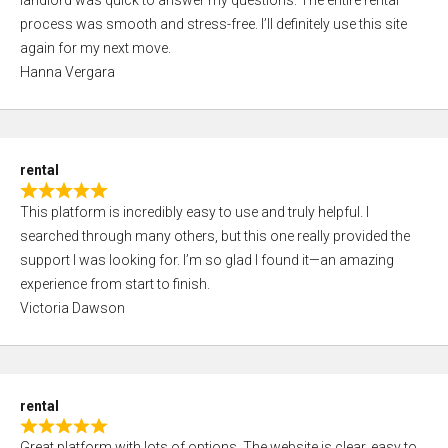
landlord was quick to answer my questions. The entire rental
e
o
process was smooth and stress-free. I’ll definitely use this site
d
f
again for my next move.
5
5
Hanna Vergara
,
0
o
u
rental
t
R
o
This platform is incredibly easy to use and truly helpful. I
a
f
searched through many others, but this one really provided the
t
5
support I was looking for. I’m so glad I found it—an amazing
e
experience from start to finish.
d
Victoria Dawson
5
,
0
o
rental
u
R
t
Great platform with lots of options. The website is clear, easy to