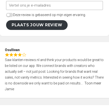
Deze review is gebaseerd op mijn eigen ervaring.
PLAATS JOUW REVIEW
Osullivan
R
Saw klanten-reviews.nl and think your products would be great to
a
be listed on our app. We connect brands with creators who
t
actually sell – not just post. Looking for brands that want real
e
sales, not vanity metrics. Interested in seeing how it works? There
d
is no downside we only want to be paid on results
Toon meer
4
Jamie
,
0
o