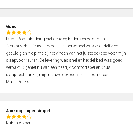
a
5
t
e
d
Goed
4
R
,
Ik kan Boschbedding niet genoeg bedanken voor mijn
a
0
fantastische nieuwe dekbed. Het personeel was vriendelijk en
t
o
geduldig en hielp me bij het vinden van het juiste dekbed voor mijn
e
u
slaapvoorkeuren. De levering was snel en het dekbed was goed
d
t
verpakt. Ik geniet nu van een heerlijk comfortabel en knus
4
o
slaapnest dankzij mijn nieuwe dekbed van
Toon meer
,
f
Maud Peters
0
5
o
u
t
Aankoop super simpel
o
R
f
Ruben Visser
a
5