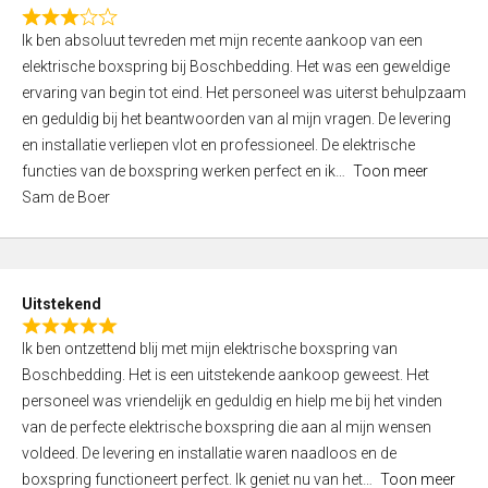
f
R
5
Ik ben absoluut tevreden met mijn recente aankoop van een
a
elektrische boxspring bij Boschbedding. Het was een geweldige
t
ervaring van begin tot eind. Het personeel was uiterst behulpzaam
e
en geduldig bij het beantwoorden van al mijn vragen. De levering
d
en installatie verliepen vlot en professioneel. De elektrische
3
functies van de boxspring werken perfect en ik
Toon meer
,
Sam de Boer
0
o
u
t
Uitstekend
o
R
f
Ik ben ontzettend blij met mijn elektrische boxspring van
a
5
Boschbedding. Het is een uitstekende aankoop geweest. Het
t
personeel was vriendelijk en geduldig en hielp me bij het vinden
e
van de perfecte elektrische boxspring die aan al mijn wensen
d
voldeed. De levering en installatie waren naadloos en de
5
boxspring functioneert perfect. Ik geniet nu van het
Toon meer