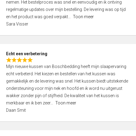
nemen. Het bestelproces was snel en eenvoudig en ik ontving
d
regelmatige updates over mijn bestelling. De levering was op tijd
4
en het product was goed verpakt
Toon meer
,
Sara Visser
0
o
u
t
Echt een verbetering
o
R
f
Mijn nieuwe kussen van Boschbedding heeft mijn slaapervaring
a
5
echt verbeterd. Het kiezen en bestellen van het kussen was
t
gemakkelijk en de levering was snel. Het kussen biedt uitstekende
e
ondersteuning voor mijn nek en hoofd en ik word nu uitgerust
d
wakker zonder pijn of stijfheid. De kwaliteit van het kussen is
5
merkbaar en ik ben zeer
Toon meer
,
Daan Smit
0
o
u