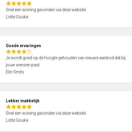
o
R
u
Snel een woning gevonden via deze website.
a
t
Lotte Gouka
t
o
e
f
d
5
5
Goede ervaringen
,
R
0
Je wordt goed op de hoogte gehouden van nieuwe aanbod dat bij
a
o
jouw wensen past.
t
u
Elin Smits
e
t
d
o
4
f
,
5
Lekker makkelijk
0
R
o
Snel een woning gevonden via deze website.
a
u
Lotte Gouka
t
t
e