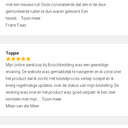
,
met een nieuwe ruit. Deze constateerde dat alle in de deur
0
gemonteerde ruiten te dun waren geleverd. Een
o
tweed
Toon meer
u
Frans Faas
t
o
f
5
Toppie
R
Mijn online aankoop bij Boschbedding was een geweldige
a
ervaring. De website was gemakkelijk te navigeren en ik vond snel
t
het product dat ik zocht. Het bestelproces verliep soepel en ik
e
kreeg regelmatige updates over de status van mijn bestelling. De
d
levering was snel en het product was goed verpakt. Ik ben zeer
5
tevreden met mijn
Toon meer
,
Milan van der Meer
0
o
u