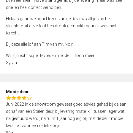
Even een klein misverstand gehad bij de levering, maar was zeer
5
a
snel en heel correct verholpen.
t
e
Helaas gaan we bij het lezen van de Reviews altijd van het
d
slechtste uit deze fout heb ik ook gemaakt maar dit was niet
4
terecht!
,
Bij deze alle lof aan Tim van mr. Noir!!
0
o
Wij zijn echt super tevreden met de
Toon meer
u
Sylvia
t
o
f
5
Mooie deur
R
Juni 2022 in de showroom geweest goed advies gehad bij de aan
a
schaf van een Stalen deur, bij levering miste ik 1 tussen lager wat
t
na gestuurd werd , na ruim 1 jaar nog erg blij met de deur mooie
e
kwaliteit voor een redelijk prijs.
d
Wim