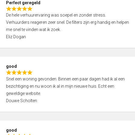
Perfect geregeld
o
R
u
De hele verhuurervaring was soepel en zonder stress.
a
t
Verhuurders reageren zeer snel. De filters zijn erg handig en helpen
t
o
me snel te vinden wat ik zoek.
e
f
Eliz Dogan
d
5
5
,
0
good
o
R
u
Snel een woning gevonden. Binnen een paar dagen had ik al een
a
t
bezichtiging en nu woon ik al in mijn nieuwe huis. Echt een
t
o
geweldige website.
e
f
Douwe Scholten
d
5
5
,
0
good
o