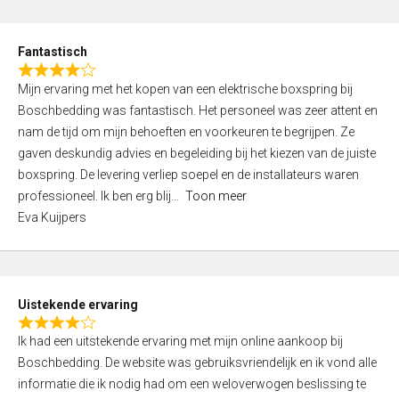
e
d
Fantastisch
5
R
,
Mijn ervaring met het kopen van een elektrische boxspring bij
a
0
Boschbedding was fantastisch. Het personeel was zeer attent en
t
o
nam de tijd om mijn behoeften en voorkeuren te begrijpen. Ze
e
u
gaven deskundig advies en begeleiding bij het kiezen van de juiste
d
t
boxspring. De levering verliep soepel en de installateurs waren
4
o
professioneel. Ik ben erg blij
Toon meer
,
f
Eva Kuijpers
0
5
o
u
t
Uistekende ervaring
o
R
f
Ik had een uitstekende ervaring met mijn online aankoop bij
a
5
Boschbedding. De website was gebruiksvriendelijk en ik vond alle
t
informatie die ik nodig had om een weloverwogen beslissing te
e