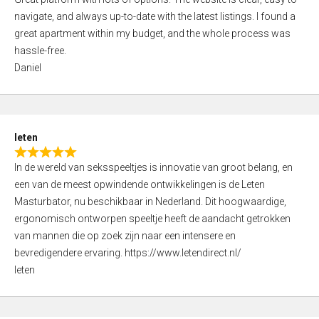
a
o
navigate, and always up-to-date with the latest listings. I found a
t
f
great apartment within my budget, and the whole process was
e
5
hassle-free.
d
Daniel
5
,
0
o
leten
u
R
t
In de wereld van seksspeeltjes is innovatie van groot belang, en
a
o
een van de meest opwindende ontwikkelingen is de Leten
t
f
Masturbator, nu beschikbaar in Nederland. Dit hoogwaardige,
e
5
ergonomisch ontworpen speeltje heeft de aandacht getrokken
d
van mannen die op zoek zijn naar een intensere en
5
bevredigendere ervaring. https://www.letendirect.nl/
,
leten
0
o
u