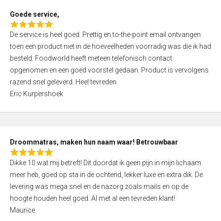
t
Goede service,
o
R
f
De service is heel goed. Prettig en to-the-point email ontvangen
a
5
toen een product niet in de hoeveelheden voorradig was die ik had
t
besteld. Foodworld heeft meteen telefonisch contact
e
opgenomen en een goed voorstel gedaan. Product is vervolgens
d
razend snel geleverd. Heel tevreden.
5
Eric Kurpershoek
,
0
o
u
Droommatras, maken hun naam waar! Betrouwbaar
t
R
o
Dikke 10 wat mij betreft! Dit doordat ik geen pijn in mijn lichaam
a
f
meer heb, goed op sta in de ochtend, lekker luxe en extra dik. De
t
5
levering was mega snel en de nazorg zoals mails en op de
e
hoogte houden heel goed. Al met al een tevreden klant!
d
Maurice
5