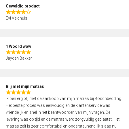
t
Geweldig product
o
R
f
Evi Veldhuis
a
5
t
e
d
1 Woord wow
4
R
,
Jayden Bakker
a
0
t
o
e
u
d
t
Blij met mijn matras
5
o
R
,
f
Ik ben erg blij met de aankoop van mijn matras bij Boschbedding.
a
0
5
Het bestelproces was eenvoudig en de klantenservice was
t
o
vriendelijk en snel in het beantwoorden van mijn vragen. De
e
u
levering was op tijd en de matras werd zorgvuldig geplaatst. Het
d
t
matras zelf is zeer comfortabel en ondersteunend. Ik slaap nu