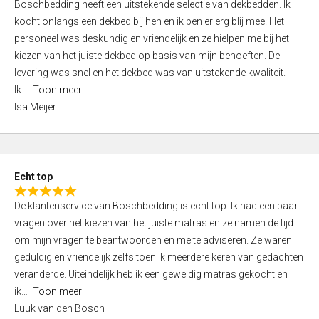
Boschbedding heeft een uitstekende selectie van dekbedden. Ik
a
5
kocht onlangs een dekbed bij hen en ik ben er erg blij mee. Het
t
personeel was deskundig en vriendelijk en ze hielpen me bij het
e
kiezen van het juiste dekbed op basis van mijn behoeften. De
d
levering was snel en het dekbed was van uitstekende kwaliteit.
5
Ik
Toon meer
,
Isa Meijer
0
o
u
t
Echt top
o
R
f
De klantenservice van Boschbedding is echt top. Ik had een paar
a
5
vragen over het kiezen van het juiste matras en ze namen de tijd
t
om mijn vragen te beantwoorden en me te adviseren. Ze waren
e
geduldig en vriendelijk zelfs toen ik meerdere keren van gedachten
d
veranderde. Uiteindelijk heb ik een geweldig matras gekocht en
5
ik
Toon meer
,
Luuk van den Bosch
0