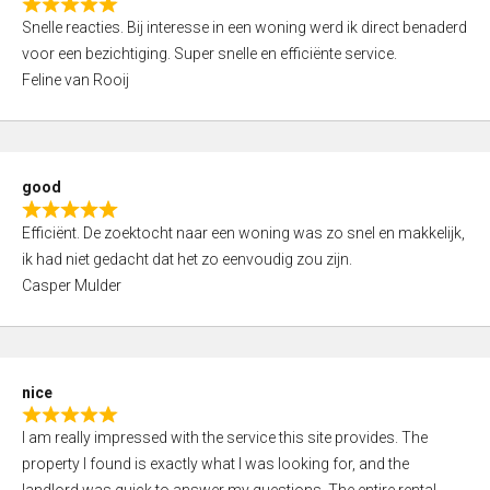
R
u
Snelle reacties. Bij interesse in een woning werd ik direct benaderd
a
t
voor een bezichtiging. Super snelle en efficiënte service.
t
o
Feline van Rooij
e
f
d
5
5
,
good
0
R
o
Efficiënt. De zoektocht naar een woning was zo snel en makkelijk,
a
u
ik had niet gedacht dat het zo eenvoudig zou zijn.
t
t
Casper Mulder
e
o
d
f
5
5
,
nice
0
R
o
I am really impressed with the service this site provides. The
a
u
property I found is exactly what I was looking for, and the
t
t