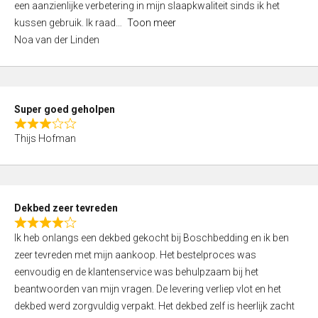
een aanzienlijke verbetering in mijn slaapkwaliteit sinds ik het
4
kussen gebruik. Ik raad
Toon meer
,
Noa van der Linden
0
o
u
t
Super goed geholpen
o
R
f
Thijs Hofman
a
5
t
e
d
Dekbed zeer tevreden
3
R
,
Ik heb onlangs een dekbed gekocht bij Boschbedding en ik ben
a
0
zeer tevreden met mijn aankoop. Het bestelproces was
t
o
eenvoudig en de klantenservice was behulpzaam bij het
e
u
beantwoorden van mijn vragen. De levering verliep vlot en het
d
t
dekbed werd zorgvuldig verpakt. Het dekbed zelf is heerlijk zacht
4