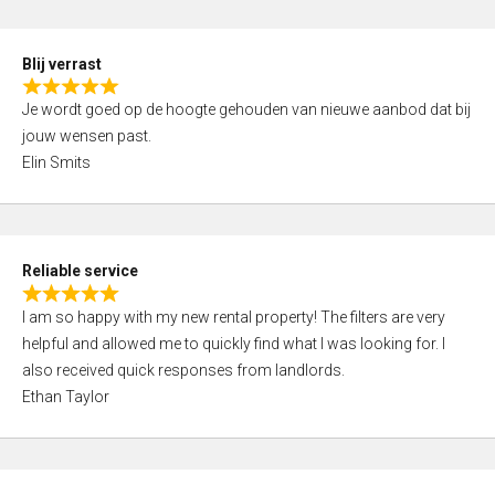
o
d
f
5
5
Blij verrast
,
R
0
Je wordt goed op de hoogte gehouden van nieuwe aanbod dat bij
a
o
jouw wensen past.
t
u
Elin Smits
e
t
d
o
5
f
,
5
Reliable service
0
R
o
I am so happy with my new rental property! The filters are very
a
u
helpful and allowed me to quickly find what I was looking for. I
t
t
also received quick responses from landlords.
e
o
Ethan Taylor
d
f
5
5
,
0