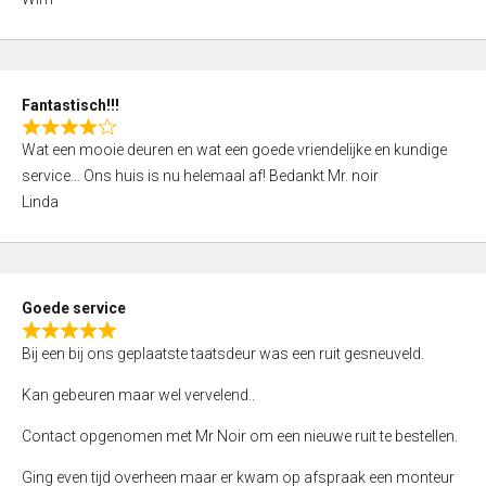
4
,
0
o
Fantastisch!!!
u
R
t
Wat een mooie deuren en wat een goede vriendelijke en kundige
a
o
service… Ons huis is nu helemaal af! Bedankt Mr. noir
t
f
Linda
e
5
d
4
,
Goede service
0
R
o
Bij een bij ons geplaatste taatsdeur was een ruit gesneuveld.
a
u
t
Kan gebeuren maar wel vervelend..
t
e
o
Contact opgenomen met Mr Noir om een nieuwe ruit te bestellen.
d
f
5
Ging even tijd overheen maar er kwam op afspraak een monteur
5