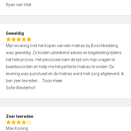
,
Ryan van Vliet
0
o
u
t
Geweldig
o
R
f
Mijn ervaring met het kopen van een matras bij Boschbedding
a
5
was geweldig. Ze boden uitstekend advies en begeleiding tijdens
t
het hele proces. Het personeel nam de tijd om mijn vragen te
e
beantwoorden en hielp me het perfecte matras te vinden. De
d
levering was punctueel en de matras werd met zorg afgeleverd. Ik
5
ben zeer tevreden
Toon meer
,
Sofie Westerhof
0
o
u
t
Zeer tevreden
o
R
f
Max Koning