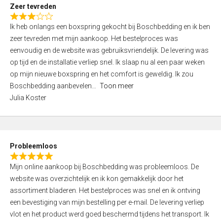
t
Zeer tevreden
o
R
f
Ik heb onlangs een boxspring gekocht bij Boschbedding en ik ben
a
5
zeer tevreden met mijn aankoop. Het bestelproces was
t
eenvoudig en de website was gebruiksvriendelijk. De levering was
e
op tijd en de installatie verliep snel. Ik slaap nu al een paar weken
d
op mijn nieuwe boxspring en het comfort is geweldig. Ik zou
3
Boschbedding aanbevelen
Toon meer
,
Julia Koster
0
o
u
t
Probleemloos
o
R
f
Mijn online aankoop bij Boschbedding was probleemloos. De
a
5
website was overzichtelijk en ik kon gemakkelijk door het
t
assortiment bladeren. Het bestelproces was snel en ik ontving
e
een bevestiging van mijn bestelling per e-mail. De levering verliep
d
vlot en het product werd goed beschermd tijdens het transport. Ik
5