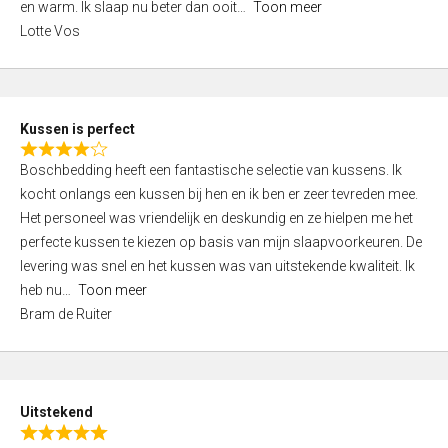
o
en warm. Ik slaap nu beter dan ooit
Toon meer
,
f
Lotte Vos
0
5
o
u
t
Kussen is perfect
o
R
f
Boschbedding heeft een fantastische selectie van kussens. Ik
a
5
kocht onlangs een kussen bij hen en ik ben er zeer tevreden mee.
t
Het personeel was vriendelijk en deskundig en ze hielpen me het
e
perfecte kussen te kiezen op basis van mijn slaapvoorkeuren. De
d
levering was snel en het kussen was van uitstekende kwaliteit. Ik
4
heb nu
Toon meer
,
Bram de Ruiter
0
o
u
t
Uitstekend
o
R
f