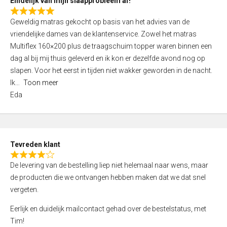
Eindelijk van mijn slaapprobleem af!
R
Geweldig matras gekocht op basis van het advies van de
a
vriendelijke dames van de klantenservice. Zowel het matras
t
Multiflex 160×200 plus de traagschuim topper waren binnen een
e
dag al bij mij thuis geleverd en ik kon er dezelfde avond nog op
d
slapen. Voor het eerst in tijden niet wakker geworden in de nacht.
5
Ik
Toon meer
,
Eda
0
o
u
t
Tevreden klant
o
R
f
De levering van de bestelling liep niet helemaal naar wens, maar
a
5
de producten die we ontvangen hebben maken dat we dat snel
t
vergeten.
e
d
Eerlijk en duidelijk mailcontact gehad over de bestelstatus, met
4
Tim!