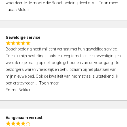
waardeerde de moeite die Boschbedding deed om
Toon meer
,
Lucas Mulder
0
o
u
t
Geweldige service
o
R
f
Boschbedding heeft mij echt verrast met hun geweldige service.
a
5
Toen ik mijn bestelling plaatste kreeg ik meteen een bevestiging en
t
werd ik regelmatig op de hoogte gehouden van de voortgang. De
e
bezorgers waren vriendelijk en behulpzaam bij het plaatsen van
d
mijn nieuwe bed. Ook de kwaliteit van het matras is uitstekend. Ik
5
ben erg tevreden
Toon meer
,
Emma Bakker
0
o
u
t
Aangenaam verrast
o
R