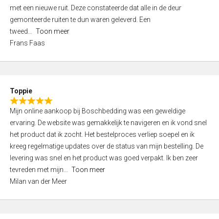
,
met een nieuwe ruit. Deze constateerde dat alle in de deur
0
gemonteerde ruiten te dun waren geleverd. Een
o
tweed
Toon meer
u
Frans Faas
t
o
f
5
Toppie
R
Mijn online aankoop bij Boschbedding was een geweldige
a
ervaring. De website was gemakkelijk te navigeren en ik vond snel
t
het product dat ik zocht. Het bestelproces verliep soepel en ik
e
kreeg regelmatige updates over de status van mijn bestelling. De
d
levering was snel en het product was goed verpakt. Ik ben zeer
5
tevreden met mijn
Toon meer
,
Milan van der Meer
0
o
u