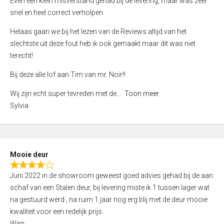
Even een klein misverstand gehad bij de levering, maar was zeer
5
a
snel en heel correct verholpen.
t
e
Helaas gaan we bij het lezen van de Reviews altijd van het
d
slechtste uit deze fout heb ik ook gemaakt maar dit was niet
4
terecht!
,
Bij deze alle lof aan Tim van mr. Noir!!
0
o
Wij zijn echt super tevreden met de
Toon meer
u
Sylvia
t
o
f
5
Mooie deur
R
Juni 2022 in de showroom geweest goed advies gehad bij de aan
a
schaf van een Stalen deur, bij levering miste ik 1 tussen lager wat
t
na gestuurd werd , na ruim 1 jaar nog erg blij met de deur mooie
e
kwaliteit voor een redelijk prijs.
d
Wim