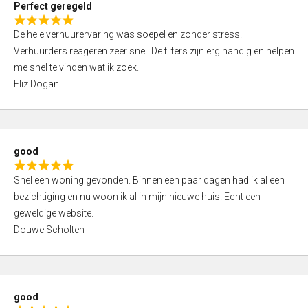
Perfect geregeld
o
R
u
De hele verhuurervaring was soepel en zonder stress.
a
t
Verhuurders reageren zeer snel. De filters zijn erg handig en helpen
t
o
me snel te vinden wat ik zoek.
e
f
Eliz Dogan
d
5
5
,
0
good
o
R
u
Snel een woning gevonden. Binnen een paar dagen had ik al een
a
t
bezichtiging en nu woon ik al in mijn nieuwe huis. Echt een
t
o
geweldige website.
e
f
Douwe Scholten
d
5
5
,
0
good
o