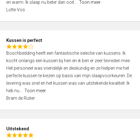
o
en warm. Ik slaap nu beter dan ooit
Toon meer
,
f
Lotte Vos
0
5
o
u
t
Kussen is perfect
o
R
f
Boschbedding heeft een fantastische selectie van kussens. Ik
a
5
kocht onlangs een kussen bij hen en ik ben er zeer tevreden mee.
t
Het personeel was vriendelijk en deskundig en ze hielpen me het
e
perfecte kussen te kiezen op basis van mijn slaapvoorkeuren. De
d
levering was snel en het kussen was van uitstekende kwaliteit. Ik
4
heb nu
Toon meer
,
Bram de Ruiter
0
o
u
t
Uitstekend
o
R
f