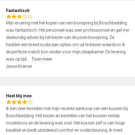
u
d
t
Fantastisch
4
o
R
,
f
Mijn ervaring met het kopen van een boxspring bij Boschbedding
a
0
5
was fantastisch. Het personeel was zeer professioneel en gaf me
t
o
deskundig advies bij het kiezen van de juiste boxspring. Ze
e
u
hadden een breed scala aan opties om uit te kiezen waardoor ik
d
t
de perfecte match kon vinden voor mijn slaapkamer. De levering
3
o
was op tijd
Toon meer
,
f
Jesse Kramer
0
5
o
u
t
Heel blij mee
o
R
f
Ik ben zeer tevreden met mijn recente aankoop van een kussen bij
a
5
Boschbedding. Het kiezen en bestellen van het kussen verliep
t
moeiteloos en de levering was snel. Het kussen zelf is van hoge
e
kwaliteit en biedt uitstekend comfort en ondersteuning. Ik merk
d