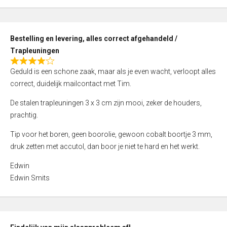
,
0
o
Bestelling en levering, alles correct afgehandeld /
u
Trapleuningen
t
R
o
Geduld is een schone zaak, maar als je even wacht, verloopt alles
a
f
correct, duidelijk mailcontact met Tim.
t
5
e
De stalen trapleuningen 3 x 3 cm zijn mooi, zeker de houders,
d
prachtig.
4
Tip voor het boren, geen boorolie, gewoon cobalt boortje 3 mm,
,
druk zetten met accutol, dan boor je niet te hard en het werkt.
0
o
Edwin
u
Edwin Smits
t
o
f
5