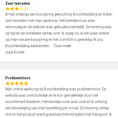
t
Zeer tevreden
o
R
f
Ik heb onlangs een boxspring gekocht bij Boschbedding en ik ben
a
5
zeer tevreden met mijn aankoop. Het bestelproces was
t
eenvoudig en de website was gebruiksvriendelijk. De levering was
e
op tijd en de installatie verliep snel. Ik slaap nu al een paar weken
d
op mijn nieuwe boxspring en het comfort is geweldig. Ik zou
3
Boschbedding aanbevelen
Toon meer
,
Julia Koster
0
o
u
t
Probleemloos
o
R
f
Mijn online aankoop bij Boschbedding was probleemloos. De
a
5
website was overzichtelijk en ik kon gemakkelijk door het
t
assortiment bladeren. Het bestelproces was snel en ik ontving
e
een bevestiging van mijn bestelling per e-mail. De levering verliep
d
vlot en het product werd goed beschermd tijdens het transport. Ik
5