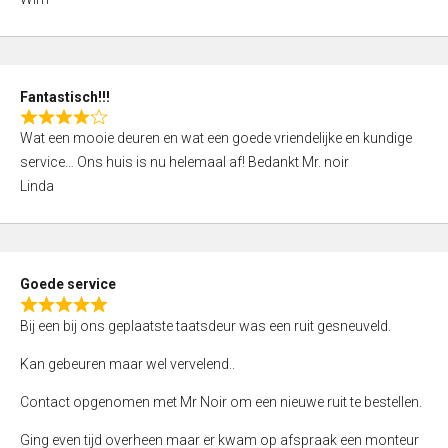
4
,
0
o
Fantastisch!!!
u
R
t
Wat een mooie deuren en wat een goede vriendelijke en kundige
a
o
service… Ons huis is nu helemaal af! Bedankt Mr. noir
t
f
Linda
e
5
d
4
,
Goede service
0
R
o
Bij een bij ons geplaatste taatsdeur was een ruit gesneuveld.
a
u
t
Kan gebeuren maar wel vervelend..
t
e
o
Contact opgenomen met Mr Noir om een nieuwe ruit te bestellen.
d
f
5
Ging even tijd overheen maar er kwam op afspraak een monteur
5