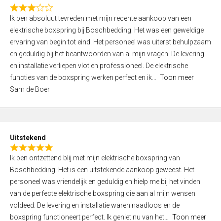
f
R
5
Ik ben absoluut tevreden met mijn recente aankoop van een
a
elektrische boxspring bij Boschbedding. Het was een geweldige
t
ervaring van begin tot eind. Het personeel was uiterst behulpzaam
e
en geduldig bij het beantwoorden van al mijn vragen. De levering
d
en installatie verliepen vlot en professioneel. De elektrische
3
functies van de boxspring werken perfect en ik
Toon meer
,
Sam de Boer
0
o
u
t
Uitstekend
o
R
f
Ik ben ontzettend blij met mijn elektrische boxspring van
a
5
Boschbedding. Het is een uitstekende aankoop geweest. Het
t
personeel was vriendelijk en geduldig en hielp me bij het vinden
e
van de perfecte elektrische boxspring die aan al mijn wensen
d
voldeed. De levering en installatie waren naadloos en de
5
boxspring functioneert perfect. Ik geniet nu van het
Toon meer