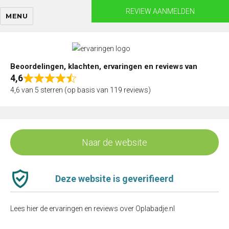
Skip
REVIEW AANMELDEN
MENU
to
content
Beoordelingen, klachten, ervaringen en reviews van
4,6
Rated
4,6 van 5 sterren (op basis van 119 reviews)
4,6
out
of
5
Naar de website
Deze website is geverifieerd
Lees hier de ervaringen en reviews over Oplabadje.nl