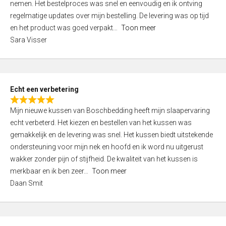
nemen. Het bestelproces was snel en eenvoudig en ik ontving
d
regelmatige updates over mijn bestelling. De levering was op tijd
4
en het product was goed verpakt
Toon meer
,
Sara Visser
0
o
u
t
Echt een verbetering
o
R
f
Mijn nieuwe kussen van Boschbedding heeft mijn slaapervaring
a
5
echt verbeterd. Het kiezen en bestellen van het kussen was
t
gemakkelijk en de levering was snel. Het kussen biedt uitstekende
e
ondersteuning voor mijn nek en hoofd en ik word nu uitgerust
d
wakker zonder pijn of stijfheid. De kwaliteit van het kussen is
5
merkbaar en ik ben zeer
Toon meer
,
Daan Smit
0
o
u