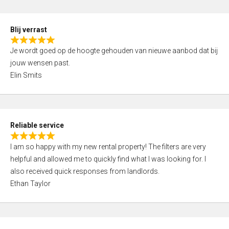
o
d
f
5
5
Blij verrast
,
R
0
Je wordt goed op de hoogte gehouden van nieuwe aanbod dat bij
a
o
jouw wensen past.
t
u
Elin Smits
e
t
d
o
5
f
,
5
Reliable service
0
R
o
I am so happy with my new rental property! The filters are very
a
u
helpful and allowed me to quickly find what I was looking for. I
t
t
also received quick responses from landlords.
e
o
Ethan Taylor
d
f
5
5
,
0