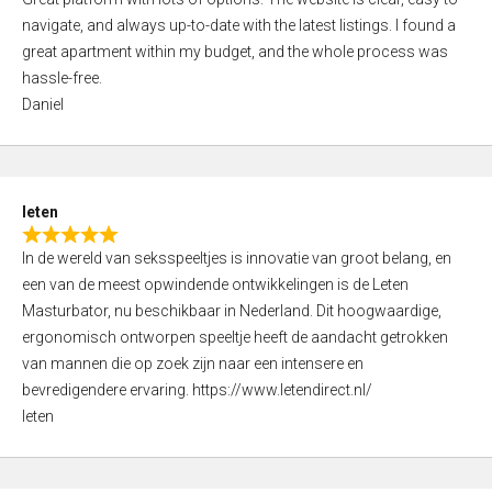
a
o
navigate, and always up-to-date with the latest listings. I found a
t
f
great apartment within my budget, and the whole process was
e
5
hassle-free.
d
Daniel
5
,
0
o
leten
u
R
t
In de wereld van seksspeeltjes is innovatie van groot belang, en
a
o
een van de meest opwindende ontwikkelingen is de Leten
t
f
Masturbator, nu beschikbaar in Nederland. Dit hoogwaardige,
e
5
ergonomisch ontworpen speeltje heeft de aandacht getrokken
d
van mannen die op zoek zijn naar een intensere en
5
bevredigendere ervaring. https://www.letendirect.nl/
,
leten
0
o
u