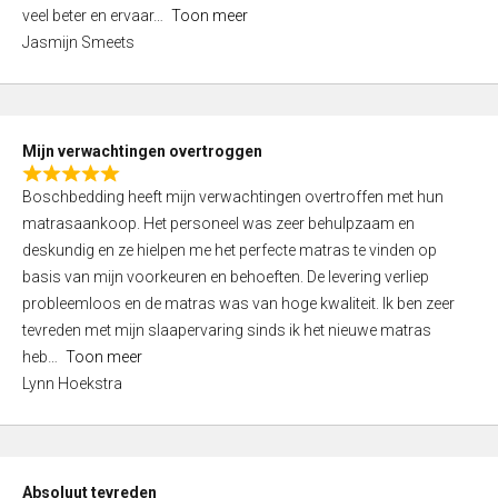
5
o
veel beter en ervaar
Toon meer
,
f
Jasmijn Smeets
0
5
o
u
t
Mijn verwachtingen overtroggen
o
R
f
Boschbedding heeft mijn verwachtingen overtroffen met hun
a
5
matrasaankoop. Het personeel was zeer behulpzaam en
t
deskundig en ze hielpen me het perfecte matras te vinden op
e
basis van mijn voorkeuren en behoeften. De levering verliep
d
probleemloos en de matras was van hoge kwaliteit. Ik ben zeer
5
tevreden met mijn slaapervaring sinds ik het nieuwe matras
,
heb
Toon meer
0
Lynn Hoekstra
o
u
t
o
Absoluut tevreden