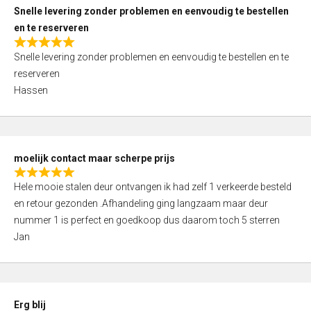
u
Snelle levering zonder problemen en eenvoudig te bestellen
t
en te reserveren
o
R
f
Snelle levering zonder problemen en eenvoudig te bestellen en te
a
5
reserveren
t
Hassen
e
d
5
,
moelijk contact maar scherpe prijs
0
R
o
Hele mooie stalen deur ontvangen ik had zelf 1 verkeerde besteld
a
u
en retour gezonden .Afhandeling ging langzaam maar deur
t
t
nummer 1 is perfect en goedkoop dus daarom toch 5 sterren
e
o
Jan
d
f
5
5
,
0
Erg blij