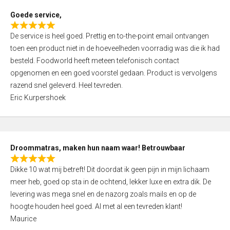
t
Goede service,
o
R
f
De service is heel goed. Prettig en to-the-point email ontvangen
a
5
toen een product niet in de hoeveelheden voorradig was die ik had
t
besteld. Foodworld heeft meteen telefonisch contact
e
opgenomen en een goed voorstel gedaan. Product is vervolgens
d
razend snel geleverd. Heel tevreden.
5
Eric Kurpershoek
,
0
o
u
Droommatras, maken hun naam waar! Betrouwbaar
t
R
o
Dikke 10 wat mij betreft! Dit doordat ik geen pijn in mijn lichaam
a
f
meer heb, goed op sta in de ochtend, lekker luxe en extra dik. De
t
5
levering was mega snel en de nazorg zoals mails en op de
e
hoogte houden heel goed. Al met al een tevreden klant!
d
Maurice
5