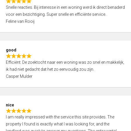
R
u
Snelle reacties. Bij interesse in een woning werd ik direct benaderd
a
t
voor een bezichtiging. Super snelle en efficiënte service.
t
o
Feline van Rooij
e
f
d
5
5
,
good
0
R
o
Efficiënt. De zoektocht naar een woning was zo snel en makkelijk,
a
u
ik had niet gedacht dat het zo eenvoudig zou zijn.
t
t
Casper Mulder
e
o
d
f
5
5
,
nice
0
R
o
I am really impressed with the service this site provides. The
a
u
property I found is exactly what I was looking for, and the
t
t