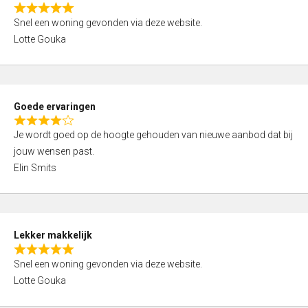
o
R
u
Snel een woning gevonden via deze website.
a
t
Lotte Gouka
t
o
e
f
d
5
5
Goede ervaringen
,
R
0
Je wordt goed op de hoogte gehouden van nieuwe aanbod dat bij
a
o
jouw wensen past.
t
u
Elin Smits
e
t
d
o
4
f
,
5
Lekker makkelijk
0
R
o
Snel een woning gevonden via deze website.
a
u
Lotte Gouka
t
t
e