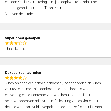
een aanzienlijke verbetering in mijn slaapkwaliteit sinds ik het
4
kussen gebruik. Ik raad
Toon meer
,
Noa van der Linden
0
o
u
t
Super goed geholpen
o
R
f
Thijs Hofman
a
5
t
e
d
Dekbed zeer tevreden
3
R
,
Ik heb onlangs een dekbed gekocht bij Boschbedding en ik ben
a
0
zeer tevreden met mijn aankoop. Het bestelproces was
t
o
eenvoudig en de klantenservice was behulpzaam bij het
e
u
beantwoorden van mijn vragen. De levering verliep vlot en het
d
t
dekbed werd zorgvuldig verpakt. Het dekbed zelf is heerlijk zacht
4