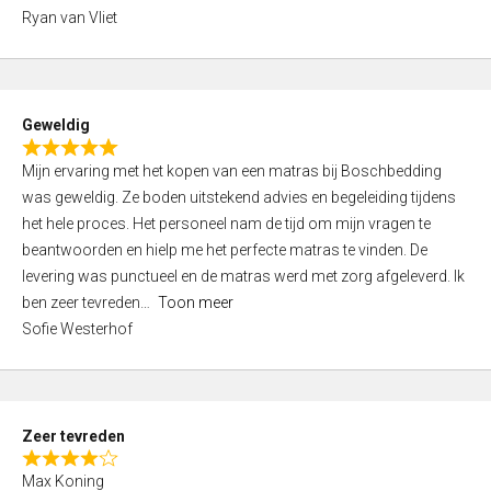
,
Ryan van Vliet
0
o
u
t
Geweldig
o
R
f
Mijn ervaring met het kopen van een matras bij Boschbedding
a
5
was geweldig. Ze boden uitstekend advies en begeleiding tijdens
t
het hele proces. Het personeel nam de tijd om mijn vragen te
e
beantwoorden en hielp me het perfecte matras te vinden. De
d
levering was punctueel en de matras werd met zorg afgeleverd. Ik
5
ben zeer tevreden
Toon meer
,
Sofie Westerhof
0
o
u
t
Zeer tevreden
o
R
f
Max Koning