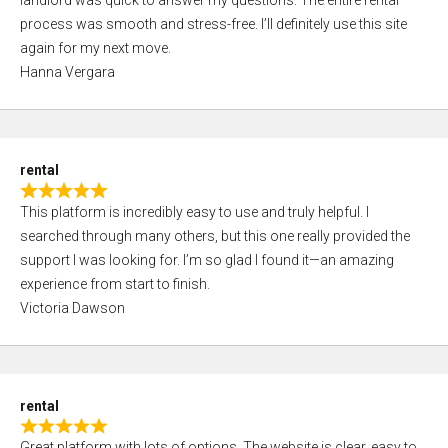
landlord was quick to answer my questions. The entire rental
e
o
process was smooth and stress-free. I’ll definitely use this site
d
f
again for my next move.
5
5
Hanna Vergara
,
0
o
u
rental
t
R
o
This platform is incredibly easy to use and truly helpful. I
a
f
searched through many others, but this one really provided the
t
5
support I was looking for. I’m so glad I found it—an amazing
e
experience from start to finish.
d
Victoria Dawson
5
,
0
o
rental
u
R
t
Great platform with lots of options. The website is clear, easy to