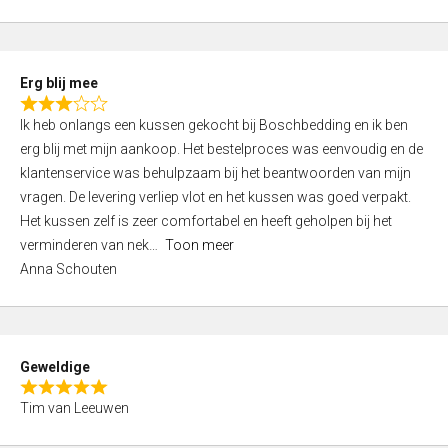
o
u
t
Erg blij mee
o
R
f
Ik heb onlangs een kussen gekocht bij Boschbedding en ik ben
a
5
erg blij met mijn aankoop. Het bestelproces was eenvoudig en de
t
klantenservice was behulpzaam bij het beantwoorden van mijn
e
vragen. De levering verliep vlot en het kussen was goed verpakt.
d
Het kussen zelf is zeer comfortabel en heeft geholpen bij het
3
verminderen van nek
Toon meer
,
Anna Schouten
0
o
u
t
Geweldige
o
R
f
Tim van Leeuwen
a
5
t