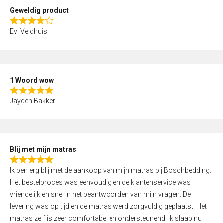
t
Geweldig product
o
R
f
Evi Veldhuis
a
5
t
e
d
1 Woord wow
4
R
,
Jayden Bakker
a
0
t
o
e
u
d
t
Blij met mijn matras
5
o
R
,
f
Ik ben erg blij met de aankoop van mijn matras bij Boschbedding.
a
0
5
Het bestelproces was eenvoudig en de klantenservice was
t
o
vriendelijk en snel in het beantwoorden van mijn vragen. De
e
u
levering was op tijd en de matras werd zorgvuldig geplaatst. Het
d
t
matras zelf is zeer comfortabel en ondersteunend. Ik slaap nu