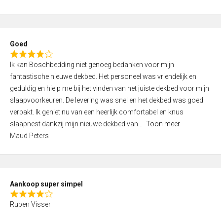
a
5
t
e
d
Goed
4
R
,
Ik kan Boschbedding niet genoeg bedanken voor mijn
a
0
fantastische nieuwe dekbed. Het personeel was vriendelijk en
t
o
geduldig en hielp me bij het vinden van het juiste dekbed voor mijn
e
u
slaapvoorkeuren. De levering was snel en het dekbed was goed
d
t
verpakt. Ik geniet nu van een heerlijk comfortabel en knus
4
o
slaapnest dankzij mijn nieuwe dekbed van
Toon meer
,
f
Maud Peters
0
5
o
u
t
Aankoop super simpel
o
R
f
Ruben Visser
a
5