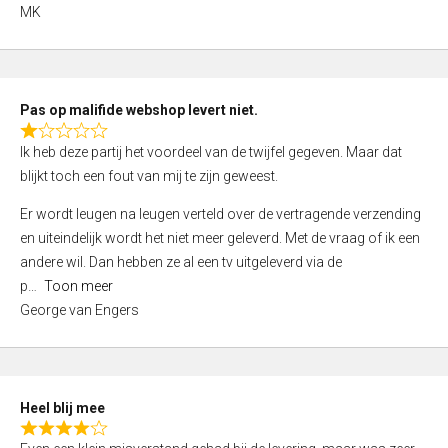
,
MK
0
o
u
t
Pas op malifide webshop levert niet.
o
R
Ik heb deze partij het voordeel van de twijfel gegeven. Maar dat
f
a
blijkt toch een fout van mij te zijn geweest.
5
t
e
Er wordt leugen na leugen verteld over de vertragende verzending
d
en uiteindelijk wordt het niet meer geleverd. Met de vraag of ik een
1
andere wil. Dan hebben ze al een tv uitgeleverd via de
,
p
Toon meer
0
George van Engers
o
u
t
o
Heel blij mee
f
R