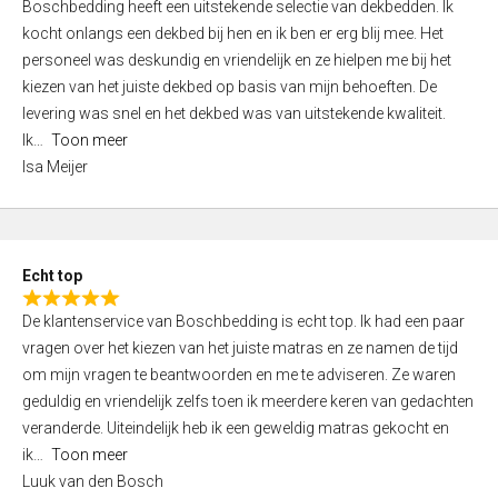
Boschbedding heeft een uitstekende selectie van dekbedden. Ik
a
5
kocht onlangs een dekbed bij hen en ik ben er erg blij mee. Het
t
personeel was deskundig en vriendelijk en ze hielpen me bij het
e
kiezen van het juiste dekbed op basis van mijn behoeften. De
d
levering was snel en het dekbed was van uitstekende kwaliteit.
5
Ik
Toon meer
,
Isa Meijer
0
o
u
t
Echt top
o
R
f
De klantenservice van Boschbedding is echt top. Ik had een paar
a
5
vragen over het kiezen van het juiste matras en ze namen de tijd
t
om mijn vragen te beantwoorden en me te adviseren. Ze waren
e
geduldig en vriendelijk zelfs toen ik meerdere keren van gedachten
d
veranderde. Uiteindelijk heb ik een geweldig matras gekocht en
5
ik
Toon meer
,
Luuk van den Bosch
0