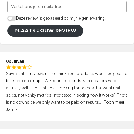
Deze review is gebaseerd op mijn eigen ervaring.
PLAATS JOUW REVIEW
Osullivan
R
Saw klanten-reviews.nl and think your products would be great to
a
be listed on our app. We connect brands with creators who
t
actually sell – not just post. Looking for brands that want real
e
sales, not vanity metrics. Interested in seeing how it works? There
d
is no downside we only want to be paid on results
Toon meer
4
Jamie
,
0
o