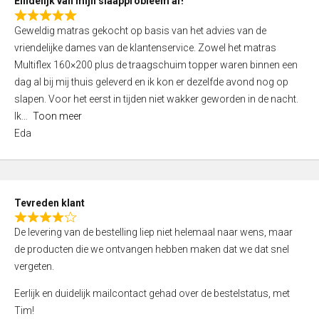
Eindelijk van mijn slaapprobleem af!
R
Geweldig matras gekocht op basis van het advies van de
a
vriendelijke dames van de klantenservice. Zowel het matras
t
Multiflex 160×200 plus de traagschuim topper waren binnen een
e
dag al bij mij thuis geleverd en ik kon er dezelfde avond nog op
d
slapen. Voor het eerst in tijden niet wakker geworden in de nacht.
5
Ik
Toon meer
,
Eda
0
o
u
t
Tevreden klant
o
R
f
De levering van de bestelling liep niet helemaal naar wens, maar
a
5
de producten die we ontvangen hebben maken dat we dat snel
t
vergeten.
e
d
Eerlijk en duidelijk mailcontact gehad over de bestelstatus, met
4
Tim!