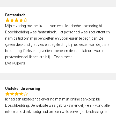
e
d
Fantastisch
5
R
,
Mijn ervaring met het kopen van een elektrische boxspring bij
a
0
Boschbedding was fantastisch. Het personeel was zeer attent en
t
o
nam de tijd om mijn behoeften en voorkeuren te begrijpen. Ze
e
u
gaven deskundig advies en begeleiding bij het kiezen van de juiste
d
t
boxspring. De levering verliep soepel en de installateurs waren
4
o
professioneel. Ik ben erg blij
Toon meer
,
f
Eva Kuijpers
0
5
o
u
t
Uistekende ervaring
o
R
f
Ik had een uitstekende ervaring met mijn online aankoop bij
a
5
Boschbedding. De website was gebruiksvriendelijk en ik vond alle
t
informatie die ik nodig had om een weloverwogen beslissing te
e