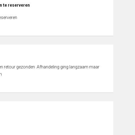
n te reserveren
reserveren
d en retour gezonden .Afhandeling ging langzaam maar
n