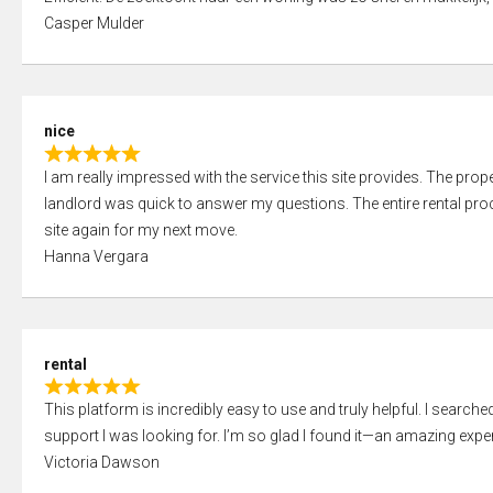
a
o
Casper Mulder
t
u
e
t
d
o
5
f
nice
,
5
R
0
I am really impressed with the service this site provides. The prope
a
o
landlord was quick to answer my questions. The entire rental proce
t
u
site again for my next move.
e
t
Hanna Vergara
d
o
5
f
,
5
0
rental
o
R
u
This platform is incredibly easy to use and truly helpful. I search
a
t
support I was looking for. I’m so glad I found it—an amazing exper
t
o
Victoria Dawson
e
f