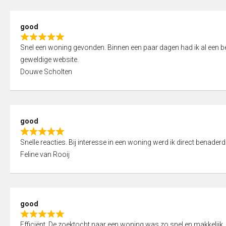
5
5
,
good
0
R
o
Snel een woning gevonden. Binnen een paar dagen had ik al een bez
a
u
geweldige website.
t
t
Douwe Scholten
e
o
d
f
5
5
,
good
0
R
o
Snelle reacties. Bij interesse in een woning werd ik direct benaderd
a
u
Feline van Rooij
t
t
e
o
d
f
5
5
good
,
R
0
Efficiënt. De zoektocht naar een woning was zo snel en makkelijk, 