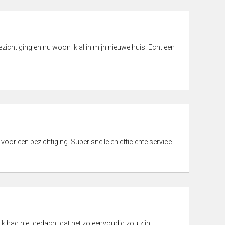
ichtiging en nu woon ik al in mijn nieuwe huis. Echt een
 voor een bezichtiging. Super snelle en efficiënte service.
ik had niet gedacht dat het zo eenvoudig zou zijn.