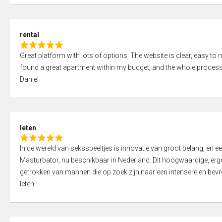
d
5
5
,
rental
0
R
o
Great platform with lots of options. The website is clear, easy to na
a
u
found a great apartment within my budget, and the whole process
t
t
Daniel
e
o
d
f
5
5
,
leten
0
R
o
In de wereld van seksspeeltjes is innovatie van groot belang, en 
a
u
Masturbator, nu beschikbaar in Nederland. Dit hoogwaardige, er
t
t
getrokken van mannen die op zoek zijn naar een intensere en bevre
e
o
leten
d
f
5
5
,