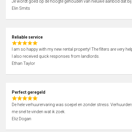
Je wordt goed op de hoogte gehouden van nieuwe aanbod dat bij
a
o
Elin Smits
t
u
e
t
d
o
5
f
Reliable service
,
5
R
0
I am so happy with my new rental property! The filters are very hel
a
o
I also received quick responses from landlords.
t
u
Ethan Taylor
e
t
d
o
5
f
,
5
Perfect geregeld
0
R
o
De hele verhuurervaring was soepel en zonder stress. Verhuurders r
a
u
me snel te vinden wat ik zoek.
t
t
Eliz Dogan
e
o
d
f