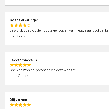
t
e
o
d
f
5
5
Goede ervaringen
,
R
0
Je wordt goed op de hoogte gehouden van nieuwe aanbod dat bij
a
o
Elin Smits
t
u
e
t
d
o
4
f
Lekker makkelijk
,
5
R
0
Snel een woning gevonden via deze website.
a
o
Lotte Gouka
t
u
e
t
d
o
5
f
Blij verrast
,
5
R
0