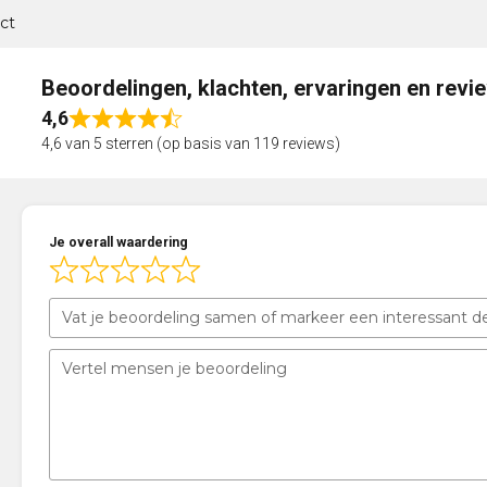
ct
Beoordelingen, klachten, ervaringen en revi
4,6
Rated
4,6 van 5 sterren (op basis van 119 reviews)
4,6
out
of
5
Je overall waardering