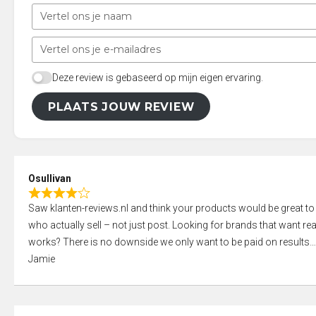
Deze review is gebaseerd op mijn eigen ervaring.
PLAATS JOUW REVIEW
Osullivan
R
Saw klanten-reviews.nl and think your products would be great to
a
who actually sell – not just post. Looking for brands that want real
t
works? There is no downside we only want to be paid on results
e
Jamie
d
4
,