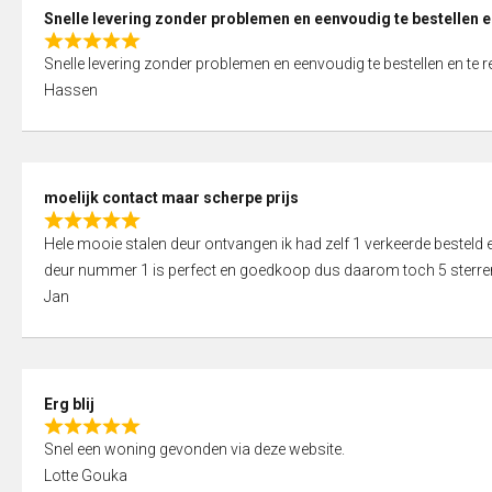
0
Snelle levering zonder problemen en eenvoudig te bestellen e
o
R
u
Snelle levering zonder problemen en eenvoudig te bestellen en te 
a
t
Hassen
t
o
e
f
d
5
5
moelijk contact maar scherpe prijs
,
R
0
Hele mooie stalen deur ontvangen ik had zelf 1 verkeerde bestel
a
o
deur nummer 1 is perfect en goedkoop dus daarom toch 5 sterre
t
u
Jan
e
t
d
o
5
f
,
5
Erg blij
0
R
o
Snel een woning gevonden via deze website.
a
u
Lotte Gouka
t