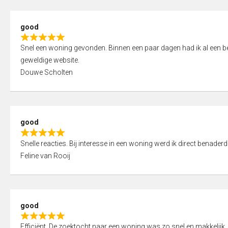
5
5
,
good
0
R
o
Snel een woning gevonden. Binnen een paar dagen had ik al een bez
a
u
geweldige website.
t
t
Douwe Scholten
e
o
d
f
5
5
,
good
0
R
o
Snelle reacties. Bij interesse in een woning werd ik direct benaderd
a
u
Feline van Rooij
t
t
e
o
d
f
5
5
good
,
R
0
Efficiënt. De zoektocht naar een woning was zo snel en makkelijk, 