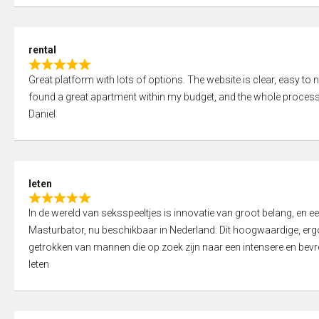
d
5
5
,
rental
0
R
o
Great platform with lots of options. The website is clear, easy to na
a
u
found a great apartment within my budget, and the whole process
t
t
Daniel
e
o
d
f
5
5
,
leten
0
R
o
In de wereld van seksspeeltjes is innovatie van groot belang, en 
a
u
Masturbator, nu beschikbaar in Nederland. Dit hoogwaardige, er
t
t
getrokken van mannen die op zoek zijn naar een intensere en bevre
e
o
leten
d
f
5
5
,