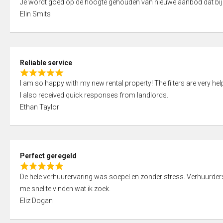
Je wordt goed op de hoogte gehouden van nieuwe aanbod dat bij
a
o
Elin Smits
t
u
e
t
d
o
5
f
Reliable service
,
5
R
0
I am so happy with my new rental property! The filters are very hel
a
o
I also received quick responses from landlords.
t
u
Ethan Taylor
e
t
d
o
5
f
,
5
Perfect geregeld
0
R
o
De hele verhuurervaring was soepel en zonder stress. Verhuurders r
a
u
me snel te vinden wat ik zoek.
t
t
Eliz Dogan
e
o
d
f