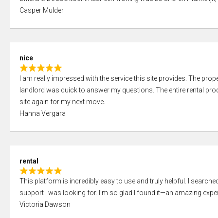
a
o
Casper Mulder
t
u
e
t
d
o
5
f
nice
,
5
R
0
I am really impressed with the service this site provides. The prope
a
o
landlord was quick to answer my questions. The entire rental proce
t
u
site again for my next move.
e
t
Hanna Vergara
d
o
5
f
,
5
0
rental
o
R
u
This platform is incredibly easy to use and truly helpful. I search
a
t
support I was looking for. I’m so glad I found it—an amazing exper
t
o
Victoria Dawson
e
f