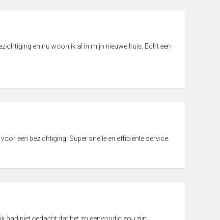
ichtiging en nu woon ik al in mijn nieuwe huis. Echt een
 voor een bezichtiging. Super snelle en efficiënte service.
ik had niet gedacht dat het zo eenvoudig zou zijn.