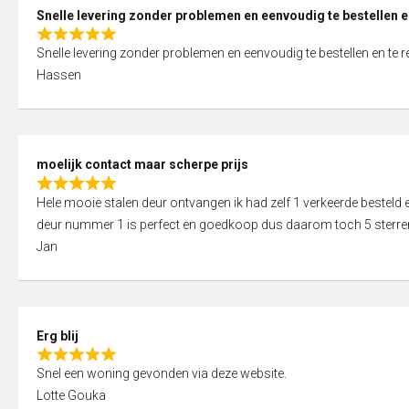
0
Snelle levering zonder problemen en eenvoudig te bestellen e
o
R
u
Snelle levering zonder problemen en eenvoudig te bestellen en te 
a
t
Hassen
t
o
e
f
d
5
5
moelijk contact maar scherpe prijs
,
R
0
Hele mooie stalen deur ontvangen ik had zelf 1 verkeerde bestel
a
o
deur nummer 1 is perfect en goedkoop dus daarom toch 5 sterre
t
u
Jan
e
t
d
o
5
f
,
5
Erg blij
0
R
o
Snel een woning gevonden via deze website.
a
u
Lotte Gouka
t