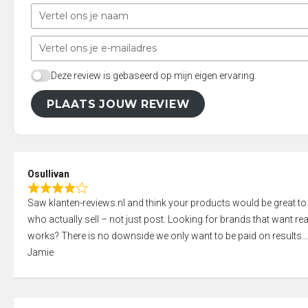
Deze review is gebaseerd op mijn eigen ervaring.
PLAATS JOUW REVIEW
Osullivan
R
Saw klanten-reviews.nl and think your products would be great to
a
who actually sell – not just post. Looking for brands that want real
t
works? There is no downside we only want to be paid on results
e
Jamie
d
4
,