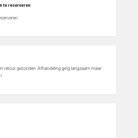
n te reserveren
reserveren
d en retour gezonden .Afhandeling ging langzaam maar
n