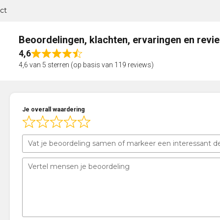
ct
Beoordelingen, klachten, ervaringen en revi
4,6
Rated
4,6 van 5 sterren (op basis van 119 reviews)
4,6
out
of
5
Je overall waardering