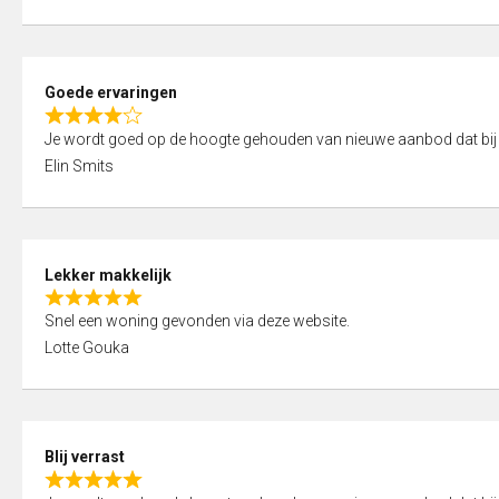
t
e
o
d
f
5
5
Goede ervaringen
,
R
0
Je wordt goed op de hoogte gehouden van nieuwe aanbod dat bij
a
o
Elin Smits
t
u
e
t
d
o
4
f
Lekker makkelijk
,
5
R
0
Snel een woning gevonden via deze website.
a
o
Lotte Gouka
t
u
e
t
d
o
5
f
Blij verrast
,
5
R
0