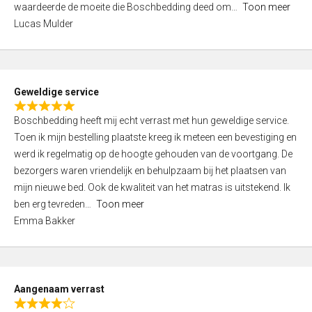
waardeerde de moeite die Boschbedding deed om
Toon meer
,
Lucas Mulder
0
o
u
t
Geweldige service
o
R
f
Boschbedding heeft mij echt verrast met hun geweldige service.
a
5
Toen ik mijn bestelling plaatste kreeg ik meteen een bevestiging en
t
werd ik regelmatig op de hoogte gehouden van de voortgang. De
e
bezorgers waren vriendelijk en behulpzaam bij het plaatsen van
d
mijn nieuwe bed. Ook de kwaliteit van het matras is uitstekend. Ik
5
ben erg tevreden
Toon meer
,
Emma Bakker
0
o
u
t
Aangenaam verrast
o
R