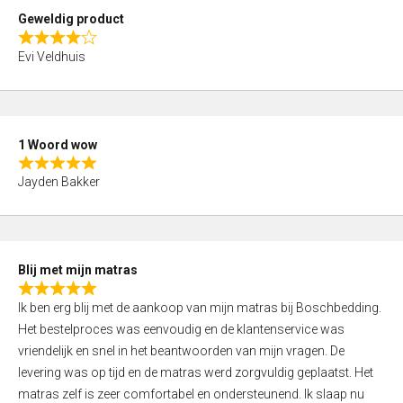
t
Geweldig product
o
R
f
Evi Veldhuis
a
5
t
e
d
1 Woord wow
4
R
,
Jayden Bakker
a
0
t
o
e
u
d
t
Blij met mijn matras
5
o
R
,
f
Ik ben erg blij met de aankoop van mijn matras bij Boschbedding.
a
0
5
Het bestelproces was eenvoudig en de klantenservice was
t
o
vriendelijk en snel in het beantwoorden van mijn vragen. De
e
u
levering was op tijd en de matras werd zorgvuldig geplaatst. Het
d
t
matras zelf is zeer comfortabel en ondersteunend. Ik slaap nu