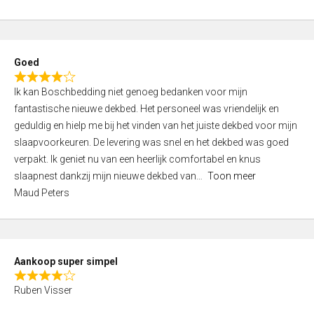
a
5
t
e
d
Goed
4
R
,
Ik kan Boschbedding niet genoeg bedanken voor mijn
a
0
fantastische nieuwe dekbed. Het personeel was vriendelijk en
t
o
geduldig en hielp me bij het vinden van het juiste dekbed voor mijn
e
u
slaapvoorkeuren. De levering was snel en het dekbed was goed
d
t
verpakt. Ik geniet nu van een heerlijk comfortabel en knus
4
o
slaapnest dankzij mijn nieuwe dekbed van
Toon meer
,
f
Maud Peters
0
5
o
u
t
Aankoop super simpel
o
R
f
Ruben Visser
a
5