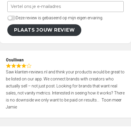
Deze review is gebaseerd op mijn eigen ervaring.
PLAATS JOUW REVIEW
Osullivan
R
Saw klanten-reviews.nl and think your products would be great to
a
be listed on our app. We connect brands with creators who
t
actually sell – not just post. Looking for brands that want real
e
sales, not vanity metrics. Interested in seeing how it works? There
d
is no downside we only want to be paid on results
Toon meer
4
Jamie
,
0
o