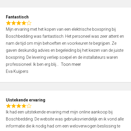
e
d
Fantastisch
5
R
,
Mijn ervaring met het kopen van een elektrische boxspring bij
a
0
Boschbedding was fantastisch. Het personeel was zeer attent en
t
o
nam de tijd om mijn behoeften en voorkeuren te begrijpen. Ze
e
u
gaven deskundig advies en begeleiding bij het kiezen van de juiste
d
t
boxspring. De levering verliep soepel en de installateurs waren
4
o
professioneel. Ik ben erg blij
Toon meer
,
f
Eva Kuijpers
0
5
o
u
t
Uistekende ervaring
o
R
f
Ik had een uitstekende ervaring met mijn online aankoop bij
a
5
Boschbedding. De website was gebruiksvriendelijk en ik vond alle
t
informatie die ik nodig had om een weloverwogen beslissing te
e