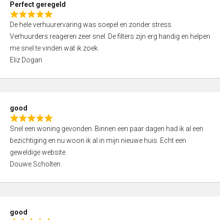
Perfect geregeld
o
R
u
De hele verhuurervaring was soepel en zonder stress.
a
t
Verhuurders reageren zeer snel. De filters zijn erg handig en helpen
t
o
me snel te vinden wat ik zoek.
e
f
Eliz Dogan
d
5
5
,
0
good
o
R
u
Snel een woning gevonden. Binnen een paar dagen had ik al een
a
t
bezichtiging en nu woon ik al in mijn nieuwe huis. Echt een
t
o
geweldige website.
e
f
Douwe Scholten
d
5
5
,
0
good
o