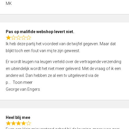
,
MK
0
o
u
t
Pas op malifide webshop levert niet.
o
R
Ik heb deze partij het voordeel van de twijfel gegeven. Maar dat
f
a
blijkt toch een fout van mij te zijn geweest.
5
t
e
Er wordt leugen na leugen verteld over de vertragende verzending
d
en uiteindelijk wordt het niet meer geleverd. Met de vraag of ik een
1
andere wil. Dan hebben ze al een tv uitgeleverd via de
,
p
Toon meer
0
George van Engers
o
u
t
o
Heel blij mee
f
R