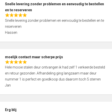
u
Snelle levering zonder problemen en eenvoudig te bestellen
t
en te reserveren
o
R
f
Snelle levering zonder problemen en eenvoudig te bestellen en te
a
5
reserveren
t
Hassen
e
d
5
,
moelijk contact maar scherpe prijs
0
R
o
Hele mooie stalen deur ontvangen ik had zelf 1 verkeerde besteld
a
u
en retour gezonden .Afhandeling ging langzaam maar deur
t
t
nummer 1 is perfect en goedkoop dus daarom toch 5 sterren
e
o
Jan
d
f
5
5
,
0
Erg blij