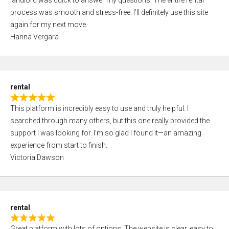
landlord was quick to answer my questions. The entire rental
e
o
process was smooth and stress-free. I’ll definitely use this site
d
f
again for my next move.
5
5
Hanna Vergara
,
0
o
u
rental
t
R
o
This platform is incredibly easy to use and truly helpful. I
a
f
searched through many others, but this one really provided the
t
5
support I was looking for. I’m so glad I found it—an amazing
e
experience from start to finish.
d
Victoria Dawson
5
,
0
o
rental
u
R
t
Great platform with lots of options. The website is clear, easy to