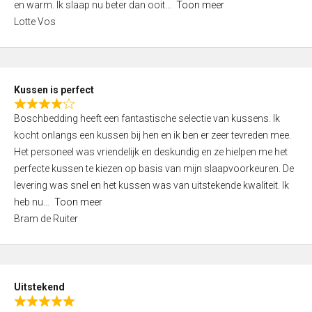
o
en warm. Ik slaap nu beter dan ooit
Toon meer
,
f
Lotte Vos
0
5
o
u
t
Kussen is perfect
o
R
f
Boschbedding heeft een fantastische selectie van kussens. Ik
a
5
kocht onlangs een kussen bij hen en ik ben er zeer tevreden mee.
t
Het personeel was vriendelijk en deskundig en ze hielpen me het
e
perfecte kussen te kiezen op basis van mijn slaapvoorkeuren. De
d
levering was snel en het kussen was van uitstekende kwaliteit. Ik
4
heb nu
Toon meer
,
Bram de Ruiter
0
o
u
t
Uitstekend
o
R
f