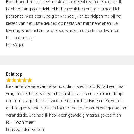
Boschbedding heeft een uitstekende selectie van dekbedden. Ik
a
5
kocht onlangs een dekbed bij hen en ik ben er erg blij mee. Het
t
personeel was deskundig en vriendelijk en ze hielpen me bij het
e
kiezen van het juiste dekbed op basis van mijn behoeften. De
d
levering was snel en het dekbed was van uitstekende kwaliteit.
5
Ik
Toon meer
,
Isa Meijer
0
o
u
t
Echt top
o
R
f
De klantenservice van Boschbedding is echt top. Ik had een paar
a
5
vragen over het kiezen van het juiste matras en ze namen de tijd
t
om mijn vragen te beantwoorden en me te adviseren. Ze waren
e
geduldig en vriendelijk zelfs toen ik meerdere keren van gedachten
d
veranderde. Uiteindelijk heb ik een geweldig matras gekocht en
5
ik
Toon meer
,
Luuk van den Bosch
0