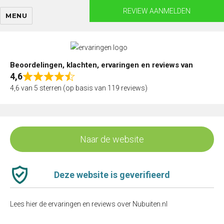
Skip
REVIEW AANMELDEN
MENU
to
content
Beoordelingen, klachten, ervaringen en reviews van
4,6
Rated
4,6 van 5 sterren (op basis van 119 reviews)
4,6
out
of
5
Naar de website
Deze website is geverifieerd
Lees hier de ervaringen en reviews over Nubuiten.nl