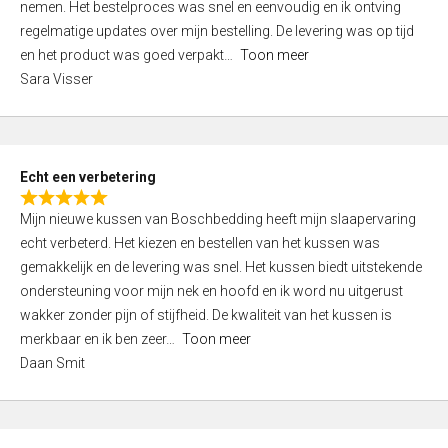
nemen. Het bestelproces was snel en eenvoudig en ik ontving
d
regelmatige updates over mijn bestelling. De levering was op tijd
4
en het product was goed verpakt
Toon meer
,
Sara Visser
0
o
u
t
Echt een verbetering
o
R
f
Mijn nieuwe kussen van Boschbedding heeft mijn slaapervaring
a
5
echt verbeterd. Het kiezen en bestellen van het kussen was
t
gemakkelijk en de levering was snel. Het kussen biedt uitstekende
e
ondersteuning voor mijn nek en hoofd en ik word nu uitgerust
d
wakker zonder pijn of stijfheid. De kwaliteit van het kussen is
5
merkbaar en ik ben zeer
Toon meer
,
Daan Smit
0
o
u