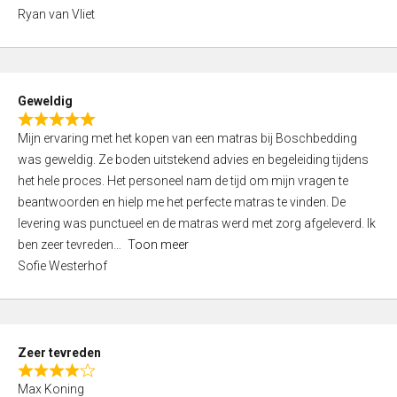
,
Ryan van Vliet
0
o
u
t
Geweldig
o
R
f
Mijn ervaring met het kopen van een matras bij Boschbedding
a
5
was geweldig. Ze boden uitstekend advies en begeleiding tijdens
t
het hele proces. Het personeel nam de tijd om mijn vragen te
e
beantwoorden en hielp me het perfecte matras te vinden. De
d
levering was punctueel en de matras werd met zorg afgeleverd. Ik
5
ben zeer tevreden
Toon meer
,
Sofie Westerhof
0
o
u
t
Zeer tevreden
o
R
f
Max Koning