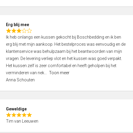
o
u
t
Erg blij mee
o
R
f
Ik heb onlangs een kussen gekocht bij Boschbedding en ik ben
a
5
erg blij met mijn aankoop. Het bestelproces was eenvoudig en de
t
klantenservice was behulpzaam bij het beantwoorden van mijn
e
vragen. De levering verliep vlot en het kussen was goed verpakt.
d
Het kussen zelf is zeer comfortabel en heeft geholpen bij het
3
verminderen van nek
Toon meer
,
Anna Schouten
0
o
u
t
Geweldige
o
R
f
Tim van Leeuwen
a
5
t