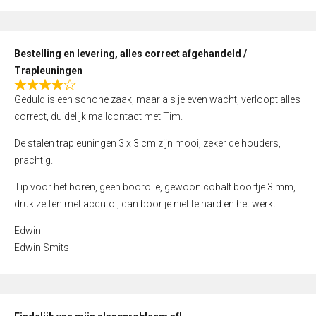
,
0
o
Bestelling en levering, alles correct afgehandeld /
u
Trapleuningen
t
R
o
Geduld is een schone zaak, maar als je even wacht, verloopt alles
a
f
correct, duidelijk mailcontact met Tim.
t
5
e
De stalen trapleuningen 3 x 3 cm zijn mooi, zeker de houders,
d
prachtig.
4
Tip voor het boren, geen boorolie, gewoon cobalt boortje 3 mm,
,
druk zetten met accutol, dan boor je niet te hard en het werkt.
0
o
Edwin
u
Edwin Smits
t
o
f
5