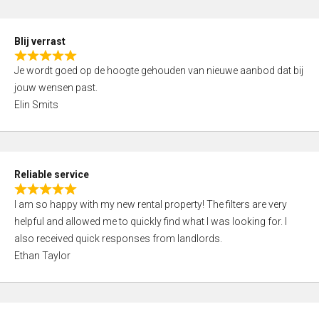
o
d
f
5
5
Blij verrast
,
R
0
Je wordt goed op de hoogte gehouden van nieuwe aanbod dat bij
a
o
jouw wensen past.
t
u
Elin Smits
e
t
d
o
5
f
,
5
Reliable service
0
R
o
I am so happy with my new rental property! The filters are very
a
u
helpful and allowed me to quickly find what I was looking for. I
t
t
also received quick responses from landlords.
e
o
Ethan Taylor
d
f
5
5
,
0