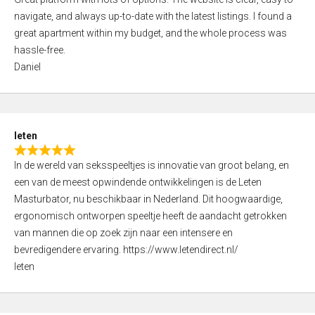
a
o
navigate, and always up-to-date with the latest listings. I found a
t
f
great apartment within my budget, and the whole process was
e
5
hassle-free.
d
Daniel
5
,
0
o
leten
u
R
t
In de wereld van seksspeeltjes is innovatie van groot belang, en
a
o
een van de meest opwindende ontwikkelingen is de Leten
t
f
Masturbator, nu beschikbaar in Nederland. Dit hoogwaardige,
e
5
ergonomisch ontworpen speeltje heeft de aandacht getrokken
d
van mannen die op zoek zijn naar een intensere en
5
bevredigendere ervaring. https://www.letendirect.nl/
,
leten
0
o
u