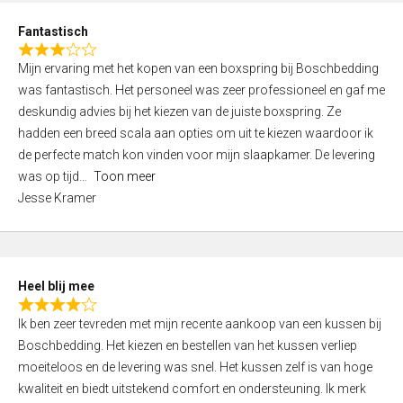
u
d
t
Fantastisch
4
o
R
,
f
Mijn ervaring met het kopen van een boxspring bij Boschbedding
a
0
5
was fantastisch. Het personeel was zeer professioneel en gaf me
t
o
deskundig advies bij het kiezen van de juiste boxspring. Ze
e
u
hadden een breed scala aan opties om uit te kiezen waardoor ik
d
t
de perfecte match kon vinden voor mijn slaapkamer. De levering
3
o
was op tijd
Toon meer
,
f
Jesse Kramer
0
5
o
u
t
Heel blij mee
o
R
f
Ik ben zeer tevreden met mijn recente aankoop van een kussen bij
a
5
Boschbedding. Het kiezen en bestellen van het kussen verliep
t
moeiteloos en de levering was snel. Het kussen zelf is van hoge
e
kwaliteit en biedt uitstekend comfort en ondersteuning. Ik merk
d