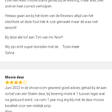
Even een klein misverstand gehad bij de levering, maar was zeer
5
a
snel en heel correct verholpen.
t
e
Helaas gaan we bij het lezen van de Reviews altijd van het
d
slechtste uit deze fout heb ik ook gemaakt maar dit was niet
4
terecht!
,
Bij deze alle lof aan Tim van mr. Noir!!
0
o
Wij zijn echt super tevreden met de
Toon meer
u
Sylvia
t
o
f
5
Mooie deur
R
Juni 2022 in de showroom geweest goed advies gehad bij de aan
a
schaf van een Stalen deur, bij levering miste ik 1 tussen lager wat
t
na gestuurd werd , na ruim 1 jaar nog erg blij met de deur mooie
e
kwaliteit voor een redelijk prijs.
d
Wim