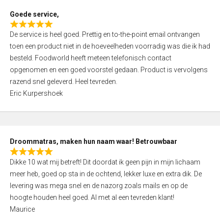
t
Goede service,
o
R
f
De service is heel goed. Prettig en to-the-point email ontvangen
a
5
toen een product niet in de hoeveelheden voorradig was die ik had
t
besteld. Foodworld heeft meteen telefonisch contact
e
opgenomen en een goed voorstel gedaan. Product is vervolgens
d
razend snel geleverd. Heel tevreden.
5
Eric Kurpershoek
,
0
o
u
Droommatras, maken hun naam waar! Betrouwbaar
t
R
o
Dikke 10 wat mij betreft! Dit doordat ik geen pijn in mijn lichaam
a
f
meer heb, goed op sta in de ochtend, lekker luxe en extra dik. De
t
5
levering was mega snel en de nazorg zoals mails en op de
e
hoogte houden heel goed. Al met al een tevreden klant!
d
Maurice
5