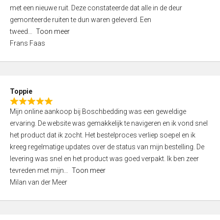
,
met een nieuwe ruit. Deze constateerde dat alle in de deur
0
gemonteerde ruiten te dun waren geleverd. Een
o
tweed
Toon meer
u
Frans Faas
t
o
f
5
Toppie
R
Mijn online aankoop bij Boschbedding was een geweldige
a
ervaring. De website was gemakkelijk te navigeren en ik vond snel
t
het product dat ik zocht. Het bestelproces verliep soepel en ik
e
kreeg regelmatige updates over de status van mijn bestelling. De
d
levering was snel en het product was goed verpakt. Ik ben zeer
5
tevreden met mijn
Toon meer
,
Milan van der Meer
0
o
u