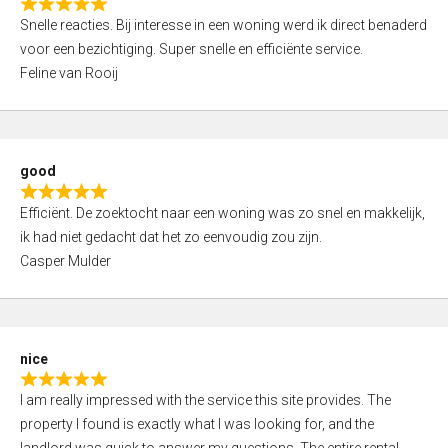
R
u
Snelle reacties. Bij interesse in een woning werd ik direct benaderd
a
t
voor een bezichtiging. Super snelle en efficiënte service.
t
o
Feline van Rooij
e
f
d
5
5
,
good
0
R
o
Efficiënt. De zoektocht naar een woning was zo snel en makkelijk,
a
u
ik had niet gedacht dat het zo eenvoudig zou zijn.
t
t
Casper Mulder
e
o
d
f
5
5
,
nice
0
R
o
I am really impressed with the service this site provides. The
a
u
property I found is exactly what I was looking for, and the
t
t