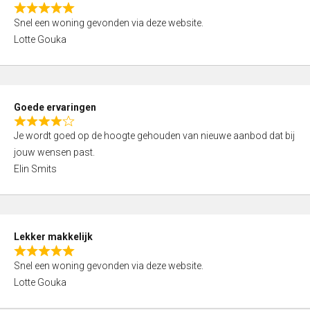
o
R
u
Snel een woning gevonden via deze website.
a
t
Lotte Gouka
t
o
e
f
d
5
5
Goede ervaringen
,
R
0
Je wordt goed op de hoogte gehouden van nieuwe aanbod dat bij
a
o
jouw wensen past.
t
u
Elin Smits
e
t
d
o
4
f
,
5
Lekker makkelijk
0
R
o
Snel een woning gevonden via deze website.
a
u
Lotte Gouka
t
t
e