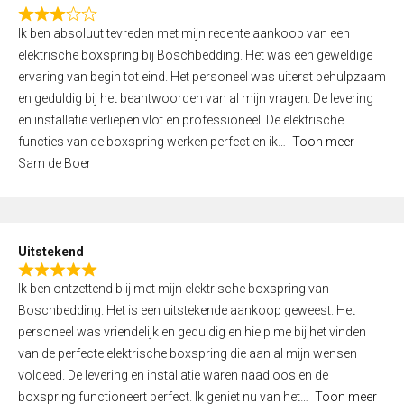
f
R
5
Ik ben absoluut tevreden met mijn recente aankoop van een
a
elektrische boxspring bij Boschbedding. Het was een geweldige
t
ervaring van begin tot eind. Het personeel was uiterst behulpzaam
e
en geduldig bij het beantwoorden van al mijn vragen. De levering
d
en installatie verliepen vlot en professioneel. De elektrische
3
functies van de boxspring werken perfect en ik
Toon meer
,
Sam de Boer
0
o
u
t
Uitstekend
o
R
f
Ik ben ontzettend blij met mijn elektrische boxspring van
a
5
Boschbedding. Het is een uitstekende aankoop geweest. Het
t
personeel was vriendelijk en geduldig en hielp me bij het vinden
e
van de perfecte elektrische boxspring die aan al mijn wensen
d
voldeed. De levering en installatie waren naadloos en de
5
boxspring functioneert perfect. Ik geniet nu van het
Toon meer