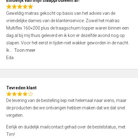
Eindelijk van mijn slaapprobleem af!
R
Geweldig matras gekocht op basis van het advies van de
a
vriendelijke dames van de klantenservice. Zowel het matras
t
Multiflex 160×200 plus de traagschuim topper waren binnen een
e
dag al bij mij thuis geleverd en ik kon er dezelfde avond nog op
d
slapen. Voor het eerst in tijden niet wakker geworden in de nacht.
5
Ik
Toon meer
,
Eda
0
o
u
t
Tevreden klant
o
R
f
De levering van de bestelling liep niet helemaal naar wens, maar
a
5
de producten die we ontvangen hebben maken dat we dat snel
t
vergeten.
e
d
Eerlijk en duidelijk mailcontact gehad over de bestelstatus, met
4
Tim!