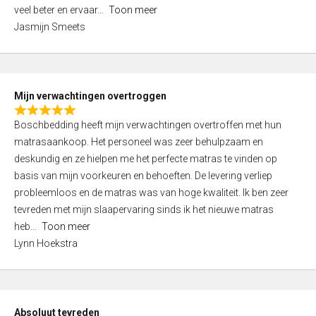
5
o
veel beter en ervaar
Toon meer
,
f
Jasmijn Smeets
0
5
o
u
t
Mijn verwachtingen overtroggen
o
R
f
Boschbedding heeft mijn verwachtingen overtroffen met hun
a
5
matrasaankoop. Het personeel was zeer behulpzaam en
t
deskundig en ze hielpen me het perfecte matras te vinden op
e
basis van mijn voorkeuren en behoeften. De levering verliep
d
probleemloos en de matras was van hoge kwaliteit. Ik ben zeer
5
tevreden met mijn slaapervaring sinds ik het nieuwe matras
,
heb
Toon meer
0
Lynn Hoekstra
o
u
t
o
Absoluut tevreden