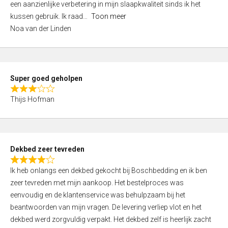
een aanzienlijke verbetering in mijn slaapkwaliteit sinds ik het
4
kussen gebruik. Ik raad
Toon meer
,
Noa van der Linden
0
o
u
t
Super goed geholpen
o
R
f
Thijs Hofman
a
5
t
e
d
Dekbed zeer tevreden
3
R
,
Ik heb onlangs een dekbed gekocht bij Boschbedding en ik ben
a
0
zeer tevreden met mijn aankoop. Het bestelproces was
t
o
eenvoudig en de klantenservice was behulpzaam bij het
e
u
beantwoorden van mijn vragen. De levering verliep vlot en het
d
t
dekbed werd zorgvuldig verpakt. Het dekbed zelf is heerlijk zacht
4