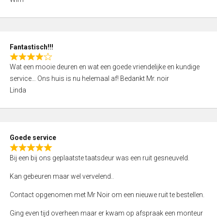
4
,
0
o
Fantastisch!!!
u
R
t
Wat een mooie deuren en wat een goede vriendelijke en kundige
a
o
service… Ons huis is nu helemaal af! Bedankt Mr. noir
t
f
Linda
e
5
d
4
,
Goede service
0
R
o
Bij een bij ons geplaatste taatsdeur was een ruit gesneuveld.
a
u
t
Kan gebeuren maar wel vervelend..
t
e
o
Contact opgenomen met Mr Noir om een nieuwe ruit te bestellen.
d
f
5
Ging even tijd overheen maar er kwam op afspraak een monteur
5