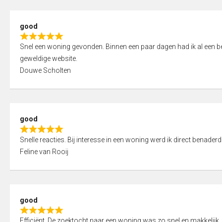
5
5
,
good
0
R
o
Snel een woning gevonden. Binnen een paar dagen had ik al een bez
a
u
geweldige website.
t
t
Douwe Scholten
e
o
d
f
5
5
,
good
0
R
o
Snelle reacties. Bij interesse in een woning werd ik direct benaderd
a
u
Feline van Rooij
t
t
e
o
d
f
5
5
good
,
R
0
Efficiënt. De zoektocht naar een woning was zo snel en makkelijk, 