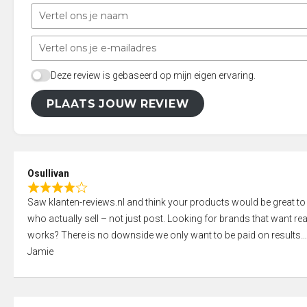
Deze review is gebaseerd op mijn eigen ervaring.
PLAATS JOUW REVIEW
Osullivan
R
Saw klanten-reviews.nl and think your products would be great to
a
who actually sell – not just post. Looking for brands that want real
t
works? There is no downside we only want to be paid on results
e
Jamie
d
4
,