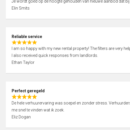
Je wordt goed op de hoogte gehouden van nieuwe aanbod dat bij
a
o
Elin Smits
t
u
e
t
d
o
5
f
Reliable service
,
5
R
0
I am so happy with my new rental property! The filters are very hel
a
o
I also received quick responses from landlords.
t
u
Ethan Taylor
e
t
d
o
5
f
,
5
Perfect geregeld
0
R
o
De hele verhuurervaring was soepel en zonder stress. Verhuurders r
a
u
me snel te vinden wat ik zoek.
t
t
Eliz Dogan
e
o
d
f