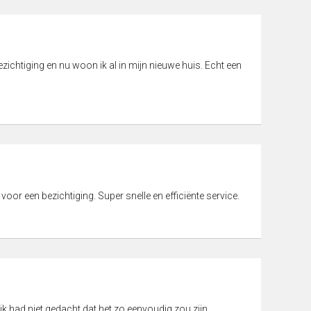
ichtiging en nu woon ik al in mijn nieuwe huis. Echt een
 voor een bezichtiging. Super snelle en efficiënte service.
ik had niet gedacht dat het zo eenvoudig zou zijn.