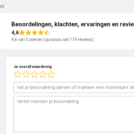
ct
Beoordelingen, klachten, ervaringen en revi
4,6
Rated
4,6 van 5 sterren (op basis van 119 reviews)
4,6
out
of
5
Je overall waardering