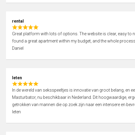
d
5
5
,
rental
0
R
o
Great platform with lots of options. The website is clear, easy to na
a
u
found a great apartment within my budget, and the whole process
t
t
Daniel
e
o
d
f
5
5
,
leten
0
R
o
In de wereld van seksspeeltjes is innovatie van groot belang, en 
a
u
Masturbator, nu beschikbaar in Nederland. Dit hoogwaardige, er
t
t
getrokken van mannen die op zoek zijn naar een intensere en bevre
e
o
leten
d
f
5
5
,