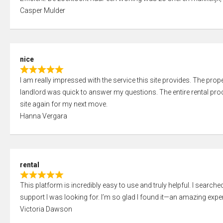
a
o
Casper Mulder
t
u
e
t
d
o
5
f
nice
,
5
R
0
I am really impressed with the service this site provides. The prope
a
o
landlord was quick to answer my questions. The entire rental proce
t
u
site again for my next move.
e
t
Hanna Vergara
d
o
5
f
,
5
0
rental
o
R
u
This platform is incredibly easy to use and truly helpful. I search
a
t
support I was looking for. I’m so glad I found it—an amazing exper
t
o
Victoria Dawson
e
f