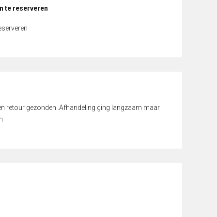
n te reserveren
reserveren
d en retour gezonden .Afhandeling ging langzaam maar
n