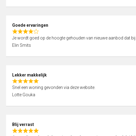
t
e
o
d
f
5
5
Goede ervaringen
,
R
0
Je wordt goed op de hoogte gehouden van nieuwe aanbod dat bij
a
o
Elin Smits
t
u
e
t
d
o
4
f
Lekker makkelijk
,
5
R
0
Snel een woning gevonden via deze website.
a
o
Lotte Gouka
t
u
e
t
d
o
5
f
Blij verrast
,
5
R
0