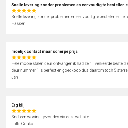
0
Snelle levering zonder problemen en eenvoudig te bestellen e
o
R
u
Snelle levering zonder problemen en eenvoudig te bestellen en te 
a
t
Hassen
t
o
e
f
d
5
5
moelijk contact maar scherpe prijs
,
R
0
Hele mooie stalen deur ontvangen ik had zelf 1 verkeerde bestel
a
o
deur nummer 1 is perfect en goedkoop dus daarom toch 5 sterre
t
u
Jan
e
t
d
o
5
f
,
5
Erg blij
0
R
o
Snel een woning gevonden via deze website.
a
u
Lotte Gouka
t