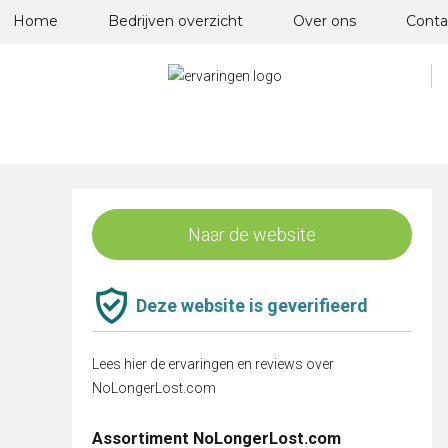
Skip
Home
Bedrijven overzicht
Over ons
Conta
to
content
Naar de website
Deze website is geverifieerd
Lees hier de ervaringen en reviews over
NoLongerLost.com
Assortiment NoLongerLost.com