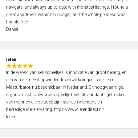
a
o
navigate, and always up-to-date with the latest listings. I found a
t
f
great apartment within my budget, and the whole process was
e
5
hassle-free.
d
Daniel
5
,
0
o
leten
u
R
t
In de wereld van seksspeeltjes is innovatie van groot belang, en
a
o
een van de meest opwindende ontwikkelingen is de Leten
t
f
Masturbator, nu beschikbaar in Nederland. Dit hoogwaardige,
e
5
ergonomisch ontworpen speeltje heeft de aandacht getrokken
d
van mannen die op zoek zijn naar een intensere en
5
bevredigendere ervaring. https://www.letendirect.nl/
,
leten
0
o
u