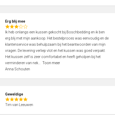
o
u
t
Erg blij mee
o
R
f
Ik heb onlangs een kussen gekocht bij Boschbedding en ik ben
a
5
erg blij met mijn aankoop. Het bestelproces was eenvoudig en de
t
klantenservice was behulpzaam bij het beantwoorden van mijn
e
vragen. De levering verliep vlot en het kussen was goed verpakt.
d
Het kussen zelf is zeer comfortabel en heeft geholpen bij het
3
verminderen van nek
Toon meer
,
Anna Schouten
0
o
u
t
Geweldige
o
R
f
Tim van Leeuwen
a
5
t