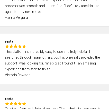
landlord was quick to answer my questions. The entire rental
e
o
process was smooth and stress-free. I’ll definitely use this site
d
f
again for my next move.
5
5
Hanna Vergara
,
0
o
u
rental
t
R
o
This platform is incredibly easy to use and truly helpful. I
a
f
searched through many others, but this one really provided the
t
5
support I was looking for. I’m so glad I found it—an amazing
e
experience from start to finish.
d
Victoria Dawson
5
,
0
o
rental
u
R
t
Great platform with lots of options. The website is clear, easy to