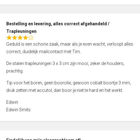
,
0
o
Bestelling en levering, alles correct afgehandeld /
u
Trapleuningen
t
R
o
Geduld is een schone zaak, maar als je even wacht, verloopt alles
a
f
correct, duidelijk mailcontact met Tim.
t
5
e
De stalen trapleuningen 3 x 3 cm zijn mooi, zeker de houders,
d
prachtig.
4
Tip voor het boren, geen boorolie, gewoon cobalt boortje 3 mm,
,
druk zetten met accutol, dan boor je niet te hard en het werkt.
0
o
Edwin
u
Edwin Smits
t
o
f
5