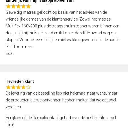
Eindelijk van mijn slaapprobleem af!
R
Geweldig matras gekocht op basis van het advies van de
a
vriendelijke dames van de klantenservice. Zowel het matras
t
Multiflex 160×200 plus de traagschuim topper waren binnen een
e
dag al bij mij thuis geleverd en ik kon er dezelfde avond nog op
d
slapen. Voor het eerst in tijden niet wakker geworden in de nacht.
5
Ik
Toon meer
,
Eda
0
o
u
t
Tevreden klant
o
R
f
De levering van de bestelling liep niet helemaal naar wens, maar
a
5
de producten die we ontvangen hebben maken dat we dat snel
t
vergeten.
e
d
Eerlijk en duidelijk mailcontact gehad over de bestelstatus, met
4
Tim!