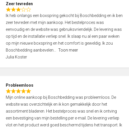
t
Zeer tevreden
o
R
f
Ik heb onlangs een boxspring gekocht bij Boschbedding en ik ben
a
5
zeer tevreden met mijn aankoop. Het bestelproces was
t
eenvoudig en de website was gebruiksvriendelijk. De levering was
e
op tijd en de installatie verliep snel. Ik slaap nu al een paar weken
d
op mijn nieuwe boxspring en het comfort is geweldig. Ik zou
3
Boschbedding aanbevelen
Toon meer
,
Julia Koster
0
o
u
t
Probleemloos
o
R
f
Mijn online aankoop bij Boschbedding was probleemloos. De
a
5
website was overzichtelijk en ik kon gemakkelijk door het
t
assortiment bladeren. Het bestelproces was snel en ik ontving
e
een bevestiging van mijn bestelling per e-mail. De levering verliep
d
vlot en het product werd goed beschermd tijdens het transport. Ik
5