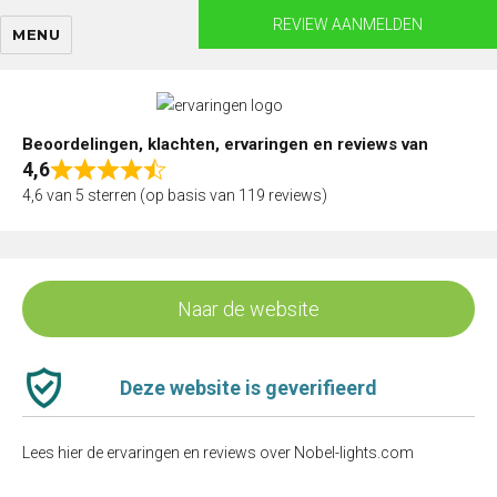
Skip
REVIEW AANMELDEN
MENU
to
content
Beoordelingen, klachten, ervaringen en reviews van
4,6
Rated
4,6 van 5 sterren (op basis van 119 reviews)
4,6
out
of
5
Naar de website
Deze website is geverifieerd
Lees hier de ervaringen en reviews over Nobel-lights.com