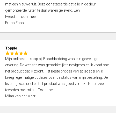
,
met een nieuwe ruit. Deze constateerde dat alle in de deur
0
gemonteerde ruiten te dun waren geleverd. Een
o
tweed
Toon meer
u
Frans Faas
t
o
f
5
Toppie
R
Mijn online aankoop bij Boschbedding was een geweldige
a
ervaring. De website was gemakkelijk te navigeren en ik vond snel
t
het product dat ik zocht. Het bestelproces verliep soepel en ik
e
kreeg regelmatige updates over de status van mijn bestelling. De
d
levering was snel en het product was goed verpakt. Ik ben zeer
5
tevreden met mijn
Toon meer
,
Milan van der Meer
0
o
u