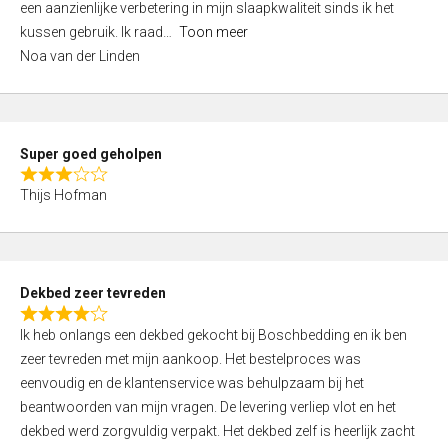
een aanzienlijke verbetering in mijn slaapkwaliteit sinds ik het
4
kussen gebruik. Ik raad
Toon meer
,
Noa van der Linden
0
o
u
t
Super goed geholpen
o
R
f
Thijs Hofman
a
5
t
e
d
Dekbed zeer tevreden
3
R
,
Ik heb onlangs een dekbed gekocht bij Boschbedding en ik ben
a
0
zeer tevreden met mijn aankoop. Het bestelproces was
t
o
eenvoudig en de klantenservice was behulpzaam bij het
e
u
beantwoorden van mijn vragen. De levering verliep vlot en het
d
t
dekbed werd zorgvuldig verpakt. Het dekbed zelf is heerlijk zacht
4