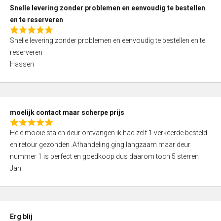
u
Snelle levering zonder problemen en eenvoudig te bestellen
t
en te reserveren
o
R
f
Snelle levering zonder problemen en eenvoudig te bestellen en te
a
5
reserveren
t
Hassen
e
d
5
,
moelijk contact maar scherpe prijs
0
R
o
Hele mooie stalen deur ontvangen ik had zelf 1 verkeerde besteld
a
u
en retour gezonden .Afhandeling ging langzaam maar deur
t
t
nummer 1 is perfect en goedkoop dus daarom toch 5 sterren
e
o
Jan
d
f
5
5
,
0
Erg blij