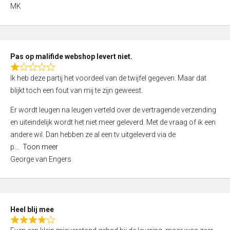
,
MK
0
o
u
t
Pas op malifide webshop levert niet.
o
R
Ik heb deze partij het voordeel van de twijfel gegeven. Maar dat
f
a
blijkt toch een fout van mij te zijn geweest.
5
t
e
Er wordt leugen na leugen verteld over de vertragende verzending
d
en uiteindelijk wordt het niet meer geleverd. Met de vraag of ik een
1
andere wil. Dan hebben ze al een tv uitgeleverd via de
,
p
Toon meer
0
George van Engers
o
u
t
o
Heel blij mee
f
R