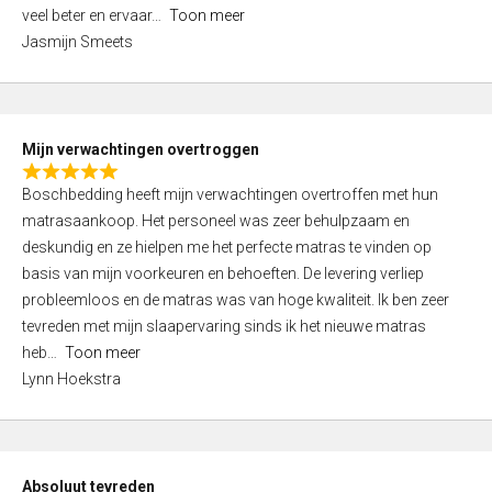
5
o
veel beter en ervaar
Toon meer
,
f
Jasmijn Smeets
0
5
o
u
t
Mijn verwachtingen overtroggen
o
R
f
Boschbedding heeft mijn verwachtingen overtroffen met hun
a
5
matrasaankoop. Het personeel was zeer behulpzaam en
t
deskundig en ze hielpen me het perfecte matras te vinden op
e
basis van mijn voorkeuren en behoeften. De levering verliep
d
probleemloos en de matras was van hoge kwaliteit. Ik ben zeer
5
tevreden met mijn slaapervaring sinds ik het nieuwe matras
,
heb
Toon meer
0
Lynn Hoekstra
o
u
t
o
Absoluut tevreden