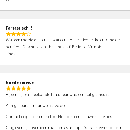
4
,
0
o
Fantastisch!!!
u
R
t
Wat een mooie deuren en wat een goede vriendelijke en kundige
a
o
service… Ons huis is nu helemaal af! Bedankt Mr. noir
t
f
Linda
e
5
d
4
,
Goede service
0
R
o
Bij een bij ons geplaatste taatsdeur was een ruit gesneuveld.
a
u
t
Kan gebeuren maar wel vervelend..
t
e
o
Contact opgenomen met Mr Noir om een nieuwe ruit te bestellen.
d
f
5
Ging even tijd overheen maar er kwam op afspraak een monteur
5