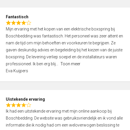
e
d
Fantastisch
5
R
,
Mijn ervaring met het kopen van een elektrische boxspring bij
a
0
Boschbedding was fantastisch. Het personeel was zeer attent en
t
o
nam de tijd om mijn behoeften en voorkeuren te begrijpen. Ze
e
u
gaven deskundig advies en begeleiding bij het kiezen van de juiste
d
t
boxspring. De levering verliep soepel en de installateurs waren
4
o
professioneel. Ik ben erg blij
Toon meer
,
f
Eva Kuijpers
0
5
o
u
t
Uistekende ervaring
o
R
f
Ik had een uitstekende ervaring met mijn online aankoop bij
a
5
Boschbedding. De website was gebruiksvriendelijk en ik vond alle
t
informatie die ik nodig had om een weloverwogen beslissing te
e