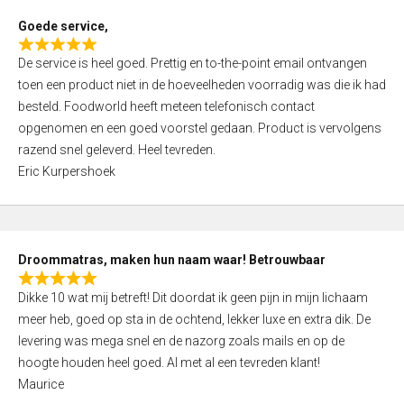
t
Goede service,
o
R
f
De service is heel goed. Prettig en to-the-point email ontvangen
a
5
toen een product niet in de hoeveelheden voorradig was die ik had
t
besteld. Foodworld heeft meteen telefonisch contact
e
opgenomen en een goed voorstel gedaan. Product is vervolgens
d
razend snel geleverd. Heel tevreden.
5
Eric Kurpershoek
,
0
o
u
Droommatras, maken hun naam waar! Betrouwbaar
t
R
o
Dikke 10 wat mij betreft! Dit doordat ik geen pijn in mijn lichaam
a
f
meer heb, goed op sta in de ochtend, lekker luxe en extra dik. De
t
5
levering was mega snel en de nazorg zoals mails en op de
e
hoogte houden heel goed. Al met al een tevreden klant!
d
Maurice
5