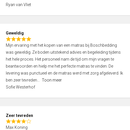
,
Ryan van Vliet
0
o
u
t
Geweldig
o
R
f
Mijn ervaring met het kopen van een matras bij Boschbedding
a
5
was geweldig. Ze boden uitstekend advies en begeleiding tijdens
t
het hele proces. Het personeel nam de tijd om mijn vragen te
e
beantwoorden en hielp me het perfecte matras te vinden. De
d
levering was punctueel en de matras werd met zorg afgeleverd. Ik
5
ben zeer tevreden
Toon meer
,
Sofie Westerhof
0
o
u
t
Zeer tevreden
o
R
f
Max Koning