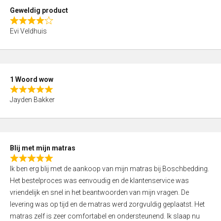
t
Geweldig product
o
R
f
Evi Veldhuis
a
5
t
e
d
1 Woord wow
4
R
,
Jayden Bakker
a
0
t
o
e
u
d
t
Blij met mijn matras
5
o
R
,
f
Ik ben erg blij met de aankoop van mijn matras bij Boschbedding.
a
0
5
Het bestelproces was eenvoudig en de klantenservice was
t
o
vriendelijk en snel in het beantwoorden van mijn vragen. De
e
u
levering was op tijd en de matras werd zorgvuldig geplaatst. Het
d
t
matras zelf is zeer comfortabel en ondersteunend. Ik slaap nu