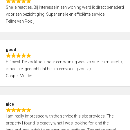
R
u
Snelle reacties. Bij interesse in een woning werd ik direct benaderd
a
t
voor een bezichtiging. Super snelle en efficiënte service.
t
o
Feline van Rooij
e
f
d
5
5
,
good
0
R
o
Efficiënt. De zoektocht naar een woning was zo snel en makkelijk,
a
u
ik had niet gedacht dat het zo eenvoudig zou zijn.
t
t
Casper Mulder
e
o
d
f
5
5
,
nice
0
R
o
I am really impressed with the service this site provides. The
a
u
property I found is exactly what I was looking for, and the
t
t