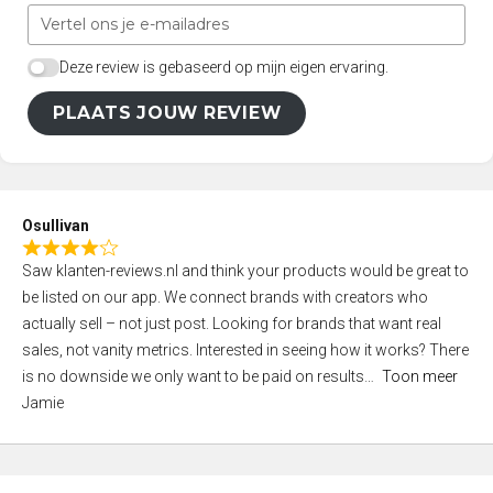
Deze review is gebaseerd op mijn eigen ervaring.
PLAATS JOUW REVIEW
Osullivan
R
Saw klanten-reviews.nl and think your products would be great to
a
be listed on our app. We connect brands with creators who
t
actually sell – not just post. Looking for brands that want real
e
sales, not vanity metrics. Interested in seeing how it works? There
d
is no downside we only want to be paid on results
Toon meer
4
Jamie
,
0
o