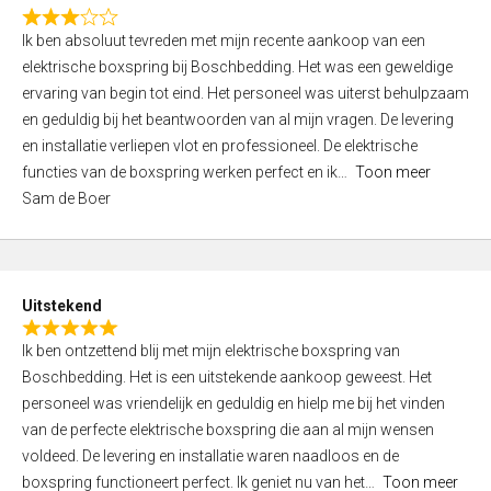
f
R
5
Ik ben absoluut tevreden met mijn recente aankoop van een
a
elektrische boxspring bij Boschbedding. Het was een geweldige
t
ervaring van begin tot eind. Het personeel was uiterst behulpzaam
e
en geduldig bij het beantwoorden van al mijn vragen. De levering
d
en installatie verliepen vlot en professioneel. De elektrische
3
functies van de boxspring werken perfect en ik
Toon meer
,
Sam de Boer
0
o
u
t
Uitstekend
o
R
f
Ik ben ontzettend blij met mijn elektrische boxspring van
a
5
Boschbedding. Het is een uitstekende aankoop geweest. Het
t
personeel was vriendelijk en geduldig en hielp me bij het vinden
e
van de perfecte elektrische boxspring die aan al mijn wensen
d
voldeed. De levering en installatie waren naadloos en de
5
boxspring functioneert perfect. Ik geniet nu van het
Toon meer