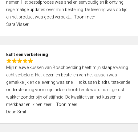
nemen. Het bestelproces was snel en eenvoudig en ik ontving
d
regelmatige updates over mijn bestelling. De levering was op tijd
4
en het product was goed verpakt
Toon meer
,
Sara Visser
0
o
u
t
Echt een verbetering
o
R
f
Mijn nieuwe kussen van Boschbedding heeft mijn slaapervaring
a
5
echt verbeterd. Het kiezen en bestellen van het kussen was
t
gemakkelijk en de levering was snel. Het kussen biedt uitstekende
e
ondersteuning voor mijn nek en hoofd en ik word nu uitgerust
d
wakker zonder pijn of stijfheid. De kwaliteit van het kussen is
5
merkbaar en ik ben zeer
Toon meer
,
Daan Smit
0
o
u