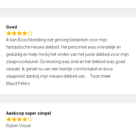
a
5
t
e
d
Goed
4
R
,
Ik kan Boschbedding niet genoeg bedanken voor mijn
a
0
fantastische nieuwe dekbed. Het personeel was vriendelijk en
t
o
geduldig en hielp me bij het vinden van het juiste dekbed voor mijn
e
u
slaapvoorkeuren. De levering was snel en het dekbed was goed
d
t
verpakt. Ik geniet nu van een heerlijk comfortabel en knus
4
o
slaapnest dankzij mijn nieuwe dekbed van
Toon meer
,
f
Maud Peters
0
5
o
u
t
Aankoop super simpel
o
R
f
Ruben Visser
a
5