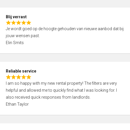
o
d
f
5
5
Blij verrast
,
R
0
Je wordt goed op de hoogte gehouden van nieuwe aanbod dat bij
a
o
jouw wensen past.
t
u
Elin Smits
e
t
d
o
5
f
,
5
Reliable service
0
R
o
I am so happy with my new rental property! The filters are very
a
u
helpful and allowed me to quickly find what I was looking for. I
t
t
also received quick responses from landlords.
e
o
Ethan Taylor
d
f
5
5
,
0