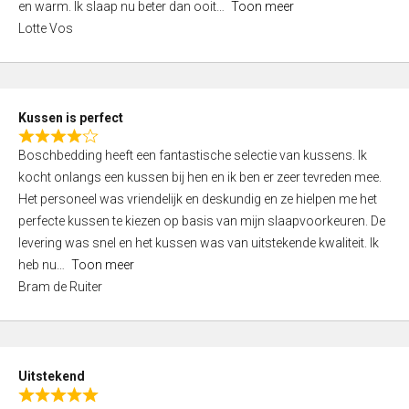
o
en warm. Ik slaap nu beter dan ooit
Toon meer
,
f
Lotte Vos
0
5
o
u
t
Kussen is perfect
o
R
f
Boschbedding heeft een fantastische selectie van kussens. Ik
a
5
kocht onlangs een kussen bij hen en ik ben er zeer tevreden mee.
t
Het personeel was vriendelijk en deskundig en ze hielpen me het
e
perfecte kussen te kiezen op basis van mijn slaapvoorkeuren. De
d
levering was snel en het kussen was van uitstekende kwaliteit. Ik
4
heb nu
Toon meer
,
Bram de Ruiter
0
o
u
t
Uitstekend
o
R
f