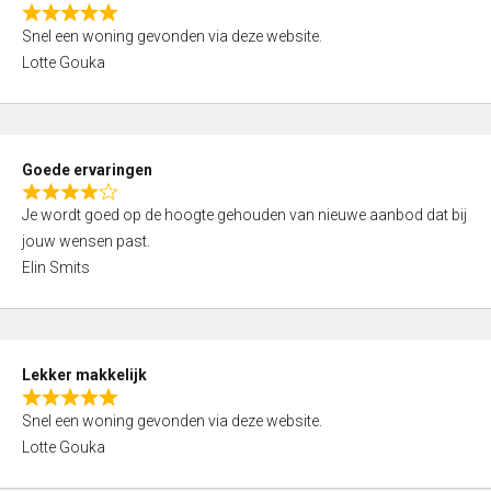
o
R
u
Snel een woning gevonden via deze website.
a
t
Lotte Gouka
t
o
e
f
d
5
5
Goede ervaringen
,
R
0
Je wordt goed op de hoogte gehouden van nieuwe aanbod dat bij
a
o
jouw wensen past.
t
u
Elin Smits
e
t
d
o
4
f
,
5
Lekker makkelijk
0
R
o
Snel een woning gevonden via deze website.
a
u
Lotte Gouka
t
t
e