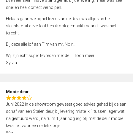
Even een klein misverstand gehad bij de levering, maar was zeer
5
a
snel en heel correct verholpen.
t
e
Helaas gaan we bij het lezen van de Reviews altijd van het
d
slechtste uit deze fout heb ik ook gemaakt maar dit was niet
4
terecht!
,
Bij deze alle lof aan Tim van mr. Noir!!
0
o
Wij zijn echt super tevreden met de
Toon meer
u
Sylvia
t
o
f
5
Mooie deur
R
Juni 2022 in de showroom geweest goed advies gehad bij de aan
a
schaf van een Stalen deur, bij levering miste ik 1 tussen lager wat
t
na gestuurd werd , na ruim 1 jaar nog erg blij met de deur mooie
e
kwaliteit voor een redelijk prijs.
d
Wim