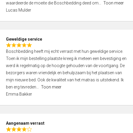
waardeerde de moeite die Boschbedding deed om
Toon meer
,
Lucas Mulder
0
o
u
t
Geweldige service
o
R
f
Boschbedding heeft mij echt verrast met hun geweldige service.
a
5
Toen ik mijn bestelling plaatste kreeg ik meteen een bevestiging en
t
werd ik regelmatig op de hoogte gehouden van de voortgang. De
e
bezorgers waren vriendelijk en behulpzaam bij het plaatsen van
d
mijn nieuwe bed. Ook de kwaliteit van het matras is uitstekend. Ik
5
ben erg tevreden
Toon meer
,
Emma Bakker
0
o
u
t
Aangenaam verrast
o
R