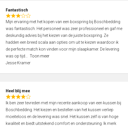
u
d
t
Fantastisch
4
o
R
,
f
Mijn ervaring met het kopen van een boxspring bij Boschbedding
a
0
5
was fantastisch. Het personeel was zeer professioneel en gaf me
t
o
deskundig advies bij het kiezen van de juiste boxspring. Ze
e
u
hadden een breed scala aan opties om uit te kiezen waardoor ik
d
t
de perfecte match kon vinden voor mijn slaapkamer. De levering
3
o
was op tijd
Toon meer
,
f
Jesse Kramer
0
5
o
u
t
Heel blij mee
o
R
f
Ik ben zeer tevreden met mijn recente aankoop van een kussen bij
a
5
Boschbedding. Het kiezen en bestellen van het kussen verliep
t
moeiteloos en de levering was snel. Het kussen zelf is van hoge
e
kwaliteit en biedt uitstekend comfort en ondersteuning. Ik merk
d