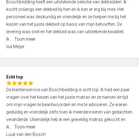
Boschbedding heeft een uitstekende selectie van dekbedden. Ik
a
5
kocht onlangs een dekbed bij hen en ik ben er erg blij mee. Het
t
personeel was deskundig en vriendelijk en ze hielpen me bij het
e
kiezen van het juiste dekbed op basis van mijn behoeften. De
d
levering was snel en het dekbed was van uitstekende kwaliteit.
5
Ik
Toon meer
,
Isa Meijer
0
o
u
t
Echt top
o
R
f
De klantenservice van Boschbedding is echt top. Ik had een paar
a
5
vragen over het kiezen van het juiste matras en ze namen de tijd
t
om mijn vragen te beantwoorden en me te adviseren. Ze waren
e
geduldig en vriendelijk zelfs toen ik meerdere keren van gedachten
d
veranderde. Uiteindelijk heb ik een geweldig matras gekocht en
5
ik
Toon meer
,
Luuk van den Bosch
0