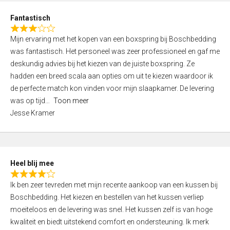
u
d
t
Fantastisch
4
o
R
,
f
Mijn ervaring met het kopen van een boxspring bij Boschbedding
a
0
5
was fantastisch. Het personeel was zeer professioneel en gaf me
t
o
deskundig advies bij het kiezen van de juiste boxspring. Ze
e
u
hadden een breed scala aan opties om uit te kiezen waardoor ik
d
t
de perfecte match kon vinden voor mijn slaapkamer. De levering
3
o
was op tijd
Toon meer
,
f
Jesse Kramer
0
5
o
u
t
Heel blij mee
o
R
f
Ik ben zeer tevreden met mijn recente aankoop van een kussen bij
a
5
Boschbedding. Het kiezen en bestellen van het kussen verliep
t
moeiteloos en de levering was snel. Het kussen zelf is van hoge
e
kwaliteit en biedt uitstekend comfort en ondersteuning. Ik merk
d