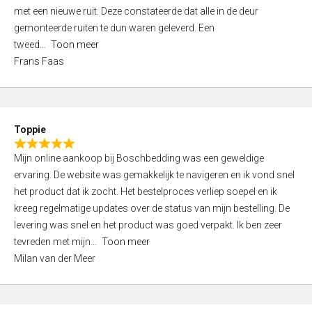
,
met een nieuwe ruit. Deze constateerde dat alle in de deur
0
gemonteerde ruiten te dun waren geleverd. Een
o
tweed
Toon meer
u
Frans Faas
t
o
f
5
Toppie
R
Mijn online aankoop bij Boschbedding was een geweldige
a
ervaring. De website was gemakkelijk te navigeren en ik vond snel
t
het product dat ik zocht. Het bestelproces verliep soepel en ik
e
kreeg regelmatige updates over de status van mijn bestelling. De
d
levering was snel en het product was goed verpakt. Ik ben zeer
5
tevreden met mijn
Toon meer
,
Milan van der Meer
0
o
u