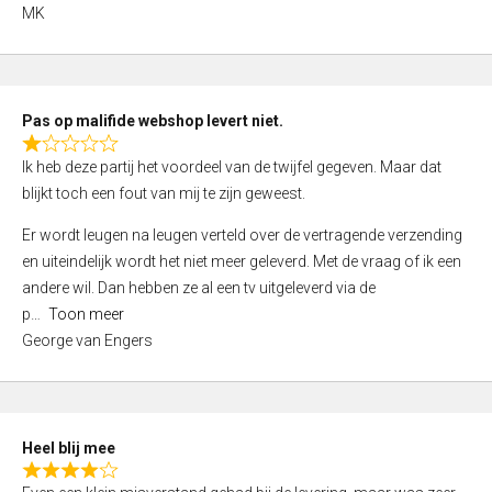
,
MK
0
o
u
t
Pas op malifide webshop levert niet.
o
R
Ik heb deze partij het voordeel van de twijfel gegeven. Maar dat
f
a
blijkt toch een fout van mij te zijn geweest.
5
t
e
Er wordt leugen na leugen verteld over de vertragende verzending
d
en uiteindelijk wordt het niet meer geleverd. Met de vraag of ik een
1
andere wil. Dan hebben ze al een tv uitgeleverd via de
,
p
Toon meer
0
George van Engers
o
u
t
o
Heel blij mee
f
R