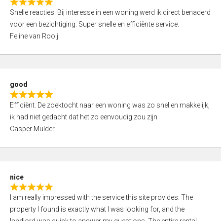
R
u
Snelle reacties. Bij interesse in een woning werd ik direct benaderd
a
t
voor een bezichtiging. Super snelle en efficiënte service.
t
o
Feline van Rooij
e
f
d
5
5
,
good
0
R
o
Efficiënt. De zoektocht naar een woning was zo snel en makkelijk,
a
u
ik had niet gedacht dat het zo eenvoudig zou zijn.
t
t
Casper Mulder
e
o
d
f
5
5
,
nice
0
R
o
I am really impressed with the service this site provides. The
a
u
property I found is exactly what I was looking for, and the
t
t