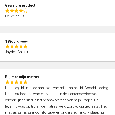
t
Geweldig product
o
R
f
Evi Veldhuis
a
5
t
e
d
1 Woord wow
4
R
,
Jayden Bakker
a
0
t
o
e
u
d
t
Blij met mijn matras
5
o
R
,
f
Ik ben erg blij met de aankoop van mijn matras bij Boschbedding.
a
0
5
Het bestelproces was eenvoudig en de klantenservice was
t
o
vriendelijk en snel in het beantwoorden van mijn vragen. De
e
u
levering was op tijd en de matras werd zorgvuldig geplaatst. Het
d
t
matras zelf is zeer comfortabel en ondersteunend. Ik slaap nu