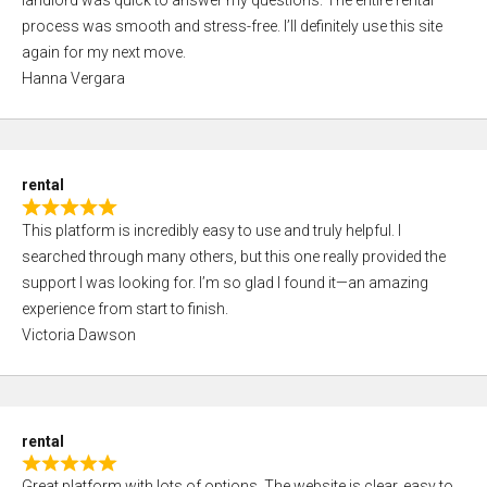
landlord was quick to answer my questions. The entire rental
e
o
process was smooth and stress-free. I’ll definitely use this site
d
f
again for my next move.
5
5
Hanna Vergara
,
0
o
u
rental
t
R
o
This platform is incredibly easy to use and truly helpful. I
a
f
searched through many others, but this one really provided the
t
5
support I was looking for. I’m so glad I found it—an amazing
e
experience from start to finish.
d
Victoria Dawson
5
,
0
o
rental
u
R
t
Great platform with lots of options. The website is clear, easy to