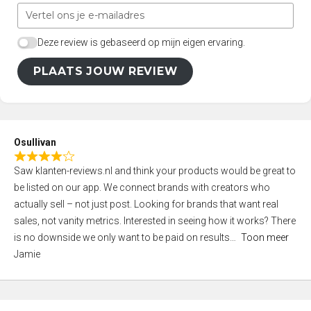
Deze review is gebaseerd op mijn eigen ervaring.
PLAATS JOUW REVIEW
Osullivan
R
Saw klanten-reviews.nl and think your products would be great to
a
be listed on our app. We connect brands with creators who
t
actually sell – not just post. Looking for brands that want real
e
sales, not vanity metrics. Interested in seeing how it works? There
d
is no downside we only want to be paid on results
Toon meer
4
Jamie
,
0
o