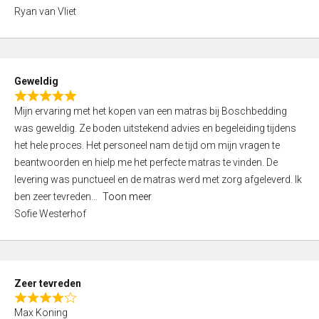
,
Ryan van Vliet
0
o
u
t
Geweldig
o
R
f
Mijn ervaring met het kopen van een matras bij Boschbedding
a
5
was geweldig. Ze boden uitstekend advies en begeleiding tijdens
t
het hele proces. Het personeel nam de tijd om mijn vragen te
e
beantwoorden en hielp me het perfecte matras te vinden. De
d
levering was punctueel en de matras werd met zorg afgeleverd. Ik
5
ben zeer tevreden
Toon meer
,
Sofie Westerhof
0
o
u
t
Zeer tevreden
o
R
f
Max Koning