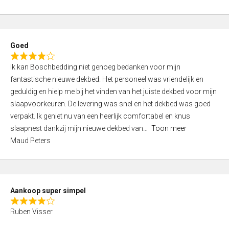
a
5
t
e
d
Goed
4
R
,
Ik kan Boschbedding niet genoeg bedanken voor mijn
a
0
fantastische nieuwe dekbed. Het personeel was vriendelijk en
t
o
geduldig en hielp me bij het vinden van het juiste dekbed voor mijn
e
u
slaapvoorkeuren. De levering was snel en het dekbed was goed
d
t
verpakt. Ik geniet nu van een heerlijk comfortabel en knus
4
o
slaapnest dankzij mijn nieuwe dekbed van
Toon meer
,
f
Maud Peters
0
5
o
u
t
Aankoop super simpel
o
R
f
Ruben Visser
a
5