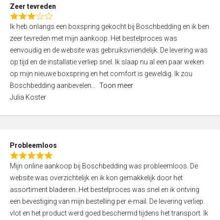
t
Zeer tevreden
o
R
f
Ik heb onlangs een boxspring gekocht bij Boschbedding en ik ben
a
5
zeer tevreden met mijn aankoop. Het bestelproces was
t
eenvoudig en de website was gebruiksvriendelijk. De levering was
e
op tijd en de installatie verliep snel. Ik slaap nu al een paar weken
d
op mijn nieuwe boxspring en het comfort is geweldig. Ik zou
3
Boschbedding aanbevelen
Toon meer
,
Julia Koster
0
o
u
t
Probleemloos
o
R
f
Mijn online aankoop bij Boschbedding was probleemloos. De
a
5
website was overzichtelijk en ik kon gemakkelijk door het
t
assortiment bladeren. Het bestelproces was snel en ik ontving
e
een bevestiging van mijn bestelling per e-mail. De levering verliep
d
vlot en het product werd goed beschermd tijdens het transport. Ik
5