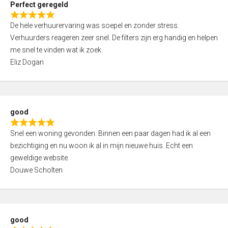
Perfect geregeld
o
R
u
De hele verhuurervaring was soepel en zonder stress.
a
t
Verhuurders reageren zeer snel. De filters zijn erg handig en helpen
t
o
me snel te vinden wat ik zoek.
e
f
Eliz Dogan
d
5
5
,
0
good
o
R
u
Snel een woning gevonden. Binnen een paar dagen had ik al een
a
t
bezichtiging en nu woon ik al in mijn nieuwe huis. Echt een
t
o
geweldige website.
e
f
Douwe Scholten
d
5
5
,
0
good
o