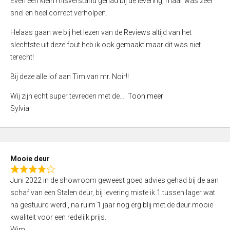
Even een klein misverstand gehad bij de levering, maar was zeer
5
a
snel en heel correct verholpen.
t
e
Helaas gaan we bij het lezen van de Reviews altijd van het
d
slechtste uit deze fout heb ik ook gemaakt maar dit was niet
4
terecht!
,
Bij deze alle lof aan Tim van mr. Noir!!
0
o
Wij zijn echt super tevreden met de
Toon meer
u
Sylvia
t
o
f
5
Mooie deur
R
Juni 2022 in de showroom geweest goed advies gehad bij de aan
a
schaf van een Stalen deur, bij levering miste ik 1 tussen lager wat
t
na gestuurd werd , na ruim 1 jaar nog erg blij met de deur mooie
e
kwaliteit voor een redelijk prijs.
d
Wim