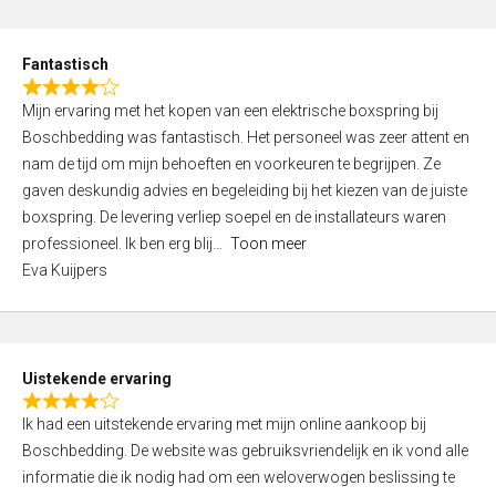
e
d
Fantastisch
5
R
,
Mijn ervaring met het kopen van een elektrische boxspring bij
a
0
Boschbedding was fantastisch. Het personeel was zeer attent en
t
o
nam de tijd om mijn behoeften en voorkeuren te begrijpen. Ze
e
u
gaven deskundig advies en begeleiding bij het kiezen van de juiste
d
t
boxspring. De levering verliep soepel en de installateurs waren
4
o
professioneel. Ik ben erg blij
Toon meer
,
f
Eva Kuijpers
0
5
o
u
t
Uistekende ervaring
o
R
f
Ik had een uitstekende ervaring met mijn online aankoop bij
a
5
Boschbedding. De website was gebruiksvriendelijk en ik vond alle
t
informatie die ik nodig had om een weloverwogen beslissing te
e