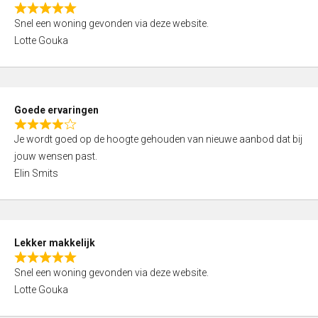
o
R
u
Snel een woning gevonden via deze website.
a
t
Lotte Gouka
t
o
e
f
d
5
5
Goede ervaringen
,
R
0
Je wordt goed op de hoogte gehouden van nieuwe aanbod dat bij
a
o
jouw wensen past.
t
u
Elin Smits
e
t
d
o
4
f
,
5
Lekker makkelijk
0
R
o
Snel een woning gevonden via deze website.
a
u
Lotte Gouka
t
t
e