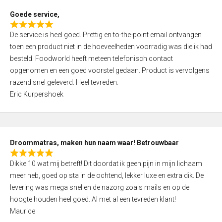
t
Goede service,
o
R
f
De service is heel goed. Prettig en to-the-point email ontvangen
a
5
toen een product niet in de hoeveelheden voorradig was die ik had
t
besteld. Foodworld heeft meteen telefonisch contact
e
opgenomen en een goed voorstel gedaan. Product is vervolgens
d
razend snel geleverd. Heel tevreden.
5
Eric Kurpershoek
,
0
o
u
Droommatras, maken hun naam waar! Betrouwbaar
t
R
o
Dikke 10 wat mij betreft! Dit doordat ik geen pijn in mijn lichaam
a
f
meer heb, goed op sta in de ochtend, lekker luxe en extra dik. De
t
5
levering was mega snel en de nazorg zoals mails en op de
e
hoogte houden heel goed. Al met al een tevreden klant!
d
Maurice
5