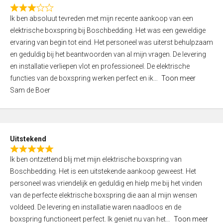
f
R
5
Ik ben absoluut tevreden met mijn recente aankoop van een
a
elektrische boxspring bij Boschbedding. Het was een geweldige
t
ervaring van begin tot eind. Het personeel was uiterst behulpzaam
e
en geduldig bij het beantwoorden van al mijn vragen. De levering
d
en installatie verliepen vlot en professioneel. De elektrische
3
functies van de boxspring werken perfect en ik
Toon meer
,
Sam de Boer
0
o
u
t
Uitstekend
o
R
f
Ik ben ontzettend blij met mijn elektrische boxspring van
a
5
Boschbedding. Het is een uitstekende aankoop geweest. Het
t
personeel was vriendelijk en geduldig en hielp me bij het vinden
e
van de perfecte elektrische boxspring die aan al mijn wensen
d
voldeed. De levering en installatie waren naadloos en de
5
boxspring functioneert perfect. Ik geniet nu van het
Toon meer