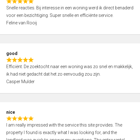
R
u
Snelle reacties. Bij interesse in een woning werd ik direct benaderd
a
t
voor een bezichtiging. Super snelle en efficiënte service.
t
o
Feline van Rooij
e
f
d
5
5
,
good
0
R
o
Efficiënt. De zoektocht naar een woning was zo snel en makkelijk,
a
u
ik had niet gedacht dat het zo eenvoudig zou zijn.
t
t
Casper Mulder
e
o
d
f
5
5
,
nice
0
R
o
I am really impressed with the service this site provides. The
a
u
property I found is exactly what I was looking for, and the
t
t