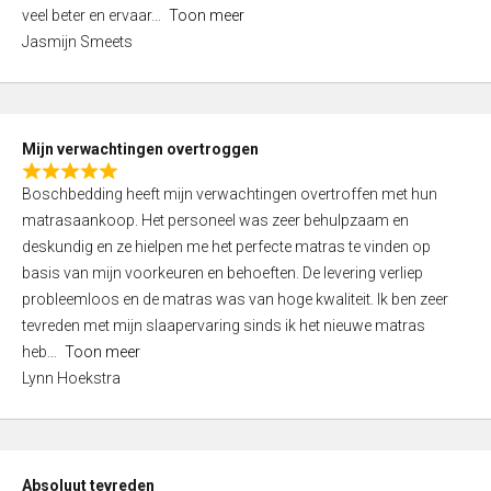
5
o
veel beter en ervaar
Toon meer
,
f
Jasmijn Smeets
0
5
o
u
t
Mijn verwachtingen overtroggen
o
R
f
Boschbedding heeft mijn verwachtingen overtroffen met hun
a
5
matrasaankoop. Het personeel was zeer behulpzaam en
t
deskundig en ze hielpen me het perfecte matras te vinden op
e
basis van mijn voorkeuren en behoeften. De levering verliep
d
probleemloos en de matras was van hoge kwaliteit. Ik ben zeer
5
tevreden met mijn slaapervaring sinds ik het nieuwe matras
,
heb
Toon meer
0
Lynn Hoekstra
o
u
t
o
Absoluut tevreden