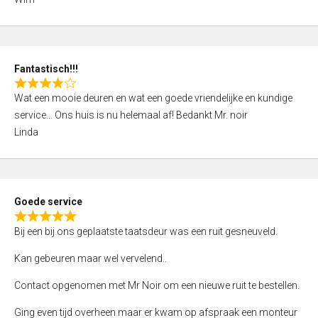
4
,
0
o
Fantastisch!!!
u
R
t
Wat een mooie deuren en wat een goede vriendelijke en kundige
a
o
service… Ons huis is nu helemaal af! Bedankt Mr. noir
t
f
Linda
e
5
d
4
,
Goede service
0
R
o
Bij een bij ons geplaatste taatsdeur was een ruit gesneuveld.
a
u
t
Kan gebeuren maar wel vervelend..
t
e
o
Contact opgenomen met Mr Noir om een nieuwe ruit te bestellen.
d
f
5
Ging even tijd overheen maar er kwam op afspraak een monteur
5