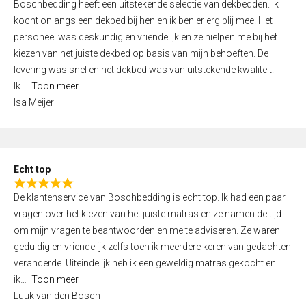
Boschbedding heeft een uitstekende selectie van dekbedden. Ik
a
5
kocht onlangs een dekbed bij hen en ik ben er erg blij mee. Het
t
personeel was deskundig en vriendelijk en ze hielpen me bij het
e
kiezen van het juiste dekbed op basis van mijn behoeften. De
d
levering was snel en het dekbed was van uitstekende kwaliteit.
5
Ik
Toon meer
,
Isa Meijer
0
o
u
t
Echt top
o
R
f
De klantenservice van Boschbedding is echt top. Ik had een paar
a
5
vragen over het kiezen van het juiste matras en ze namen de tijd
t
om mijn vragen te beantwoorden en me te adviseren. Ze waren
e
geduldig en vriendelijk zelfs toen ik meerdere keren van gedachten
d
veranderde. Uiteindelijk heb ik een geweldig matras gekocht en
5
ik
Toon meer
,
Luuk van den Bosch
0