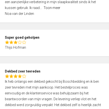
een aanzienlijke verbetering in mijn slaapkwaliteit sinds ik het
4
kussen gebruik. Ik raad
Toon meer
,
Noa van der Linden
0
o
u
t
Super goed geholpen
o
R
f
Thijs Hofman
a
5
t
e
d
Dekbed zeer tevreden
3
R
,
Ik heb onlangs een dekbed gekocht bij Boschbedding en ik ben
a
0
zeer tevreden met mijn aankoop. Het bestelproces was
t
o
eenvoudig en de klantenservice was behulpzaam bij het
e
u
beantwoorden van mijn vragen. De levering verliep vlot en het
d
t
dekbed werd zorgvuldig verpakt. Het dekbed zelf is heerlijk zacht
4