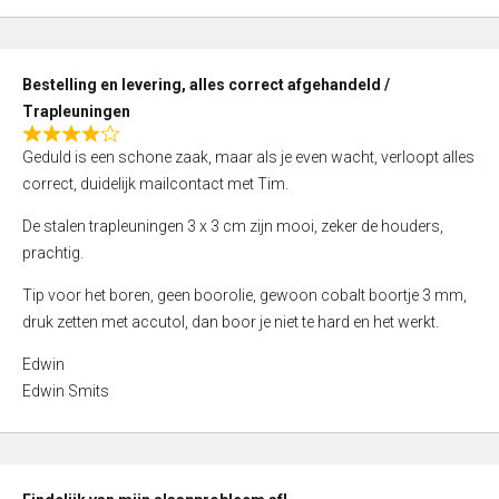
,
0
o
Bestelling en levering, alles correct afgehandeld /
u
Trapleuningen
t
R
o
Geduld is een schone zaak, maar als je even wacht, verloopt alles
a
f
correct, duidelijk mailcontact met Tim.
t
5
e
De stalen trapleuningen 3 x 3 cm zijn mooi, zeker de houders,
d
prachtig.
4
Tip voor het boren, geen boorolie, gewoon cobalt boortje 3 mm,
,
druk zetten met accutol, dan boor je niet te hard en het werkt.
0
o
Edwin
u
Edwin Smits
t
o
f
5