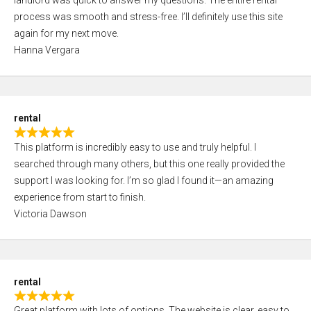
landlord was quick to answer my questions. The entire rental
e
o
process was smooth and stress-free. I’ll definitely use this site
d
f
again for my next move.
5
5
Hanna Vergara
,
0
o
u
rental
t
R
o
This platform is incredibly easy to use and truly helpful. I
a
f
searched through many others, but this one really provided the
t
5
support I was looking for. I’m so glad I found it—an amazing
e
experience from start to finish.
d
Victoria Dawson
5
,
0
o
rental
u
R
t
Great platform with lots of options. The website is clear, easy to