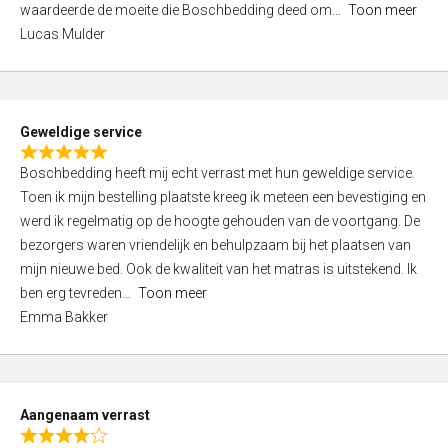
waardeerde de moeite die Boschbedding deed om
Toon meer
,
Lucas Mulder
0
o
u
t
Geweldige service
o
R
f
Boschbedding heeft mij echt verrast met hun geweldige service.
a
5
Toen ik mijn bestelling plaatste kreeg ik meteen een bevestiging en
t
werd ik regelmatig op de hoogte gehouden van de voortgang. De
e
bezorgers waren vriendelijk en behulpzaam bij het plaatsen van
d
mijn nieuwe bed. Ook de kwaliteit van het matras is uitstekend. Ik
5
ben erg tevreden
Toon meer
,
Emma Bakker
0
o
u
t
Aangenaam verrast
o
R