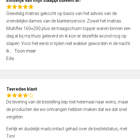
Eindelijk van mijn slaapprobleem af!
R
Geweldig matras gekocht op basis van het advies van de
a
vriendelijke dames van de klantenservice. Zowel het matras
t
Multiflex 160×200 plus de traagschuim topper waren binnen een
e
dag al bij mij thuis geleverd en ik kon er dezelfde avond nog op
d
slapen. Voor het eerst in tijden niet wakker geworden in de nacht.
5
Ik
Toon meer
,
Eda
0
o
u
t
Tevreden klant
o
R
f
De levering van de bestelling liep niet helemaal naar wens, maar
a
5
de producten die we ontvangen hebben maken dat we dat snel
t
vergeten.
e
d
Eerlijk en duidelijk mailcontact gehad over de bestelstatus, met
4
Tim!