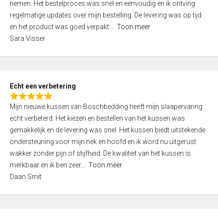
nemen. Het bestelproces was snel en eenvoudig en ik ontving
d
regelmatige updates over mijn bestelling. De levering was op tijd
4
en het product was goed verpakt
Toon meer
,
Sara Visser
0
o
u
t
Echt een verbetering
o
R
f
Mijn nieuwe kussen van Boschbedding heeft mijn slaapervaring
a
5
echt verbeterd. Het kiezen en bestellen van het kussen was
t
gemakkelijk en de levering was snel. Het kussen biedt uitstekende
e
ondersteuning voor mijn nek en hoofd en ik word nu uitgerust
d
wakker zonder pijn of stijfheid. De kwaliteit van het kussen is
5
merkbaar en ik ben zeer
Toon meer
,
Daan Smit
0
o
u