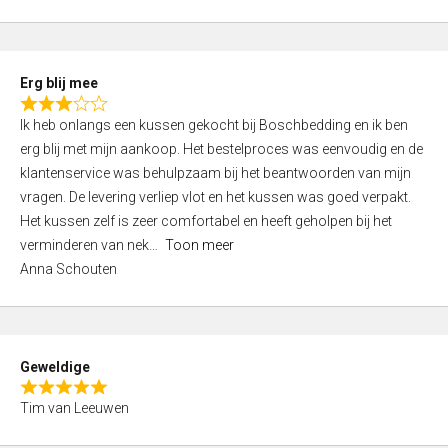
o
u
t
Erg blij mee
o
R
f
Ik heb onlangs een kussen gekocht bij Boschbedding en ik ben
a
5
erg blij met mijn aankoop. Het bestelproces was eenvoudig en de
t
klantenservice was behulpzaam bij het beantwoorden van mijn
e
vragen. De levering verliep vlot en het kussen was goed verpakt.
d
Het kussen zelf is zeer comfortabel en heeft geholpen bij het
3
verminderen van nek
Toon meer
,
Anna Schouten
0
o
u
t
Geweldige
o
R
f
Tim van Leeuwen
a
5
t