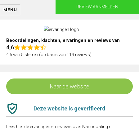
Skip
REVIEW AANMELDEN
MENU
to
content
Beoordelingen, klachten, ervaringen en reviews van
4,6
Rated
4,6 van 5 sterren (op basis van 119 reviews)
4,6
out
of
5
Naar de website
Deze website is geverifieerd
Lees hier de ervaringen en reviews over Nanocoating.nl