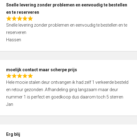
u
Snelle levering zonder problemen en eenvoudig te bestellen
t
en te reserveren
o
R
f
Snelle levering zonder problemen en eenvoudig te bestellen en te
a
5
reserveren
t
Hassen
e
d
5
,
moelijk contact maar scherpe prijs
0
R
o
Hele mooie stalen deur ontvangen ik had zelf 1 verkeerde besteld
a
u
en retour gezonden .Afhandeling ging langzaam maar deur
t
t
nummer 1 is perfect en goedkoop dus daarom toch 5 sterren
e
o
Jan
d
f
5
5
,
0
Erg blij