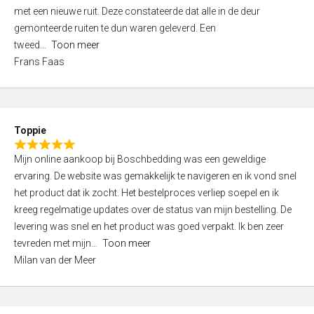
,
met een nieuwe ruit. Deze constateerde dat alle in de deur
0
gemonteerde ruiten te dun waren geleverd. Een
o
tweed
Toon meer
u
Frans Faas
t
o
f
5
Toppie
R
Mijn online aankoop bij Boschbedding was een geweldige
a
ervaring. De website was gemakkelijk te navigeren en ik vond snel
t
het product dat ik zocht. Het bestelproces verliep soepel en ik
e
kreeg regelmatige updates over de status van mijn bestelling. De
d
levering was snel en het product was goed verpakt. Ik ben zeer
5
tevreden met mijn
Toon meer
,
Milan van der Meer
0
o
u