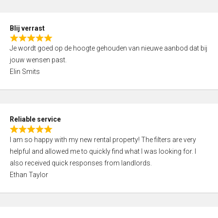
o
d
f
5
5
Blij verrast
,
R
0
Je wordt goed op de hoogte gehouden van nieuwe aanbod dat bij
a
o
jouw wensen past.
t
u
Elin Smits
e
t
d
o
5
f
,
5
Reliable service
0
R
o
I am so happy with my new rental property! The filters are very
a
u
helpful and allowed me to quickly find what I was looking for. I
t
t
also received quick responses from landlords.
e
o
Ethan Taylor
d
f
5
5
,
0