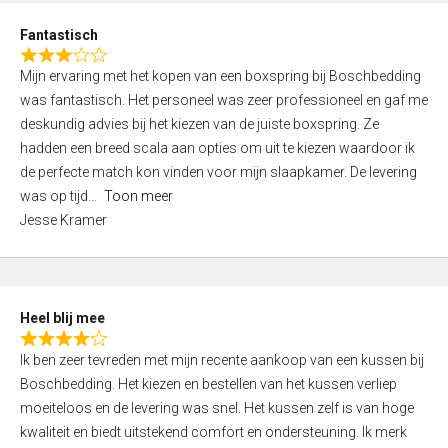
u
d
t
Fantastisch
4
o
R
,
f
Mijn ervaring met het kopen van een boxspring bij Boschbedding
a
0
5
was fantastisch. Het personeel was zeer professioneel en gaf me
t
o
deskundig advies bij het kiezen van de juiste boxspring. Ze
e
u
hadden een breed scala aan opties om uit te kiezen waardoor ik
d
t
de perfecte match kon vinden voor mijn slaapkamer. De levering
3
o
was op tijd
Toon meer
,
f
Jesse Kramer
0
5
o
u
t
Heel blij mee
o
R
f
Ik ben zeer tevreden met mijn recente aankoop van een kussen bij
a
5
Boschbedding. Het kiezen en bestellen van het kussen verliep
t
moeiteloos en de levering was snel. Het kussen zelf is van hoge
e
kwaliteit en biedt uitstekend comfort en ondersteuning. Ik merk
d