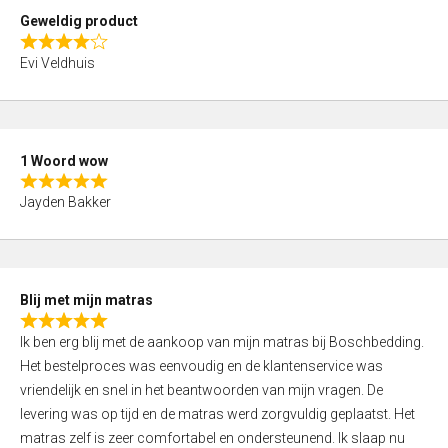
t
Geweldig product
o
R
f
Evi Veldhuis
a
5
t
e
d
1 Woord wow
4
R
,
Jayden Bakker
a
0
t
o
e
u
d
t
Blij met mijn matras
5
o
R
,
f
Ik ben erg blij met de aankoop van mijn matras bij Boschbedding.
a
0
5
Het bestelproces was eenvoudig en de klantenservice was
t
o
vriendelijk en snel in het beantwoorden van mijn vragen. De
e
u
levering was op tijd en de matras werd zorgvuldig geplaatst. Het
d
t
matras zelf is zeer comfortabel en ondersteunend. Ik slaap nu