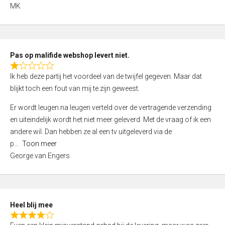
,
MK
0
o
u
t
Pas op malifide webshop levert niet.
o
R
Ik heb deze partij het voordeel van de twijfel gegeven. Maar dat
f
a
blijkt toch een fout van mij te zijn geweest.
5
t
e
Er wordt leugen na leugen verteld over de vertragende verzending
d
en uiteindelijk wordt het niet meer geleverd. Met de vraag of ik een
1
andere wil. Dan hebben ze al een tv uitgeleverd via de
,
p
Toon meer
0
George van Engers
o
u
t
o
Heel blij mee
f
R