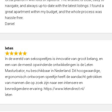
a
o
navigate, and always up-to-date with the latest listings. I found a
t
f
great apartment within my budget, and the whole process was
e
5
hassle-free.
d
Daniel
5
,
0
o
leten
u
R
t
In de wereld van seksspeeltjes is innovatie van groot belang, en
a
o
een van de meest opwindende ontwikkelingen is de Leten
t
f
Masturbator, nu beschikbaar in Nederland. Dit hoogwaardige,
e
5
ergonomisch ontworpen speeltje heeft de aandacht getrokken
d
van mannen die op zoek zijn naar een intensere en
5
bevredigendere ervaring. https://www.letendirect.nl/
,
leten
0
o
u