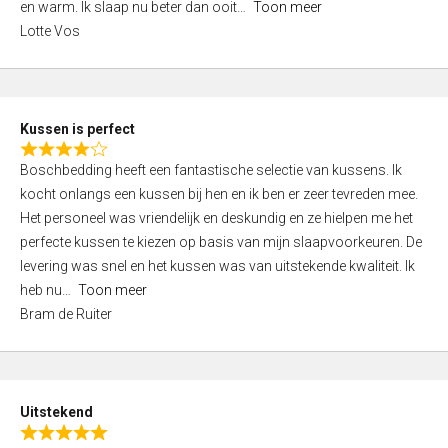
o
en warm. Ik slaap nu beter dan ooit
Toon meer
,
f
Lotte Vos
0
5
o
u
t
Kussen is perfect
o
R
f
Boschbedding heeft een fantastische selectie van kussens. Ik
a
5
kocht onlangs een kussen bij hen en ik ben er zeer tevreden mee.
t
Het personeel was vriendelijk en deskundig en ze hielpen me het
e
perfecte kussen te kiezen op basis van mijn slaapvoorkeuren. De
d
levering was snel en het kussen was van uitstekende kwaliteit. Ik
4
heb nu
Toon meer
,
Bram de Ruiter
0
o
u
t
Uitstekend
o
R
f