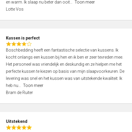
o
en warm. Ik slaap nu beter dan ooit
Toon meer
,
f
Lotte Vos
0
5
o
u
t
Kussen is perfect
o
R
f
Boschbedding heeft een fantastische selectie van kussens. Ik
a
5
kocht onlangs een kussen bij hen en ik ben er zeer tevreden mee.
t
Het personeel was vriendelijk en deskundig en ze hielpen me het
e
perfecte kussen te kiezen op basis van mijn slaapvoorkeuren. De
d
levering was snel en het kussen was van uitstekende kwaliteit. Ik
4
heb nu
Toon meer
,
Bram de Ruiter
0
o
u
t
Uitstekend
o
R
f