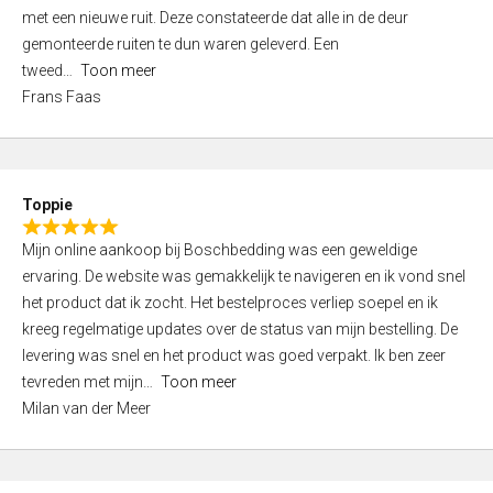
,
met een nieuwe ruit. Deze constateerde dat alle in de deur
0
gemonteerde ruiten te dun waren geleverd. Een
o
tweed
Toon meer
u
Frans Faas
t
o
f
5
Toppie
R
Mijn online aankoop bij Boschbedding was een geweldige
a
ervaring. De website was gemakkelijk te navigeren en ik vond snel
t
het product dat ik zocht. Het bestelproces verliep soepel en ik
e
kreeg regelmatige updates over de status van mijn bestelling. De
d
levering was snel en het product was goed verpakt. Ik ben zeer
5
tevreden met mijn
Toon meer
,
Milan van der Meer
0
o
u