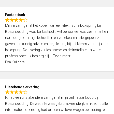
e
d
Fantastisch
5
R
,
Mijn ervaring met het kopen van een elektrische boxspring bij
a
0
Boschbedding was fantastisch. Het personeel was zeer attent en
t
o
nam de tijd om mijn behoeften en voorkeuren te begrijpen. Ze
e
u
gaven deskundig advies en begeleiding bij het kiezen van de juiste
d
t
boxspring. De levering verliep soepel en de installateurs waren
4
o
professioneel. Ik ben erg blij
Toon meer
,
f
Eva Kuijpers
0
5
o
u
t
Uistekende ervaring
o
R
f
Ik had een uitstekende ervaring met mijn online aankoop bij
a
5
Boschbedding. De website was gebruiksvriendelijk en ik vond alle
t
informatie die ik nodig had om een weloverwogen beslissing te
e