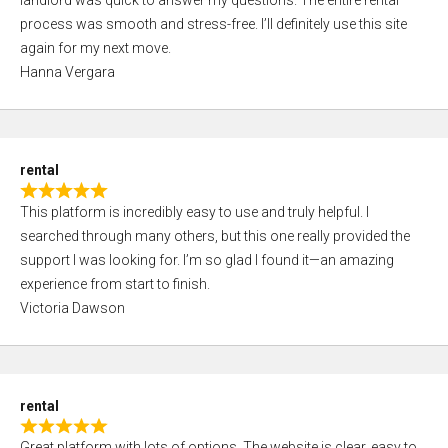
landlord was quick to answer my questions. The entire rental
e
o
process was smooth and stress-free. I’ll definitely use this site
d
f
again for my next move.
5
5
Hanna Vergara
,
0
o
u
rental
t
R
o
This platform is incredibly easy to use and truly helpful. I
a
f
searched through many others, but this one really provided the
t
5
support I was looking for. I’m so glad I found it—an amazing
e
experience from start to finish.
d
Victoria Dawson
5
,
0
o
rental
u
R
t
Great platform with lots of options. The website is clear, easy to