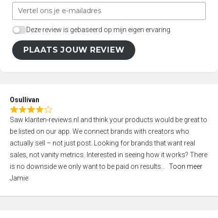
Deze review is gebaseerd op mijn eigen ervaring.
PLAATS JOUW REVIEW
Osullivan
R
Saw klanten-reviews.nl and think your products would be great to
a
be listed on our app. We connect brands with creators who
t
actually sell – not just post. Looking for brands that want real
e
sales, not vanity metrics. Interested in seeing how it works? There
d
is no downside we only want to be paid on results
Toon meer
4
Jamie
,
0
o