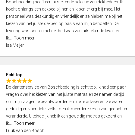
Boschbedding heeft een uitstekende selectie van dekbedden. Ik
a
5
kocht onlangs een dekbed bij hen en ik ben er erg blij mee. Het
t
personeel was deskundig en vriendelijk en ze hielpen me bij het
e
kiezen van het juiste dekbed op basis van mijn behoeften. De
d
levering was snel en het dekbed was van uitstekende kwaliteit.
5
Ik
Toon meer
,
Isa Meijer
0
o
u
t
Echt top
o
R
f
De klantenservice van Boschbedding is echt top. Ik had een paar
a
5
vragen over het kiezen van het juiste matras en ze namen de tijd
t
om mijn vragen te beantwoorden en me te adviseren. Ze waren
e
geduldig en vriendelijk zelfs toen ik meerdere keren van gedachten
d
veranderde. Uiteindelijk heb ik een geweldig matras gekocht en
5
ik
Toon meer
,
Luuk van den Bosch
0