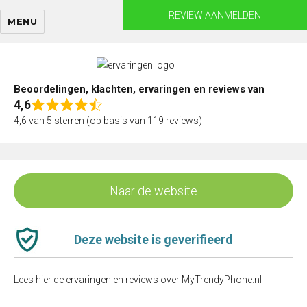
Skip
REVIEW AANMELDEN
MENU
to
content
Beoordelingen, klachten, ervaringen en reviews van
4,6
Rated
4,6 van 5 sterren (op basis van 119 reviews)
4,6
out
of
5
Naar de website
Deze website is geverifieerd
Lees hier de ervaringen en reviews over MyTrendyPhone.nl