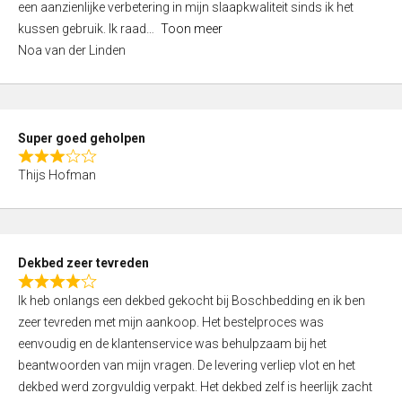
een aanzienlijke verbetering in mijn slaapkwaliteit sinds ik het
4
kussen gebruik. Ik raad
Toon meer
,
Noa van der Linden
0
o
u
t
Super goed geholpen
o
R
f
Thijs Hofman
a
5
t
e
d
Dekbed zeer tevreden
3
R
,
Ik heb onlangs een dekbed gekocht bij Boschbedding en ik ben
a
0
zeer tevreden met mijn aankoop. Het bestelproces was
t
o
eenvoudig en de klantenservice was behulpzaam bij het
e
u
beantwoorden van mijn vragen. De levering verliep vlot en het
d
t
dekbed werd zorgvuldig verpakt. Het dekbed zelf is heerlijk zacht
4