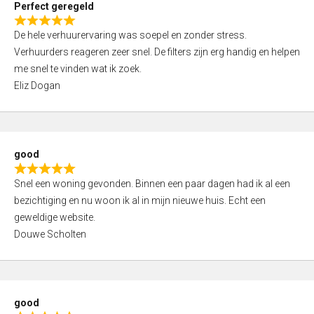
Perfect geregeld
o
R
u
De hele verhuurervaring was soepel en zonder stress.
a
t
Verhuurders reageren zeer snel. De filters zijn erg handig en helpen
t
o
me snel te vinden wat ik zoek.
e
f
Eliz Dogan
d
5
5
,
0
good
o
R
u
Snel een woning gevonden. Binnen een paar dagen had ik al een
a
t
bezichtiging en nu woon ik al in mijn nieuwe huis. Echt een
t
o
geweldige website.
e
f
Douwe Scholten
d
5
5
,
0
good
o