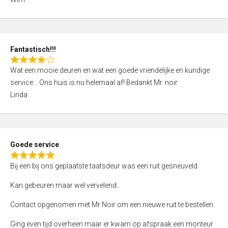
4
,
0
o
Fantastisch!!!
u
R
t
Wat een mooie deuren en wat een goede vriendelijke en kundige
a
o
service… Ons huis is nu helemaal af! Bedankt Mr. noir
t
f
Linda
e
5
d
4
,
Goede service
0
R
o
Bij een bij ons geplaatste taatsdeur was een ruit gesneuveld.
a
u
t
Kan gebeuren maar wel vervelend..
t
e
o
Contact opgenomen met Mr Noir om een nieuwe ruit te bestellen.
d
f
5
Ging even tijd overheen maar er kwam op afspraak een monteur
5