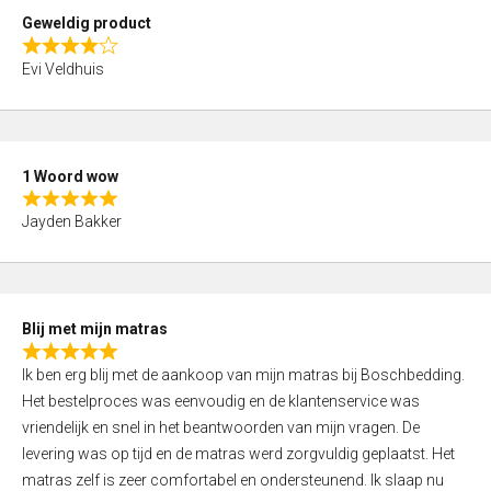
t
Geweldig product
o
R
f
Evi Veldhuis
a
5
t
e
d
1 Woord wow
4
R
,
Jayden Bakker
a
0
t
o
e
u
d
t
Blij met mijn matras
5
o
R
,
f
Ik ben erg blij met de aankoop van mijn matras bij Boschbedding.
a
0
5
Het bestelproces was eenvoudig en de klantenservice was
t
o
vriendelijk en snel in het beantwoorden van mijn vragen. De
e
u
levering was op tijd en de matras werd zorgvuldig geplaatst. Het
d
t
matras zelf is zeer comfortabel en ondersteunend. Ik slaap nu