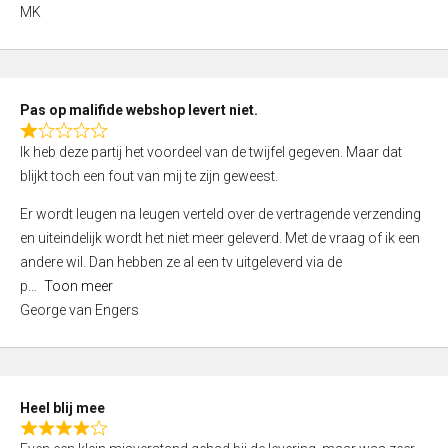
,
MK
0
o
u
t
Pas op malifide webshop levert niet.
o
R
Ik heb deze partij het voordeel van de twijfel gegeven. Maar dat
f
a
blijkt toch een fout van mij te zijn geweest.
5
t
e
Er wordt leugen na leugen verteld over de vertragende verzending
d
en uiteindelijk wordt het niet meer geleverd. Met de vraag of ik een
1
andere wil. Dan hebben ze al een tv uitgeleverd via de
,
p
Toon meer
0
George van Engers
o
u
t
o
Heel blij mee
f
R