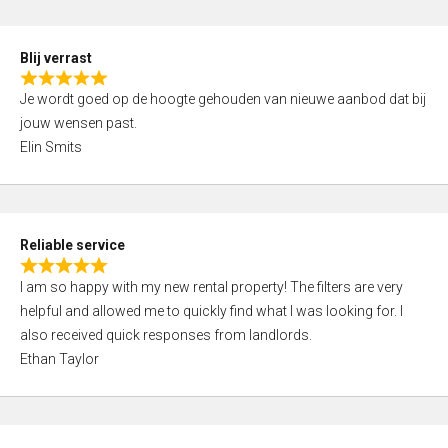
o
d
f
5
5
Blij verrast
,
R
0
Je wordt goed op de hoogte gehouden van nieuwe aanbod dat bij
a
o
jouw wensen past.
t
u
Elin Smits
e
t
d
o
5
f
,
5
Reliable service
0
R
o
I am so happy with my new rental property! The filters are very
a
u
helpful and allowed me to quickly find what I was looking for. I
t
t
also received quick responses from landlords.
e
o
Ethan Taylor
d
f
5
5
,
0