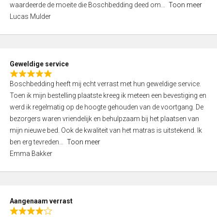
waardeerde de moeite die Boschbedding deed om
Toon meer
,
Lucas Mulder
0
o
u
t
Geweldige service
o
R
f
Boschbedding heeft mij echt verrast met hun geweldige service.
a
5
Toen ik mijn bestelling plaatste kreeg ik meteen een bevestiging en
t
werd ik regelmatig op de hoogte gehouden van de voortgang. De
e
bezorgers waren vriendelijk en behulpzaam bij het plaatsen van
d
mijn nieuwe bed. Ook de kwaliteit van het matras is uitstekend. Ik
5
ben erg tevreden
Toon meer
,
Emma Bakker
0
o
u
t
Aangenaam verrast
o
R