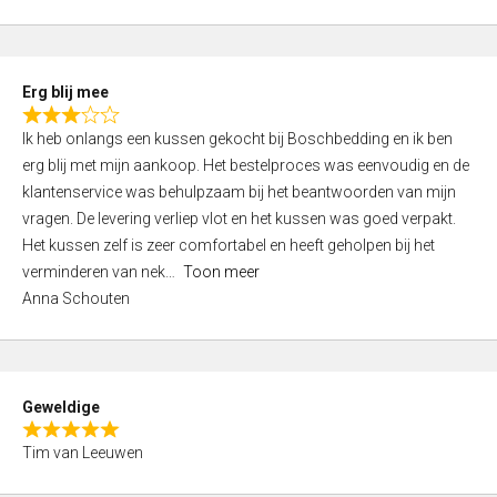
o
u
t
Erg blij mee
o
R
f
Ik heb onlangs een kussen gekocht bij Boschbedding en ik ben
a
5
erg blij met mijn aankoop. Het bestelproces was eenvoudig en de
t
klantenservice was behulpzaam bij het beantwoorden van mijn
e
vragen. De levering verliep vlot en het kussen was goed verpakt.
d
Het kussen zelf is zeer comfortabel en heeft geholpen bij het
3
verminderen van nek
Toon meer
,
Anna Schouten
0
o
u
t
Geweldige
o
R
f
Tim van Leeuwen
a
5
t