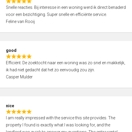
R
u
Snelle reacties. Bij interesse in een woning werd ik direct benaderd
a
t
voor een bezichtiging. Super snelle en efficiënte service.
t
o
Feline van Rooij
e
f
d
5
5
,
good
0
R
o
Efficiënt. De zoektocht naar een woning was zo snel en makkelijk,
a
u
ik had niet gedacht dat het zo eenvoudig zou zijn.
t
t
Casper Mulder
e
o
d
f
5
5
,
nice
0
R
o
I am really impressed with the service this site provides. The
a
u
property I found is exactly what I was looking for, and the
t
t