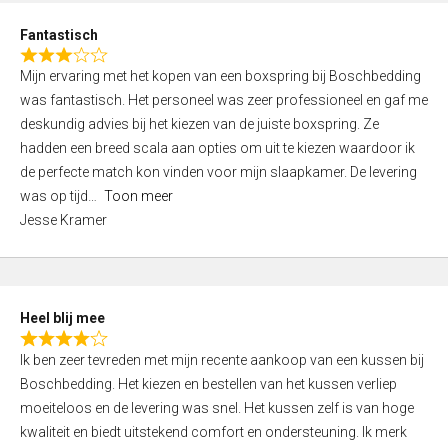
u
d
t
Fantastisch
4
o
R
,
f
Mijn ervaring met het kopen van een boxspring bij Boschbedding
a
0
5
was fantastisch. Het personeel was zeer professioneel en gaf me
t
o
deskundig advies bij het kiezen van de juiste boxspring. Ze
e
u
hadden een breed scala aan opties om uit te kiezen waardoor ik
d
t
de perfecte match kon vinden voor mijn slaapkamer. De levering
3
o
was op tijd
Toon meer
,
f
Jesse Kramer
0
5
o
u
t
Heel blij mee
o
R
f
Ik ben zeer tevreden met mijn recente aankoop van een kussen bij
a
5
Boschbedding. Het kiezen en bestellen van het kussen verliep
t
moeiteloos en de levering was snel. Het kussen zelf is van hoge
e
kwaliteit en biedt uitstekend comfort en ondersteuning. Ik merk
d