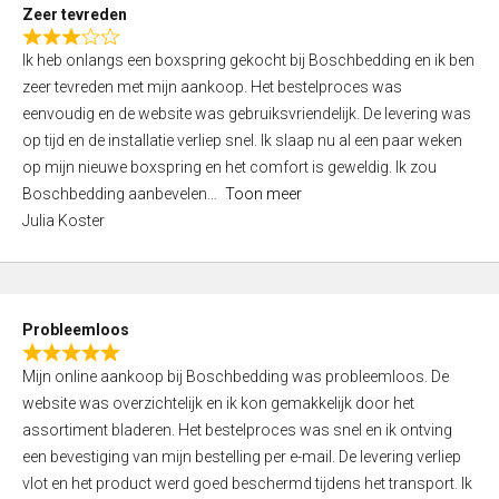
t
Zeer tevreden
o
R
f
Ik heb onlangs een boxspring gekocht bij Boschbedding en ik ben
a
5
zeer tevreden met mijn aankoop. Het bestelproces was
t
eenvoudig en de website was gebruiksvriendelijk. De levering was
e
op tijd en de installatie verliep snel. Ik slaap nu al een paar weken
d
op mijn nieuwe boxspring en het comfort is geweldig. Ik zou
3
Boschbedding aanbevelen
Toon meer
,
Julia Koster
0
o
u
t
Probleemloos
o
R
f
Mijn online aankoop bij Boschbedding was probleemloos. De
a
5
website was overzichtelijk en ik kon gemakkelijk door het
t
assortiment bladeren. Het bestelproces was snel en ik ontving
e
een bevestiging van mijn bestelling per e-mail. De levering verliep
d
vlot en het product werd goed beschermd tijdens het transport. Ik
5