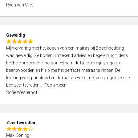
,
Ryan van Vliet
0
o
u
t
Geweldig
o
R
f
Mijn ervaring met het kopen van een matras bij Boschbedding
a
5
was geweldig. Ze boden uitstekend advies en begeleiding tijdens
t
het hele proces. Het personeel nam de tijd om mijn vragen te
e
beantwoorden en hielp me het perfecte matras te vinden. De
d
levering was punctueel en de matras werd met zorg afgeleverd. Ik
5
ben zeer tevreden
Toon meer
,
Sofie Westerhof
0
o
u
t
Zeer tevreden
o
R
f
Max Koning