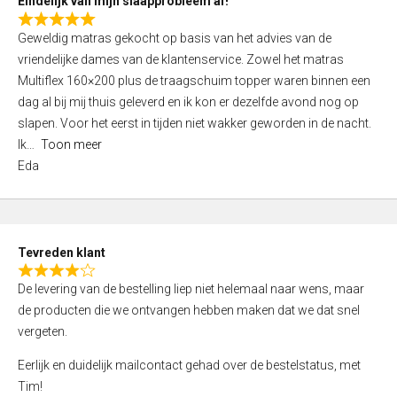
Eindelijk van mijn slaapprobleem af!
R
Geweldig matras gekocht op basis van het advies van de
a
vriendelijke dames van de klantenservice. Zowel het matras
t
Multiflex 160×200 plus de traagschuim topper waren binnen een
e
dag al bij mij thuis geleverd en ik kon er dezelfde avond nog op
d
slapen. Voor het eerst in tijden niet wakker geworden in de nacht.
5
Ik
Toon meer
,
Eda
0
o
u
t
Tevreden klant
o
R
f
De levering van de bestelling liep niet helemaal naar wens, maar
a
5
de producten die we ontvangen hebben maken dat we dat snel
t
vergeten.
e
d
Eerlijk en duidelijk mailcontact gehad over de bestelstatus, met
4
Tim!