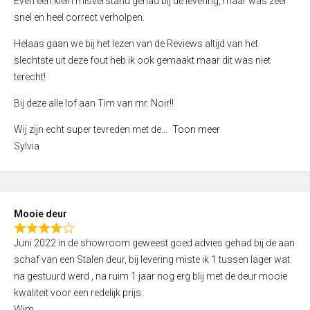
Even een klein misverstand gehad bij de levering, maar was zeer
5
a
snel en heel correct verholpen.
t
e
Helaas gaan we bij het lezen van de Reviews altijd van het
d
slechtste uit deze fout heb ik ook gemaakt maar dit was niet
4
terecht!
,
Bij deze alle lof aan Tim van mr. Noir!!
0
o
Wij zijn echt super tevreden met de
Toon meer
u
Sylvia
t
o
f
5
Mooie deur
R
Juni 2022 in de showroom geweest goed advies gehad bij de aan
a
schaf van een Stalen deur, bij levering miste ik 1 tussen lager wat
t
na gestuurd werd , na ruim 1 jaar nog erg blij met de deur mooie
e
kwaliteit voor een redelijk prijs.
d
Wim