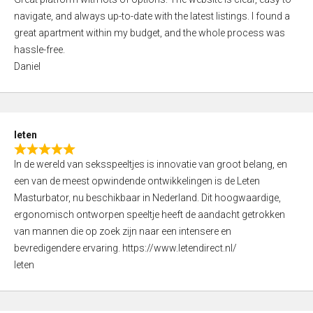
a
o
navigate, and always up-to-date with the latest listings. I found a
t
f
great apartment within my budget, and the whole process was
e
5
hassle-free.
d
Daniel
5
,
0
o
leten
u
R
t
In de wereld van seksspeeltjes is innovatie van groot belang, en
a
o
een van de meest opwindende ontwikkelingen is de Leten
t
f
Masturbator, nu beschikbaar in Nederland. Dit hoogwaardige,
e
5
ergonomisch ontworpen speeltje heeft de aandacht getrokken
d
van mannen die op zoek zijn naar een intensere en
5
bevredigendere ervaring. https://www.letendirect.nl/
,
leten
0
o
u