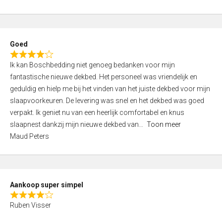
a
5
t
e
d
Goed
4
R
,
Ik kan Boschbedding niet genoeg bedanken voor mijn
a
0
fantastische nieuwe dekbed. Het personeel was vriendelijk en
t
o
geduldig en hielp me bij het vinden van het juiste dekbed voor mijn
e
u
slaapvoorkeuren. De levering was snel en het dekbed was goed
d
t
verpakt. Ik geniet nu van een heerlijk comfortabel en knus
4
o
slaapnest dankzij mijn nieuwe dekbed van
Toon meer
,
f
Maud Peters
0
5
o
u
t
Aankoop super simpel
o
R
f
Ruben Visser
a
5