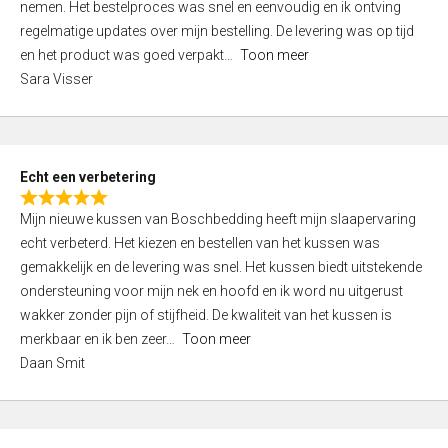
nemen. Het bestelproces was snel en eenvoudig en ik ontving
d
regelmatige updates over mijn bestelling. De levering was op tijd
4
en het product was goed verpakt
Toon meer
,
Sara Visser
0
o
u
t
Echt een verbetering
o
R
f
Mijn nieuwe kussen van Boschbedding heeft mijn slaapervaring
a
5
echt verbeterd. Het kiezen en bestellen van het kussen was
t
gemakkelijk en de levering was snel. Het kussen biedt uitstekende
e
ondersteuning voor mijn nek en hoofd en ik word nu uitgerust
d
wakker zonder pijn of stijfheid. De kwaliteit van het kussen is
5
merkbaar en ik ben zeer
Toon meer
,
Daan Smit
0
o
u