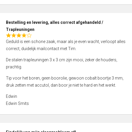
,
0
o
Bestelling en levering, alles correct afgehandeld /
u
Trapleuningen
t
R
o
Geduld is een schone zaak, maar als je even wacht, verloopt alles
a
f
correct, duidelijk mailcontact met Tim.
t
5
e
De stalen trapleuningen 3 x 3 cm zijn mooi, zeker de houders,
d
prachtig.
4
Tip voor het boren, geen boorolie, gewoon cobalt boortje 3 mm,
,
druk zetten met accutol, dan boor je niet te hard en het werkt.
0
o
Edwin
u
Edwin Smits
t
o
f
5