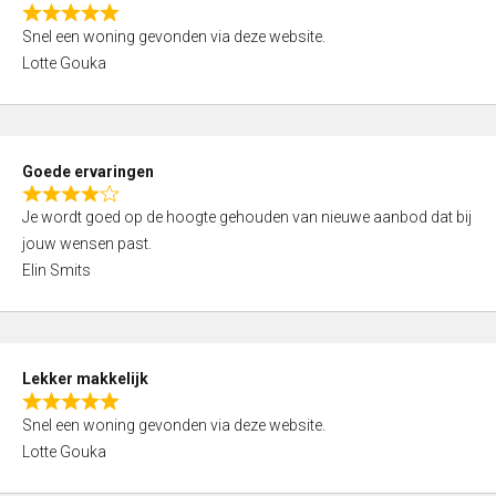
o
R
u
Snel een woning gevonden via deze website.
a
t
Lotte Gouka
t
o
e
f
d
5
5
Goede ervaringen
,
R
0
Je wordt goed op de hoogte gehouden van nieuwe aanbod dat bij
a
o
jouw wensen past.
t
u
Elin Smits
e
t
d
o
4
f
,
5
Lekker makkelijk
0
R
o
Snel een woning gevonden via deze website.
a
u
Lotte Gouka
t
t
e