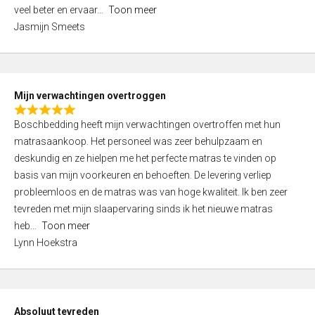
5
o
veel beter en ervaar
Toon meer
,
f
Jasmijn Smeets
0
5
o
u
t
Mijn verwachtingen overtroggen
o
R
f
Boschbedding heeft mijn verwachtingen overtroffen met hun
a
5
matrasaankoop. Het personeel was zeer behulpzaam en
t
deskundig en ze hielpen me het perfecte matras te vinden op
e
basis van mijn voorkeuren en behoeften. De levering verliep
d
probleemloos en de matras was van hoge kwaliteit. Ik ben zeer
5
tevreden met mijn slaapervaring sinds ik het nieuwe matras
,
heb
Toon meer
0
Lynn Hoekstra
o
u
t
o
Absoluut tevreden