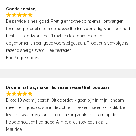
t
Goede service,
o
R
f
De service is heel goed. Prettig en to-the-point email ontvangen
a
5
toen een product niet in de hoeveelheden voorradig was die ik had
t
besteld. Foodworld heeft meteen telefonisch contact
e
opgenomen en een goed voorstel gedaan. Product is vervolgens
d
razend snel geleverd. Heel tevreden.
5
Eric Kurpershoek
,
0
o
u
Droommatras, maken hun naam waar! Betrouwbaar
t
R
o
Dikke 10 wat mij betreft! Dit doordat ik geen pijn in mijn lichaam
a
f
meer heb, goed op sta in de ochtend, lekker luxe en extra dik. De
t
5
levering was mega snel en de nazorg zoals mails en op de
e
hoogte houden heel goed. Al met al een tevreden klant!
d
Maurice
5