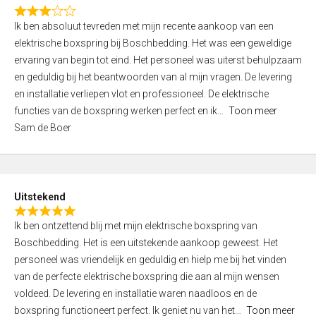
f
R
5
Ik ben absoluut tevreden met mijn recente aankoop van een
a
elektrische boxspring bij Boschbedding. Het was een geweldige
t
ervaring van begin tot eind. Het personeel was uiterst behulpzaam
e
en geduldig bij het beantwoorden van al mijn vragen. De levering
d
en installatie verliepen vlot en professioneel. De elektrische
3
functies van de boxspring werken perfect en ik
Toon meer
,
Sam de Boer
0
o
u
t
Uitstekend
o
R
f
Ik ben ontzettend blij met mijn elektrische boxspring van
a
5
Boschbedding. Het is een uitstekende aankoop geweest. Het
t
personeel was vriendelijk en geduldig en hielp me bij het vinden
e
van de perfecte elektrische boxspring die aan al mijn wensen
d
voldeed. De levering en installatie waren naadloos en de
5
boxspring functioneert perfect. Ik geniet nu van het
Toon meer