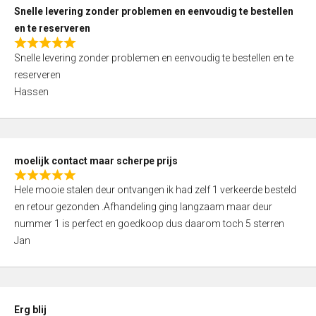
u
Snelle levering zonder problemen en eenvoudig te bestellen
t
en te reserveren
o
R
f
Snelle levering zonder problemen en eenvoudig te bestellen en te
a
5
reserveren
t
Hassen
e
d
5
,
moelijk contact maar scherpe prijs
0
R
o
Hele mooie stalen deur ontvangen ik had zelf 1 verkeerde besteld
a
u
en retour gezonden .Afhandeling ging langzaam maar deur
t
t
nummer 1 is perfect en goedkoop dus daarom toch 5 sterren
e
o
Jan
d
f
5
5
,
0
Erg blij