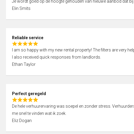
Je wordt goed op de hoogte gehouden van nieuwe aanbod dat bij
a
o
Elin Smits
t
u
e
t
d
o
5
f
Reliable service
,
5
R
0
I am so happy with my new rental property! The filters are very hel
a
o
I also received quick responses from landlords.
t
u
Ethan Taylor
e
t
d
o
5
f
,
5
Perfect geregeld
0
R
o
De hele verhuurervaring was soepel en zonder stress. Verhuurders r
a
u
me snel te vinden wat ik zoek.
t
t
Eliz Dogan
e
o
d
f