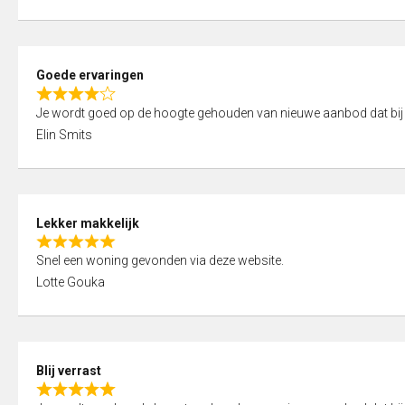
t
e
o
d
f
5
5
Goede ervaringen
,
R
0
Je wordt goed op de hoogte gehouden van nieuwe aanbod dat bij
a
o
Elin Smits
t
u
e
t
d
o
4
f
Lekker makkelijk
,
5
R
0
Snel een woning gevonden via deze website.
a
o
Lotte Gouka
t
u
e
t
d
o
5
f
Blij verrast
,
5
R
0