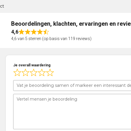
ct
Beoordelingen, klachten, ervaringen en revi
4,6
Rated
4,6 van 5 sterren (op basis van 119 reviews)
4,6
out
of
5
Je overall waardering