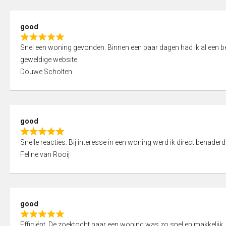
5
5
,
good
0
R
o
Snel een woning gevonden. Binnen een paar dagen had ik al een bez
a
u
geweldige website.
t
t
Douwe Scholten
e
o
d
f
5
5
,
good
0
R
o
Snelle reacties. Bij interesse in een woning werd ik direct benaderd
a
u
Feline van Rooij
t
t
e
o
d
f
5
5
good
,
R
0
Efficiënt. De zoektocht naar een woning was zo snel en makkelijk, 