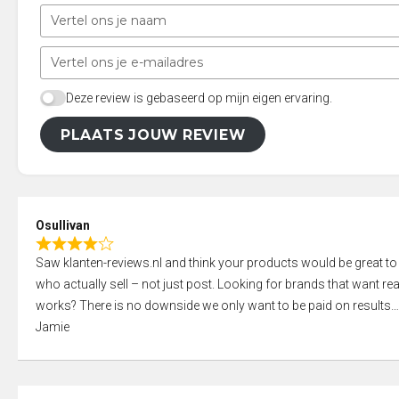
Deze review is gebaseerd op mijn eigen ervaring.
PLAATS JOUW REVIEW
Osullivan
R
Saw klanten-reviews.nl and think your products would be great to
a
who actually sell – not just post. Looking for brands that want real
t
works? There is no downside we only want to be paid on results
e
Jamie
d
4
,