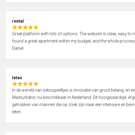
d
5
5
,
rental
0
R
o
Great platform with lots of options. The website is clear, easy to na
a
u
found a great apartment within my budget, and the whole process
t
t
Daniel
e
o
d
f
5
5
,
leten
0
R
o
In de wereld van seksspeeltjes is innovatie van groot belang, en 
a
u
Masturbator, nu beschikbaar in Nederland. Dit hoogwaardige, er
t
t
getrokken van mannen die op zoek zijn naar een intensere en bevre
e
o
leten
d
f
5
5
,