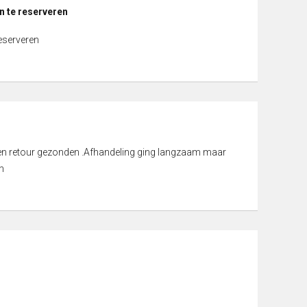
n te reserveren
reserveren
d en retour gezonden .Afhandeling ging langzaam maar
n