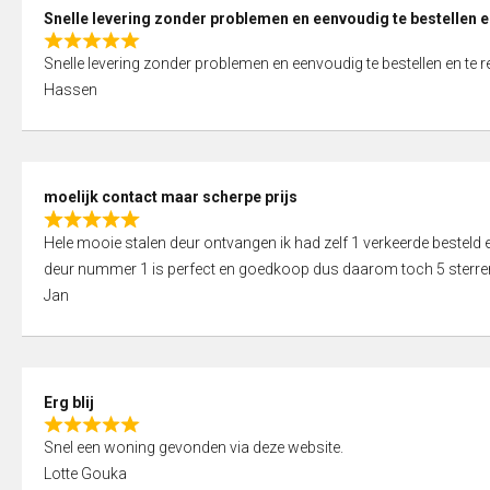
0
Snelle levering zonder problemen en eenvoudig te bestellen e
o
R
u
Snelle levering zonder problemen en eenvoudig te bestellen en te 
a
t
Hassen
t
o
e
f
d
5
5
moelijk contact maar scherpe prijs
,
R
0
Hele mooie stalen deur ontvangen ik had zelf 1 verkeerde bestel
a
o
deur nummer 1 is perfect en goedkoop dus daarom toch 5 sterre
t
u
Jan
e
t
d
o
5
f
,
5
Erg blij
0
R
o
Snel een woning gevonden via deze website.
a
u
Lotte Gouka
t