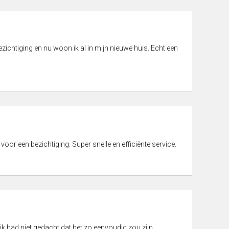
ichtiging en nu woon ik al in mijn nieuwe huis. Echt een
 voor een bezichtiging. Super snelle en efficiënte service.
ik had niet gedacht dat het zo eenvoudig zou zijn.