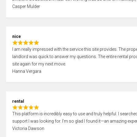
a
o
Casper Mulder
t
u
e
t
d
o
5
f
nice
,
5
R
0
I am really impressed with the service this site provides. The prope
a
o
landlord was quick to answer my questions. The entire rental proce
t
u
site again for my next move.
e
t
Hanna Vergara
d
o
5
f
,
5
0
rental
o
R
u
This platform is incredibly easy to use and truly helpful. I search
a
t
support I was looking for. I’m so glad I found it—an amazing exper
t
o
Victoria Dawson
e
f