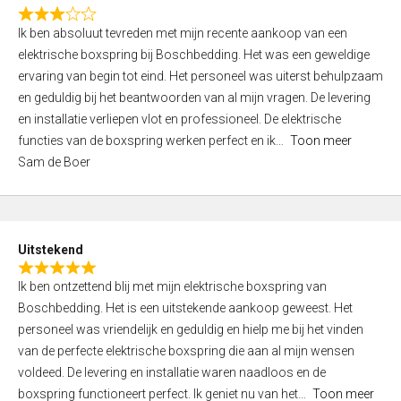
f
R
5
Ik ben absoluut tevreden met mijn recente aankoop van een
a
elektrische boxspring bij Boschbedding. Het was een geweldige
t
ervaring van begin tot eind. Het personeel was uiterst behulpzaam
e
en geduldig bij het beantwoorden van al mijn vragen. De levering
d
en installatie verliepen vlot en professioneel. De elektrische
3
functies van de boxspring werken perfect en ik
Toon meer
,
Sam de Boer
0
o
u
t
Uitstekend
o
R
f
Ik ben ontzettend blij met mijn elektrische boxspring van
a
5
Boschbedding. Het is een uitstekende aankoop geweest. Het
t
personeel was vriendelijk en geduldig en hielp me bij het vinden
e
van de perfecte elektrische boxspring die aan al mijn wensen
d
voldeed. De levering en installatie waren naadloos en de
5
boxspring functioneert perfect. Ik geniet nu van het
Toon meer