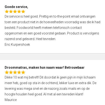
t
Goede service,
o
R
f
De service is heel goed. Prettig en to-the-point email ontvangen
a
5
toen een product niet in de hoeveelheden voorradig was die ik had
t
besteld. Foodworld heeft meteen telefonisch contact
e
opgenomen en een goed voorstel gedaan. Product is vervolgens
d
razend snel geleverd. Heel tevreden.
5
Eric Kurpershoek
,
0
o
u
Droommatras, maken hun naam waar! Betrouwbaar
t
R
o
Dikke 10 wat mij betreft! Dit doordat ik geen pijn in mijn lichaam
a
f
meer heb, goed op sta in de ochtend, lekker luxe en extra dik. De
t
5
levering was mega snel en de nazorg zoals mails en op de
e
hoogte houden heel goed. Al met al een tevreden klant!
d
Maurice
5