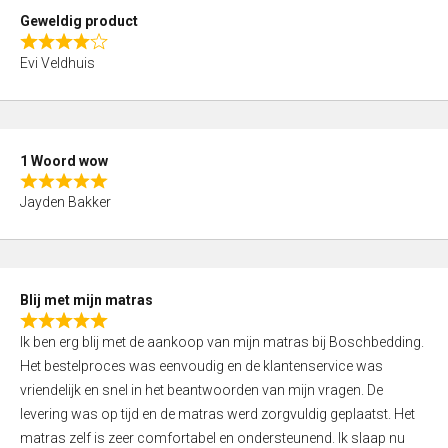
t
Geweldig product
o
R
f
Evi Veldhuis
a
5
t
e
d
1 Woord wow
4
R
,
Jayden Bakker
a
0
t
o
e
u
d
t
Blij met mijn matras
5
o
R
,
f
Ik ben erg blij met de aankoop van mijn matras bij Boschbedding.
a
0
5
Het bestelproces was eenvoudig en de klantenservice was
t
o
vriendelijk en snel in het beantwoorden van mijn vragen. De
e
u
levering was op tijd en de matras werd zorgvuldig geplaatst. Het
d
t
matras zelf is zeer comfortabel en ondersteunend. Ik slaap nu