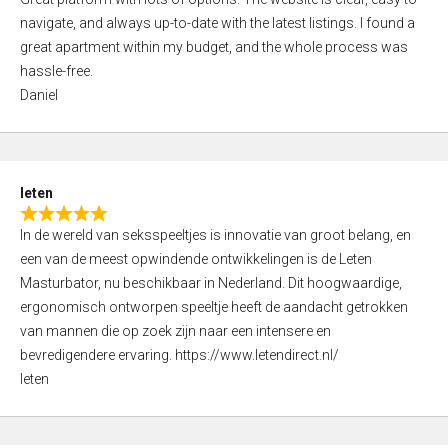
a
o
navigate, and always up-to-date with the latest listings. I found a
t
f
great apartment within my budget, and the whole process was
e
5
hassle-free.
d
Daniel
5
,
0
o
leten
u
R
t
In de wereld van seksspeeltjes is innovatie van groot belang, en
a
o
een van de meest opwindende ontwikkelingen is de Leten
t
f
Masturbator, nu beschikbaar in Nederland. Dit hoogwaardige,
e
5
ergonomisch ontworpen speeltje heeft de aandacht getrokken
d
van mannen die op zoek zijn naar een intensere en
5
bevredigendere ervaring. https://www.letendirect.nl/
,
leten
0
o
u