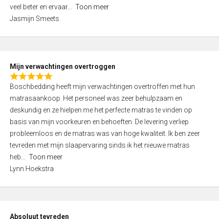
5
o
veel beter en ervaar
Toon meer
,
f
Jasmijn Smeets
0
5
o
u
t
Mijn verwachtingen overtroggen
o
R
f
Boschbedding heeft mijn verwachtingen overtroffen met hun
a
5
matrasaankoop. Het personeel was zeer behulpzaam en
t
deskundig en ze hielpen me het perfecte matras te vinden op
e
basis van mijn voorkeuren en behoeften. De levering verliep
d
probleemloos en de matras was van hoge kwaliteit. Ik ben zeer
5
tevreden met mijn slaapervaring sinds ik het nieuwe matras
,
heb
Toon meer
0
Lynn Hoekstra
o
u
t
o
Absoluut tevreden