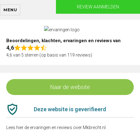
Skip
REVIEW AANMELDEN
MENU
to
content
Beoordelingen, klachten, ervaringen en reviews van
4,6
Rated
4,6 van 5 sterren (op basis van 119 reviews)
4,6
out
of
5
Naar de website
Deze website is geverifieerd
Lees hier de ervaringen en reviews over Mkbrecht.nl