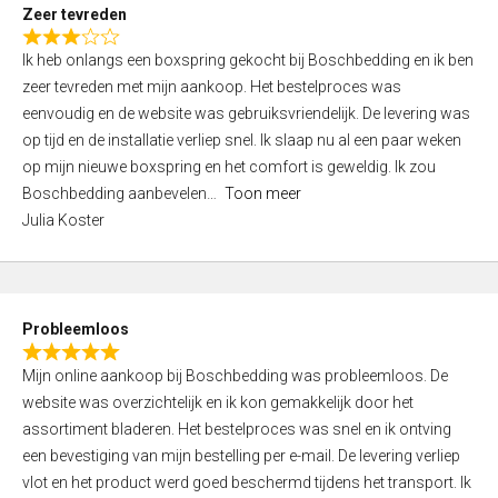
t
Zeer tevreden
o
R
f
Ik heb onlangs een boxspring gekocht bij Boschbedding en ik ben
a
5
zeer tevreden met mijn aankoop. Het bestelproces was
t
eenvoudig en de website was gebruiksvriendelijk. De levering was
e
op tijd en de installatie verliep snel. Ik slaap nu al een paar weken
d
op mijn nieuwe boxspring en het comfort is geweldig. Ik zou
3
Boschbedding aanbevelen
Toon meer
,
Julia Koster
0
o
u
t
Probleemloos
o
R
f
Mijn online aankoop bij Boschbedding was probleemloos. De
a
5
website was overzichtelijk en ik kon gemakkelijk door het
t
assortiment bladeren. Het bestelproces was snel en ik ontving
e
een bevestiging van mijn bestelling per e-mail. De levering verliep
d
vlot en het product werd goed beschermd tijdens het transport. Ik
5