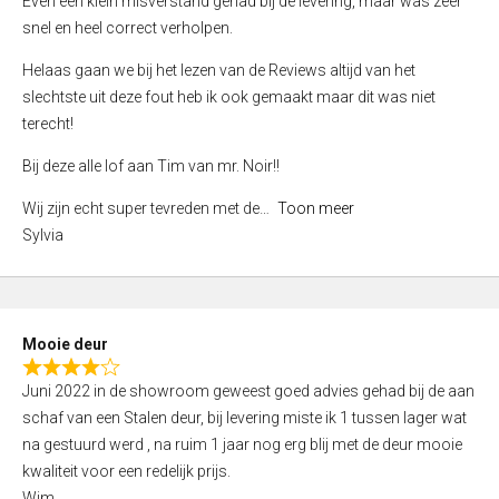
Even een klein misverstand gehad bij de levering, maar was zeer
5
a
snel en heel correct verholpen.
t
e
Helaas gaan we bij het lezen van de Reviews altijd van het
d
slechtste uit deze fout heb ik ook gemaakt maar dit was niet
4
terecht!
,
Bij deze alle lof aan Tim van mr. Noir!!
0
o
Wij zijn echt super tevreden met de
Toon meer
u
Sylvia
t
o
f
5
Mooie deur
R
Juni 2022 in de showroom geweest goed advies gehad bij de aan
a
schaf van een Stalen deur, bij levering miste ik 1 tussen lager wat
t
na gestuurd werd , na ruim 1 jaar nog erg blij met de deur mooie
e
kwaliteit voor een redelijk prijs.
d
Wim