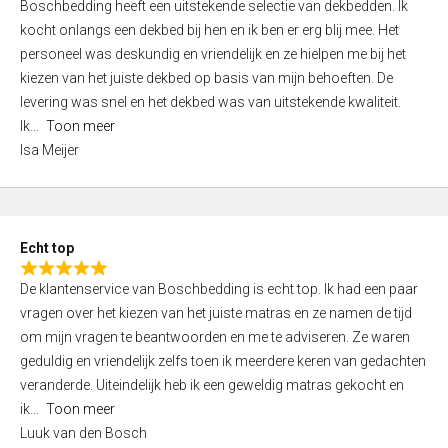
Boschbedding heeft een uitstekende selectie van dekbedden. Ik
a
5
kocht onlangs een dekbed bij hen en ik ben er erg blij mee. Het
t
personeel was deskundig en vriendelijk en ze hielpen me bij het
e
kiezen van het juiste dekbed op basis van mijn behoeften. De
d
levering was snel en het dekbed was van uitstekende kwaliteit.
5
Ik
Toon meer
,
Isa Meijer
0
o
u
t
Echt top
o
R
f
De klantenservice van Boschbedding is echt top. Ik had een paar
a
5
vragen over het kiezen van het juiste matras en ze namen de tijd
t
om mijn vragen te beantwoorden en me te adviseren. Ze waren
e
geduldig en vriendelijk zelfs toen ik meerdere keren van gedachten
d
veranderde. Uiteindelijk heb ik een geweldig matras gekocht en
5
ik
Toon meer
,
Luuk van den Bosch
0