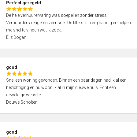
Perfect geregeld
o
R
u
De hele verhuurervaring was soepel en zonder stress.
a
t
Verhuurders reageren zeer snel. De filters zijn erg handig en helpen
t
o
me snel te vinden wat ik zoek.
e
f
Eliz Dogan
d
5
5
,
0
good
o
R
u
Snel een woning gevonden. Binnen een paar dagen had ik al een
a
t
bezichtiging en nu woon ik al in mijn nieuwe huis. Echt een
t
o
geweldige website.
e
f
Douwe Scholten
d
5
5
,
0
good
o