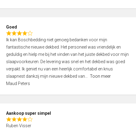
a
5
t
e
d
Goed
4
R
,
Ik kan Boschbedding niet genoeg bedanken voor mijn
a
0
fantastische nieuwe dekbed. Het personeel was vriendelijk en
t
o
geduldig en hielp me bij het vinden van het juiste dekbed voor mijn
e
u
slaapvoorkeuren. De levering was snel en het dekbed was goed
d
t
verpakt. Ik geniet nu van een heerlijk comfortabel en knus
4
o
slaapnest dankzij mijn nieuwe dekbed van
Toon meer
,
f
Maud Peters
0
5
o
u
t
Aankoop super simpel
o
R
f
Ruben Visser
a
5