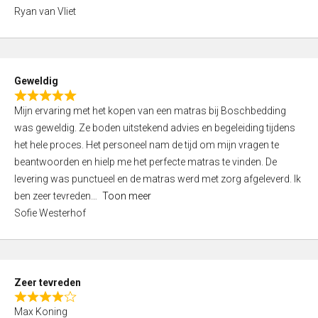
,
Ryan van Vliet
0
o
u
t
Geweldig
o
R
f
Mijn ervaring met het kopen van een matras bij Boschbedding
a
5
was geweldig. Ze boden uitstekend advies en begeleiding tijdens
t
het hele proces. Het personeel nam de tijd om mijn vragen te
e
beantwoorden en hielp me het perfecte matras te vinden. De
d
levering was punctueel en de matras werd met zorg afgeleverd. Ik
5
ben zeer tevreden
Toon meer
,
Sofie Westerhof
0
o
u
t
Zeer tevreden
o
R
f
Max Koning