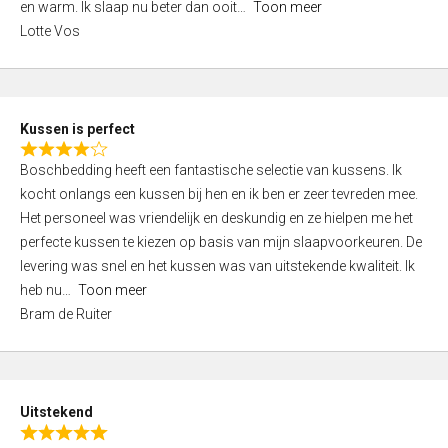
o
en warm. Ik slaap nu beter dan ooit
Toon meer
,
f
Lotte Vos
0
5
o
u
t
Kussen is perfect
o
R
f
Boschbedding heeft een fantastische selectie van kussens. Ik
a
5
kocht onlangs een kussen bij hen en ik ben er zeer tevreden mee.
t
Het personeel was vriendelijk en deskundig en ze hielpen me het
e
perfecte kussen te kiezen op basis van mijn slaapvoorkeuren. De
d
levering was snel en het kussen was van uitstekende kwaliteit. Ik
4
heb nu
Toon meer
,
Bram de Ruiter
0
o
u
t
Uitstekend
o
R
f