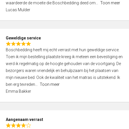
waardeerde de moeite die Boschbedding deed om
Toon meer
,
Lucas Mulder
0
o
u
t
Geweldige service
o
R
f
Boschbedding heeft mij echt verrast met hun geweldige service.
a
5
Toen ik mijn bestelling plaatste kreeg ik meteen een bevestiging en
t
werd ik regelmatig op de hoogte gehouden van de voortgang. De
e
bezorgers waren vriendelijk en behulpzaam bij het plaatsen van
d
mijn nieuwe bed. Ook de kwaliteit van het matras is uitstekend. Ik
5
ben erg tevreden
Toon meer
,
Emma Bakker
0
o
u
t
Aangenaam verrast
o
R