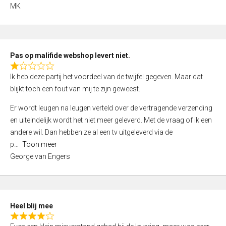
,
MK
0
o
u
t
Pas op malifide webshop levert niet.
o
R
Ik heb deze partij het voordeel van de twijfel gegeven. Maar dat
f
a
blijkt toch een fout van mij te zijn geweest.
5
t
e
Er wordt leugen na leugen verteld over de vertragende verzending
d
en uiteindelijk wordt het niet meer geleverd. Met de vraag of ik een
1
andere wil. Dan hebben ze al een tv uitgeleverd via de
,
p
Toon meer
0
George van Engers
o
u
t
o
Heel blij mee
f
R