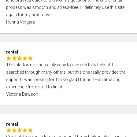
landlord was quick to answer my questions. The entire rental
e
o
process was smooth and stress-free. I’ll definitely use this site
d
f
again for my next move.
5
5
Hanna Vergara
,
0
o
u
rental
t
R
o
This platform is incredibly easy to use and truly helpful. I
a
f
searched through many others, but this one really provided the
t
5
support I was looking for. I’m so glad I found it—an amazing
e
experience from start to finish.
d
Victoria Dawson
5
,
0
o
rental
u
R
t
Great platform with lots of options. The website is clear, easy to