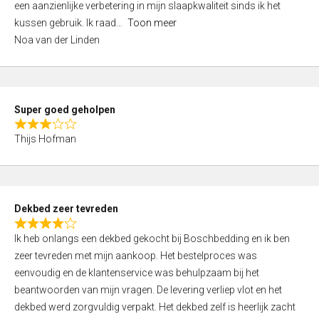
een aanzienlijke verbetering in mijn slaapkwaliteit sinds ik het
4
kussen gebruik. Ik raad
Toon meer
,
Noa van der Linden
0
o
u
t
Super goed geholpen
o
R
f
Thijs Hofman
a
5
t
e
d
Dekbed zeer tevreden
3
R
,
Ik heb onlangs een dekbed gekocht bij Boschbedding en ik ben
a
0
zeer tevreden met mijn aankoop. Het bestelproces was
t
o
eenvoudig en de klantenservice was behulpzaam bij het
e
u
beantwoorden van mijn vragen. De levering verliep vlot en het
d
t
dekbed werd zorgvuldig verpakt. Het dekbed zelf is heerlijk zacht
4