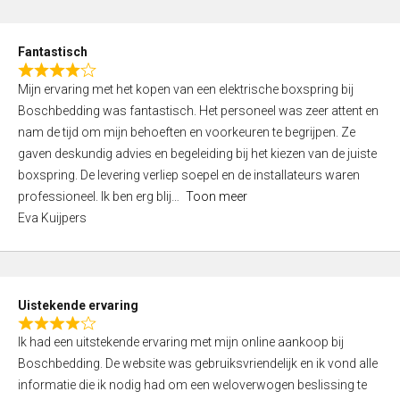
e
d
Fantastisch
5
R
,
Mijn ervaring met het kopen van een elektrische boxspring bij
a
0
Boschbedding was fantastisch. Het personeel was zeer attent en
t
o
nam de tijd om mijn behoeften en voorkeuren te begrijpen. Ze
e
u
gaven deskundig advies en begeleiding bij het kiezen van de juiste
d
t
boxspring. De levering verliep soepel en de installateurs waren
4
o
professioneel. Ik ben erg blij
Toon meer
,
f
Eva Kuijpers
0
5
o
u
t
Uistekende ervaring
o
R
f
Ik had een uitstekende ervaring met mijn online aankoop bij
a
5
Boschbedding. De website was gebruiksvriendelijk en ik vond alle
t
informatie die ik nodig had om een weloverwogen beslissing te
e