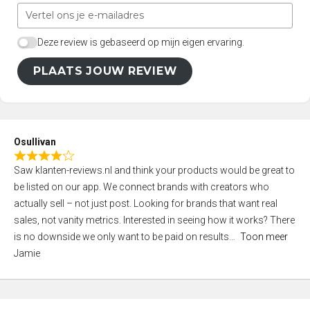
Deze review is gebaseerd op mijn eigen ervaring.
PLAATS JOUW REVIEW
Osullivan
R
Saw klanten-reviews.nl and think your products would be great to
a
be listed on our app. We connect brands with creators who
t
actually sell – not just post. Looking for brands that want real
e
sales, not vanity metrics. Interested in seeing how it works? There
d
is no downside we only want to be paid on results
Toon meer
4
Jamie
,
0
o