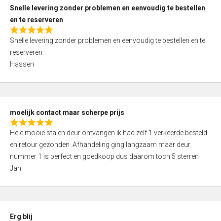
u
Snelle levering zonder problemen en eenvoudig te bestellen
t
en te reserveren
o
R
f
Snelle levering zonder problemen en eenvoudig te bestellen en te
a
5
reserveren
t
Hassen
e
d
5
,
moelijk contact maar scherpe prijs
0
R
o
Hele mooie stalen deur ontvangen ik had zelf 1 verkeerde besteld
a
u
en retour gezonden .Afhandeling ging langzaam maar deur
t
t
nummer 1 is perfect en goedkoop dus daarom toch 5 sterren
e
o
Jan
d
f
5
5
,
0
Erg blij