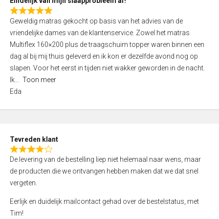
Eindelijk van mijn slaapprobleem af!
R
Geweldig matras gekocht op basis van het advies van de
a
vriendelijke dames van de klantenservice. Zowel het matras
t
Multiflex 160×200 plus de traagschuim topper waren binnen een
e
dag al bij mij thuis geleverd en ik kon er dezelfde avond nog op
d
slapen. Voor het eerst in tijden niet wakker geworden in de nacht.
5
Ik
Toon meer
,
Eda
0
o
u
t
Tevreden klant
o
R
f
De levering van de bestelling liep niet helemaal naar wens, maar
a
5
de producten die we ontvangen hebben maken dat we dat snel
t
vergeten.
e
d
Eerlijk en duidelijk mailcontact gehad over de bestelstatus, met
4
Tim!