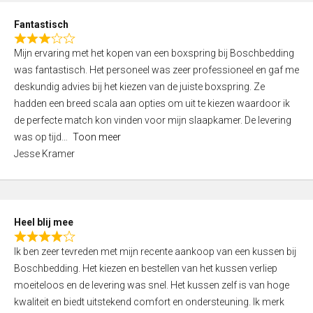
u
d
t
Fantastisch
4
o
R
,
f
Mijn ervaring met het kopen van een boxspring bij Boschbedding
a
0
5
was fantastisch. Het personeel was zeer professioneel en gaf me
t
o
deskundig advies bij het kiezen van de juiste boxspring. Ze
e
u
hadden een breed scala aan opties om uit te kiezen waardoor ik
d
t
de perfecte match kon vinden voor mijn slaapkamer. De levering
3
o
was op tijd
Toon meer
,
f
Jesse Kramer
0
5
o
u
t
Heel blij mee
o
R
f
Ik ben zeer tevreden met mijn recente aankoop van een kussen bij
a
5
Boschbedding. Het kiezen en bestellen van het kussen verliep
t
moeiteloos en de levering was snel. Het kussen zelf is van hoge
e
kwaliteit en biedt uitstekend comfort en ondersteuning. Ik merk
d