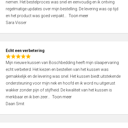
nemen. Het bestelproces was snel en eenvoudig en ik ontving
d
regelmatige updates over mijn bestelling. De levering was op tijd
4
en het product was goed verpakt
Toon meer
,
Sara Visser
0
o
u
t
Echt een verbetering
o
R
f
Mijn nieuwe kussen van Boschbedding heeft mijn slaapervaring
a
5
echt verbeterd. Het kiezen en bestellen van het kussen was
t
gemakkelijk en de levering was snel. Het kussen biedt uitstekende
e
ondersteuning voor mijn nek en hoofd en ik word nu uitgerust
d
wakker zonder pijn of stijfheid. De kwaliteit van het kussen is
5
merkbaar en ik ben zeer
Toon meer
,
Daan Smit
0
o
u