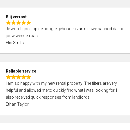
o
d
f
5
5
Blij verrast
,
R
0
Je wordt goed op de hoogte gehouden van nieuwe aanbod dat bij
a
o
jouw wensen past.
t
u
Elin Smits
e
t
d
o
5
f
,
5
Reliable service
0
R
o
I am so happy with my new rental property! The filters are very
a
u
helpful and allowed me to quickly find what I was looking for. I
t
t
also received quick responses from landlords.
e
o
Ethan Taylor
d
f
5
5
,
0