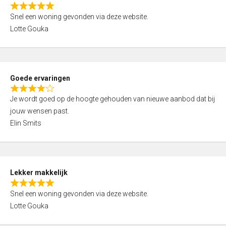
o
R
u
Snel een woning gevonden via deze website.
a
t
Lotte Gouka
t
o
e
f
d
5
5
Goede ervaringen
,
R
0
Je wordt goed op de hoogte gehouden van nieuwe aanbod dat bij
a
o
jouw wensen past.
t
u
Elin Smits
e
t
d
o
4
f
,
5
Lekker makkelijk
0
R
o
Snel een woning gevonden via deze website.
a
u
Lotte Gouka
t
t
e