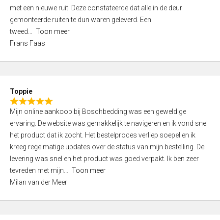
,
met een nieuwe ruit. Deze constateerde dat alle in de deur
0
gemonteerde ruiten te dun waren geleverd. Een
o
tweed
Toon meer
u
Frans Faas
t
o
f
5
Toppie
R
Mijn online aankoop bij Boschbedding was een geweldige
a
ervaring. De website was gemakkelijk te navigeren en ik vond snel
t
het product dat ik zocht. Het bestelproces verliep soepel en ik
e
kreeg regelmatige updates over de status van mijn bestelling. De
d
levering was snel en het product was goed verpakt. Ik ben zeer
5
tevreden met mijn
Toon meer
,
Milan van der Meer
0
o
u