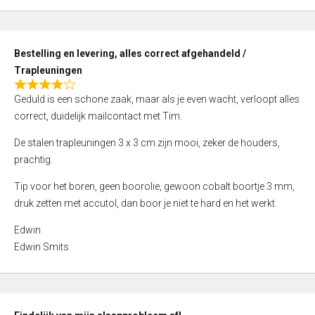
,
0
o
Bestelling en levering, alles correct afgehandeld /
u
Trapleuningen
t
R
o
Geduld is een schone zaak, maar als je even wacht, verloopt alles
a
f
correct, duidelijk mailcontact met Tim.
t
5
e
De stalen trapleuningen 3 x 3 cm zijn mooi, zeker de houders,
d
prachtig.
4
Tip voor het boren, geen boorolie, gewoon cobalt boortje 3 mm,
,
druk zetten met accutol, dan boor je niet te hard en het werkt.
0
o
Edwin
u
Edwin Smits
t
o
f
5