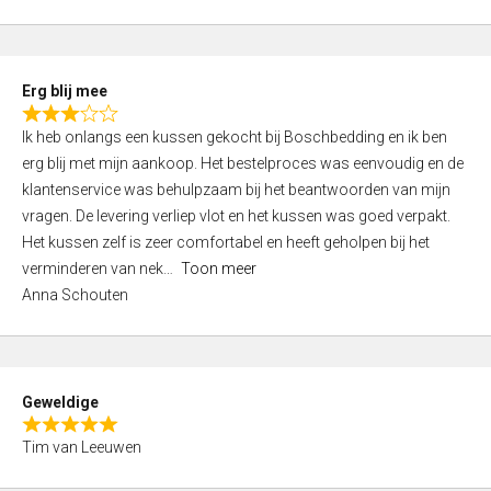
o
u
t
Erg blij mee
o
R
f
Ik heb onlangs een kussen gekocht bij Boschbedding en ik ben
a
5
erg blij met mijn aankoop. Het bestelproces was eenvoudig en de
t
klantenservice was behulpzaam bij het beantwoorden van mijn
e
vragen. De levering verliep vlot en het kussen was goed verpakt.
d
Het kussen zelf is zeer comfortabel en heeft geholpen bij het
3
verminderen van nek
Toon meer
,
Anna Schouten
0
o
u
t
Geweldige
o
R
f
Tim van Leeuwen
a
5
t