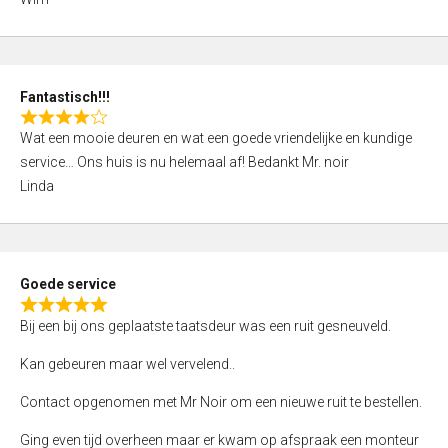
4
,
0
o
Fantastisch!!!
u
R
t
Wat een mooie deuren en wat een goede vriendelijke en kundige
a
o
service… Ons huis is nu helemaal af! Bedankt Mr. noir
t
f
Linda
e
5
d
4
,
Goede service
0
R
o
Bij een bij ons geplaatste taatsdeur was een ruit gesneuveld.
a
u
t
Kan gebeuren maar wel vervelend..
t
e
o
Contact opgenomen met Mr Noir om een nieuwe ruit te bestellen.
d
f
5
Ging even tijd overheen maar er kwam op afspraak een monteur
5