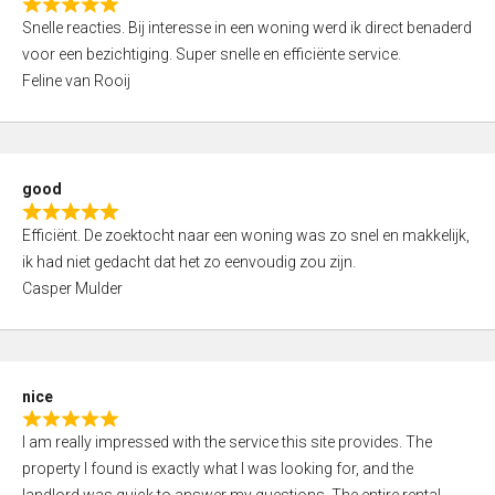
R
u
Snelle reacties. Bij interesse in een woning werd ik direct benaderd
a
t
voor een bezichtiging. Super snelle en efficiënte service.
t
o
Feline van Rooij
e
f
d
5
5
,
good
0
R
o
Efficiënt. De zoektocht naar een woning was zo snel en makkelijk,
a
u
ik had niet gedacht dat het zo eenvoudig zou zijn.
t
t
Casper Mulder
e
o
d
f
5
5
,
nice
0
R
o
I am really impressed with the service this site provides. The
a
u
property I found is exactly what I was looking for, and the
t
t