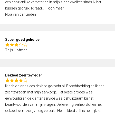
een aanzienlijke verbetering in mijn slaapkwaliteit sinds ik het
4
kussen gebruik. Ik raad
Toon meer
,
Noa van der Linden
0
o
u
t
Super goed geholpen
o
R
f
Thijs Hofman
a
5
t
e
d
Dekbed zeer tevreden
3
R
,
Ik heb onlangs een dekbed gekocht bij Boschbedding en ik ben
a
0
zeer tevreden met mijn aankoop. Het bestelproces was
t
o
eenvoudig en de klantenservice was behulpzaam bij het
e
u
beantwoorden van mijn vragen. De levering verliep vlot en het
d
t
dekbed werd zorgvuldig verpakt. Het dekbed zelf is heerlijk zacht
4