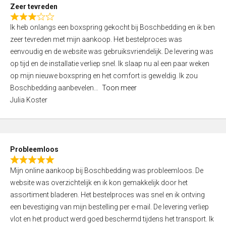
t
Zeer tevreden
o
R
f
Ik heb onlangs een boxspring gekocht bij Boschbedding en ik ben
a
5
zeer tevreden met mijn aankoop. Het bestelproces was
t
eenvoudig en de website was gebruiksvriendelijk. De levering was
e
op tijd en de installatie verliep snel. Ik slaap nu al een paar weken
d
op mijn nieuwe boxspring en het comfort is geweldig. Ik zou
3
Boschbedding aanbevelen
Toon meer
,
Julia Koster
0
o
u
t
Probleemloos
o
R
f
Mijn online aankoop bij Boschbedding was probleemloos. De
a
5
website was overzichtelijk en ik kon gemakkelijk door het
t
assortiment bladeren. Het bestelproces was snel en ik ontving
e
een bevestiging van mijn bestelling per e-mail. De levering verliep
d
vlot en het product werd goed beschermd tijdens het transport. Ik
5