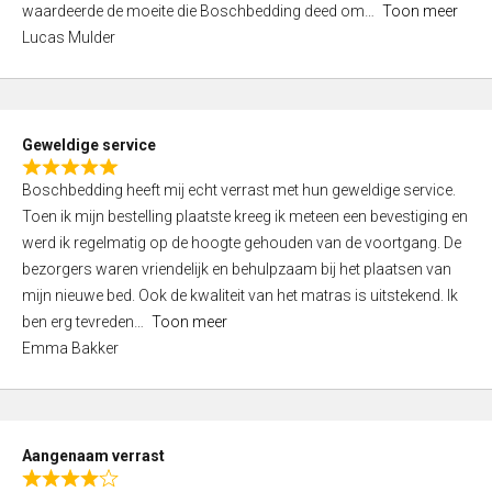
waardeerde de moeite die Boschbedding deed om
Toon meer
,
Lucas Mulder
0
o
u
t
Geweldige service
o
R
f
Boschbedding heeft mij echt verrast met hun geweldige service.
a
5
Toen ik mijn bestelling plaatste kreeg ik meteen een bevestiging en
t
werd ik regelmatig op de hoogte gehouden van de voortgang. De
e
bezorgers waren vriendelijk en behulpzaam bij het plaatsen van
d
mijn nieuwe bed. Ook de kwaliteit van het matras is uitstekend. Ik
5
ben erg tevreden
Toon meer
,
Emma Bakker
0
o
u
t
Aangenaam verrast
o
R