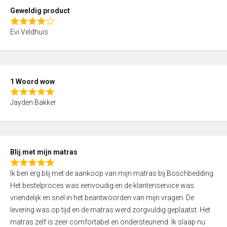
t
Geweldig product
o
R
f
Evi Veldhuis
a
5
t
e
d
1 Woord wow
4
R
,
Jayden Bakker
a
0
t
o
e
u
d
t
Blij met mijn matras
5
o
R
,
f
Ik ben erg blij met de aankoop van mijn matras bij Boschbedding.
a
0
5
Het bestelproces was eenvoudig en de klantenservice was
t
o
vriendelijk en snel in het beantwoorden van mijn vragen. De
e
u
levering was op tijd en de matras werd zorgvuldig geplaatst. Het
d
t
matras zelf is zeer comfortabel en ondersteunend. Ik slaap nu