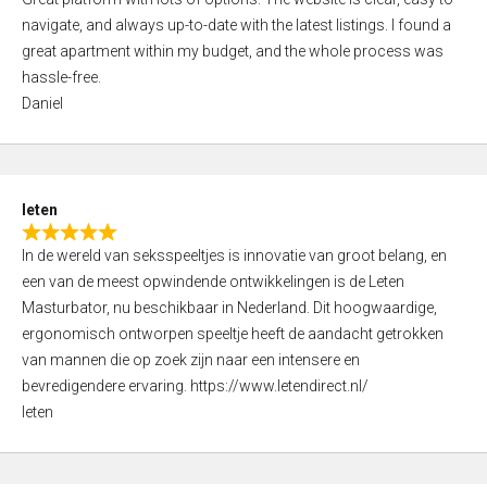
a
o
navigate, and always up-to-date with the latest listings. I found a
t
f
great apartment within my budget, and the whole process was
e
5
hassle-free.
d
Daniel
5
,
0
o
leten
u
R
t
In de wereld van seksspeeltjes is innovatie van groot belang, en
a
o
een van de meest opwindende ontwikkelingen is de Leten
t
f
Masturbator, nu beschikbaar in Nederland. Dit hoogwaardige,
e
5
ergonomisch ontworpen speeltje heeft de aandacht getrokken
d
van mannen die op zoek zijn naar een intensere en
5
bevredigendere ervaring. https://www.letendirect.nl/
,
leten
0
o
u