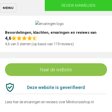
Skip
REVIEW AANMELDEN
MENU
to
content
Beoordelingen, klachten, ervaringen en reviews van
4,6
Rated
4,6 van 5 sterren (op basis van 119 reviews)
4,6
out
of
5
Naar de website
Deze website is geverifieerd
Lees hier de ervaringen en reviews over Minihorseshop.nl