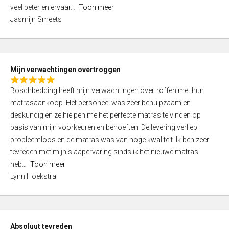
5
o
veel beter en ervaar
Toon meer
,
f
Jasmijn Smeets
0
5
o
u
t
Mijn verwachtingen overtroggen
o
R
f
Boschbedding heeft mijn verwachtingen overtroffen met hun
a
5
matrasaankoop. Het personeel was zeer behulpzaam en
t
deskundig en ze hielpen me het perfecte matras te vinden op
e
basis van mijn voorkeuren en behoeften. De levering verliep
d
probleemloos en de matras was van hoge kwaliteit. Ik ben zeer
5
tevreden met mijn slaapervaring sinds ik het nieuwe matras
,
heb
Toon meer
0
Lynn Hoekstra
o
u
t
o
Absoluut tevreden