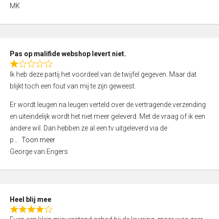
,
MK
0
o
u
t
Pas op malifide webshop levert niet.
o
R
Ik heb deze partij het voordeel van de twijfel gegeven. Maar dat
f
a
blijkt toch een fout van mij te zijn geweest.
5
t
e
Er wordt leugen na leugen verteld over de vertragende verzending
d
en uiteindelijk wordt het niet meer geleverd. Met de vraag of ik een
1
andere wil. Dan hebben ze al een tv uitgeleverd via de
,
p
Toon meer
0
George van Engers
o
u
t
o
Heel blij mee
f
R