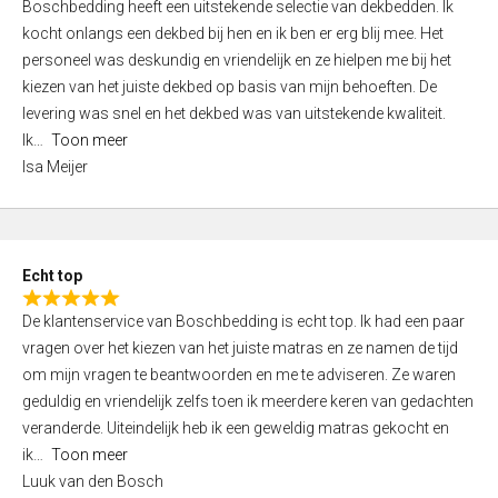
Boschbedding heeft een uitstekende selectie van dekbedden. Ik
a
5
kocht onlangs een dekbed bij hen en ik ben er erg blij mee. Het
t
personeel was deskundig en vriendelijk en ze hielpen me bij het
e
kiezen van het juiste dekbed op basis van mijn behoeften. De
d
levering was snel en het dekbed was van uitstekende kwaliteit.
5
Ik
Toon meer
,
Isa Meijer
0
o
u
t
Echt top
o
R
f
De klantenservice van Boschbedding is echt top. Ik had een paar
a
5
vragen over het kiezen van het juiste matras en ze namen de tijd
t
om mijn vragen te beantwoorden en me te adviseren. Ze waren
e
geduldig en vriendelijk zelfs toen ik meerdere keren van gedachten
d
veranderde. Uiteindelijk heb ik een geweldig matras gekocht en
5
ik
Toon meer
,
Luuk van den Bosch
0