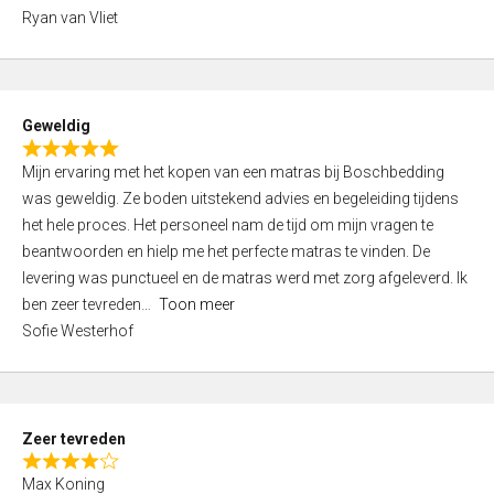
,
Ryan van Vliet
0
o
u
t
Geweldig
o
R
f
Mijn ervaring met het kopen van een matras bij Boschbedding
a
5
was geweldig. Ze boden uitstekend advies en begeleiding tijdens
t
het hele proces. Het personeel nam de tijd om mijn vragen te
e
beantwoorden en hielp me het perfecte matras te vinden. De
d
levering was punctueel en de matras werd met zorg afgeleverd. Ik
5
ben zeer tevreden
Toon meer
,
Sofie Westerhof
0
o
u
t
Zeer tevreden
o
R
f
Max Koning