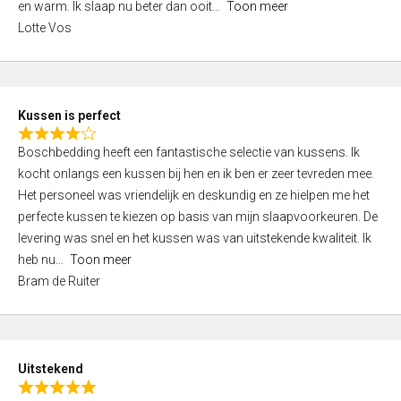
o
en warm. Ik slaap nu beter dan ooit
Toon meer
,
f
Lotte Vos
0
5
o
u
t
Kussen is perfect
o
R
f
Boschbedding heeft een fantastische selectie van kussens. Ik
a
5
kocht onlangs een kussen bij hen en ik ben er zeer tevreden mee.
t
Het personeel was vriendelijk en deskundig en ze hielpen me het
e
perfecte kussen te kiezen op basis van mijn slaapvoorkeuren. De
d
levering was snel en het kussen was van uitstekende kwaliteit. Ik
4
heb nu
Toon meer
,
Bram de Ruiter
0
o
u
t
Uitstekend
o
R
f