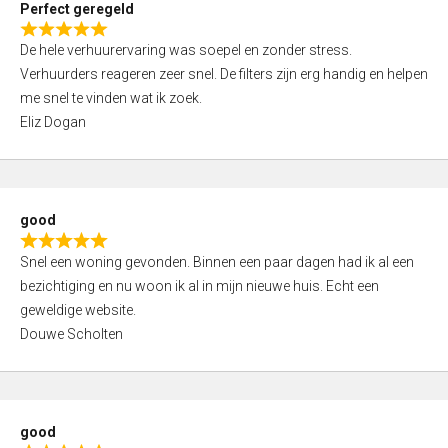
Perfect geregeld
o
R
u
De hele verhuurervaring was soepel en zonder stress.
a
t
Verhuurders reageren zeer snel. De filters zijn erg handig en helpen
t
o
me snel te vinden wat ik zoek.
e
f
Eliz Dogan
d
5
5
,
0
good
o
R
u
Snel een woning gevonden. Binnen een paar dagen had ik al een
a
t
bezichtiging en nu woon ik al in mijn nieuwe huis. Echt een
t
o
geweldige website.
e
f
Douwe Scholten
d
5
5
,
0
good
o