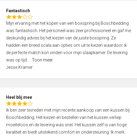
u
d
t
Fantastisch
4
o
R
,
f
Mijn ervaring met het kopen van een boxspring bij Boschbedding
a
0
5
was fantastisch. Het personeel was zeer professioneel en gaf me
t
o
deskundig advies bij het kiezen van de juiste boxspring. Ze
e
u
hadden een breed scala aan opties om uit te kiezen waardoor ik
d
t
de perfecte match kon vinden voor mijn slaapkamer. De levering
3
o
was op tijd
Toon meer
,
f
Jesse Kramer
0
5
o
u
t
Heel blij mee
o
R
f
Ik ben zeer tevreden met mijn recente aankoop van een kussen bij
a
5
Boschbedding. Het kiezen en bestellen van het kussen verliep
t
moeiteloos en de levering was snel. Het kussen zelf is van hoge
e
kwaliteit en biedt uitstekend comfort en ondersteuning. Ik merk
d