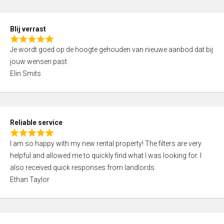
o
d
f
5
5
Blij verrast
,
R
0
Je wordt goed op de hoogte gehouden van nieuwe aanbod dat bij
a
o
jouw wensen past.
t
u
Elin Smits
e
t
d
o
5
f
,
5
Reliable service
0
R
o
I am so happy with my new rental property! The filters are very
a
u
helpful and allowed me to quickly find what I was looking for. I
t
t
also received quick responses from landlords.
e
o
Ethan Taylor
d
f
5
5
,
0