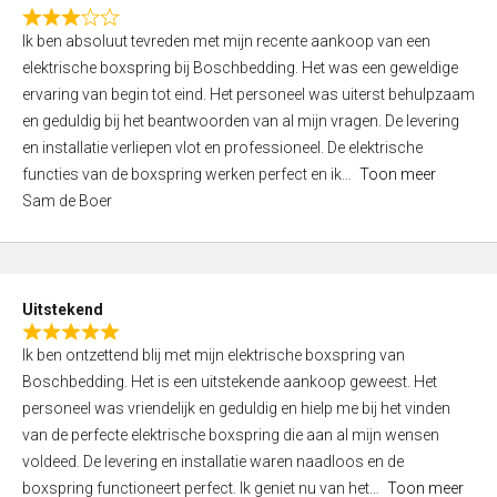
f
R
5
Ik ben absoluut tevreden met mijn recente aankoop van een
a
elektrische boxspring bij Boschbedding. Het was een geweldige
t
ervaring van begin tot eind. Het personeel was uiterst behulpzaam
e
en geduldig bij het beantwoorden van al mijn vragen. De levering
d
en installatie verliepen vlot en professioneel. De elektrische
3
functies van de boxspring werken perfect en ik
Toon meer
,
Sam de Boer
0
o
u
t
Uitstekend
o
R
f
Ik ben ontzettend blij met mijn elektrische boxspring van
a
5
Boschbedding. Het is een uitstekende aankoop geweest. Het
t
personeel was vriendelijk en geduldig en hielp me bij het vinden
e
van de perfecte elektrische boxspring die aan al mijn wensen
d
voldeed. De levering en installatie waren naadloos en de
5
boxspring functioneert perfect. Ik geniet nu van het
Toon meer