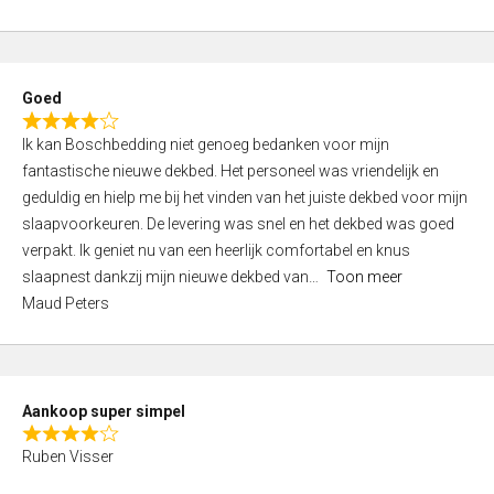
a
5
t
e
d
Goed
4
R
,
Ik kan Boschbedding niet genoeg bedanken voor mijn
a
0
fantastische nieuwe dekbed. Het personeel was vriendelijk en
t
o
geduldig en hielp me bij het vinden van het juiste dekbed voor mijn
e
u
slaapvoorkeuren. De levering was snel en het dekbed was goed
d
t
verpakt. Ik geniet nu van een heerlijk comfortabel en knus
4
o
slaapnest dankzij mijn nieuwe dekbed van
Toon meer
,
f
Maud Peters
0
5
o
u
t
Aankoop super simpel
o
R
f
Ruben Visser
a
5