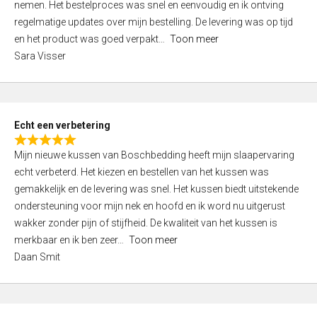
nemen. Het bestelproces was snel en eenvoudig en ik ontving
d
regelmatige updates over mijn bestelling. De levering was op tijd
4
en het product was goed verpakt
Toon meer
,
Sara Visser
0
o
u
t
Echt een verbetering
o
R
f
Mijn nieuwe kussen van Boschbedding heeft mijn slaapervaring
a
5
echt verbeterd. Het kiezen en bestellen van het kussen was
t
gemakkelijk en de levering was snel. Het kussen biedt uitstekende
e
ondersteuning voor mijn nek en hoofd en ik word nu uitgerust
d
wakker zonder pijn of stijfheid. De kwaliteit van het kussen is
5
merkbaar en ik ben zeer
Toon meer
,
Daan Smit
0
o
u