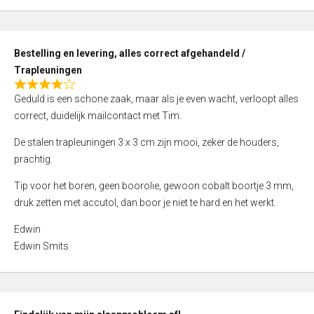
,
0
o
Bestelling en levering, alles correct afgehandeld /
u
Trapleuningen
t
R
o
Geduld is een schone zaak, maar als je even wacht, verloopt alles
a
f
correct, duidelijk mailcontact met Tim.
t
5
e
De stalen trapleuningen 3 x 3 cm zijn mooi, zeker de houders,
d
prachtig.
4
Tip voor het boren, geen boorolie, gewoon cobalt boortje 3 mm,
,
druk zetten met accutol, dan boor je niet te hard en het werkt.
0
o
Edwin
u
Edwin Smits
t
o
f
5