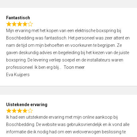
e
d
Fantastisch
5
R
,
Mijn ervaring met het kopen van een elektrische boxspring bij
a
0
Boschbedding was fantastisch. Het personeel was zeer attent en
t
o
nam de tijd om mijn behoeften en voorkeuren te begrijpen. Ze
e
u
gaven deskundig advies en begeleiding bij het kiezen van de juiste
d
t
boxspring. De levering verliep soepel en de installateurs waren
4
o
professioneel. Ik ben erg blij
Toon meer
,
f
Eva Kuijpers
0
5
o
u
t
Uistekende ervaring
o
R
f
Ik had een uitstekende ervaring met mijn online aankoop bij
a
5
Boschbedding. De website was gebruiksvriendelijk en ik vond alle
t
informatie die ik nodig had om een weloverwogen beslissing te
e