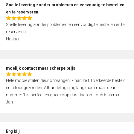
u
Snelle levering zonder problemen en eenvoudig te bestellen
t
en te reserveren
o
R
f
Snelle levering zonder problemen en eenvoudig te bestellen en te
a
5
reserveren
t
Hassen
e
d
5
,
moelijk contact maar scherpe prijs
0
R
o
Hele mooie stalen deur ontvangen ik had zelf 1 verkeerde besteld
a
u
en retour gezonden .Afhandeling ging langzaam maar deur
t
t
nummer 1 is perfect en goedkoop dus daarom toch 5 sterren
e
o
Jan
d
f
5
5
,
0
Erg blij