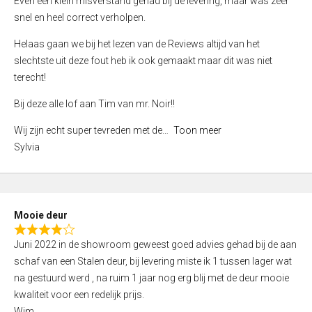
Even een klein misverstand gehad bij de levering, maar was zeer
5
a
snel en heel correct verholpen.
t
e
Helaas gaan we bij het lezen van de Reviews altijd van het
d
slechtste uit deze fout heb ik ook gemaakt maar dit was niet
4
terecht!
,
Bij deze alle lof aan Tim van mr. Noir!!
0
o
Wij zijn echt super tevreden met de
Toon meer
u
Sylvia
t
o
f
5
Mooie deur
R
Juni 2022 in de showroom geweest goed advies gehad bij de aan
a
schaf van een Stalen deur, bij levering miste ik 1 tussen lager wat
t
na gestuurd werd , na ruim 1 jaar nog erg blij met de deur mooie
e
kwaliteit voor een redelijk prijs.
d
Wim