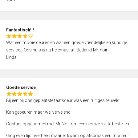
4
,
0
o
Fantastisch!!!
u
R
t
Wat een mooie deuren en wat een goede vriendelijke en kundige
a
o
service… Ons huis is nu helemaal af! Bedankt Mr. noir
t
f
Linda
e
5
d
4
,
Goede service
0
R
o
Bij een bij ons geplaatste taatsdeur was een ruit gesneuveld.
a
u
t
Kan gebeuren maar wel vervelend..
t
e
o
Contact opgenomen met Mr Noir om een nieuwe ruit te bestellen.
d
f
5
Ging even tijd overheen maar er kwam op afspraak een monteur
5