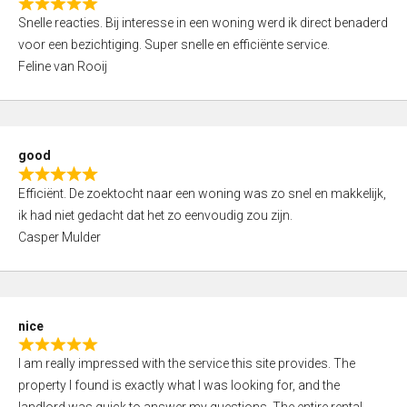
R
u
Snelle reacties. Bij interesse in een woning werd ik direct benaderd
a
t
voor een bezichtiging. Super snelle en efficiënte service.
t
o
Feline van Rooij
e
f
d
5
5
,
good
0
R
o
Efficiënt. De zoektocht naar een woning was zo snel en makkelijk,
a
u
ik had niet gedacht dat het zo eenvoudig zou zijn.
t
t
Casper Mulder
e
o
d
f
5
5
,
nice
0
R
o
I am really impressed with the service this site provides. The
a
u
property I found is exactly what I was looking for, and the
t
t