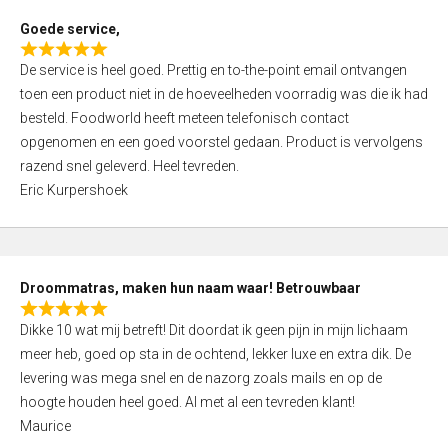
t
Goede service,
o
R
f
De service is heel goed. Prettig en to-the-point email ontvangen
a
5
toen een product niet in de hoeveelheden voorradig was die ik had
t
besteld. Foodworld heeft meteen telefonisch contact
e
opgenomen en een goed voorstel gedaan. Product is vervolgens
d
razend snel geleverd. Heel tevreden.
5
Eric Kurpershoek
,
0
o
u
Droommatras, maken hun naam waar! Betrouwbaar
t
R
o
Dikke 10 wat mij betreft! Dit doordat ik geen pijn in mijn lichaam
a
f
meer heb, goed op sta in de ochtend, lekker luxe en extra dik. De
t
5
levering was mega snel en de nazorg zoals mails en op de
e
hoogte houden heel goed. Al met al een tevreden klant!
d
Maurice
5