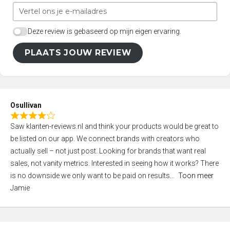
Deze review is gebaseerd op mijn eigen ervaring.
PLAATS JOUW REVIEW
Osullivan
R
Saw klanten-reviews.nl and think your products would be great to
a
be listed on our app. We connect brands with creators who
t
actually sell – not just post. Looking for brands that want real
e
sales, not vanity metrics. Interested in seeing how it works? There
d
is no downside we only want to be paid on results
Toon meer
4
Jamie
,
0
o