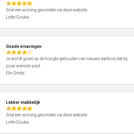
o
R
u
Snel een woning gevonden via deze website.
a
t
Lotte Gouka
t
o
e
f
d
5
5
Goede ervaringen
,
R
0
Je wordt goed op de hoogte gehouden van nieuwe aanbod dat bij
a
o
jouw wensen past.
t
u
Elin Smits
e
t
d
o
4
f
,
5
Lekker makkelijk
0
R
o
Snel een woning gevonden via deze website.
a
u
Lotte Gouka
t
t
e