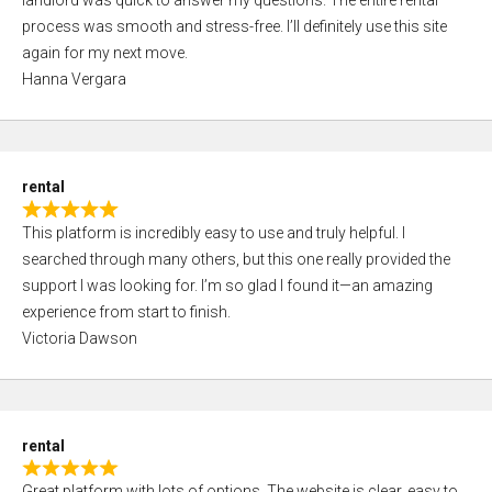
landlord was quick to answer my questions. The entire rental
e
o
process was smooth and stress-free. I’ll definitely use this site
d
f
again for my next move.
5
5
Hanna Vergara
,
0
o
u
rental
t
R
o
This platform is incredibly easy to use and truly helpful. I
a
f
searched through many others, but this one really provided the
t
5
support I was looking for. I’m so glad I found it—an amazing
e
experience from start to finish.
d
Victoria Dawson
5
,
0
o
rental
u
R
t
Great platform with lots of options. The website is clear, easy to