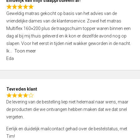
Eindelijk van mijn slaapprobleem af!
R
Geweldig matras gekocht op basis van het advies van de
a
vriendelijke dames van de klantenservice. Zowel het matras
t
Multiflex 160×200 plus de traagschuim topper waren binnen een
e
dag al bij mij thuis geleverd en ik kon er dezelfde avond nog op
d
slapen. Voor het eerst in tijden niet wakker geworden in de nacht.
5
Ik
Toon meer
,
Eda
0
o
u
t
Tevreden klant
o
R
f
De levering van de bestelling liep niet helemaal naar wens, maar
a
5
de producten die we ontvangen hebben maken dat we dat snel
t
vergeten.
e
d
Eerlijk en duidelijk mailcontact gehad over de bestelstatus, met
4
Tim!