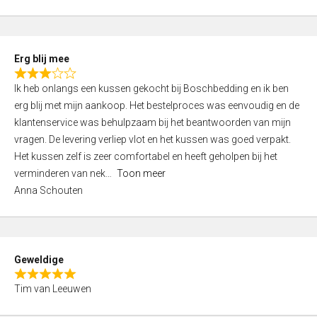
o
u
t
Erg blij mee
o
R
f
Ik heb onlangs een kussen gekocht bij Boschbedding en ik ben
a
5
erg blij met mijn aankoop. Het bestelproces was eenvoudig en de
t
klantenservice was behulpzaam bij het beantwoorden van mijn
e
vragen. De levering verliep vlot en het kussen was goed verpakt.
d
Het kussen zelf is zeer comfortabel en heeft geholpen bij het
3
verminderen van nek
Toon meer
,
Anna Schouten
0
o
u
t
Geweldige
o
R
f
Tim van Leeuwen
a
5
t