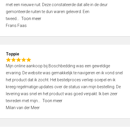
,
met een nieuwe ruit. Deze constateerde dat alle in de deur
0
gemonteerde ruiten te dun waren geleverd. Een
o
tweed
Toon meer
u
Frans Faas
t
o
f
5
Toppie
R
Mijn online aankoop bij Boschbedding was een geweldige
a
ervaring. De website was gemakkelijk te navigeren en ik vond snel
t
het product dat ik zocht. Het bestelproces verliep soepel en ik
e
kreeg regelmatige updates over de status van mijn bestelling. De
d
levering was snel en het product was goed verpakt. Ik ben zeer
5
tevreden met mijn
Toon meer
,
Milan van der Meer
0
o
u