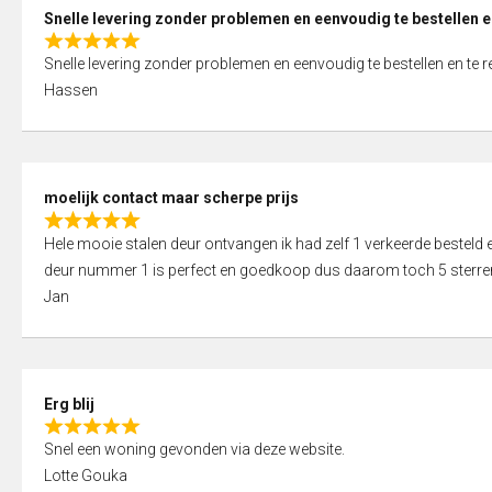
0
Snelle levering zonder problemen en eenvoudig te bestellen e
o
R
u
Snelle levering zonder problemen en eenvoudig te bestellen en te 
a
t
Hassen
t
o
e
f
d
5
5
moelijk contact maar scherpe prijs
,
R
0
Hele mooie stalen deur ontvangen ik had zelf 1 verkeerde bestel
a
o
deur nummer 1 is perfect en goedkoop dus daarom toch 5 sterre
t
u
Jan
e
t
d
o
5
f
,
5
Erg blij
0
R
o
Snel een woning gevonden via deze website.
a
u
Lotte Gouka
t