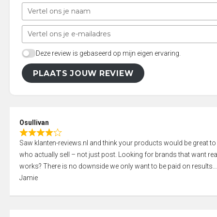
Deze review is gebaseerd op mijn eigen ervaring.
PLAATS JOUW REVIEW
Osullivan
R
Saw klanten-reviews.nl and think your products would be great to
a
who actually sell – not just post. Looking for brands that want real
t
works? There is no downside we only want to be paid on results
e
Jamie
d
4
,