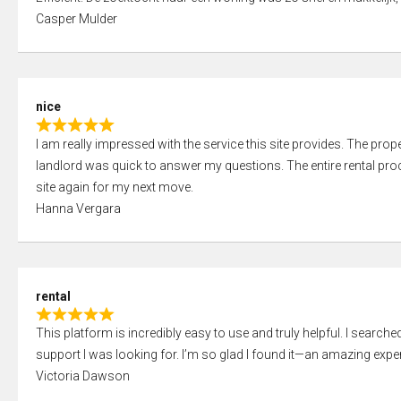
a
o
Casper Mulder
t
u
e
t
d
o
5
f
nice
,
5
R
0
I am really impressed with the service this site provides. The prope
a
o
landlord was quick to answer my questions. The entire rental proce
t
u
site again for my next move.
e
t
Hanna Vergara
d
o
5
f
,
5
0
rental
o
R
u
This platform is incredibly easy to use and truly helpful. I search
a
t
support I was looking for. I’m so glad I found it—an amazing exper
t
o
Victoria Dawson
e
f