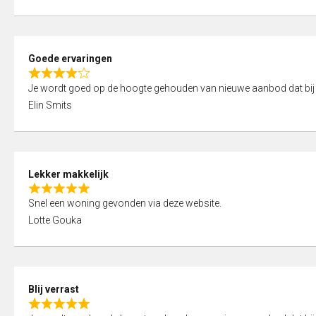
t
e
o
d
f
5
5
Goede ervaringen
,
R
0
Je wordt goed op de hoogte gehouden van nieuwe aanbod dat bij
a
o
Elin Smits
t
u
e
t
d
o
4
f
Lekker makkelijk
,
5
R
0
Snel een woning gevonden via deze website.
a
o
Lotte Gouka
t
u
e
t
d
o
5
f
Blij verrast
,
5
R
0