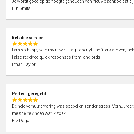
Je wordt goed op de hoogte gehouden van nieuwe aanbod dat bij
a
o
Elin Smits
t
u
e
t
d
o
5
f
Reliable service
,
5
R
0
I am so happy with my new rental property! The filters are very hel
a
o
I also received quick responses from landlords.
t
u
Ethan Taylor
e
t
d
o
5
f
,
5
Perfect geregeld
0
R
o
De hele verhuurervaring was soepel en zonder stress. Verhuurders r
a
u
me snel te vinden wat ik zoek.
t
t
Eliz Dogan
e
o
d
f