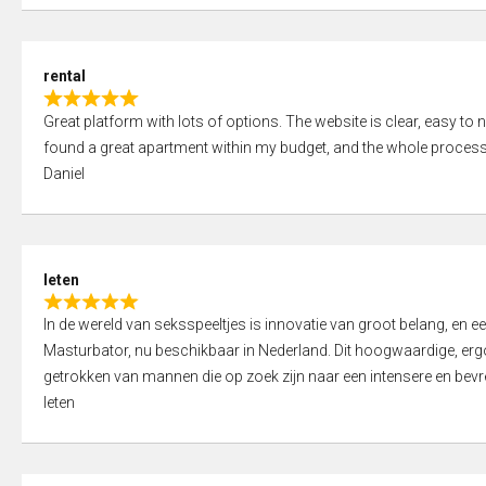
d
5
5
,
rental
0
R
o
Great platform with lots of options. The website is clear, easy to na
a
u
found a great apartment within my budget, and the whole process
t
t
Daniel
e
o
d
f
5
5
,
leten
0
R
o
In de wereld van seksspeeltjes is innovatie van groot belang, en 
a
u
Masturbator, nu beschikbaar in Nederland. Dit hoogwaardige, er
t
t
getrokken van mannen die op zoek zijn naar een intensere en bevre
e
o
leten
d
f
5
5
,