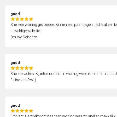
5
5
,
good
0
R
o
Snel een woning gevonden. Binnen een paar dagen had ik al een bez
a
u
geweldige website.
t
t
Douwe Scholten
e
o
d
f
5
5
,
good
0
R
o
Snelle reacties. Bij interesse in een woning werd ik direct benaderd
a
u
Feline van Rooij
t
t
e
o
d
f
5
5
good
,
R
0
Efficiënt. De zoektocht naar een woning was zo snel en makkelijk, 