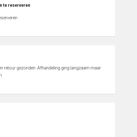
n te reserveren
reserveren
d en retour gezonden .Afhandeling ging langzaam maar
n