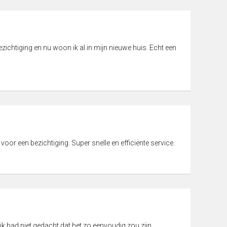
ichtiging en nu woon ik al in mijn nieuwe huis. Echt een
 voor een bezichtiging. Super snelle en efficiënte service.
ik had niet gedacht dat het zo eenvoudig zou zijn.