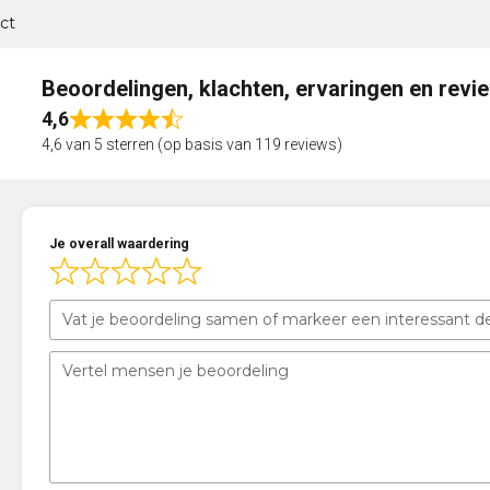
ct
Beoordelingen, klachten, ervaringen en revi
4,6
Rated
4,6 van 5 sterren (op basis van 119 reviews)
4,6
out
of
5
Je overall waardering