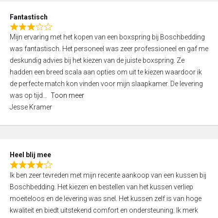
u
d
t
Fantastisch
4
o
R
,
f
Mijn ervaring met het kopen van een boxspring bij Boschbedding
a
0
5
was fantastisch. Het personeel was zeer professioneel en gaf me
t
o
deskundig advies bij het kiezen van de juiste boxspring. Ze
e
u
hadden een breed scala aan opties om uit te kiezen waardoor ik
d
t
de perfecte match kon vinden voor mijn slaapkamer. De levering
3
o
was op tijd
Toon meer
,
f
Jesse Kramer
0
5
o
u
t
Heel blij mee
o
R
f
Ik ben zeer tevreden met mijn recente aankoop van een kussen bij
a
5
Boschbedding. Het kiezen en bestellen van het kussen verliep
t
moeiteloos en de levering was snel. Het kussen zelf is van hoge
e
kwaliteit en biedt uitstekend comfort en ondersteuning. Ik merk
d