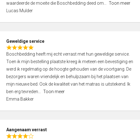
waardeerde de moeite die Boschbedding deed om
Toon meer
,
Lucas Mulder
0
o
u
t
Geweldige service
o
R
f
Boschbedding heeft mij echt verrast met hun geweldige service.
a
5
Toen ik mijn bestelling plaatste kreeg ik meteen een bevestiging en
t
werd ik regelmatig op de hoogte gehouden van de voortgang. De
e
bezorgers waren vriendelijk en behulpzaam bij het plaatsen van
d
mijn nieuwe bed. Ook de kwaliteit van het matras is uitstekend. Ik
5
ben erg tevreden
Toon meer
,
Emma Bakker
0
o
u
t
Aangenaam verrast
o
R