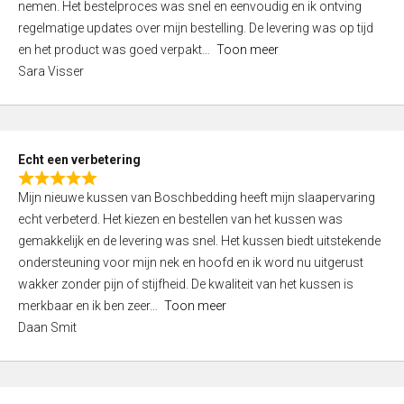
nemen. Het bestelproces was snel en eenvoudig en ik ontving
d
regelmatige updates over mijn bestelling. De levering was op tijd
4
en het product was goed verpakt
Toon meer
,
Sara Visser
0
o
u
t
Echt een verbetering
o
R
f
Mijn nieuwe kussen van Boschbedding heeft mijn slaapervaring
a
5
echt verbeterd. Het kiezen en bestellen van het kussen was
t
gemakkelijk en de levering was snel. Het kussen biedt uitstekende
e
ondersteuning voor mijn nek en hoofd en ik word nu uitgerust
d
wakker zonder pijn of stijfheid. De kwaliteit van het kussen is
5
merkbaar en ik ben zeer
Toon meer
,
Daan Smit
0
o
u