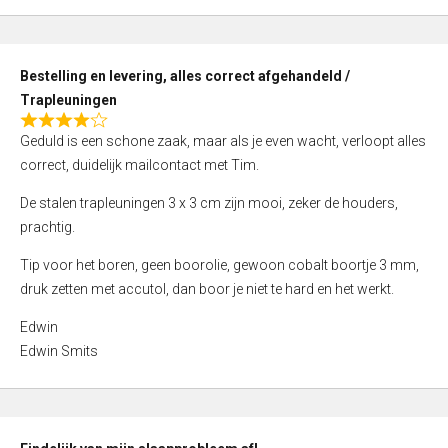
,
0
o
Bestelling en levering, alles correct afgehandeld /
u
Trapleuningen
t
R
o
Geduld is een schone zaak, maar als je even wacht, verloopt alles
a
f
correct, duidelijk mailcontact met Tim.
t
5
e
De stalen trapleuningen 3 x 3 cm zijn mooi, zeker de houders,
d
prachtig.
4
Tip voor het boren, geen boorolie, gewoon cobalt boortje 3 mm,
,
druk zetten met accutol, dan boor je niet te hard en het werkt.
0
o
Edwin
u
Edwin Smits
t
o
f
5