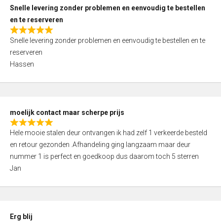
u
Snelle levering zonder problemen en eenvoudig te bestellen
t
en te reserveren
o
R
f
Snelle levering zonder problemen en eenvoudig te bestellen en te
a
5
reserveren
t
Hassen
e
d
5
,
moelijk contact maar scherpe prijs
0
R
o
Hele mooie stalen deur ontvangen ik had zelf 1 verkeerde besteld
a
u
en retour gezonden .Afhandeling ging langzaam maar deur
t
t
nummer 1 is perfect en goedkoop dus daarom toch 5 sterren
e
o
Jan
d
f
5
5
,
0
Erg blij