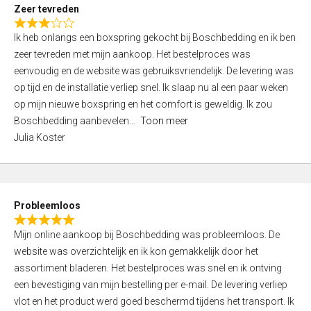
t
Zeer tevreden
o
R
f
Ik heb onlangs een boxspring gekocht bij Boschbedding en ik ben
a
5
zeer tevreden met mijn aankoop. Het bestelproces was
t
eenvoudig en de website was gebruiksvriendelijk. De levering was
e
op tijd en de installatie verliep snel. Ik slaap nu al een paar weken
d
op mijn nieuwe boxspring en het comfort is geweldig. Ik zou
3
Boschbedding aanbevelen
Toon meer
,
Julia Koster
0
o
u
t
Probleemloos
o
R
f
Mijn online aankoop bij Boschbedding was probleemloos. De
a
5
website was overzichtelijk en ik kon gemakkelijk door het
t
assortiment bladeren. Het bestelproces was snel en ik ontving
e
een bevestiging van mijn bestelling per e-mail. De levering verliep
d
vlot en het product werd goed beschermd tijdens het transport. Ik
5