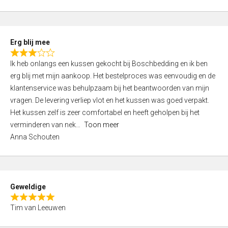
o
u
t
Erg blij mee
o
R
f
Ik heb onlangs een kussen gekocht bij Boschbedding en ik ben
a
5
erg blij met mijn aankoop. Het bestelproces was eenvoudig en de
t
klantenservice was behulpzaam bij het beantwoorden van mijn
e
vragen. De levering verliep vlot en het kussen was goed verpakt.
d
Het kussen zelf is zeer comfortabel en heeft geholpen bij het
3
verminderen van nek
Toon meer
,
Anna Schouten
0
o
u
t
Geweldige
o
R
f
Tim van Leeuwen
a
5
t