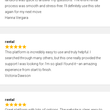
landlord was quick to answer my questions. The entire rental
e
o
process was smooth and stress-free. I’ll definitely use this site
d
f
again for my next move.
5
5
Hanna Vergara
,
0
o
u
rental
t
R
o
This platform is incredibly easy to use and truly helpful. I
a
f
searched through many others, but this one really provided the
t
5
support I was looking for. I’m so glad I found it—an amazing
e
experience from start to finish.
d
Victoria Dawson
5
,
0
o
rental
u
R
t
Great platform with lots of options. The website is clear, easy to