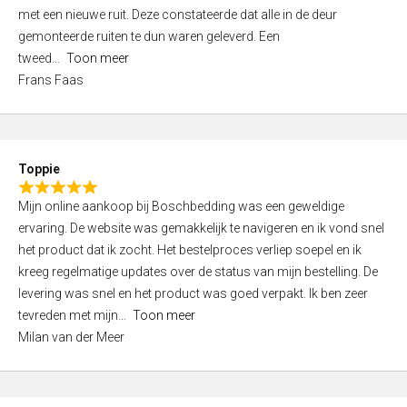
,
met een nieuwe ruit. Deze constateerde dat alle in de deur
0
gemonteerde ruiten te dun waren geleverd. Een
o
tweed
Toon meer
u
Frans Faas
t
o
f
5
Toppie
R
Mijn online aankoop bij Boschbedding was een geweldige
a
ervaring. De website was gemakkelijk te navigeren en ik vond snel
t
het product dat ik zocht. Het bestelproces verliep soepel en ik
e
kreeg regelmatige updates over de status van mijn bestelling. De
d
levering was snel en het product was goed verpakt. Ik ben zeer
5
tevreden met mijn
Toon meer
,
Milan van der Meer
0
o
u