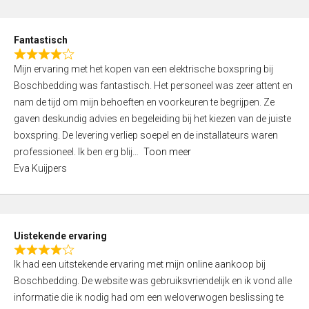
e
d
Fantastisch
5
R
,
Mijn ervaring met het kopen van een elektrische boxspring bij
a
0
Boschbedding was fantastisch. Het personeel was zeer attent en
t
o
nam de tijd om mijn behoeften en voorkeuren te begrijpen. Ze
e
u
gaven deskundig advies en begeleiding bij het kiezen van de juiste
d
t
boxspring. De levering verliep soepel en de installateurs waren
4
o
professioneel. Ik ben erg blij
Toon meer
,
f
Eva Kuijpers
0
5
o
u
t
Uistekende ervaring
o
R
f
Ik had een uitstekende ervaring met mijn online aankoop bij
a
5
Boschbedding. De website was gebruiksvriendelijk en ik vond alle
t
informatie die ik nodig had om een weloverwogen beslissing te
e