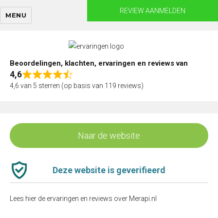
Skip
REVIEW AANMELDEN
MENU
to
content
Beoordelingen, klachten, ervaringen en reviews van
4,6
Rated
4,6 van 5 sterren (op basis van 119 reviews)
4,6
out
of
5
Naar de website
Deze website is geverifieerd
Lees hier de ervaringen en reviews over Merapi.nl