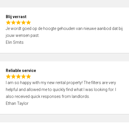
o
d
f
5
5
Blij verrast
,
R
0
Je wordt goed op de hoogte gehouden van nieuwe aanbod dat bij
a
o
jouw wensen past.
t
u
Elin Smits
e
t
d
o
5
f
,
5
Reliable service
0
R
o
I am so happy with my new rental property! The filters are very
a
u
helpful and allowed me to quickly find what I was looking for. I
t
t
also received quick responses from landlords.
e
o
Ethan Taylor
d
f
5
5
,
0