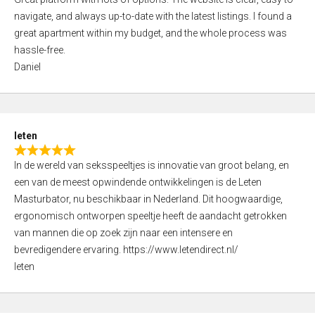
a
o
navigate, and always up-to-date with the latest listings. I found a
t
f
great apartment within my budget, and the whole process was
e
5
hassle-free.
d
Daniel
5
,
0
o
leten
u
R
t
In de wereld van seksspeeltjes is innovatie van groot belang, en
a
o
een van de meest opwindende ontwikkelingen is de Leten
t
f
Masturbator, nu beschikbaar in Nederland. Dit hoogwaardige,
e
5
ergonomisch ontworpen speeltje heeft de aandacht getrokken
d
van mannen die op zoek zijn naar een intensere en
5
bevredigendere ervaring. https://www.letendirect.nl/
,
leten
0
o
u