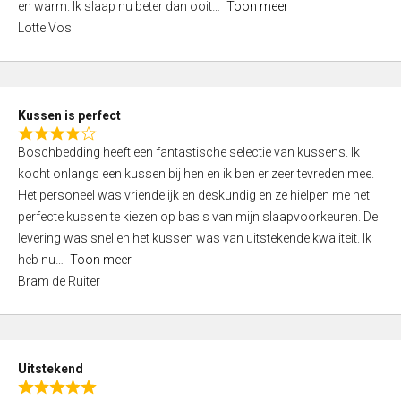
o
en warm. Ik slaap nu beter dan ooit
Toon meer
,
f
Lotte Vos
0
5
o
u
t
Kussen is perfect
o
R
f
Boschbedding heeft een fantastische selectie van kussens. Ik
a
5
kocht onlangs een kussen bij hen en ik ben er zeer tevreden mee.
t
Het personeel was vriendelijk en deskundig en ze hielpen me het
e
perfecte kussen te kiezen op basis van mijn slaapvoorkeuren. De
d
levering was snel en het kussen was van uitstekende kwaliteit. Ik
4
heb nu
Toon meer
,
Bram de Ruiter
0
o
u
t
Uitstekend
o
R
f