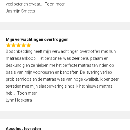
5
o
veel beter en ervaar
Toon meer
,
f
Jasmijn Smeets
0
5
o
u
t
Mijn verwachtingen overtroggen
o
R
f
Boschbedding heeft mijn verwachtingen overtroffen met hun
a
5
matrasaankoop. Het personeel was zeer behulpzaam en
t
deskundig en ze hielpen me het perfecte matras te vinden op
e
basis van mijn voorkeuren en behoeften. De levering verliep
d
probleemloos en de matras was van hoge kwaliteit. Ik ben zeer
5
tevreden met mijn slaapervaring sinds ik het nieuwe matras
,
heb
Toon meer
0
Lynn Hoekstra
o
u
t
o
Absoluut tevreden