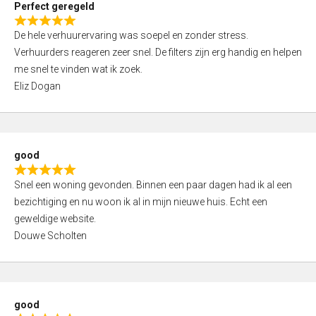
Perfect geregeld
o
R
u
De hele verhuurervaring was soepel en zonder stress.
a
t
Verhuurders reageren zeer snel. De filters zijn erg handig en helpen
t
o
me snel te vinden wat ik zoek.
e
f
Eliz Dogan
d
5
5
,
0
good
o
R
u
Snel een woning gevonden. Binnen een paar dagen had ik al een
a
t
bezichtiging en nu woon ik al in mijn nieuwe huis. Echt een
t
o
geweldige website.
e
f
Douwe Scholten
d
5
5
,
0
good
o