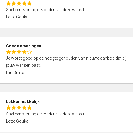
o
R
u
Snel een woning gevonden via deze website.
a
t
Lotte Gouka
t
o
e
f
d
5
5
Goede ervaringen
,
R
0
Je wordt goed op de hoogte gehouden van nieuwe aanbod dat bij
a
o
jouw wensen past.
t
u
Elin Smits
e
t
d
o
4
f
,
5
Lekker makkelijk
0
R
o
Snel een woning gevonden via deze website.
a
u
Lotte Gouka
t
t
e