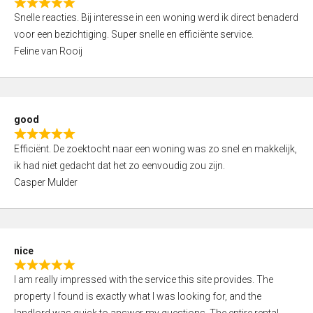
R
u
Snelle reacties. Bij interesse in een woning werd ik direct benaderd
a
t
voor een bezichtiging. Super snelle en efficiënte service.
t
o
Feline van Rooij
e
f
d
5
5
,
good
0
R
o
Efficiënt. De zoektocht naar een woning was zo snel en makkelijk,
a
u
ik had niet gedacht dat het zo eenvoudig zou zijn.
t
t
Casper Mulder
e
o
d
f
5
5
,
nice
0
R
o
I am really impressed with the service this site provides. The
a
u
property I found is exactly what I was looking for, and the
t
t