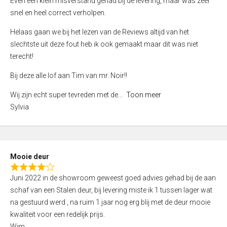
Even een klein misverstand gehad bij de levering, maar was zeer
5
a
snel en heel correct verholpen.
t
e
Helaas gaan we bij het lezen van de Reviews altijd van het
d
slechtste uit deze fout heb ik ook gemaakt maar dit was niet
4
terecht!
,
Bij deze alle lof aan Tim van mr. Noir!!
0
o
Wij zijn echt super tevreden met de
Toon meer
u
Sylvia
t
o
f
5
Mooie deur
R
Juni 2022 in de showroom geweest goed advies gehad bij de aan
a
schaf van een Stalen deur, bij levering miste ik 1 tussen lager wat
t
na gestuurd werd , na ruim 1 jaar nog erg blij met de deur mooie
e
kwaliteit voor een redelijk prijs.
d
Wim