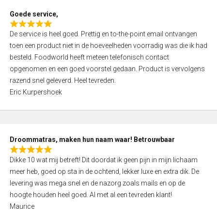
t
Goede service,
o
R
f
De service is heel goed. Prettig en to-the-point email ontvangen
a
5
toen een product niet in de hoeveelheden voorradig was die ik had
t
besteld. Foodworld heeft meteen telefonisch contact
e
opgenomen en een goed voorstel gedaan. Product is vervolgens
d
razend snel geleverd. Heel tevreden.
5
Eric Kurpershoek
,
0
o
u
Droommatras, maken hun naam waar! Betrouwbaar
t
R
o
Dikke 10 wat mij betreft! Dit doordat ik geen pijn in mijn lichaam
a
f
meer heb, goed op sta in de ochtend, lekker luxe en extra dik. De
t
5
levering was mega snel en de nazorg zoals mails en op de
e
hoogte houden heel goed. Al met al een tevreden klant!
d
Maurice
5