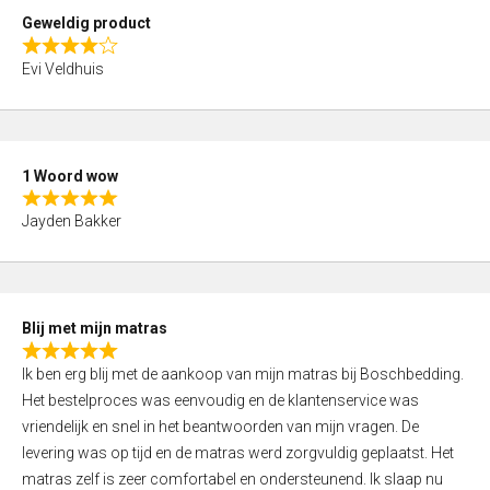
t
Geweldig product
o
R
f
Evi Veldhuis
a
5
t
e
d
1 Woord wow
4
R
,
Jayden Bakker
a
0
t
o
e
u
d
t
Blij met mijn matras
5
o
R
,
f
Ik ben erg blij met de aankoop van mijn matras bij Boschbedding.
a
0
5
Het bestelproces was eenvoudig en de klantenservice was
t
o
vriendelijk en snel in het beantwoorden van mijn vragen. De
e
u
levering was op tijd en de matras werd zorgvuldig geplaatst. Het
d
t
matras zelf is zeer comfortabel en ondersteunend. Ik slaap nu