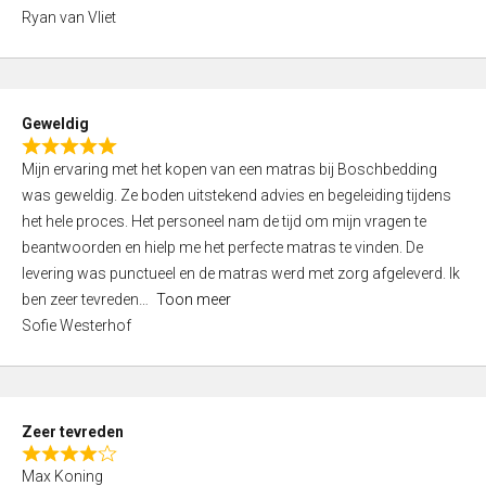
,
Ryan van Vliet
0
o
u
t
Geweldig
o
R
f
Mijn ervaring met het kopen van een matras bij Boschbedding
a
5
was geweldig. Ze boden uitstekend advies en begeleiding tijdens
t
het hele proces. Het personeel nam de tijd om mijn vragen te
e
beantwoorden en hielp me het perfecte matras te vinden. De
d
levering was punctueel en de matras werd met zorg afgeleverd. Ik
5
ben zeer tevreden
Toon meer
,
Sofie Westerhof
0
o
u
t
Zeer tevreden
o
R
f
Max Koning