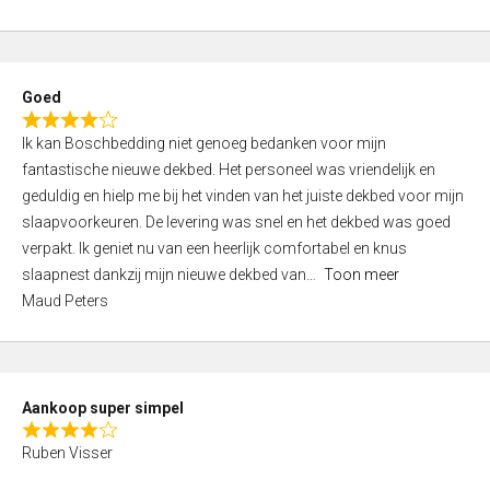
a
5
t
e
d
Goed
4
R
,
Ik kan Boschbedding niet genoeg bedanken voor mijn
a
0
fantastische nieuwe dekbed. Het personeel was vriendelijk en
t
o
geduldig en hielp me bij het vinden van het juiste dekbed voor mijn
e
u
slaapvoorkeuren. De levering was snel en het dekbed was goed
d
t
verpakt. Ik geniet nu van een heerlijk comfortabel en knus
4
o
slaapnest dankzij mijn nieuwe dekbed van
Toon meer
,
f
Maud Peters
0
5
o
u
t
Aankoop super simpel
o
R
f
Ruben Visser
a
5