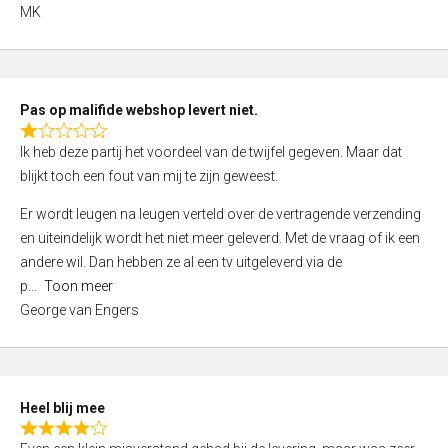
,
MK
0
o
u
t
Pas op malifide webshop levert niet.
o
R
Ik heb deze partij het voordeel van de twijfel gegeven. Maar dat
f
a
blijkt toch een fout van mij te zijn geweest.
5
t
e
Er wordt leugen na leugen verteld over de vertragende verzending
d
en uiteindelijk wordt het niet meer geleverd. Met de vraag of ik een
1
andere wil. Dan hebben ze al een tv uitgeleverd via de
,
p
Toon meer
0
George van Engers
o
u
t
o
Heel blij mee
f
R