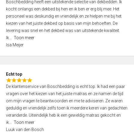
Boschbedding heeft een uitstekende selectie van dekbedden. Ik
a
5
kocht onlangs een dekbed bij hen en ik ben er erg blij mee. Het
t
personeel was deskundig en vriendelijk en ze hielpen me bij het
e
kiezen van het juiste dekbed op basis van mijn behoeften. De
d
levering was snel en het dekbed was van uitstekende kwaliteit.
5
Ik
Toon meer
,
Isa Meijer
0
o
u
t
Echt top
o
R
f
De klantenservice van Boschbedding is echt top. Ik had een paar
a
5
vragen over het kiezen van het juiste matras en ze namen de tijd
t
om mijn vragen te beantwoorden en me te adviseren. Ze waren
e
geduldig en vriendelijk zelfs toen ik meerdere keren van gedachten
d
veranderde. Uiteindelijk heb ik een geweldig matras gekocht en
5
ik
Toon meer
,
Luuk van den Bosch
0