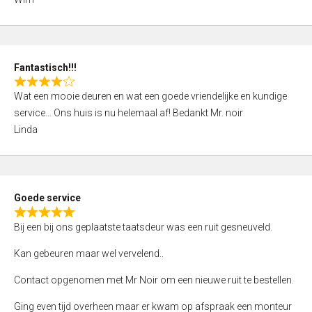
4
,
0
o
Fantastisch!!!
u
R
t
Wat een mooie deuren en wat een goede vriendelijke en kundige
a
o
service… Ons huis is nu helemaal af! Bedankt Mr. noir
t
f
Linda
e
5
d
4
,
Goede service
0
R
o
Bij een bij ons geplaatste taatsdeur was een ruit gesneuveld.
a
u
t
Kan gebeuren maar wel vervelend..
t
e
o
Contact opgenomen met Mr Noir om een nieuwe ruit te bestellen.
d
f
5
Ging even tijd overheen maar er kwam op afspraak een monteur
5