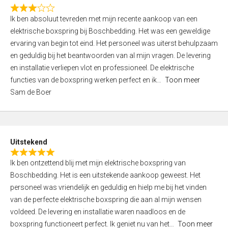
f
R
5
Ik ben absoluut tevreden met mijn recente aankoop van een
a
elektrische boxspring bij Boschbedding. Het was een geweldige
t
ervaring van begin tot eind. Het personeel was uiterst behulpzaam
e
en geduldig bij het beantwoorden van al mijn vragen. De levering
d
en installatie verliepen vlot en professioneel. De elektrische
3
functies van de boxspring werken perfect en ik
Toon meer
,
Sam de Boer
0
o
u
t
Uitstekend
o
R
f
Ik ben ontzettend blij met mijn elektrische boxspring van
a
5
Boschbedding. Het is een uitstekende aankoop geweest. Het
t
personeel was vriendelijk en geduldig en hielp me bij het vinden
e
van de perfecte elektrische boxspring die aan al mijn wensen
d
voldeed. De levering en installatie waren naadloos en de
5
boxspring functioneert perfect. Ik geniet nu van het
Toon meer