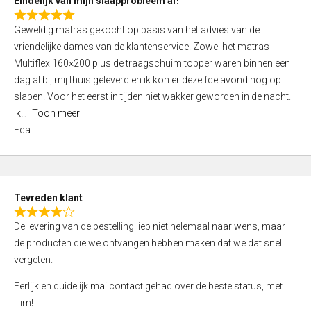
Eindelijk van mijn slaapprobleem af!
R
Geweldig matras gekocht op basis van het advies van de
a
vriendelijke dames van de klantenservice. Zowel het matras
t
Multiflex 160×200 plus de traagschuim topper waren binnen een
e
dag al bij mij thuis geleverd en ik kon er dezelfde avond nog op
d
slapen. Voor het eerst in tijden niet wakker geworden in de nacht.
5
Ik
Toon meer
,
Eda
0
o
u
t
Tevreden klant
o
R
f
De levering van de bestelling liep niet helemaal naar wens, maar
a
5
de producten die we ontvangen hebben maken dat we dat snel
t
vergeten.
e
d
Eerlijk en duidelijk mailcontact gehad over de bestelstatus, met
4
Tim!