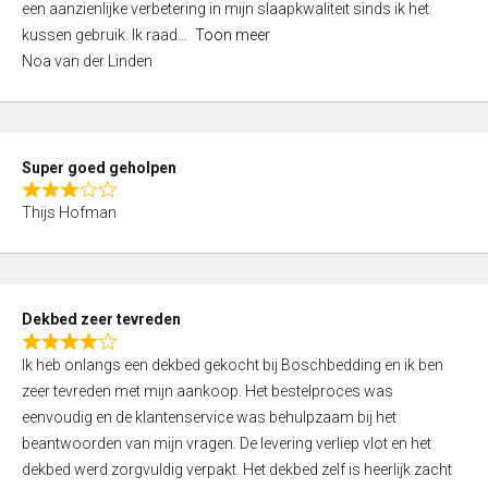
een aanzienlijke verbetering in mijn slaapkwaliteit sinds ik het
4
kussen gebruik. Ik raad
Toon meer
,
Noa van der Linden
0
o
u
t
Super goed geholpen
o
R
f
Thijs Hofman
a
5
t
e
d
Dekbed zeer tevreden
3
R
,
Ik heb onlangs een dekbed gekocht bij Boschbedding en ik ben
a
0
zeer tevreden met mijn aankoop. Het bestelproces was
t
o
eenvoudig en de klantenservice was behulpzaam bij het
e
u
beantwoorden van mijn vragen. De levering verliep vlot en het
d
t
dekbed werd zorgvuldig verpakt. Het dekbed zelf is heerlijk zacht
4