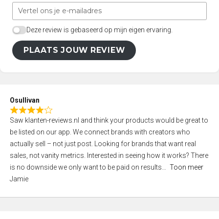
Deze review is gebaseerd op mijn eigen ervaring.
PLAATS JOUW REVIEW
Osullivan
R
Saw klanten-reviews.nl and think your products would be great to
a
be listed on our app. We connect brands with creators who
t
actually sell – not just post. Looking for brands that want real
e
sales, not vanity metrics. Interested in seeing how it works? There
d
is no downside we only want to be paid on results
Toon meer
4
Jamie
,
0
o