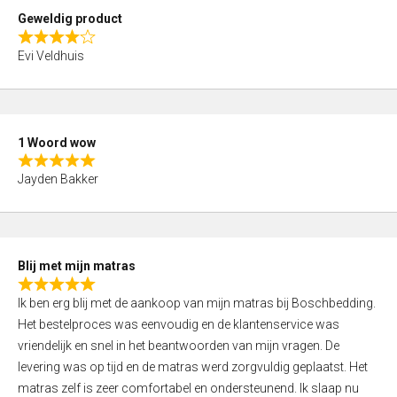
t
Geweldig product
o
R
f
Evi Veldhuis
a
5
t
e
d
1 Woord wow
4
R
,
Jayden Bakker
a
0
t
o
e
u
d
t
Blij met mijn matras
5
o
R
,
f
Ik ben erg blij met de aankoop van mijn matras bij Boschbedding.
a
0
5
Het bestelproces was eenvoudig en de klantenservice was
t
o
vriendelijk en snel in het beantwoorden van mijn vragen. De
e
u
levering was op tijd en de matras werd zorgvuldig geplaatst. Het
d
t
matras zelf is zeer comfortabel en ondersteunend. Ik slaap nu