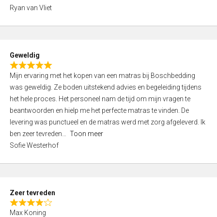
,
Ryan van Vliet
0
o
u
t
Geweldig
o
R
f
Mijn ervaring met het kopen van een matras bij Boschbedding
a
5
was geweldig. Ze boden uitstekend advies en begeleiding tijdens
t
het hele proces. Het personeel nam de tijd om mijn vragen te
e
beantwoorden en hielp me het perfecte matras te vinden. De
d
levering was punctueel en de matras werd met zorg afgeleverd. Ik
5
ben zeer tevreden
Toon meer
,
Sofie Westerhof
0
o
u
t
Zeer tevreden
o
R
f
Max Koning