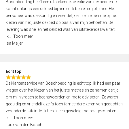
Boschbedding heeft een uitstekende selectie van dekbedden. Ik
a
5
kocht onlangs een dekbed bij hen en ik ben er erg blij mee. Het
t
personeel was deskundig en vriendelijk en ze hielpen me bij het
e
kiezen van het juiste dekbed op basis van mijn behoeften. De
d
levering was snel en het dekbed was van uitstekende kwaliteit.
5
Ik
Toon meer
,
Isa Meijer
0
o
u
t
Echt top
o
R
f
De klantenservice van Boschbedding is echt top. Ik had een paar
a
5
vragen over het kiezen van het juiste matras en ze namen de tijd
t
om mijn vragen te beantwoorden en me te adviseren. Ze waren
e
geduldig en vriendelijk zelfs toen ik meerdere keren van gedachten
d
veranderde. Uiteindelijk heb ik een geweldig matras gekocht en
5
ik
Toon meer
,
Luuk van den Bosch
0