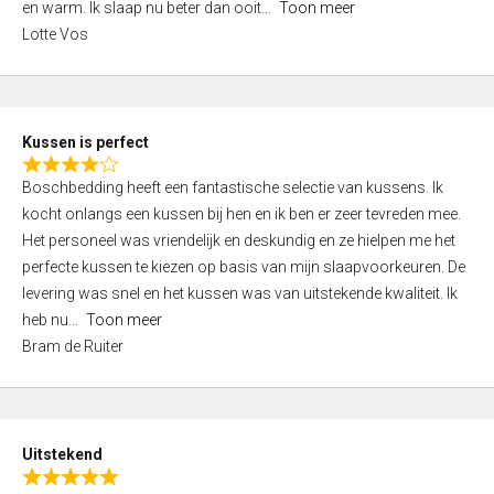
o
en warm. Ik slaap nu beter dan ooit
Toon meer
,
f
Lotte Vos
0
5
o
u
t
Kussen is perfect
o
R
f
Boschbedding heeft een fantastische selectie van kussens. Ik
a
5
kocht onlangs een kussen bij hen en ik ben er zeer tevreden mee.
t
Het personeel was vriendelijk en deskundig en ze hielpen me het
e
perfecte kussen te kiezen op basis van mijn slaapvoorkeuren. De
d
levering was snel en het kussen was van uitstekende kwaliteit. Ik
4
heb nu
Toon meer
,
Bram de Ruiter
0
o
u
t
Uitstekend
o
R
f