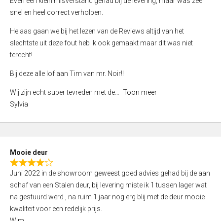
Even een klein misverstand gehad bij de levering, maar was zeer
5
a
snel en heel correct verholpen.
t
e
Helaas gaan we bij het lezen van de Reviews altijd van het
d
slechtste uit deze fout heb ik ook gemaakt maar dit was niet
4
terecht!
,
Bij deze alle lof aan Tim van mr. Noir!!
0
o
Wij zijn echt super tevreden met de
Toon meer
u
Sylvia
t
o
f
5
Mooie deur
R
Juni 2022 in de showroom geweest goed advies gehad bij de aan
a
schaf van een Stalen deur, bij levering miste ik 1 tussen lager wat
t
na gestuurd werd , na ruim 1 jaar nog erg blij met de deur mooie
e
kwaliteit voor een redelijk prijs.
d
Wim