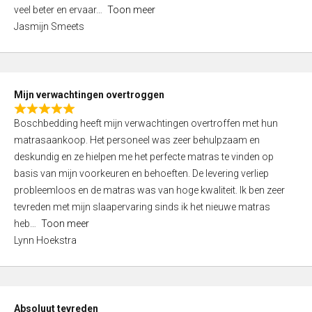
5
o
veel beter en ervaar
Toon meer
,
f
Jasmijn Smeets
0
5
o
u
t
Mijn verwachtingen overtroggen
o
R
f
Boschbedding heeft mijn verwachtingen overtroffen met hun
a
5
matrasaankoop. Het personeel was zeer behulpzaam en
t
deskundig en ze hielpen me het perfecte matras te vinden op
e
basis van mijn voorkeuren en behoeften. De levering verliep
d
probleemloos en de matras was van hoge kwaliteit. Ik ben zeer
5
tevreden met mijn slaapervaring sinds ik het nieuwe matras
,
heb
Toon meer
0
Lynn Hoekstra
o
u
t
o
Absoluut tevreden