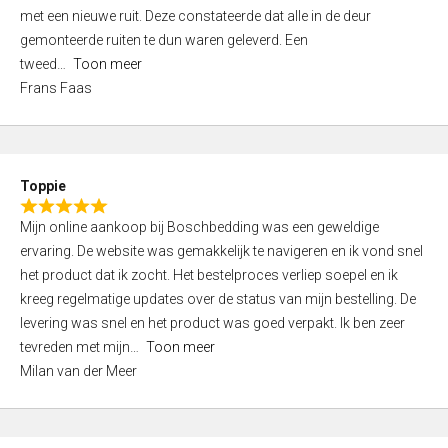
,
met een nieuwe ruit. Deze constateerde dat alle in de deur
0
gemonteerde ruiten te dun waren geleverd. Een
o
tweed
Toon meer
u
Frans Faas
t
o
f
5
Toppie
R
Mijn online aankoop bij Boschbedding was een geweldige
a
ervaring. De website was gemakkelijk te navigeren en ik vond snel
t
het product dat ik zocht. Het bestelproces verliep soepel en ik
e
kreeg regelmatige updates over de status van mijn bestelling. De
d
levering was snel en het product was goed verpakt. Ik ben zeer
5
tevreden met mijn
Toon meer
,
Milan van der Meer
0
o
u