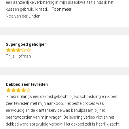
een aanzienlijke verbetering in mijn slaapkwaliteit sinds ik het
4
kussen gebruik. Ik raad
Toon meer
,
Noa van der Linden
0
o
u
t
Super goed geholpen
o
R
f
Thijs Hofman
a
5
t
e
d
Dekbed zeer tevreden
3
R
,
Ik heb onlangs een dekbed gekocht bij Boschbedding en ik ben
a
0
zeer tevreden met mijn aankoop. Het bestelproces was
t
o
eenvoudig en de klantenservice was behulpzaam bij het
e
u
beantwoorden van mijn vragen. De levering verliep vlot en het
d
t
dekbed werd zorgvuldig verpakt. Het dekbed zelf is heerlijk zacht
4