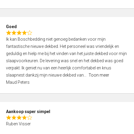
a
5
t
e
d
Goed
4
R
,
Ik kan Boschbedding niet genoeg bedanken voor mijn
a
0
fantastische nieuwe dekbed. Het personeel was vriendelijk en
t
o
geduldig en hielp me bij het vinden van het juiste dekbed voor mijn
e
u
slaapvoorkeuren. De levering was snel en het dekbed was goed
d
t
verpakt. Ik geniet nu van een heerlijk comfortabel en knus
4
o
slaapnest dankzij mijn nieuwe dekbed van
Toon meer
,
f
Maud Peters
0
5
o
u
t
Aankoop super simpel
o
R
f
Ruben Visser
a
5