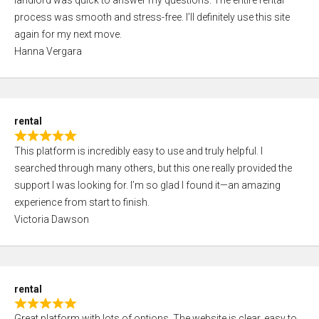
landlord was quick to answer my questions. The entire rental
e
o
process was smooth and stress-free. I’ll definitely use this site
d
f
again for my next move.
5
5
Hanna Vergara
,
0
o
u
rental
t
R
o
This platform is incredibly easy to use and truly helpful. I
a
f
searched through many others, but this one really provided the
t
5
support I was looking for. I’m so glad I found it—an amazing
e
experience from start to finish.
d
Victoria Dawson
5
,
0
o
rental
u
R
t
Great platform with lots of options. The website is clear, easy to