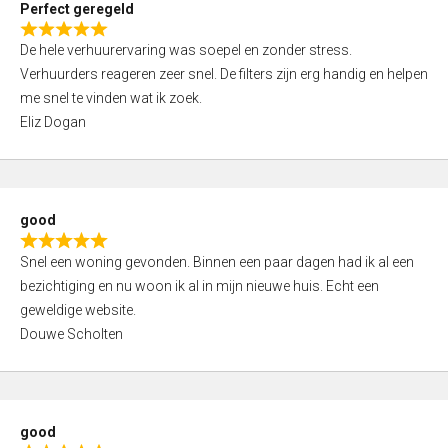
Perfect geregeld
o
R
u
De hele verhuurervaring was soepel en zonder stress.
a
t
Verhuurders reageren zeer snel. De filters zijn erg handig en helpen
t
o
me snel te vinden wat ik zoek.
e
f
Eliz Dogan
d
5
5
,
0
good
o
R
u
Snel een woning gevonden. Binnen een paar dagen had ik al een
a
t
bezichtiging en nu woon ik al in mijn nieuwe huis. Echt een
t
o
geweldige website.
e
f
Douwe Scholten
d
5
5
,
0
good
o