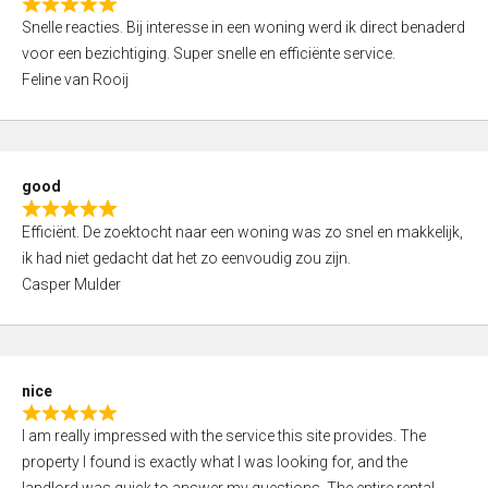
R
u
Snelle reacties. Bij interesse in een woning werd ik direct benaderd
a
t
voor een bezichtiging. Super snelle en efficiënte service.
t
o
Feline van Rooij
e
f
d
5
5
,
good
0
R
o
Efficiënt. De zoektocht naar een woning was zo snel en makkelijk,
a
u
ik had niet gedacht dat het zo eenvoudig zou zijn.
t
t
Casper Mulder
e
o
d
f
5
5
,
nice
0
R
o
I am really impressed with the service this site provides. The
a
u
property I found is exactly what I was looking for, and the
t
t