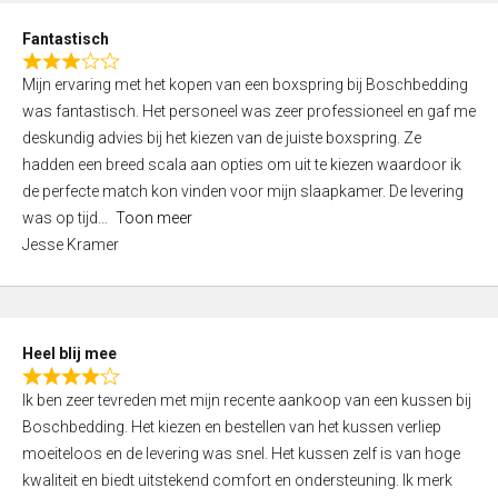
u
d
t
Fantastisch
4
o
R
,
f
Mijn ervaring met het kopen van een boxspring bij Boschbedding
a
0
5
was fantastisch. Het personeel was zeer professioneel en gaf me
t
o
deskundig advies bij het kiezen van de juiste boxspring. Ze
e
u
hadden een breed scala aan opties om uit te kiezen waardoor ik
d
t
de perfecte match kon vinden voor mijn slaapkamer. De levering
3
o
was op tijd
Toon meer
,
f
Jesse Kramer
0
5
o
u
t
Heel blij mee
o
R
f
Ik ben zeer tevreden met mijn recente aankoop van een kussen bij
a
5
Boschbedding. Het kiezen en bestellen van het kussen verliep
t
moeiteloos en de levering was snel. Het kussen zelf is van hoge
e
kwaliteit en biedt uitstekend comfort en ondersteuning. Ik merk
d