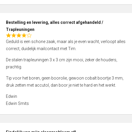
,
0
o
Bestelling en levering, alles correct afgehandeld /
u
Trapleuningen
t
R
o
Geduld is een schone zaak, maar als je even wacht, verloopt alles
a
f
correct, duidelijk mailcontact met Tim.
t
5
e
De stalen trapleuningen 3 x 3 cm zijn mooi, zeker de houders,
d
prachtig.
4
Tip voor het boren, geen boorolie, gewoon cobalt boortje 3 mm,
,
druk zetten met accutol, dan boor je niet te hard en het werkt.
0
o
Edwin
u
Edwin Smits
t
o
f
5