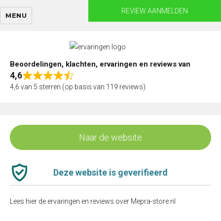
Skip
REVIEW AANMELDEN
MENU
to
content
Beoordelingen, klachten, ervaringen en reviews van
4,6
Rated
4,6 van 5 sterren (op basis van 119 reviews)
4,6
out
of
5
Naar de website
Deze website is geverifieerd
Lees hier de ervaringen en reviews over Mepra-store.nl