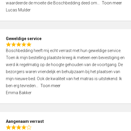
waardeerde de moeite die Boschbedding deed om
Toon meer
,
Lucas Mulder
0
o
u
t
Geweldige service
o
R
f
Boschbedding heeft mij echt verrast met hun geweldige service.
a
5
Toen ik mijn bestelling plaatste kreeg ik meteen een bevestiging en
t
werd ik regelmatig op de hoogte gehouden van de voortgang. De
e
bezorgers waren vriendelijk en behulpzaam bij het plaatsen van
d
mijn nieuwe bed. Ook de kwaliteit van het matras is uitstekend. Ik
5
ben erg tevreden
Toon meer
,
Emma Bakker
0
o
u
t
Aangenaam verrast
o
R