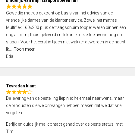
Eindelijk van mijn slaapprobleem af!
R
Geweldig matras gekocht op basis van het advies van de
a
vriendelijke dames van de klantenservice. Zowel het matras
t
Multiflex 160×200 plus de traagschuim topper waren binnen een
e
dag al bij mij thuis geleverd en ik kon er dezelfde avond nog op
d
slapen. Voor het eerst in tijden niet wakker geworden in de nacht.
5
Ik
Toon meer
,
Eda
0
o
u
t
Tevreden klant
o
R
f
De levering van de bestelling liep niet helemaal naar wens, maar
a
5
de producten die we ontvangen hebben maken dat we dat snel
t
vergeten.
e
d
Eerlijk en duidelijk mailcontact gehad over de bestelstatus, met
4
Tim!