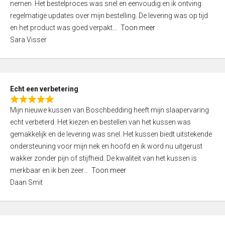
nemen. Het bestelproces was snel en eenvoudig en ik ontving
d
regelmatige updates over mijn bestelling. De levering was op tijd
4
en het product was goed verpakt
Toon meer
,
Sara Visser
0
o
u
t
Echt een verbetering
o
R
f
Mijn nieuwe kussen van Boschbedding heeft mijn slaapervaring
a
5
echt verbeterd. Het kiezen en bestellen van het kussen was
t
gemakkelijk en de levering was snel. Het kussen biedt uitstekende
e
ondersteuning voor mijn nek en hoofd en ik word nu uitgerust
d
wakker zonder pijn of stijfheid. De kwaliteit van het kussen is
5
merkbaar en ik ben zeer
Toon meer
,
Daan Smit
0
o
u