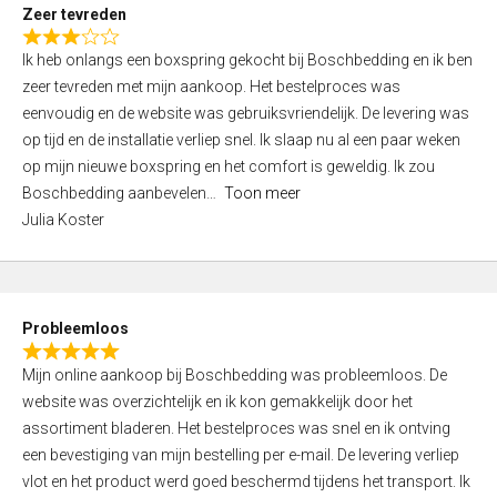
t
Zeer tevreden
o
R
f
Ik heb onlangs een boxspring gekocht bij Boschbedding en ik ben
a
5
zeer tevreden met mijn aankoop. Het bestelproces was
t
eenvoudig en de website was gebruiksvriendelijk. De levering was
e
op tijd en de installatie verliep snel. Ik slaap nu al een paar weken
d
op mijn nieuwe boxspring en het comfort is geweldig. Ik zou
3
Boschbedding aanbevelen
Toon meer
,
Julia Koster
0
o
u
t
Probleemloos
o
R
f
Mijn online aankoop bij Boschbedding was probleemloos. De
a
5
website was overzichtelijk en ik kon gemakkelijk door het
t
assortiment bladeren. Het bestelproces was snel en ik ontving
e
een bevestiging van mijn bestelling per e-mail. De levering verliep
d
vlot en het product werd goed beschermd tijdens het transport. Ik
5