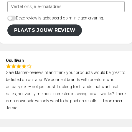
Deze review is gebaseerd op mijn eigen ervaring.
PLAATS JOUW REVIEW
Osullivan
R
Saw klanten-reviews.nl and think your products would be great to
a
be listed on our app. We connect brands with creators who
t
actually sell – not just post. Looking for brands that want real
e
sales, not vanity metrics. Interested in seeing how it works? There
d
is no downside we only want to be paid on results
Toon meer
4
Jamie
,
0
o