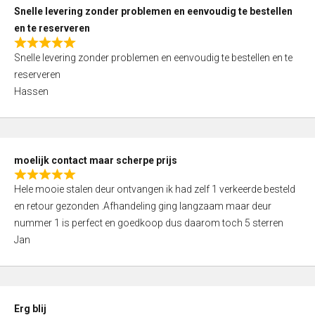
u
Snelle levering zonder problemen en eenvoudig te bestellen
t
en te reserveren
o
R
f
Snelle levering zonder problemen en eenvoudig te bestellen en te
a
5
reserveren
t
Hassen
e
d
5
,
moelijk contact maar scherpe prijs
0
R
o
Hele mooie stalen deur ontvangen ik had zelf 1 verkeerde besteld
a
u
en retour gezonden .Afhandeling ging langzaam maar deur
t
t
nummer 1 is perfect en goedkoop dus daarom toch 5 sterren
e
o
Jan
d
f
5
5
,
0
Erg blij