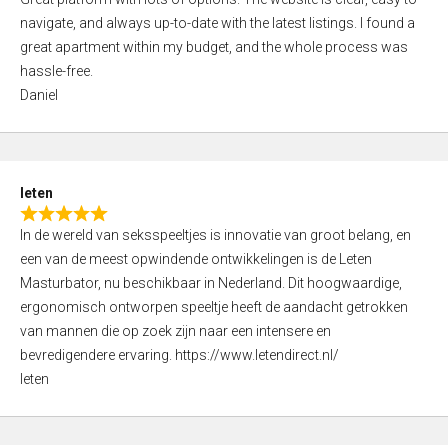
a
o
navigate, and always up-to-date with the latest listings. I found a
t
f
great apartment within my budget, and the whole process was
e
5
hassle-free.
d
Daniel
5
,
0
o
leten
u
R
t
In de wereld van seksspeeltjes is innovatie van groot belang, en
a
o
een van de meest opwindende ontwikkelingen is de Leten
t
f
Masturbator, nu beschikbaar in Nederland. Dit hoogwaardige,
e
5
ergonomisch ontworpen speeltje heeft de aandacht getrokken
d
van mannen die op zoek zijn naar een intensere en
5
bevredigendere ervaring. https://www.letendirect.nl/
,
leten
0
o
u