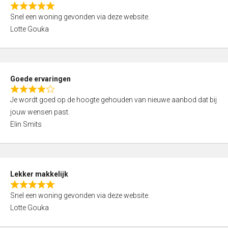
o
R
u
Snel een woning gevonden via deze website.
a
t
Lotte Gouka
t
o
e
f
d
5
5
Goede ervaringen
,
R
0
Je wordt goed op de hoogte gehouden van nieuwe aanbod dat bij
a
o
jouw wensen past.
t
u
Elin Smits
e
t
d
o
4
f
,
5
Lekker makkelijk
0
R
o
Snel een woning gevonden via deze website.
a
u
Lotte Gouka
t
t
e