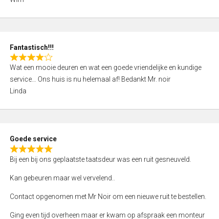
4
,
0
o
Fantastisch!!!
u
R
t
Wat een mooie deuren en wat een goede vriendelijke en kundige
a
o
service… Ons huis is nu helemaal af! Bedankt Mr. noir
t
f
Linda
e
5
d
4
,
Goede service
0
R
o
Bij een bij ons geplaatste taatsdeur was een ruit gesneuveld.
a
u
t
Kan gebeuren maar wel vervelend..
t
e
o
Contact opgenomen met Mr Noir om een nieuwe ruit te bestellen.
d
f
5
Ging even tijd overheen maar er kwam op afspraak een monteur
5