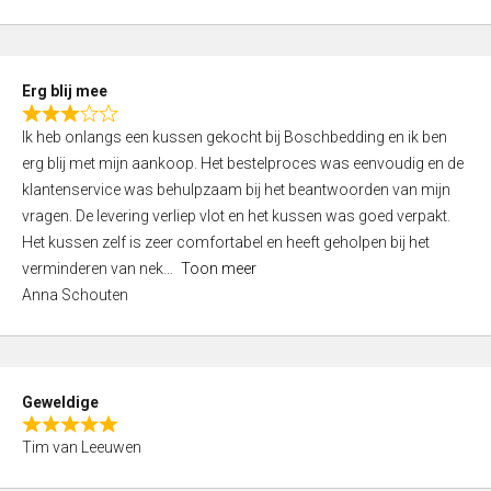
o
u
t
Erg blij mee
o
R
f
Ik heb onlangs een kussen gekocht bij Boschbedding en ik ben
a
5
erg blij met mijn aankoop. Het bestelproces was eenvoudig en de
t
klantenservice was behulpzaam bij het beantwoorden van mijn
e
vragen. De levering verliep vlot en het kussen was goed verpakt.
d
Het kussen zelf is zeer comfortabel en heeft geholpen bij het
3
verminderen van nek
Toon meer
,
Anna Schouten
0
o
u
t
Geweldige
o
R
f
Tim van Leeuwen
a
5
t