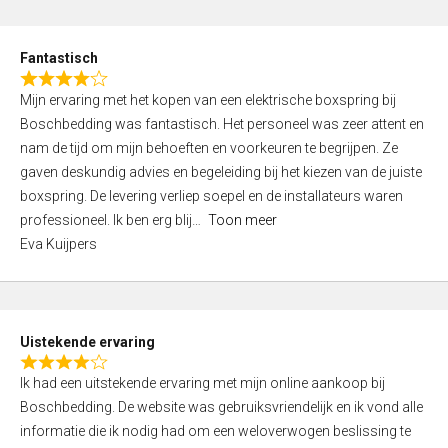
e
d
Fantastisch
5
R
,
Mijn ervaring met het kopen van een elektrische boxspring bij
a
0
Boschbedding was fantastisch. Het personeel was zeer attent en
t
o
nam de tijd om mijn behoeften en voorkeuren te begrijpen. Ze
e
u
gaven deskundig advies en begeleiding bij het kiezen van de juiste
d
t
boxspring. De levering verliep soepel en de installateurs waren
4
o
professioneel. Ik ben erg blij
Toon meer
,
f
Eva Kuijpers
0
5
o
u
t
Uistekende ervaring
o
R
f
Ik had een uitstekende ervaring met mijn online aankoop bij
a
5
Boschbedding. De website was gebruiksvriendelijk en ik vond alle
t
informatie die ik nodig had om een weloverwogen beslissing te
e