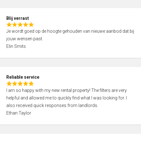
o
d
f
5
5
Blij verrast
,
R
0
Je wordt goed op de hoogte gehouden van nieuwe aanbod dat bij
a
o
jouw wensen past.
t
u
Elin Smits
e
t
d
o
5
f
,
5
Reliable service
0
R
o
I am so happy with my new rental property! The filters are very
a
u
helpful and allowed me to quickly find what I was looking for. I
t
t
also received quick responses from landlords.
e
o
Ethan Taylor
d
f
5
5
,
0