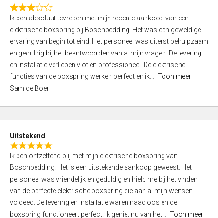
f
R
5
Ik ben absoluut tevreden met mijn recente aankoop van een
a
elektrische boxspring bij Boschbedding. Het was een geweldige
t
ervaring van begin tot eind. Het personeel was uiterst behulpzaam
e
en geduldig bij het beantwoorden van al mijn vragen. De levering
d
en installatie verliepen vlot en professioneel. De elektrische
3
functies van de boxspring werken perfect en ik
Toon meer
,
Sam de Boer
0
o
u
t
Uitstekend
o
R
f
Ik ben ontzettend blij met mijn elektrische boxspring van
a
5
Boschbedding. Het is een uitstekende aankoop geweest. Het
t
personeel was vriendelijk en geduldig en hielp me bij het vinden
e
van de perfecte elektrische boxspring die aan al mijn wensen
d
voldeed. De levering en installatie waren naadloos en de
5
boxspring functioneert perfect. Ik geniet nu van het
Toon meer