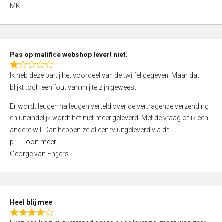
,
MK
0
o
u
t
Pas op malifide webshop levert niet.
o
R
Ik heb deze partij het voordeel van de twijfel gegeven. Maar dat
f
a
blijkt toch een fout van mij te zijn geweest.
5
t
e
Er wordt leugen na leugen verteld over de vertragende verzending
d
en uiteindelijk wordt het niet meer geleverd. Met de vraag of ik een
1
andere wil. Dan hebben ze al een tv uitgeleverd via de
,
p
Toon meer
0
George van Engers
o
u
t
o
Heel blij mee
f
R