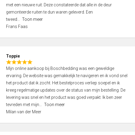
,
met een nieuwe ruit. Deze constateerde dat alle in de deur
0
gemonteerde ruiten te dun waren geleverd. Een
o
tweed
Toon meer
u
Frans Faas
t
o
f
5
Toppie
R
Mijn online aankoop bij Boschbedding was een geweldige
a
ervaring. De website was gemakkelijk te navigeren en ik vond snel
t
het product dat ik zocht. Het bestelproces verliep soepel en ik
e
kreeg regelmatige updates over de status van mijn bestelling. De
d
levering was snel en het product was goed verpakt. Ik ben zeer
5
tevreden met mijn
Toon meer
,
Milan van der Meer
0
o
u