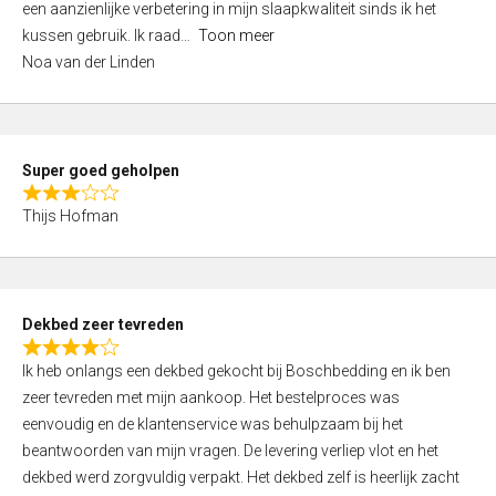
een aanzienlijke verbetering in mijn slaapkwaliteit sinds ik het
4
kussen gebruik. Ik raad
Toon meer
,
Noa van der Linden
0
o
u
t
Super goed geholpen
o
R
f
Thijs Hofman
a
5
t
e
d
Dekbed zeer tevreden
3
R
,
Ik heb onlangs een dekbed gekocht bij Boschbedding en ik ben
a
0
zeer tevreden met mijn aankoop. Het bestelproces was
t
o
eenvoudig en de klantenservice was behulpzaam bij het
e
u
beantwoorden van mijn vragen. De levering verliep vlot en het
d
t
dekbed werd zorgvuldig verpakt. Het dekbed zelf is heerlijk zacht
4