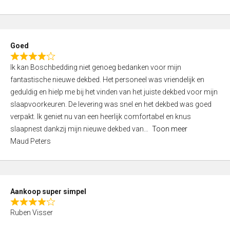
a
5
t
e
d
Goed
4
R
,
Ik kan Boschbedding niet genoeg bedanken voor mijn
a
0
fantastische nieuwe dekbed. Het personeel was vriendelijk en
t
o
geduldig en hielp me bij het vinden van het juiste dekbed voor mijn
e
u
slaapvoorkeuren. De levering was snel en het dekbed was goed
d
t
verpakt. Ik geniet nu van een heerlijk comfortabel en knus
4
o
slaapnest dankzij mijn nieuwe dekbed van
Toon meer
,
f
Maud Peters
0
5
o
u
t
Aankoop super simpel
o
R
f
Ruben Visser
a
5