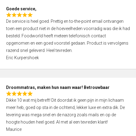
t
Goede service,
o
R
f
De service is heel goed. Prettig en to-the-point email ontvangen
a
5
toen een product niet in de hoeveelheden voorradig was die ik had
t
besteld. Foodworld heeft meteen telefonisch contact
e
opgenomen en een goed voorstel gedaan. Product is vervolgens
d
razend snel geleverd. Heel tevreden.
5
Eric Kurpershoek
,
0
o
u
Droommatras, maken hun naam waar! Betrouwbaar
t
R
o
Dikke 10 wat mij betreft! Dit doordat ik geen pijn in mijn lichaam
a
f
meer heb, goed op sta in de ochtend, lekker luxe en extra dik. De
t
5
levering was mega snel en de nazorg zoals mails en op de
e
hoogte houden heel goed. Al met al een tevreden klant!
d
Maurice
5