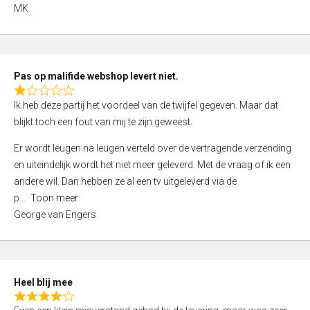
,
MK
0
o
u
t
Pas op malifide webshop levert niet.
o
R
Ik heb deze partij het voordeel van de twijfel gegeven. Maar dat
f
a
blijkt toch een fout van mij te zijn geweest.
5
t
e
Er wordt leugen na leugen verteld over de vertragende verzending
d
en uiteindelijk wordt het niet meer geleverd. Met de vraag of ik een
1
andere wil. Dan hebben ze al een tv uitgeleverd via de
,
p
Toon meer
0
George van Engers
o
u
t
o
Heel blij mee
f
R