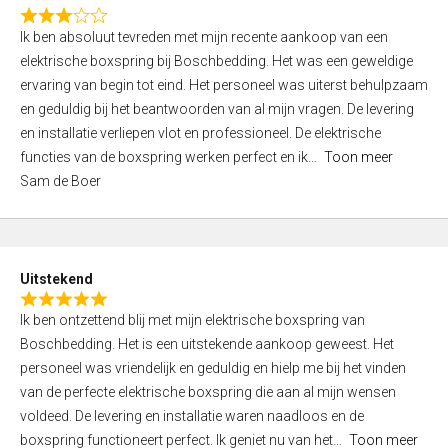
f
R
5
Ik ben absoluut tevreden met mijn recente aankoop van een
a
elektrische boxspring bij Boschbedding. Het was een geweldige
t
ervaring van begin tot eind. Het personeel was uiterst behulpzaam
e
en geduldig bij het beantwoorden van al mijn vragen. De levering
d
en installatie verliepen vlot en professioneel. De elektrische
3
functies van de boxspring werken perfect en ik
Toon meer
,
Sam de Boer
0
o
u
t
Uitstekend
o
R
f
Ik ben ontzettend blij met mijn elektrische boxspring van
a
5
Boschbedding. Het is een uitstekende aankoop geweest. Het
t
personeel was vriendelijk en geduldig en hielp me bij het vinden
e
van de perfecte elektrische boxspring die aan al mijn wensen
d
voldeed. De levering en installatie waren naadloos en de
5
boxspring functioneert perfect. Ik geniet nu van het
Toon meer