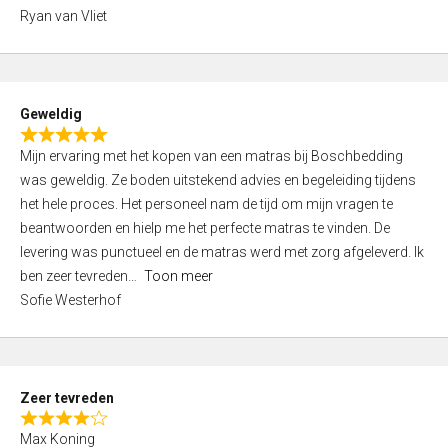
,
Ryan van Vliet
0
o
u
t
Geweldig
o
R
f
Mijn ervaring met het kopen van een matras bij Boschbedding
a
5
was geweldig. Ze boden uitstekend advies en begeleiding tijdens
t
het hele proces. Het personeel nam de tijd om mijn vragen te
e
beantwoorden en hielp me het perfecte matras te vinden. De
d
levering was punctueel en de matras werd met zorg afgeleverd. Ik
5
ben zeer tevreden
Toon meer
,
Sofie Westerhof
0
o
u
t
Zeer tevreden
o
R
f
Max Koning