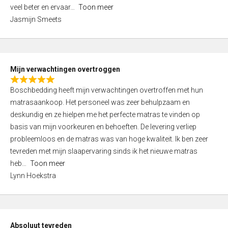
5
o
veel beter en ervaar
Toon meer
,
f
Jasmijn Smeets
0
5
o
u
t
Mijn verwachtingen overtroggen
o
R
f
Boschbedding heeft mijn verwachtingen overtroffen met hun
a
5
matrasaankoop. Het personeel was zeer behulpzaam en
t
deskundig en ze hielpen me het perfecte matras te vinden op
e
basis van mijn voorkeuren en behoeften. De levering verliep
d
probleemloos en de matras was van hoge kwaliteit. Ik ben zeer
5
tevreden met mijn slaapervaring sinds ik het nieuwe matras
,
heb
Toon meer
0
Lynn Hoekstra
o
u
t
o
Absoluut tevreden