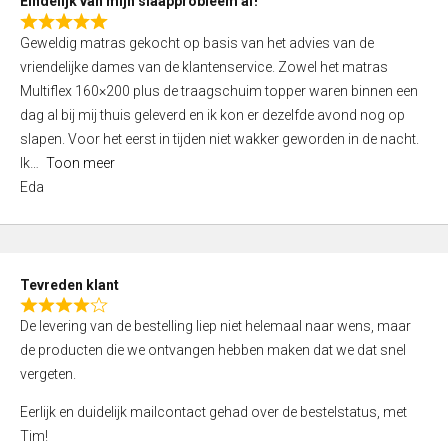
Eindelijk van mijn slaapprobleem af!
R
Geweldig matras gekocht op basis van het advies van de
a
vriendelijke dames van de klantenservice. Zowel het matras
t
Multiflex 160×200 plus de traagschuim topper waren binnen een
e
dag al bij mij thuis geleverd en ik kon er dezelfde avond nog op
d
slapen. Voor het eerst in tijden niet wakker geworden in de nacht.
5
Ik
Toon meer
,
Eda
0
o
u
t
Tevreden klant
o
R
f
De levering van de bestelling liep niet helemaal naar wens, maar
a
5
de producten die we ontvangen hebben maken dat we dat snel
t
vergeten.
e
d
Eerlijk en duidelijk mailcontact gehad over de bestelstatus, met
4
Tim!