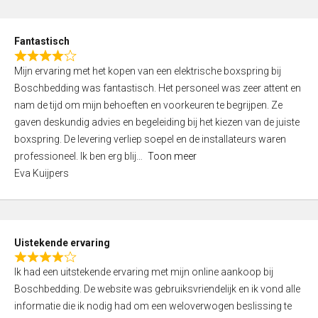
e
d
Fantastisch
5
R
,
Mijn ervaring met het kopen van een elektrische boxspring bij
a
0
Boschbedding was fantastisch. Het personeel was zeer attent en
t
o
nam de tijd om mijn behoeften en voorkeuren te begrijpen. Ze
e
u
gaven deskundig advies en begeleiding bij het kiezen van de juiste
d
t
boxspring. De levering verliep soepel en de installateurs waren
4
o
professioneel. Ik ben erg blij
Toon meer
,
f
Eva Kuijpers
0
5
o
u
t
Uistekende ervaring
o
R
f
Ik had een uitstekende ervaring met mijn online aankoop bij
a
5
Boschbedding. De website was gebruiksvriendelijk en ik vond alle
t
informatie die ik nodig had om een weloverwogen beslissing te
e