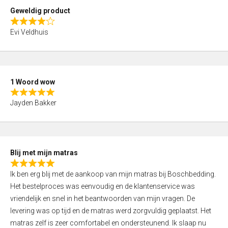
t
Geweldig product
o
R
f
Evi Veldhuis
a
5
t
e
d
1 Woord wow
4
R
,
Jayden Bakker
a
0
t
o
e
u
d
t
Blij met mijn matras
5
o
R
,
f
Ik ben erg blij met de aankoop van mijn matras bij Boschbedding.
a
0
5
Het bestelproces was eenvoudig en de klantenservice was
t
o
vriendelijk en snel in het beantwoorden van mijn vragen. De
e
u
levering was op tijd en de matras werd zorgvuldig geplaatst. Het
d
t
matras zelf is zeer comfortabel en ondersteunend. Ik slaap nu