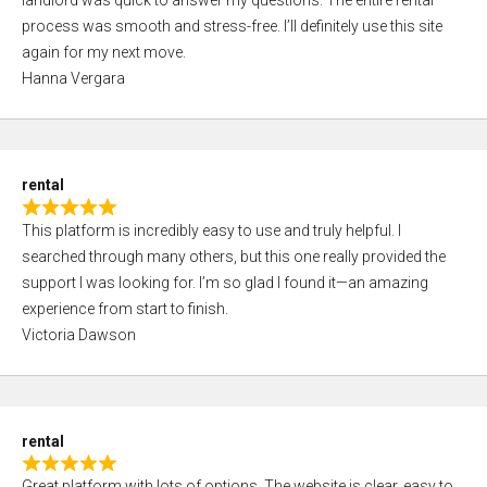
landlord was quick to answer my questions. The entire rental
e
o
process was smooth and stress-free. I’ll definitely use this site
d
f
again for my next move.
5
5
Hanna Vergara
,
0
o
u
rental
t
R
o
This platform is incredibly easy to use and truly helpful. I
a
f
searched through many others, but this one really provided the
t
5
support I was looking for. I’m so glad I found it—an amazing
e
experience from start to finish.
d
Victoria Dawson
5
,
0
o
rental
u
R
t
Great platform with lots of options. The website is clear, easy to