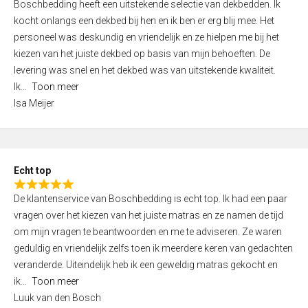
Boschbedding heeft een uitstekende selectie van dekbedden. Ik
a
5
kocht onlangs een dekbed bij hen en ik ben er erg blij mee. Het
t
personeel was deskundig en vriendelijk en ze hielpen me bij het
e
kiezen van het juiste dekbed op basis van mijn behoeften. De
d
levering was snel en het dekbed was van uitstekende kwaliteit.
5
Ik
Toon meer
,
Isa Meijer
0
o
u
t
Echt top
o
R
f
De klantenservice van Boschbedding is echt top. Ik had een paar
a
5
vragen over het kiezen van het juiste matras en ze namen de tijd
t
om mijn vragen te beantwoorden en me te adviseren. Ze waren
e
geduldig en vriendelijk zelfs toen ik meerdere keren van gedachten
d
veranderde. Uiteindelijk heb ik een geweldig matras gekocht en
5
ik
Toon meer
,
Luuk van den Bosch
0