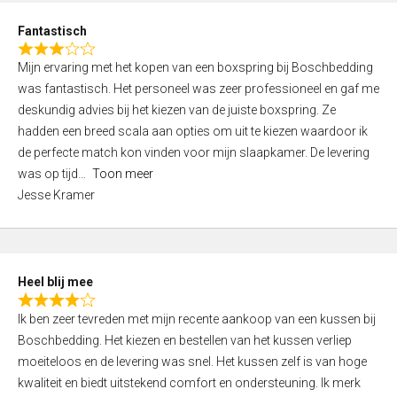
u
d
t
Fantastisch
4
o
R
,
f
Mijn ervaring met het kopen van een boxspring bij Boschbedding
a
0
5
was fantastisch. Het personeel was zeer professioneel en gaf me
t
o
deskundig advies bij het kiezen van de juiste boxspring. Ze
e
u
hadden een breed scala aan opties om uit te kiezen waardoor ik
d
t
de perfecte match kon vinden voor mijn slaapkamer. De levering
3
o
was op tijd
Toon meer
,
f
Jesse Kramer
0
5
o
u
t
Heel blij mee
o
R
f
Ik ben zeer tevreden met mijn recente aankoop van een kussen bij
a
5
Boschbedding. Het kiezen en bestellen van het kussen verliep
t
moeiteloos en de levering was snel. Het kussen zelf is van hoge
e
kwaliteit en biedt uitstekend comfort en ondersteuning. Ik merk
d