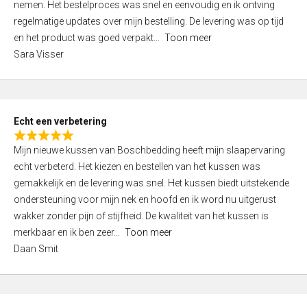
nemen. Het bestelproces was snel en eenvoudig en ik ontving
d
regelmatige updates over mijn bestelling. De levering was op tijd
4
en het product was goed verpakt
Toon meer
,
Sara Visser
0
o
u
t
Echt een verbetering
o
R
f
Mijn nieuwe kussen van Boschbedding heeft mijn slaapervaring
a
5
echt verbeterd. Het kiezen en bestellen van het kussen was
t
gemakkelijk en de levering was snel. Het kussen biedt uitstekende
e
ondersteuning voor mijn nek en hoofd en ik word nu uitgerust
d
wakker zonder pijn of stijfheid. De kwaliteit van het kussen is
5
merkbaar en ik ben zeer
Toon meer
,
Daan Smit
0
o
u