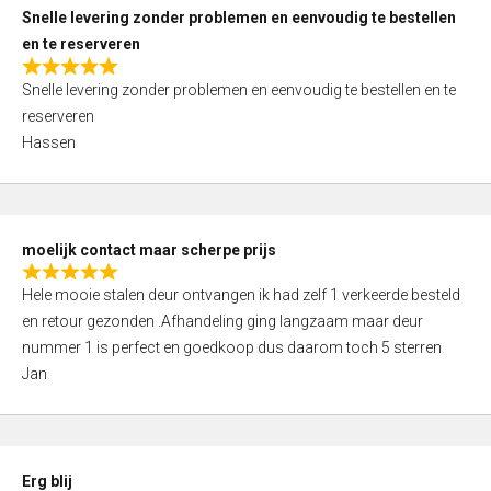
u
Snelle levering zonder problemen en eenvoudig te bestellen
t
en te reserveren
o
R
f
Snelle levering zonder problemen en eenvoudig te bestellen en te
a
5
reserveren
t
Hassen
e
d
5
,
moelijk contact maar scherpe prijs
0
R
o
Hele mooie stalen deur ontvangen ik had zelf 1 verkeerde besteld
a
u
en retour gezonden .Afhandeling ging langzaam maar deur
t
t
nummer 1 is perfect en goedkoop dus daarom toch 5 sterren
e
o
Jan
d
f
5
5
,
0
Erg blij