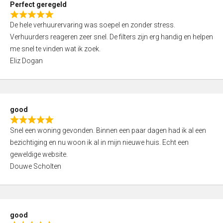
Perfect geregeld
o
R
u
De hele verhuurervaring was soepel en zonder stress.
a
t
Verhuurders reageren zeer snel. De filters zijn erg handig en helpen
t
o
me snel te vinden wat ik zoek.
e
f
Eliz Dogan
d
5
5
,
0
good
o
R
u
Snel een woning gevonden. Binnen een paar dagen had ik al een
a
t
bezichtiging en nu woon ik al in mijn nieuwe huis. Echt een
t
o
geweldige website.
e
f
Douwe Scholten
d
5
5
,
0
good
o