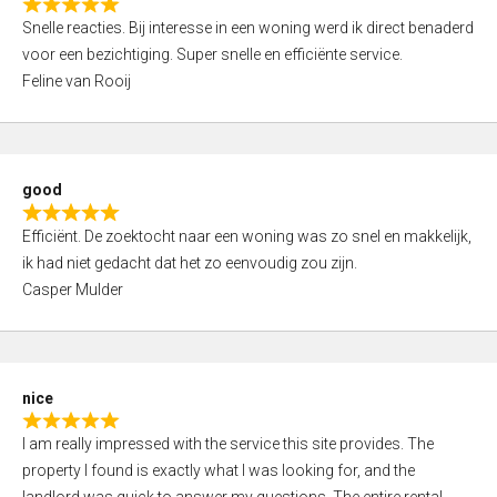
R
u
Snelle reacties. Bij interesse in een woning werd ik direct benaderd
a
t
voor een bezichtiging. Super snelle en efficiënte service.
t
o
Feline van Rooij
e
f
d
5
5
,
good
0
R
o
Efficiënt. De zoektocht naar een woning was zo snel en makkelijk,
a
u
ik had niet gedacht dat het zo eenvoudig zou zijn.
t
t
Casper Mulder
e
o
d
f
5
5
,
nice
0
R
o
I am really impressed with the service this site provides. The
a
u
property I found is exactly what I was looking for, and the
t
t