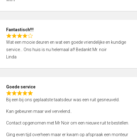
4
,
0
o
Fantastisch!!!
u
R
t
Wat een mooie deuren en wat een goede vriendelijke en kundige
a
o
service… Ons huis is nu helemaal af! Bedankt Mr. noir
t
f
Linda
e
5
d
4
,
Goede service
0
R
o
Bij een bij ons geplaatste taatsdeur was een ruit gesneuveld.
a
u
t
Kan gebeuren maar wel vervelend..
t
e
o
Contact opgenomen met Mr Noir om een nieuwe ruit te bestellen.
d
f
5
Ging even tijd overheen maar er kwam op afspraak een monteur
5