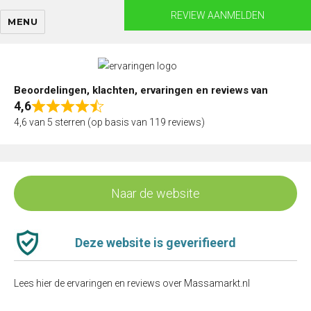
Skip
REVIEW AANMELDEN
MENU
to
content
Beoordelingen, klachten, ervaringen en reviews van
4,6
Rated
4,6 van 5 sterren (op basis van 119 reviews)
4,6
out
of
5
Naar de website
Deze website is geverifieerd
Lees hier de ervaringen en reviews over Massamarkt.nl