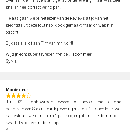
Even een klein misverstand gehad bij de levering, maar was zeer
5
a
snel en heel correct verholpen.
t
e
Helaas gaan we bij het lezen van de Reviews altijd van het
d
slechtste uit deze fout heb ik ook gemaakt maar dit was niet
4
terecht!
,
Bij deze alle lof aan Tim van mr. Noir!!
0
o
Wij zijn echt super tevreden met de
Toon meer
u
Sylvia
t
o
f
5
Mooie deur
R
Juni 2022 in de showroom geweest goed advies gehad bij de aan
a
schaf van een Stalen deur, bij levering miste ik 1 tussen lager wat
t
na gestuurd werd , na ruim 1 jaar nog erg blij met de deur mooie
e
kwaliteit voor een redelijk prijs.
d
Wim