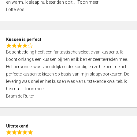
o
en warm. Ik slaap nu beter dan ooit
Toon meer
,
f
Lotte Vos
0
5
o
u
t
Kussen is perfect
o
R
f
Boschbedding heeft een fantastische selectie van kussens. Ik
a
5
kocht onlangs een kussen bij hen en ik ben er zeer tevreden mee.
t
Het personeel was vriendelijk en deskundig en ze hielpen me het
e
perfecte kussen te kiezen op basis van mijn slaapvoorkeuren. De
d
levering was snel en het kussen was van uitstekende kwaliteit. Ik
4
heb nu
Toon meer
,
Bram de Ruiter
0
o
u
t
Uitstekend
o
R
f