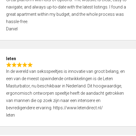
a
o
navigate, and always up-to-date with the latest listings. I found a
t
f
great apartment within my budget, and the whole process was
e
5
hassle-free.
d
Daniel
5
,
0
o
leten
u
R
t
In de wereld van seksspeeltjes is innovatie van groot belang, en
a
o
een van de meest opwindende ontwikkelingen is de Leten
t
f
Masturbator, nu beschikbaar in Nederland. Dit hoogwaardige,
e
5
ergonomisch ontworpen speeltje heeft de aandacht getrokken
d
van mannen die op zoek zijn naar een intensere en
5
bevredigendere ervaring. https://www.letendirect.nl/
,
leten
0
o
u