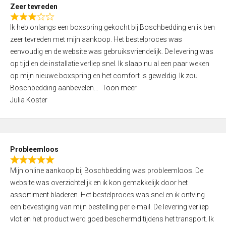
t
Zeer tevreden
o
R
f
Ik heb onlangs een boxspring gekocht bij Boschbedding en ik ben
a
5
zeer tevreden met mijn aankoop. Het bestelproces was
t
eenvoudig en de website was gebruiksvriendelijk. De levering was
e
op tijd en de installatie verliep snel. Ik slaap nu al een paar weken
d
op mijn nieuwe boxspring en het comfort is geweldig. Ik zou
3
Boschbedding aanbevelen
Toon meer
,
Julia Koster
0
o
u
t
Probleemloos
o
R
f
Mijn online aankoop bij Boschbedding was probleemloos. De
a
5
website was overzichtelijk en ik kon gemakkelijk door het
t
assortiment bladeren. Het bestelproces was snel en ik ontving
e
een bevestiging van mijn bestelling per e-mail. De levering verliep
d
vlot en het product werd goed beschermd tijdens het transport. Ik
5