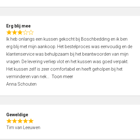
o
u
t
Erg blij mee
o
R
f
Ik heb onlangs een kussen gekocht bij Boschbedding en ik ben
a
5
erg blij met mijn aankoop. Het bestelproces was eenvoudig en de
t
klantenservice was behulpzaam bij het beantwoorden van mijn
e
vragen. De levering verliep vlot en het kussen was goed verpakt.
d
Het kussen zelf is zeer comfortabel en heeft geholpen bij het
3
verminderen van nek
Toon meer
,
Anna Schouten
0
o
u
t
Geweldige
o
R
f
Tim van Leeuwen
a
5
t