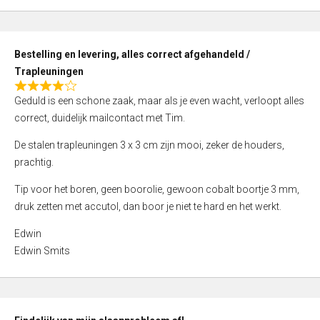
,
0
o
Bestelling en levering, alles correct afgehandeld /
u
Trapleuningen
t
R
o
Geduld is een schone zaak, maar als je even wacht, verloopt alles
a
f
correct, duidelijk mailcontact met Tim.
t
5
e
De stalen trapleuningen 3 x 3 cm zijn mooi, zeker de houders,
d
prachtig.
4
Tip voor het boren, geen boorolie, gewoon cobalt boortje 3 mm,
,
druk zetten met accutol, dan boor je niet te hard en het werkt.
0
o
Edwin
u
Edwin Smits
t
o
f
5