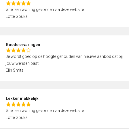
o
R
u
Snel een woning gevonden via deze website.
a
t
Lotte Gouka
t
o
e
f
d
5
5
Goede ervaringen
,
R
0
Je wordt goed op de hoogte gehouden van nieuwe aanbod dat bij
a
o
jouw wensen past.
t
u
Elin Smits
e
t
d
o
4
f
,
5
Lekker makkelijk
0
R
o
Snel een woning gevonden via deze website.
a
u
Lotte Gouka
t
t
e