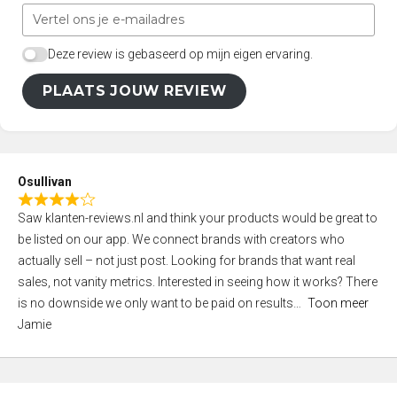
Deze review is gebaseerd op mijn eigen ervaring.
PLAATS JOUW REVIEW
Osullivan
R
Saw klanten-reviews.nl and think your products would be great to
a
be listed on our app. We connect brands with creators who
t
actually sell – not just post. Looking for brands that want real
e
sales, not vanity metrics. Interested in seeing how it works? There
d
is no downside we only want to be paid on results
Toon meer
4
Jamie
,
0
o