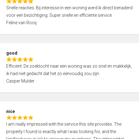
R
u
Snelle reacties. Bij interesse in een woning werd ik direct benaderd
a
t
voor een bezichtiging. Super snelle en efficiënte service.
t
o
Feline van Rooij
e
f
d
5
5
,
good
0
R
o
Efficiënt. De zoektocht naar een woning was zo snel en makkelijk,
a
u
ik had niet gedacht dat het zo eenvoudig zou zijn.
t
t
Casper Mulder
e
o
d
f
5
5
,
nice
0
R
o
I am really impressed with the service this site provides. The
a
u
property I found is exactly what I was looking for, and the
t
t