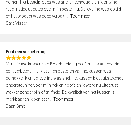
nemen. Het bestelproces was snel en eenvoudig en ik ontving
d
regelmatige updates over mijn bestelling. De levering was op tijd
4
en het product was goed verpakt
Toon meer
,
Sara Visser
0
o
u
t
Echt een verbetering
o
R
f
Mijn nieuwe kussen van Boschbedding heeft mijn slaapervaring
a
5
echt verbeterd. Het kiezen en bestellen van het kussen was
t
gemakkelijk en de levering was snel. Het kussen biedt uitstekende
e
ondersteuning voor mijn nek en hoofd en ik word nu uitgerust
d
wakker zonder pijn of stijfheid. De kwaliteit van het kussen is
5
merkbaar en ik ben zeer
Toon meer
,
Daan Smit
0
o
u