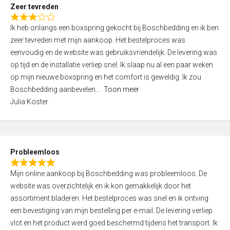
t
Zeer tevreden
o
R
f
Ik heb onlangs een boxspring gekocht bij Boschbedding en ik ben
a
5
zeer tevreden met mijn aankoop. Het bestelproces was
t
eenvoudig en de website was gebruiksvriendelijk. De levering was
e
op tijd en de installatie verliep snel. Ik slaap nu al een paar weken
d
op mijn nieuwe boxspring en het comfort is geweldig. Ik zou
3
Boschbedding aanbevelen
Toon meer
,
Julia Koster
0
o
u
t
Probleemloos
o
R
f
Mijn online aankoop bij Boschbedding was probleemloos. De
a
5
website was overzichtelijk en ik kon gemakkelijk door het
t
assortiment bladeren. Het bestelproces was snel en ik ontving
e
een bevestiging van mijn bestelling per e-mail. De levering verliep
d
vlot en het product werd goed beschermd tijdens het transport. Ik
5