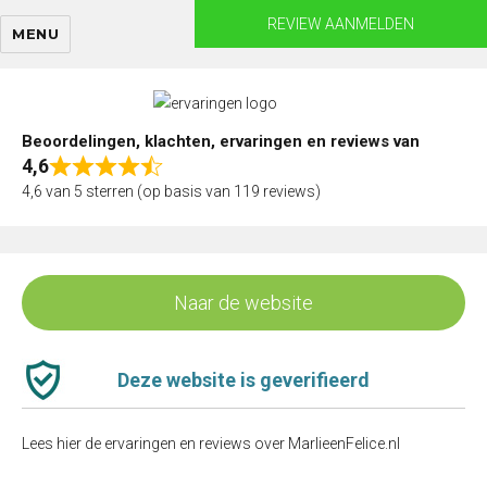
Skip
REVIEW AANMELDEN
MENU
to
content
Beoordelingen, klachten, ervaringen en reviews van
4,6
Rated
4,6 van 5 sterren (op basis van 119 reviews)
4,6
out
of
5
Naar de website
Deze website is geverifieerd
Lees hier de ervaringen en reviews over MarlieenFelice.nl