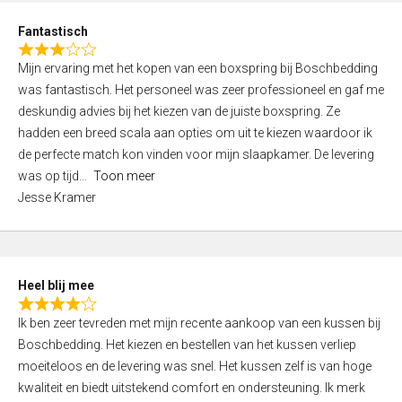
u
d
t
Fantastisch
4
o
R
,
f
Mijn ervaring met het kopen van een boxspring bij Boschbedding
a
0
5
was fantastisch. Het personeel was zeer professioneel en gaf me
t
o
deskundig advies bij het kiezen van de juiste boxspring. Ze
e
u
hadden een breed scala aan opties om uit te kiezen waardoor ik
d
t
de perfecte match kon vinden voor mijn slaapkamer. De levering
3
o
was op tijd
Toon meer
,
f
Jesse Kramer
0
5
o
u
t
Heel blij mee
o
R
f
Ik ben zeer tevreden met mijn recente aankoop van een kussen bij
a
5
Boschbedding. Het kiezen en bestellen van het kussen verliep
t
moeiteloos en de levering was snel. Het kussen zelf is van hoge
e
kwaliteit en biedt uitstekend comfort en ondersteuning. Ik merk
d