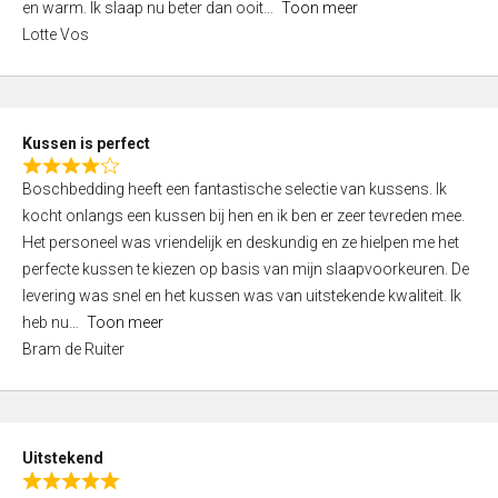
o
en warm. Ik slaap nu beter dan ooit
Toon meer
,
f
Lotte Vos
0
5
o
u
t
Kussen is perfect
o
R
f
Boschbedding heeft een fantastische selectie van kussens. Ik
a
5
kocht onlangs een kussen bij hen en ik ben er zeer tevreden mee.
t
Het personeel was vriendelijk en deskundig en ze hielpen me het
e
perfecte kussen te kiezen op basis van mijn slaapvoorkeuren. De
d
levering was snel en het kussen was van uitstekende kwaliteit. Ik
4
heb nu
Toon meer
,
Bram de Ruiter
0
o
u
t
Uitstekend
o
R
f