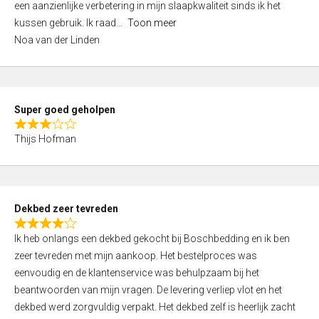
een aanzienlijke verbetering in mijn slaapkwaliteit sinds ik het
4
kussen gebruik. Ik raad
Toon meer
,
Noa van der Linden
0
o
u
t
Super goed geholpen
o
R
f
Thijs Hofman
a
5
t
e
d
Dekbed zeer tevreden
3
R
,
Ik heb onlangs een dekbed gekocht bij Boschbedding en ik ben
a
0
zeer tevreden met mijn aankoop. Het bestelproces was
t
o
eenvoudig en de klantenservice was behulpzaam bij het
e
u
beantwoorden van mijn vragen. De levering verliep vlot en het
d
t
dekbed werd zorgvuldig verpakt. Het dekbed zelf is heerlijk zacht
4