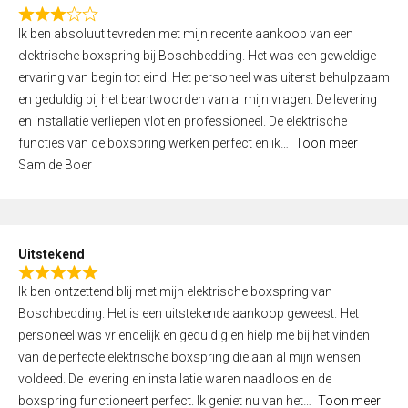
f
R
5
Ik ben absoluut tevreden met mijn recente aankoop van een
a
elektrische boxspring bij Boschbedding. Het was een geweldige
t
ervaring van begin tot eind. Het personeel was uiterst behulpzaam
e
en geduldig bij het beantwoorden van al mijn vragen. De levering
d
en installatie verliepen vlot en professioneel. De elektrische
3
functies van de boxspring werken perfect en ik
Toon meer
,
Sam de Boer
0
o
u
t
Uitstekend
o
R
f
Ik ben ontzettend blij met mijn elektrische boxspring van
a
5
Boschbedding. Het is een uitstekende aankoop geweest. Het
t
personeel was vriendelijk en geduldig en hielp me bij het vinden
e
van de perfecte elektrische boxspring die aan al mijn wensen
d
voldeed. De levering en installatie waren naadloos en de
5
boxspring functioneert perfect. Ik geniet nu van het
Toon meer