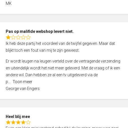
,
MK
0
o
u
t
Pas op malifide webshop levert niet.
o
R
Ik heb deze partij het voordeel van de twijfel gegeven. Maar dat
f
a
blijkt toch een fout van mij te zijn geweest.
5
t
e
Er wordt leugen na leugen verteld over de vertragende verzending
d
en uiteindelijk wordt het niet meer geleverd. Met de vraag of ik een
1
andere wil. Dan hebben ze al een tv uitgeleverd via de
,
p
Toon meer
0
George van Engers
o
u
t
o
Heel blij mee
f
R