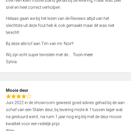
Even een klein misverstand gehad bij de levering, maar was zeer
5
a
snel en heel correct verholpen.
t
e
Helaas gaan we bij het lezen van de Reviews altijd van het
d
slechtste uit deze fout heb ik ook gemaakt maar dit was niet
4
terecht!
,
Bij deze alle lof aan Tim van mr. Noir!!
0
o
Wij zijn echt super tevreden met de
Toon meer
u
Sylvia
t
o
f
5
Mooie deur
R
Juni 2022 in de showroom geweest goed advies gehad bij de aan
a
schaf van een Stalen deur, bij levering miste ik 1 tussen lager wat
t
na gestuurd werd , na ruim 1 jaar nog erg blij met de deur mooie
e
kwaliteit voor een redelijk prijs.
d
Wim