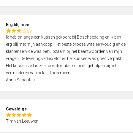
o
u
t
Erg blij mee
o
R
f
Ik heb onlangs een kussen gekocht bij Boschbedding en ik ben
a
5
erg blij met mijn aankoop. Het bestelproces was eenvoudig en de
t
klantenservice was behulpzaam bij het beantwoorden van mijn
e
vragen. De levering verliep vlot en het kussen was goed verpakt.
d
Het kussen zelf is zeer comfortabel en heeft geholpen bij het
3
verminderen van nek
Toon meer
,
Anna Schouten
0
o
u
t
Geweldige
o
R
f
Tim van Leeuwen
a
5
t