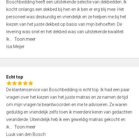
Boschbedding heeft een uitstekende selectie van dekbedden. Ik
a
5
kocht onlangs een dekbed bij hen en ik ben er erg blij mee. Het
t
personeel was deskundig en vriendelijk en ze hielpen me bij het
e
kiezen van het juiste dekbed op basis van mijn behoeften. De
d
levering was snel en het dekbed was van uitstekende kwaliteit.
5
Ik
Toon meer
,
Isa Meijer
0
o
u
t
Echt top
o
R
f
De klantenservice van Boschbedding is echt top. Ik had een paar
a
5
vragen over het kiezen van het juiste matras en ze namen de tijd
t
om mijn vragen te beantwoorden en me te adviseren. Ze waren
e
geduldig en vriendelijk zelfs toen ik meerdere keren van gedachten
d
veranderde. Uiteindelijk heb ik een geweldig matras gekocht en
5
ik
Toon meer
,
Luuk van den Bosch
0