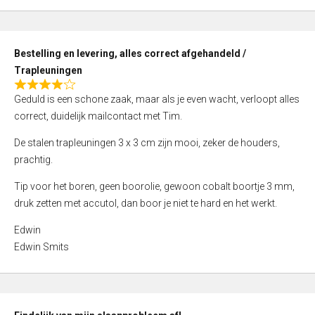
,
0
o
Bestelling en levering, alles correct afgehandeld /
u
Trapleuningen
t
R
o
Geduld is een schone zaak, maar als je even wacht, verloopt alles
a
f
correct, duidelijk mailcontact met Tim.
t
5
e
De stalen trapleuningen 3 x 3 cm zijn mooi, zeker de houders,
d
prachtig.
4
Tip voor het boren, geen boorolie, gewoon cobalt boortje 3 mm,
,
druk zetten met accutol, dan boor je niet te hard en het werkt.
0
o
Edwin
u
Edwin Smits
t
o
f
5