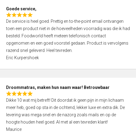
t
Goede service,
o
R
f
De service is heel goed. Prettig en to-the-point email ontvangen
a
5
toen een product niet in de hoeveelheden voorradig was die ik had
t
besteld. Foodworld heeft meteen telefonisch contact
e
opgenomen en een goed voorstel gedaan. Product is vervolgens
d
razend snel geleverd. Heel tevreden.
5
Eric Kurpershoek
,
0
o
u
Droommatras, maken hun naam waar! Betrouwbaar
t
R
o
Dikke 10 wat mij betreft! Dit doordat ik geen pijn in mijn lichaam
a
f
meer heb, goed op sta in de ochtend, lekker luxe en extra dik. De
t
5
levering was mega snel en de nazorg zoals mails en op de
e
hoogte houden heel goed. Al met al een tevreden klant!
d
Maurice
5