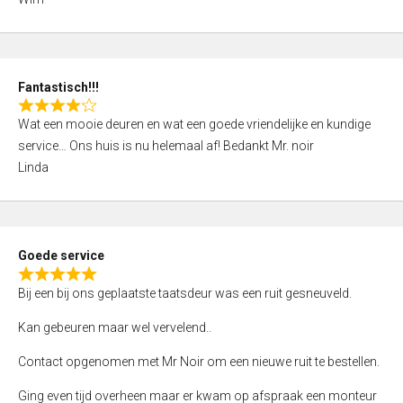
4
,
0
o
Fantastisch!!!
u
R
t
Wat een mooie deuren en wat een goede vriendelijke en kundige
a
o
service… Ons huis is nu helemaal af! Bedankt Mr. noir
t
f
Linda
e
5
d
4
,
Goede service
0
R
o
Bij een bij ons geplaatste taatsdeur was een ruit gesneuveld.
a
u
t
Kan gebeuren maar wel vervelend..
t
e
o
Contact opgenomen met Mr Noir om een nieuwe ruit te bestellen.
d
f
5
Ging even tijd overheen maar er kwam op afspraak een monteur
5