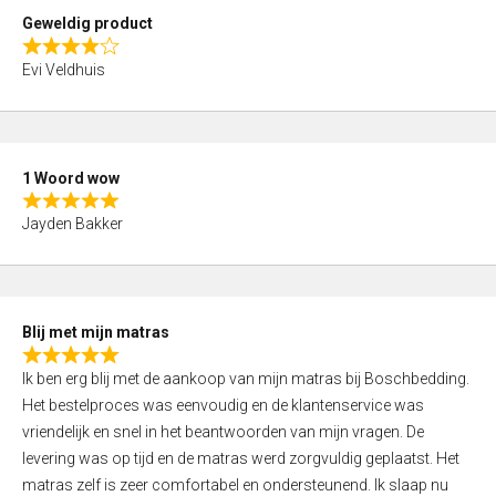
t
Geweldig product
o
R
f
Evi Veldhuis
a
5
t
e
d
1 Woord wow
4
R
,
Jayden Bakker
a
0
t
o
e
u
d
t
Blij met mijn matras
5
o
R
,
f
Ik ben erg blij met de aankoop van mijn matras bij Boschbedding.
a
0
5
Het bestelproces was eenvoudig en de klantenservice was
t
o
vriendelijk en snel in het beantwoorden van mijn vragen. De
e
u
levering was op tijd en de matras werd zorgvuldig geplaatst. Het
d
t
matras zelf is zeer comfortabel en ondersteunend. Ik slaap nu