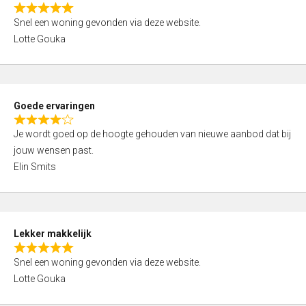
o
R
u
Snel een woning gevonden via deze website.
a
t
Lotte Gouka
t
o
e
f
d
5
5
Goede ervaringen
,
R
0
Je wordt goed op de hoogte gehouden van nieuwe aanbod dat bij
a
o
jouw wensen past.
t
u
Elin Smits
e
t
d
o
4
f
,
5
Lekker makkelijk
0
R
o
Snel een woning gevonden via deze website.
a
u
Lotte Gouka
t
t
e