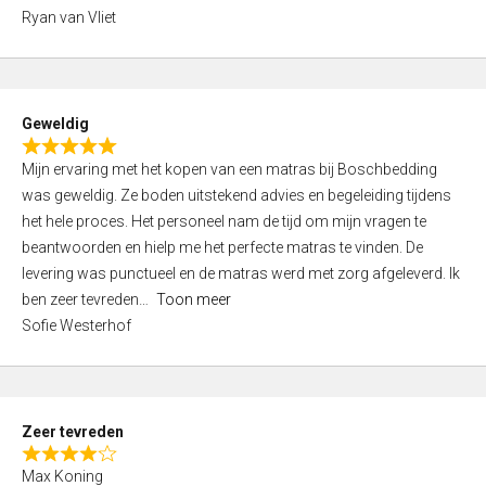
,
Ryan van Vliet
0
o
u
t
Geweldig
o
R
f
Mijn ervaring met het kopen van een matras bij Boschbedding
a
5
was geweldig. Ze boden uitstekend advies en begeleiding tijdens
t
het hele proces. Het personeel nam de tijd om mijn vragen te
e
beantwoorden en hielp me het perfecte matras te vinden. De
d
levering was punctueel en de matras werd met zorg afgeleverd. Ik
5
ben zeer tevreden
Toon meer
,
Sofie Westerhof
0
o
u
t
Zeer tevreden
o
R
f
Max Koning