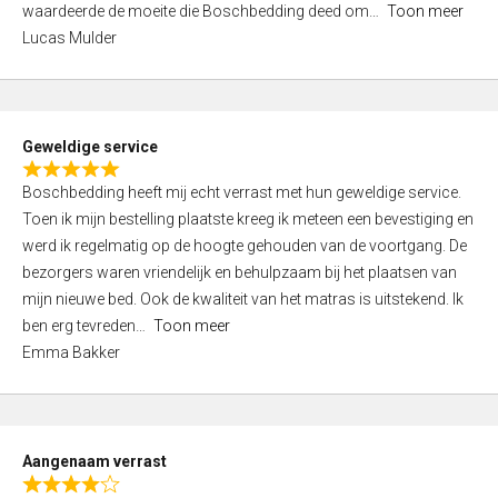
waardeerde de moeite die Boschbedding deed om
Toon meer
,
Lucas Mulder
0
o
u
t
Geweldige service
o
R
f
Boschbedding heeft mij echt verrast met hun geweldige service.
a
5
Toen ik mijn bestelling plaatste kreeg ik meteen een bevestiging en
t
werd ik regelmatig op de hoogte gehouden van de voortgang. De
e
bezorgers waren vriendelijk en behulpzaam bij het plaatsen van
d
mijn nieuwe bed. Ook de kwaliteit van het matras is uitstekend. Ik
5
ben erg tevreden
Toon meer
,
Emma Bakker
0
o
u
t
Aangenaam verrast
o
R