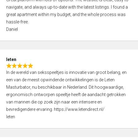
a
o
navigate, and always up-to-date with the latest listings. I found a
t
f
great apartment within my budget, and the whole process was
e
5
hassle-free.
d
Daniel
5
,
0
o
leten
u
R
t
In de wereld van seksspeeltjes is innovatie van groot belang, en
a
o
een van de meest opwindende ontwikkelingen is de Leten
t
f
Masturbator, nu beschikbaar in Nederland. Dit hoogwaardige,
e
5
ergonomisch ontworpen speeltje heeft de aandacht getrokken
d
van mannen die op zoek zijn naar een intensere en
5
bevredigendere ervaring. https://www.letendirect.nl/
,
leten
0
o
u