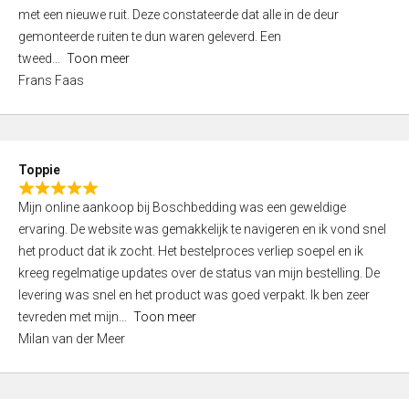
,
met een nieuwe ruit. Deze constateerde dat alle in de deur
0
gemonteerde ruiten te dun waren geleverd. Een
o
tweed
Toon meer
u
Frans Faas
t
o
f
5
Toppie
R
Mijn online aankoop bij Boschbedding was een geweldige
a
ervaring. De website was gemakkelijk te navigeren en ik vond snel
t
het product dat ik zocht. Het bestelproces verliep soepel en ik
e
kreeg regelmatige updates over de status van mijn bestelling. De
d
levering was snel en het product was goed verpakt. Ik ben zeer
5
tevreden met mijn
Toon meer
,
Milan van der Meer
0
o
u