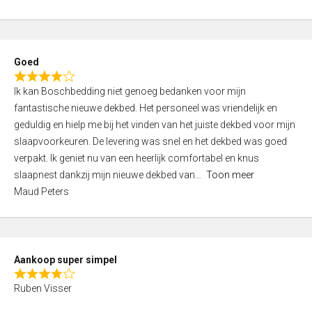
a
5
t
e
d
Goed
4
R
,
Ik kan Boschbedding niet genoeg bedanken voor mijn
a
0
fantastische nieuwe dekbed. Het personeel was vriendelijk en
t
o
geduldig en hielp me bij het vinden van het juiste dekbed voor mijn
e
u
slaapvoorkeuren. De levering was snel en het dekbed was goed
d
t
verpakt. Ik geniet nu van een heerlijk comfortabel en knus
4
o
slaapnest dankzij mijn nieuwe dekbed van
Toon meer
,
f
Maud Peters
0
5
o
u
t
Aankoop super simpel
o
R
f
Ruben Visser
a
5