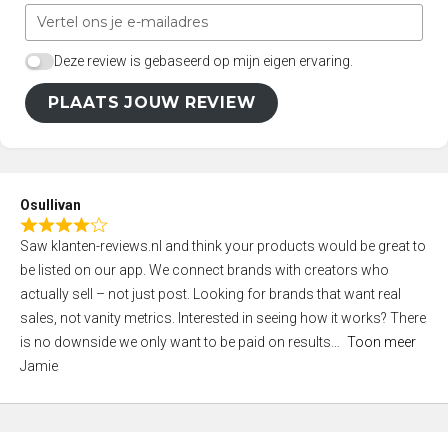
Deze review is gebaseerd op mijn eigen ervaring.
PLAATS JOUW REVIEW
Osullivan
R
Saw klanten-reviews.nl and think your products would be great to
a
be listed on our app. We connect brands with creators who
t
actually sell – not just post. Looking for brands that want real
e
sales, not vanity metrics. Interested in seeing how it works? There
d
is no downside we only want to be paid on results
Toon meer
4
Jamie
,
0
o