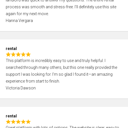
landlord was quick to answer my questions. The entire rental
e
o
process was smooth and stress-free. I’ll definitely use this site
d
f
again for my next move.
5
5
Hanna Vergara
,
0
o
u
rental
t
R
o
This platform is incredibly easy to use and truly helpful. I
a
f
searched through many others, but this one really provided the
t
5
support I was looking for. I’m so glad I found it—an amazing
e
experience from start to finish.
d
Victoria Dawson
5
,
0
o
rental
u
R
t
Great platform with lots of options. The website is clear, easy to