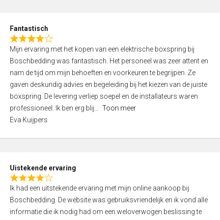
e
d
Fantastisch
5
R
,
Mijn ervaring met het kopen van een elektrische boxspring bij
a
0
Boschbedding was fantastisch. Het personeel was zeer attent en
t
o
nam de tijd om mijn behoeften en voorkeuren te begrijpen. Ze
e
u
gaven deskundig advies en begeleiding bij het kiezen van de juiste
d
t
boxspring. De levering verliep soepel en de installateurs waren
4
o
professioneel. Ik ben erg blij
Toon meer
,
f
Eva Kuijpers
0
5
o
u
t
Uistekende ervaring
o
R
f
Ik had een uitstekende ervaring met mijn online aankoop bij
a
5
Boschbedding. De website was gebruiksvriendelijk en ik vond alle
t
informatie die ik nodig had om een weloverwogen beslissing te
e