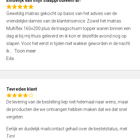
Eindelijk van mijn slaapprobleem af!
R
Geweldig matras gekocht op basis van het advies van de
a
vriendelijke dames van de klantenservice. Zowel het matras
t
Multiflex 160×200 plus de traagschuim topper waren binnen een
e
dag al bij mij thuis geleverd en ik kon er dezelfde avond nog op
d
slapen. Voor het eerst in tijden niet wakker geworden in de nacht.
5
Ik
Toon meer
,
Eda
0
o
u
t
Tevreden klant
o
R
f
De levering van de bestelling liep niet helemaal naar wens, maar
a
5
de producten die we ontvangen hebben maken dat we dat snel
t
vergeten.
e
d
Eerlijk en duidelijk mailcontact gehad over de bestelstatus, met
4
Tim!