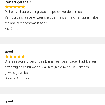
Perfect geregeld
o
R
u
De hele verhuurervaring was soepel en zonder stress.
a
t
Verhuurders reageren zeer snel. De filters zijn erg handig en helpen
t
o
me snel te vinden wat ik zoek.
e
f
Eliz Dogan
d
5
5
,
0
good
o
R
u
Snel een woning gevonden. Binnen een paar dagen had ik al een
a
t
bezichtiging en nu woon ik al in mijn nieuwe huis. Echt een
t
o
geweldige website.
e
f
Douwe Scholten
d
5
5
,
0
good
o