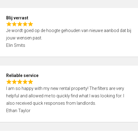
o
d
f
5
5
Blij verrast
,
R
0
Je wordt goed op de hoogte gehouden van nieuwe aanbod dat bij
a
o
jouw wensen past.
t
u
Elin Smits
e
t
d
o
5
f
,
5
Reliable service
0
R
o
I am so happy with my new rental property! The filters are very
a
u
helpful and allowed me to quickly find what I was looking for. I
t
t
also received quick responses from landlords.
e
o
Ethan Taylor
d
f
5
5
,
0