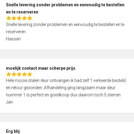
u
Snelle levering zonder problemen en eenvoudig te bestellen
t
en te reserveren
o
R
f
Snelle levering zonder problemen en eenvoudig te bestellen en te
a
5
reserveren
t
Hassen
e
d
5
,
moelijk contact maar scherpe prijs
0
R
o
Hele mooie stalen deur ontvangen ik had zelf 1 verkeerde besteld
a
u
en retour gezonden .Afhandeling ging langzaam maar deur
t
t
nummer 1 is perfect en goedkoop dus daarom toch 5 sterren
e
o
Jan
d
f
5
5
,
0
Erg blij