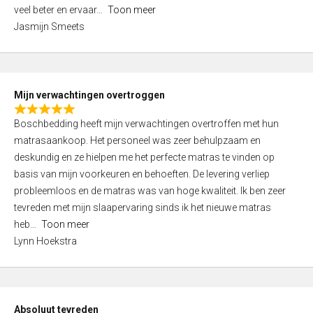
5
o
veel beter en ervaar
Toon meer
,
f
Jasmijn Smeets
0
5
o
u
t
Mijn verwachtingen overtroggen
o
R
f
Boschbedding heeft mijn verwachtingen overtroffen met hun
a
5
matrasaankoop. Het personeel was zeer behulpzaam en
t
deskundig en ze hielpen me het perfecte matras te vinden op
e
basis van mijn voorkeuren en behoeften. De levering verliep
d
probleemloos en de matras was van hoge kwaliteit. Ik ben zeer
5
tevreden met mijn slaapervaring sinds ik het nieuwe matras
,
heb
Toon meer
0
Lynn Hoekstra
o
u
t
o
Absoluut tevreden