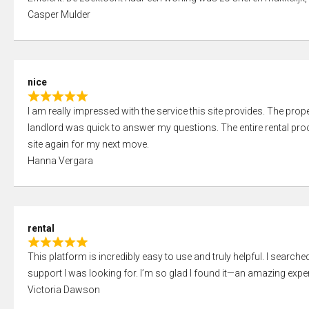
a
o
Casper Mulder
t
u
e
t
d
o
5
f
nice
,
5
R
0
I am really impressed with the service this site provides. The prope
a
o
landlord was quick to answer my questions. The entire rental proce
t
u
site again for my next move.
e
t
Hanna Vergara
d
o
5
f
,
5
0
rental
o
R
u
This platform is incredibly easy to use and truly helpful. I search
a
t
support I was looking for. I’m so glad I found it—an amazing exper
t
o
Victoria Dawson
e
f