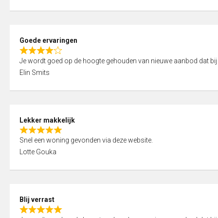
t
e
o
d
f
5
5
Goede ervaringen
,
R
0
Je wordt goed op de hoogte gehouden van nieuwe aanbod dat bij
a
o
Elin Smits
t
u
e
t
d
o
4
f
Lekker makkelijk
,
5
R
0
Snel een woning gevonden via deze website.
a
o
Lotte Gouka
t
u
e
t
d
o
5
f
Blij verrast
,
5
R
0