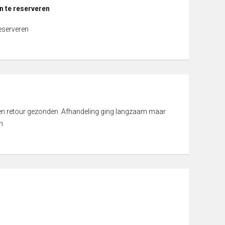
n te reserveren
reserveren
d en retour gezonden .Afhandeling ging langzaam maar
n