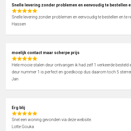
0
Snelle levering zonder problemen en eenvoudig te bestellen e
o
R
u
Snelle levering zonder problemen en eenvoudig te bestellen en te 
a
t
Hassen
t
o
e
f
d
5
5
moelijk contact maar scherpe prijs
,
R
0
Hele mooie stalen deur ontvangen ik had zelf 1 verkeerde bestel
a
o
deur nummer 1 is perfect en goedkoop dus daarom toch 5 sterre
t
u
Jan
e
t
d
o
5
f
,
5
Erg blij
0
R
o
Snel een woning gevonden via deze website.
a
u
Lotte Gouka
t