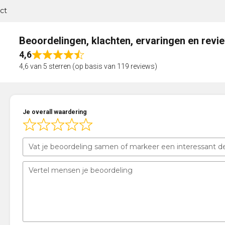
ct
Beoordelingen, klachten, ervaringen en revi
4,6
Rated
4,6 van 5 sterren (op basis van 119 reviews)
4,6
out
of
5
Je overall waardering