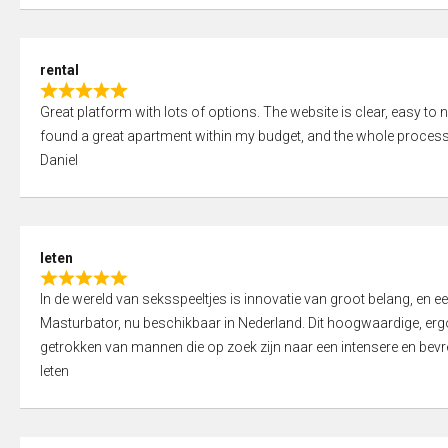
d
5
5
,
rental
0
R
o
Great platform with lots of options. The website is clear, easy to na
a
u
found a great apartment within my budget, and the whole process
t
t
Daniel
e
o
d
f
5
5
,
leten
0
R
o
In de wereld van seksspeeltjes is innovatie van groot belang, en 
a
u
Masturbator, nu beschikbaar in Nederland. Dit hoogwaardige, er
t
t
getrokken van mannen die op zoek zijn naar een intensere en bevre
e
o
leten
d
f
5
5
,