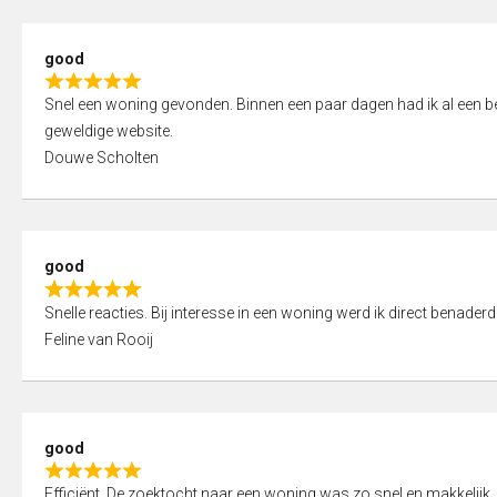
5
5
,
good
0
R
o
Snel een woning gevonden. Binnen een paar dagen had ik al een bez
a
u
geweldige website.
t
t
Douwe Scholten
e
o
d
f
5
5
,
good
0
R
o
Snelle reacties. Bij interesse in een woning werd ik direct benaderd
a
u
Feline van Rooij
t
t
e
o
d
f
5
5
good
,
R
0
Efficiënt. De zoektocht naar een woning was zo snel en makkelijk, 