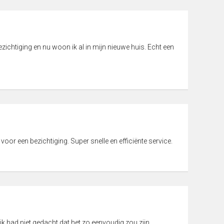
ichtiging en nu woon ik al in mijn nieuwe huis. Echt een
 voor een bezichtiging. Super snelle en efficiënte service.
ik had niet gedacht dat het zo eenvoudig zou zijn.