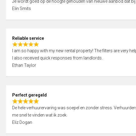
Je wordt goed op de hoogte gehouden van nieuwe aanbod dat bij
a
o
Elin Smits
t
u
e
t
d
o
5
f
Reliable service
,
5
R
0
I am so happy with my new rental property! The filters are very hel
a
o
I also received quick responses from landlords.
t
u
Ethan Taylor
e
t
d
o
5
f
,
5
Perfect geregeld
0
R
o
De hele verhuurervaring was soepel en zonder stress. Verhuurders r
a
u
me snel te vinden wat ik zoek.
t
t
Eliz Dogan
e
o
d
f