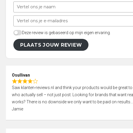
Deze review is gebaseerd op mijn eigen ervaring.
PLAATS JOUW REVIEW
Osullivan
R
Saw klanten-reviews.nl and think your products would be great to
a
who actually sell – not just post. Looking for brands that want real
t
works? There is no downside we only want to be paid on results
e
Jamie
d
4
,