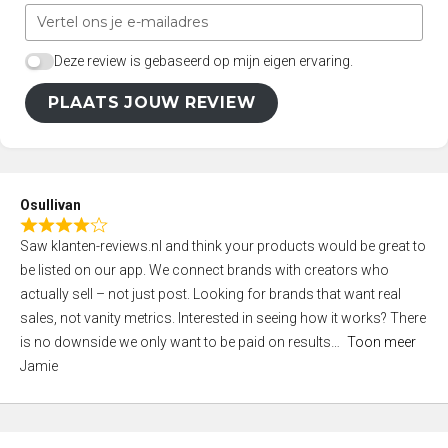
Deze review is gebaseerd op mijn eigen ervaring.
PLAATS JOUW REVIEW
Osullivan
R
Saw klanten-reviews.nl and think your products would be great to
a
be listed on our app. We connect brands with creators who
t
actually sell – not just post. Looking for brands that want real
e
sales, not vanity metrics. Interested in seeing how it works? There
d
is no downside we only want to be paid on results
Toon meer
4
Jamie
,
0
o