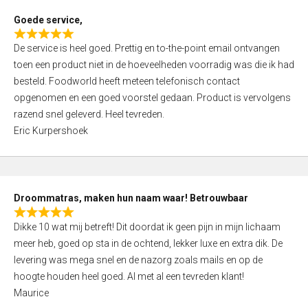
t
Goede service,
o
R
f
De service is heel goed. Prettig en to-the-point email ontvangen
a
5
toen een product niet in de hoeveelheden voorradig was die ik had
t
besteld. Foodworld heeft meteen telefonisch contact
e
opgenomen en een goed voorstel gedaan. Product is vervolgens
d
razend snel geleverd. Heel tevreden.
5
Eric Kurpershoek
,
0
o
u
Droommatras, maken hun naam waar! Betrouwbaar
t
R
o
Dikke 10 wat mij betreft! Dit doordat ik geen pijn in mijn lichaam
a
f
meer heb, goed op sta in de ochtend, lekker luxe en extra dik. De
t
5
levering was mega snel en de nazorg zoals mails en op de
e
hoogte houden heel goed. Al met al een tevreden klant!
d
Maurice
5