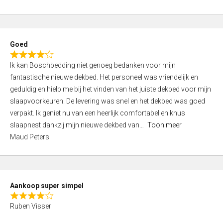
a
5
t
e
d
Goed
4
R
,
Ik kan Boschbedding niet genoeg bedanken voor mijn
a
0
fantastische nieuwe dekbed. Het personeel was vriendelijk en
t
o
geduldig en hielp me bij het vinden van het juiste dekbed voor mijn
e
u
slaapvoorkeuren. De levering was snel en het dekbed was goed
d
t
verpakt. Ik geniet nu van een heerlijk comfortabel en knus
4
o
slaapnest dankzij mijn nieuwe dekbed van
Toon meer
,
f
Maud Peters
0
5
o
u
t
Aankoop super simpel
o
R
f
Ruben Visser
a
5