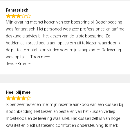
u
d
t
Fantastisch
4
o
R
,
f
Mijn ervaring met het kopen van een boxspring bij Boschbedding
a
0
5
was fantastisch. Het personeel was zeer professioneel en gaf me
t
o
deskundig advies bij het kiezen van de juiste boxspring. Ze
e
u
hadden een breed scala aan opties om uit te kiezen waardoor ik
d
t
de perfecte match kon vinden voor mijn slaapkamer. De levering
3
o
was op tijd
Toon meer
,
f
Jesse Kramer
0
5
o
u
t
Heel blij mee
o
R
f
Ik ben zeer tevreden met mijn recente aankoop van een kussen bij
a
5
Boschbedding. Het kiezen en bestellen van het kussen verliep
t
moeiteloos en de levering was snel. Het kussen zelf is van hoge
e
kwaliteit en biedt uitstekend comfort en ondersteuning. Ik merk
d