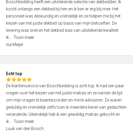
Boschbedding heeft een uitstekende selectie van dekbedden. Ik
a
5
kocht onlangs een dekbed bij hen en ik ben er erg blij mee. Het
t
personeel was deskundig en vriendelijk en ze hielpen me bij het
e
kiezen van het juiste dekbed op basis van mijn behoeften. De
d
levering was snel en het dekbed was van uitstekende kwaliteit.
5
Ik
Toon meer
,
Isa Meijer
0
o
u
t
Echt top
o
R
f
De klantenservice van Boschbedding is echt top. Ik had een paar
a
5
vragen over het kiezen van het juiste matras en ze namen de tijd
t
om mijn vragen te beantwoorden en me te adviseren. Ze waren
e
geduldig en vriendelijk zelfs toen ik meerdere keren van gedachten
d
veranderde. Uiteindelijk heb ik een geweldig matras gekocht en
5
ik
Toon meer
,
Luuk van den Bosch
0