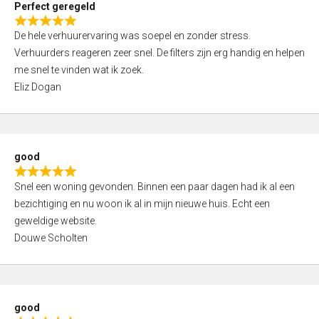
Perfect geregeld
o
R
u
De hele verhuurervaring was soepel en zonder stress.
a
t
Verhuurders reageren zeer snel. De filters zijn erg handig en helpen
t
o
me snel te vinden wat ik zoek.
e
f
Eliz Dogan
d
5
5
,
0
good
o
R
u
Snel een woning gevonden. Binnen een paar dagen had ik al een
a
t
bezichtiging en nu woon ik al in mijn nieuwe huis. Echt een
t
o
geweldige website.
e
f
Douwe Scholten
d
5
5
,
0
good
o