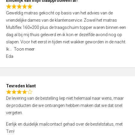
Eindelijk van mijn slaapprobleem af!
R
Geweldig matras gekocht op basis van het advies van de
a
vriendelijke dames van de klantenservice. Zowel het matras
t
Multiflex 160×200 plus de traagschuim topper waren binnen een
e
dag al bij mij thuis geleverd en ik kon er dezelfde avond nog op
d
slapen. Voor het eerst in tijden niet wakker geworden in de nacht.
5
Ik
Toon meer
,
Eda
0
o
u
t
Tevreden klant
o
R
f
De levering van de bestelling liep niet helemaal naar wens, maar
a
5
de producten die we ontvangen hebben maken dat we dat snel
t
vergeten.
e
d
Eerlijk en duidelijk mailcontact gehad over de bestelstatus, met
4
Tim!