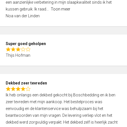
een aanzienlijke verbetering in mijn slaapkwaliteit sinds ik het
4
kussen gebruik. Ik raad
Toon meer
,
Noa van der Linden
0
o
u
t
Super goed geholpen
o
R
f
Thijs Hofman
a
5
t
e
d
Dekbed zeer tevreden
3
R
,
Ik heb onlangs een dekbed gekocht bij Boschbedding en ik ben
a
0
zeer tevreden met mijn aankoop. Het bestelproces was
t
o
eenvoudig en de klantenservice was behulpzaam bij het
e
u
beantwoorden van mijn vragen. De levering verliep vlot en het
d
t
dekbed werd zorgvuldig verpakt. Het dekbed zelf is heerlijk zacht
4