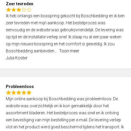
t
Zeer tevreden
o
R
f
Ik heb onlangs een boxspring gekocht bij Boschbedding en ik ben
a
5
zeer tevreden met mijn aankoop. Het bestelproces was
t
eenvoudig en de website was gebruiksvriendelijk. De levering was
e
op tijd en de installatie verliep snel. Ik slaap nu al een paar weken
d
op mijn nieuwe boxspring en het comfort is geweldig. Ik zou
3
Boschbedding aanbevelen
Toon meer
,
Julia Koster
0
o
u
t
Probleemloos
o
R
f
Mijn online aankoop bij Boschbedding was probleemloos. De
a
5
website was overzichtelijk en ik kon gemakkelijk door het
t
assortiment bladeren. Het bestelproces was snel en ik ontving
e
een bevestiging van mijn bestelling per e-mail. De levering verliep
d
vlot en het product werd goed beschermd tijdens het transport. Ik
5