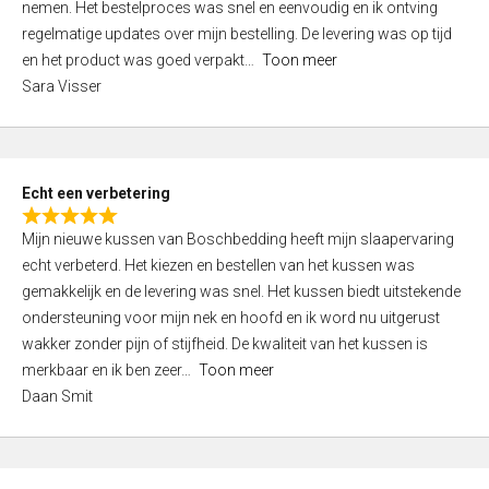
nemen. Het bestelproces was snel en eenvoudig en ik ontving
d
regelmatige updates over mijn bestelling. De levering was op tijd
4
en het product was goed verpakt
Toon meer
,
Sara Visser
0
o
u
t
Echt een verbetering
o
R
f
Mijn nieuwe kussen van Boschbedding heeft mijn slaapervaring
a
5
echt verbeterd. Het kiezen en bestellen van het kussen was
t
gemakkelijk en de levering was snel. Het kussen biedt uitstekende
e
ondersteuning voor mijn nek en hoofd en ik word nu uitgerust
d
wakker zonder pijn of stijfheid. De kwaliteit van het kussen is
5
merkbaar en ik ben zeer
Toon meer
,
Daan Smit
0
o
u