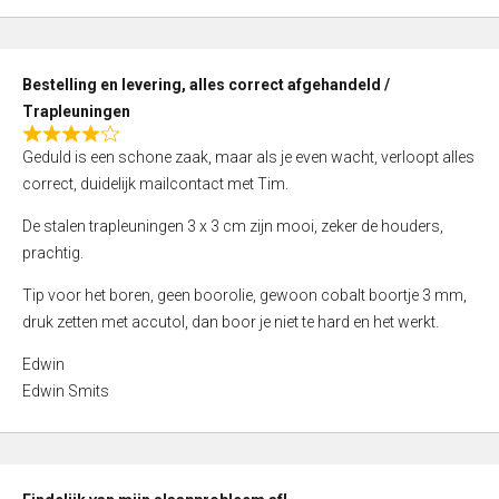
,
0
o
Bestelling en levering, alles correct afgehandeld /
u
Trapleuningen
t
R
o
Geduld is een schone zaak, maar als je even wacht, verloopt alles
a
f
correct, duidelijk mailcontact met Tim.
t
5
e
De stalen trapleuningen 3 x 3 cm zijn mooi, zeker de houders,
d
prachtig.
4
Tip voor het boren, geen boorolie, gewoon cobalt boortje 3 mm,
,
druk zetten met accutol, dan boor je niet te hard en het werkt.
0
o
Edwin
u
Edwin Smits
t
o
f
5