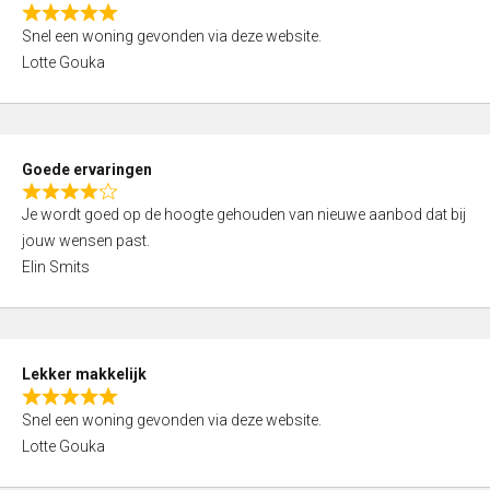
o
R
u
Snel een woning gevonden via deze website.
a
t
Lotte Gouka
t
o
e
f
d
5
5
Goede ervaringen
,
R
0
Je wordt goed op de hoogte gehouden van nieuwe aanbod dat bij
a
o
jouw wensen past.
t
u
Elin Smits
e
t
d
o
4
f
,
5
Lekker makkelijk
0
R
o
Snel een woning gevonden via deze website.
a
u
Lotte Gouka
t
t
e