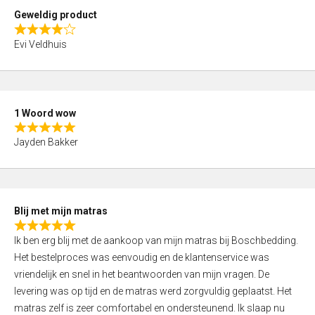
t
Geweldig product
o
R
f
Evi Veldhuis
a
5
t
e
d
1 Woord wow
4
R
,
Jayden Bakker
a
0
t
o
e
u
d
t
Blij met mijn matras
5
o
R
,
f
Ik ben erg blij met de aankoop van mijn matras bij Boschbedding.
a
0
5
Het bestelproces was eenvoudig en de klantenservice was
t
o
vriendelijk en snel in het beantwoorden van mijn vragen. De
e
u
levering was op tijd en de matras werd zorgvuldig geplaatst. Het
d
t
matras zelf is zeer comfortabel en ondersteunend. Ik slaap nu