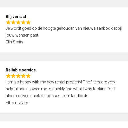
o
d
f
5
5
Blij verrast
,
R
0
Je wordt goed op de hoogte gehouden van nieuwe aanbod dat bij
a
o
jouw wensen past.
t
u
Elin Smits
e
t
d
o
5
f
,
5
Reliable service
0
R
o
I am so happy with my new rental property! The filters are very
a
u
helpful and allowed me to quickly find what I was looking for. I
t
t
also received quick responses from landlords.
e
o
Ethan Taylor
d
f
5
5
,
0