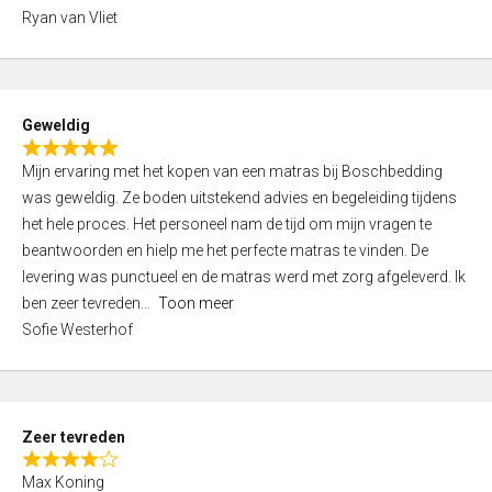
,
Ryan van Vliet
0
o
u
t
Geweldig
o
R
f
Mijn ervaring met het kopen van een matras bij Boschbedding
a
5
was geweldig. Ze boden uitstekend advies en begeleiding tijdens
t
het hele proces. Het personeel nam de tijd om mijn vragen te
e
beantwoorden en hielp me het perfecte matras te vinden. De
d
levering was punctueel en de matras werd met zorg afgeleverd. Ik
5
ben zeer tevreden
Toon meer
,
Sofie Westerhof
0
o
u
t
Zeer tevreden
o
R
f
Max Koning