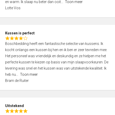
o
en warm. Ik slaap nu beter dan ooit
Toon meer
,
f
Lotte Vos
0
5
o
u
t
Kussen is perfect
o
R
f
Boschbedding heeft een fantastische selectie van kussens. Ik
a
5
kocht onlangs een kussen bij hen en ik ben er zeer tevreden mee.
t
Het personeel was vriendelijk en deskundig en ze hielpen me het
e
perfecte kussen te kiezen op basis van mijn slaapvoorkeuren. De
d
levering was snel en het kussen was van uitstekende kwaliteit. Ik
4
heb nu
Toon meer
,
Bram de Ruiter
0
o
u
t
Uitstekend
o
R
f