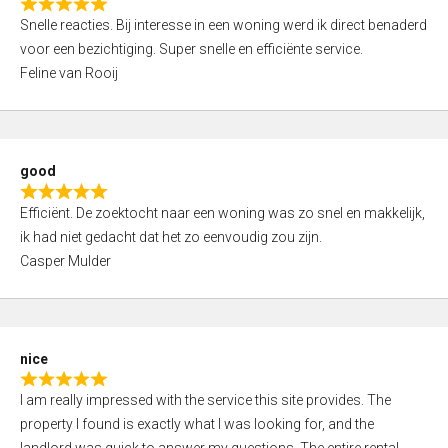
R
u
Snelle reacties. Bij interesse in een woning werd ik direct benaderd
a
t
voor een bezichtiging. Super snelle en efficiënte service.
t
o
Feline van Rooij
e
f
d
5
5
,
good
0
R
o
Efficiënt. De zoektocht naar een woning was zo snel en makkelijk,
a
u
ik had niet gedacht dat het zo eenvoudig zou zijn.
t
t
Casper Mulder
e
o
d
f
5
5
,
nice
0
R
o
I am really impressed with the service this site provides. The
a
u
property I found is exactly what I was looking for, and the
t
t