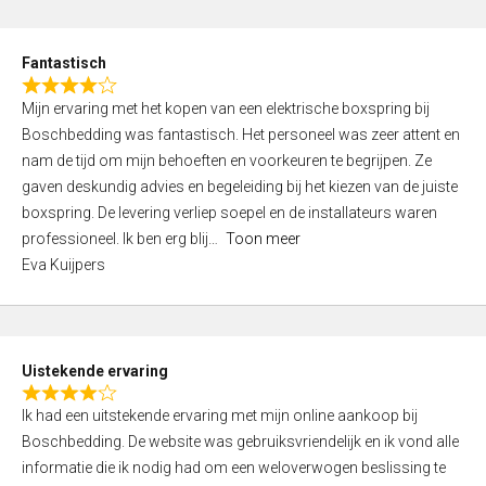
e
d
Fantastisch
5
R
,
Mijn ervaring met het kopen van een elektrische boxspring bij
a
0
Boschbedding was fantastisch. Het personeel was zeer attent en
t
o
nam de tijd om mijn behoeften en voorkeuren te begrijpen. Ze
e
u
gaven deskundig advies en begeleiding bij het kiezen van de juiste
d
t
boxspring. De levering verliep soepel en de installateurs waren
4
o
professioneel. Ik ben erg blij
Toon meer
,
f
Eva Kuijpers
0
5
o
u
t
Uistekende ervaring
o
R
f
Ik had een uitstekende ervaring met mijn online aankoop bij
a
5
Boschbedding. De website was gebruiksvriendelijk en ik vond alle
t
informatie die ik nodig had om een weloverwogen beslissing te
e