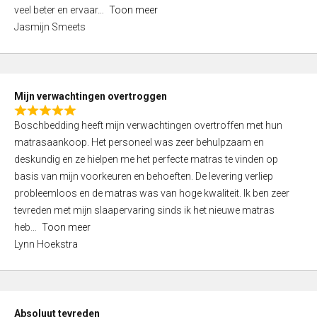
5
o
veel beter en ervaar
Toon meer
,
f
Jasmijn Smeets
0
5
o
u
t
Mijn verwachtingen overtroggen
o
R
f
Boschbedding heeft mijn verwachtingen overtroffen met hun
a
5
matrasaankoop. Het personeel was zeer behulpzaam en
t
deskundig en ze hielpen me het perfecte matras te vinden op
e
basis van mijn voorkeuren en behoeften. De levering verliep
d
probleemloos en de matras was van hoge kwaliteit. Ik ben zeer
5
tevreden met mijn slaapervaring sinds ik het nieuwe matras
,
heb
Toon meer
0
Lynn Hoekstra
o
u
t
o
Absoluut tevreden