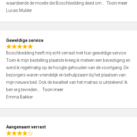
waardeerde de moeite die Boschbedding deed om
Toon meer
,
Lucas Mulder
0
o
u
t
Geweldige service
o
R
f
Boschbedding heeft mij echt verrast met hun geweldige service.
a
5
Toen ik mijn bestelling plaatste kreeg ik meteen een bevestiging en
t
werd ik regelmatig op de hoogte gehouden van de voortgang. De
e
bezorgers waren vriendelijk en behulpzaam bij het plaatsen van
d
mijn nieuwe bed. Ook de kwaliteit van het matras is uitstekend. Ik
5
ben erg tevreden
Toon meer
,
Emma Bakker
0
o
u
t
Aangenaam verrast
o
R