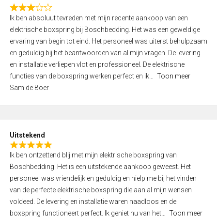
f
R
5
Ik ben absoluut tevreden met mijn recente aankoop van een
a
elektrische boxspring bij Boschbedding. Het was een geweldige
t
ervaring van begin tot eind. Het personeel was uiterst behulpzaam
e
en geduldig bij het beantwoorden van al mijn vragen. De levering
d
en installatie verliepen vlot en professioneel. De elektrische
3
functies van de boxspring werken perfect en ik
Toon meer
,
Sam de Boer
0
o
u
t
Uitstekend
o
R
f
Ik ben ontzettend blij met mijn elektrische boxspring van
a
5
Boschbedding. Het is een uitstekende aankoop geweest. Het
t
personeel was vriendelijk en geduldig en hielp me bij het vinden
e
van de perfecte elektrische boxspring die aan al mijn wensen
d
voldeed. De levering en installatie waren naadloos en de
5
boxspring functioneert perfect. Ik geniet nu van het
Toon meer