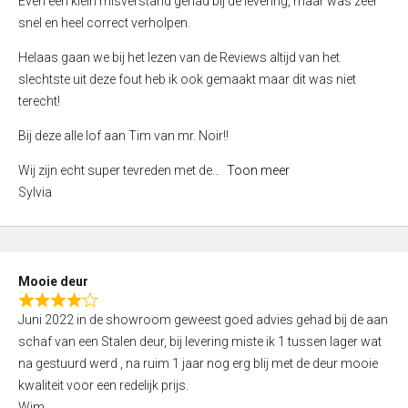
Even een klein misverstand gehad bij de levering, maar was zeer
5
a
snel en heel correct verholpen.
t
e
Helaas gaan we bij het lezen van de Reviews altijd van het
d
slechtste uit deze fout heb ik ook gemaakt maar dit was niet
4
terecht!
,
Bij deze alle lof aan Tim van mr. Noir!!
0
o
Wij zijn echt super tevreden met de
Toon meer
u
Sylvia
t
o
f
5
Mooie deur
R
Juni 2022 in de showroom geweest goed advies gehad bij de aan
a
schaf van een Stalen deur, bij levering miste ik 1 tussen lager wat
t
na gestuurd werd , na ruim 1 jaar nog erg blij met de deur mooie
e
kwaliteit voor een redelijk prijs.
d
Wim