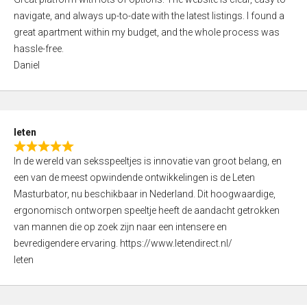
a
o
navigate, and always up-to-date with the latest listings. I found a
t
f
great apartment within my budget, and the whole process was
e
5
hassle-free.
d
Daniel
5
,
0
o
leten
u
R
t
In de wereld van seksspeeltjes is innovatie van groot belang, en
a
o
een van de meest opwindende ontwikkelingen is de Leten
t
f
Masturbator, nu beschikbaar in Nederland. Dit hoogwaardige,
e
5
ergonomisch ontworpen speeltje heeft de aandacht getrokken
d
van mannen die op zoek zijn naar een intensere en
5
bevredigendere ervaring. https://www.letendirect.nl/
,
leten
0
o
u