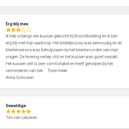
o
u
t
Erg blij mee
o
R
f
Ik heb onlangs een kussen gekocht bij Boschbedding en ik ben
a
5
erg blij met mijn aankoop. Het bestelproces was eenvoudig en de
t
klantenservice was behulpzaam bij het beantwoorden van mijn
e
vragen. De levering verliep vlot en het kussen was goed verpakt.
d
Het kussen zelf is zeer comfortabel en heeft geholpen bij het
3
verminderen van nek
Toon meer
,
Anna Schouten
0
o
u
t
Geweldige
o
R
f
Tim van Leeuwen
a
5
t