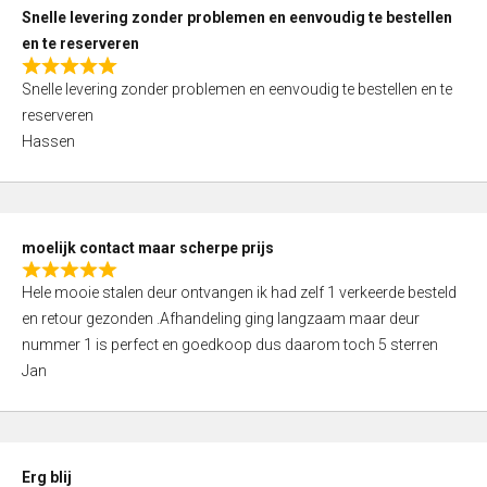
u
Snelle levering zonder problemen en eenvoudig te bestellen
t
en te reserveren
o
R
f
Snelle levering zonder problemen en eenvoudig te bestellen en te
a
5
reserveren
t
Hassen
e
d
5
,
moelijk contact maar scherpe prijs
0
R
o
Hele mooie stalen deur ontvangen ik had zelf 1 verkeerde besteld
a
u
en retour gezonden .Afhandeling ging langzaam maar deur
t
t
nummer 1 is perfect en goedkoop dus daarom toch 5 sterren
e
o
Jan
d
f
5
5
,
0
Erg blij