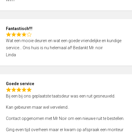
4
,
0
o
Fantastisch!!!
u
R
t
Wat een mooie deuren en wat een goede vriendelijke en kundige
a
o
service… Ons huis is nu helemaal af! Bedankt Mr. noir
t
f
Linda
e
5
d
4
,
Goede service
0
R
o
Bij een bij ons geplaatste taatsdeur was een ruit gesneuveld.
a
u
t
Kan gebeuren maar wel vervelend..
t
e
o
Contact opgenomen met Mr Noir om een nieuwe ruit te bestellen.
d
f
5
Ging even tijd overheen maar er kwam op afspraak een monteur
5