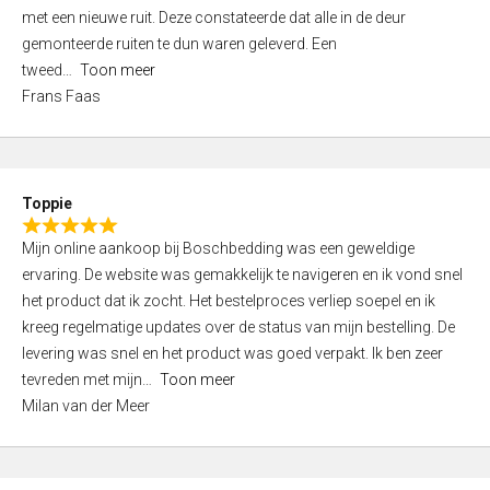
,
met een nieuwe ruit. Deze constateerde dat alle in de deur
0
gemonteerde ruiten te dun waren geleverd. Een
o
tweed
Toon meer
u
Frans Faas
t
o
f
5
Toppie
R
Mijn online aankoop bij Boschbedding was een geweldige
a
ervaring. De website was gemakkelijk te navigeren en ik vond snel
t
het product dat ik zocht. Het bestelproces verliep soepel en ik
e
kreeg regelmatige updates over de status van mijn bestelling. De
d
levering was snel en het product was goed verpakt. Ik ben zeer
5
tevreden met mijn
Toon meer
,
Milan van der Meer
0
o
u