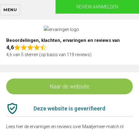
Skip
REVIEW AANMELDEN
MENU
to
content
Beoordelingen, klachten, ervaringen en reviews van
4,6
Rated
4,6 van 5 sterren (op basis van 119 reviews)
4,6
out
of
5
Naar de website
Deze website is geverifieerd
Lees hier de ervaringen en reviews over Maatjemeer-match.nl