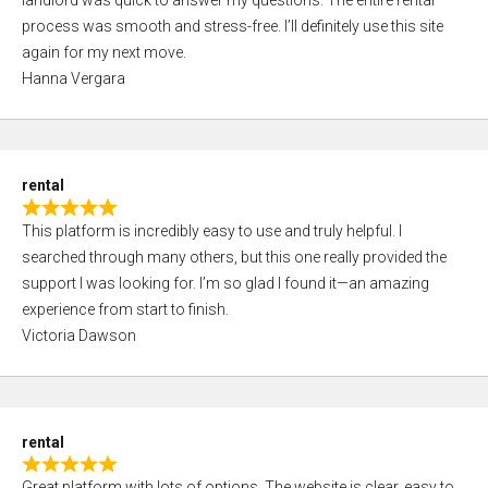
landlord was quick to answer my questions. The entire rental
e
o
process was smooth and stress-free. I’ll definitely use this site
d
f
again for my next move.
5
5
Hanna Vergara
,
0
o
u
rental
t
R
o
This platform is incredibly easy to use and truly helpful. I
a
f
searched through many others, but this one really provided the
t
5
support I was looking for. I’m so glad I found it—an amazing
e
experience from start to finish.
d
Victoria Dawson
5
,
0
o
rental
u
R
t
Great platform with lots of options. The website is clear, easy to