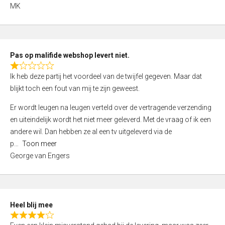
,
MK
0
o
u
t
Pas op malifide webshop levert niet.
o
R
Ik heb deze partij het voordeel van de twijfel gegeven. Maar dat
f
a
blijkt toch een fout van mij te zijn geweest.
5
t
e
Er wordt leugen na leugen verteld over de vertragende verzending
d
en uiteindelijk wordt het niet meer geleverd. Met de vraag of ik een
1
andere wil. Dan hebben ze al een tv uitgeleverd via de
,
p
Toon meer
0
George van Engers
o
u
t
o
Heel blij mee
f
R