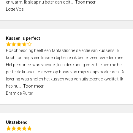
o
en warm. Ik slaap nu beter dan ooit
Toon meer
,
f
Lotte Vos
0
5
o
u
t
Kussen is perfect
o
R
f
Boschbedding heeft een fantastische selectie van kussens. Ik
a
5
kocht onlangs een kussen bij hen en ik ben er zeer tevreden mee.
t
Het personeel was vriendelijk en deskundig en ze hielpen me het
e
perfecte kussen te kiezen op basis van mijn slaapvoorkeuren. De
d
levering was snel en het kussen was van uitstekende kwaliteit. Ik
4
heb nu
Toon meer
,
Bram de Ruiter
0
o
u
t
Uitstekend
o
R
f