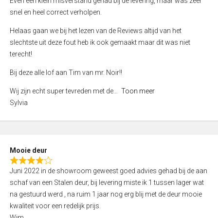
Even een klein misverstand gehad bij de levering, maar was zeer
5
a
snel en heel correct verholpen.
t
e
Helaas gaan we bij het lezen van de Reviews altijd van het
d
slechtste uit deze fout heb ik ook gemaakt maar dit was niet
4
terecht!
,
Bij deze alle lof aan Tim van mr. Noir!!
0
o
Wij zijn echt super tevreden met de
Toon meer
u
Sylvia
t
o
f
5
Mooie deur
R
Juni 2022 in de showroom geweest goed advies gehad bij de aan
a
schaf van een Stalen deur, bij levering miste ik 1 tussen lager wat
t
na gestuurd werd , na ruim 1 jaar nog erg blij met de deur mooie
e
kwaliteit voor een redelijk prijs.
d
Wim