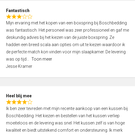
u
d
t
Fantastisch
4
o
R
,
f
Mijn ervaring met het kopen van een boxspring bij Boschbedding
a
0
5
was fantastisch. Het personeel was zeer professioneel en gaf me
t
o
deskundig advies bij het kiezen van de juiste boxspring. Ze
e
u
hadden een breed scala aan opties om uit te kiezen waardoor ik
d
t
de perfecte match kon vinden voor mijn slaapkamer. De levering
3
o
was op tijd
Toon meer
,
f
Jesse Kramer
0
5
o
u
t
Heel blij mee
o
R
f
Ik ben zeer tevreden met mijn recente aankoop van een kussen bij
a
5
Boschbedding. Het kiezen en bestellen van het kussen verliep
t
moeiteloos en de levering was snel. Het kussen zelf is van hoge
e
kwaliteit en biedt uitstekend comfort en ondersteuning. Ik merk
d