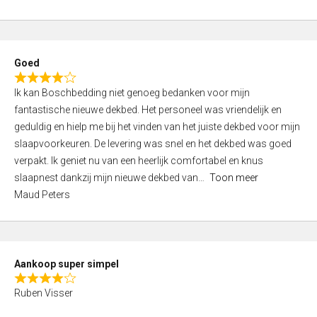
a
5
t
e
d
Goed
4
R
,
Ik kan Boschbedding niet genoeg bedanken voor mijn
a
0
fantastische nieuwe dekbed. Het personeel was vriendelijk en
t
o
geduldig en hielp me bij het vinden van het juiste dekbed voor mijn
e
u
slaapvoorkeuren. De levering was snel en het dekbed was goed
d
t
verpakt. Ik geniet nu van een heerlijk comfortabel en knus
4
o
slaapnest dankzij mijn nieuwe dekbed van
Toon meer
,
f
Maud Peters
0
5
o
u
t
Aankoop super simpel
o
R
f
Ruben Visser
a
5