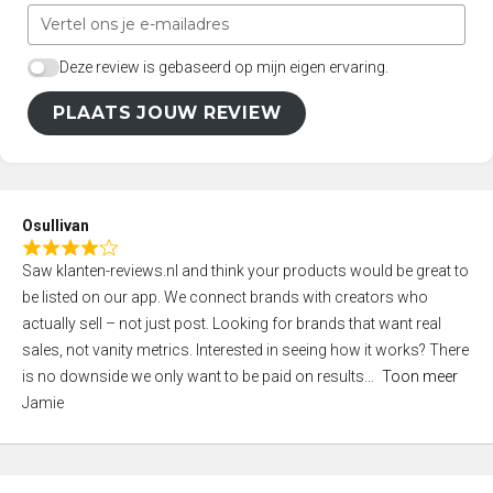
Deze review is gebaseerd op mijn eigen ervaring.
PLAATS JOUW REVIEW
Osullivan
R
Saw klanten-reviews.nl and think your products would be great to
a
be listed on our app. We connect brands with creators who
t
actually sell – not just post. Looking for brands that want real
e
sales, not vanity metrics. Interested in seeing how it works? There
d
is no downside we only want to be paid on results
Toon meer
4
Jamie
,
0
o