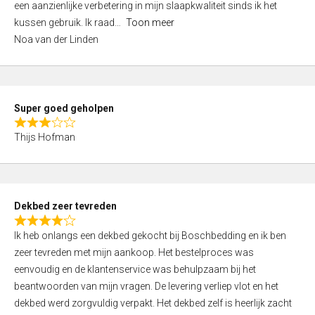
een aanzienlijke verbetering in mijn slaapkwaliteit sinds ik het
4
kussen gebruik. Ik raad
Toon meer
,
Noa van der Linden
0
o
u
t
Super goed geholpen
o
R
f
Thijs Hofman
a
5
t
e
d
Dekbed zeer tevreden
3
R
,
Ik heb onlangs een dekbed gekocht bij Boschbedding en ik ben
a
0
zeer tevreden met mijn aankoop. Het bestelproces was
t
o
eenvoudig en de klantenservice was behulpzaam bij het
e
u
beantwoorden van mijn vragen. De levering verliep vlot en het
d
t
dekbed werd zorgvuldig verpakt. Het dekbed zelf is heerlijk zacht
4