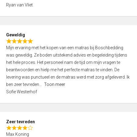
,
Ryan van Vliet
0
o
u
t
Geweldig
o
R
f
Mijn ervaring met het kopen van een matras bij Boschbedding
a
5
was geweldig. Ze boden uitstekend advies en begeleiding tijdens
t
het hele proces. Het personeel nam de tijd om mijn vragen te
e
beantwoorden en hielp me het perfecte matras te vinden. De
d
levering was punctueel en de matras werd met zorg afgeleverd. Ik
5
ben zeer tevreden
Toon meer
,
Sofie Westerhof
0
o
u
t
Zeer tevreden
o
R
f
Max Koning