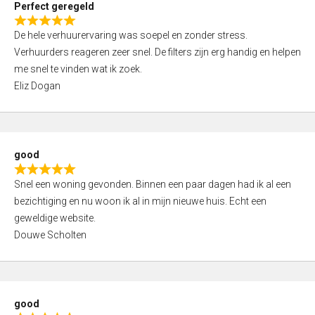
Perfect geregeld
o
R
u
De hele verhuurervaring was soepel en zonder stress.
a
t
Verhuurders reageren zeer snel. De filters zijn erg handig en helpen
t
o
me snel te vinden wat ik zoek.
e
f
Eliz Dogan
d
5
5
,
0
good
o
R
u
Snel een woning gevonden. Binnen een paar dagen had ik al een
a
t
bezichtiging en nu woon ik al in mijn nieuwe huis. Echt een
t
o
geweldige website.
e
f
Douwe Scholten
d
5
5
,
0
good
o