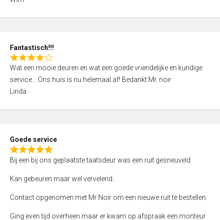
4
,
0
o
Fantastisch!!!
u
R
t
Wat een mooie deuren en wat een goede vriendelijke en kundige
a
o
service… Ons huis is nu helemaal af! Bedankt Mr. noir
t
f
Linda
e
5
d
4
,
Goede service
0
R
o
Bij een bij ons geplaatste taatsdeur was een ruit gesneuveld.
a
u
t
Kan gebeuren maar wel vervelend..
t
e
o
Contact opgenomen met Mr Noir om een nieuwe ruit te bestellen.
d
f
5
Ging even tijd overheen maar er kwam op afspraak een monteur
5