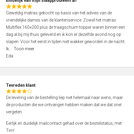
Eindelijk van mijn slaapprobleem af!
R
Geweldig matras gekocht op basis van het advies van de
a
vriendelijke dames van de klantenservice. Zowel het matras
t
Multiflex 160×200 plus de traagschuim topper waren binnen een
e
dag al bij mij thuis geleverd en ik kon er dezelfde avond nog op
d
slapen. Voor het eerst in tijden niet wakker geworden in de nacht.
5
Ik
Toon meer
,
Eda
0
o
u
t
Tevreden klant
o
R
f
De levering van de bestelling liep niet helemaal naar wens, maar
a
5
de producten die we ontvangen hebben maken dat we dat snel
t
vergeten.
e
d
Eerlijk en duidelijk mailcontact gehad over de bestelstatus, met
4
Tim!