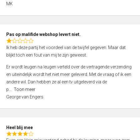
,
MK
0
o
u
t
Pas op malifide webshop levert niet.
o
R
Ik heb deze partij het voordeel van de twijfel gegeven. Maar dat
f
a
blijkt toch een fout van mij te zijn geweest.
5
t
e
Er wordt leugen na leugen verteld over de vertragende verzending
d
en uiteindelijk wordt het niet meer geleverd. Met de vraag of ik een
1
andere wil. Dan hebben ze al een tv uitgeleverd via de
,
p
Toon meer
0
George van Engers
o
u
t
o
Heel blij mee
f
R