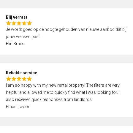
o
d
f
5
5
Blij verrast
,
R
0
Je wordt goed op de hoogte gehouden van nieuwe aanbod dat bij
a
o
jouw wensen past.
t
u
Elin Smits
e
t
d
o
5
f
,
5
Reliable service
0
R
o
I am so happy with my new rental property! The filters are very
a
u
helpful and allowed me to quickly find what I was looking for. I
t
t
also received quick responses from landlords.
e
o
Ethan Taylor
d
f
5
5
,
0