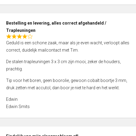
,
0
o
Bestelling en levering, alles correct afgehandeld /
u
Trapleuningen
t
R
o
Geduld is een schone zaak, maar als je even wacht, verloopt alles
a
f
correct, duidelijk mailcontact met Tim.
t
5
e
De stalen trapleuningen 3 x 3 cm zijn mooi, zeker de houders,
d
prachtig.
4
Tip voor het boren, geen boorolie, gewoon cobalt boortje 3 mm,
,
druk zetten met accutol, dan boor je niet te hard en het werkt.
0
o
Edwin
u
Edwin Smits
t
o
f
5