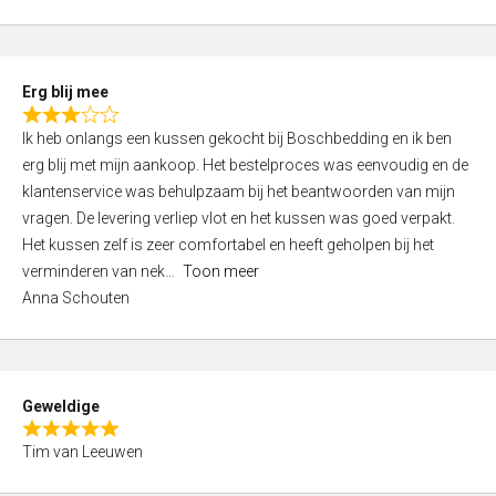
o
u
t
Erg blij mee
o
R
f
Ik heb onlangs een kussen gekocht bij Boschbedding en ik ben
a
5
erg blij met mijn aankoop. Het bestelproces was eenvoudig en de
t
klantenservice was behulpzaam bij het beantwoorden van mijn
e
vragen. De levering verliep vlot en het kussen was goed verpakt.
d
Het kussen zelf is zeer comfortabel en heeft geholpen bij het
3
verminderen van nek
Toon meer
,
Anna Schouten
0
o
u
t
Geweldige
o
R
f
Tim van Leeuwen
a
5
t