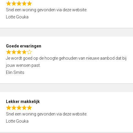
o
R
u
Snel een woning gevonden via deze website.
a
t
Lotte Gouka
t
o
e
f
d
5
5
Goede ervaringen
,
R
0
Je wordt goed op de hoogte gehouden van nieuwe aanbod dat bij
a
o
jouw wensen past.
t
u
Elin Smits
e
t
d
o
4
f
,
5
Lekker makkelijk
0
R
o
Snel een woning gevonden via deze website.
a
u
Lotte Gouka
t
t
e