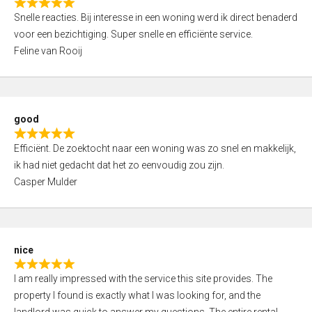
R
u
Snelle reacties. Bij interesse in een woning werd ik direct benaderd
a
t
voor een bezichtiging. Super snelle en efficiënte service.
t
o
Feline van Rooij
e
f
d
5
5
,
good
0
R
o
Efficiënt. De zoektocht naar een woning was zo snel en makkelijk,
a
u
ik had niet gedacht dat het zo eenvoudig zou zijn.
t
t
Casper Mulder
e
o
d
f
5
5
,
nice
0
R
o
I am really impressed with the service this site provides. The
a
u
property I found is exactly what I was looking for, and the
t
t