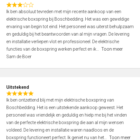
f
R
5
Ik ben absoluut tevreden met mijn recente aankoop van een
a
elektrische boxspring bij Boschbedding. Het was een geweldige
t
ervaring van begin tot eind. Het personeel was uiterst behulpzaam
e
en geduldig bij het beantwoorden van al mijn vragen. De levering
d
en installatie verliepen vlot en professioneel. De elektrische
3
functies van de boxspring werken perfect en ik
Toon meer
,
Sam de Boer
0
o
u
t
Uitstekend
o
R
f
Ik ben ontzettend blij met mijn elektrische boxspring van
a
5
Boschbedding. Het is een uitstekende aankoop geweest. Het
t
personeel was vriendelijk en geduldig en hielp me bij het vinden
e
van de perfecte elektrische boxspring die aan al mijn wensen
d
voldeed. De levering en installatie waren naadloos en de
5
boxspring functioneert perfect. Ik geniet nu van het
Toon meer