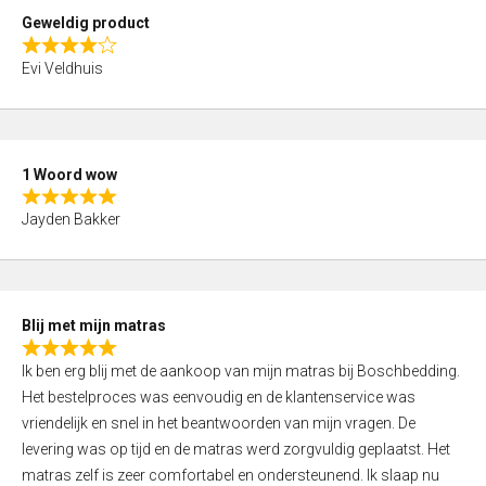
t
Geweldig product
o
R
f
Evi Veldhuis
a
5
t
e
d
1 Woord wow
4
R
,
Jayden Bakker
a
0
t
o
e
u
d
t
Blij met mijn matras
5
o
R
,
f
Ik ben erg blij met de aankoop van mijn matras bij Boschbedding.
a
0
5
Het bestelproces was eenvoudig en de klantenservice was
t
o
vriendelijk en snel in het beantwoorden van mijn vragen. De
e
u
levering was op tijd en de matras werd zorgvuldig geplaatst. Het
d
t
matras zelf is zeer comfortabel en ondersteunend. Ik slaap nu