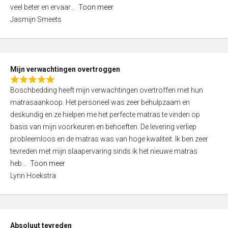
5
o
veel beter en ervaar
Toon meer
,
f
Jasmijn Smeets
0
5
o
u
t
Mijn verwachtingen overtroggen
o
R
f
Boschbedding heeft mijn verwachtingen overtroffen met hun
a
5
matrasaankoop. Het personeel was zeer behulpzaam en
t
deskundig en ze hielpen me het perfecte matras te vinden op
e
basis van mijn voorkeuren en behoeften. De levering verliep
d
probleemloos en de matras was van hoge kwaliteit. Ik ben zeer
5
tevreden met mijn slaapervaring sinds ik het nieuwe matras
,
heb
Toon meer
0
Lynn Hoekstra
o
u
t
o
Absoluut tevreden