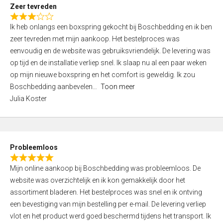
t
Zeer tevreden
o
R
f
Ik heb onlangs een boxspring gekocht bij Boschbedding en ik ben
a
5
zeer tevreden met mijn aankoop. Het bestelproces was
t
eenvoudig en de website was gebruiksvriendelijk. De levering was
e
op tijd en de installatie verliep snel. Ik slaap nu al een paar weken
d
op mijn nieuwe boxspring en het comfort is geweldig. Ik zou
3
Boschbedding aanbevelen
Toon meer
,
Julia Koster
0
o
u
t
Probleemloos
o
R
f
Mijn online aankoop bij Boschbedding was probleemloos. De
a
5
website was overzichtelijk en ik kon gemakkelijk door het
t
assortiment bladeren. Het bestelproces was snel en ik ontving
e
een bevestiging van mijn bestelling per e-mail. De levering verliep
d
vlot en het product werd goed beschermd tijdens het transport. Ik
5