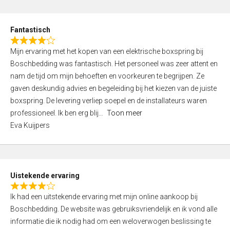
e
d
Fantastisch
5
R
,
Mijn ervaring met het kopen van een elektrische boxspring bij
a
0
Boschbedding was fantastisch. Het personeel was zeer attent en
t
o
nam de tijd om mijn behoeften en voorkeuren te begrijpen. Ze
e
u
gaven deskundig advies en begeleiding bij het kiezen van de juiste
d
t
boxspring. De levering verliep soepel en de installateurs waren
4
o
professioneel. Ik ben erg blij
Toon meer
,
f
Eva Kuijpers
0
5
o
u
t
Uistekende ervaring
o
R
f
Ik had een uitstekende ervaring met mijn online aankoop bij
a
5
Boschbedding. De website was gebruiksvriendelijk en ik vond alle
t
informatie die ik nodig had om een weloverwogen beslissing te
e