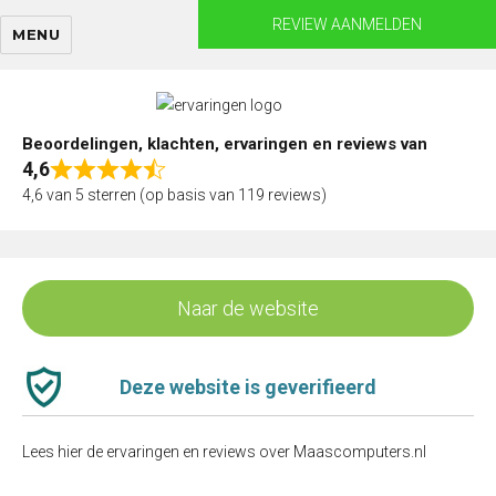
Skip
REVIEW AANMELDEN
MENU
to
content
Beoordelingen, klachten, ervaringen en reviews van
4,6
Rated
4,6 van 5 sterren (op basis van 119 reviews)
4,6
out
of
5
Naar de website
Deze website is geverifieerd
Lees hier de ervaringen en reviews over Maascomputers.nl