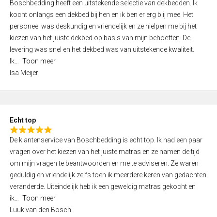
Boschbedding heeft een uitstekende selectie van dekbedden. Ik
a
5
kocht onlangs een dekbed bij hen en ik ben er erg blij mee. Het
t
personeel was deskundig en vriendelijk en ze hielpen me bij het
e
kiezen van het juiste dekbed op basis van mijn behoeften. De
d
levering was snel en het dekbed was van uitstekende kwaliteit.
5
Ik
Toon meer
,
Isa Meijer
0
o
u
t
Echt top
o
R
f
De klantenservice van Boschbedding is echt top. Ik had een paar
a
5
vragen over het kiezen van het juiste matras en ze namen de tijd
t
om mijn vragen te beantwoorden en me te adviseren. Ze waren
e
geduldig en vriendelijk zelfs toen ik meerdere keren van gedachten
d
veranderde. Uiteindelijk heb ik een geweldig matras gekocht en
5
ik
Toon meer
,
Luuk van den Bosch
0