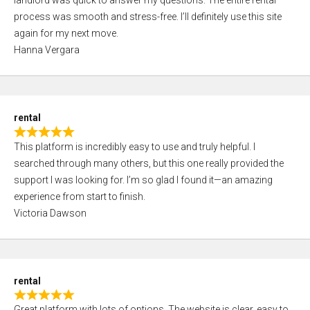
landlord was quick to answer my questions. The entire rental
e
o
process was smooth and stress-free. I’ll definitely use this site
d
f
again for my next move.
5
5
Hanna Vergara
,
0
o
u
rental
t
R
o
This platform is incredibly easy to use and truly helpful. I
a
f
searched through many others, but this one really provided the
t
5
support I was looking for. I’m so glad I found it—an amazing
e
experience from start to finish.
d
Victoria Dawson
5
,
0
o
rental
u
R
t
Great platform with lots of options. The website is clear, easy to