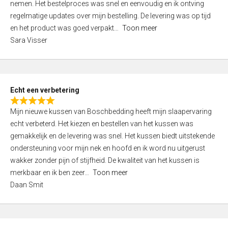
nemen. Het bestelproces was snel en eenvoudig en ik ontving
d
regelmatige updates over mijn bestelling. De levering was op tijd
4
en het product was goed verpakt
Toon meer
,
Sara Visser
0
o
u
t
Echt een verbetering
o
R
f
Mijn nieuwe kussen van Boschbedding heeft mijn slaapervaring
a
5
echt verbeterd. Het kiezen en bestellen van het kussen was
t
gemakkelijk en de levering was snel. Het kussen biedt uitstekende
e
ondersteuning voor mijn nek en hoofd en ik word nu uitgerust
d
wakker zonder pijn of stijfheid. De kwaliteit van het kussen is
5
merkbaar en ik ben zeer
Toon meer
,
Daan Smit
0
o
u