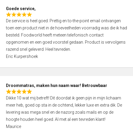
t
Goede service,
o
R
f
De service is heel goed. Prettig en to-the-point email ontvangen
a
5
toen een product niet in de hoeveelheden voorradig was die ik had
t
besteld. Foodworld heeft meteen telefonisch contact
e
opgenomen en een goed voorstel gedaan. Product is vervolgens
d
razend snel geleverd. Heel tevreden.
5
Eric Kurpershoek
,
0
o
u
Droommatras, maken hun naam waar! Betrouwbaar
t
R
o
Dikke 10 wat mij betreft! Dit doordat ik geen pijn in mijn lichaam
a
f
meer heb, goed op sta in de ochtend, lekker luxe en extra dik. De
t
5
levering was mega snel en de nazorg zoals mails en op de
e
hoogte houden heel goed. Al met al een tevreden klant!
d
Maurice
5