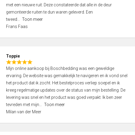
,
met een nieuwe ruit. Deze constateerde dat alle in de deur
0
gemonteerde ruiten te dun waren geleverd. Een
o
tweed
Toon meer
u
Frans Faas
t
o
f
5
Toppie
R
Mijn online aankoop bij Boschbedding was een geweldige
a
ervaring. De website was gemakkelijk te navigeren en ik vond snel
t
het product dat ik zocht. Het bestelproces verliep soepel en ik
e
kreeg regelmatige updates over de status van mijn bestelling. De
d
levering was snel en het product was goed verpakt. Ik ben zeer
5
tevreden met mijn
Toon meer
,
Milan van der Meer
0
o
u