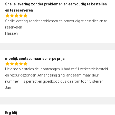
u
Snelle levering zonder problemen en eenvoudig te bestellen
t
en te reserveren
o
R
f
Snelle levering zonder problemen en eenvoudig te bestellen en te
a
5
reserveren
t
Hassen
e
d
5
,
moelijk contact maar scherpe prijs
0
R
o
Hele mooie stalen deur ontvangen ik had zelf 1 verkeerde besteld
a
u
en retour gezonden .Afhandeling ging langzaam maar deur
t
t
nummer 1 is perfect en goedkoop dus daarom toch 5 sterren
e
o
Jan
d
f
5
5
,
0
Erg blij