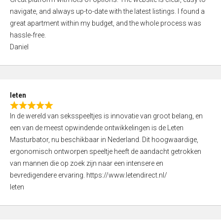
a
o
navigate, and always up-to-date with the latest listings. I found a
t
f
great apartment within my budget, and the whole process was
e
5
hassle-free.
d
Daniel
5
,
0
o
leten
u
R
t
In de wereld van seksspeeltjes is innovatie van groot belang, en
a
o
een van de meest opwindende ontwikkelingen is de Leten
t
f
Masturbator, nu beschikbaar in Nederland. Dit hoogwaardige,
e
5
ergonomisch ontworpen speeltje heeft de aandacht getrokken
d
van mannen die op zoek zijn naar een intensere en
5
bevredigendere ervaring. https://www.letendirect.nl/
,
leten
0
o
u