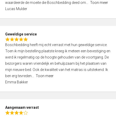
waardeerde de moeite die Boschbedding deed om
Toon meer
,
Lucas Mulder
0
o
u
t
Geweldige service
o
R
f
Boschbedding heeft mij echt verrast met hun geweldige service.
a
5
Toen ik mijn bestelling plaatste kreeg ik meteen een bevestiging en
t
werd ik regelmatig op de hoogte gehouden van de voortgang. De
e
bezorgers waren vriendelijk en behulpzaam bij het plaatsen van
d
mijn nieuwe bed. Ook de kwaliteit van het matras is uitstekend. Ik
5
ben erg tevreden
Toon meer
,
Emma Bakker
0
o
u
t
Aangenaam verrast
o
R