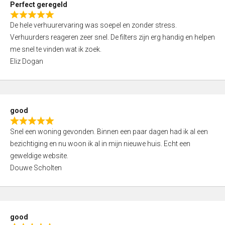
Perfect geregeld
o
R
u
De hele verhuurervaring was soepel en zonder stress.
a
t
Verhuurders reageren zeer snel. De filters zijn erg handig en helpen
t
o
me snel te vinden wat ik zoek.
e
f
Eliz Dogan
d
5
5
,
0
good
o
R
u
Snel een woning gevonden. Binnen een paar dagen had ik al een
a
t
bezichtiging en nu woon ik al in mijn nieuwe huis. Echt een
t
o
geweldige website.
e
f
Douwe Scholten
d
5
5
,
0
good
o