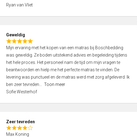
,
Ryan van Vliet
0
o
u
t
Geweldig
o
R
f
Mijn ervaring met het kopen van een matras bij Boschbedding
a
5
was geweldig. Ze boden uitstekend advies en begeleiding tijdens
t
het hele proces. Het personeel nam de tijd om mijn vragen te
e
beantwoorden en hielp me het perfecte matras te vinden. De
d
levering was punctueel en de matras werd met zorg afgeleverd. Ik
5
ben zeer tevreden
Toon meer
,
Sofie Westerhof
0
o
u
t
Zeer tevreden
o
R
f
Max Koning