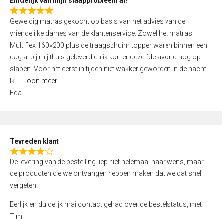
Eindelijk van mijn slaapprobleem af!
R
Geweldig matras gekocht op basis van het advies van de
a
vriendelijke dames van de klantenservice. Zowel het matras
t
Multiflex 160×200 plus de traagschuim topper waren binnen een
e
dag al bij mij thuis geleverd en ik kon er dezelfde avond nog op
d
slapen. Voor het eerst in tijden niet wakker geworden in de nacht.
5
Ik
Toon meer
,
Eda
0
o
u
t
Tevreden klant
o
R
f
De levering van de bestelling liep niet helemaal naar wens, maar
a
5
de producten die we ontvangen hebben maken dat we dat snel
t
vergeten.
e
d
Eerlijk en duidelijk mailcontact gehad over de bestelstatus, met
4
Tim!