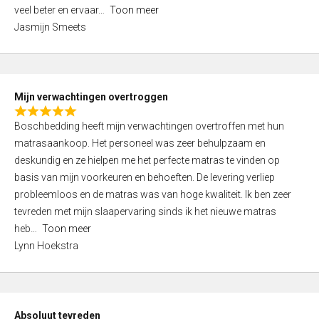
5
o
veel beter en ervaar
Toon meer
,
f
Jasmijn Smeets
0
5
o
u
t
Mijn verwachtingen overtroggen
o
R
f
Boschbedding heeft mijn verwachtingen overtroffen met hun
a
5
matrasaankoop. Het personeel was zeer behulpzaam en
t
deskundig en ze hielpen me het perfecte matras te vinden op
e
basis van mijn voorkeuren en behoeften. De levering verliep
d
probleemloos en de matras was van hoge kwaliteit. Ik ben zeer
5
tevreden met mijn slaapervaring sinds ik het nieuwe matras
,
heb
Toon meer
0
Lynn Hoekstra
o
u
t
o
Absoluut tevreden