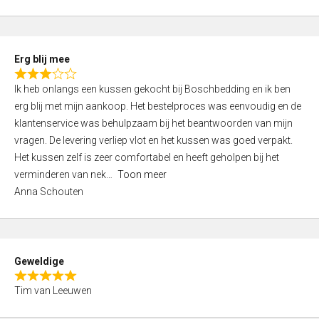
o
u
t
Erg blij mee
o
R
f
Ik heb onlangs een kussen gekocht bij Boschbedding en ik ben
a
5
erg blij met mijn aankoop. Het bestelproces was eenvoudig en de
t
klantenservice was behulpzaam bij het beantwoorden van mijn
e
vragen. De levering verliep vlot en het kussen was goed verpakt.
d
Het kussen zelf is zeer comfortabel en heeft geholpen bij het
3
verminderen van nek
Toon meer
,
Anna Schouten
0
o
u
t
Geweldige
o
R
f
Tim van Leeuwen
a
5
t