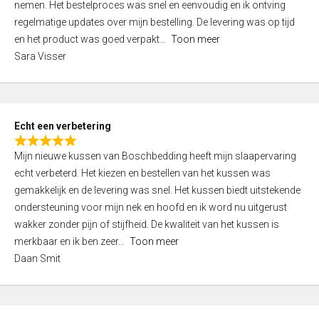
nemen. Het bestelproces was snel en eenvoudig en ik ontving
d
regelmatige updates over mijn bestelling. De levering was op tijd
4
en het product was goed verpakt
Toon meer
,
Sara Visser
0
o
u
t
Echt een verbetering
o
R
f
Mijn nieuwe kussen van Boschbedding heeft mijn slaapervaring
a
5
echt verbeterd. Het kiezen en bestellen van het kussen was
t
gemakkelijk en de levering was snel. Het kussen biedt uitstekende
e
ondersteuning voor mijn nek en hoofd en ik word nu uitgerust
d
wakker zonder pijn of stijfheid. De kwaliteit van het kussen is
5
merkbaar en ik ben zeer
Toon meer
,
Daan Smit
0
o
u