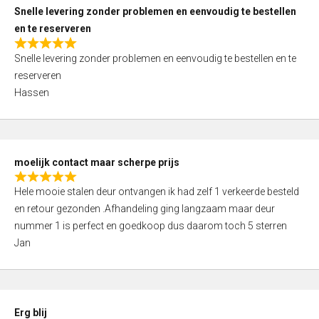
u
Snelle levering zonder problemen en eenvoudig te bestellen
t
en te reserveren
o
R
f
Snelle levering zonder problemen en eenvoudig te bestellen en te
a
5
reserveren
t
Hassen
e
d
5
,
moelijk contact maar scherpe prijs
0
R
o
Hele mooie stalen deur ontvangen ik had zelf 1 verkeerde besteld
a
u
en retour gezonden .Afhandeling ging langzaam maar deur
t
t
nummer 1 is perfect en goedkoop dus daarom toch 5 sterren
e
o
Jan
d
f
5
5
,
0
Erg blij