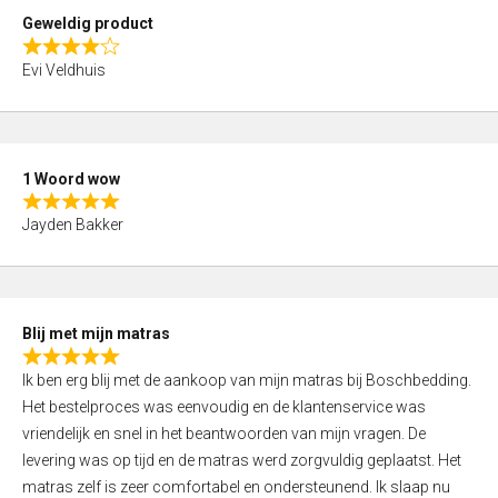
t
Geweldig product
o
R
f
Evi Veldhuis
a
5
t
e
d
1 Woord wow
4
R
,
Jayden Bakker
a
0
t
o
e
u
d
t
Blij met mijn matras
5
o
R
,
f
Ik ben erg blij met de aankoop van mijn matras bij Boschbedding.
a
0
5
Het bestelproces was eenvoudig en de klantenservice was
t
o
vriendelijk en snel in het beantwoorden van mijn vragen. De
e
u
levering was op tijd en de matras werd zorgvuldig geplaatst. Het
d
t
matras zelf is zeer comfortabel en ondersteunend. Ik slaap nu