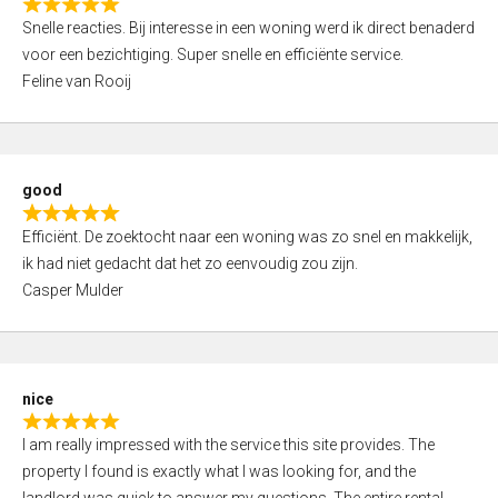
R
u
Snelle reacties. Bij interesse in een woning werd ik direct benaderd
a
t
voor een bezichtiging. Super snelle en efficiënte service.
t
o
Feline van Rooij
e
f
d
5
5
,
good
0
R
o
Efficiënt. De zoektocht naar een woning was zo snel en makkelijk,
a
u
ik had niet gedacht dat het zo eenvoudig zou zijn.
t
t
Casper Mulder
e
o
d
f
5
5
,
nice
0
R
o
I am really impressed with the service this site provides. The
a
u
property I found is exactly what I was looking for, and the
t
t