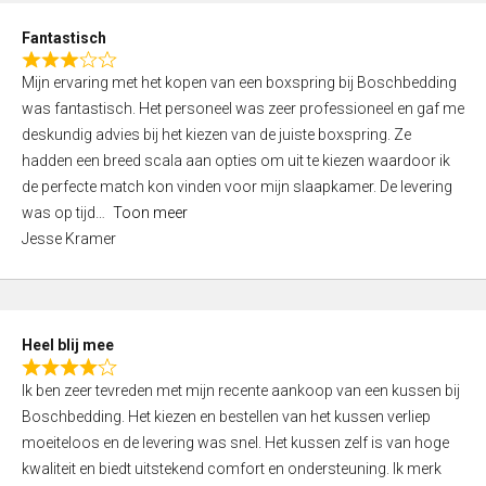
u
d
t
Fantastisch
4
o
R
,
f
Mijn ervaring met het kopen van een boxspring bij Boschbedding
a
0
5
was fantastisch. Het personeel was zeer professioneel en gaf me
t
o
deskundig advies bij het kiezen van de juiste boxspring. Ze
e
u
hadden een breed scala aan opties om uit te kiezen waardoor ik
d
t
de perfecte match kon vinden voor mijn slaapkamer. De levering
3
o
was op tijd
Toon meer
,
f
Jesse Kramer
0
5
o
u
t
Heel blij mee
o
R
f
Ik ben zeer tevreden met mijn recente aankoop van een kussen bij
a
5
Boschbedding. Het kiezen en bestellen van het kussen verliep
t
moeiteloos en de levering was snel. Het kussen zelf is van hoge
e
kwaliteit en biedt uitstekend comfort en ondersteuning. Ik merk
d