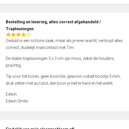
,
0
o
Bestelling en levering, alles correct afgehandeld /
u
Trapleuningen
t
R
o
Geduld is een schone zaak, maar als je even wacht, verloopt alles
a
f
correct, duidelijk mailcontact met Tim.
t
5
e
De stalen trapleuningen 3 x 3 cm zijn mooi, zeker de houders,
d
prachtig.
4
Tip voor het boren, geen boorolie, gewoon cobalt boortje 3 mm,
,
druk zetten met accutol, dan boor je niet te hard en het werkt.
0
o
Edwin
u
Edwin Smits
t
o
f
5