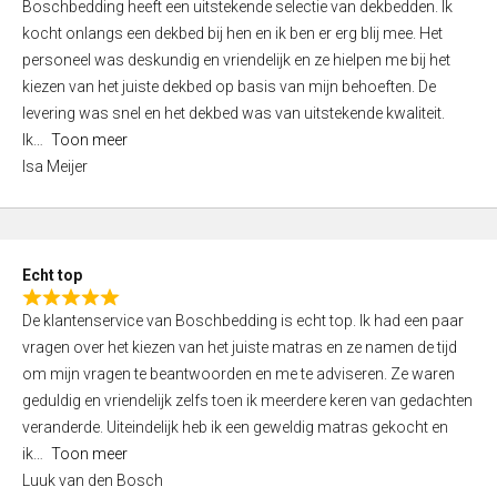
Boschbedding heeft een uitstekende selectie van dekbedden. Ik
a
5
kocht onlangs een dekbed bij hen en ik ben er erg blij mee. Het
t
personeel was deskundig en vriendelijk en ze hielpen me bij het
e
kiezen van het juiste dekbed op basis van mijn behoeften. De
d
levering was snel en het dekbed was van uitstekende kwaliteit.
5
Ik
Toon meer
,
Isa Meijer
0
o
u
t
Echt top
o
R
f
De klantenservice van Boschbedding is echt top. Ik had een paar
a
5
vragen over het kiezen van het juiste matras en ze namen de tijd
t
om mijn vragen te beantwoorden en me te adviseren. Ze waren
e
geduldig en vriendelijk zelfs toen ik meerdere keren van gedachten
d
veranderde. Uiteindelijk heb ik een geweldig matras gekocht en
5
ik
Toon meer
,
Luuk van den Bosch
0