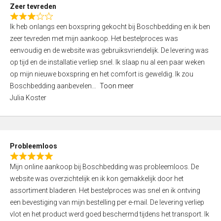
t
Zeer tevreden
o
R
f
Ik heb onlangs een boxspring gekocht bij Boschbedding en ik ben
a
5
zeer tevreden met mijn aankoop. Het bestelproces was
t
eenvoudig en de website was gebruiksvriendelijk. De levering was
e
op tijd en de installatie verliep snel. Ik slaap nu al een paar weken
d
op mijn nieuwe boxspring en het comfort is geweldig. Ik zou
3
Boschbedding aanbevelen
Toon meer
,
Julia Koster
0
o
u
t
Probleemloos
o
R
f
Mijn online aankoop bij Boschbedding was probleemloos. De
a
5
website was overzichtelijk en ik kon gemakkelijk door het
t
assortiment bladeren. Het bestelproces was snel en ik ontving
e
een bevestiging van mijn bestelling per e-mail. De levering verliep
d
vlot en het product werd goed beschermd tijdens het transport. Ik
5