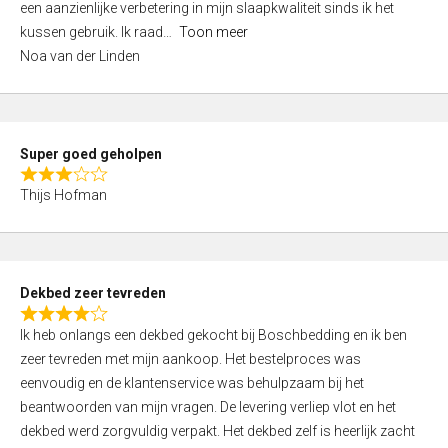
een aanzienlijke verbetering in mijn slaapkwaliteit sinds ik het
4
kussen gebruik. Ik raad
Toon meer
,
Noa van der Linden
0
o
u
t
Super goed geholpen
o
R
f
Thijs Hofman
a
5
t
e
d
Dekbed zeer tevreden
3
R
,
Ik heb onlangs een dekbed gekocht bij Boschbedding en ik ben
a
0
zeer tevreden met mijn aankoop. Het bestelproces was
t
o
eenvoudig en de klantenservice was behulpzaam bij het
e
u
beantwoorden van mijn vragen. De levering verliep vlot en het
d
t
dekbed werd zorgvuldig verpakt. Het dekbed zelf is heerlijk zacht
4