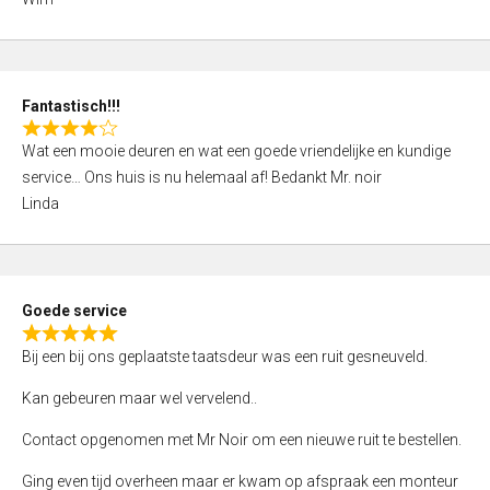
4
,
0
o
Fantastisch!!!
u
R
t
Wat een mooie deuren en wat een goede vriendelijke en kundige
a
o
service… Ons huis is nu helemaal af! Bedankt Mr. noir
t
f
Linda
e
5
d
4
,
Goede service
0
R
o
Bij een bij ons geplaatste taatsdeur was een ruit gesneuveld.
a
u
t
Kan gebeuren maar wel vervelend..
t
e
o
Contact opgenomen met Mr Noir om een nieuwe ruit te bestellen.
d
f
5
Ging even tijd overheen maar er kwam op afspraak een monteur
5