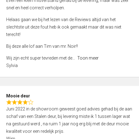
Even een klein misverstand gehad bij de levering, maar was zeer
5
a
snel en heel correct verholpen.
t
e
Helaas gaan we bij het lezen van de Reviews altijd van het
d
slechtste uit deze fout heb ik ook gemaakt maar dit was niet
4
terecht!
,
Bij deze alle lof aan Tim van mr. Noir!!
0
o
Wij zijn echt super tevreden met de
Toon meer
u
Sylvia
t
o
f
5
Mooie deur
R
Juni 2022 in de showroom geweest goed advies gehad bij de aan
a
schaf van een Stalen deur, bij levering miste ik 1 tussen lager wat
t
na gestuurd werd , na ruim 1 jaar nog erg blij met de deur mooie
e
kwaliteit voor een redelijk prijs.
d
Wim