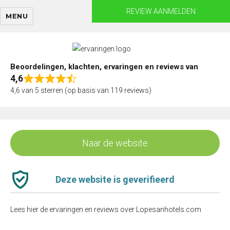
Skip
REVIEW AANMELDEN
MENU
to
content
Beoordelingen, klachten, ervaringen en reviews van
4,6
Rated
4,6 van 5 sterren (op basis van 119 reviews)
4,6
out
of
5
Naar de website
Deze website is geverifieerd
Lees hier de ervaringen en reviews over Lopesanhotels.com