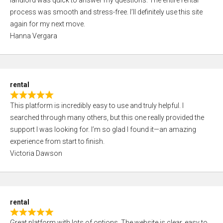
landlord was quick to answer my questions. The entire rental
e
o
process was smooth and stress-free. I’ll definitely use this site
d
f
again for my next move.
5
5
Hanna Vergara
,
0
o
u
rental
t
R
o
This platform is incredibly easy to use and truly helpful. I
a
f
searched through many others, but this one really provided the
t
5
support I was looking for. I’m so glad I found it—an amazing
e
experience from start to finish.
d
Victoria Dawson
5
,
0
o
rental
u
R
t
Great platform with lots of options. The website is clear, easy to