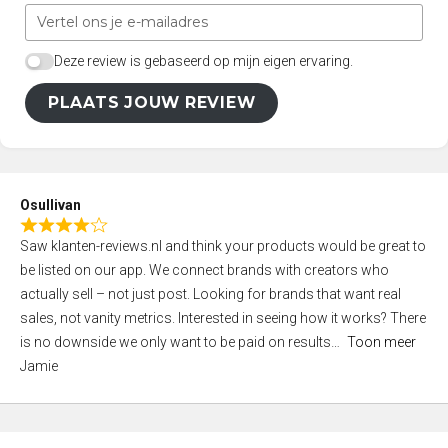
Deze review is gebaseerd op mijn eigen ervaring.
PLAATS JOUW REVIEW
Osullivan
R
Saw klanten-reviews.nl and think your products would be great to
a
be listed on our app. We connect brands with creators who
t
actually sell – not just post. Looking for brands that want real
e
sales, not vanity metrics. Interested in seeing how it works? There
d
is no downside we only want to be paid on results
Toon meer
4
Jamie
,
0
o