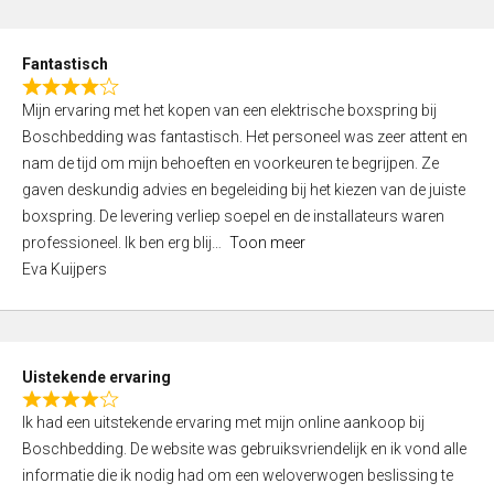
e
d
Fantastisch
5
R
,
Mijn ervaring met het kopen van een elektrische boxspring bij
a
0
Boschbedding was fantastisch. Het personeel was zeer attent en
t
o
nam de tijd om mijn behoeften en voorkeuren te begrijpen. Ze
e
u
gaven deskundig advies en begeleiding bij het kiezen van de juiste
d
t
boxspring. De levering verliep soepel en de installateurs waren
4
o
professioneel. Ik ben erg blij
Toon meer
,
f
Eva Kuijpers
0
5
o
u
t
Uistekende ervaring
o
R
f
Ik had een uitstekende ervaring met mijn online aankoop bij
a
5
Boschbedding. De website was gebruiksvriendelijk en ik vond alle
t
informatie die ik nodig had om een weloverwogen beslissing te
e