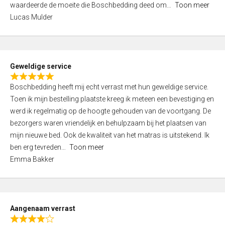
waardeerde de moeite die Boschbedding deed om
Toon meer
,
Lucas Mulder
0
o
u
t
Geweldige service
o
R
f
Boschbedding heeft mij echt verrast met hun geweldige service.
a
5
Toen ik mijn bestelling plaatste kreeg ik meteen een bevestiging en
t
werd ik regelmatig op de hoogte gehouden van de voortgang. De
e
bezorgers waren vriendelijk en behulpzaam bij het plaatsen van
d
mijn nieuwe bed. Ook de kwaliteit van het matras is uitstekend. Ik
5
ben erg tevreden
Toon meer
,
Emma Bakker
0
o
u
t
Aangenaam verrast
o
R