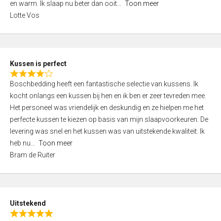
o
en warm. Ik slaap nu beter dan ooit
Toon meer
,
f
Lotte Vos
0
5
o
u
t
Kussen is perfect
o
R
f
Boschbedding heeft een fantastische selectie van kussens. Ik
a
5
kocht onlangs een kussen bij hen en ik ben er zeer tevreden mee.
t
Het personeel was vriendelijk en deskundig en ze hielpen me het
e
perfecte kussen te kiezen op basis van mijn slaapvoorkeuren. De
d
levering was snel en het kussen was van uitstekende kwaliteit. Ik
4
heb nu
Toon meer
,
Bram de Ruiter
0
o
u
t
Uitstekend
o
R
f