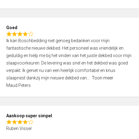
a
5
t
e
d
Goed
4
R
,
Ik kan Boschbedding niet genoeg bedanken voor mijn
a
0
fantastische nieuwe dekbed. Het personeel was vriendelijk en
t
o
geduldig en hielp me bij het vinden van het juiste dekbed voor mijn
e
u
slaapvoorkeuren. De levering was snel en het dekbed was goed
d
t
verpakt. Ik geniet nu van een heerlijk comfortabel en knus
4
o
slaapnest dankzij mijn nieuwe dekbed van
Toon meer
,
f
Maud Peters
0
5
o
u
t
Aankoop super simpel
o
R
f
Ruben Visser
a
5