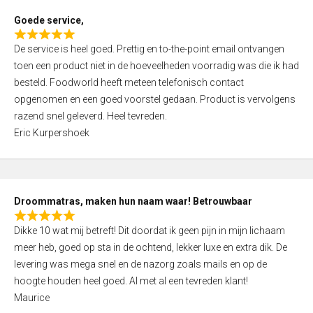
t
Goede service,
o
R
f
De service is heel goed. Prettig en to-the-point email ontvangen
a
5
toen een product niet in de hoeveelheden voorradig was die ik had
t
besteld. Foodworld heeft meteen telefonisch contact
e
opgenomen en een goed voorstel gedaan. Product is vervolgens
d
razend snel geleverd. Heel tevreden.
5
Eric Kurpershoek
,
0
o
u
Droommatras, maken hun naam waar! Betrouwbaar
t
R
o
Dikke 10 wat mij betreft! Dit doordat ik geen pijn in mijn lichaam
a
f
meer heb, goed op sta in de ochtend, lekker luxe en extra dik. De
t
5
levering was mega snel en de nazorg zoals mails en op de
e
hoogte houden heel goed. Al met al een tevreden klant!
d
Maurice
5