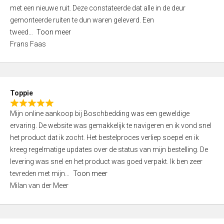
,
met een nieuwe ruit. Deze constateerde dat alle in de deur
0
gemonteerde ruiten te dun waren geleverd. Een
o
tweed
Toon meer
u
Frans Faas
t
o
f
5
Toppie
R
Mijn online aankoop bij Boschbedding was een geweldige
a
ervaring. De website was gemakkelijk te navigeren en ik vond snel
t
het product dat ik zocht. Het bestelproces verliep soepel en ik
e
kreeg regelmatige updates over de status van mijn bestelling. De
d
levering was snel en het product was goed verpakt. Ik ben zeer
5
tevreden met mijn
Toon meer
,
Milan van der Meer
0
o
u