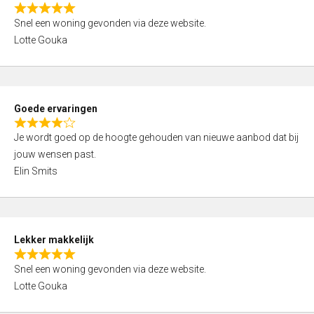
o
R
u
Snel een woning gevonden via deze website.
a
t
Lotte Gouka
t
o
e
f
d
5
5
Goede ervaringen
,
R
0
Je wordt goed op de hoogte gehouden van nieuwe aanbod dat bij
a
o
jouw wensen past.
t
u
Elin Smits
e
t
d
o
4
f
,
5
Lekker makkelijk
0
R
o
Snel een woning gevonden via deze website.
a
u
Lotte Gouka
t
t
e