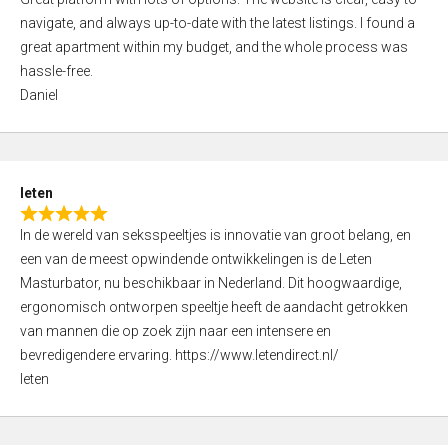
a
o
navigate, and always up-to-date with the latest listings. I found a
t
f
great apartment within my budget, and the whole process was
e
5
hassle-free.
d
Daniel
5
,
0
o
leten
u
R
t
In de wereld van seksspeeltjes is innovatie van groot belang, en
a
o
een van de meest opwindende ontwikkelingen is de Leten
t
f
Masturbator, nu beschikbaar in Nederland. Dit hoogwaardige,
e
5
ergonomisch ontworpen speeltje heeft de aandacht getrokken
d
van mannen die op zoek zijn naar een intensere en
5
bevredigendere ervaring. https://www.letendirect.nl/
,
leten
0
o
u