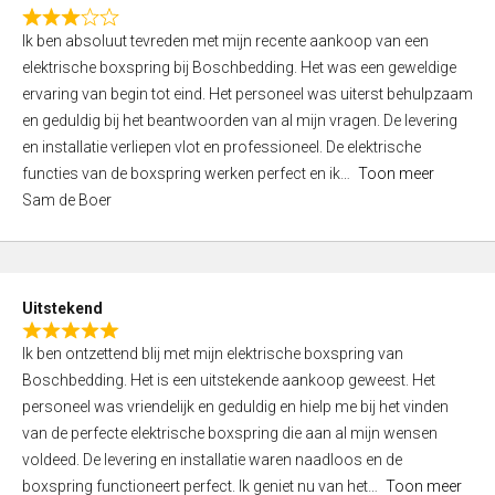
f
R
5
Ik ben absoluut tevreden met mijn recente aankoop van een
a
elektrische boxspring bij Boschbedding. Het was een geweldige
t
ervaring van begin tot eind. Het personeel was uiterst behulpzaam
e
en geduldig bij het beantwoorden van al mijn vragen. De levering
d
en installatie verliepen vlot en professioneel. De elektrische
3
functies van de boxspring werken perfect en ik
Toon meer
,
Sam de Boer
0
o
u
t
Uitstekend
o
R
f
Ik ben ontzettend blij met mijn elektrische boxspring van
a
5
Boschbedding. Het is een uitstekende aankoop geweest. Het
t
personeel was vriendelijk en geduldig en hielp me bij het vinden
e
van de perfecte elektrische boxspring die aan al mijn wensen
d
voldeed. De levering en installatie waren naadloos en de
5
boxspring functioneert perfect. Ik geniet nu van het
Toon meer