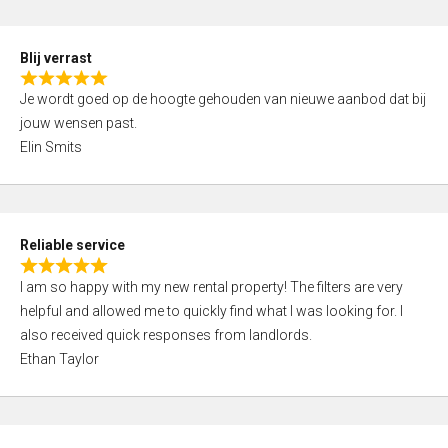
o
d
f
5
5
Blij verrast
,
R
0
Je wordt goed op de hoogte gehouden van nieuwe aanbod dat bij
a
o
jouw wensen past.
t
u
Elin Smits
e
t
d
o
5
f
,
5
Reliable service
0
R
o
I am so happy with my new rental property! The filters are very
a
u
helpful and allowed me to quickly find what I was looking for. I
t
t
also received quick responses from landlords.
e
o
Ethan Taylor
d
f
5
5
,
0