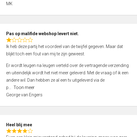
,
MK
0
o
u
t
Pas op malifide webshop levert niet.
o
R
Ik heb deze partij het voordeel van de twijfel gegeven. Maar dat
f
a
blijkt toch een fout van mij te zijn geweest.
5
t
e
Er wordt leugen na leugen verteld over de vertragende verzending
d
en uiteindelijk wordt het niet meer geleverd. Met de vraag of ik een
1
andere wil. Dan hebben ze al een tv uitgeleverd via de
,
p
Toon meer
0
George van Engers
o
u
t
o
Heel blij mee
f
R