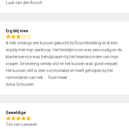
Luuk van den Bosch
0
o
u
t
Erg blij mee
o
R
f
Ik heb onlangs een kussen gekocht bij Boschbedding en ik ben
a
5
erg blij met mijn aankoop. Het bestelproces was eenvoudig en de
t
klantenservice was behulpzaam bij het beantwoorden van mijn
e
vragen. De levering verliep vlot en het kussen was goed verpakt.
d
Het kussen zelf is zeer comfortabel en heeft geholpen bij het
3
verminderen van nek
Toon meer
,
Anna Schouten
0
o
u
t
Geweldige
o
R
f
Tim van Leeuwen
a