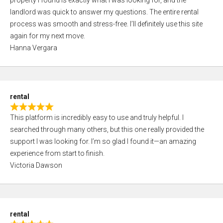
property I found is exactly what I was looking for, and the
t
t
landlord was quick to answer my questions. The entire rental
e
o
process was smooth and stress-free. I’ll definitely use this site
d
f
again for my next move.
5
5
Hanna Vergara
,
0
o
u
rental
t
R
o
This platform is incredibly easy to use and truly helpful. I
a
f
searched through many others, but this one really provided the
t
5
support I was looking for. I’m so glad I found it—an amazing
e
experience from start to finish.
d
Victoria Dawson
5
,
0
o
rental
u