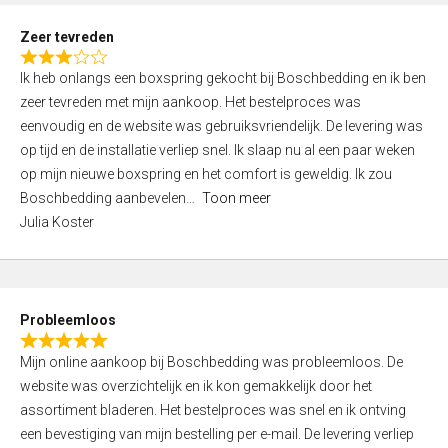
u
t
Zeer tevreden
o
R
f
Ik heb onlangs een boxspring gekocht bij Boschbedding en ik ben
a
5
zeer tevreden met mijn aankoop. Het bestelproces was
t
eenvoudig en de website was gebruiksvriendelijk. De levering was
e
op tijd en de installatie verliep snel. Ik slaap nu al een paar weken
d
op mijn nieuwe boxspring en het comfort is geweldig. Ik zou
3
Boschbedding aanbevelen
Toon meer
,
Julia Koster
0
o
u
t
Probleemloos
o
R
f
Mijn online aankoop bij Boschbedding was probleemloos. De
a
5
website was overzichtelijk en ik kon gemakkelijk door het
t
assortiment bladeren. Het bestelproces was snel en ik ontving
e
een bevestiging van mijn bestelling per e-mail. De levering verliep
d