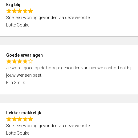
0
Erg blij
o
R
u
Snel een woning gevonden via deze website.
a
t
Lotte Gouka
t
o
e
f
d
5
5
Goede ervaringen
,
R
0
Je wordt goed op de hoogte gehouden van nieuwe aanbod dat bij
a
o
jouw wensen past.
t
u
Elin Smits
e
t
d
o
4
f
,
5
Lekker makkelijk
0
R
o
Snel een woning gevonden via deze website.
a
u
Lotte Gouka
t