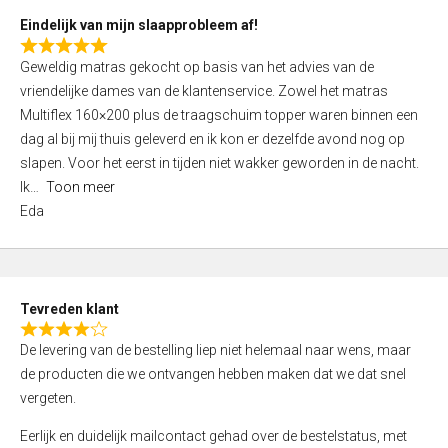
5
Eindelijk van mijn slaapprobleem af!
R
Geweldig matras gekocht op basis van het advies van de
a
vriendelijke dames van de klantenservice. Zowel het matras
t
Multiflex 160×200 plus de traagschuim topper waren binnen een
e
dag al bij mij thuis geleverd en ik kon er dezelfde avond nog op
d
slapen. Voor het eerst in tijden niet wakker geworden in de nacht.
5
Ik
Toon meer
,
Eda
0
o
u
t
Tevreden klant
o
R
f
De levering van de bestelling liep niet helemaal naar wens, maar
a
5
de producten die we ontvangen hebben maken dat we dat snel
t
vergeten.
e
d
Eerlijk en duidelijk mailcontact gehad over de bestelstatus, met