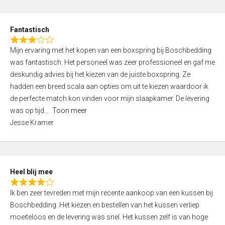
o
e
u
d
t
Fantastisch
4
o
R
,
f
Mijn ervaring met het kopen van een boxspring bij Boschbedding
a
0
5
was fantastisch. Het personeel was zeer professioneel en gaf me
t
o
deskundig advies bij het kiezen van de juiste boxspring. Ze
e
u
hadden een breed scala aan opties om uit te kiezen waardoor ik
d
t
de perfecte match kon vinden voor mijn slaapkamer. De levering
3
o
was op tijd
Toon meer
,
f
Jesse Kramer
0
5
o
u
t
Heel blij mee
o
R
f
Ik ben zeer tevreden met mijn recente aankoop van een kussen bij
a
5
Boschbedding. Het kiezen en bestellen van het kussen verliep
t
moeiteloos en de levering was snel. Het kussen zelf is van hoge
e