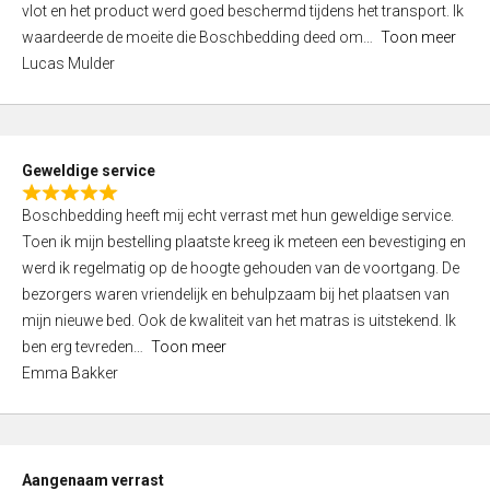
vlot en het product werd goed beschermd tijdens het transport. Ik
5
waardeerde de moeite die Boschbedding deed om
Toon meer
,
Lucas Mulder
0
o
u
t
Geweldige service
o
R
f
Boschbedding heeft mij echt verrast met hun geweldige service.
a
5
Toen ik mijn bestelling plaatste kreeg ik meteen een bevestiging en
t
werd ik regelmatig op de hoogte gehouden van de voortgang. De
e
bezorgers waren vriendelijk en behulpzaam bij het plaatsen van
d
mijn nieuwe bed. Ook de kwaliteit van het matras is uitstekend. Ik
5
ben erg tevreden
Toon meer
,
Emma Bakker
0
o
u
t
Aangenaam verrast