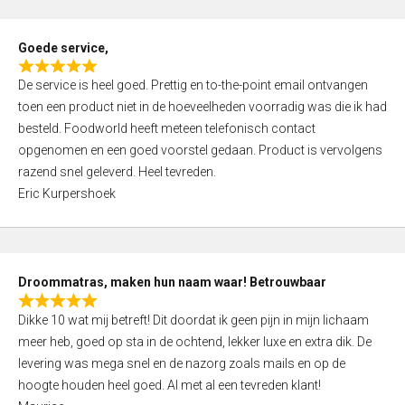
u
t
Goede service,
o
R
f
De service is heel goed. Prettig en to-the-point email ontvangen
a
5
toen een product niet in de hoeveelheden voorradig was die ik had
t
besteld. Foodworld heeft meteen telefonisch contact
e
opgenomen en een goed voorstel gedaan. Product is vervolgens
d
razend snel geleverd. Heel tevreden.
5
Eric Kurpershoek
,
0
o
u
Droommatras, maken hun naam waar! Betrouwbaar
t
R
o
Dikke 10 wat mij betreft! Dit doordat ik geen pijn in mijn lichaam
a
f
meer heb, goed op sta in de ochtend, lekker luxe en extra dik. De
t
5
levering was mega snel en de nazorg zoals mails en op de
e
hoogte houden heel goed. Al met al een tevreden klant!
d