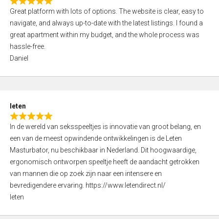
R
t
Great platform with lots of options. The website is clear, easy to
a
o
navigate, and always up-to-date with the latest listings. I found a
t
f
great apartment within my budget, and the whole process was
e
5
hassle-free.
d
Daniel
5
,
0
o
leten
u
R
t
In de wereld van seksspeeltjes is innovatie van groot belang, en
a
o
een van de meest opwindende ontwikkelingen is de Leten
t
f
Masturbator, nu beschikbaar in Nederland. Dit hoogwaardige,
e
5
ergonomisch ontworpen speeltje heeft de aandacht getrokken
d
van mannen die op zoek zijn naar een intensere en
5
bevredigendere ervaring. https://www.letendirect.nl/
,
leten
0
o