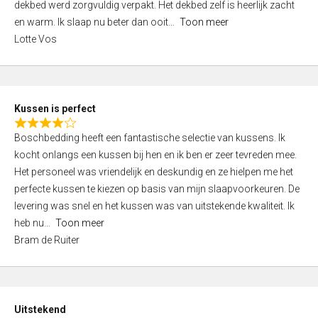
t
dekbed werd zorgvuldig verpakt. Het dekbed zelf is heerlijk zacht
4
o
en warm. Ik slaap nu beter dan ooit
Toon meer
,
f
Lotte Vos
0
5
o
u
t
Kussen is perfect
o
R
f
Boschbedding heeft een fantastische selectie van kussens. Ik
a
5
kocht onlangs een kussen bij hen en ik ben er zeer tevreden mee.
t
Het personeel was vriendelijk en deskundig en ze hielpen me het
e
perfecte kussen te kiezen op basis van mijn slaapvoorkeuren. De
d
levering was snel en het kussen was van uitstekende kwaliteit. Ik
4
heb nu
Toon meer
,
Bram de Ruiter
0
o
u
t
Uitstekend
o