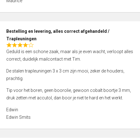
Maurice
5
,
0
o
Bestelling en levering, alles correct afgehandeld /
u
Trapleuningen
t
R
o
Geduld is een schone zaak, maar als je even wacht, verloopt alles
a
f
correct, duidelijk mailcontact met Tim.
t
5
e
De stalen trapleuningen 3 x 3 cm zijn mooi, zeker de houders,
d
prachtig.
4
Tip voor het boren, geen boorolie, gewoon cobalt boortje 3 mm,
,
druk zetten met accutol, dan boor je niet te hard en het werkt.
0
o
Edwin
u
Edwin Smits
t
o
f