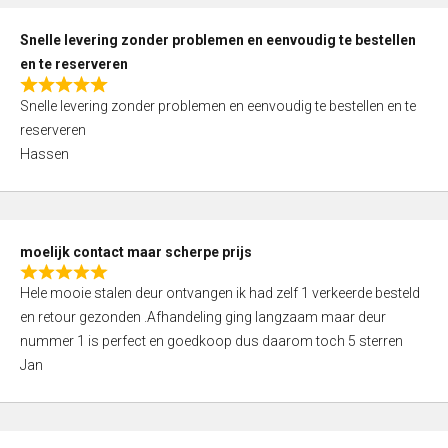
o
u
Snelle levering zonder problemen en eenvoudig te bestellen
t
en te reserveren
o
R
f
Snelle levering zonder problemen en eenvoudig te bestellen en te
a
5
reserveren
t
Hassen
e
d
5
,
moelijk contact maar scherpe prijs
0
R
o
Hele mooie stalen deur ontvangen ik had zelf 1 verkeerde besteld
a
u
en retour gezonden .Afhandeling ging langzaam maar deur
t
t
nummer 1 is perfect en goedkoop dus daarom toch 5 sterren
e
o
Jan
d
f
5
5
,