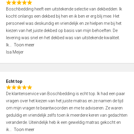
R
f
Boschbedding heeft een uitstekende selectie van dekbedden. Ik
a
5
kocht onlangs een dekbed bij hen en ik ben er erg blij mee. Het
t
personeel was deskundig en vriendelijk en ze hielpen me bij het
e
kiezen van het juiste dekbed op basis van mijn behoeften. De
d
levering was snel en het dekbed was van uitstekende kwaliteit.
5
Ik
Toon meer
,
Isa Meijer
0
o
u
t
Echt top
o
R
f
De klantenservice van Boschbedding is echt top. Ik had een paar
a
5
vragen over het kiezen van het juiste matras en ze namen de tijd
t
om mijn vragen te beantwoorden en me te adviseren. Ze waren
e
geduldig en vriendelijk zelfs toen ik meerdere keren van gedachten
d
veranderde. Uiteindelijk heb ik een geweldig matras gekocht en
5
ik
Toon meer
,