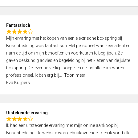
5
t
e
d
Fantastisch
5
R
,
Mijn ervaring met het kopen van een elektrische boxspring bij
a
0
Boschbedding was fantastisch. Het personeel was zeer attent en
t
o
nam de tijd om mijn behoeften en voorkeuren te begrijpen. Ze
e
u
gaven deskundig advies en begeleiding bij het kiezen van de juiste
d
t
boxspring. De levering verliep soepel en de installateurs waren
4
o
professioneel. Ik ben erg blij
Toon meer
,
f
Eva Kuijpers
0
5
o
u
t
Uistekende ervaring
o
R
f
Ik had een uitstekende ervaring met mijn online aankoop bij
a
5
Boschbedding. De website was gebruiksvriendelijk en ik vond alle
t