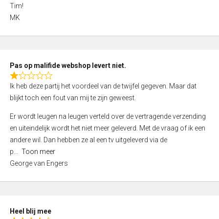
4
Tim!
,
MK
0
o
u
t
Pas op malifide webshop levert niet.
o
R
Ik heb deze partij het voordeel van de twijfel gegeven. Maar dat
f
a
blijkt toch een fout van mij te zijn geweest.
5
t
e
Er wordt leugen na leugen verteld over de vertragende verzending
d
en uiteindelijk wordt het niet meer geleverd. Met de vraag of ik een
1
andere wil. Dan hebben ze al een tv uitgeleverd via de
,
p
Toon meer
0
George van Engers
o
u
t
o
Heel blij mee