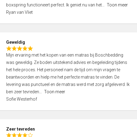
5
boxspring functioneert perfect. Ik geniet nu van het
Toon meer
,
Ryan van Vliet
0
o
u
t
Geweldig
o
R
f
Mijn ervaring met het kopen van een matras bij Boschbedding
a
5
was geweldig. Ze boden uitstekend advies en begeleiding tijdens
t
het hele proces. Het personeel nam de tijd om mijn vragen te
e
beantwoorden en hielp me het perfecte matras te vinden. De
d
levering was punctueel en de matras werd met zorg afgeleverd. Ik
5
ben zeer tevreden
Toon meer
,
Sofie Westerhof
0
o
u
t
Zeer tevreden
o