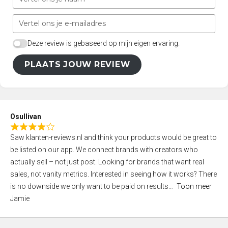
Deze review is gebaseerd op mijn eigen ervaring.
PLAATS JOUW REVIEW
Osullivan
R
Saw klanten-reviews.nl and think your products would be great to
a
be listed on our app. We connect brands with creators who
t
actually sell – not just post. Looking for brands that want real
e
sales, not vanity metrics. Interested in seeing how it works? There
d
is no downside we only want to be paid on results
Toon meer
4
Jamie
,
0