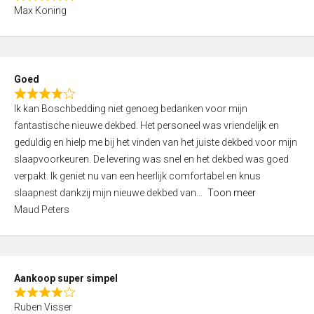
R
f
Max Koning
a
5
t
e
d
Goed
4
R
,
Ik kan Boschbedding niet genoeg bedanken voor mijn
a
0
fantastische nieuwe dekbed. Het personeel was vriendelijk en
t
o
geduldig en hielp me bij het vinden van het juiste dekbed voor mijn
e
u
slaapvoorkeuren. De levering was snel en het dekbed was goed
d
t
verpakt. Ik geniet nu van een heerlijk comfortabel en knus
4
o
slaapnest dankzij mijn nieuwe dekbed van
Toon meer
,
f
Maud Peters
0
5
o
u
t
Aankoop super simpel
o
R
f
Ruben Visser