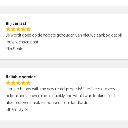
t
e
o
d
f
5
5
Blij verrast
,
R
0
Je wordt goed op de hoogte gehouden van nieuwe aanbod dat bij
a
o
jouw wensen past.
t
u
Elin Smits
e
t
d
o
5
f
,
5
Reliable service
0
R
o
I am so happy with my new rental property! The filters are very
a
u
helpful and allowed me to quickly find what I was looking for. I
t
t
also received quick responses from landlords.
e
o
Ethan Taylor
d
f
5
5
,