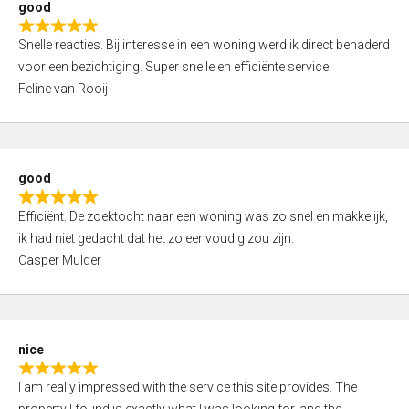
good
o
R
u
Snelle reacties. Bij interesse in een woning werd ik direct benaderd
a
t
voor een bezichtiging. Super snelle en efficiënte service.
t
o
Feline van Rooij
e
f
d
5
5
,
good
0
R
o
Efficiënt. De zoektocht naar een woning was zo snel en makkelijk,
a
u
ik had niet gedacht dat het zo eenvoudig zou zijn.
t
t
Casper Mulder
e
o
d
f
5
5
,
nice
0
R
o
I am really impressed with the service this site provides. The
a
u