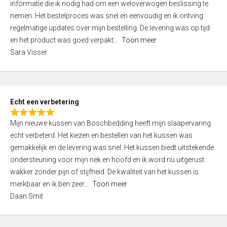
informatie die ik nodig had om een weloverwogen beslissing te
e
nemen. Het bestelproces was snel en eenvoudig en ik ontving
d
regelmatige updates over mijn bestelling. De levering was op tijd
4
en het product was goed verpakt
Toon meer
,
Sara Visser
0
o
u
t
Echt een verbetering
o
R
f
Mijn nieuwe kussen van Boschbedding heeft mijn slaapervaring
a
5
echt verbeterd. Het kiezen en bestellen van het kussen was
t
gemakkelijk en de levering was snel. Het kussen biedt uitstekende
e
ondersteuning voor mijn nek en hoofd en ik word nu uitgerust
d
wakker zonder pijn of stijfheid. De kwaliteit van het kussen is
5
merkbaar en ik ben zeer
Toon meer
,
Daan Smit
0
o