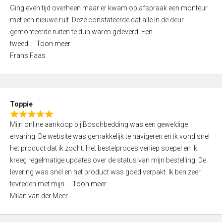
5
Ging even tijd overheen maar er kwam op afspraak een monteur
5
,
met een nieuwe ruit. Deze constateerde dat alle in de deur
0
gemonteerde ruiten te dun waren geleverd. Een
o
tweed
Toon meer
u
Frans Faas
t
o
f
5
Toppie
R
Mijn online aankoop bij Boschbedding was een geweldige
a
ervaring. De website was gemakkelijk te navigeren en ik vond snel
t
het product dat ik zocht. Het bestelproces verliep soepel en ik
e
kreeg regelmatige updates over de status van mijn bestelling. De
d
levering was snel en het product was goed verpakt. Ik ben zeer
5
tevreden met mijn
Toon meer
,
Milan van der Meer
0
o