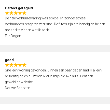
0
Perfect geregeld
o
R
u
De hele verhuurervaring was soepel en zonder stress.
a
t
Verhuurders reageren zeer snel. De filters zijn erg handig en helpen
t
o
me snel te vinden wat ik zoek.
e
f
Eliz Dogan
d
5
5
,
0
good
o
R
u
Snel een woning gevonden. Binnen een paar dagen had ik al een
a
t
bezichtiging en nu woon ik al in mijn nieuwe huis. Echt een
t
o
geweldige website.
e
f
Douwe Scholten
d
5
5
,
0