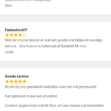
d
Wim
4
,
0
o
Fantastisch!!!
u
R
t
Wat een mooie deuren en wat een goede vriendelijke en kundige
a
o
service… Ons huis is nu helemaal af! Bedankt Mr. noir
t
f
Linda
e
5
d
4
,
Goede service
0
R
o
Bij een bij ons geplaatste taatsdeur was een ruit gesneuveld.
a
u
t
Kan gebeuren maar wel vervelend..
t
e
o
Contact opgenomen met Mr Noir om een nieuwe ruit te bestellen.
d
f