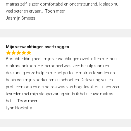
d
t
matras zelf is zeer comfortabel en ondersteunend. Ik slaap nu
5
o
veel beter en ervaar
Toon meer
,
f
Jasmijn Smeets
0
5
o
u
t
Mijn verwachtingen overtroggen
o
R
f
Boschbedding heeft mijn verwachtingen overtroffen met hun
a
5
matrasaankoop. Het personeel was zeer behulpzaam en
t
deskundig en ze hielpen me het perfecte matras te vinden op
e
basis van mijn voorkeuren en behoeften. De levering verliep
d
probleemloos en de matras was van hoge kwaliteit. Ik ben zeer
5
tevreden met mijn slaapervaring sinds ik het nieuwe matras
,
heb
Toon meer
0
Lynn Hoekstra
o
u
t