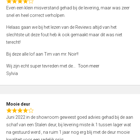
f
R
Even een klein misverstand gehad bij de levering, maar was zeer
5
a
snel en heel correct verholpen.
t
e
Helaas gaan we bij het lezen van de Reviews altijd van het
d
slechtste uit deze fout heb ik ook gemaakt maar dit was niet
4
terecht!
,
Bij deze alle lof aan Tim van mr. Noir!!
0
o
Wij zijn echt super tevreden met de
Toon meer
u
Sylvia
t
o
f
5
Mooie deur
R
Juni 2022 in de showroom geweest goed advies gehad bij de aan
a
schaf van een Stalen deur, bij levering miste ik 1 tussen lager wat
t
na gestuurd werd , na ruim 1 jaar nog erg blij met de deur mooie
e
kwaliteit voor een redelijk prijs.