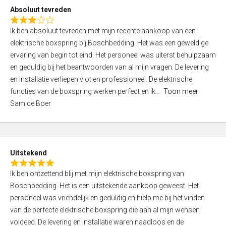
o
Absoluut tevreden
f
R
5
Ik ben absoluut tevreden met mijn recente aankoop van een
a
elektrische boxspring bij Boschbedding. Het was een geweldige
t
ervaring van begin tot eind. Het personeel was uiterst behulpzaam
e
en geduldig bij het beantwoorden van al mijn vragen. De levering
d
en installatie verliepen vlot en professioneel. De elektrische
3
functies van de boxspring werken perfect en ik
Toon meer
,
Sam de Boer
0
o
u
t
Uitstekend
o
R
f
Ik ben ontzettend blij met mijn elektrische boxspring van
a
5
Boschbedding. Het is een uitstekende aankoop geweest. Het
t
personeel was vriendelijk en geduldig en hielp me bij het vinden
e
van de perfecte elektrische boxspring die aan al mijn wensen
d
voldeed. De levering en installatie waren naadloos en de