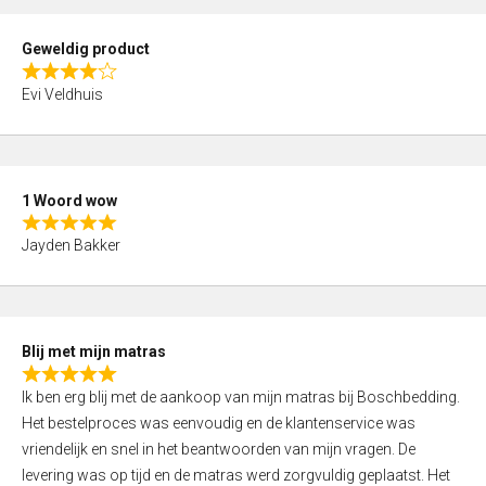
u
t
Geweldig product
o
R
f
Evi Veldhuis
a
5
t
e
d
1 Woord wow
4
R
,
Jayden Bakker
a
0
t
o
e
u
d
t
Blij met mijn matras
5
o
R
,
f
Ik ben erg blij met de aankoop van mijn matras bij Boschbedding.
a
0
5
Het bestelproces was eenvoudig en de klantenservice was
t
o
vriendelijk en snel in het beantwoorden van mijn vragen. De
e
u
levering was op tijd en de matras werd zorgvuldig geplaatst. Het