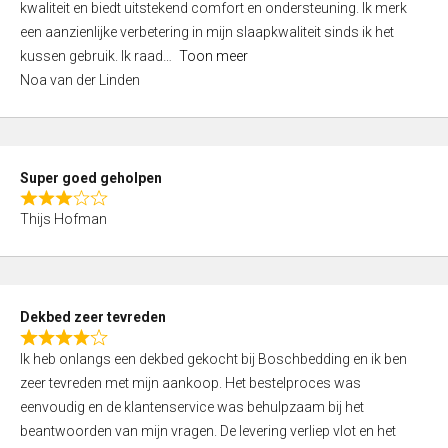
kwaliteit en biedt uitstekend comfort en ondersteuning. Ik merk
d
een aanzienlijke verbetering in mijn slaapkwaliteit sinds ik het
4
kussen gebruik. Ik raad
Toon meer
,
Noa van der Linden
0
o
u
t
Super goed geholpen
o
R
f
Thijs Hofman
a
5
t
e
d
Dekbed zeer tevreden
3
R
,
Ik heb onlangs een dekbed gekocht bij Boschbedding en ik ben
a
0
zeer tevreden met mijn aankoop. Het bestelproces was
t
o
eenvoudig en de klantenservice was behulpzaam bij het
e
u
beantwoorden van mijn vragen. De levering verliep vlot en het
d