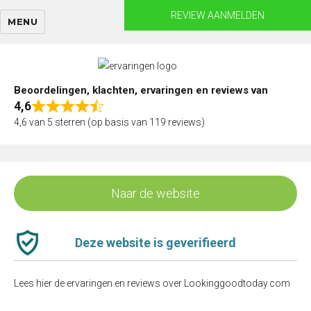
Skip
REVIEW AANMELDEN
MENU
to
content
Beoordelingen, klachten, ervaringen en reviews van
4,6
Rated
4,6 van 5 sterren (op basis van 119 reviews)
4,6
out
of
5
Naar de website
Deze website is geverifieerd
Lees hier de ervaringen en reviews over Lookinggoodtoday.com