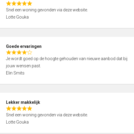
o
R
u
Snel een woning gevonden via deze website.
a
t
Lotte Gouka
t
o
e
f
d
5
5
Goede ervaringen
,
R
0
Je wordt goed op de hoogte gehouden van nieuwe aanbod dat bij
a
o
jouw wensen past.
t
u
Elin Smits
e
t
d
o
4
f
,
5
Lekker makkelijk
0
R
o
Snel een woning gevonden via deze website.
a
u
Lotte Gouka
t
t
e