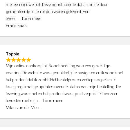
,
met een nieuwe ruit. Deze constateerde dat alle in de deur
0
gemonteerde ruiten te dun waren geleverd. Een
o
tweed
Toon meer
u
Frans Faas
t
o
f
5
Toppie
R
Mijn online aankoop bij Boschbedding was een geweldige
a
ervaring. De website was gemakkelijk te navigeren en ik vond snel
t
het product dat ik zocht. Het bestelproces verliep soepel en ik
e
kreeg regelmatige updates over de status van mijn bestelling. De
d
levering was snel en het product was goed verpakt. Ik ben zeer
5
tevreden met mijn
Toon meer
,
Milan van der Meer
0
o
u