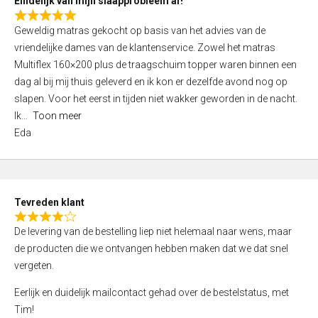
Eindelijk van mijn slaapprobleem af!
R
Geweldig matras gekocht op basis van het advies van de
a
vriendelijke dames van de klantenservice. Zowel het matras
t
Multiflex 160×200 plus de traagschuim topper waren binnen een
e
dag al bij mij thuis geleverd en ik kon er dezelfde avond nog op
d
slapen. Voor het eerst in tijden niet wakker geworden in de nacht.
5
Ik
Toon meer
,
Eda
0
o
u
t
Tevreden klant
o
R
f
De levering van de bestelling liep niet helemaal naar wens, maar
a
5
de producten die we ontvangen hebben maken dat we dat snel
t
vergeten.
e
d
Eerlijk en duidelijk mailcontact gehad over de bestelstatus, met
4
Tim!