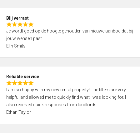
o
d
f
5
5
Blij verrast
,
R
0
Je wordt goed op de hoogte gehouden van nieuwe aanbod dat bij
a
o
jouw wensen past.
t
u
Elin Smits
e
t
d
o
5
f
,
5
Reliable service
0
R
o
I am so happy with my new rental property! The filters are very
a
u
helpful and allowed me to quickly find what I was looking for. I
t
t
also received quick responses from landlords.
e
o
Ethan Taylor
d
f
5
5
,
0