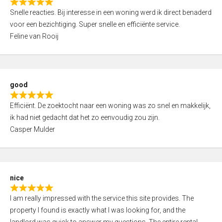
R
u
Snelle reacties. Bij interesse in een woning werd ik direct benaderd
a
t
voor een bezichtiging. Super snelle en efficiënte service.
t
o
Feline van Rooij
e
f
d
5
5
,
good
0
R
o
Efficiënt. De zoektocht naar een woning was zo snel en makkelijk,
a
u
ik had niet gedacht dat het zo eenvoudig zou zijn.
t
t
Casper Mulder
e
o
d
f
5
5
,
nice
0
R
o
I am really impressed with the service this site provides. The
a
u
property I found is exactly what I was looking for, and the
t
t