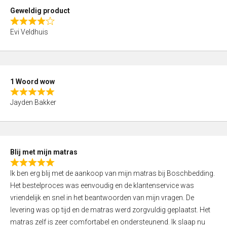
t
Geweldig product
o
R
f
Evi Veldhuis
a
5
t
e
d
1 Woord wow
4
R
,
Jayden Bakker
a
0
t
o
e
u
d
t
Blij met mijn matras
5
o
R
,
f
Ik ben erg blij met de aankoop van mijn matras bij Boschbedding.
a
0
5
Het bestelproces was eenvoudig en de klantenservice was
t
o
vriendelijk en snel in het beantwoorden van mijn vragen. De
e
u
levering was op tijd en de matras werd zorgvuldig geplaatst. Het
d
t
matras zelf is zeer comfortabel en ondersteunend. Ik slaap nu