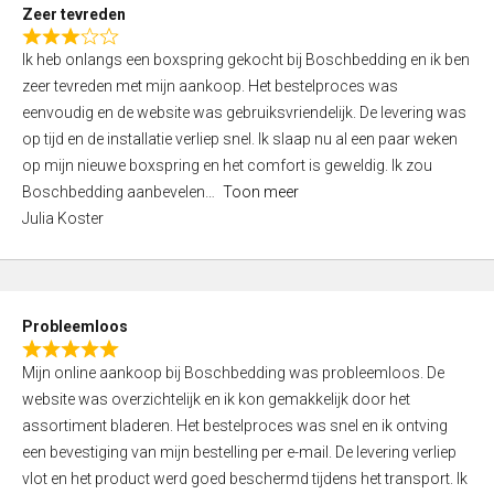
t
Zeer tevreden
o
R
f
Ik heb onlangs een boxspring gekocht bij Boschbedding en ik ben
a
5
zeer tevreden met mijn aankoop. Het bestelproces was
t
eenvoudig en de website was gebruiksvriendelijk. De levering was
e
op tijd en de installatie verliep snel. Ik slaap nu al een paar weken
d
op mijn nieuwe boxspring en het comfort is geweldig. Ik zou
3
Boschbedding aanbevelen
Toon meer
,
Julia Koster
0
o
u
t
Probleemloos
o
R
f
Mijn online aankoop bij Boschbedding was probleemloos. De
a
5
website was overzichtelijk en ik kon gemakkelijk door het
t
assortiment bladeren. Het bestelproces was snel en ik ontving
e
een bevestiging van mijn bestelling per e-mail. De levering verliep
d
vlot en het product werd goed beschermd tijdens het transport. Ik
5