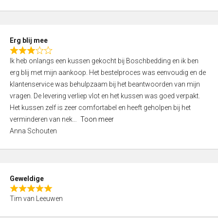
o
u
t
Erg blij mee
o
R
f
Ik heb onlangs een kussen gekocht bij Boschbedding en ik ben
a
5
erg blij met mijn aankoop. Het bestelproces was eenvoudig en de
t
klantenservice was behulpzaam bij het beantwoorden van mijn
e
vragen. De levering verliep vlot en het kussen was goed verpakt.
d
Het kussen zelf is zeer comfortabel en heeft geholpen bij het
3
verminderen van nek
Toon meer
,
Anna Schouten
0
o
u
t
Geweldige
o
R
f
Tim van Leeuwen
a
5
t