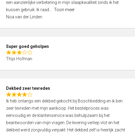
een aanzienlijke verbetering in mijn slaapkwaliteit sinds ik het
4
kussen gebruik. Ik raad
Toon meer
,
Noa van der Linden
0
o
u
t
Super goed geholpen
o
R
f
Thijs Hofman
a
5
t
e
d
Dekbed zeer tevreden
3
R
,
Ik heb onlangs een dekbed gekocht bij Boschbedding en ik ben
a
0
zeer tevreden met mijn aankoop. Het bestelproces was
t
o
eenvoudig en de klantenservice was behulpzaam bij het
e
u
beantwoorden van mijn vragen. De levering verliep vlot en het
d
t
dekbed werd zorgvuldig verpakt. Het dekbed zelf is heerlijk zacht
4