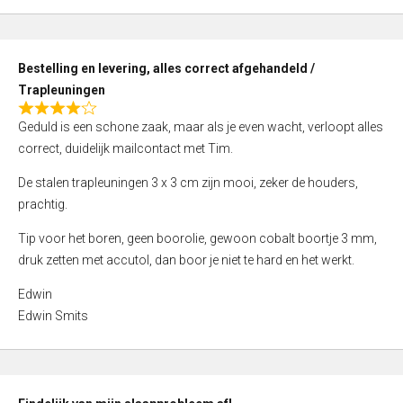
,
0
o
Bestelling en levering, alles correct afgehandeld /
u
Trapleuningen
t
R
o
Geduld is een schone zaak, maar als je even wacht, verloopt alles
a
f
correct, duidelijk mailcontact met Tim.
t
5
e
De stalen trapleuningen 3 x 3 cm zijn mooi, zeker de houders,
d
prachtig.
4
Tip voor het boren, geen boorolie, gewoon cobalt boortje 3 mm,
,
druk zetten met accutol, dan boor je niet te hard en het werkt.
0
o
Edwin
u
Edwin Smits
t
o
f
5