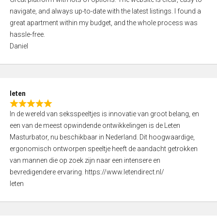
a
o
navigate, and always up-to-date with the latest listings. I found a
t
f
great apartment within my budget, and the whole process was
e
5
hassle-free.
d
Daniel
5
,
0
o
leten
u
R
t
In de wereld van seksspeeltjes is innovatie van groot belang, en
a
o
een van de meest opwindende ontwikkelingen is de Leten
t
f
Masturbator, nu beschikbaar in Nederland. Dit hoogwaardige,
e
5
ergonomisch ontworpen speeltje heeft de aandacht getrokken
d
van mannen die op zoek zijn naar een intensere en
5
bevredigendere ervaring. https://www.letendirect.nl/
,
leten
0
o
u