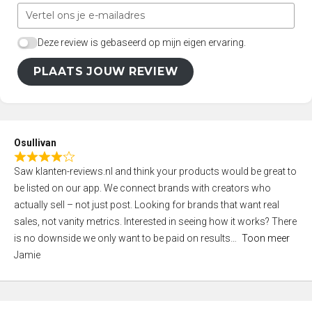
Deze review is gebaseerd op mijn eigen ervaring.
PLAATS JOUW REVIEW
Osullivan
R
Saw klanten-reviews.nl and think your products would be great to
a
be listed on our app. We connect brands with creators who
t
actually sell – not just post. Looking for brands that want real
e
sales, not vanity metrics. Interested in seeing how it works? There
d
is no downside we only want to be paid on results
Toon meer
4
Jamie
,
0
o