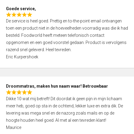
t
Goede service,
o
R
f
De service is heel goed. Prettig en to-the-point email ontvangen
a
5
toen een product niet in de hoeveelheden voorradig was die ik had
t
besteld. Foodworld heeft meteen telefonisch contact
e
opgenomen en een goed voorstel gedaan. Product is vervolgens
d
razend snel geleverd. Heel tevreden.
5
Eric Kurpershoek
,
0
o
u
Droommatras, maken hun naam waar! Betrouwbaar
t
R
o
Dikke 10 wat mij betreft! Dit doordat ik geen pijn in mijn lichaam
a
f
meer heb, goed op sta in de ochtend, lekker luxe en extra dik. De
t
5
levering was mega snel en de nazorg zoals mails en op de
e
hoogte houden heel goed. Al met al een tevreden klant!
d
Maurice
5