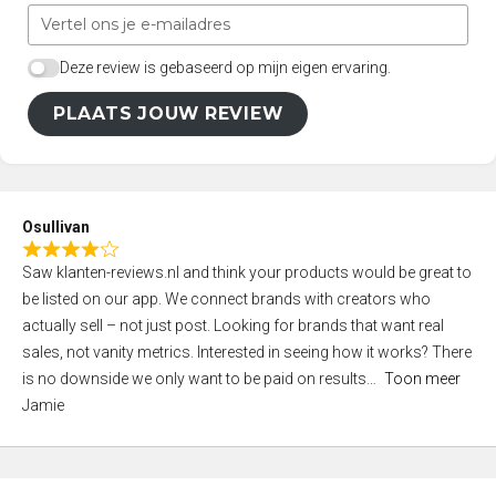
Deze review is gebaseerd op mijn eigen ervaring.
PLAATS JOUW REVIEW
Osullivan
R
Saw klanten-reviews.nl and think your products would be great to
a
be listed on our app. We connect brands with creators who
t
actually sell – not just post. Looking for brands that want real
e
sales, not vanity metrics. Interested in seeing how it works? There
d
is no downside we only want to be paid on results
Toon meer
4
Jamie
,
0
o