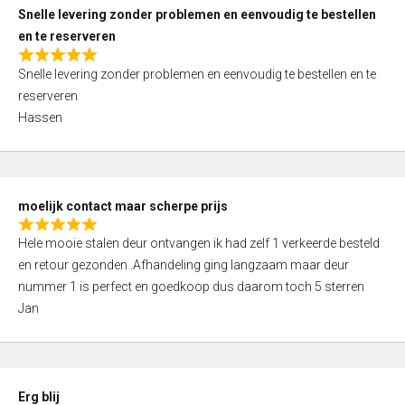
u
Snelle levering zonder problemen en eenvoudig te bestellen
t
en te reserveren
o
R
f
Snelle levering zonder problemen en eenvoudig te bestellen en te
a
5
reserveren
t
Hassen
e
d
5
,
moelijk contact maar scherpe prijs
0
R
o
Hele mooie stalen deur ontvangen ik had zelf 1 verkeerde besteld
a
u
en retour gezonden .Afhandeling ging langzaam maar deur
t
t
nummer 1 is perfect en goedkoop dus daarom toch 5 sterren
e
o
Jan
d
f
5
5
,
0
Erg blij