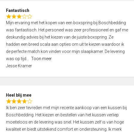
u
d
t
Fantastisch
4
o
R
,
f
Mijn ervaring met het kopen van een boxspring bij Boschbedding
a
0
5
was fantastisch. Het personeel was zeer professioneel en gaf me
t
o
deskundig advies bij het kiezen van de juiste boxspring. Ze
e
u
hadden een breed scala aan opties om uit te kiezen waardoor ik
d
t
de perfecte match kon vinden voor mijn slaapkamer. De levering
3
o
was op tijd
Toon meer
,
f
Jesse Kramer
0
5
o
u
t
Heel blij mee
o
R
f
Ik ben zeer tevreden met mijn recente aankoop van een kussen bij
a
5
Boschbedding. Het kiezen en bestellen van het kussen verliep
t
moeiteloos en de levering was snel. Het kussen zelf is van hoge
e
kwaliteit en biedt uitstekend comfort en ondersteuning. Ik merk
d