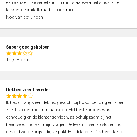
een aanzienlijke verbetering in mijn slaapkwaliteit sinds ik het
4
kussen gebruik. Ik raad
Toon meer
,
Noa van der Linden
0
o
u
t
Super goed geholpen
o
R
f
Thijs Hofman
a
5
t
e
d
Dekbed zeer tevreden
3
R
,
Ik heb onlangs een dekbed gekocht bij Boschbedding en ik ben
a
0
zeer tevreden met mijn aankoop. Het bestelproces was
t
o
eenvoudig en de klantenservice was behulpzaam bij het
e
u
beantwoorden van mijn vragen. De levering verliep vlot en het
d
t
dekbed werd zorgvuldig verpakt. Het dekbed zelf is heerlijk zacht
4