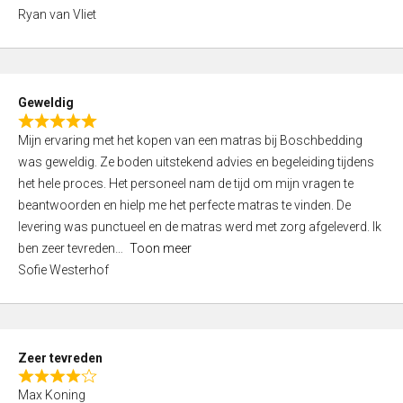
,
Ryan van Vliet
0
o
u
t
Geweldig
o
R
f
Mijn ervaring met het kopen van een matras bij Boschbedding
a
5
was geweldig. Ze boden uitstekend advies en begeleiding tijdens
t
het hele proces. Het personeel nam de tijd om mijn vragen te
e
beantwoorden en hielp me het perfecte matras te vinden. De
d
levering was punctueel en de matras werd met zorg afgeleverd. Ik
5
ben zeer tevreden
Toon meer
,
Sofie Westerhof
0
o
u
t
Zeer tevreden
o
R
f
Max Koning