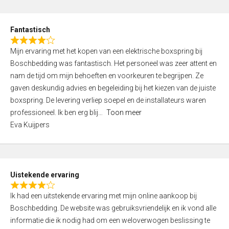
e
d
Fantastisch
5
R
,
Mijn ervaring met het kopen van een elektrische boxspring bij
a
0
Boschbedding was fantastisch. Het personeel was zeer attent en
t
o
nam de tijd om mijn behoeften en voorkeuren te begrijpen. Ze
e
u
gaven deskundig advies en begeleiding bij het kiezen van de juiste
d
t
boxspring. De levering verliep soepel en de installateurs waren
4
o
professioneel. Ik ben erg blij
Toon meer
,
f
Eva Kuijpers
0
5
o
u
t
Uistekende ervaring
o
R
f
Ik had een uitstekende ervaring met mijn online aankoop bij
a
5
Boschbedding. De website was gebruiksvriendelijk en ik vond alle
t
informatie die ik nodig had om een weloverwogen beslissing te
e