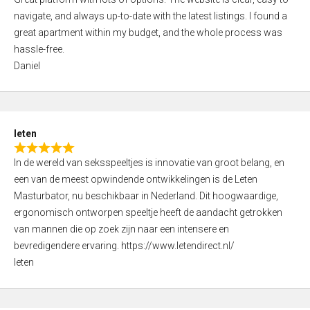
a
o
navigate, and always up-to-date with the latest listings. I found a
t
f
great apartment within my budget, and the whole process was
e
5
hassle-free.
d
Daniel
5
,
0
o
leten
u
R
t
In de wereld van seksspeeltjes is innovatie van groot belang, en
a
o
een van de meest opwindende ontwikkelingen is de Leten
t
f
Masturbator, nu beschikbaar in Nederland. Dit hoogwaardige,
e
5
ergonomisch ontworpen speeltje heeft de aandacht getrokken
d
van mannen die op zoek zijn naar een intensere en
5
bevredigendere ervaring. https://www.letendirect.nl/
,
leten
0
o
u