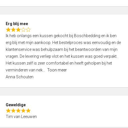
o
u
t
Erg blij mee
o
R
f
Ik heb onlangs een kussen gekocht bij Boschbedding en ik ben
a
5
erg blij met mijn aankoop. Het bestelproces was eenvoudig en de
t
klantenservice was behulpzaam bij het beantwoorden van mijn
e
vragen. De levering verliep vlot en het kussen was goed verpakt.
d
Het kussen zelf is zeer comfortabel en heeft geholpen bij het
3
verminderen van nek
Toon meer
,
Anna Schouten
0
o
u
t
Geweldige
o
R
f
Tim van Leeuwen
a
5
t