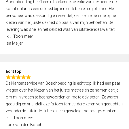
Boschbedding heeft een uitstekende selectie van dekbedden. Ik
a
5
kocht onlangs een dekbed bij hen en ik ben er erg blij mee. Het
t
personeel was deskundig en vriendelijk en ze hielpen me bij het
e
kiezen van het juiste dekbed op basis van mijn behoeften. De
d
levering was snel en het dekbed was van uitstekende kwaliteit.
5
Ik
Toon meer
,
Isa Meijer
0
o
u
t
Echt top
o
R
f
De klantenservice van Boschbedding is echt top. Ik had een paar
a
5
vragen over het kiezen van het juiste matras en ze namen de tijd
t
om mijn vragen te beantwoorden en me te adviseren. Ze waren
e
geduldig en vriendelijk zelfs toen ik meerdere keren van gedachten
d
veranderde. Uiteindelijk heb ik een geweldig matras gekocht en
5
ik
Toon meer
,
Luuk van den Bosch
0