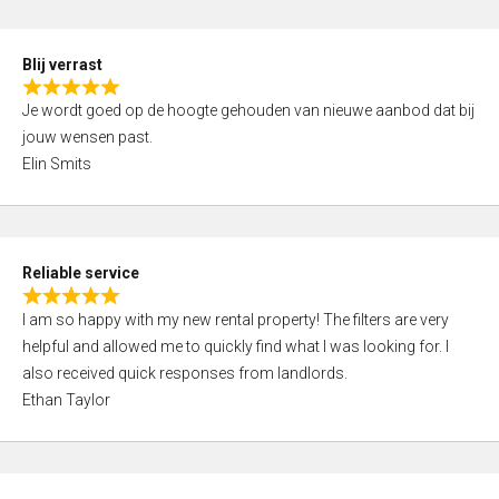
o
d
f
5
5
Blij verrast
,
R
0
Je wordt goed op de hoogte gehouden van nieuwe aanbod dat bij
a
o
jouw wensen past.
t
u
Elin Smits
e
t
d
o
5
f
,
5
Reliable service
0
R
o
I am so happy with my new rental property! The filters are very
a
u
helpful and allowed me to quickly find what I was looking for. I
t
t
also received quick responses from landlords.
e
o
Ethan Taylor
d
f
5
5
,
0