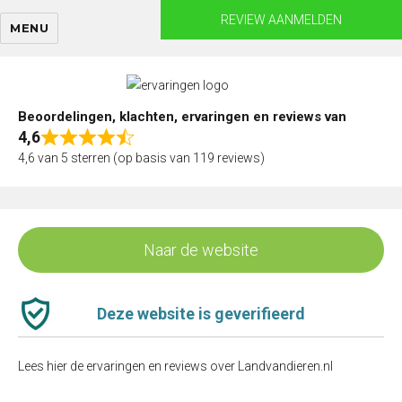
Skip
REVIEW AANMELDEN
MENU
to
content
Beoordelingen, klachten, ervaringen en reviews van
4,6
Rated
4,6 van 5 sterren (op basis van 119 reviews)
4,6
out
of
5
Naar de website
Deze website is geverifieerd
Lees hier de ervaringen en reviews over Landvandieren.nl