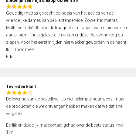
Eindelijk van mijn slaapprobleem af!
R
Geweldig matras gekocht op basis van het advies van de
a
vriendelijke dames van de klantenservice. Zowel het matras
t
Multiflex 160×200 plus de traagschuim topper waren binnen een
e
dag al bij mij thuis geleverd en ik kon er dezelfde avond nog op
d
slapen. Voor het eerst in tijden niet wakker geworden in de nacht.
5
Ik
Toon meer
,
Eda
0
o
u
t
Tevreden klant
o
R
f
De levering van de bestelling liep niet helemaal naar wens, maar
a
5
de producten die we ontvangen hebben maken dat we dat snel
t
vergeten.
e
d
Eerlijk en duidelijk mailcontact gehad over de bestelstatus, met
4
Tim!