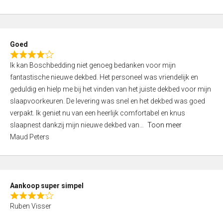
a
5
t
e
d
Goed
4
R
,
Ik kan Boschbedding niet genoeg bedanken voor mijn
a
0
fantastische nieuwe dekbed. Het personeel was vriendelijk en
t
o
geduldig en hielp me bij het vinden van het juiste dekbed voor mijn
e
u
slaapvoorkeuren. De levering was snel en het dekbed was goed
d
t
verpakt. Ik geniet nu van een heerlijk comfortabel en knus
4
o
slaapnest dankzij mijn nieuwe dekbed van
Toon meer
,
f
Maud Peters
0
5
o
u
t
Aankoop super simpel
o
R
f
Ruben Visser
a
5