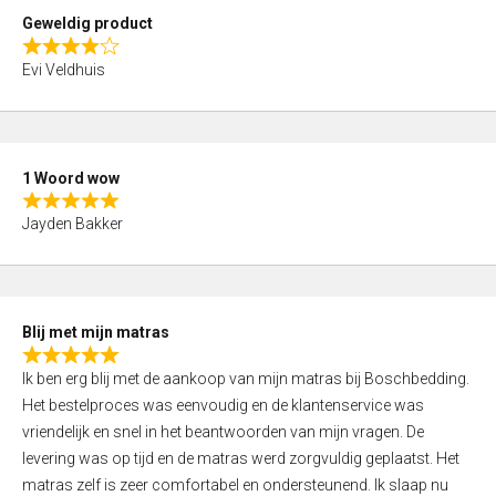
t
Geweldig product
o
R
f
Evi Veldhuis
a
5
t
e
d
1 Woord wow
4
R
,
Jayden Bakker
a
0
t
o
e
u
d
t
Blij met mijn matras
5
o
R
,
f
Ik ben erg blij met de aankoop van mijn matras bij Boschbedding.
a
0
5
Het bestelproces was eenvoudig en de klantenservice was
t
o
vriendelijk en snel in het beantwoorden van mijn vragen. De
e
u
levering was op tijd en de matras werd zorgvuldig geplaatst. Het
d
t
matras zelf is zeer comfortabel en ondersteunend. Ik slaap nu