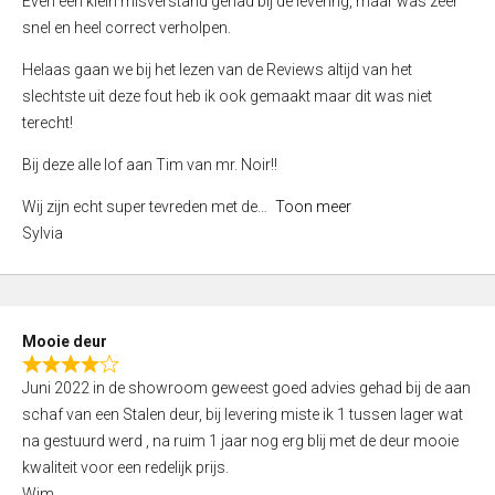
Even een klein misverstand gehad bij de levering, maar was zeer
5
a
snel en heel correct verholpen.
t
e
Helaas gaan we bij het lezen van de Reviews altijd van het
d
slechtste uit deze fout heb ik ook gemaakt maar dit was niet
4
terecht!
,
Bij deze alle lof aan Tim van mr. Noir!!
0
o
Wij zijn echt super tevreden met de
Toon meer
u
Sylvia
t
o
f
5
Mooie deur
R
Juni 2022 in de showroom geweest goed advies gehad bij de aan
a
schaf van een Stalen deur, bij levering miste ik 1 tussen lager wat
t
na gestuurd werd , na ruim 1 jaar nog erg blij met de deur mooie
e
kwaliteit voor een redelijk prijs.
d
Wim