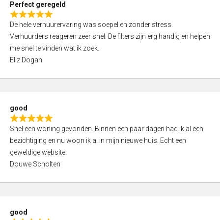
Perfect geregeld
o
R
u
De hele verhuurervaring was soepel en zonder stress.
a
t
Verhuurders reageren zeer snel. De filters zijn erg handig en helpen
t
o
me snel te vinden wat ik zoek.
e
f
Eliz Dogan
d
5
5
,
0
good
o
R
u
Snel een woning gevonden. Binnen een paar dagen had ik al een
a
t
bezichtiging en nu woon ik al in mijn nieuwe huis. Echt een
t
o
geweldige website.
e
f
Douwe Scholten
d
5
5
,
0
good
o