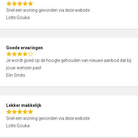
o
R
u
Snel een woning gevonden via deze website.
a
t
Lotte Gouka
t
o
e
f
d
5
5
Goede ervaringen
,
R
0
Je wordt goed op de hoogte gehouden van nieuwe aanbod dat bij
a
o
jouw wensen past.
t
u
Elin Smits
e
t
d
o
4
f
,
5
Lekker makkelijk
0
R
o
Snel een woning gevonden via deze website.
a
u
Lotte Gouka
t
t
e