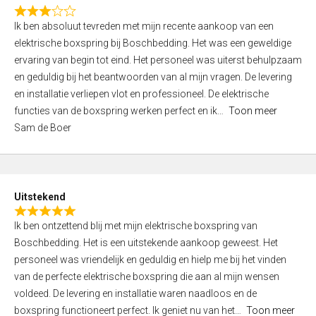
f
R
5
Ik ben absoluut tevreden met mijn recente aankoop van een
a
elektrische boxspring bij Boschbedding. Het was een geweldige
t
ervaring van begin tot eind. Het personeel was uiterst behulpzaam
e
en geduldig bij het beantwoorden van al mijn vragen. De levering
d
en installatie verliepen vlot en professioneel. De elektrische
3
functies van de boxspring werken perfect en ik
Toon meer
,
Sam de Boer
0
o
u
t
Uitstekend
o
R
f
Ik ben ontzettend blij met mijn elektrische boxspring van
a
5
Boschbedding. Het is een uitstekende aankoop geweest. Het
t
personeel was vriendelijk en geduldig en hielp me bij het vinden
e
van de perfecte elektrische boxspring die aan al mijn wensen
d
voldeed. De levering en installatie waren naadloos en de
5
boxspring functioneert perfect. Ik geniet nu van het
Toon meer