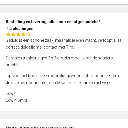
,
0
o
Bestelling en levering, alles correct afgehandeld /
u
Trapleuningen
t
R
o
Geduld is een schone zaak, maar als je even wacht, verloopt alles
a
f
correct, duidelijk mailcontact met Tim.
t
5
e
De stalen trapleuningen 3 x 3 cm zijn mooi, zeker de houders,
d
prachtig.
4
Tip voor het boren, geen boorolie, gewoon cobalt boortje 3 mm,
,
druk zetten met accutol, dan boor je niet te hard en het werkt.
0
o
Edwin
u
Edwin Smits
t
o
f
5