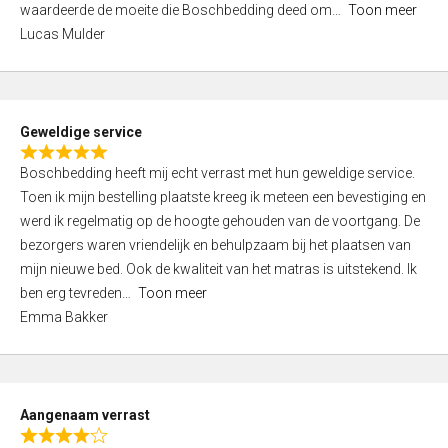
waardeerde de moeite die Boschbedding deed om
Toon meer
,
Lucas Mulder
0
o
u
t
Geweldige service
o
R
f
Boschbedding heeft mij echt verrast met hun geweldige service.
a
5
Toen ik mijn bestelling plaatste kreeg ik meteen een bevestiging en
t
werd ik regelmatig op de hoogte gehouden van de voortgang. De
e
bezorgers waren vriendelijk en behulpzaam bij het plaatsen van
d
mijn nieuwe bed. Ook de kwaliteit van het matras is uitstekend. Ik
5
ben erg tevreden
Toon meer
,
Emma Bakker
0
o
u
t
Aangenaam verrast
o
R