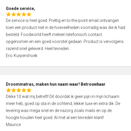
t
Goede service,
o
R
f
De service is heel goed. Prettig en to-the-point email ontvangen
a
5
toen een product niet in de hoeveelheden voorradig was die ik had
t
besteld. Foodworld heeft meteen telefonisch contact
e
opgenomen en een goed voorstel gedaan. Product is vervolgens
d
razend snel geleverd. Heel tevreden.
5
Eric Kurpershoek
,
0
o
u
Droommatras, maken hun naam waar! Betrouwbaar
t
R
o
Dikke 10 wat mij betreft! Dit doordat ik geen pijn in mijn lichaam
a
f
meer heb, goed op sta in de ochtend, lekker luxe en extra dik. De
t
5
levering was mega snel en de nazorg zoals mails en op de
e
hoogte houden heel goed. Al met al een tevreden klant!
d
Maurice
5