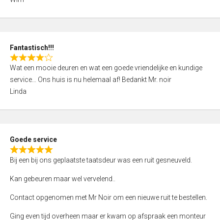
4
,
0
o
Fantastisch!!!
u
R
t
Wat een mooie deuren en wat een goede vriendelijke en kundige
a
o
service… Ons huis is nu helemaal af! Bedankt Mr. noir
t
f
Linda
e
5
d
4
,
Goede service
0
R
o
Bij een bij ons geplaatste taatsdeur was een ruit gesneuveld.
a
u
t
Kan gebeuren maar wel vervelend..
t
e
o
Contact opgenomen met Mr Noir om een nieuwe ruit te bestellen.
d
f
5
Ging even tijd overheen maar er kwam op afspraak een monteur
5