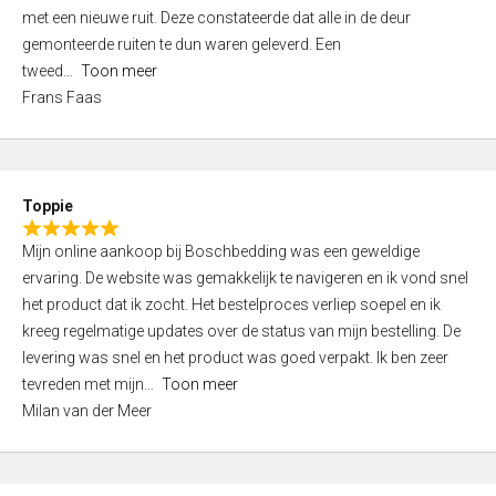
,
met een nieuwe ruit. Deze constateerde dat alle in de deur
0
gemonteerde ruiten te dun waren geleverd. Een
o
tweed
Toon meer
u
Frans Faas
t
o
f
5
Toppie
R
Mijn online aankoop bij Boschbedding was een geweldige
a
ervaring. De website was gemakkelijk te navigeren en ik vond snel
t
het product dat ik zocht. Het bestelproces verliep soepel en ik
e
kreeg regelmatige updates over de status van mijn bestelling. De
d
levering was snel en het product was goed verpakt. Ik ben zeer
5
tevreden met mijn
Toon meer
,
Milan van der Meer
0
o
u