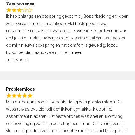
t
Zeer tevreden
o
R
f
Ik heb onlangs een boxspring gekocht bij Boschbedding en ik ben
a
5
zeer tevreden met mijn aankoop. Het bestelproces was
t
eenvoudig en de website was gebruiksvriendelijk. De levering was
e
op tijd en de installatie verliep snel. Ik slaap nu al een paar weken
d
op mijn nieuwe boxspring en het comfort is geweldig. Ik zou
3
Boschbedding aanbevelen
Toon meer
,
Julia Koster
0
o
u
t
Probleemloos
o
R
f
Mijn online aankoop bij Boschbedding was probleemloos. De
a
5
website was overzichtelijk en ik kon gemakkelijk door het
t
assortiment bladeren. Het bestelproces was snel en ik ontving
e
een bevestiging van mijn bestelling per e-mail. De levering verliep
d
vlot en het product werd goed beschermd tijdens het transport. Ik
5