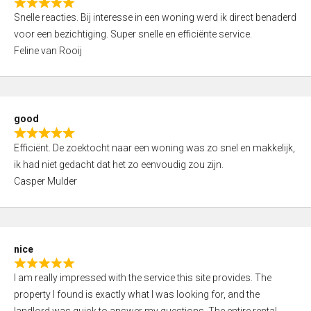
R
u
Snelle reacties. Bij interesse in een woning werd ik direct benaderd
a
t
voor een bezichtiging. Super snelle en efficiënte service.
t
o
Feline van Rooij
e
f
d
5
5
,
good
0
R
o
Efficiënt. De zoektocht naar een woning was zo snel en makkelijk,
a
u
ik had niet gedacht dat het zo eenvoudig zou zijn.
t
t
Casper Mulder
e
o
d
f
5
5
,
nice
0
R
o
I am really impressed with the service this site provides. The
a
u
property I found is exactly what I was looking for, and the
t
t