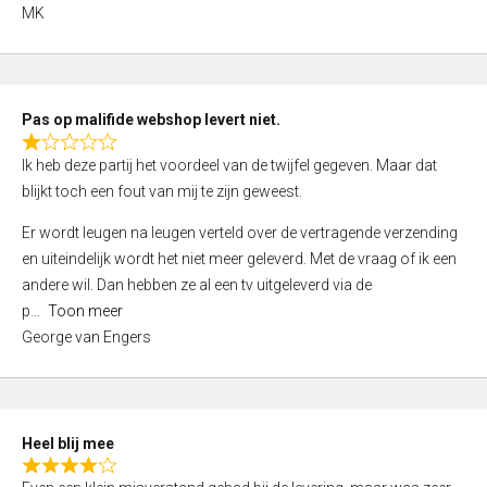
,
MK
0
o
u
t
Pas op malifide webshop levert niet.
o
R
Ik heb deze partij het voordeel van de twijfel gegeven. Maar dat
f
a
blijkt toch een fout van mij te zijn geweest.
5
t
e
Er wordt leugen na leugen verteld over de vertragende verzending
d
en uiteindelijk wordt het niet meer geleverd. Met de vraag of ik een
1
andere wil. Dan hebben ze al een tv uitgeleverd via de
,
p
Toon meer
0
George van Engers
o
u
t
o
Heel blij mee
f
R