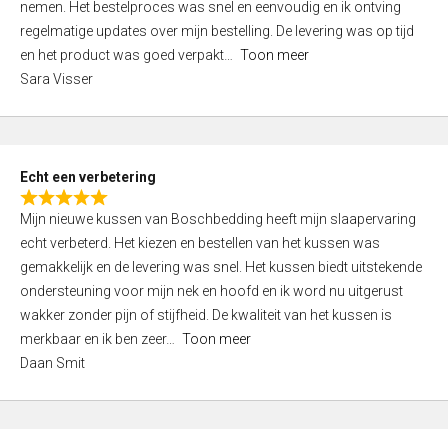
nemen. Het bestelproces was snel en eenvoudig en ik ontving
d
regelmatige updates over mijn bestelling. De levering was op tijd
4
en het product was goed verpakt
Toon meer
,
Sara Visser
0
o
u
t
Echt een verbetering
o
R
f
Mijn nieuwe kussen van Boschbedding heeft mijn slaapervaring
a
5
echt verbeterd. Het kiezen en bestellen van het kussen was
t
gemakkelijk en de levering was snel. Het kussen biedt uitstekende
e
ondersteuning voor mijn nek en hoofd en ik word nu uitgerust
d
wakker zonder pijn of stijfheid. De kwaliteit van het kussen is
5
merkbaar en ik ben zeer
Toon meer
,
Daan Smit
0
o
u