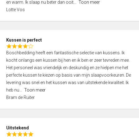
o
en warm. Ik slaap nu beter dan ooit
Toon meer
,
f
Lotte Vos
0
5
o
u
t
Kussen is perfect
o
R
f
Boschbedding heeft een fantastische selectie van kussens. Ik
a
5
kocht onlangs een kussen bij hen en ik ben er zeer tevreden mee.
t
Het personeel was vriendelijk en deskundig en ze hielpen me het
e
perfecte kussen te kiezen op basis van mijn slaapvoorkeuren. De
d
levering was snel en het kussen was van uitstekende kwaliteit. Ik
4
heb nu
Toon meer
,
Bram de Ruiter
0
o
u
t
Uitstekend
o
R
f