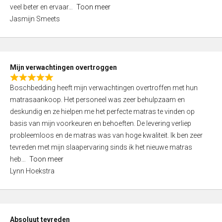
5
o
veel beter en ervaar
Toon meer
,
f
Jasmijn Smeets
0
5
o
u
t
Mijn verwachtingen overtroggen
o
R
f
Boschbedding heeft mijn verwachtingen overtroffen met hun
a
5
matrasaankoop. Het personeel was zeer behulpzaam en
t
deskundig en ze hielpen me het perfecte matras te vinden op
e
basis van mijn voorkeuren en behoeften. De levering verliep
d
probleemloos en de matras was van hoge kwaliteit. Ik ben zeer
5
tevreden met mijn slaapervaring sinds ik het nieuwe matras
,
heb
Toon meer
0
Lynn Hoekstra
o
u
t
o
Absoluut tevreden