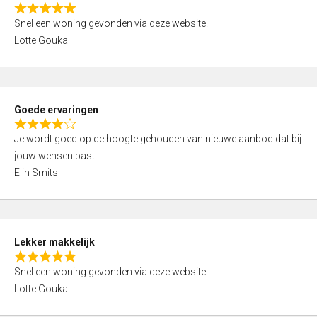
o
R
u
Snel een woning gevonden via deze website.
a
t
Lotte Gouka
t
o
e
f
d
5
5
Goede ervaringen
,
R
0
Je wordt goed op de hoogte gehouden van nieuwe aanbod dat bij
a
o
jouw wensen past.
t
u
Elin Smits
e
t
d
o
4
f
,
5
Lekker makkelijk
0
R
o
Snel een woning gevonden via deze website.
a
u
Lotte Gouka
t
t
e