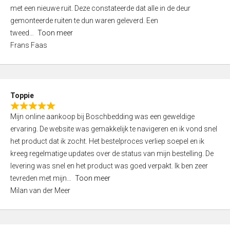
,
met een nieuwe ruit. Deze constateerde dat alle in de deur
0
gemonteerde ruiten te dun waren geleverd. Een
o
tweed
Toon meer
u
Frans Faas
t
o
f
5
Toppie
R
Mijn online aankoop bij Boschbedding was een geweldige
a
ervaring. De website was gemakkelijk te navigeren en ik vond snel
t
het product dat ik zocht. Het bestelproces verliep soepel en ik
e
kreeg regelmatige updates over de status van mijn bestelling. De
d
levering was snel en het product was goed verpakt. Ik ben zeer
5
tevreden met mijn
Toon meer
,
Milan van der Meer
0
o
u