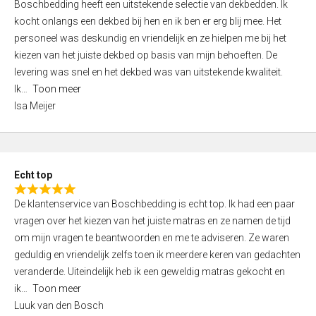
Boschbedding heeft een uitstekende selectie van dekbedden. Ik
a
5
kocht onlangs een dekbed bij hen en ik ben er erg blij mee. Het
t
personeel was deskundig en vriendelijk en ze hielpen me bij het
e
kiezen van het juiste dekbed op basis van mijn behoeften. De
d
levering was snel en het dekbed was van uitstekende kwaliteit.
5
Ik
Toon meer
,
Isa Meijer
0
o
u
t
Echt top
o
R
f
De klantenservice van Boschbedding is echt top. Ik had een paar
a
5
vragen over het kiezen van het juiste matras en ze namen de tijd
t
om mijn vragen te beantwoorden en me te adviseren. Ze waren
e
geduldig en vriendelijk zelfs toen ik meerdere keren van gedachten
d
veranderde. Uiteindelijk heb ik een geweldig matras gekocht en
5
ik
Toon meer
,
Luuk van den Bosch
0