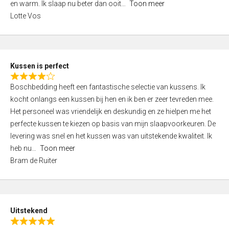
o
en warm. Ik slaap nu beter dan ooit
Toon meer
,
f
Lotte Vos
0
5
o
u
t
Kussen is perfect
o
R
f
Boschbedding heeft een fantastische selectie van kussens. Ik
a
5
kocht onlangs een kussen bij hen en ik ben er zeer tevreden mee.
t
Het personeel was vriendelijk en deskundig en ze hielpen me het
e
perfecte kussen te kiezen op basis van mijn slaapvoorkeuren. De
d
levering was snel en het kussen was van uitstekende kwaliteit. Ik
4
heb nu
Toon meer
,
Bram de Ruiter
0
o
u
t
Uitstekend
o
R
f