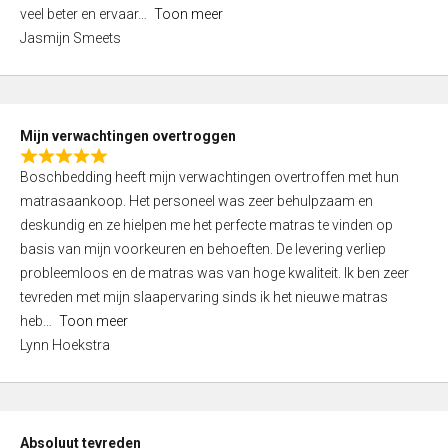
5
o
veel beter en ervaar
Toon meer
,
f
Jasmijn Smeets
0
5
o
u
t
Mijn verwachtingen overtroggen
o
R
f
Boschbedding heeft mijn verwachtingen overtroffen met hun
a
5
matrasaankoop. Het personeel was zeer behulpzaam en
t
deskundig en ze hielpen me het perfecte matras te vinden op
e
basis van mijn voorkeuren en behoeften. De levering verliep
d
probleemloos en de matras was van hoge kwaliteit. Ik ben zeer
5
tevreden met mijn slaapervaring sinds ik het nieuwe matras
,
heb
Toon meer
0
Lynn Hoekstra
o
u
t
o
Absoluut tevreden