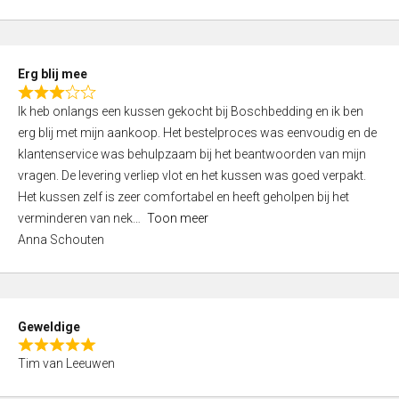
o
u
t
Erg blij mee
o
R
f
Ik heb onlangs een kussen gekocht bij Boschbedding en ik ben
a
5
erg blij met mijn aankoop. Het bestelproces was eenvoudig en de
t
klantenservice was behulpzaam bij het beantwoorden van mijn
e
vragen. De levering verliep vlot en het kussen was goed verpakt.
d
Het kussen zelf is zeer comfortabel en heeft geholpen bij het
3
verminderen van nek
Toon meer
,
Anna Schouten
0
o
u
t
Geweldige
o
R
f
Tim van Leeuwen
a
5
t