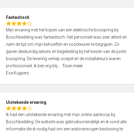
e
d
Fantastisch
5
R
,
Mijn ervaring met het kopen van een elektrische boxspring bij
a
0
Boschbedding was fantastisch. Het personeel was zeer attent en
t
o
nam de tijd om mijn behoeften en voorkeuren te begrijpen. Ze
e
u
gaven deskundig advies en begeleiding bij het kiezen van de juiste
d
t
boxspring. De levering verliep soepel en de installateurs waren
4
o
professioneel. Ik ben erg blij
Toon meer
,
f
Eva Kuijpers
0
5
o
u
t
Uistekende ervaring
o
R
f
Ik had een uitstekende ervaring met mijn online aankoop bij
a
5
Boschbedding. De website was gebruiksvriendelijk en ik vond alle
t
informatie die ik nodig had om een weloverwogen beslissing te
e