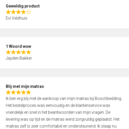
t
Geweldig product
o
R
f
Evi Veldhuis
a
5
t
e
d
1 Woord wow
4
R
,
Jayden Bakker
a
0
t
o
e
u
d
t
Blij met mijn matras
5
o
R
,
f
Ik ben erg blij met de aankoop van mijn matras bij Boschbedding.
a
0
5
Het bestelproces was eenvoudig en de klantenservice was
t
o
vriendelijk en snel in het beantwoorden van mijn vragen. De
e
u
levering was op tijd en de matras werd zorgvuldig geplaatst. Het
d
t
matras zelf is zeer comfortabel en ondersteunend. Ik slaap nu