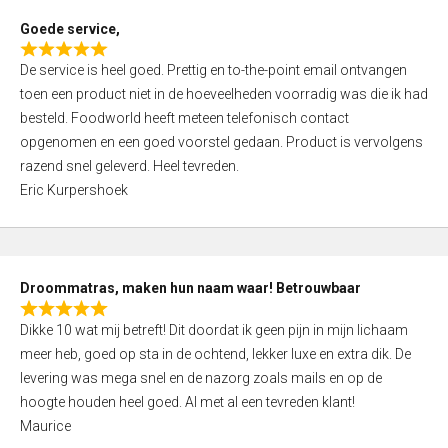
t
Goede service,
o
R
f
De service is heel goed. Prettig en to-the-point email ontvangen
a
5
toen een product niet in de hoeveelheden voorradig was die ik had
t
besteld. Foodworld heeft meteen telefonisch contact
e
opgenomen en een goed voorstel gedaan. Product is vervolgens
d
razend snel geleverd. Heel tevreden.
5
Eric Kurpershoek
,
0
o
u
Droommatras, maken hun naam waar! Betrouwbaar
t
R
o
Dikke 10 wat mij betreft! Dit doordat ik geen pijn in mijn lichaam
a
f
meer heb, goed op sta in de ochtend, lekker luxe en extra dik. De
t
5
levering was mega snel en de nazorg zoals mails en op de
e
hoogte houden heel goed. Al met al een tevreden klant!
d
Maurice
5