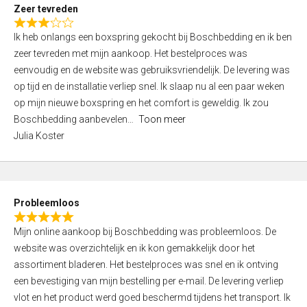
t
Zeer tevreden
o
R
f
Ik heb onlangs een boxspring gekocht bij Boschbedding en ik ben
a
5
zeer tevreden met mijn aankoop. Het bestelproces was
t
eenvoudig en de website was gebruiksvriendelijk. De levering was
e
op tijd en de installatie verliep snel. Ik slaap nu al een paar weken
d
op mijn nieuwe boxspring en het comfort is geweldig. Ik zou
3
Boschbedding aanbevelen
Toon meer
,
Julia Koster
0
o
u
t
Probleemloos
o
R
f
Mijn online aankoop bij Boschbedding was probleemloos. De
a
5
website was overzichtelijk en ik kon gemakkelijk door het
t
assortiment bladeren. Het bestelproces was snel en ik ontving
e
een bevestiging van mijn bestelling per e-mail. De levering verliep
d
vlot en het product werd goed beschermd tijdens het transport. Ik
5