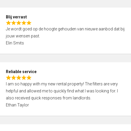
o
d
f
5
5
Blij verrast
,
R
0
Je wordt goed op de hoogte gehouden van nieuwe aanbod dat bij
a
o
jouw wensen past.
t
u
Elin Smits
e
t
d
o
5
f
,
5
Reliable service
0
R
o
I am so happy with my new rental property! The filters are very
a
u
helpful and allowed me to quickly find what I was looking for. I
t
t
also received quick responses from landlords.
e
o
Ethan Taylor
d
f
5
5
,
0