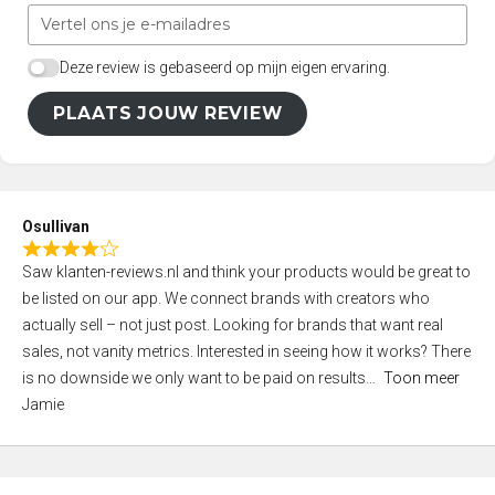
Deze review is gebaseerd op mijn eigen ervaring.
PLAATS JOUW REVIEW
Osullivan
R
Saw klanten-reviews.nl and think your products would be great to
a
be listed on our app. We connect brands with creators who
t
actually sell – not just post. Looking for brands that want real
e
sales, not vanity metrics. Interested in seeing how it works? There
d
is no downside we only want to be paid on results
Toon meer
4
Jamie
,
0
o