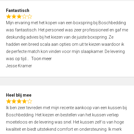
u
d
t
Fantastisch
4
o
R
,
f
Mijn ervaring met het kopen van een boxspring bij Boschbedding
a
0
5
was fantastisch. Het personeel was zeer professioneel en gaf me
t
o
deskundig advies bij het kiezen van de juiste boxspring. Ze
e
u
hadden een breed scala aan opties om uit te kiezen waardoor ik
d
t
de perfecte match kon vinden voor mijn slaapkamer. De levering
3
o
was op tijd
Toon meer
,
f
Jesse Kramer
0
5
o
u
t
Heel blij mee
o
R
f
Ik ben zeer tevreden met mijn recente aankoop van een kussen bij
a
5
Boschbedding. Het kiezen en bestellen van het kussen verliep
t
moeiteloos en de levering was snel. Het kussen zelf is van hoge
e
kwaliteit en biedt uitstekend comfort en ondersteuning. Ik merk
d