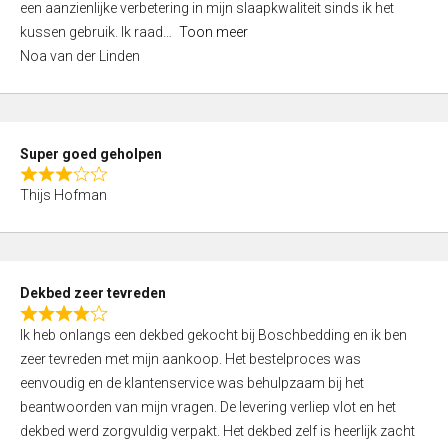
een aanzienlijke verbetering in mijn slaapkwaliteit sinds ik het
4
kussen gebruik. Ik raad
Toon meer
,
Noa van der Linden
0
o
u
t
Super goed geholpen
o
R
f
Thijs Hofman
a
5
t
e
d
Dekbed zeer tevreden
3
R
,
Ik heb onlangs een dekbed gekocht bij Boschbedding en ik ben
a
0
zeer tevreden met mijn aankoop. Het bestelproces was
t
o
eenvoudig en de klantenservice was behulpzaam bij het
e
u
beantwoorden van mijn vragen. De levering verliep vlot en het
d
t
dekbed werd zorgvuldig verpakt. Het dekbed zelf is heerlijk zacht
4