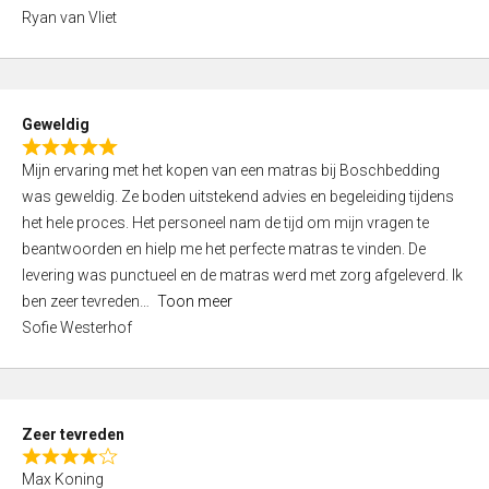
,
Ryan van Vliet
0
o
u
t
Geweldig
o
R
f
Mijn ervaring met het kopen van een matras bij Boschbedding
a
5
was geweldig. Ze boden uitstekend advies en begeleiding tijdens
t
het hele proces. Het personeel nam de tijd om mijn vragen te
e
beantwoorden en hielp me het perfecte matras te vinden. De
d
levering was punctueel en de matras werd met zorg afgeleverd. Ik
5
ben zeer tevreden
Toon meer
,
Sofie Westerhof
0
o
u
t
Zeer tevreden
o
R
f
Max Koning