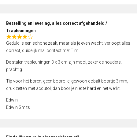
,
0
o
Bestelling en levering, alles correct afgehandeld /
u
Trapleuningen
t
R
o
Geduld is een schone zaak, maar als je even wacht, verloopt alles
a
f
correct, duidelijk mailcontact met Tim.
t
5
e
De stalen trapleuningen 3 x 3 cm zijn mooi, zeker de houders,
d
prachtig.
4
Tip voor het boren, geen boorolie, gewoon cobalt boortje 3 mm,
,
druk zetten met accutol, dan boor je niet te hard en het werkt.
0
o
Edwin
u
Edwin Smits
t
o
f
5