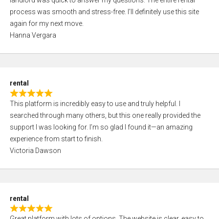
landlord was quick to answer my questions. The entire rental
e
o
process was smooth and stress-free. I’ll definitely use this site
d
f
again for my next move.
5
5
Hanna Vergara
,
0
o
u
rental
t
R
o
This platform is incredibly easy to use and truly helpful. I
a
f
searched through many others, but this one really provided the
t
5
support I was looking for. I’m so glad I found it—an amazing
e
experience from start to finish.
d
Victoria Dawson
5
,
0
o
rental
u
R
t
Great platform with lots of options. The website is clear, easy to