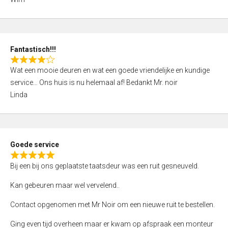
4
,
0
o
Fantastisch!!!
u
R
t
Wat een mooie deuren en wat een goede vriendelijke en kundige
a
o
service… Ons huis is nu helemaal af! Bedankt Mr. noir
t
f
Linda
e
5
d
4
,
Goede service
0
R
o
Bij een bij ons geplaatste taatsdeur was een ruit gesneuveld.
a
u
t
Kan gebeuren maar wel vervelend..
t
e
o
Contact opgenomen met Mr Noir om een nieuwe ruit te bestellen.
d
f
5
Ging even tijd overheen maar er kwam op afspraak een monteur
5