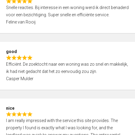
R
u
Snelle reacties. Bij interesse in een woning werd ik direct benaderd
a
t
voor een bezichtiging. Super snelle en efficiënte service.
t
o
Feline van Rooij
e
f
d
5
5
,
good
0
R
o
Efficiënt. De zoektocht naar een woning was zo snel en makkelijk,
a
u
ik had niet gedacht dat het zo eenvoudig zou zijn.
t
t
Casper Mulder
e
o
d
f
5
5
,
nice
0
R
o
I am really impressed with the service this site provides. The
a
u
property I found is exactly what I was looking for, and the
t
t