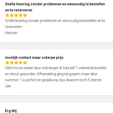
u
Snelle levering zonder problemen en eenvoudig te bestellen
t
en te reserveren
o
R
f
Snelle levering zonder problemen en eenvoudig te bestellen en te
a
5
reserveren
t
Hassen
e
d
5
,
moelijk contact maar scherpe prijs
0
R
o
Hele mooie stalen deur ontvangen ik had zelf 1 verkeerde besteld
a
u
en retour gezonden .Afhandeling ging langzaam maar deur
t
t
nummer 1 is perfect en goedkoop dus daarom toch 5 sterren
e
o
Jan
d
f
5
5
,
0
Erg blij