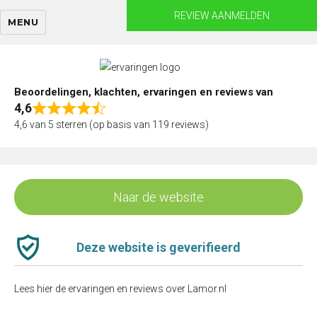
Skip
REVIEW AANMELDEN
MENU
to
content
Beoordelingen, klachten, ervaringen en reviews van
4,6
Rated
4,6 van 5 sterren (op basis van 119 reviews)
4,6
out
of
5
Naar de website
Deze website is geverifieerd
Lees hier de ervaringen en reviews over Lamor.nl