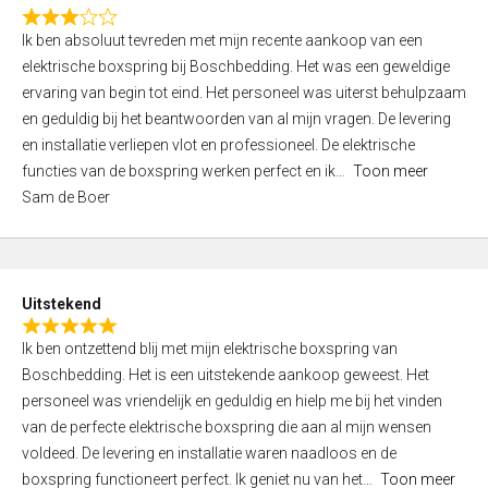
f
R
5
Ik ben absoluut tevreden met mijn recente aankoop van een
a
elektrische boxspring bij Boschbedding. Het was een geweldige
t
ervaring van begin tot eind. Het personeel was uiterst behulpzaam
e
en geduldig bij het beantwoorden van al mijn vragen. De levering
d
en installatie verliepen vlot en professioneel. De elektrische
3
functies van de boxspring werken perfect en ik
Toon meer
,
Sam de Boer
0
o
u
t
Uitstekend
o
R
f
Ik ben ontzettend blij met mijn elektrische boxspring van
a
5
Boschbedding. Het is een uitstekende aankoop geweest. Het
t
personeel was vriendelijk en geduldig en hielp me bij het vinden
e
van de perfecte elektrische boxspring die aan al mijn wensen
d
voldeed. De levering en installatie waren naadloos en de
5
boxspring functioneert perfect. Ik geniet nu van het
Toon meer