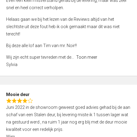
Even een klein misverstand gehad bij de levering, maar was zeer
5
a
snel en heel correct verholpen.
t
e
Helaas gaan we bij het lezen van de Reviews altijd van het
d
slechtste uit deze fout heb ik ook gemaakt maar dit was niet
4
terecht!
,
Bij deze alle lof aan Tim van mr. Noir!!
0
o
Wij zijn echt super tevreden met de
Toon meer
u
Sylvia
t
o
f
5
Mooie deur
R
Juni 2022 in de showroom geweest goed advies gehad bij de aan
a
schaf van een Stalen deur, bij levering miste ik 1 tussen lager wat
t
na gestuurd werd , na ruim 1 jaar nog erg blij met de deur mooie
e
kwaliteit voor een redelijk prijs.
d
Wim