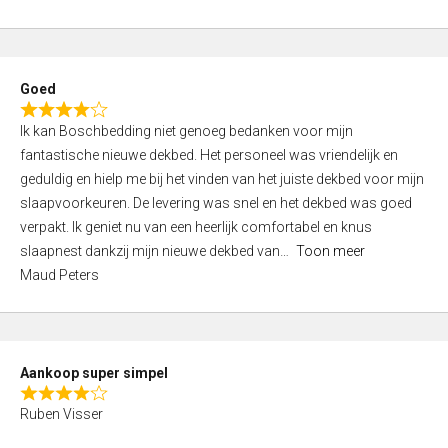
a
5
t
e
d
Goed
4
R
,
Ik kan Boschbedding niet genoeg bedanken voor mijn
a
0
fantastische nieuwe dekbed. Het personeel was vriendelijk en
t
o
geduldig en hielp me bij het vinden van het juiste dekbed voor mijn
e
u
slaapvoorkeuren. De levering was snel en het dekbed was goed
d
t
verpakt. Ik geniet nu van een heerlijk comfortabel en knus
4
o
slaapnest dankzij mijn nieuwe dekbed van
Toon meer
,
f
Maud Peters
0
5
o
u
t
Aankoop super simpel
o
R
f
Ruben Visser
a
5