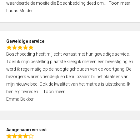
waardeerde de moeite die Boschbedding deed om
Toon meer
,
Lucas Mulder
0
o
u
t
Geweldige service
o
R
f
Boschbedding heeft mij echt verrast met hun geweldige service.
a
5
Toen ik mijn bestelling plaatste kreeg ik meteen een bevestiging en
t
werd ik regelmatig op de hoogte gehouden van de voortgang. De
e
bezorgers waren vriendelijk en behulpzaam bij het plaatsen van
d
mijn nieuwe bed. Ook de kwaliteit van het matras is uitstekend. Ik
5
ben erg tevreden
Toon meer
,
Emma Bakker
0
o
u
t
Aangenaam verrast
o
R