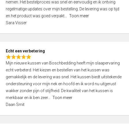
nemen. Het bestelproces was snel en eenvoudig en ik ontving
d
regelmatige updates over mijn bestelling. De levering was op tijd
4
en het product was goed verpakt
Toon meer
,
Sara Visser
0
o
u
t
Echt een verbetering
o
R
f
Mijn nieuwe kussen van Boschbedding heeft mijn slaapervaring
a
5
echt verbeterd. Het kiezen en bestellen van het kussen was
t
gemakkelijk en de levering was snel. Het kussen biedt uitstekende
e
ondersteuning voor mijn nek en hoofd en ik word nu uitgerust
d
wakker zonder pijn of stijfheid. De kwaliteit van het kussen is
5
merkbaar en ik ben zeer
Toon meer
,
Daan Smit
0
o
u