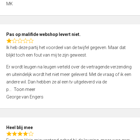
,
MK
0
o
u
t
Pas op malifide webshop levert niet.
o
R
Ik heb deze partij het voordeel van de twijfel gegeven. Maar dat
f
a
blijkt toch een fout van mij te zijn geweest.
5
t
e
Er wordt leugen na leugen verteld over de vertragende verzending
d
en uiteindelijk wordt het niet meer geleverd. Met de vraag of ik een
1
andere wil. Dan hebben ze al een tv uitgeleverd via de
,
p
Toon meer
0
George van Engers
o
u
t
o
Heel blij mee
f
R