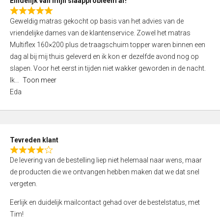
Eindelijk van mijn slaapprobleem af!
R
Geweldig matras gekocht op basis van het advies van de
a
vriendelijke dames van de klantenservice. Zowel het matras
t
Multiflex 160×200 plus de traagschuim topper waren binnen een
e
dag al bij mij thuis geleverd en ik kon er dezelfde avond nog op
d
slapen. Voor het eerst in tijden niet wakker geworden in de nacht.
5
Ik
Toon meer
,
Eda
0
o
u
t
Tevreden klant
o
R
f
De levering van de bestelling liep niet helemaal naar wens, maar
a
5
de producten die we ontvangen hebben maken dat we dat snel
t
vergeten.
e
d
Eerlijk en duidelijk mailcontact gehad over de bestelstatus, met
4
Tim!