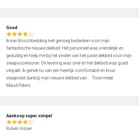
a
5
t
e
d
Goed
4
R
,
Ik kan Boschbedding niet genoeg bedanken voor mijn
a
0
fantastische nieuwe dekbed. Het personeel was vriendelijk en
t
o
geduldig en hielp me bij het vinden van het juiste dekbed voor mijn
e
u
slaapvoorkeuren. De levering was snel en het dekbed was goed
d
t
verpakt. Ik geniet nu van een heerlijk comfortabel en knus
4
o
slaapnest dankzij mijn nieuwe dekbed van
Toon meer
,
f
Maud Peters
0
5
o
u
t
Aankoop super simpel
o
R
f
Ruben Visser
a
5