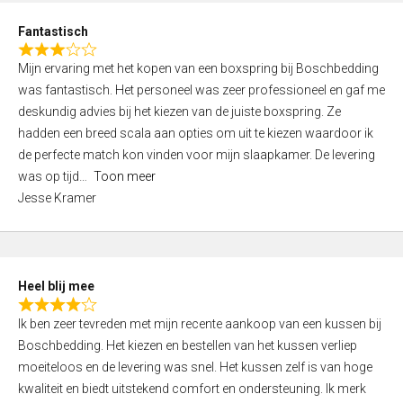
u
d
t
Fantastisch
4
o
R
,
f
Mijn ervaring met het kopen van een boxspring bij Boschbedding
a
0
5
was fantastisch. Het personeel was zeer professioneel en gaf me
t
o
deskundig advies bij het kiezen van de juiste boxspring. Ze
e
u
hadden een breed scala aan opties om uit te kiezen waardoor ik
d
t
de perfecte match kon vinden voor mijn slaapkamer. De levering
3
o
was op tijd
Toon meer
,
f
Jesse Kramer
0
5
o
u
t
Heel blij mee
o
R
f
Ik ben zeer tevreden met mijn recente aankoop van een kussen bij
a
5
Boschbedding. Het kiezen en bestellen van het kussen verliep
t
moeiteloos en de levering was snel. Het kussen zelf is van hoge
e
kwaliteit en biedt uitstekend comfort en ondersteuning. Ik merk
d