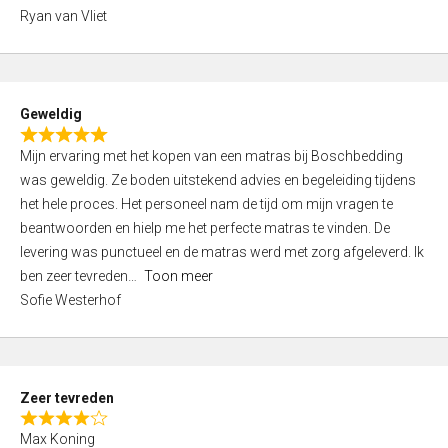
,
Ryan van Vliet
0
o
u
t
Geweldig
o
R
f
Mijn ervaring met het kopen van een matras bij Boschbedding
a
5
was geweldig. Ze boden uitstekend advies en begeleiding tijdens
t
het hele proces. Het personeel nam de tijd om mijn vragen te
e
beantwoorden en hielp me het perfecte matras te vinden. De
d
levering was punctueel en de matras werd met zorg afgeleverd. Ik
5
ben zeer tevreden
Toon meer
,
Sofie Westerhof
0
o
u
t
Zeer tevreden
o
R
f
Max Koning