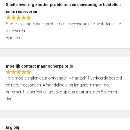
u
Snelle levering zonder problemen en eenvoudig te bestellen
t
en te reserveren
o
R
f
Snelle levering zonder problemen en eenvoudig te bestellen en te
a
5
reserveren
t
Hassen
e
d
5
,
moelijk contact maar scherpe prijs
0
R
o
Hele mooie stalen deur ontvangen ik had zelf 1 verkeerde besteld
a
u
en retour gezonden .Afhandeling ging langzaam maar deur
t
t
nummer 1 is perfect en goedkoop dus daarom toch 5 sterren
e
o
Jan
d
f
5
5
,
0
Erg blij