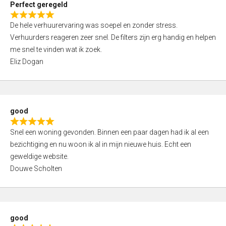
Perfect geregeld
o
R
u
De hele verhuurervaring was soepel en zonder stress.
a
t
Verhuurders reageren zeer snel. De filters zijn erg handig en helpen
t
o
me snel te vinden wat ik zoek.
e
f
Eliz Dogan
d
5
5
,
0
good
o
R
u
Snel een woning gevonden. Binnen een paar dagen had ik al een
a
t
bezichtiging en nu woon ik al in mijn nieuwe huis. Echt een
t
o
geweldige website.
e
f
Douwe Scholten
d
5
5
,
0
good
o