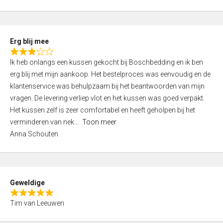
o
u
t
Erg blij mee
o
R
f
Ik heb onlangs een kussen gekocht bij Boschbedding en ik ben
a
5
erg blij met mijn aankoop. Het bestelproces was eenvoudig en de
t
klantenservice was behulpzaam bij het beantwoorden van mijn
e
vragen. De levering verliep vlot en het kussen was goed verpakt.
d
Het kussen zelf is zeer comfortabel en heeft geholpen bij het
3
verminderen van nek
Toon meer
,
Anna Schouten
0
o
u
t
Geweldige
o
R
f
Tim van Leeuwen
a
5
t