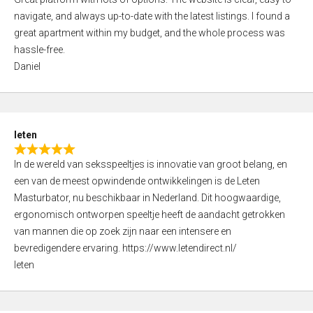
a
o
navigate, and always up-to-date with the latest listings. I found a
t
f
great apartment within my budget, and the whole process was
e
5
hassle-free.
d
Daniel
5
,
0
o
leten
u
R
t
In de wereld van seksspeeltjes is innovatie van groot belang, en
a
o
een van de meest opwindende ontwikkelingen is de Leten
t
f
Masturbator, nu beschikbaar in Nederland. Dit hoogwaardige,
e
5
ergonomisch ontworpen speeltje heeft de aandacht getrokken
d
van mannen die op zoek zijn naar een intensere en
5
bevredigendere ervaring. https://www.letendirect.nl/
,
leten
0
o
u