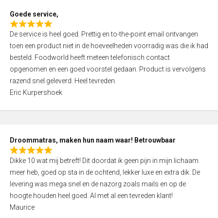
t
Goede service,
o
R
f
De service is heel goed. Prettig en to-the-point email ontvangen
a
5
toen een product niet in de hoeveelheden voorradig was die ik had
t
besteld. Foodworld heeft meteen telefonisch contact
e
opgenomen en een goed voorstel gedaan. Product is vervolgens
d
razend snel geleverd. Heel tevreden.
5
Eric Kurpershoek
,
0
o
u
Droommatras, maken hun naam waar! Betrouwbaar
t
R
o
Dikke 10 wat mij betreft! Dit doordat ik geen pijn in mijn lichaam
a
f
meer heb, goed op sta in de ochtend, lekker luxe en extra dik. De
t
5
levering was mega snel en de nazorg zoals mails en op de
e
hoogte houden heel goed. Al met al een tevreden klant!
d
Maurice
5