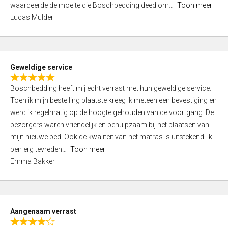
waardeerde de moeite die Boschbedding deed om
Toon meer
,
Lucas Mulder
0
o
u
t
Geweldige service
o
R
f
Boschbedding heeft mij echt verrast met hun geweldige service.
a
5
Toen ik mijn bestelling plaatste kreeg ik meteen een bevestiging en
t
werd ik regelmatig op de hoogte gehouden van de voortgang. De
e
bezorgers waren vriendelijk en behulpzaam bij het plaatsen van
d
mijn nieuwe bed. Ook de kwaliteit van het matras is uitstekend. Ik
5
ben erg tevreden
Toon meer
,
Emma Bakker
0
o
u
t
Aangenaam verrast
o
R