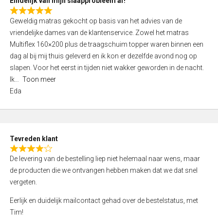
Eindelijk van mijn slaapprobleem af!
R
Geweldig matras gekocht op basis van het advies van de
a
vriendelijke dames van de klantenservice. Zowel het matras
t
Multiflex 160×200 plus de traagschuim topper waren binnen een
e
dag al bij mij thuis geleverd en ik kon er dezelfde avond nog op
d
slapen. Voor het eerst in tijden niet wakker geworden in de nacht.
5
Ik
Toon meer
,
Eda
0
o
u
t
Tevreden klant
o
R
f
De levering van de bestelling liep niet helemaal naar wens, maar
a
5
de producten die we ontvangen hebben maken dat we dat snel
t
vergeten.
e
d
Eerlijk en duidelijk mailcontact gehad over de bestelstatus, met
4
Tim!