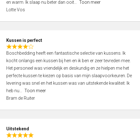
o
en warm. Ik slaap nu beter dan ooit
Toon meer
,
f
Lotte Vos
0
5
o
u
t
Kussen is perfect
o
R
f
Boschbedding heeft een fantastische selectie van kussens. Ik
a
5
kocht onlangs een kussen bij hen en ik ben er zeer tevreden mee.
t
Het personeel was vriendelijk en deskundig en ze hielpen me het
e
perfecte kussen te kiezen op basis van mijn slaapvoorkeuren. De
d
levering was snel en het kussen was van uitstekende kwaliteit. Ik
4
heb nu
Toon meer
,
Bram de Ruiter
0
o
u
t
Uitstekend
o
R
f