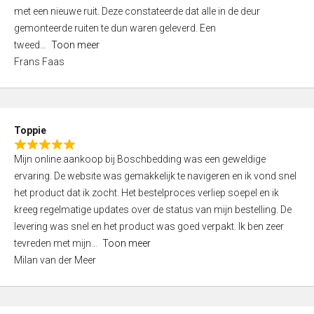
,
met een nieuwe ruit. Deze constateerde dat alle in de deur
0
gemonteerde ruiten te dun waren geleverd. Een
o
tweed
Toon meer
u
Frans Faas
t
o
f
5
Toppie
R
Mijn online aankoop bij Boschbedding was een geweldige
a
ervaring. De website was gemakkelijk te navigeren en ik vond snel
t
het product dat ik zocht. Het bestelproces verliep soepel en ik
e
kreeg regelmatige updates over de status van mijn bestelling. De
d
levering was snel en het product was goed verpakt. Ik ben zeer
5
tevreden met mijn
Toon meer
,
Milan van der Meer
0
o
u