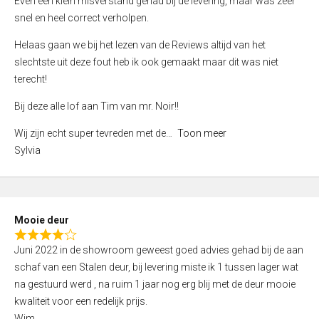
Even een klein misverstand gehad bij de levering, maar was zeer
5
a
snel en heel correct verholpen.
t
e
Helaas gaan we bij het lezen van de Reviews altijd van het
d
slechtste uit deze fout heb ik ook gemaakt maar dit was niet
4
terecht!
,
Bij deze alle lof aan Tim van mr. Noir!!
0
o
Wij zijn echt super tevreden met de
Toon meer
u
Sylvia
t
o
f
5
Mooie deur
R
Juni 2022 in de showroom geweest goed advies gehad bij de aan
a
schaf van een Stalen deur, bij levering miste ik 1 tussen lager wat
t
na gestuurd werd , na ruim 1 jaar nog erg blij met de deur mooie
e
kwaliteit voor een redelijk prijs.
d
Wim