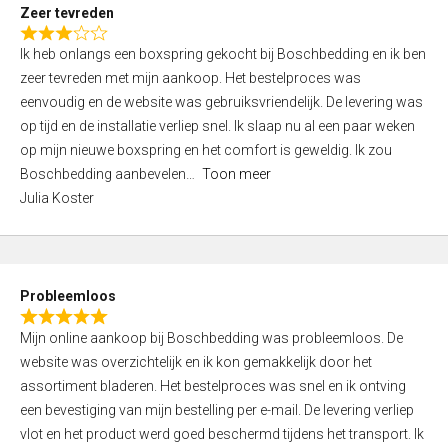
t
Zeer tevreden
o
R
f
Ik heb onlangs een boxspring gekocht bij Boschbedding en ik ben
a
5
zeer tevreden met mijn aankoop. Het bestelproces was
t
eenvoudig en de website was gebruiksvriendelijk. De levering was
e
op tijd en de installatie verliep snel. Ik slaap nu al een paar weken
d
op mijn nieuwe boxspring en het comfort is geweldig. Ik zou
3
Boschbedding aanbevelen
Toon meer
,
Julia Koster
0
o
u
t
Probleemloos
o
R
f
Mijn online aankoop bij Boschbedding was probleemloos. De
a
5
website was overzichtelijk en ik kon gemakkelijk door het
t
assortiment bladeren. Het bestelproces was snel en ik ontving
e
een bevestiging van mijn bestelling per e-mail. De levering verliep
d
vlot en het product werd goed beschermd tijdens het transport. Ik
5