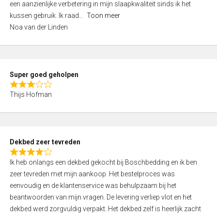
een aanzienlijke verbetering in mijn slaapkwaliteit sinds ik het
4
kussen gebruik. Ik raad
Toon meer
,
Noa van der Linden
0
o
u
t
Super goed geholpen
o
R
f
Thijs Hofman
a
5
t
e
d
Dekbed zeer tevreden
3
R
,
Ik heb onlangs een dekbed gekocht bij Boschbedding en ik ben
a
0
zeer tevreden met mijn aankoop. Het bestelproces was
t
o
eenvoudig en de klantenservice was behulpzaam bij het
e
u
beantwoorden van mijn vragen. De levering verliep vlot en het
d
t
dekbed werd zorgvuldig verpakt. Het dekbed zelf is heerlijk zacht
4