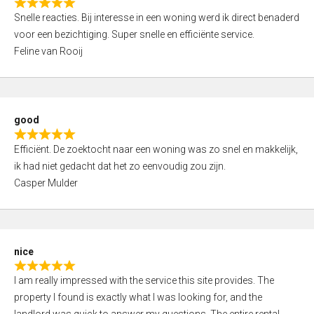
R
u
Snelle reacties. Bij interesse in een woning werd ik direct benaderd
a
t
voor een bezichtiging. Super snelle en efficiënte service.
t
o
Feline van Rooij
e
f
d
5
5
,
good
0
R
o
Efficiënt. De zoektocht naar een woning was zo snel en makkelijk,
a
u
ik had niet gedacht dat het zo eenvoudig zou zijn.
t
t
Casper Mulder
e
o
d
f
5
5
,
nice
0
R
o
I am really impressed with the service this site provides. The
a
u
property I found is exactly what I was looking for, and the
t
t