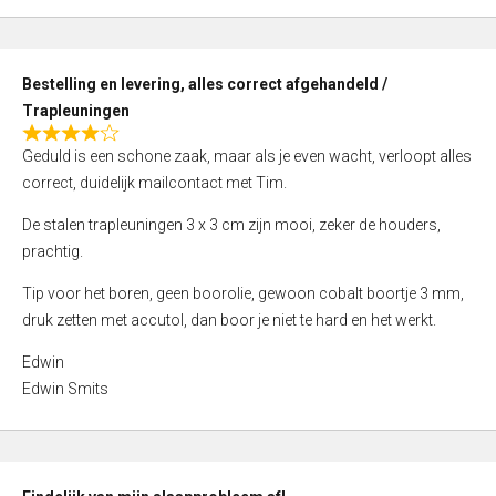
,
0
o
Bestelling en levering, alles correct afgehandeld /
u
Trapleuningen
t
R
o
Geduld is een schone zaak, maar als je even wacht, verloopt alles
a
f
correct, duidelijk mailcontact met Tim.
t
5
e
De stalen trapleuningen 3 x 3 cm zijn mooi, zeker de houders,
d
prachtig.
4
Tip voor het boren, geen boorolie, gewoon cobalt boortje 3 mm,
,
druk zetten met accutol, dan boor je niet te hard en het werkt.
0
o
Edwin
u
Edwin Smits
t
o
f
5