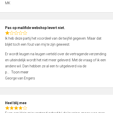
,
MK
0
o
u
t
Pas op malifide webshop levert niet.
o
R
Ik heb deze partij het voordeel van de twijfel gegeven. Maar dat
f
a
blijkt toch een fout van mij te zijn geweest.
5
t
e
Er wordt leugen na leugen verteld over de vertragende verzending
d
en uiteindelijk wordt het niet meer geleverd. Met de vraag of ik een
1
andere wil. Dan hebben ze al een tv uitgeleverd via de
,
p
Toon meer
0
George van Engers
o
u
t
o
Heel blij mee
f
R