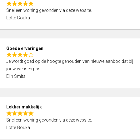
o
R
u
Snel een woning gevonden via deze website.
a
t
Lotte Gouka
t
o
e
f
d
5
5
Goede ervaringen
,
R
0
Je wordt goed op de hoogte gehouden van nieuwe aanbod dat bij
a
o
jouw wensen past.
t
u
Elin Smits
e
t
d
o
4
f
,
5
Lekker makkelijk
0
R
o
Snel een woning gevonden via deze website.
a
u
Lotte Gouka
t
t
e