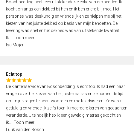
Boschbedding heeft een uitstekende selectie van dekbedden. Ik
a
5
kocht onlangs een dekbed bij hen en ik ben er erg blij mee. Het
t
personeel was deskundig en vriendelijk en ze hielpen me bij het
e
kiezen van het juiste dekbed op basis van mijn behoeften. De
d
levering was snel en het dekbed was van uitstekende kwaliteit.
5
Ik
Toon meer
,
Isa Meijer
0
o
u
t
Echt top
o
R
f
De klantenservice van Boschbedding is echt top. Ik had een paar
a
5
vragen over het kiezen van het juiste matras en ze namen de tijd
t
om mijn vragen te beantwoorden en me te adviseren. Ze waren
e
geduldig en vriendelijk zelfs toen ik meerdere keren van gedachten
d
veranderde. Uiteindelijk heb ik een geweldig matras gekocht en
5
ik
Toon meer
,
Luuk van den Bosch
0