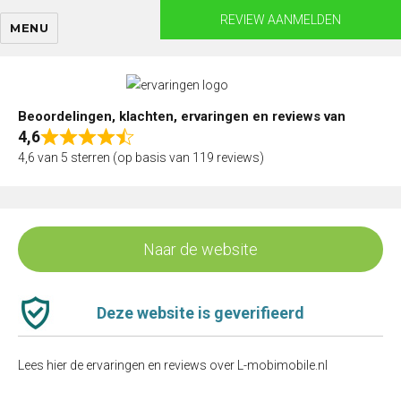
Skip
REVIEW AANMELDEN
MENU
to
content
Beoordelingen, klachten, ervaringen en reviews van
4,6
Rated
4,6 van 5 sterren (op basis van 119 reviews)
4,6
out
of
5
Naar de website
Deze website is geverifieerd
Lees hier de ervaringen en reviews over L-mobimobile.nl