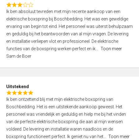
f
R
5
Ik ben absoluut tevreden met mijn recente aankoop van een
a
elektrische boxspring bij Boschbedding. Het was een geweldige
t
ervaring van begin tot eind. Het personeel was uiterst behulpzaam
e
en geduldig bij het beantwoorden van al mijn vragen. De levering
d
en installatie verliepen vlot en professioneel. De elektrische
3
functies van de boxspring werken perfect en ik
Toon meer
,
Sam de Boer
0
o
u
t
Uitstekend
o
R
f
Ik ben ontzettend blij met mijn elektrische boxspring van
a
5
Boschbedding. Het is een uitstekende aankoop geweest. Het
t
personeel was vriendelijk en geduldig en hielp me bij het vinden
e
van de perfecte elektrische boxspring die aan al mijn wensen
d
voldeed. De levering en installatie waren naadloos en de
5
boxspring functioneert perfect. Ik geniet nu van het
Toon meer