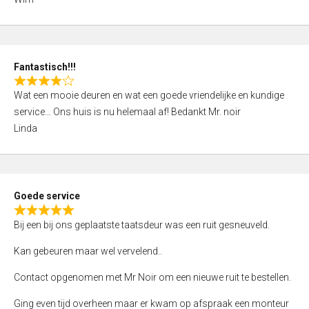
4
,
0
o
Fantastisch!!!
u
R
t
Wat een mooie deuren en wat een goede vriendelijke en kundige
a
o
service… Ons huis is nu helemaal af! Bedankt Mr. noir
t
f
Linda
e
5
d
4
,
Goede service
0
R
o
Bij een bij ons geplaatste taatsdeur was een ruit gesneuveld.
a
u
t
Kan gebeuren maar wel vervelend..
t
e
o
Contact opgenomen met Mr Noir om een nieuwe ruit te bestellen.
d
f
5
Ging even tijd overheen maar er kwam op afspraak een monteur
5