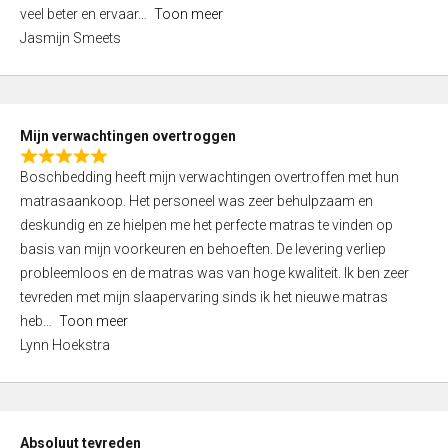
5
o
veel beter en ervaar
Toon meer
,
f
Jasmijn Smeets
0
5
o
u
t
Mijn verwachtingen overtroggen
o
R
f
Boschbedding heeft mijn verwachtingen overtroffen met hun
a
5
matrasaankoop. Het personeel was zeer behulpzaam en
t
deskundig en ze hielpen me het perfecte matras te vinden op
e
basis van mijn voorkeuren en behoeften. De levering verliep
d
probleemloos en de matras was van hoge kwaliteit. Ik ben zeer
5
tevreden met mijn slaapervaring sinds ik het nieuwe matras
,
heb
Toon meer
0
Lynn Hoekstra
o
u
t
o
Absoluut tevreden