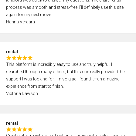
landlord was quick to answer my questions. The entire rental
e
o
process was smooth and stress-free. I’ll definitely use this site
d
f
again for my next move.
5
5
Hanna Vergara
,
0
o
u
rental
t
R
o
This platform is incredibly easy to use and truly helpful. I
a
f
searched through many others, but this one really provided the
t
5
support I was looking for. I’m so glad I found it—an amazing
e
experience from start to finish.
d
Victoria Dawson
5
,
0
o
rental
u
R
t
Great platform with lots of options. The website is clear, easy to