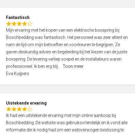
e
d
Fantastisch
5
R
,
Mijn ervaring met het kopen van een elektrische boxspring bij
a
0
Boschbedding was fantastisch. Het personeel was zeer attent en
t
o
nam de tijd om mijn behoeften en voorkeuren te begrijpen. Ze
e
u
gaven deskundig advies en begeleiding bij het kiezen van de juiste
d
t
boxspring. De levering verliep soepel en de installateurs waren
4
o
professioneel. Ik ben erg blij
Toon meer
,
f
Eva Kuijpers
0
5
o
u
t
Uistekende ervaring
o
R
f
Ik had een uitstekende ervaring met mijn online aankoop bij
a
5
Boschbedding. De website was gebruiksvriendelijk en ik vond alle
t
informatie die ik nodig had om een weloverwogen beslissing te
e