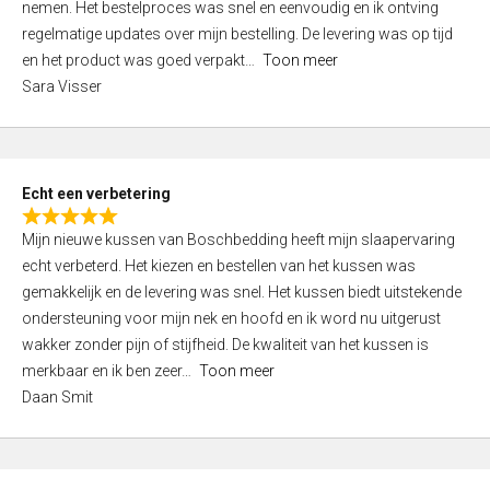
nemen. Het bestelproces was snel en eenvoudig en ik ontving
d
regelmatige updates over mijn bestelling. De levering was op tijd
4
en het product was goed verpakt
Toon meer
,
Sara Visser
0
o
u
t
Echt een verbetering
o
R
f
Mijn nieuwe kussen van Boschbedding heeft mijn slaapervaring
a
5
echt verbeterd. Het kiezen en bestellen van het kussen was
t
gemakkelijk en de levering was snel. Het kussen biedt uitstekende
e
ondersteuning voor mijn nek en hoofd en ik word nu uitgerust
d
wakker zonder pijn of stijfheid. De kwaliteit van het kussen is
5
merkbaar en ik ben zeer
Toon meer
,
Daan Smit
0
o
u