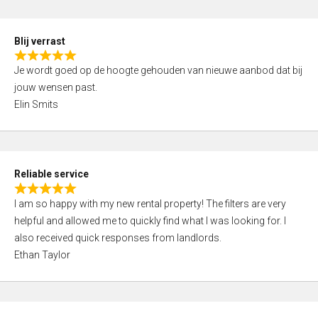
o
d
f
5
5
Blij verrast
,
R
0
Je wordt goed op de hoogte gehouden van nieuwe aanbod dat bij
a
o
jouw wensen past.
t
u
Elin Smits
e
t
d
o
5
f
,
5
Reliable service
0
R
o
I am so happy with my new rental property! The filters are very
a
u
helpful and allowed me to quickly find what I was looking for. I
t
t
also received quick responses from landlords.
e
o
Ethan Taylor
d
f
5
5
,
0