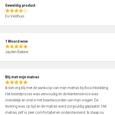
t
Geweldig product
o
R
f
Evi Veldhuis
a
5
t
e
d
1 Woord wow
4
R
,
Jayden Bakker
a
0
t
o
e
u
d
t
Blij met mijn matras
5
o
R
,
f
Ik ben erg blij met de aankoop van mijn matras bij Boschbedding.
a
0
5
Het bestelproces was eenvoudig en de klantenservice was
t
o
vriendelijk en snel in het beantwoorden van mijn vragen. De
e
u
levering was op tijd en de matras werd zorgvuldig geplaatst. Het
d
t
matras zelf is zeer comfortabel en ondersteunend. Ik slaap nu