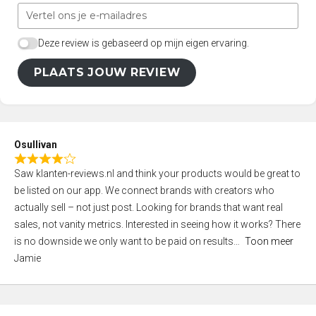
Deze review is gebaseerd op mijn eigen ervaring.
PLAATS JOUW REVIEW
Osullivan
R
Saw klanten-reviews.nl and think your products would be great to
a
be listed on our app. We connect brands with creators who
t
actually sell – not just post. Looking for brands that want real
e
sales, not vanity metrics. Interested in seeing how it works? There
d
is no downside we only want to be paid on results
Toon meer
4
Jamie
,
0
o