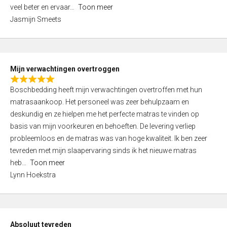
5
o
veel beter en ervaar
Toon meer
,
f
Jasmijn Smeets
0
5
o
u
t
Mijn verwachtingen overtroggen
o
R
f
Boschbedding heeft mijn verwachtingen overtroffen met hun
a
5
matrasaankoop. Het personeel was zeer behulpzaam en
t
deskundig en ze hielpen me het perfecte matras te vinden op
e
basis van mijn voorkeuren en behoeften. De levering verliep
d
probleemloos en de matras was van hoge kwaliteit. Ik ben zeer
5
tevreden met mijn slaapervaring sinds ik het nieuwe matras
,
heb
Toon meer
0
Lynn Hoekstra
o
u
t
o
Absoluut tevreden