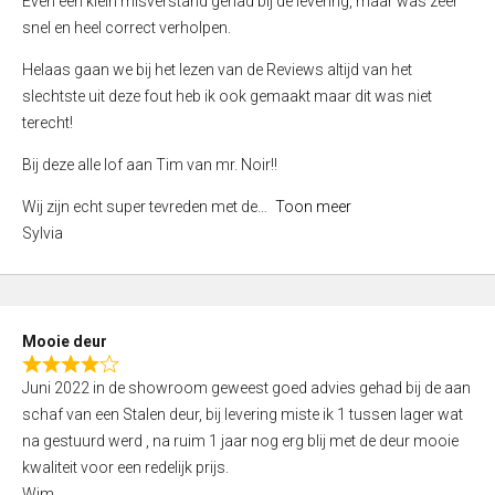
Even een klein misverstand gehad bij de levering, maar was zeer
5
a
snel en heel correct verholpen.
t
e
Helaas gaan we bij het lezen van de Reviews altijd van het
d
slechtste uit deze fout heb ik ook gemaakt maar dit was niet
4
terecht!
,
Bij deze alle lof aan Tim van mr. Noir!!
0
o
Wij zijn echt super tevreden met de
Toon meer
u
Sylvia
t
o
f
5
Mooie deur
R
Juni 2022 in de showroom geweest goed advies gehad bij de aan
a
schaf van een Stalen deur, bij levering miste ik 1 tussen lager wat
t
na gestuurd werd , na ruim 1 jaar nog erg blij met de deur mooie
e
kwaliteit voor een redelijk prijs.
d
Wim