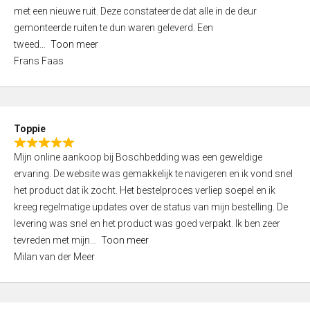
,
met een nieuwe ruit. Deze constateerde dat alle in de deur
0
gemonteerde ruiten te dun waren geleverd. Een
o
tweed
Toon meer
u
Frans Faas
t
o
f
5
Toppie
R
Mijn online aankoop bij Boschbedding was een geweldige
a
ervaring. De website was gemakkelijk te navigeren en ik vond snel
t
het product dat ik zocht. Het bestelproces verliep soepel en ik
e
kreeg regelmatige updates over de status van mijn bestelling. De
d
levering was snel en het product was goed verpakt. Ik ben zeer
5
tevreden met mijn
Toon meer
,
Milan van der Meer
0
o
u