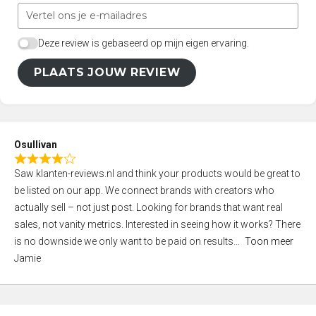
Deze review is gebaseerd op mijn eigen ervaring.
PLAATS JOUW REVIEW
Osullivan
R
Saw klanten-reviews.nl and think your products would be great to
a
be listed on our app. We connect brands with creators who
t
actually sell – not just post. Looking for brands that want real
e
sales, not vanity metrics. Interested in seeing how it works? There
d
is no downside we only want to be paid on results
Toon meer
4
Jamie
,
0
o