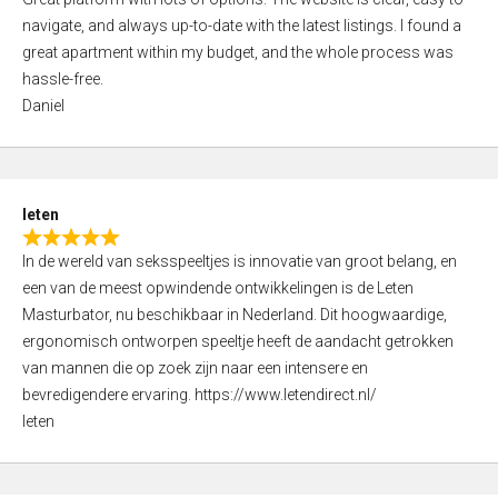
a
o
navigate, and always up-to-date with the latest listings. I found a
t
f
great apartment within my budget, and the whole process was
e
5
hassle-free.
d
Daniel
5
,
0
o
leten
u
R
t
In de wereld van seksspeeltjes is innovatie van groot belang, en
a
o
een van de meest opwindende ontwikkelingen is de Leten
t
f
Masturbator, nu beschikbaar in Nederland. Dit hoogwaardige,
e
5
ergonomisch ontworpen speeltje heeft de aandacht getrokken
d
van mannen die op zoek zijn naar een intensere en
5
bevredigendere ervaring. https://www.letendirect.nl/
,
leten
0
o
u