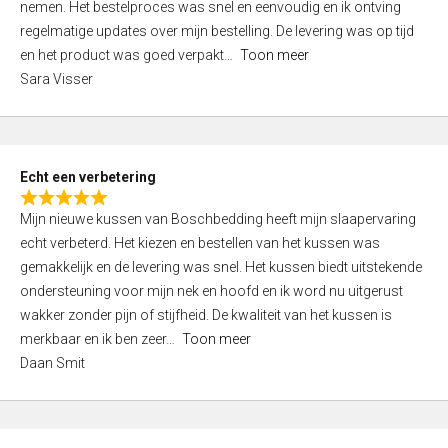
nemen. Het bestelproces was snel en eenvoudig en ik ontving
d
regelmatige updates over mijn bestelling. De levering was op tijd
4
en het product was goed verpakt
Toon meer
,
Sara Visser
0
o
u
t
Echt een verbetering
o
R
f
Mijn nieuwe kussen van Boschbedding heeft mijn slaapervaring
a
5
echt verbeterd. Het kiezen en bestellen van het kussen was
t
gemakkelijk en de levering was snel. Het kussen biedt uitstekende
e
ondersteuning voor mijn nek en hoofd en ik word nu uitgerust
d
wakker zonder pijn of stijfheid. De kwaliteit van het kussen is
5
merkbaar en ik ben zeer
Toon meer
,
Daan Smit
0
o
u