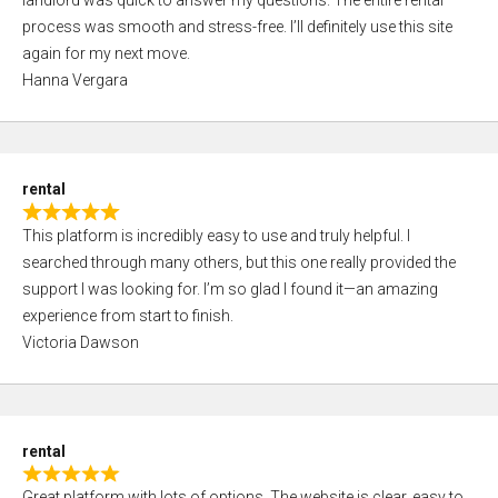
landlord was quick to answer my questions. The entire rental
e
o
process was smooth and stress-free. I’ll definitely use this site
d
f
again for my next move.
5
5
Hanna Vergara
,
0
o
u
rental
t
R
o
This platform is incredibly easy to use and truly helpful. I
a
f
searched through many others, but this one really provided the
t
5
support I was looking for. I’m so glad I found it—an amazing
e
experience from start to finish.
d
Victoria Dawson
5
,
0
o
rental
u
R
t
Great platform with lots of options. The website is clear, easy to