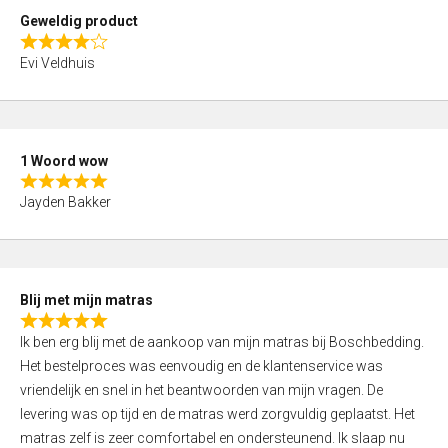
t
Geweldig product
o
R
f
Evi Veldhuis
a
5
t
e
d
1 Woord wow
4
R
,
Jayden Bakker
a
0
t
o
e
u
d
t
Blij met mijn matras
5
o
R
,
f
Ik ben erg blij met de aankoop van mijn matras bij Boschbedding.
a
0
5
Het bestelproces was eenvoudig en de klantenservice was
t
o
vriendelijk en snel in het beantwoorden van mijn vragen. De
e
u
levering was op tijd en de matras werd zorgvuldig geplaatst. Het
d
t
matras zelf is zeer comfortabel en ondersteunend. Ik slaap nu