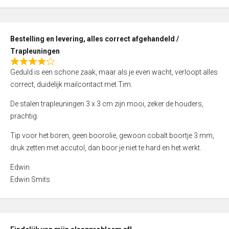
,
0
o
Bestelling en levering, alles correct afgehandeld /
u
Trapleuningen
t
R
o
Geduld is een schone zaak, maar als je even wacht, verloopt alles
a
f
correct, duidelijk mailcontact met Tim.
t
5
e
De stalen trapleuningen 3 x 3 cm zijn mooi, zeker de houders,
d
prachtig.
4
Tip voor het boren, geen boorolie, gewoon cobalt boortje 3 mm,
,
druk zetten met accutol, dan boor je niet te hard en het werkt.
0
o
Edwin
u
Edwin Smits
t
o
f
5