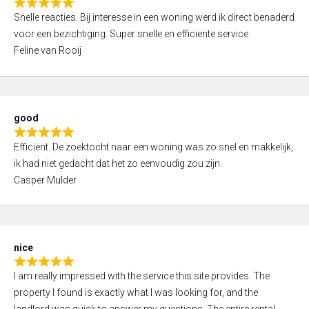
R
u
Snelle reacties. Bij interesse in een woning werd ik direct benaderd
a
t
voor een bezichtiging. Super snelle en efficiënte service.
t
o
Feline van Rooij
e
f
d
5
5
,
good
0
R
o
Efficiënt. De zoektocht naar een woning was zo snel en makkelijk,
a
u
ik had niet gedacht dat het zo eenvoudig zou zijn.
t
t
Casper Mulder
e
o
d
f
5
5
,
nice
0
R
o
I am really impressed with the service this site provides. The
a
u
property I found is exactly what I was looking for, and the
t
t