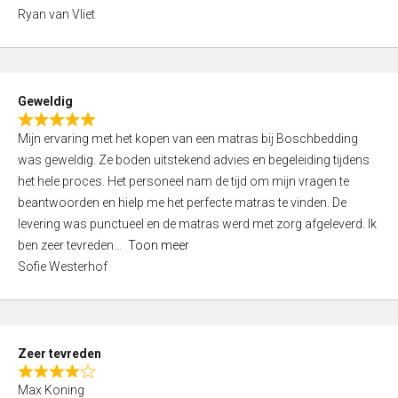
,
Ryan van Vliet
0
o
u
t
Geweldig
o
R
f
Mijn ervaring met het kopen van een matras bij Boschbedding
a
5
was geweldig. Ze boden uitstekend advies en begeleiding tijdens
t
het hele proces. Het personeel nam de tijd om mijn vragen te
e
beantwoorden en hielp me het perfecte matras te vinden. De
d
levering was punctueel en de matras werd met zorg afgeleverd. Ik
5
ben zeer tevreden
Toon meer
,
Sofie Westerhof
0
o
u
t
Zeer tevreden
o
R
f
Max Koning