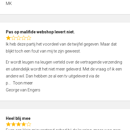
,
MK
0
o
u
t
Pas op malifide webshop levert niet.
o
R
Ik heb deze partij het voordeel van de twijfel gegeven. Maar dat
f
a
blijkt toch een fout van mij te zijn geweest.
5
t
e
Er wordt leugen na leugen verteld over de vertragende verzending
d
en uiteindelijk wordt het niet meer geleverd. Met de vraag of ik een
1
andere wil. Dan hebben ze al een tv uitgeleverd via de
,
p
Toon meer
0
George van Engers
o
u
t
o
Heel blij mee
f
R