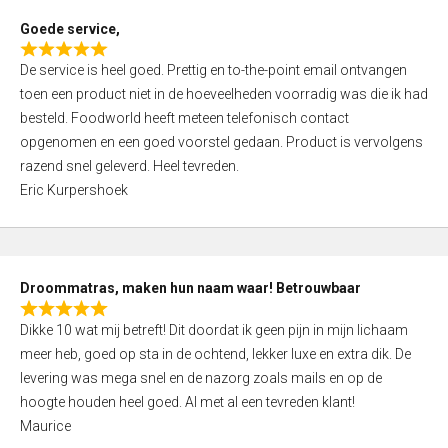
t
Goede service,
o
R
f
De service is heel goed. Prettig en to-the-point email ontvangen
a
5
toen een product niet in de hoeveelheden voorradig was die ik had
t
besteld. Foodworld heeft meteen telefonisch contact
e
opgenomen en een goed voorstel gedaan. Product is vervolgens
d
razend snel geleverd. Heel tevreden.
5
Eric Kurpershoek
,
0
o
u
Droommatras, maken hun naam waar! Betrouwbaar
t
R
o
Dikke 10 wat mij betreft! Dit doordat ik geen pijn in mijn lichaam
a
f
meer heb, goed op sta in de ochtend, lekker luxe en extra dik. De
t
5
levering was mega snel en de nazorg zoals mails en op de
e
hoogte houden heel goed. Al met al een tevreden klant!
d
Maurice
5