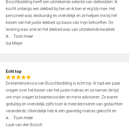
Boschbedding heeft een uitstekende selectie van dekbedden. Ik
a
5
kocht onlangs een dekbed bij hen en ik ben er erg blij mee. Het
t
personeel was deskundig en vriendelijk en ze hielpen me bij het
e
kiezen van het juiste dekbed op basis van mijn behoeften. De
d
levering was snel en het dekbed was van uitstekende kwaliteit.
5
Ik
Toon meer
,
Isa Meijer
0
o
u
t
Echt top
o
R
f
De klantenservice van Boschbedding is echt top. Ik had een paar
a
5
vragen over het kiezen van het juiste matras en ze namen de tijd
t
om mijn vragen te beantwoorden en me te adviseren. Ze waren
e
geduldig en vriendelijk zelfs toen ik meerdere keren van gedachten
d
veranderde. Uiteindelijk heb ik een geweldig matras gekocht en
5
ik
Toon meer
,
Luuk van den Bosch
0