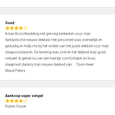
a
5
t
e
d
Goed
4
R
,
Ik kan Boschbedding niet genoeg bedanken voor mijn
a
0
fantastische nieuwe dekbed. Het personeel was vriendelijk en
t
o
geduldig en hielp me bij het vinden van het juiste dekbed voor mijn
e
u
slaapvoorkeuren. De levering was snel en het dekbed was goed
d
t
verpakt. Ik geniet nu van een heerlijk comfortabel en knus
4
o
slaapnest dankzij mijn nieuwe dekbed van
Toon meer
,
f
Maud Peters
0
5
o
u
t
Aankoop super simpel
o
R
f
Ruben Visser
a
5