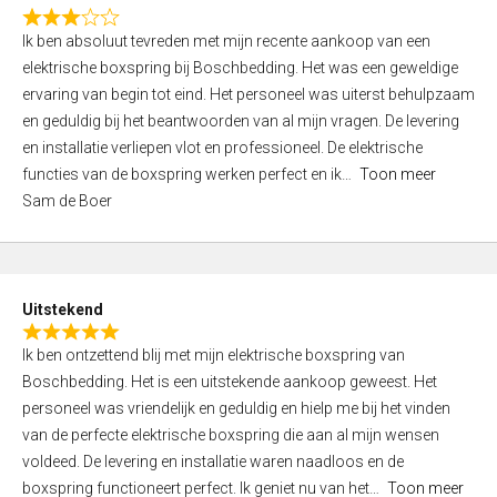
f
R
5
Ik ben absoluut tevreden met mijn recente aankoop van een
a
elektrische boxspring bij Boschbedding. Het was een geweldige
t
ervaring van begin tot eind. Het personeel was uiterst behulpzaam
e
en geduldig bij het beantwoorden van al mijn vragen. De levering
d
en installatie verliepen vlot en professioneel. De elektrische
3
functies van de boxspring werken perfect en ik
Toon meer
,
Sam de Boer
0
o
u
t
Uitstekend
o
R
f
Ik ben ontzettend blij met mijn elektrische boxspring van
a
5
Boschbedding. Het is een uitstekende aankoop geweest. Het
t
personeel was vriendelijk en geduldig en hielp me bij het vinden
e
van de perfecte elektrische boxspring die aan al mijn wensen
d
voldeed. De levering en installatie waren naadloos en de
5
boxspring functioneert perfect. Ik geniet nu van het
Toon meer