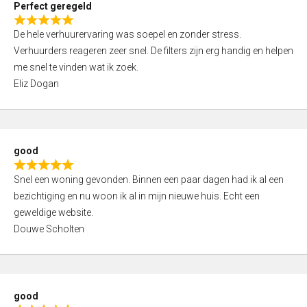
Perfect geregeld
o
R
u
De hele verhuurervaring was soepel en zonder stress.
a
t
Verhuurders reageren zeer snel. De filters zijn erg handig en helpen
t
o
me snel te vinden wat ik zoek.
e
f
Eliz Dogan
d
5
5
,
0
good
o
R
u
Snel een woning gevonden. Binnen een paar dagen had ik al een
a
t
bezichtiging en nu woon ik al in mijn nieuwe huis. Echt een
t
o
geweldige website.
e
f
Douwe Scholten
d
5
5
,
0
good
o