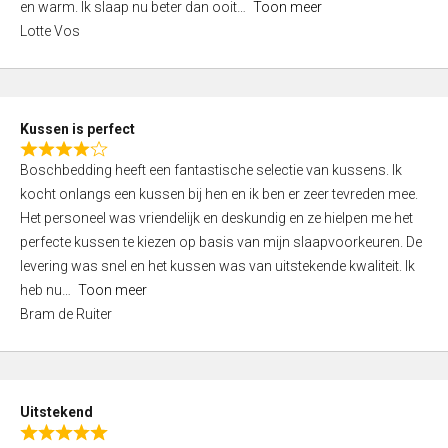
o
en warm. Ik slaap nu beter dan ooit
Toon meer
,
f
Lotte Vos
0
5
o
u
t
Kussen is perfect
o
R
f
Boschbedding heeft een fantastische selectie van kussens. Ik
a
5
kocht onlangs een kussen bij hen en ik ben er zeer tevreden mee.
t
Het personeel was vriendelijk en deskundig en ze hielpen me het
e
perfecte kussen te kiezen op basis van mijn slaapvoorkeuren. De
d
levering was snel en het kussen was van uitstekende kwaliteit. Ik
4
heb nu
Toon meer
,
Bram de Ruiter
0
o
u
t
Uitstekend
o
R
f