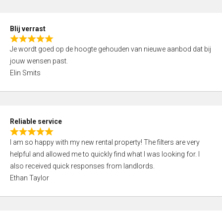
o
d
f
5
5
Blij verrast
,
R
0
Je wordt goed op de hoogte gehouden van nieuwe aanbod dat bij
a
o
jouw wensen past.
t
u
Elin Smits
e
t
d
o
5
f
,
5
Reliable service
0
R
o
I am so happy with my new rental property! The filters are very
a
u
helpful and allowed me to quickly find what I was looking for. I
t
t
also received quick responses from landlords.
e
o
Ethan Taylor
d
f
5
5
,
0