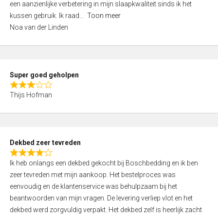
een aanzienlijke verbetering in mijn slaapkwaliteit sinds ik het
4
kussen gebruik. Ik raad
Toon meer
,
Noa van der Linden
0
o
u
t
Super goed geholpen
o
R
f
Thijs Hofman
a
5
t
e
d
Dekbed zeer tevreden
3
R
,
Ik heb onlangs een dekbed gekocht bij Boschbedding en ik ben
a
0
zeer tevreden met mijn aankoop. Het bestelproces was
t
o
eenvoudig en de klantenservice was behulpzaam bij het
e
u
beantwoorden van mijn vragen. De levering verliep vlot en het
d
t
dekbed werd zorgvuldig verpakt. Het dekbed zelf is heerlijk zacht
4