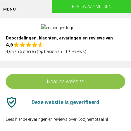
Skip
REVIEW AANMELDEN
MENU
to
content
Beoordelingen, klachten, ervaringen en reviews van
4,6
Rated
4,6 van 5 sterren (op basis van 119 reviews)
4,6
out
of
5
Naar de website
Deze website is geverifieerd
Lees hier de ervaringen en reviews over Kozijnentotaal.nl