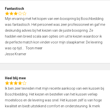
u
d
t
Fantastisch
4
o
R
,
f
Mijn ervaring met het kopen van een boxspring bij Boschbedding
a
0
5
was fantastisch. Het personeel was zeer professioneel en gaf me
t
o
deskundig advies bij het kiezen van de juiste boxspring. Ze
e
u
hadden een breed scala aan opties om uit te kiezen waardoor ik
d
t
de perfecte match kon vinden voor mijn slaapkamer. De levering
3
o
was op tijd
Toon meer
,
f
Jesse Kramer
0
5
o
u
t
Heel blij mee
o
R
f
Ik ben zeer tevreden met mijn recente aankoop van een kussen bij
a
5
Boschbedding. Het kiezen en bestellen van het kussen verliep
t
moeiteloos en de levering was snel. Het kussen zelf is van hoge
e
kwaliteit en biedt uitstekend comfort en ondersteuning. Ik merk
d