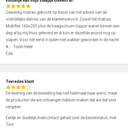
Eindelijk van mijn slaapprobleem af!
R
Geweldig matras gekocht op basis van het advies van de
a
vriendelijke dames van de klantenservice. Zowel het matras
t
Multiflex 160×200 plus de traagschuim topper waren binnen een
e
dag al bij mij thuis geleverd en ik kon er dezelfde avond nog op
d
slapen. Voor het eerst in tijden niet wakker geworden in de nacht.
5
Ik
Toon meer
,
Eda
0
o
u
t
Tevreden klant
o
R
f
De levering van de bestelling liep niet helemaal naar wens, maar
a
5
de producten die we ontvangen hebben maken dat we dat snel
t
vergeten.
e
d
Eerlijk en duidelijk mailcontact gehad over de bestelstatus, met
4
Tim!