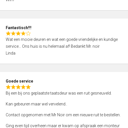
4
,
0
o
Fantastisch!!!
u
R
t
Wat een mooie deuren en wat een goede vriendelijke en kundige
a
o
service… Ons huis is nu helemaal af! Bedankt Mr. noir
t
f
Linda
e
5
d
4
,
Goede service
0
R
o
Bij een bij ons geplaatste taatsdeur was een ruit gesneuveld.
a
u
t
Kan gebeuren maar wel vervelend..
t
e
o
Contact opgenomen met Mr Noir om een nieuwe ruit te bestellen.
d
f
5
Ging even tijd overheen maar er kwam op afspraak een monteur
5