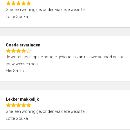
o
R
u
Snel een woning gevonden via deze website.
a
t
Lotte Gouka
t
o
e
f
d
5
5
Goede ervaringen
,
R
0
Je wordt goed op de hoogte gehouden van nieuwe aanbod dat bij
a
o
jouw wensen past.
t
u
Elin Smits
e
t
d
o
4
f
,
5
Lekker makkelijk
0
R
o
Snel een woning gevonden via deze website.
a
u
Lotte Gouka
t
t
e