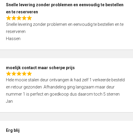
u
Snelle levering zonder problemen en eenvoudig te bestellen
t
en te reserveren
o
R
f
Snelle levering zonder problemen en eenvoudig te bestellen en te
a
5
reserveren
t
Hassen
e
d
5
,
moelijk contact maar scherpe prijs
0
R
o
Hele mooie stalen deur ontvangen ik had zelf 1 verkeerde besteld
a
u
en retour gezonden .Afhandeling ging langzaam maar deur
t
t
nummer 1 is perfect en goedkoop dus daarom toch 5 sterren
e
o
Jan
d
f
5
5
,
0
Erg blij