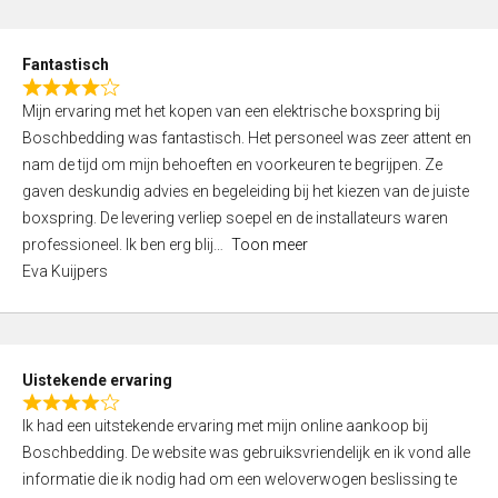
e
d
Fantastisch
5
R
,
Mijn ervaring met het kopen van een elektrische boxspring bij
a
0
Boschbedding was fantastisch. Het personeel was zeer attent en
t
o
nam de tijd om mijn behoeften en voorkeuren te begrijpen. Ze
e
u
gaven deskundig advies en begeleiding bij het kiezen van de juiste
d
t
boxspring. De levering verliep soepel en de installateurs waren
4
o
professioneel. Ik ben erg blij
Toon meer
,
f
Eva Kuijpers
0
5
o
u
t
Uistekende ervaring
o
R
f
Ik had een uitstekende ervaring met mijn online aankoop bij
a
5
Boschbedding. De website was gebruiksvriendelijk en ik vond alle
t
informatie die ik nodig had om een weloverwogen beslissing te
e