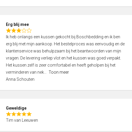
o
u
t
Erg blij mee
o
R
f
Ik heb onlangs een kussen gekocht bij Boschbedding en ik ben
a
5
erg blij met mijn aankoop. Het bestelproces was eenvoudig en de
t
klantenservice was behulpzaam bij het beantwoorden van mijn
e
vragen. De levering verliep vlot en het kussen was goed verpakt.
d
Het kussen zelf is zeer comfortabel en heeft geholpen bij het
3
verminderen van nek
Toon meer
,
Anna Schouten
0
o
u
t
Geweldige
o
R
f
Tim van Leeuwen
a
5
t