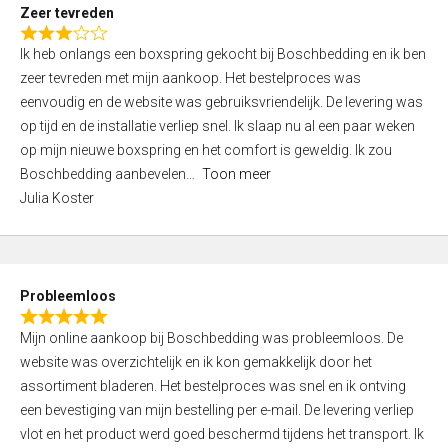
t
Zeer tevreden
o
R
f
Ik heb onlangs een boxspring gekocht bij Boschbedding en ik ben
a
5
zeer tevreden met mijn aankoop. Het bestelproces was
t
eenvoudig en de website was gebruiksvriendelijk. De levering was
e
op tijd en de installatie verliep snel. Ik slaap nu al een paar weken
d
op mijn nieuwe boxspring en het comfort is geweldig. Ik zou
3
Boschbedding aanbevelen
Toon meer
,
Julia Koster
0
o
u
t
Probleemloos
o
R
f
Mijn online aankoop bij Boschbedding was probleemloos. De
a
5
website was overzichtelijk en ik kon gemakkelijk door het
t
assortiment bladeren. Het bestelproces was snel en ik ontving
e
een bevestiging van mijn bestelling per e-mail. De levering verliep
d
vlot en het product werd goed beschermd tijdens het transport. Ik
5