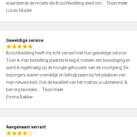
waardeerde de moeite die Boschbedding deed om
Toon meer
,
Lucas Mulder
0
o
u
t
Geweldige service
o
R
f
Boschbedding heeft mij echt verrast met hun geweldige service.
a
5
Toen ik mijn bestelling plaatste kreeg ik meteen een bevestiging en
t
werd ik regelmatig op de hoogte gehouden van de voortgang. De
e
bezorgers waren vriendelijk en behulpzaam bij het plaatsen van
d
mijn nieuwe bed. Ook de kwaliteit van het matras is uitstekend. Ik
5
ben erg tevreden
Toon meer
,
Emma Bakker
0
o
u
t
Aangenaam verrast
o
R