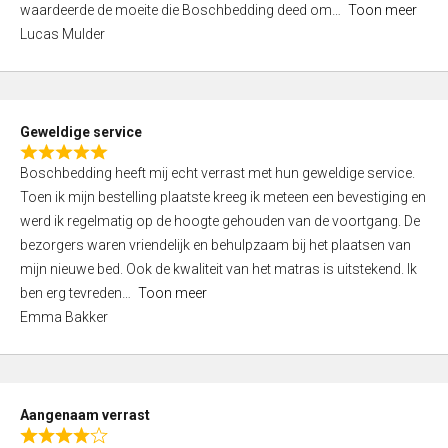
waardeerde de moeite die Boschbedding deed om
Toon meer
,
Lucas Mulder
0
o
u
t
Geweldige service
o
R
f
Boschbedding heeft mij echt verrast met hun geweldige service.
a
5
Toen ik mijn bestelling plaatste kreeg ik meteen een bevestiging en
t
werd ik regelmatig op de hoogte gehouden van de voortgang. De
e
bezorgers waren vriendelijk en behulpzaam bij het plaatsen van
d
mijn nieuwe bed. Ook de kwaliteit van het matras is uitstekend. Ik
5
ben erg tevreden
Toon meer
,
Emma Bakker
0
o
u
t
Aangenaam verrast
o
R