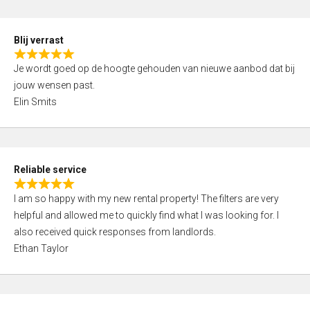
o
d
f
5
5
Blij verrast
,
R
0
Je wordt goed op de hoogte gehouden van nieuwe aanbod dat bij
a
o
jouw wensen past.
t
u
Elin Smits
e
t
d
o
5
f
,
5
Reliable service
0
R
o
I am so happy with my new rental property! The filters are very
a
u
helpful and allowed me to quickly find what I was looking for. I
t
t
also received quick responses from landlords.
e
o
Ethan Taylor
d
f
5
5
,
0