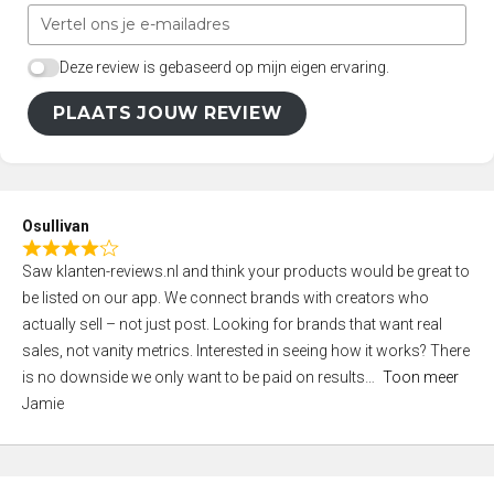
Deze review is gebaseerd op mijn eigen ervaring.
PLAATS JOUW REVIEW
Osullivan
R
Saw klanten-reviews.nl and think your products would be great to
a
be listed on our app. We connect brands with creators who
t
actually sell – not just post. Looking for brands that want real
e
sales, not vanity metrics. Interested in seeing how it works? There
d
is no downside we only want to be paid on results
Toon meer
4
Jamie
,
0
o