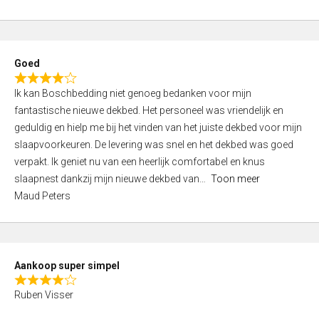
a
5
t
e
d
Goed
4
R
,
Ik kan Boschbedding niet genoeg bedanken voor mijn
a
0
fantastische nieuwe dekbed. Het personeel was vriendelijk en
t
o
geduldig en hielp me bij het vinden van het juiste dekbed voor mijn
e
u
slaapvoorkeuren. De levering was snel en het dekbed was goed
d
t
verpakt. Ik geniet nu van een heerlijk comfortabel en knus
4
o
slaapnest dankzij mijn nieuwe dekbed van
Toon meer
,
f
Maud Peters
0
5
o
u
t
Aankoop super simpel
o
R
f
Ruben Visser
a
5