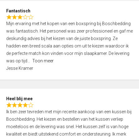
u
d
t
Fantastisch
4
o
R
,
f
Mijn ervaring met het kopen van een boxspring bij Boschbedding
a
0
5
was fantastisch. Het personeel was zeer professioneel en gaf me
t
o
deskundig advies bij het kiezen van de juiste boxspring. Ze
e
u
hadden een breed scala aan opties om uit te kiezen waardoor ik
d
t
de perfecte match kon vinden voor mijn slaapkamer. De levering
3
o
was op tijd
Toon meer
,
f
Jesse Kramer
0
5
o
u
t
Heel blij mee
o
R
f
Ik ben zeer tevreden met mijn recente aankoop van een kussen bij
a
5
Boschbedding. Het kiezen en bestellen van het kussen verliep
t
moeiteloos en de levering was snel. Het kussen zelf is van hoge
e
kwaliteit en biedt uitstekend comfort en ondersteuning. Ik merk
d