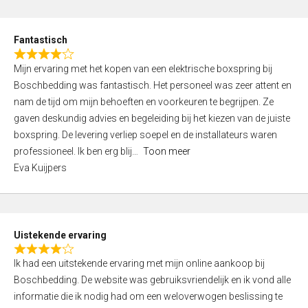
e
d
Fantastisch
5
R
,
Mijn ervaring met het kopen van een elektrische boxspring bij
a
0
Boschbedding was fantastisch. Het personeel was zeer attent en
t
o
nam de tijd om mijn behoeften en voorkeuren te begrijpen. Ze
e
u
gaven deskundig advies en begeleiding bij het kiezen van de juiste
d
t
boxspring. De levering verliep soepel en de installateurs waren
4
o
professioneel. Ik ben erg blij
Toon meer
,
f
Eva Kuijpers
0
5
o
u
t
Uistekende ervaring
o
R
f
Ik had een uitstekende ervaring met mijn online aankoop bij
a
5
Boschbedding. De website was gebruiksvriendelijk en ik vond alle
t
informatie die ik nodig had om een weloverwogen beslissing te
e