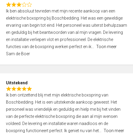
f
R
5
Ik ben absoluut tevreden met mijn recente aankoop van een
a
elektrische boxspring bij Boschbedding. Het was een geweldige
t
ervaring van begin tot eind. Het personeel was uiterst behulpzaam
e
en geduldig bij het beantwoorden van al mijn vragen. De levering
d
en installatie verliepen vlot en professioneel. De elektrische
3
functies van de boxspring werken perfect en ik
Toon meer
,
Sam de Boer
0
o
u
t
Uitstekend
o
R
f
Ik ben ontzettend blij met mijn elektrische boxspring van
a
5
Boschbedding. Het is een uitstekende aankoop geweest. Het
t
personeel was vriendelijk en geduldig en hielp me bij het vinden
e
van de perfecte elektrische boxspring die aan al mijn wensen
d
voldeed. De levering en installatie waren naadloos en de
5
boxspring functioneert perfect. Ik geniet nu van het
Toon meer