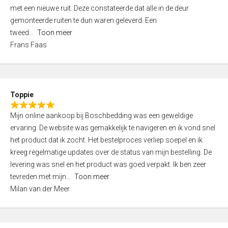
,
met een nieuwe ruit. Deze constateerde dat alle in de deur
0
gemonteerde ruiten te dun waren geleverd. Een
o
tweed
Toon meer
u
Frans Faas
t
o
f
5
Toppie
R
Mijn online aankoop bij Boschbedding was een geweldige
a
ervaring. De website was gemakkelijk te navigeren en ik vond snel
t
het product dat ik zocht. Het bestelproces verliep soepel en ik
e
kreeg regelmatige updates over de status van mijn bestelling. De
d
levering was snel en het product was goed verpakt. Ik ben zeer
5
tevreden met mijn
Toon meer
,
Milan van der Meer
0
o
u