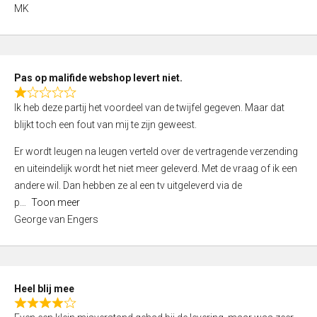
,
MK
0
o
u
t
Pas op malifide webshop levert niet.
o
R
Ik heb deze partij het voordeel van de twijfel gegeven. Maar dat
f
a
blijkt toch een fout van mij te zijn geweest.
5
t
e
Er wordt leugen na leugen verteld over de vertragende verzending
d
en uiteindelijk wordt het niet meer geleverd. Met de vraag of ik een
1
andere wil. Dan hebben ze al een tv uitgeleverd via de
,
p
Toon meer
0
George van Engers
o
u
t
o
Heel blij mee
f
R