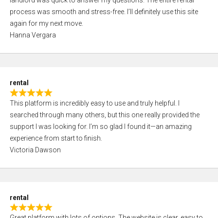
landlord was quick to answer my questions. The entire rental
e
o
process was smooth and stress-free. I’ll definitely use this site
d
f
again for my next move.
5
5
Hanna Vergara
,
0
o
u
rental
t
R
o
This platform is incredibly easy to use and truly helpful. I
a
f
searched through many others, but this one really provided the
t
5
support I was looking for. I’m so glad I found it—an amazing
e
experience from start to finish.
d
Victoria Dawson
5
,
0
o
rental
u
R
t
Great platform with lots of options. The website is clear, easy to