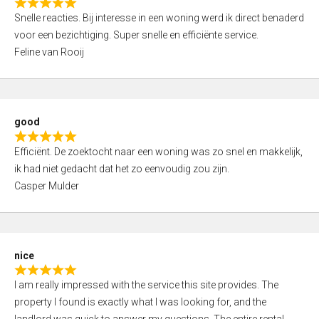
R
u
Snelle reacties. Bij interesse in een woning werd ik direct benaderd
a
t
voor een bezichtiging. Super snelle en efficiënte service.
t
o
Feline van Rooij
e
f
d
5
5
,
good
0
R
o
Efficiënt. De zoektocht naar een woning was zo snel en makkelijk,
a
u
ik had niet gedacht dat het zo eenvoudig zou zijn.
t
t
Casper Mulder
e
o
d
f
5
5
,
nice
0
R
o
I am really impressed with the service this site provides. The
a
u
property I found is exactly what I was looking for, and the
t
t