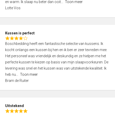
o
en warm. Ik slaap nu beter dan ooit
Toon meer
,
f
Lotte Vos
0
5
o
u
t
Kussen is perfect
o
R
f
Boschbedding heeft een fantastische selectie van kussens. Ik
a
5
kocht onlangs een kussen bij hen en ik ben er zeer tevreden mee.
t
Het personeel was vriendelijk en deskundig en ze hielpen me het
e
perfecte kussen te kiezen op basis van mijn slaapvoorkeuren. De
d
levering was snel en het kussen was van uitstekende kwaliteit. Ik
4
heb nu
Toon meer
,
Bram de Ruiter
0
o
u
t
Uitstekend
o
R
f