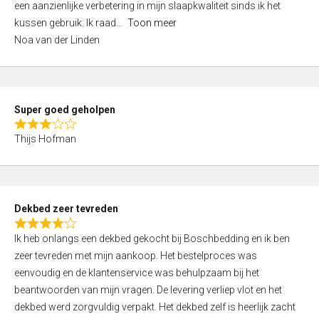
een aanzienlijke verbetering in mijn slaapkwaliteit sinds ik het
4
kussen gebruik. Ik raad
Toon meer
,
Noa van der Linden
0
o
u
t
Super goed geholpen
o
R
f
Thijs Hofman
a
5
t
e
d
Dekbed zeer tevreden
3
R
,
Ik heb onlangs een dekbed gekocht bij Boschbedding en ik ben
a
0
zeer tevreden met mijn aankoop. Het bestelproces was
t
o
eenvoudig en de klantenservice was behulpzaam bij het
e
u
beantwoorden van mijn vragen. De levering verliep vlot en het
d
t
dekbed werd zorgvuldig verpakt. Het dekbed zelf is heerlijk zacht
4