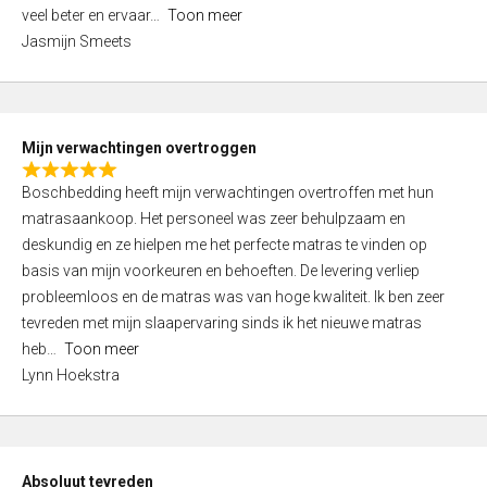
5
o
veel beter en ervaar
Toon meer
,
f
Jasmijn Smeets
0
5
o
u
t
Mijn verwachtingen overtroggen
o
R
f
Boschbedding heeft mijn verwachtingen overtroffen met hun
a
5
matrasaankoop. Het personeel was zeer behulpzaam en
t
deskundig en ze hielpen me het perfecte matras te vinden op
e
basis van mijn voorkeuren en behoeften. De levering verliep
d
probleemloos en de matras was van hoge kwaliteit. Ik ben zeer
5
tevreden met mijn slaapervaring sinds ik het nieuwe matras
,
heb
Toon meer
0
Lynn Hoekstra
o
u
t
o
Absoluut tevreden