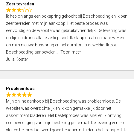
t
Zeer tevreden
o
R
f
Ik heb onlangs een boxspring gekocht bij Boschbedding en ik ben
a
5
zeer tevreden met mijn aankoop. Het bestelproces was
t
eenvoudig en de website was gebruiksvriendelijk. De levering was
e
op tijd en de installatie verliep snel. Ik slaap nu al een paar weken
d
op mijn nieuwe boxspring en het comfort is geweldig. Ik zou
3
Boschbedding aanbevelen
Toon meer
,
Julia Koster
0
o
u
t
Probleemloos
o
R
f
Mijn online aankoop bij Boschbedding was probleemloos. De
a
5
website was overzichtelijk en ik kon gemakkelijk door het
t
assortiment bladeren. Het bestelproces was snel en ik ontving
e
een bevestiging van mijn bestelling per e-mail. De levering verliep
d
vlot en het product werd goed beschermd tijdens het transport. Ik
5