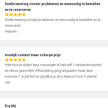
u
Snelle levering zonder problemen en eenvoudig te bestellen
t
en te reserveren
o
R
f
Snelle levering zonder problemen en eenvoudig te bestellen en te
a
5
reserveren
t
Hassen
e
d
5
,
moelijk contact maar scherpe prijs
0
R
o
Hele mooie stalen deur ontvangen ik had zelf 1 verkeerde besteld
a
u
en retour gezonden .Afhandeling ging langzaam maar deur
t
t
nummer 1 is perfect en goedkoop dus daarom toch 5 sterren
e
o
Jan
d
f
5
5
,
0
Erg blij