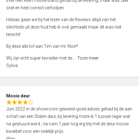
Even een klein misverstand gehad bij de levering, maar was zeer
5
a
snel en heel correct verholpen.
t
e
Helaas gaan we bij het lezen van de Reviews altijd van het
d
slechtste uit deze fout heb ik ook gemaakt maar dit was niet
4
terecht!
,
Bij deze alle lof aan Tim van mr. Noir!!
0
o
Wij zijn echt super tevreden met de
Toon meer
u
Sylvia
t
o
f
5
Mooie deur
R
Juni 2022 in de showroom geweest goed advies gehad bij de aan
a
schaf van een Stalen deur, bij levering miste ik 1 tussen lager wat
t
na gestuurd werd , na ruim 1 jaar nog erg blij met de deur mooie
e
kwaliteit voor een redelijk prijs.
d
Wim