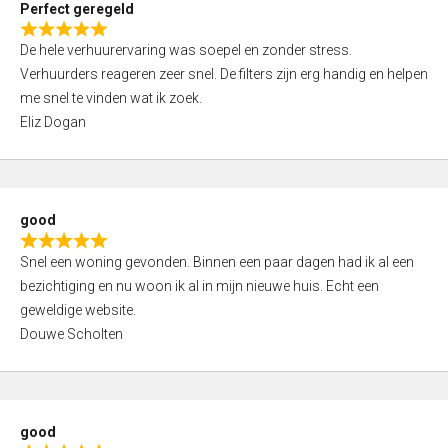
Perfect geregeld
o
R
u
De hele verhuurervaring was soepel en zonder stress.
a
t
Verhuurders reageren zeer snel. De filters zijn erg handig en helpen
t
o
me snel te vinden wat ik zoek.
e
f
Eliz Dogan
d
5
5
,
0
good
o
R
u
Snel een woning gevonden. Binnen een paar dagen had ik al een
a
t
bezichtiging en nu woon ik al in mijn nieuwe huis. Echt een
t
o
geweldige website.
e
f
Douwe Scholten
d
5
5
,
0
good
o