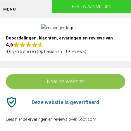
Skip
REVIEW AANMELDEN
MENU
to
content
Beoordelingen, klachten, ervaringen en reviews van
4,6
Rated
4,6 van 5 sterren (op basis van 119 reviews)
4,6
out
of
5
Naar de website
Deze website is geverifieerd
Lees hier de ervaringen en reviews over Koot.com