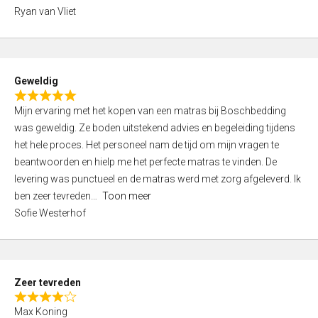
,
Ryan van Vliet
0
o
u
t
Geweldig
o
R
f
Mijn ervaring met het kopen van een matras bij Boschbedding
a
5
was geweldig. Ze boden uitstekend advies en begeleiding tijdens
t
het hele proces. Het personeel nam de tijd om mijn vragen te
e
beantwoorden en hielp me het perfecte matras te vinden. De
d
levering was punctueel en de matras werd met zorg afgeleverd. Ik
5
ben zeer tevreden
Toon meer
,
Sofie Westerhof
0
o
u
t
Zeer tevreden
o
R
f
Max Koning