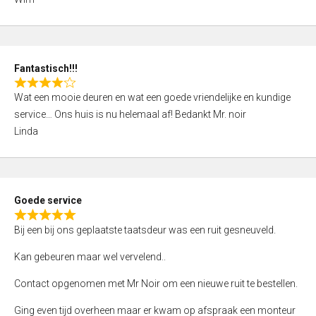
4
,
0
o
Fantastisch!!!
u
R
t
Wat een mooie deuren en wat een goede vriendelijke en kundige
a
o
service… Ons huis is nu helemaal af! Bedankt Mr. noir
t
f
Linda
e
5
d
4
,
Goede service
0
R
o
Bij een bij ons geplaatste taatsdeur was een ruit gesneuveld.
a
u
t
Kan gebeuren maar wel vervelend..
t
e
o
Contact opgenomen met Mr Noir om een nieuwe ruit te bestellen.
d
f
5
Ging even tijd overheen maar er kwam op afspraak een monteur
5