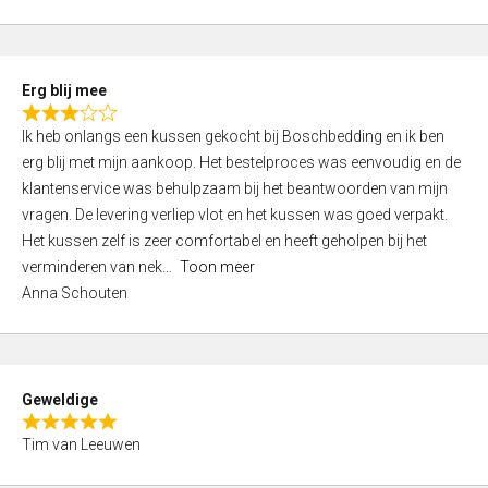
o
u
t
Erg blij mee
o
R
f
Ik heb onlangs een kussen gekocht bij Boschbedding en ik ben
a
5
erg blij met mijn aankoop. Het bestelproces was eenvoudig en de
t
klantenservice was behulpzaam bij het beantwoorden van mijn
e
vragen. De levering verliep vlot en het kussen was goed verpakt.
d
Het kussen zelf is zeer comfortabel en heeft geholpen bij het
3
verminderen van nek
Toon meer
,
Anna Schouten
0
o
u
t
Geweldige
o
R
f
Tim van Leeuwen
a
5
t