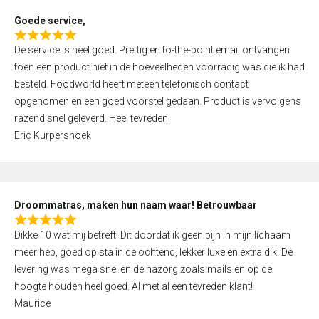
t
Goede service,
o
R
f
De service is heel goed. Prettig en to-the-point email ontvangen
a
5
toen een product niet in de hoeveelheden voorradig was die ik had
t
besteld. Foodworld heeft meteen telefonisch contact
e
opgenomen en een goed voorstel gedaan. Product is vervolgens
d
razend snel geleverd. Heel tevreden.
5
Eric Kurpershoek
,
0
o
u
Droommatras, maken hun naam waar! Betrouwbaar
t
R
o
Dikke 10 wat mij betreft! Dit doordat ik geen pijn in mijn lichaam
a
f
meer heb, goed op sta in de ochtend, lekker luxe en extra dik. De
t
5
levering was mega snel en de nazorg zoals mails en op de
e
hoogte houden heel goed. Al met al een tevreden klant!
d
Maurice
5