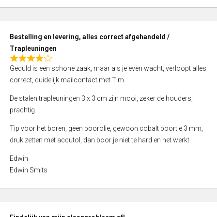
,
0
o
Bestelling en levering, alles correct afgehandeld /
u
Trapleuningen
t
R
o
Geduld is een schone zaak, maar als je even wacht, verloopt alles
a
f
correct, duidelijk mailcontact met Tim.
t
5
e
De stalen trapleuningen 3 x 3 cm zijn mooi, zeker de houders,
d
prachtig.
4
Tip voor het boren, geen boorolie, gewoon cobalt boortje 3 mm,
,
druk zetten met accutol, dan boor je niet te hard en het werkt.
0
o
Edwin
u
Edwin Smits
t
o
f
5