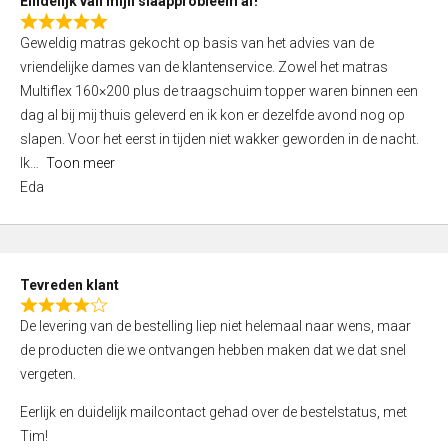
Eindelijk van mijn slaapprobleem af!
R
Geweldig matras gekocht op basis van het advies van de
a
vriendelijke dames van de klantenservice. Zowel het matras
t
Multiflex 160×200 plus de traagschuim topper waren binnen een
e
dag al bij mij thuis geleverd en ik kon er dezelfde avond nog op
d
slapen. Voor het eerst in tijden niet wakker geworden in de nacht.
5
Ik
Toon meer
,
Eda
0
o
u
t
Tevreden klant
o
R
f
De levering van de bestelling liep niet helemaal naar wens, maar
a
5
de producten die we ontvangen hebben maken dat we dat snel
t
vergeten.
e
d
Eerlijk en duidelijk mailcontact gehad over de bestelstatus, met
4
Tim!