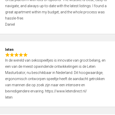
a
o
navigate, and always up-to-date with the latest listings. I found a
t
f
great apartment within my budget, and the whole process was
e
5
hassle-free.
d
Daniel
5
,
0
o
leten
u
R
t
In de wereld van seksspeeltjes is innovatie van groot belang, en
a
o
een van de meest opwindende ontwikkelingen is de Leten
t
f
Masturbator, nu beschikbaar in Nederland. Dit hoogwaardige,
e
5
ergonomisch ontworpen speeltje heeft de aandacht getrokken
d
van mannen die op zoek zijn naar een intensere en
5
bevredigendere ervaring. https://www.letendirect.nl/
,
leten
0
o
u