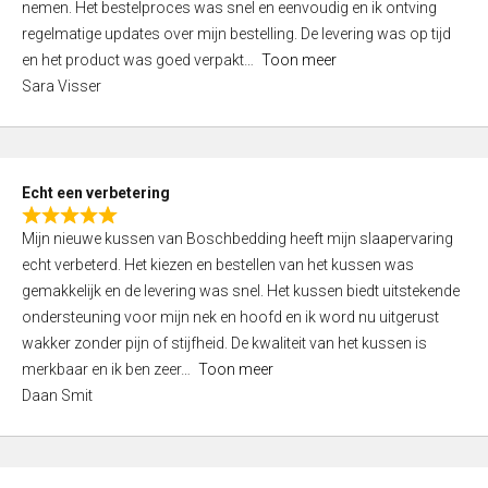
nemen. Het bestelproces was snel en eenvoudig en ik ontving
d
regelmatige updates over mijn bestelling. De levering was op tijd
4
en het product was goed verpakt
Toon meer
,
Sara Visser
0
o
u
t
Echt een verbetering
o
R
f
Mijn nieuwe kussen van Boschbedding heeft mijn slaapervaring
a
5
echt verbeterd. Het kiezen en bestellen van het kussen was
t
gemakkelijk en de levering was snel. Het kussen biedt uitstekende
e
ondersteuning voor mijn nek en hoofd en ik word nu uitgerust
d
wakker zonder pijn of stijfheid. De kwaliteit van het kussen is
5
merkbaar en ik ben zeer
Toon meer
,
Daan Smit
0
o
u