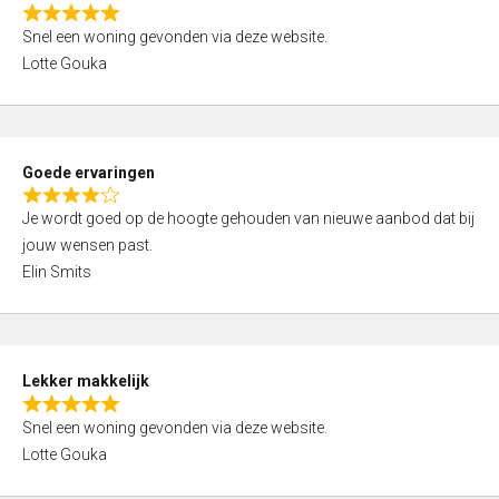
o
R
u
Snel een woning gevonden via deze website.
a
t
Lotte Gouka
t
o
e
f
d
5
5
Goede ervaringen
,
R
0
Je wordt goed op de hoogte gehouden van nieuwe aanbod dat bij
a
o
jouw wensen past.
t
u
Elin Smits
e
t
d
o
4
f
,
5
Lekker makkelijk
0
R
o
Snel een woning gevonden via deze website.
a
u
Lotte Gouka
t
t
e