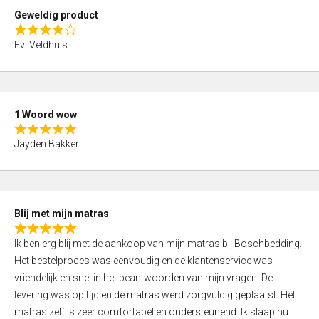
t
Geweldig product
o
R
f
Evi Veldhuis
a
5
t
e
d
1 Woord wow
4
R
,
Jayden Bakker
a
0
t
o
e
u
d
t
Blij met mijn matras
5
o
R
,
f
Ik ben erg blij met de aankoop van mijn matras bij Boschbedding.
a
0
5
Het bestelproces was eenvoudig en de klantenservice was
t
o
vriendelijk en snel in het beantwoorden van mijn vragen. De
e
u
levering was op tijd en de matras werd zorgvuldig geplaatst. Het
d
t
matras zelf is zeer comfortabel en ondersteunend. Ik slaap nu