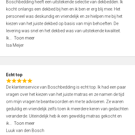
Boschbedding heeft een uitstekende selectie van dekbedden. Ik
a
5
kocht onlangs een dekbed bij hen en ik ben er erg blij mee. Het
t
personeel was deskundig en vriendelijk en ze hielpen me bij het
e
kiezen van het juiste dekbed op basis van mijn behoeften. De
d
levering was snel en het dekbed was van uitstekende kwaliteit.
5
Ik
Toon meer
,
Isa Meijer
0
o
u
t
Echt top
o
R
f
De klantenservice van Boschbedding is echt top. Ik had een paar
a
5
vragen over het kiezen van het juiste matras en ze namen de tijd
t
om mijn vragen te beantwoorden en me te adviseren. Ze waren
e
geduldig en vriendelijk zelfs toen ik meerdere keren van gedachten
d
veranderde. Uiteindelijk heb ik een geweldig matras gekocht en
5
ik
Toon meer
,
Luuk van den Bosch
0