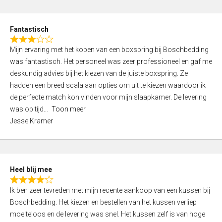
o
e
u
d
t
Fantastisch
4
o
R
,
f
Mijn ervaring met het kopen van een boxspring bij Boschbedding
a
0
5
was fantastisch. Het personeel was zeer professioneel en gaf me
t
o
deskundig advies bij het kiezen van de juiste boxspring. Ze
e
u
hadden een breed scala aan opties om uit te kiezen waardoor ik
d
t
de perfecte match kon vinden voor mijn slaapkamer. De levering
3
o
was op tijd
Toon meer
,
f
Jesse Kramer
0
5
o
u
t
Heel blij mee
o
R
f
Ik ben zeer tevreden met mijn recente aankoop van een kussen bij
a
5
Boschbedding. Het kiezen en bestellen van het kussen verliep
t
moeiteloos en de levering was snel. Het kussen zelf is van hoge
e