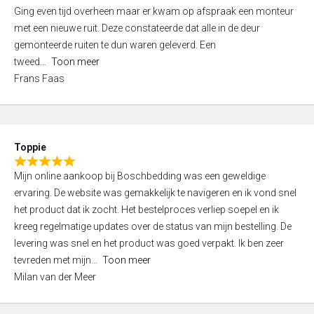
5
Ging even tijd overheen maar er kwam op afspraak een monteur
5
,
met een nieuwe ruit. Deze constateerde dat alle in de deur
0
gemonteerde ruiten te dun waren geleverd. Een
o
tweed
Toon meer
u
Frans Faas
t
o
f
5
Toppie
R
Mijn online aankoop bij Boschbedding was een geweldige
a
ervaring. De website was gemakkelijk te navigeren en ik vond snel
t
het product dat ik zocht. Het bestelproces verliep soepel en ik
e
kreeg regelmatige updates over de status van mijn bestelling. De
d
levering was snel en het product was goed verpakt. Ik ben zeer
5
tevreden met mijn
Toon meer
,
Milan van der Meer
0
o