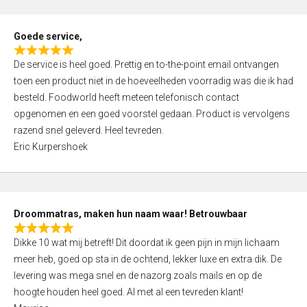
u
t
Goede service,
o
R
f
De service is heel goed. Prettig en to-the-point email ontvangen
a
5
toen een product niet in de hoeveelheden voorradig was die ik had
t
besteld. Foodworld heeft meteen telefonisch contact
e
opgenomen en een goed voorstel gedaan. Product is vervolgens
d
razend snel geleverd. Heel tevreden.
5
Eric Kurpershoek
,
0
o
u
Droommatras, maken hun naam waar! Betrouwbaar
t
R
o
Dikke 10 wat mij betreft! Dit doordat ik geen pijn in mijn lichaam
a
f
meer heb, goed op sta in de ochtend, lekker luxe en extra dik. De
t
5
levering was mega snel en de nazorg zoals mails en op de
e
hoogte houden heel goed. Al met al een tevreden klant!
d