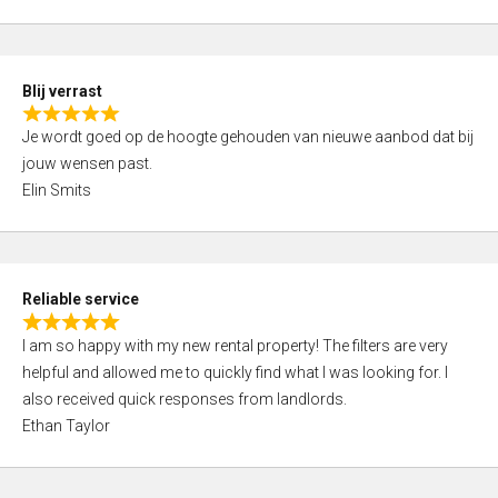
t
e
o
d
f
5
5
Blij verrast
,
R
0
Je wordt goed op de hoogte gehouden van nieuwe aanbod dat bij
a
o
jouw wensen past.
t
u
Elin Smits
e
t
d
o
5
f
,
5
Reliable service
0
R
o
I am so happy with my new rental property! The filters are very
a
u
helpful and allowed me to quickly find what I was looking for. I
t
t
also received quick responses from landlords.
e
o
Ethan Taylor
d
f
5
5
,