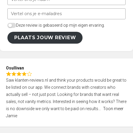
Deze review is gebaseerd op mijn eigen ervaring.
PLAATS JOUW REVIEW
Osullivan
R
Saw klanten-reviews.nl and think your products would be great to
a
be listed on our app. We connect brands with creators who
t
actually sell – not just post. Looking for brands that want real
e
sales, not vanity metrics. Interested in seeing how it works? There
d
is no downside we only want to be paid on results
Toon meer
4
Jamie
,
0