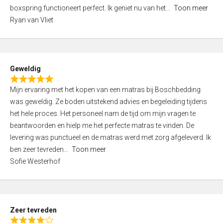
5
boxspring functioneert perfect. Ik geniet nu van het
Toon meer
,
Ryan van Vliet
0
o
u
t
Geweldig
o
R
f
Mijn ervaring met het kopen van een matras bij Boschbedding
a
5
was geweldig. Ze boden uitstekend advies en begeleiding tijdens
t
het hele proces. Het personeel nam de tijd om mijn vragen te
e
beantwoorden en hielp me het perfecte matras te vinden. De
d
levering was punctueel en de matras werd met zorg afgeleverd. Ik
5
ben zeer tevreden
Toon meer
,
Sofie Westerhof
0
o
u
t
Zeer tevreden
o