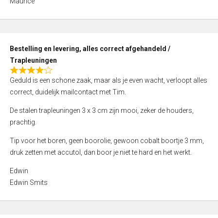
Maurice
5
,
0
o
Bestelling en levering, alles correct afgehandeld /
u
Trapleuningen
t
R
o
Geduld is een schone zaak, maar als je even wacht, verloopt alles
a
f
correct, duidelijk mailcontact met Tim.
t
5
e
De stalen trapleuningen 3 x 3 cm zijn mooi, zeker de houders,
d
prachtig.
4
Tip voor het boren, geen boorolie, gewoon cobalt boortje 3 mm,
,
druk zetten met accutol, dan boor je niet te hard en het werkt.
0
o
Edwin
u
Edwin Smits
t
o
f