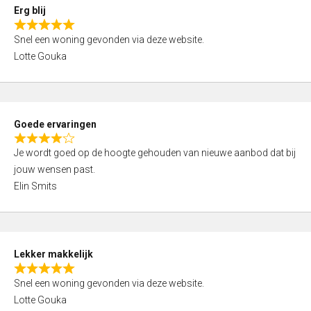
0
Erg blij
o
R
u
Snel een woning gevonden via deze website.
a
t
Lotte Gouka
t
o
e
f
d
5
5
Goede ervaringen
,
R
0
Je wordt goed op de hoogte gehouden van nieuwe aanbod dat bij
a
o
jouw wensen past.
t
u
Elin Smits
e
t
d
o
4
f
,
5
Lekker makkelijk
0
R
o
Snel een woning gevonden via deze website.
a
u
Lotte Gouka
t