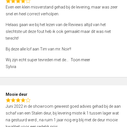
f
R
Even een klein misverstand gehad bij de levering, maar was zeer
5
a
snel en heel correct verholpen.
t
e
Helaas gaan we bij het lezen van de Reviews altijd van het
d
slechtste uit deze fout heb ik ook gemaakt maar dit was niet
4
terecht!
,
Bij deze alle lof aan Tim van mr. Noir!!
0
o
Wij zijn echt super tevreden met de
Toon meer
u
Sylvia
t
o
f
5
Mooie deur
R
Juni 2022 in de showroom geweest goed advies gehad bij de aan
a
schaf van een Stalen deur, bij levering miste ik 1 tussen lager wat
t
na gestuurd werd , na ruim 1 jaar nog erg blij met de deur mooie
e
kwaliteit voor een redelijk prijs.