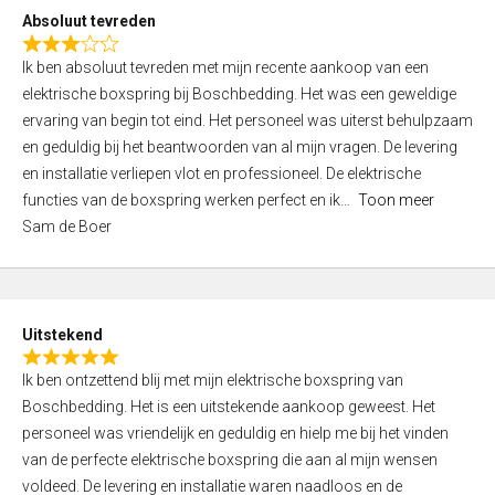
o
Absoluut tevreden
f
R
5
Ik ben absoluut tevreden met mijn recente aankoop van een
a
elektrische boxspring bij Boschbedding. Het was een geweldige
t
ervaring van begin tot eind. Het personeel was uiterst behulpzaam
e
en geduldig bij het beantwoorden van al mijn vragen. De levering
d
en installatie verliepen vlot en professioneel. De elektrische
3
functies van de boxspring werken perfect en ik
Toon meer
,
Sam de Boer
0
o
u
t
Uitstekend
o
R
f
Ik ben ontzettend blij met mijn elektrische boxspring van
a
5
Boschbedding. Het is een uitstekende aankoop geweest. Het
t
personeel was vriendelijk en geduldig en hielp me bij het vinden
e
van de perfecte elektrische boxspring die aan al mijn wensen
d
voldeed. De levering en installatie waren naadloos en de