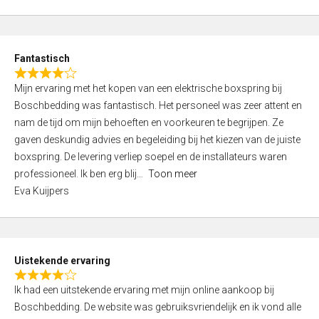
5
t
e
d
Fantastisch
5
R
,
Mijn ervaring met het kopen van een elektrische boxspring bij
a
0
Boschbedding was fantastisch. Het personeel was zeer attent en
t
o
nam de tijd om mijn behoeften en voorkeuren te begrijpen. Ze
e
u
gaven deskundig advies en begeleiding bij het kiezen van de juiste
d
t
boxspring. De levering verliep soepel en de installateurs waren
4
o
professioneel. Ik ben erg blij
Toon meer
,
f
Eva Kuijpers
0
5
o
u
t
Uistekende ervaring
o
R
f
Ik had een uitstekende ervaring met mijn online aankoop bij
a
5
Boschbedding. De website was gebruiksvriendelijk en ik vond alle
t