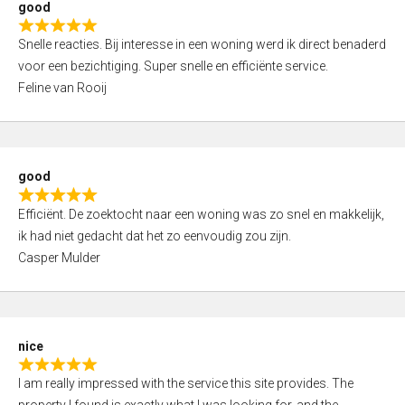
good
o
R
u
Snelle reacties. Bij interesse in een woning werd ik direct benaderd
a
t
voor een bezichtiging. Super snelle en efficiënte service.
t
o
Feline van Rooij
e
f
d
5
5
,
good
0
R
o
Efficiënt. De zoektocht naar een woning was zo snel en makkelijk,
a
u
ik had niet gedacht dat het zo eenvoudig zou zijn.
t
t
Casper Mulder
e
o
d
f
5
5
,
nice
0
R
o
I am really impressed with the service this site provides. The
a
u