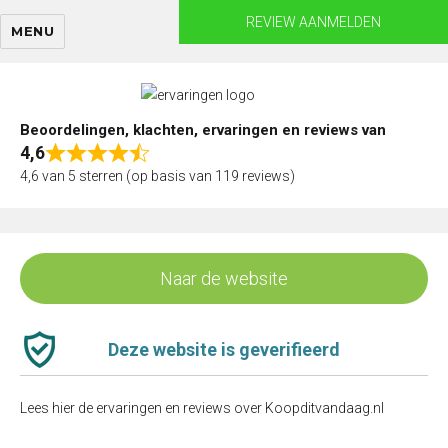
Skip
REVIEW AANMELDEN
MENU
to
content
Beoordelingen, klachten, ervaringen en reviews van
4,6
Rated
4,6 van 5 sterren (op basis van 119 reviews)
4,6
out
of
5
Naar de website
Deze website is geverifieerd
Lees hier de ervaringen en reviews over Koopditvandaag.nl