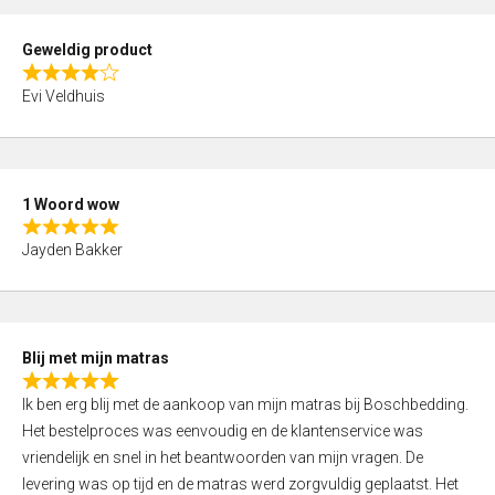
u
t
Geweldig product
o
R
f
Evi Veldhuis
a
5
t
e
d
1 Woord wow
4
R
,
Jayden Bakker
a
0
t
o
e
u
d
t
Blij met mijn matras
5
o
R
,
f
Ik ben erg blij met de aankoop van mijn matras bij Boschbedding.
a
0
5
Het bestelproces was eenvoudig en de klantenservice was
t
o
vriendelijk en snel in het beantwoorden van mijn vragen. De
e
u
levering was op tijd en de matras werd zorgvuldig geplaatst. Het