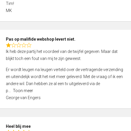
4
Tim!
,
MK
0
o
u
t
Pas op malifide webshop levert niet.
o
R
Ik heb deze partij het voordeel van de twijfel gegeven. Maar dat
f
a
blijkt toch een fout van mij te zijn geweest.
5
t
e
Er wordt leugen na leugen verteld over de vertragende verzending
d
en uiteindelijk wordt het niet meer geleverd. Met de vraag of ik een
1
andere wil. Dan hebben ze al een tv uitgeleverd via de
,
p
Toon meer
0
George van Engers
o
u
t
o
Heel blij mee