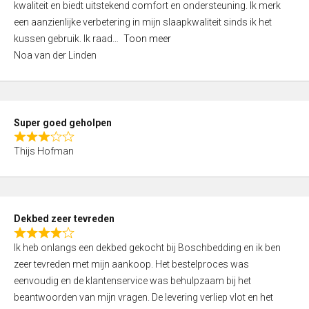
kwaliteit en biedt uitstekend comfort en ondersteuning. Ik merk
d
een aanzienlijke verbetering in mijn slaapkwaliteit sinds ik het
4
kussen gebruik. Ik raad
Toon meer
,
Noa van der Linden
0
o
u
t
Super goed geholpen
o
R
f
Thijs Hofman
a
5
t
e
d
Dekbed zeer tevreden
3
R
,
Ik heb onlangs een dekbed gekocht bij Boschbedding en ik ben
a
0
zeer tevreden met mijn aankoop. Het bestelproces was
t
o
eenvoudig en de klantenservice was behulpzaam bij het
e
u
beantwoorden van mijn vragen. De levering verliep vlot en het
d