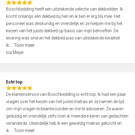
R
f
Boschbedding heeft een uitstekende selectie van dekbedden. Ik
a
5
kocht onlangs een dekbed bij hen en ik ben er erg blij mee. Het
t
personeel was deskundig en vriendelijk en ze hielpen me bij het
e
kiezen van het juiste dekbed op basis van mijn behoeften. De
d
levering was snel en het dekbed was van uitstekende kwaliteit.
5
Ik
Toon meer
,
Isa Meijer
0
o
u
t
Echt top
o
R
f
De klantenservice van Boschbedding is echt top. Ik had een paar
a
5
vragen over het kiezen van het juiste matras en ze namen de tijd
t
om mijn vragen te beantwoorden en me te adviseren. Ze waren
e
geduldig en vriendelijk zelfs toen ik meerdere keren van gedachten
d
veranderde. Uiteindelijk heb ik een geweldig matras gekocht en
5
ik
Toon meer
,