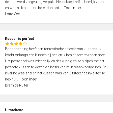
t
dekbed werd zorgvuldig verpakt. Het dekbed zelf is heerlijk zacht
4
o
en warm. Ik slaap nu beter dan ooit
Toon meer
,
f
Lotte Vos
0
5
o
u
t
Kussen is perfect
o
R
f
Boschbedding heeft een fantastische selectie van kussens. Ik
a
5
kocht onlangs een kussen bij hen en ik ben er zeer tevreden mee.
t
Het personeel was vriendelijk en deskundig en ze hielpen me het
e
perfecte kussen te kiezen op basis van mijn slaapvoorkeuren. De
d
levering was snel en het kussen was van uitstekende kwaliteit. Ik
4
heb nu
Toon meer
,
Bram de Ruiter
0
o
u
t
Uitstekend
o