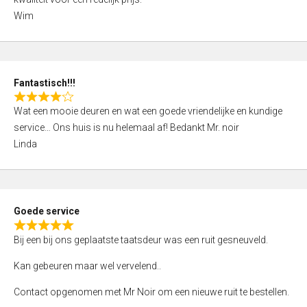
d
Wim
4
,
0
o
Fantastisch!!!
u
R
t
Wat een mooie deuren en wat een goede vriendelijke en kundige
a
o
service… Ons huis is nu helemaal af! Bedankt Mr. noir
t
f
Linda
e
5
d
4
,
Goede service
0
R
o
Bij een bij ons geplaatste taatsdeur was een ruit gesneuveld.
a
u
t
Kan gebeuren maar wel vervelend..
t
e
o
Contact opgenomen met Mr Noir om een nieuwe ruit te bestellen.
d
f