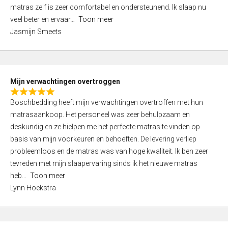
d
t
matras zelf is zeer comfortabel en ondersteunend. Ik slaap nu
5
o
veel beter en ervaar
Toon meer
,
f
Jasmijn Smeets
0
5
o
u
t
Mijn verwachtingen overtroggen
o
R
f
Boschbedding heeft mijn verwachtingen overtroffen met hun
a
5
matrasaankoop. Het personeel was zeer behulpzaam en
t
deskundig en ze hielpen me het perfecte matras te vinden op
e
basis van mijn voorkeuren en behoeften. De levering verliep
d
probleemloos en de matras was van hoge kwaliteit. Ik ben zeer
5
tevreden met mijn slaapervaring sinds ik het nieuwe matras
,
heb
Toon meer
0
Lynn Hoekstra
o
u
t