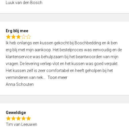
Luuk van den Bosch
0
o
u
t
Erg blij mee
o
R
f
Ik heb onlangs een kussen gekocht bij Boschbedding en ik ben
a
5
erg blij met mijn aankoop. Het bestelproces was eenvoudig en de
t
klantenservice was behulpzaam bij het beantwoorden van mijn
e
vragen. De levering verliep vlot en het kussen was goed verpakt.
d
Het kussen zelf is zeer comfortabel en heeft geholpen bij het
3
verminderen van nek
Toon meer
,
Anna Schouten
0
o
u
t
Geweldige
o
R
f
Tim van Leeuwen
a