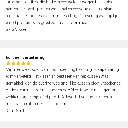
informatie die ik nodig had om een weloverwogen beslissing te
e
nemen. Het bestelproces was snel en eenvoudig en ik ontving
d
regelmatige updates over mijn bestelling. De levering was op tijd
4
en het product was goed verpakt
Toon meer
,
Sara Visser
0
o
u
t
Echt een verbetering
o
R
f
Mijn nieuwe kussen van Boschbedding heeft mijn slaapervaring
a
5
echt verbeterd. Het kiezen en bestellen van het kussen was
t
gemakkelijk en de levering was snel. Het kussen biedt uitstekende
e
ondersteuning voor mijn nek en hoofd en ik word nu uitgerust
d
wakker zonder pijn of stijfheid. De kwaliteit van het kussen is
5
merkbaar en ik ben zeer
Toon meer
,
Daan Smit
0
o