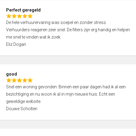
0
Perfect geregeld
o
R
u
De hele verhuurervaring was soepel en zonder stress.
a
t
Verhuurders reageren zeer snel. De filters zijn erg handig en helpen
t
o
me snel te vinden wat ik zoek.
e
f
Eliz Dogan
d
5
5
,
0
good
o
R
u
Snel een woning gevonden. Binnen een paar dagen had ik al een
a
t
bezichtiging en nu woon ik al in mijn nieuwe huis. Echt een
t
o
geweldige website.
e
f
Douwe Scholten
d
5
5
,
0