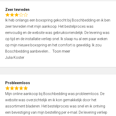
u
t
Zeer tevreden
o
R
f
Ik heb onlangs een boxspring gekocht bij Boschbedding en ik ben
a
5
zeer tevreden met mijn aankoop. Het bestelproces was
t
eenvoudig en de website was gebruiksvriendelijk. De levering was
e
op tijd en de installatie verliep snel. Ik slaap nu al een paar weken
d
op mijn nieuwe boxspring en het comfort is geweldig. Ik zou
3
Boschbedding aanbevelen
Toon meer
,
Julia Koster
0
o
u
t
Probleemloos
o
R
f
Mijn online aankoop bij Boschbedding was probleemloos. De
a
5
website was overzichtelijk en ik kon gemakkelijk door het
t
assortiment bladeren. Het bestelproces was snel en ik ontving
e
een bevestiging van mijn bestelling per e-mail. De levering verliep
d