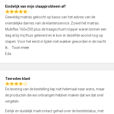
5
Eindelijk van mijn slaapprobleem af!
R
Geweldig matras gekocht op basis van het advies van de
a
vriendelijke dames van de klantenservice. Zowel het matras
t
Multiflex 160×200 plus de traagschuim topper waren binnen een
e
dag al bij mij thuis geleverd en ik kon er dezelfde avond nog op
d
slapen. Voor het eerst in tijden niet wakker geworden in de nacht.
5
Ik
Toon meer
,
Eda
0
o
u
t
Tevreden klant
o
R
f
De levering van de bestelling liep niet helemaal naar wens, maar
a
5
de producten die we ontvangen hebben maken dat we dat snel
t
vergeten.
e
d
Eerlijk en duidelijk mailcontact gehad over de bestelstatus, met