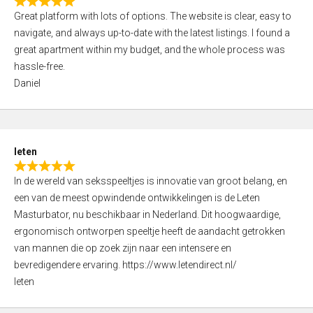
R
t
Great platform with lots of options. The website is clear, easy to
a
o
navigate, and always up-to-date with the latest listings. I found a
t
f
great apartment within my budget, and the whole process was
e
5
hassle-free.
d
Daniel
5
,
0
o
leten
u
R
t
In de wereld van seksspeeltjes is innovatie van groot belang, en
a
o
een van de meest opwindende ontwikkelingen is de Leten
t
f
Masturbator, nu beschikbaar in Nederland. Dit hoogwaardige,
e
5
ergonomisch ontworpen speeltje heeft de aandacht getrokken
d
van mannen die op zoek zijn naar een intensere en
5
bevredigendere ervaring. https://www.letendirect.nl/
,
leten
0
o