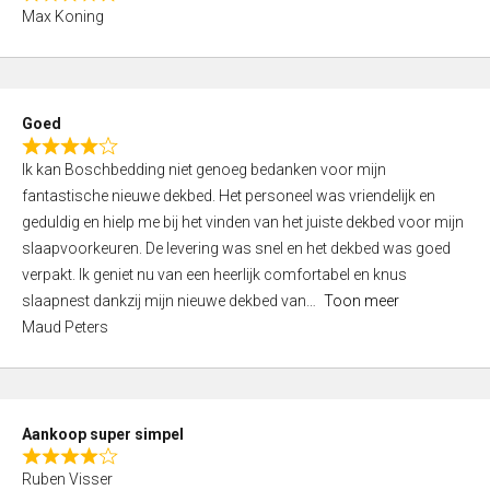
R
f
Max Koning
a
5
t
e
d
Goed
4
R
,
Ik kan Boschbedding niet genoeg bedanken voor mijn
a
0
fantastische nieuwe dekbed. Het personeel was vriendelijk en
t
o
geduldig en hielp me bij het vinden van het juiste dekbed voor mijn
e
u
slaapvoorkeuren. De levering was snel en het dekbed was goed
d
t
verpakt. Ik geniet nu van een heerlijk comfortabel en knus
4
o
slaapnest dankzij mijn nieuwe dekbed van
Toon meer
,
f
Maud Peters
0
5
o
u
t
Aankoop super simpel
o
R
f
Ruben Visser