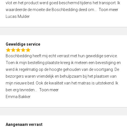
vlot en het product werd goed beschermd tijdens het transport. Ik
5
waardeerde de moeite die Boschbedding deed om
Toon meer
,
Lucas Mulder
0
o
u
t
Geweldige service
o
R
f
Boschbedding heeft mij echt verrast met hun geweldige service.
a
5
Toen ik mijn bestelling plaatste kreeg ik meteen een bevestiging en
t
werd ik regelmatig op de hoogte gehouden van de voortgang. De
e
bezorgers waren vriendelijk en behulpzaam bij het plaatsen van
d
mijn nieuwe bed. Ook de kwaliteit van het matras is uitstekend. Ik
5
ben erg tevreden
Toon meer
,
Emma Bakker
0
o
u
t
Aangenaam verrast