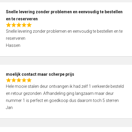
o
u
Snelle levering zonder problemen en eenvoudig te bestellen
t
en te reserveren
o
R
f
Snelle levering zonder problemen en eenvoudig te bestellen en te
a
5
reserveren
t
Hassen
e
d
5
,
moelijk contact maar scherpe prijs
0
R
o
Hele mooie stalen deur ontvangen ik had zelf 1 verkeerde besteld
a
u
en retour gezonden .Afhandeling ging langzaam maar deur
t
t
nummer 1 is perfect en goedkoop dus daarom toch 5 sterren
e
o
Jan
d
f
5
5
,