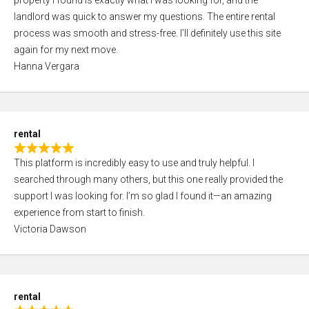
property I found is exactly what I was looking for, and the
t
t
landlord was quick to answer my questions. The entire rental
e
o
process was smooth and stress-free. I’ll definitely use this site
d
f
again for my next move.
5
5
Hanna Vergara
,
0
o
u
rental
t
R
o
This platform is incredibly easy to use and truly helpful. I
a
f
searched through many others, but this one really provided the
t
5
support I was looking for. I’m so glad I found it—an amazing
e
experience from start to finish.
d
Victoria Dawson
5
,
0
o
rental
u