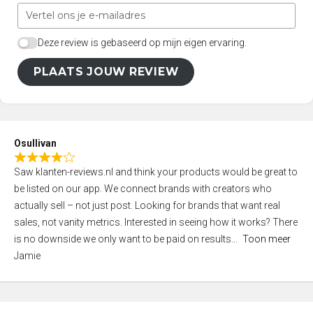
Deze review is gebaseerd op mijn eigen ervaring.
PLAATS JOUW REVIEW
Osullivan
R
Saw klanten-reviews.nl and think your products would be great to
a
be listed on our app. We connect brands with creators who
t
actually sell – not just post. Looking for brands that want real
e
sales, not vanity metrics. Interested in seeing how it works? There
d
is no downside we only want to be paid on results
Toon meer
4
Jamie
,
0
o