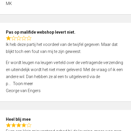
,
MK
0
o
u
t
Pas op malifide webshop levert niet.
o
R
Ik heb deze partij het voordeel van de twijfel gegeven. Maar dat
f
a
blijkt toch een fout van mij te zijn geweest.
5
t
e
Er wordt leugen na leugen verteld over de vertragende verzending
d
en uiteindelijk wordt het niet meer geleverd. Met de vraag of ik een
1
andere wil. Dan hebben ze al een tv uitgeleverd via de
,
p
Toon meer
0
George van Engers
o
u
t
o
Heel blij mee
f
R