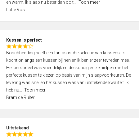
o
en warm. Ik slaap nu beter dan ooit
Toon meer
,
f
Lotte Vos
0
5
o
u
t
Kussen is perfect
o
R
f
Boschbedding heeft een fantastische selectie van kussens. Ik
a
5
kocht onlangs een kussen bij hen en ik ben er zeer tevreden mee.
t
Het personeel was vriendelijk en deskundig en ze hielpen me het
e
perfecte kussen te kiezen op basis van mijn slaapvoorkeuren. De
d
levering was snel en het kussen was van uitstekende kwaliteit. Ik
4
heb nu
Toon meer
,
Bram de Ruiter
0
o
u
t
Uitstekend
o
R
f