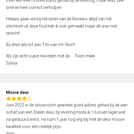
Even een klein misverstand gehad bij de levering, maar was zeer
5
a
snel en heel correct verholpen.
t
e
Helaas gaan we bij het lezen van de Reviews altijd van het
d
slechtste uit deze fout heb ik ook gemaakt maar dit was niet
4
terecht!
,
Bij deze alle lof aan Tim van mr. Noir!!
0
o
Wij zijn echt super tevreden met de
Toon meer
u
Sylvia
t
o
f
5
Mooie deur
R
Juni 2022 in de showroom geweest goed advies gehad bij de aan
a
schaf van een Stalen deur, bij levering miste ik 1 tussen lager wat
t
na gestuurd werd , na ruim 1 jaar nog erg blij met de deur mooie
e
kwaliteit voor een redelijk prijs.
d
Wim