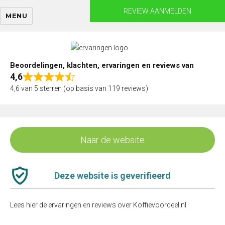
Skip
REVIEW AANMELDEN
MENU
to
content
Beoordelingen, klachten, ervaringen en reviews van
4,6
Rated
4,6 van 5 sterren (op basis van 119 reviews)
4,6
out
of
5
Naar de website
Deze website is geverifieerd
Lees hier de ervaringen en reviews over Koffievoordeel.nl