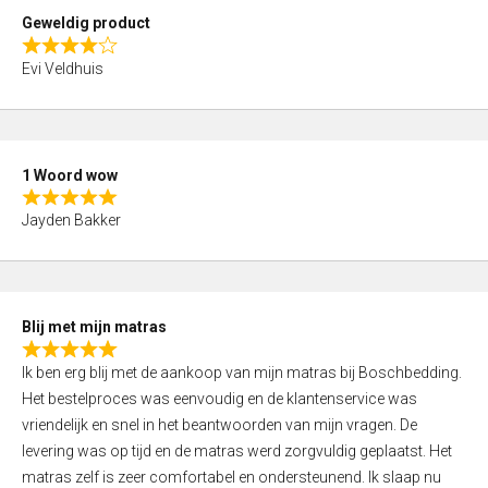
t
Geweldig product
o
R
f
Evi Veldhuis
a
5
t
e
d
1 Woord wow
4
R
,
Jayden Bakker
a
0
t
o
e
u
d
t
Blij met mijn matras
5
o
R
,
f
Ik ben erg blij met de aankoop van mijn matras bij Boschbedding.
a
0
5
Het bestelproces was eenvoudig en de klantenservice was
t
o
vriendelijk en snel in het beantwoorden van mijn vragen. De
e
u
levering was op tijd en de matras werd zorgvuldig geplaatst. Het
d
t
matras zelf is zeer comfortabel en ondersteunend. Ik slaap nu