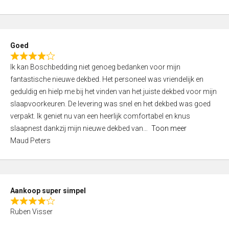
a
5
t
e
d
Goed
4
R
,
Ik kan Boschbedding niet genoeg bedanken voor mijn
a
0
fantastische nieuwe dekbed. Het personeel was vriendelijk en
t
o
geduldig en hielp me bij het vinden van het juiste dekbed voor mijn
e
u
slaapvoorkeuren. De levering was snel en het dekbed was goed
d
t
verpakt. Ik geniet nu van een heerlijk comfortabel en knus
4
o
slaapnest dankzij mijn nieuwe dekbed van
Toon meer
,
f
Maud Peters
0
5
o
u
t
Aankoop super simpel
o
R
f
Ruben Visser
a
5