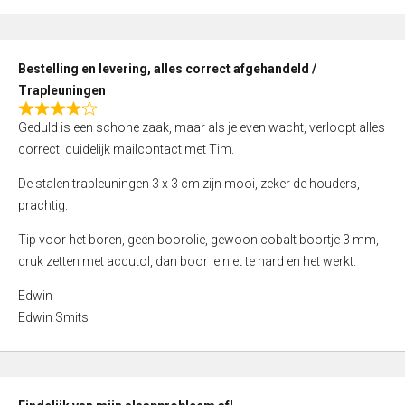
,
0
o
Bestelling en levering, alles correct afgehandeld /
u
Trapleuningen
t
R
o
Geduld is een schone zaak, maar als je even wacht, verloopt alles
a
f
correct, duidelijk mailcontact met Tim.
t
5
e
De stalen trapleuningen 3 x 3 cm zijn mooi, zeker de houders,
d
prachtig.
4
Tip voor het boren, geen boorolie, gewoon cobalt boortje 3 mm,
,
druk zetten met accutol, dan boor je niet te hard en het werkt.
0
o
Edwin
u
Edwin Smits
t
o
f
5