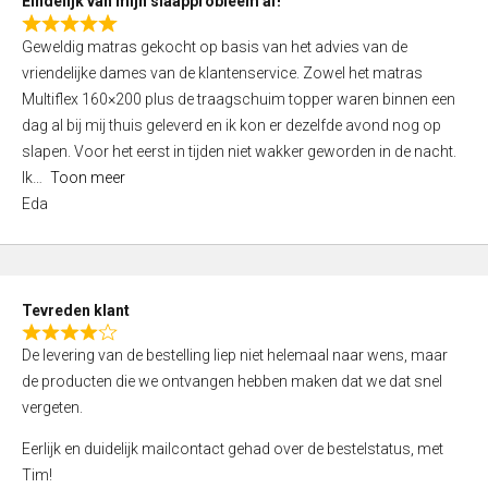
Eindelijk van mijn slaapprobleem af!
R
Geweldig matras gekocht op basis van het advies van de
a
vriendelijke dames van de klantenservice. Zowel het matras
t
Multiflex 160×200 plus de traagschuim topper waren binnen een
e
dag al bij mij thuis geleverd en ik kon er dezelfde avond nog op
d
slapen. Voor het eerst in tijden niet wakker geworden in de nacht.
5
Ik
Toon meer
,
Eda
0
o
u
t
Tevreden klant
o
R
f
De levering van de bestelling liep niet helemaal naar wens, maar
a
5
de producten die we ontvangen hebben maken dat we dat snel
t
vergeten.
e
d
Eerlijk en duidelijk mailcontact gehad over de bestelstatus, met
4
Tim!