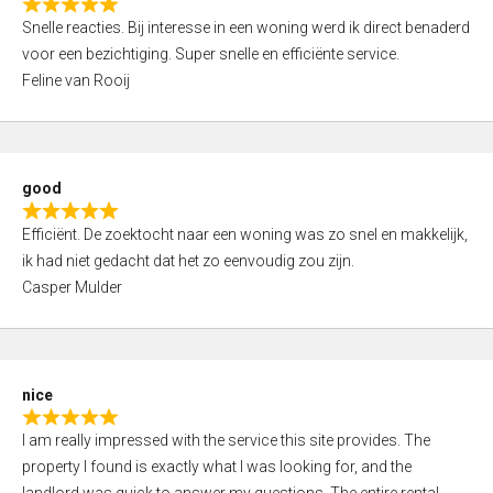
R
u
Snelle reacties. Bij interesse in een woning werd ik direct benaderd
a
t
voor een bezichtiging. Super snelle en efficiënte service.
t
o
Feline van Rooij
e
f
d
5
5
,
good
0
R
o
Efficiënt. De zoektocht naar een woning was zo snel en makkelijk,
a
u
ik had niet gedacht dat het zo eenvoudig zou zijn.
t
t
Casper Mulder
e
o
d
f
5
5
,
nice
0
R
o
I am really impressed with the service this site provides. The
a
u
property I found is exactly what I was looking for, and the
t
t