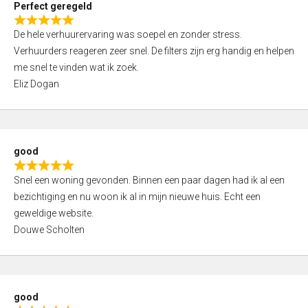
Perfect geregeld
o
R
u
De hele verhuurervaring was soepel en zonder stress.
a
t
Verhuurders reageren zeer snel. De filters zijn erg handig en helpen
t
o
me snel te vinden wat ik zoek.
e
f
Eliz Dogan
d
5
5
,
0
good
o
R
u
Snel een woning gevonden. Binnen een paar dagen had ik al een
a
t
bezichtiging en nu woon ik al in mijn nieuwe huis. Echt een
t
o
geweldige website.
e
f
Douwe Scholten
d
5
5
,
0
good
o