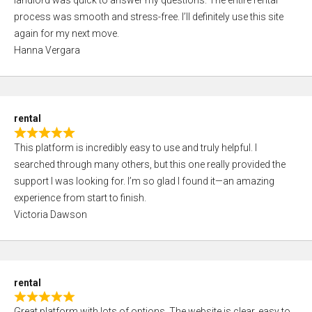
landlord was quick to answer my questions. The entire rental
e
o
process was smooth and stress-free. I’ll definitely use this site
d
f
again for my next move.
5
5
Hanna Vergara
,
0
o
u
rental
t
R
o
This platform is incredibly easy to use and truly helpful. I
a
f
searched through many others, but this one really provided the
t
5
support I was looking for. I’m so glad I found it—an amazing
e
experience from start to finish.
d
Victoria Dawson
5
,
0
o
rental
u
R
t
Great platform with lots of options. The website is clear, easy to