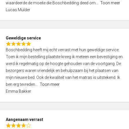
waardeerde de moeite die Boschbedding deed om
Toon meer
,
Lucas Mulder
0
o
u
t
Geweldige service
o
R
f
Boschbedding heeft mij echt verrast met hun geweldige service.
a
5
Toen ik mijn bestelling plaatste kreeg ik meteen een bevestiging en
t
werd ik regelmatig op de hoogte gehouden van de voortgang. De
e
bezorgers waren vriendelijk en behulpzaam bij het plaatsen van
d
mijn nieuwe bed. Ook de kwaliteit van het matras is uitstekend. Ik
5
ben erg tevreden
Toon meer
,
Emma Bakker
0
o
u
t
Aangenaam verrast
o
R