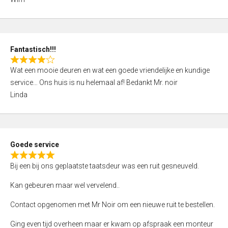
4
,
0
o
Fantastisch!!!
u
R
t
Wat een mooie deuren en wat een goede vriendelijke en kundige
a
o
service… Ons huis is nu helemaal af! Bedankt Mr. noir
t
f
Linda
e
5
d
4
,
Goede service
0
R
o
Bij een bij ons geplaatste taatsdeur was een ruit gesneuveld.
a
u
t
Kan gebeuren maar wel vervelend..
t
e
o
Contact opgenomen met Mr Noir om een nieuwe ruit te bestellen.
d
f
5
Ging even tijd overheen maar er kwam op afspraak een monteur
5