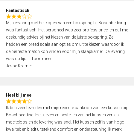
u
d
t
Fantastisch
4
o
R
,
f
Mijn ervaring met het kopen van een boxspring bij Boschbedding
a
0
5
was fantastisch. Het personeel was zeer professioneel en gaf me
t
o
deskundig advies bij het kiezen van de juiste boxspring. Ze
e
u
hadden een breed scala aan opties om uit te kiezen waardoor ik
d
t
de perfecte match kon vinden voor mijn slaapkamer. De levering
3
o
was op tijd
Toon meer
,
f
Jesse Kramer
0
5
o
u
t
Heel blij mee
o
R
f
Ik ben zeer tevreden met mijn recente aankoop van een kussen bij
a
5
Boschbedding. Het kiezen en bestellen van het kussen verliep
t
moeiteloos en de levering was snel. Het kussen zelf is van hoge
e
kwaliteit en biedt uitstekend comfort en ondersteuning. Ik merk
d