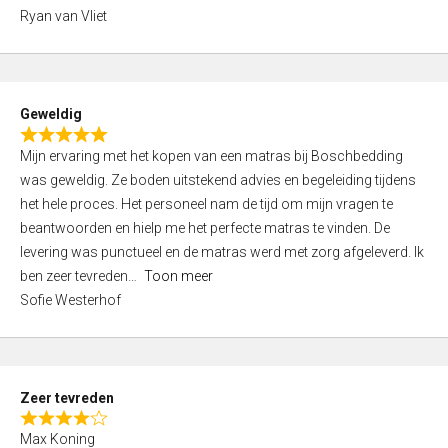
,
Ryan van Vliet
0
o
u
t
Geweldig
o
R
f
Mijn ervaring met het kopen van een matras bij Boschbedding
a
5
was geweldig. Ze boden uitstekend advies en begeleiding tijdens
t
het hele proces. Het personeel nam de tijd om mijn vragen te
e
beantwoorden en hielp me het perfecte matras te vinden. De
d
levering was punctueel en de matras werd met zorg afgeleverd. Ik
5
ben zeer tevreden
Toon meer
,
Sofie Westerhof
0
o
u
t
Zeer tevreden
o
R
f
Max Koning