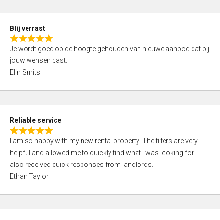
o
d
f
5
5
Blij verrast
,
R
0
Je wordt goed op de hoogte gehouden van nieuwe aanbod dat bij
a
o
jouw wensen past.
t
u
Elin Smits
e
t
d
o
5
f
,
5
Reliable service
0
R
o
I am so happy with my new rental property! The filters are very
a
u
helpful and allowed me to quickly find what I was looking for. I
t
t
also received quick responses from landlords.
e
o
Ethan Taylor
d
f
5
5
,
0