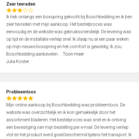
t
Zeer tevreden
o
R
f
Ik heb onlangs een boxspring gekocht bij Boschbedding en ik ben
a
5
zeer tevreden met mijn aankoop. Het bestelproces was
t
eenvoudig en de website was gebruiksvriendelijk. De levering was
e
op tijd en de installatie verliep snel. Ik slaap nu al een paar weken
d
op mijn nieuwe boxspring en het comfort is geweldig. Ik zou
3
Boschbedding aanbevelen
Toon meer
,
Julia Koster
0
o
u
t
Probleemloos
o
R
f
Mijn online aankoop bij Boschbedding was probleemloos. De
a
5
website was overzichtelijk en ik kon gemakkelijk door het
t
assortiment bladeren. Het bestelproces was snel en ik ontving
e
een bevestiging van mijn bestelling per e-mail. De levering verliep
d
vlot en het product werd goed beschermd tijdens het transport. Ik
5