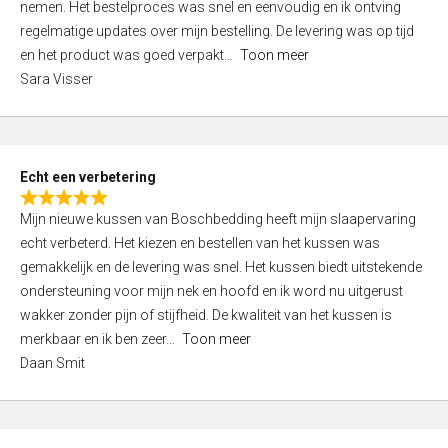
nemen. Het bestelproces was snel en eenvoudig en ik ontving
d
regelmatige updates over mijn bestelling. De levering was op tijd
4
en het product was goed verpakt
Toon meer
,
Sara Visser
0
o
u
t
Echt een verbetering
o
R
f
Mijn nieuwe kussen van Boschbedding heeft mijn slaapervaring
a
5
echt verbeterd. Het kiezen en bestellen van het kussen was
t
gemakkelijk en de levering was snel. Het kussen biedt uitstekende
e
ondersteuning voor mijn nek en hoofd en ik word nu uitgerust
d
wakker zonder pijn of stijfheid. De kwaliteit van het kussen is
5
merkbaar en ik ben zeer
Toon meer
,
Daan Smit
0
o
u