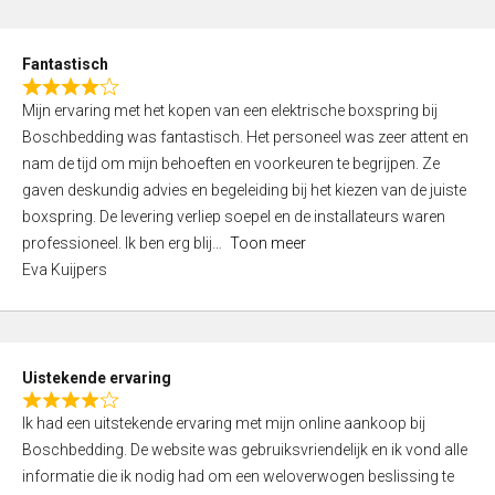
e
d
Fantastisch
5
R
,
Mijn ervaring met het kopen van een elektrische boxspring bij
a
0
Boschbedding was fantastisch. Het personeel was zeer attent en
t
o
nam de tijd om mijn behoeften en voorkeuren te begrijpen. Ze
e
u
gaven deskundig advies en begeleiding bij het kiezen van de juiste
d
t
boxspring. De levering verliep soepel en de installateurs waren
4
o
professioneel. Ik ben erg blij
Toon meer
,
f
Eva Kuijpers
0
5
o
u
t
Uistekende ervaring
o
R
f
Ik had een uitstekende ervaring met mijn online aankoop bij
a
5
Boschbedding. De website was gebruiksvriendelijk en ik vond alle
t
informatie die ik nodig had om een weloverwogen beslissing te
e