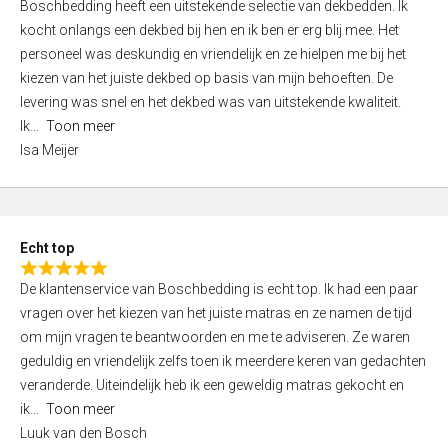
Boschbedding heeft een uitstekende selectie van dekbedden. Ik
a
5
kocht onlangs een dekbed bij hen en ik ben er erg blij mee. Het
t
personeel was deskundig en vriendelijk en ze hielpen me bij het
e
kiezen van het juiste dekbed op basis van mijn behoeften. De
d
levering was snel en het dekbed was van uitstekende kwaliteit.
5
Ik
Toon meer
,
Isa Meijer
0
o
u
t
Echt top
o
R
f
De klantenservice van Boschbedding is echt top. Ik had een paar
a
5
vragen over het kiezen van het juiste matras en ze namen de tijd
t
om mijn vragen te beantwoorden en me te adviseren. Ze waren
e
geduldig en vriendelijk zelfs toen ik meerdere keren van gedachten
d
veranderde. Uiteindelijk heb ik een geweldig matras gekocht en
5
ik
Toon meer
,
Luuk van den Bosch
0