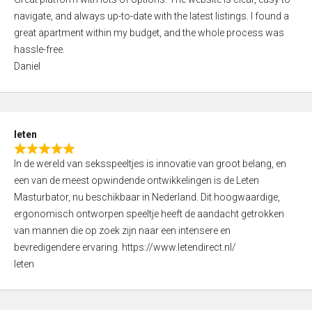
a
o
navigate, and always up-to-date with the latest listings. I found a
t
f
great apartment within my budget, and the whole process was
e
5
hassle-free.
d
Daniel
5
,
0
o
leten
u
R
t
In de wereld van seksspeeltjes is innovatie van groot belang, en
a
o
een van de meest opwindende ontwikkelingen is de Leten
t
f
Masturbator, nu beschikbaar in Nederland. Dit hoogwaardige,
e
5
ergonomisch ontworpen speeltje heeft de aandacht getrokken
d
van mannen die op zoek zijn naar een intensere en
5
bevredigendere ervaring. https://www.letendirect.nl/
,
leten
0
o
u