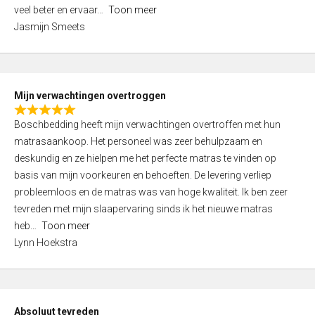
5
o
veel beter en ervaar
Toon meer
,
f
Jasmijn Smeets
0
5
o
u
t
Mijn verwachtingen overtroggen
o
R
f
Boschbedding heeft mijn verwachtingen overtroffen met hun
a
5
matrasaankoop. Het personeel was zeer behulpzaam en
t
deskundig en ze hielpen me het perfecte matras te vinden op
e
basis van mijn voorkeuren en behoeften. De levering verliep
d
probleemloos en de matras was van hoge kwaliteit. Ik ben zeer
5
tevreden met mijn slaapervaring sinds ik het nieuwe matras
,
heb
Toon meer
0
Lynn Hoekstra
o
u
t
o
Absoluut tevreden