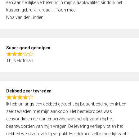
een aanzienlijke verbetering in mijn slaapkwaliteit sinds ik het
4
kussen gebruik. Ik raad
Toon meer
,
Noa van der Linden
0
o
u
t
Super goed geholpen
o
R
f
Thijs Hofman
a
5
t
e
d
Dekbed zeer tevreden
3
R
,
Ik heb onlangs een dekbed gekocht bij Boschbedding en ik ben
a
0
zeer tevreden met mijn aankoop. Het bestelproces was
t
o
eenvoudig en de klantenservice was behulpzaam bij het
e
u
beantwoorden van mijn vragen. De levering verliep vlot en het
d
t
dekbed werd zorgvuldig verpakt. Het dekbed zelf is heerlijk zacht
4