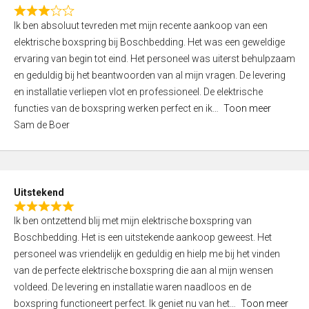
f
R
5
Ik ben absoluut tevreden met mijn recente aankoop van een
a
elektrische boxspring bij Boschbedding. Het was een geweldige
t
ervaring van begin tot eind. Het personeel was uiterst behulpzaam
e
en geduldig bij het beantwoorden van al mijn vragen. De levering
d
en installatie verliepen vlot en professioneel. De elektrische
3
functies van de boxspring werken perfect en ik
Toon meer
,
Sam de Boer
0
o
u
t
Uitstekend
o
R
f
Ik ben ontzettend blij met mijn elektrische boxspring van
a
5
Boschbedding. Het is een uitstekende aankoop geweest. Het
t
personeel was vriendelijk en geduldig en hielp me bij het vinden
e
van de perfecte elektrische boxspring die aan al mijn wensen
d
voldeed. De levering en installatie waren naadloos en de
5
boxspring functioneert perfect. Ik geniet nu van het
Toon meer