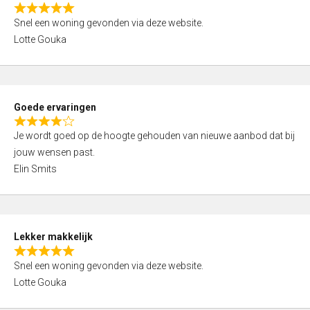
o
R
u
Snel een woning gevonden via deze website.
a
t
Lotte Gouka
t
o
e
f
d
5
5
Goede ervaringen
,
R
0
Je wordt goed op de hoogte gehouden van nieuwe aanbod dat bij
a
o
jouw wensen past.
t
u
Elin Smits
e
t
d
o
4
f
,
5
Lekker makkelijk
0
R
o
Snel een woning gevonden via deze website.
a
u
Lotte Gouka
t
t
e