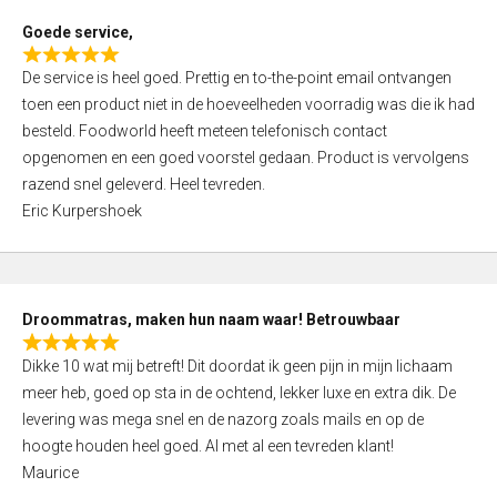
t
Goede service,
o
R
f
De service is heel goed. Prettig en to-the-point email ontvangen
a
5
toen een product niet in de hoeveelheden voorradig was die ik had
t
besteld. Foodworld heeft meteen telefonisch contact
e
opgenomen en een goed voorstel gedaan. Product is vervolgens
d
razend snel geleverd. Heel tevreden.
5
Eric Kurpershoek
,
0
o
u
Droommatras, maken hun naam waar! Betrouwbaar
t
R
o
Dikke 10 wat mij betreft! Dit doordat ik geen pijn in mijn lichaam
a
f
meer heb, goed op sta in de ochtend, lekker luxe en extra dik. De
t
5
levering was mega snel en de nazorg zoals mails en op de
e
hoogte houden heel goed. Al met al een tevreden klant!
d
Maurice
5