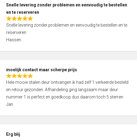
u
Snelle levering zonder problemen en eenvoudig te bestellen
t
en te reserveren
o
R
f
Snelle levering zonder problemen en eenvoudig te bestellen en te
a
5
reserveren
t
Hassen
e
d
5
,
moelijk contact maar scherpe prijs
0
R
o
Hele mooie stalen deur ontvangen ik had zelf 1 verkeerde besteld
a
u
en retour gezonden .Afhandeling ging langzaam maar deur
t
t
nummer 1 is perfect en goedkoop dus daarom toch 5 sterren
e
o
Jan
d
f
5
5
,
0
Erg blij