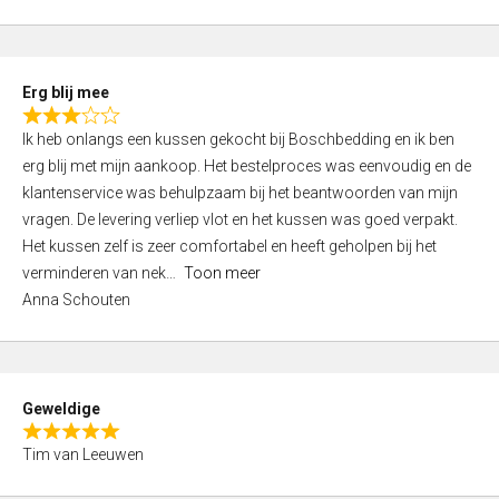
o
u
t
Erg blij mee
o
R
f
Ik heb onlangs een kussen gekocht bij Boschbedding en ik ben
a
5
erg blij met mijn aankoop. Het bestelproces was eenvoudig en de
t
klantenservice was behulpzaam bij het beantwoorden van mijn
e
vragen. De levering verliep vlot en het kussen was goed verpakt.
d
Het kussen zelf is zeer comfortabel en heeft geholpen bij het
3
verminderen van nek
Toon meer
,
Anna Schouten
0
o
u
t
Geweldige
o
R
f
Tim van Leeuwen
a
5
t