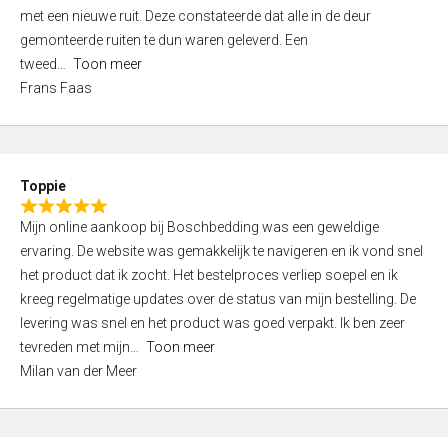
,
met een nieuwe ruit. Deze constateerde dat alle in de deur
0
gemonteerde ruiten te dun waren geleverd. Een
o
tweed
Toon meer
u
Frans Faas
t
o
f
5
Toppie
R
Mijn online aankoop bij Boschbedding was een geweldige
a
ervaring. De website was gemakkelijk te navigeren en ik vond snel
t
het product dat ik zocht. Het bestelproces verliep soepel en ik
e
kreeg regelmatige updates over de status van mijn bestelling. De
d
levering was snel en het product was goed verpakt. Ik ben zeer
5
tevreden met mijn
Toon meer
,
Milan van der Meer
0
o
u