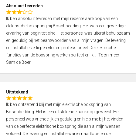
o
Absoluut tevreden
f
R
5
Ik ben absoluut tevreden met mijn recente aankoop van een
a
elektrische boxspring bij Boschbedding. Het was een geweldige
t
ervaring van begin tot eind. Het personeel was uiterst behulpzaam
e
en geduldig bij het beantwoorden van al mijn vragen. De levering
d
en installatie verliepen vlot en professioneel. De elektrische
3
functies van de boxspring werken perfect en ik
Toon meer
,
Sam de Boer
0
o
u
t
Uitstekend
o
R
f
Ik ben ontzettend blij met mijn elektrische boxspring van
a
5
Boschbedding. Het is een uitstekende aankoop geweest. Het
t
personeel was vriendelijk en geduldig en hielp me bij het vinden
e
van de perfecte elektrische boxspring die aan al mijn wensen
d
voldeed. De levering en installatie waren naadloos en de