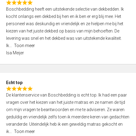
R
f
Boschbedding heeft een uitstekende selectie van dekbedden. Ik
a
5
kocht onlangs een dekbed bij hen en ik ben er erg blij mee. Het
t
personeel was deskundig en vriendelijk en ze hielpen me bij het
e
kiezen van het juiste dekbed op basis van mijn behoeften. De
d
levering was snel en het dekbed was van uitstekende kwaliteit.
5
Ik
Toon meer
,
Isa Meijer
0
o
u
t
Echt top
o
R
f
De klantenservice van Boschbedding is echt top. Ik had een paar
a
5
vragen over het kiezen van het juiste matras en ze namen de tijd
t
om mijn vragen te beantwoorden en me te adviseren. Ze waren
e
geduldig en vriendelijk zelfs toen ik meerdere keren van gedachten
d
veranderde. Uiteindelijk heb ik een geweldig matras gekocht en
5
ik
Toon meer
,