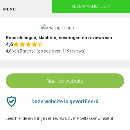
Skip
REVIEW AANMELDEN
MENU
to
content
Beoordelingen, klachten, ervaringen en reviews van
4,6
Rated
4,6 van 5 sterren (op basis van 119 reviews)
4,6
out
of
5
Naar de website
Deze website is geverifieerd
Lees hier de ervaringen en reviews over Koeltassenwinkel.nl