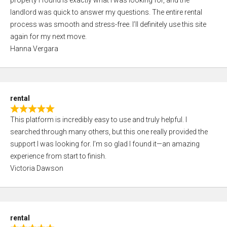
property I found is exactly what I was looking for, and the
t
t
landlord was quick to answer my questions. The entire rental
e
o
process was smooth and stress-free. I’ll definitely use this site
d
f
again for my next move.
5
5
Hanna Vergara
,
0
o
u
rental
t
R
o
This platform is incredibly easy to use and truly helpful. I
a
f
searched through many others, but this one really provided the
t
5
support I was looking for. I’m so glad I found it—an amazing
e
experience from start to finish.
d
Victoria Dawson
5
,
0
o
rental
u