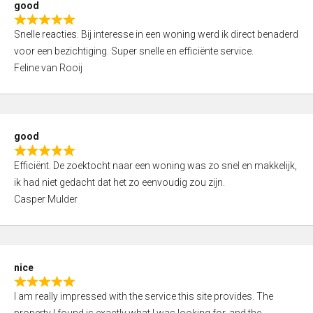
good
o
R
u
Snelle reacties. Bij interesse in een woning werd ik direct benaderd
a
t
voor een bezichtiging. Super snelle en efficiënte service.
t
o
Feline van Rooij
e
f
d
5
5
,
good
0
R
o
Efficiënt. De zoektocht naar een woning was zo snel en makkelijk,
a
u
ik had niet gedacht dat het zo eenvoudig zou zijn.
t
t
Casper Mulder
e
o
d
f
5
5
,
nice
0
R
o
I am really impressed with the service this site provides. The
a
u