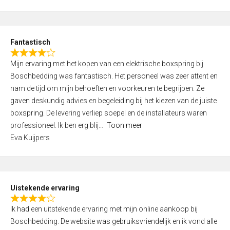
5
t
e
d
Fantastisch
5
R
,
Mijn ervaring met het kopen van een elektrische boxspring bij
a
0
Boschbedding was fantastisch. Het personeel was zeer attent en
t
o
nam de tijd om mijn behoeften en voorkeuren te begrijpen. Ze
e
u
gaven deskundig advies en begeleiding bij het kiezen van de juiste
d
t
boxspring. De levering verliep soepel en de installateurs waren
4
o
professioneel. Ik ben erg blij
Toon meer
,
f
Eva Kuijpers
0
5
o
u
t
Uistekende ervaring
o
R
f
Ik had een uitstekende ervaring met mijn online aankoop bij
a
5
Boschbedding. De website was gebruiksvriendelijk en ik vond alle
t