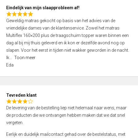
5
Eindelijk van mijn slaapprobleem af!
R
Geweldig matras gekocht op basis van het advies van de
a
vriendelijke dames van de klantenservice. Zowel het matras
t
Multiflex 160×200 plus de traagschuim topper waren binnen een
e
dag al bij mij thuis geleverd en ik kon er dezelfde avond nog op
d
slapen. Voor het eerst in tijden niet wakker geworden in de nacht.
5
Ik
Toon meer
,
Eda
0
o
u
t
Tevreden klant
o
R
f
De levering van de bestelling liep niet helemaal naar wens, maar
a
5
de producten die we ontvangen hebben maken dat we dat snel
t
vergeten.
e
d
Eerlijk en duidelijk mailcontact gehad over de bestelstatus, met