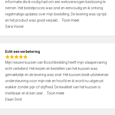
informatie die ik nodig had om een weloverwogen beslissing te
e
nemen. Het bestelproces was snel en eenvoudig en ik ontving
d
regelmatige updates over mijn bestelling. De levering was op tijd
4
en het product was goed verpakt
Toon meer
,
Sara Visser
0
o
u
t
Echt een verbetering
o
R
f
Mijn nieuwe kussen van Boschbedding heeft mijn slaapervaring
a
5
echt verbeterd. Het kiezen en bestellen van het kussen was
t
gemakkelijk en de levering was snel. Het kussen biedt uitstekende
e
ondersteuning voor mijn nek en hoofd en ik word nu uitgerust
d
wakker zonder pijn of stijfheid. De kwaliteit van het kussen is
5
merkbaar en ik ben zeer
Toon meer
,
Daan Smit
0
o