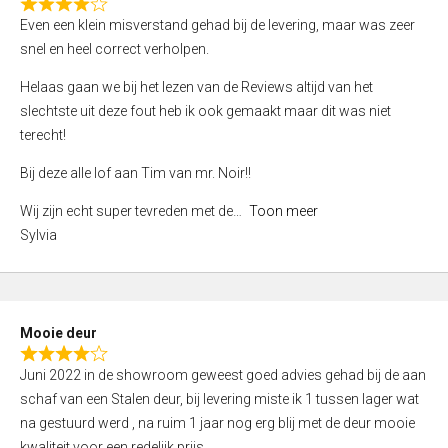
f
R
Even een klein misverstand gehad bij de levering, maar was zeer
5
a
snel en heel correct verholpen.
t
e
Helaas gaan we bij het lezen van de Reviews altijd van het
d
slechtste uit deze fout heb ik ook gemaakt maar dit was niet
4
terecht!
,
Bij deze alle lof aan Tim van mr. Noir!!
0
o
Wij zijn echt super tevreden met de
Toon meer
u
Sylvia
t
o
f
5
Mooie deur
R
Juni 2022 in de showroom geweest goed advies gehad bij de aan
a
schaf van een Stalen deur, bij levering miste ik 1 tussen lager wat
t
na gestuurd werd , na ruim 1 jaar nog erg blij met de deur mooie
e
kwaliteit voor een redelijk prijs.