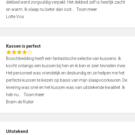
t
dekbed werd zorgvuldig verpakt. Het dekbed zelf is heerlijk zacht
4
o
en warm. Ik slaap nu beter dan ooit
Toon meer
,
f
Lotte Vos
0
5
o
u
t
Kussen is perfect
o
R
f
Boschbedding heeft een fantastische selectie van kussens. Ik
a
5
kocht onlangs een kussen bij hen en ik ben er zeer tevreden mee.
t
Het personeel was vriendelijk en deskundig en ze hielpen me het
e
perfecte kussen te kiezen op basis van mijn slaapvoorkeuren. De
d
levering was snel en het kussen was van uitstekende kwaliteit. Ik
4
heb nu
Toon meer
,
Bram de Ruiter
0
o
u
t
Uitstekend
o