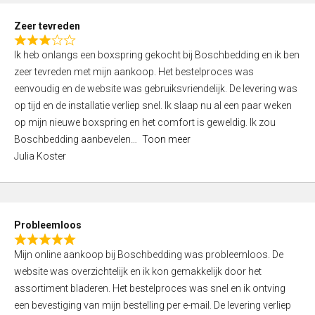
u
t
Zeer tevreden
o
R
f
Ik heb onlangs een boxspring gekocht bij Boschbedding en ik ben
a
5
zeer tevreden met mijn aankoop. Het bestelproces was
t
eenvoudig en de website was gebruiksvriendelijk. De levering was
e
op tijd en de installatie verliep snel. Ik slaap nu al een paar weken
d
op mijn nieuwe boxspring en het comfort is geweldig. Ik zou
3
Boschbedding aanbevelen
Toon meer
,
Julia Koster
0
o
u
t
Probleemloos
o
R
f
Mijn online aankoop bij Boschbedding was probleemloos. De
a
5
website was overzichtelijk en ik kon gemakkelijk door het
t
assortiment bladeren. Het bestelproces was snel en ik ontving
e
een bevestiging van mijn bestelling per e-mail. De levering verliep
d