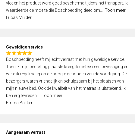
vlot en het product werd goed beschermd tijdens het transport. Ik
5
waardeerde de moeite die Boschbedding deed om
Toon meer
,
Lucas Mulder
0
o
u
t
Geweldige service
o
R
f
Boschbedding heeft mij echt verrast met hun geweldige service.
a
5
Toen ik mijn bestelling plaatste kreeg ik meteen een bevestiging en
t
werd ik regelmatig op de hoogte gehouden van de voortgang. De
e
bezorgers waren vriendelijk en behulpzaam bij het plaatsen van
d
mijn nieuwe bed. Ook de kwaliteit van het matras is uitstekend. Ik
5
ben erg tevreden
Toon meer
,
Emma Bakker
0
o
u
t
Aangenaam verrast