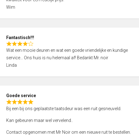
d
Wim
4
,
0
o
Fantastisch!!!
u
R
t
Wat een mooie deuren en wat een goede vriendelijke en kundige
a
o
service… Ons huis is nu helemaal af! Bedankt Mr. noir
t
f
Linda
e
5
d
4
,
Goede service
0
R
o
Bij een bij ons geplaatste taatsdeur was een ruit gesneuveld.
a
u
t
Kan gebeuren maar wel vervelend..
t
e
o
Contact opgenomen met Mr Noir om een nieuwe ruit te bestellen.
d
f