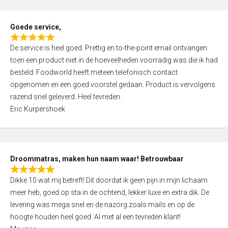
u
t
Goede service,
o
R
f
De service is heel goed. Prettig en to-the-point email ontvangen
a
5
toen een product niet in de hoeveelheden voorradig was die ik had
t
besteld. Foodworld heeft meteen telefonisch contact
e
opgenomen en een goed voorstel gedaan. Product is vervolgens
d
razend snel geleverd. Heel tevreden.
5
Eric Kurpershoek
,
0
o
u
Droommatras, maken hun naam waar! Betrouwbaar
t
R
o
Dikke 10 wat mij betreft! Dit doordat ik geen pijn in mijn lichaam
a
f
meer heb, goed op sta in de ochtend, lekker luxe en extra dik. De
t
5
levering was mega snel en de nazorg zoals mails en op de
e
hoogte houden heel goed. Al met al een tevreden klant!
d