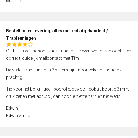
Maurice
5
,
0
o
Bestelling en levering, alles correct afgehandeld /
u
Trapleuningen
t
R
o
Geduld is een schone zaak, maar als je even wacht, verloopt alles
a
f
correct, duidelijk mailcontact met Tim.
t
5
e
De stalen trapleuningen 3 x 3 cm zijn mooi, zeker de houders,
d
prachtig.
4
Tip voor het boren, geen boorolie, gewoon cobalt boortje 3 mm,
,
druk zetten met accutol, dan boor je niet te hard en het werkt.
0
o
Edwin
u
Edwin Smits
t
o
f