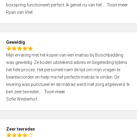
5
boxspring functioneert perfect. Ik geniet nu van het
Toon meer
,
Ryan van Vliet
0
o
u
t
Geweldig
o
R
f
Mijn ervaring met het kopen van een matras bij Boschbedding
a
5
was geweldig. Ze boden uitstekend advies en begeleiding tijdens
t
het hele proces. Het personeel nam de tijd om mijn vragen te
e
beantwoorden en hielp me het perfecte matras te vinden. De
d
levering was punctueel en de matras werd met zorg afgeleverd. Ik
5
ben zeer tevreden
Toon meer
,
Sofie Westerhof
0
o
u
t
Zeer tevreden
o