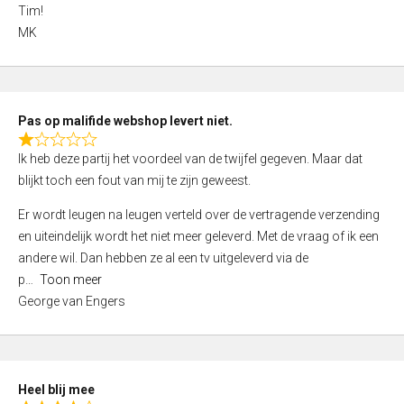
4
Tim!
,
MK
0
o
u
t
Pas op malifide webshop levert niet.
o
R
Ik heb deze partij het voordeel van de twijfel gegeven. Maar dat
f
a
blijkt toch een fout van mij te zijn geweest.
5
t
e
Er wordt leugen na leugen verteld over de vertragende verzending
d
en uiteindelijk wordt het niet meer geleverd. Met de vraag of ik een
1
andere wil. Dan hebben ze al een tv uitgeleverd via de
,
p
Toon meer
0
George van Engers
o
u
t
o
Heel blij mee