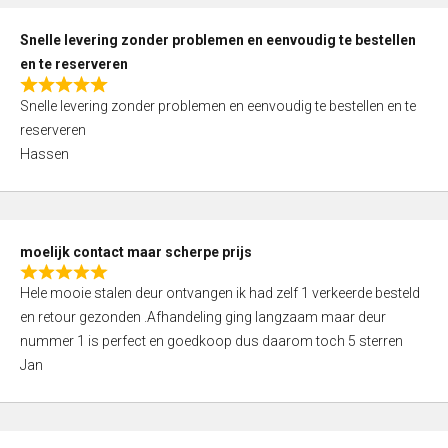
o
u
Snelle levering zonder problemen en eenvoudig te bestellen
t
en te reserveren
o
R
f
Snelle levering zonder problemen en eenvoudig te bestellen en te
a
5
reserveren
t
Hassen
e
d
5
,
moelijk contact maar scherpe prijs
0
R
o
Hele mooie stalen deur ontvangen ik had zelf 1 verkeerde besteld
a
u
en retour gezonden .Afhandeling ging langzaam maar deur
t
t
nummer 1 is perfect en goedkoop dus daarom toch 5 sterren
e
o
Jan
d
f
5
5
,