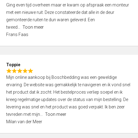
5
Ging even tijd overheen maar er kwam op afspraak een monteur
5
,
met een nieuwe ruit. Deze constateerde dat alle in de deur
0
gemonteerde ruiten te dun waren geleverd. Een
o
tweed
Toon meer
u
Frans Faas
t
o
f
5
Toppie
R
Mijn online aankoop bij Boschbedding was een geweldige
a
ervaring. De website was gemakkelijk te navigeren en ik vond snel
t
het product dat ik zocht. Het bestelproces verliep soepel en ik
e
kreeg regelmatige updates over de status van mijn bestelling. De
d
levering was snel en het product was goed verpakt. Ik ben zeer
5
tevreden met mijn
Toon meer
,
Milan van der Meer
0
o