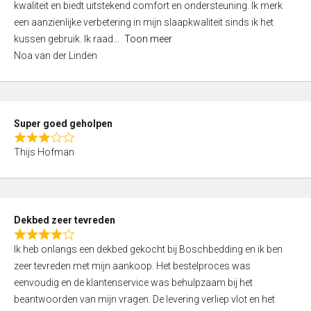
kwaliteit en biedt uitstekend comfort en ondersteuning. Ik merk
d
een aanzienlijke verbetering in mijn slaapkwaliteit sinds ik het
4
kussen gebruik. Ik raad
Toon meer
,
Noa van der Linden
0
o
u
t
Super goed geholpen
o
R
f
Thijs Hofman
a
5
t
e
d
Dekbed zeer tevreden
3
R
,
Ik heb onlangs een dekbed gekocht bij Boschbedding en ik ben
a
0
zeer tevreden met mijn aankoop. Het bestelproces was
t
o
eenvoudig en de klantenservice was behulpzaam bij het
e
u
beantwoorden van mijn vragen. De levering verliep vlot en het
d