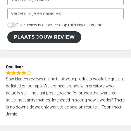
Deze review is gebaseerd op mijn eigen ervaring.
PLAATS JOUW REVIEW
Osullivan
R
Saw klanten-reviews.nl and think your products would be great to
a
be listed on our app. We connect brands with creators who
t
actually sell – not just post. Looking for brands that want real
e
sales, not vanity metrics. Interested in seeing how it works? There
d
is no downside we only want to be paid on results
Toon meer
4
Jamie
,
0