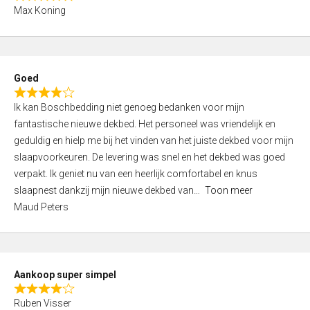
R
f
Max Koning
a
5
t
e
d
Goed
4
R
,
Ik kan Boschbedding niet genoeg bedanken voor mijn
a
0
fantastische nieuwe dekbed. Het personeel was vriendelijk en
t
o
geduldig en hielp me bij het vinden van het juiste dekbed voor mijn
e
u
slaapvoorkeuren. De levering was snel en het dekbed was goed
d
t
verpakt. Ik geniet nu van een heerlijk comfortabel en knus
4
o
slaapnest dankzij mijn nieuwe dekbed van
Toon meer
,
f
Maud Peters
0
5
o
u
t
Aankoop super simpel
o
R
f
Ruben Visser