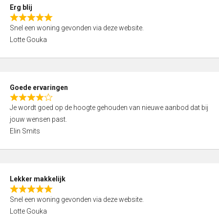
0
Erg blij
o
R
u
Snel een woning gevonden via deze website.
a
t
Lotte Gouka
t
o
e
f
d
5
5
Goede ervaringen
,
R
0
Je wordt goed op de hoogte gehouden van nieuwe aanbod dat bij
a
o
jouw wensen past.
t
u
Elin Smits
e
t
d
o
4
f
,
5
Lekker makkelijk
0
R
o
Snel een woning gevonden via deze website.
a
u
Lotte Gouka
t