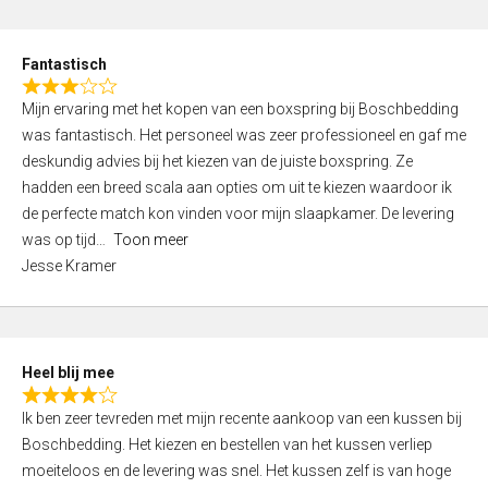
o
e
u
d
t
Fantastisch
4
o
R
,
f
Mijn ervaring met het kopen van een boxspring bij Boschbedding
a
0
5
was fantastisch. Het personeel was zeer professioneel en gaf me
t
o
deskundig advies bij het kiezen van de juiste boxspring. Ze
e
u
hadden een breed scala aan opties om uit te kiezen waardoor ik
d
t
de perfecte match kon vinden voor mijn slaapkamer. De levering
3
o
was op tijd
Toon meer
,
f
Jesse Kramer
0
5
o
u
t
Heel blij mee
o
R
f
Ik ben zeer tevreden met mijn recente aankoop van een kussen bij
a
5
Boschbedding. Het kiezen en bestellen van het kussen verliep
t
moeiteloos en de levering was snel. Het kussen zelf is van hoge
e