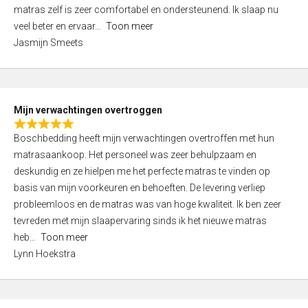
d
t
matras zelf is zeer comfortabel en ondersteunend. Ik slaap nu
5
o
veel beter en ervaar
Toon meer
,
f
Jasmijn Smeets
0
5
o
u
t
Mijn verwachtingen overtroggen
o
R
f
Boschbedding heeft mijn verwachtingen overtroffen met hun
a
5
matrasaankoop. Het personeel was zeer behulpzaam en
t
deskundig en ze hielpen me het perfecte matras te vinden op
e
basis van mijn voorkeuren en behoeften. De levering verliep
d
probleemloos en de matras was van hoge kwaliteit. Ik ben zeer
5
tevreden met mijn slaapervaring sinds ik het nieuwe matras
,
heb
Toon meer
0
Lynn Hoekstra
o
u
t