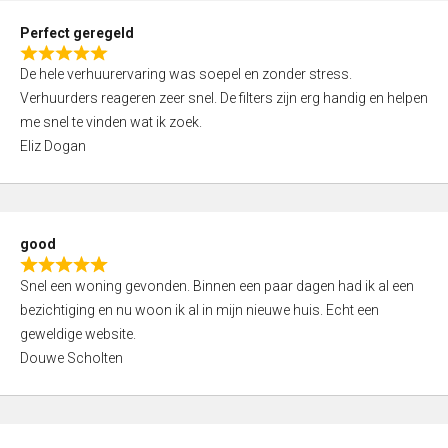
0
Perfect geregeld
o
R
u
De hele verhuurervaring was soepel en zonder stress.
a
t
Verhuurders reageren zeer snel. De filters zijn erg handig en helpen
t
o
me snel te vinden wat ik zoek.
e
f
Eliz Dogan
d
5
5
,
0
good
o
R
u
Snel een woning gevonden. Binnen een paar dagen had ik al een
a
t
bezichtiging en nu woon ik al in mijn nieuwe huis. Echt een
t
o
geweldige website.
e
f
Douwe Scholten
d
5
5
,
0