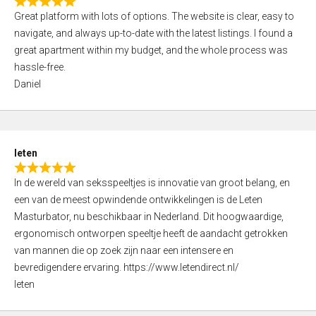
R
t
Great platform with lots of options. The website is clear, easy to
a
o
navigate, and always up-to-date with the latest listings. I found a
t
f
great apartment within my budget, and the whole process was
e
5
hassle-free.
d
Daniel
5
,
0
o
leten
u
R
t
In de wereld van seksspeeltjes is innovatie van groot belang, en
a
o
een van de meest opwindende ontwikkelingen is de Leten
t
f
Masturbator, nu beschikbaar in Nederland. Dit hoogwaardige,
e
5
ergonomisch ontworpen speeltje heeft de aandacht getrokken
d
van mannen die op zoek zijn naar een intensere en
5
bevredigendere ervaring. https://www.letendirect.nl/
,
leten
0
o