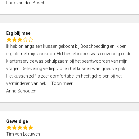
Luuk van den Bosch
0
o
u
t
Erg blij mee
o
R
f
Ik heb onlangs een kussen gekocht bij Boschbedding en ik ben
a
5
erg blij met mijn aankoop. Het bestelproces was eenvoudig en de
t
klantenservice was behulpzaam bij het beantwoorden van mijn
e
vragen. De levering verliep vlot en het kussen was goed verpakt.
d
Het kussen zelf is zeer comfortabel en heeft geholpen bij het
3
verminderen van nek
Toon meer
,
Anna Schouten
0
o
u
t
Geweldige
o
R
f
Tim van Leeuwen
a