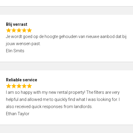
t
e
o
d
f
5
5
Blij verrast
,
R
0
Je wordt goed op de hoogte gehouden van nieuwe aanbod dat bij
a
o
jouw wensen past.
t
u
Elin Smits
e
t
d
o
5
f
,
5
Reliable service
0
R
o
I am so happy with my new rental property! The filters are very
a
u
helpful and allowed me to quickly find what I was looking for. I
t
t
also received quick responses from landlords.
e
o
Ethan Taylor
d
f
5
5
,