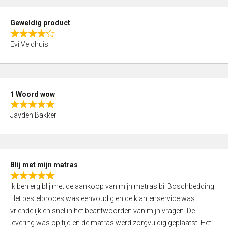
u
t
Geweldig product
o
R
f
Evi Veldhuis
a
5
t
e
d
1 Woord wow
4
R
,
Jayden Bakker
a
0
t
o
e
u
d
t
Blij met mijn matras
5
o
R
,
f
Ik ben erg blij met de aankoop van mijn matras bij Boschbedding.
a
0
5
Het bestelproces was eenvoudig en de klantenservice was
t
o
vriendelijk en snel in het beantwoorden van mijn vragen. De
e
u
levering was op tijd en de matras werd zorgvuldig geplaatst. Het