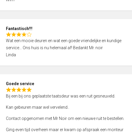
4
,
0
o
Fantastisch!!!
u
R
t
Wat een mooie deuren en wat een goede vriendelijke en kundige
a
o
service… Ons huis is nu helemaal af! Bedankt Mr. noir
t
f
Linda
e
5
d
4
,
Goede service
0
R
o
Bij een bij ons geplaatste taatsdeur was een ruit gesneuveld.
a
u
t
Kan gebeuren maar wel vervelend..
t
e
o
Contact opgenomen met Mr Noir om een nieuwe ruit te bestellen.
d
f
5
Ging even tijd overheen maar er kwam op afspraak een monteur
5