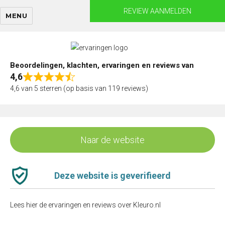
Skip
REVIEW AANMELDEN
MENU
to
content
Beoordelingen, klachten, ervaringen en reviews van
4,6
Rated
4,6 van 5 sterren (op basis van 119 reviews)
4,6
out
of
5
Naar de website
Deze website is geverifieerd
Lees hier de ervaringen en reviews over Kleuro.nl