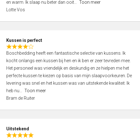
o
en warm. Ik slaap nu beter dan ooit
Toon meer
,
f
Lotte Vos
0
5
o
u
t
Kussen is perfect
o
R
f
Boschbedding heeft een fantastische selectie van kussens. Ik
a
5
kocht onlangs een kussen bij hen en ik ben er zeer tevreden mee.
t
Het personeel was vriendelijk en deskundig en ze hielpen me het
e
perfecte kussen te kiezen op basis van mijn slaapvoorkeuren. De
d
levering was snel en het kussen was van uitstekende kwaliteit. Ik
4
heb nu
Toon meer
,
Bram de Ruiter
0
o
u
t
Uitstekend
o
R
f