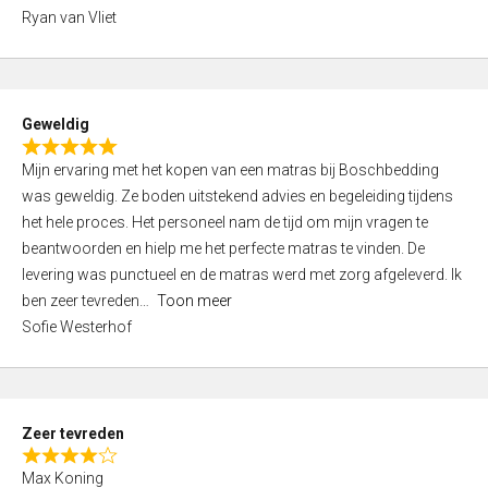
,
Ryan van Vliet
0
o
u
t
Geweldig
o
R
f
Mijn ervaring met het kopen van een matras bij Boschbedding
a
5
was geweldig. Ze boden uitstekend advies en begeleiding tijdens
t
het hele proces. Het personeel nam de tijd om mijn vragen te
e
beantwoorden en hielp me het perfecte matras te vinden. De
d
levering was punctueel en de matras werd met zorg afgeleverd. Ik
5
ben zeer tevreden
Toon meer
,
Sofie Westerhof
0
o
u
t
Zeer tevreden
o
R
f
Max Koning