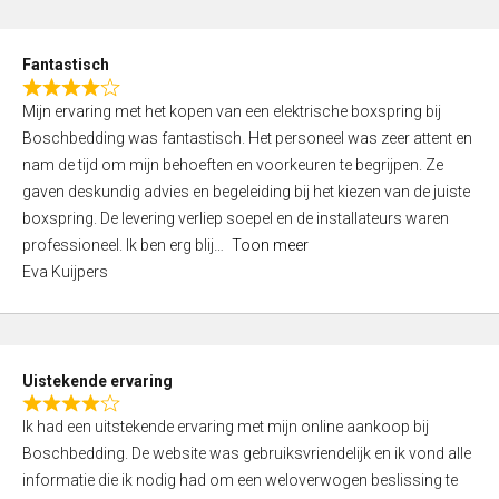
e
d
Fantastisch
5
R
,
Mijn ervaring met het kopen van een elektrische boxspring bij
a
0
Boschbedding was fantastisch. Het personeel was zeer attent en
t
o
nam de tijd om mijn behoeften en voorkeuren te begrijpen. Ze
e
u
gaven deskundig advies en begeleiding bij het kiezen van de juiste
d
t
boxspring. De levering verliep soepel en de installateurs waren
4
o
professioneel. Ik ben erg blij
Toon meer
,
f
Eva Kuijpers
0
5
o
u
t
Uistekende ervaring
o
R
f
Ik had een uitstekende ervaring met mijn online aankoop bij
a
5
Boschbedding. De website was gebruiksvriendelijk en ik vond alle
t
informatie die ik nodig had om een weloverwogen beslissing te
e