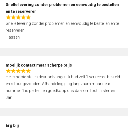
u
Snelle levering zonder problemen en eenvoudig te bestellen
t
en te reserveren
o
R
f
Snelle levering zonder problemen en eenvoudig te bestellen en te
a
5
reserveren
t
Hassen
e
d
5
,
moelijk contact maar scherpe prijs
0
R
o
Hele mooie stalen deur ontvangen ik had zelf 1 verkeerde besteld
a
u
en retour gezonden .Afhandeling ging langzaam maar deur
t
t
nummer 1 is perfect en goedkoop dus daarom toch 5 sterren
e
o
Jan
d
f
5
5
,
0
Erg blij