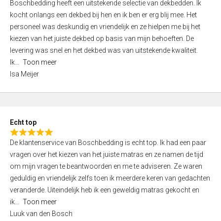
Boschbedding heeft een uitstekende selectie van dekbedden. Ik
a
5
kocht onlangs een dekbed bij hen en ik ben er erg blij mee. Het
t
personeel was deskundig en vriendelijk en ze hielpen me bij het
e
kiezen van het juiste dekbed op basis van mijn behoeften. De
d
levering was snel en het dekbed was van uitstekende kwaliteit.
5
Ik
Toon meer
,
Isa Meijer
0
o
u
t
Echt top
o
R
f
De klantenservice van Boschbedding is echt top. Ik had een paar
a
5
vragen over het kiezen van het juiste matras en ze namen de tijd
t
om mijn vragen te beantwoorden en me te adviseren. Ze waren
e
geduldig en vriendelijk zelfs toen ik meerdere keren van gedachten
d
veranderde. Uiteindelijk heb ik een geweldig matras gekocht en
5
ik
Toon meer
,
Luuk van den Bosch
0