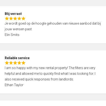
o
d
f
5
5
Blij verrast
,
R
0
Je wordt goed op de hoogte gehouden van nieuwe aanbod dat bij
a
o
jouw wensen past.
t
u
Elin Smits
e
t
d
o
5
f
,
5
Reliable service
0
R
o
I am so happy with my new rental property! The filters are very
a
u
helpful and allowed me to quickly find what I was looking for. I
t
t
also received quick responses from landlords.
e
o
Ethan Taylor
d
f
5
5
,
0