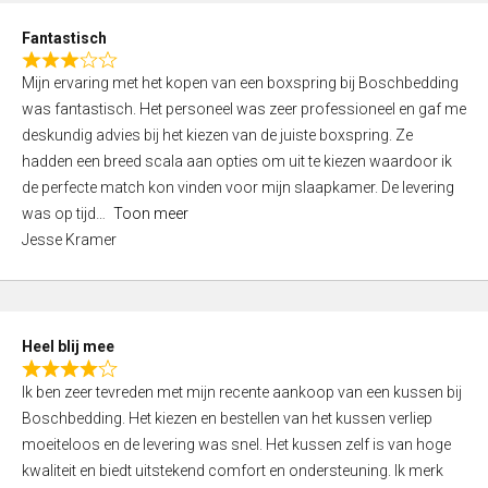
u
d
t
Fantastisch
4
o
R
,
f
Mijn ervaring met het kopen van een boxspring bij Boschbedding
a
0
5
was fantastisch. Het personeel was zeer professioneel en gaf me
t
o
deskundig advies bij het kiezen van de juiste boxspring. Ze
e
u
hadden een breed scala aan opties om uit te kiezen waardoor ik
d
t
de perfecte match kon vinden voor mijn slaapkamer. De levering
3
o
was op tijd
Toon meer
,
f
Jesse Kramer
0
5
o
u
t
Heel blij mee
o
R
f
Ik ben zeer tevreden met mijn recente aankoop van een kussen bij
a
5
Boschbedding. Het kiezen en bestellen van het kussen verliep
t
moeiteloos en de levering was snel. Het kussen zelf is van hoge
e
kwaliteit en biedt uitstekend comfort en ondersteuning. Ik merk
d