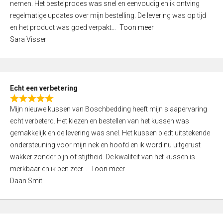
nemen. Het bestelproces was snel en eenvoudig en ik ontving
d
regelmatige updates over mijn bestelling. De levering was op tijd
4
en het product was goed verpakt
Toon meer
,
Sara Visser
0
o
u
t
Echt een verbetering
o
R
f
Mijn nieuwe kussen van Boschbedding heeft mijn slaapervaring
a
5
echt verbeterd. Het kiezen en bestellen van het kussen was
t
gemakkelijk en de levering was snel. Het kussen biedt uitstekende
e
ondersteuning voor mijn nek en hoofd en ik word nu uitgerust
d
wakker zonder pijn of stijfheid. De kwaliteit van het kussen is
5
merkbaar en ik ben zeer
Toon meer
,
Daan Smit
0
o
u