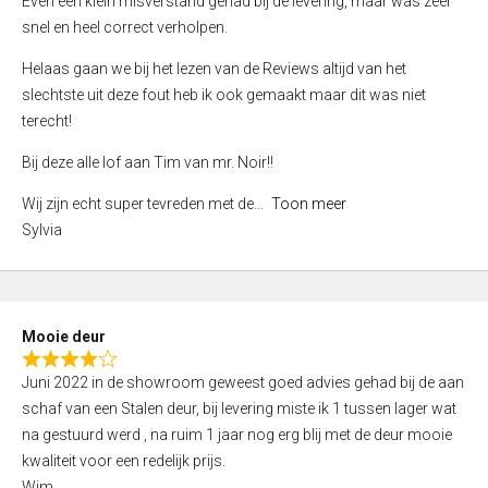
Even een klein misverstand gehad bij de levering, maar was zeer
5
a
snel en heel correct verholpen.
t
e
Helaas gaan we bij het lezen van de Reviews altijd van het
d
slechtste uit deze fout heb ik ook gemaakt maar dit was niet
4
terecht!
,
Bij deze alle lof aan Tim van mr. Noir!!
0
o
Wij zijn echt super tevreden met de
Toon meer
u
Sylvia
t
o
f
5
Mooie deur
R
Juni 2022 in de showroom geweest goed advies gehad bij de aan
a
schaf van een Stalen deur, bij levering miste ik 1 tussen lager wat
t
na gestuurd werd , na ruim 1 jaar nog erg blij met de deur mooie
e
kwaliteit voor een redelijk prijs.
d
Wim