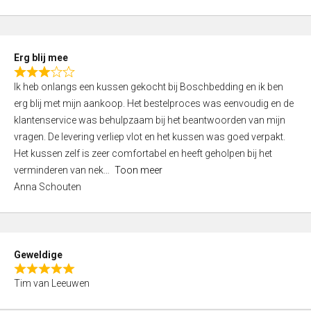
o
u
t
Erg blij mee
o
R
f
Ik heb onlangs een kussen gekocht bij Boschbedding en ik ben
a
5
erg blij met mijn aankoop. Het bestelproces was eenvoudig en de
t
klantenservice was behulpzaam bij het beantwoorden van mijn
e
vragen. De levering verliep vlot en het kussen was goed verpakt.
d
Het kussen zelf is zeer comfortabel en heeft geholpen bij het
3
verminderen van nek
Toon meer
,
Anna Schouten
0
o
u
t
Geweldige
o
R
f
Tim van Leeuwen
a
5
t