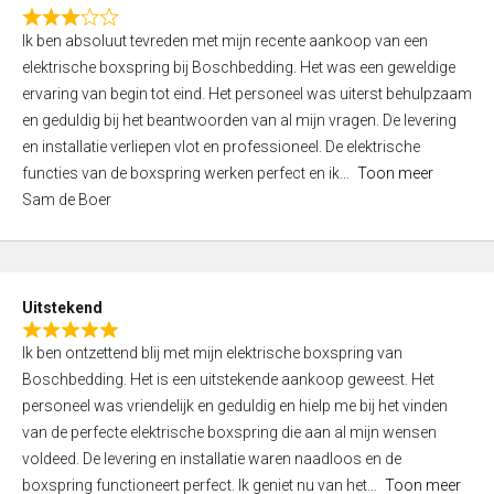
f
R
5
Ik ben absoluut tevreden met mijn recente aankoop van een
a
elektrische boxspring bij Boschbedding. Het was een geweldige
t
ervaring van begin tot eind. Het personeel was uiterst behulpzaam
e
en geduldig bij het beantwoorden van al mijn vragen. De levering
d
en installatie verliepen vlot en professioneel. De elektrische
3
functies van de boxspring werken perfect en ik
Toon meer
,
Sam de Boer
0
o
u
t
Uitstekend
o
R
f
Ik ben ontzettend blij met mijn elektrische boxspring van
a
5
Boschbedding. Het is een uitstekende aankoop geweest. Het
t
personeel was vriendelijk en geduldig en hielp me bij het vinden
e
van de perfecte elektrische boxspring die aan al mijn wensen
d
voldeed. De levering en installatie waren naadloos en de
5
boxspring functioneert perfect. Ik geniet nu van het
Toon meer