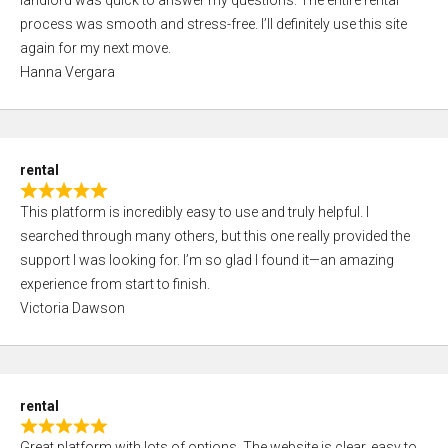
landlord was quick to answer my questions. The entire rental
e
o
process was smooth and stress-free. I’ll definitely use this site
d
f
again for my next move.
5
5
Hanna Vergara
,
0
o
u
rental
t
R
o
This platform is incredibly easy to use and truly helpful. I
a
f
searched through many others, but this one really provided the
t
5
support I was looking for. I’m so glad I found it—an amazing
e
experience from start to finish.
d
Victoria Dawson
5
,
0
o
rental
u
R
t
Great platform with lots of options. The website is clear, easy to