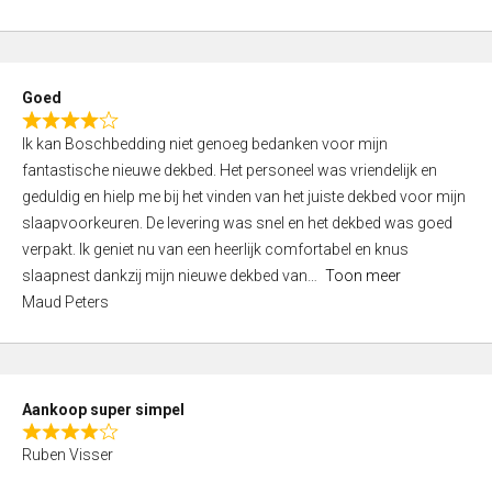
a
5
t
e
d
Goed
4
R
,
Ik kan Boschbedding niet genoeg bedanken voor mijn
a
0
fantastische nieuwe dekbed. Het personeel was vriendelijk en
t
o
geduldig en hielp me bij het vinden van het juiste dekbed voor mijn
e
u
slaapvoorkeuren. De levering was snel en het dekbed was goed
d
t
verpakt. Ik geniet nu van een heerlijk comfortabel en knus
4
o
slaapnest dankzij mijn nieuwe dekbed van
Toon meer
,
f
Maud Peters
0
5
o
u
t
Aankoop super simpel
o
R
f
Ruben Visser
a
5