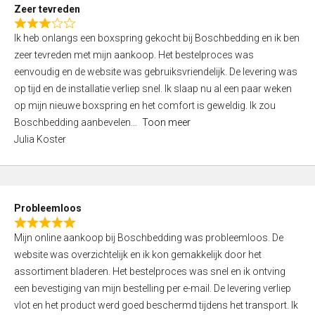
t
Zeer tevreden
o
R
f
Ik heb onlangs een boxspring gekocht bij Boschbedding en ik ben
a
5
zeer tevreden met mijn aankoop. Het bestelproces was
t
eenvoudig en de website was gebruiksvriendelijk. De levering was
e
op tijd en de installatie verliep snel. Ik slaap nu al een paar weken
d
op mijn nieuwe boxspring en het comfort is geweldig. Ik zou
3
Boschbedding aanbevelen
Toon meer
,
Julia Koster
0
o
u
t
Probleemloos
o
R
f
Mijn online aankoop bij Boschbedding was probleemloos. De
a
5
website was overzichtelijk en ik kon gemakkelijk door het
t
assortiment bladeren. Het bestelproces was snel en ik ontving
e
een bevestiging van mijn bestelling per e-mail. De levering verliep
d
vlot en het product werd goed beschermd tijdens het transport. Ik
5