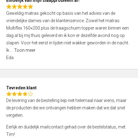
Eindelijk van mijn slaapprobleem af!
R
Geweldig matras gekocht op basis van het advies van de
a
vriendelijke dames van de klantenservice. Zowel het matras
t
Multiflex 160×200 plus de traagschuim topper waren binnen een
e
dag al bij mij thuis geleverd en ik kon er dezelfde avond nog op
d
slapen. Voor het eerst in tijden niet wakker geworden in de nacht.
5
Ik
Toon meer
,
Eda
0
o
u
t
Tevreden klant
o
R
f
De levering van de bestelling liep niet helemaal naar wens, maar
a
5
de producten die we ontvangen hebben maken dat we dat snel
t
vergeten.
e
d
Eerlijk en duidelijk mailcontact gehad over de bestelstatus, met
4
Tim!