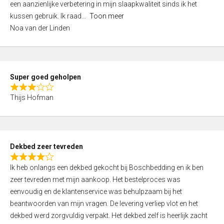
een aanzienlijke verbetering in mijn slaapkwaliteit sinds ik het
4
kussen gebruik. Ik raad
Toon meer
,
Noa van der Linden
0
o
u
t
Super goed geholpen
o
R
f
Thijs Hofman
a
5
t
e
d
Dekbed zeer tevreden
3
R
,
Ik heb onlangs een dekbed gekocht bij Boschbedding en ik ben
a
0
zeer tevreden met mijn aankoop. Het bestelproces was
t
o
eenvoudig en de klantenservice was behulpzaam bij het
e
u
beantwoorden van mijn vragen. De levering verliep vlot en het
d
t
dekbed werd zorgvuldig verpakt. Het dekbed zelf is heerlijk zacht
4