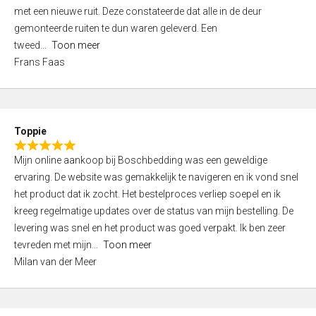
,
met een nieuwe ruit. Deze constateerde dat alle in de deur
0
gemonteerde ruiten te dun waren geleverd. Een
o
tweed
Toon meer
u
Frans Faas
t
o
f
5
Toppie
R
Mijn online aankoop bij Boschbedding was een geweldige
a
ervaring. De website was gemakkelijk te navigeren en ik vond snel
t
het product dat ik zocht. Het bestelproces verliep soepel en ik
e
kreeg regelmatige updates over de status van mijn bestelling. De
d
levering was snel en het product was goed verpakt. Ik ben zeer
5
tevreden met mijn
Toon meer
,
Milan van der Meer
0
o
u