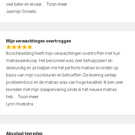
5
o
veel beter en ervaar
Toon meer
,
f
Jasmijn Smeets
0
5
o
u
t
Mijn verwachtingen overtroggen
o
R
f
Boschbedding heeft mijn verwachtingen overtroffen met hun
a
5
matrasaankoop. Het personeel was zeer behulpzaam en
t
deskundig en ze hielpen me het perfecte matras te vinden op
e
basis van mijn voorkeuren en behoeften. De levering verliep
d
probleemloos en de matras was van hoge kwaliteit. Ik ben zeer
5
tevreden met mijn slaapervaring sinds ik het nieuwe matras
,
heb
Toon meer
0
Lynn Hoekstra
o
u
t
o
Absoluut tevreden