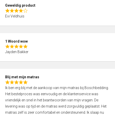
t
Geweldig product
o
R
f
Evi Veldhuis
a
5
t
e
d
1 Woord wow
4
R
,
Jayden Bakker
a
0
t
o
e
u
d
t
Blij met mijn matras
5
o
R
,
f
Ik ben erg blij met de aankoop van mijn matras bij Boschbedding.
a
0
5
Het bestelproces was eenvoudig en de klantenservice was
t
o
vriendelijk en snel in het beantwoorden van mijn vragen. De
e
u
levering was op tijd en de matras werd zorgvuldig geplaatst. Het
d
t
matras zelf is zeer comfortabel en ondersteunend. Ik slaap nu