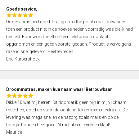
t
Goede service,
o
R
f
De service is heel goed. Prettig en to-the-point email ontvangen
a
5
toen een product niet in de hoeveelheden voorradig was die ik had
t
besteld. Foodworld heeft meteen telefonisch contact
e
opgenomen en een goed voorstel gedaan. Product is vervolgens
d
razend snel geleverd. Heel tevreden.
5
Eric Kurpershoek
,
0
o
u
Droommatras, maken hun naam waar! Betrouwbaar
t
R
o
Dikke 10 wat mij betreft! Dit doordat ik geen pijn in mijn lichaam
a
f
meer heb, goed op sta in de ochtend, lekker luxe en extra dik. De
t
5
levering was mega snel en de nazorg zoals mails en op de
e
hoogte houden heel goed. Al met al een tevreden klant!
d
Maurice
5