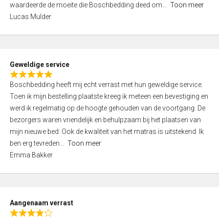
waardeerde de moeite die Boschbedding deed om
Toon meer
,
Lucas Mulder
0
o
u
t
Geweldige service
o
R
f
Boschbedding heeft mij echt verrast met hun geweldige service.
a
5
Toen ik mijn bestelling plaatste kreeg ik meteen een bevestiging en
t
werd ik regelmatig op de hoogte gehouden van de voortgang. De
e
bezorgers waren vriendelijk en behulpzaam bij het plaatsen van
d
mijn nieuwe bed. Ook de kwaliteit van het matras is uitstekend. Ik
5
ben erg tevreden
Toon meer
,
Emma Bakker
0
o
u
t
Aangenaam verrast
o
R