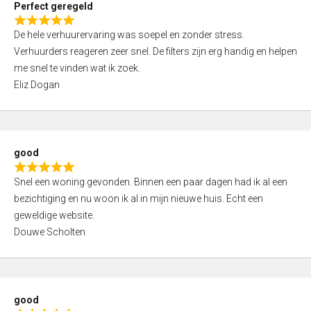
Perfect geregeld
o
R
u
De hele verhuurervaring was soepel en zonder stress.
a
t
Verhuurders reageren zeer snel. De filters zijn erg handig en helpen
t
o
me snel te vinden wat ik zoek.
e
f
Eliz Dogan
d
5
5
,
0
good
o
R
u
Snel een woning gevonden. Binnen een paar dagen had ik al een
a
t
bezichtiging en nu woon ik al in mijn nieuwe huis. Echt een
t
o
geweldige website.
e
f
Douwe Scholten
d
5
5
,
0
good
o