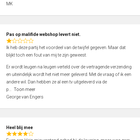
,
MK
0
o
u
t
Pas op malifide webshop levert niet.
o
R
Ik heb deze partij het voordeel van de twijfel gegeven. Maar dat
f
a
blijkt toch een fout van mij te zijn geweest.
5
t
e
Er wordt leugen na leugen verteld over de vertragende verzending
d
en uiteindelijk wordt het niet meer geleverd. Met de vraag of ik een
1
andere wil. Dan hebben ze al een tv uitgeleverd via de
,
p
Toon meer
0
George van Engers
o
u
t
o
Heel blij mee
f
R