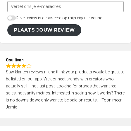
Deze review is gebaseerd op mijn eigen ervaring.
PLAATS JOUW REVIEW
Osullivan
R
Saw klanten-reviews.nl and think your products would be great to
a
be listed on our app. We connect brands with creators who
t
actually sell – not just post. Looking for brands that want real
e
sales, not vanity metrics. Interested in seeing how it works? There
d
is no downside we only want to be paid on results
Toon meer
4
Jamie
,
0
o