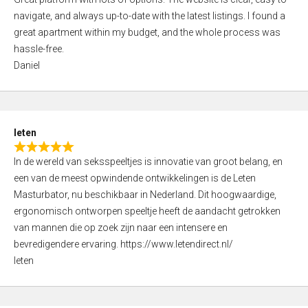
a
o
navigate, and always up-to-date with the latest listings. I found a
t
f
great apartment within my budget, and the whole process was
e
5
hassle-free.
d
Daniel
5
,
0
o
leten
u
R
t
In de wereld van seksspeeltjes is innovatie van groot belang, en
a
o
een van de meest opwindende ontwikkelingen is de Leten
t
f
Masturbator, nu beschikbaar in Nederland. Dit hoogwaardige,
e
5
ergonomisch ontworpen speeltje heeft de aandacht getrokken
d
van mannen die op zoek zijn naar een intensere en
5
bevredigendere ervaring. https://www.letendirect.nl/
,
leten
0
o
u