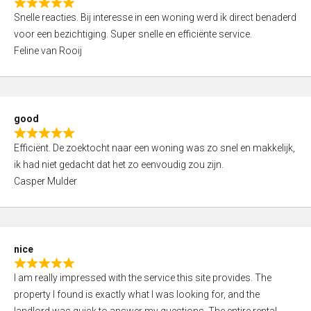
R
u
Snelle reacties. Bij interesse in een woning werd ik direct benaderd
a
t
voor een bezichtiging. Super snelle en efficiënte service.
t
o
Feline van Rooij
e
f
d
5
5
,
good
0
R
o
Efficiënt. De zoektocht naar een woning was zo snel en makkelijk,
a
u
ik had niet gedacht dat het zo eenvoudig zou zijn.
t
t
Casper Mulder
e
o
d
f
5
5
,
nice
0
R
o
I am really impressed with the service this site provides. The
a
u
property I found is exactly what I was looking for, and the
t
t