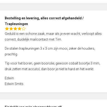
,
0
o
Bestelling en levering, alles correct afgehandeld /
u
Trapleuningen
t
R
o
Geduld is een schone zaak, maar als je even wacht, verloopt alles
a
f
correct, duidelijk mailcontact met Tim.
t
5
e
De stalen trapleuningen 3 x 3 cm zijn mooi, zeker de houders,
d
prachtig.
4
Tip voor het boren, geen boorolie, gewoon cobalt boortje 3 mm,
,
druk zetten met accutol, dan boor je niet te hard en het werkt.
0
o
Edwin
u
Edwin Smits
t
o
f
5