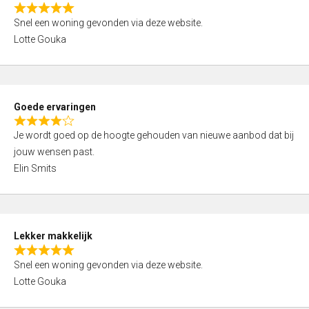
o
R
u
Snel een woning gevonden via deze website.
a
t
Lotte Gouka
t
o
e
f
d
5
5
Goede ervaringen
,
R
0
Je wordt goed op de hoogte gehouden van nieuwe aanbod dat bij
a
o
jouw wensen past.
t
u
Elin Smits
e
t
d
o
4
f
,
5
Lekker makkelijk
0
R
o
Snel een woning gevonden via deze website.
a
u
Lotte Gouka
t
t
e