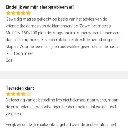
5
Eindelijk van mijn slaapprobleem af!
R
Geweldig matras gekocht op basis van het advies van de
a
vriendelijke dames van de klantenservice. Zowel het matras
t
Multiflex 160×200 plus de traagschuim topper waren binnen een
e
dag al bij mij thuis geleverd en ik kon er dezelfde avond nog op
d
slapen. Voor het eerst in tijden niet wakker geworden in de nacht.
5
Ik
Toon meer
,
Eda
0
o
u
t
Tevreden klant
o
R
f
De levering van de bestelling liep niet helemaal naar wens, maar
a
5
de producten die we ontvangen hebben maken dat we dat snel
t
vergeten.
e
d
Eerlijk en duidelijk mailcontact gehad over de bestelstatus, met