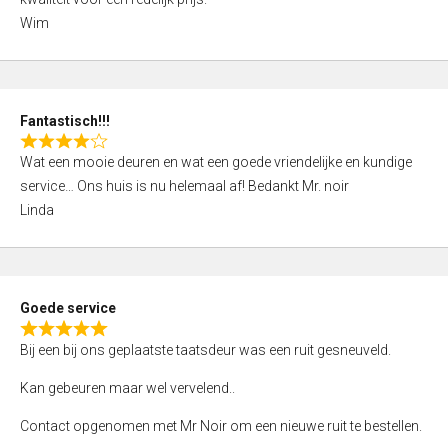
d
Wim
4
,
0
o
Fantastisch!!!
u
R
t
Wat een mooie deuren en wat een goede vriendelijke en kundige
a
o
service… Ons huis is nu helemaal af! Bedankt Mr. noir
t
f
Linda
e
5
d
4
,
Goede service
0
R
o
Bij een bij ons geplaatste taatsdeur was een ruit gesneuveld.
a
u
t
Kan gebeuren maar wel vervelend..
t
e
o
Contact opgenomen met Mr Noir om een nieuwe ruit te bestellen.
d
f