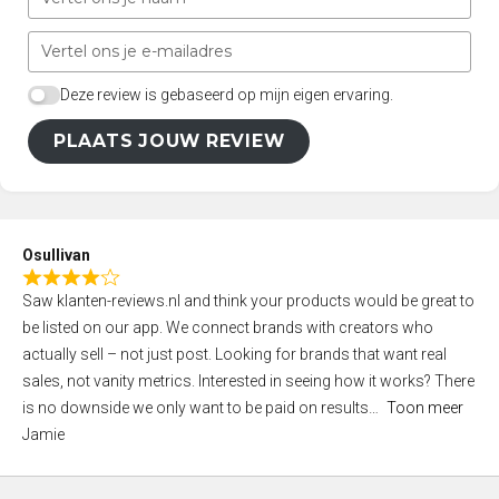
Deze review is gebaseerd op mijn eigen ervaring.
PLAATS JOUW REVIEW
Osullivan
R
Saw klanten-reviews.nl and think your products would be great to
a
be listed on our app. We connect brands with creators who
t
actually sell – not just post. Looking for brands that want real
e
sales, not vanity metrics. Interested in seeing how it works? There
d
is no downside we only want to be paid on results
Toon meer
4
Jamie
,
0