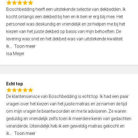
R
f
Boschbedding heeft een uitstekende selectie van dekbedden. Ik
a
5
kocht onlangs een dekbed bij hen en ik ben er erg blij mee. Het
t
personeel was deskundig en vriendelijk en ze hielpen me bij het
e
kiezen van het juiste dekbed op basis van mijn behoeften. De
d
levering was snel en het dekbed was van uitstekende kwaliteit.
5
Ik
Toon meer
,
Isa Meijer
0
o
u
t
Echt top
o
R
f
De klantenservice van Boschbedding is echt top. Ik had een paar
a
5
vragen over het kiezen van het juiste matras en ze namen de tijd
t
om mijn vragen te beantwoorden en me te adviseren. Ze waren
e
geduldig en vriendelijk zelfs toen ik meerdere keren van gedachten
d
veranderde. Uiteindelijk heb ik een geweldig matras gekocht en
5
ik
Toon meer
,