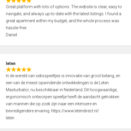
R
t
Great platform with lots of options. The website is clear, easy to
a
o
navigate, and always up-to-date with the latest listings. I found a
t
f
great apartment within my budget, and the whole process was
e
5
hassle-free.
d
Daniel
5
,
0
o
leten
u
R
t
In de wereld van seksspeeltjes is innovatie van groot belang, en
a
o
een van de meest opwindende ontwikkelingen is de Leten
t
f
Masturbator, nu beschikbaar in Nederland. Dit hoogwaardige,
e
5
ergonomisch ontworpen speeltje heeft de aandacht getrokken
d
van mannen die op zoek zijn naar een intensere en
5
bevredigendere ervaring. https://www.letendirect.nl/
,
leten
0
o