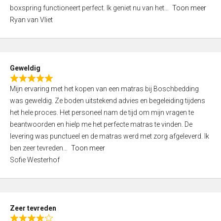
5
boxspring functioneert perfect. Ik geniet nu van het
Toon meer
,
Ryan van Vliet
0
o
u
t
Geweldig
o
R
f
Mijn ervaring met het kopen van een matras bij Boschbedding
a
5
was geweldig. Ze boden uitstekend advies en begeleiding tijdens
t
het hele proces. Het personeel nam de tijd om mijn vragen te
e
beantwoorden en hielp me het perfecte matras te vinden. De
d
levering was punctueel en de matras werd met zorg afgeleverd. Ik
5
ben zeer tevreden
Toon meer
,
Sofie Westerhof
0
o
u
t
Zeer tevreden
o