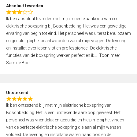
o
Absoluut tevreden
f
R
5
Ik ben absoluut tevreden met mijn recente aankoop van een
a
elektrische boxspring bij Boschbedding. Het was een geweldige
t
ervaring van begin tot eind. Het personeel was uiterst behulpzaam
e
en geduldig bij het beantwoorden van al mijn vragen. De levering
d
en installatie verliepen vlot en professioneel. De elektrische
3
functies van de boxspring werken perfect en ik
Toon meer
,
Sam de Boer
0
o
u
t
Uitstekend
o
R
f
Ik ben ontzettend blij met mijn elektrische boxspring van
a
5
Boschbedding. Het is een uitstekende aankoop geweest. Het
t
personeel was vriendelijk en geduldig en hielp me bij het vinden
e
van de perfecte elektrische boxspring die aan al mijn wensen
d
voldeed. De levering en installatie waren naadloos en de