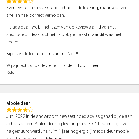
f
R
Even een klein misverstand gehad bij de levering, maar was zeer
5
a
snel en heel correct verholpen.
t
e
Helaas gaan we bij het lezen van de Reviews altijd van het
d
slechtste uit deze fout heb ik ook gemaakt maar dit was niet
4
terecht!
,
Bij deze alle lof aan Tim van mr. Noir!!
0
o
Wij zijn echt super tevreden met de
Toon meer
u
Sylvia
t
o
f
5
Mooie deur
R
Juni 2022 in de showroom geweest goed advies gehad bij de aan
a
schaf van een Stalen deur, bij levering miste ik 1 tussen lager wat
t
na gestuurd werd , na ruim 1 jaar nog erg blij met de deur mooie
e
kwaliteit voor een redelijk prijs.