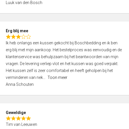
Luuk van den Bosch
0
o
u
t
Erg blij mee
o
R
f
Ik heb onlangs een kussen gekocht bij Boschbedding en ik ben
a
5
erg blij met mijn aankoop. Het bestelproces was eenvoudig en de
t
klantenservice was behulpzaam bij het beantwoorden van mijn
e
vragen. De levering verliep vlot en het kussen was goed verpakt.
d
Het kussen zelf is zeer comfortabel en heeft geholpen bij het
3
verminderen van nek
Toon meer
,
Anna Schouten
0
o
u
t
Geweldige
o
R
f
Tim van Leeuwen
a