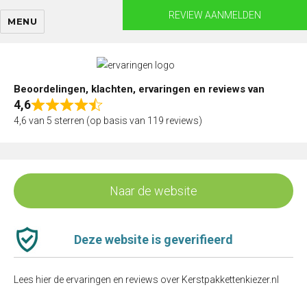
Skip
REVIEW AANMELDEN
MENU
to
content
Beoordelingen, klachten, ervaringen en reviews van
4,6
Rated
4,6 van 5 sterren (op basis van 119 reviews)
4,6
out
of
5
Naar de website
Deze website is geverifieerd
Lees hier de ervaringen en reviews over Kerstpakkettenkiezer.nl