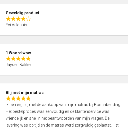
u
t
Geweldig product
o
R
f
Evi Veldhuis
a
5
t
e
d
1 Woord wow
4
R
,
Jayden Bakker
a
0
t
o
e
u
d
t
Blij met mijn matras
5
o
R
,
f
Ik ben erg blij met de aankoop van mijn matras bij Boschbedding.
a
0
5
Het bestelproces was eenvoudig en de klantenservice was
t
o
vriendelijk en snel in het beantwoorden van mijn vragen. De
e
u
levering was op tijd en de matras werd zorgvuldig geplaatst. Het