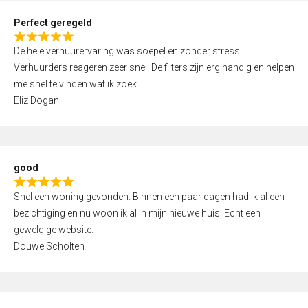
0
Perfect geregeld
o
R
u
De hele verhuurervaring was soepel en zonder stress.
a
t
Verhuurders reageren zeer snel. De filters zijn erg handig en helpen
t
o
me snel te vinden wat ik zoek.
e
f
Eliz Dogan
d
5
5
,
0
good
o
R
u
Snel een woning gevonden. Binnen een paar dagen had ik al een
a
t
bezichtiging en nu woon ik al in mijn nieuwe huis. Echt een
t
o
geweldige website.
e
f
Douwe Scholten
d
5
5
,
0