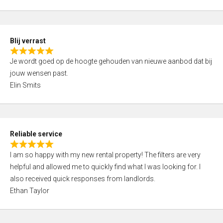
t
e
o
d
f
5
5
Blij verrast
,
R
0
Je wordt goed op de hoogte gehouden van nieuwe aanbod dat bij
a
o
jouw wensen past.
t
u
Elin Smits
e
t
d
o
5
f
,
5
Reliable service
0
R
o
I am so happy with my new rental property! The filters are very
a
u
helpful and allowed me to quickly find what I was looking for. I
t
t
also received quick responses from landlords.
e
o
Ethan Taylor
d
f
5
5
,