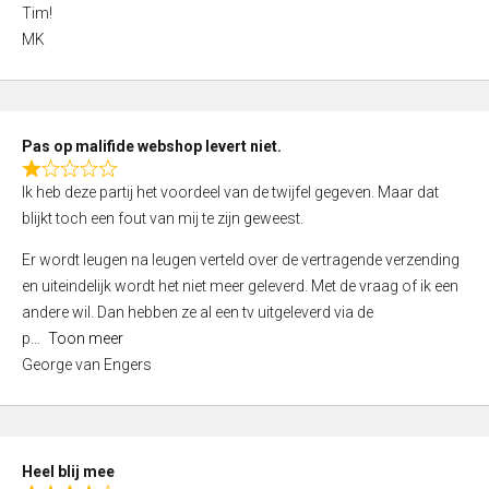
4
Tim!
,
MK
0
o
u
t
Pas op malifide webshop levert niet.
o
R
Ik heb deze partij het voordeel van de twijfel gegeven. Maar dat
f
a
blijkt toch een fout van mij te zijn geweest.
5
t
e
Er wordt leugen na leugen verteld over de vertragende verzending
d
en uiteindelijk wordt het niet meer geleverd. Met de vraag of ik een
1
andere wil. Dan hebben ze al een tv uitgeleverd via de
,
p
Toon meer
0
George van Engers
o
u
t
o
Heel blij mee