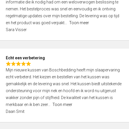
informatie die ik nodig had om een weloverwogen beslissing te
e
nemen. Het bestelproces was snel en eenvoudig en ik ontving
d
regelmatige updates over mijn bestelling. De levering was op tijd
4
en het product was goed verpakt
Toon meer
,
Sara Visser
0
o
u
t
Echt een verbetering
o
R
f
Mijn nieuwe kussen van Boschbedding heeft mijn slaapervaring
a
5
echt verbeterd. Het kiezen en bestellen van het kussen was
t
gemakkelijk en de levering was snel. Het kussen biedt uitstekende
e
ondersteuning voor mijn nek en hoofd en ik word nu uitgerust
d
wakker zonder pijn of stijfheid. De kwaliteit van het kussen is
5
merkbaar en ik ben zeer
Toon meer
,
Daan Smit
0
o