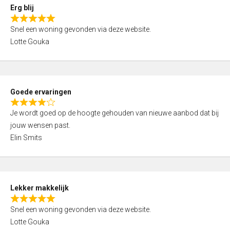
0
Erg blij
o
R
u
Snel een woning gevonden via deze website.
a
t
Lotte Gouka
t
o
e
f
d
5
5
Goede ervaringen
,
R
0
Je wordt goed op de hoogte gehouden van nieuwe aanbod dat bij
a
o
jouw wensen past.
t
u
Elin Smits
e
t
d
o
4
f
,
5
Lekker makkelijk
0
R
o
Snel een woning gevonden via deze website.
a
u
Lotte Gouka
t