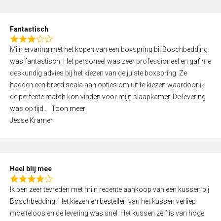
o
e
u
d
t
Fantastisch
4
o
R
,
f
Mijn ervaring met het kopen van een boxspring bij Boschbedding
a
0
5
was fantastisch. Het personeel was zeer professioneel en gaf me
t
o
deskundig advies bij het kiezen van de juiste boxspring. Ze
e
u
hadden een breed scala aan opties om uit te kiezen waardoor ik
d
t
de perfecte match kon vinden voor mijn slaapkamer. De levering
3
o
was op tijd
Toon meer
,
f
Jesse Kramer
0
5
o
u
t
Heel blij mee
o
R
f
Ik ben zeer tevreden met mijn recente aankoop van een kussen bij
a
5
Boschbedding. Het kiezen en bestellen van het kussen verliep
t
moeiteloos en de levering was snel. Het kussen zelf is van hoge
e