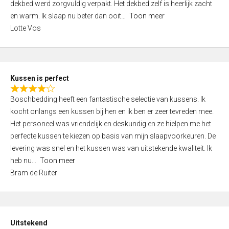
t
dekbed werd zorgvuldig verpakt. Het dekbed zelf is heerlijk zacht
4
o
en warm. Ik slaap nu beter dan ooit
Toon meer
,
f
Lotte Vos
0
5
o
u
t
Kussen is perfect
o
R
f
Boschbedding heeft een fantastische selectie van kussens. Ik
a
5
kocht onlangs een kussen bij hen en ik ben er zeer tevreden mee.
t
Het personeel was vriendelijk en deskundig en ze hielpen me het
e
perfecte kussen te kiezen op basis van mijn slaapvoorkeuren. De
d
levering was snel en het kussen was van uitstekende kwaliteit. Ik
4
heb nu
Toon meer
,
Bram de Ruiter
0
o
u
t
Uitstekend
o