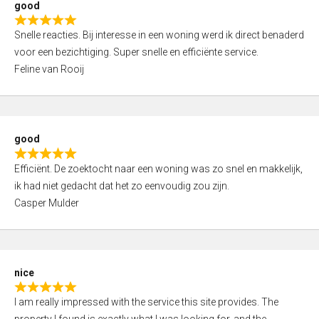
good
o
R
u
Snelle reacties. Bij interesse in een woning werd ik direct benaderd
a
t
voor een bezichtiging. Super snelle en efficiënte service.
t
o
Feline van Rooij
e
f
d
5
5
,
good
0
R
o
Efficiënt. De zoektocht naar een woning was zo snel en makkelijk,
a
u
ik had niet gedacht dat het zo eenvoudig zou zijn.
t
t
Casper Mulder
e
o
d
f
5
5
,
nice
0
R
o
I am really impressed with the service this site provides. The
a
u