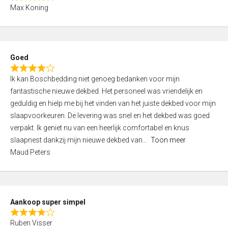
R
f
Max Koning
a
5
t
e
d
Goed
4
R
,
Ik kan Boschbedding niet genoeg bedanken voor mijn
a
0
fantastische nieuwe dekbed. Het personeel was vriendelijk en
t
o
geduldig en hielp me bij het vinden van het juiste dekbed voor mijn
e
u
slaapvoorkeuren. De levering was snel en het dekbed was goed
d
t
verpakt. Ik geniet nu van een heerlijk comfortabel en knus
4
o
slaapnest dankzij mijn nieuwe dekbed van
Toon meer
,
f
Maud Peters
0
5
o
u
t
Aankoop super simpel
o
R
f
Ruben Visser