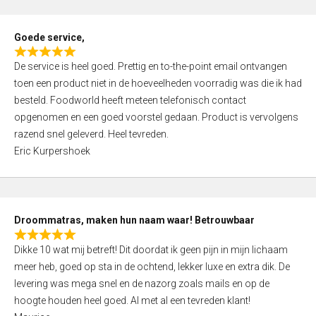
u
t
Goede service,
o
R
f
De service is heel goed. Prettig en to-the-point email ontvangen
a
5
toen een product niet in de hoeveelheden voorradig was die ik had
t
besteld. Foodworld heeft meteen telefonisch contact
e
opgenomen en een goed voorstel gedaan. Product is vervolgens
d
razend snel geleverd. Heel tevreden.
5
Eric Kurpershoek
,
0
o
u
Droommatras, maken hun naam waar! Betrouwbaar
t
R
o
Dikke 10 wat mij betreft! Dit doordat ik geen pijn in mijn lichaam
a
f
meer heb, goed op sta in de ochtend, lekker luxe en extra dik. De
t
5
levering was mega snel en de nazorg zoals mails en op de
e
hoogte houden heel goed. Al met al een tevreden klant!
d