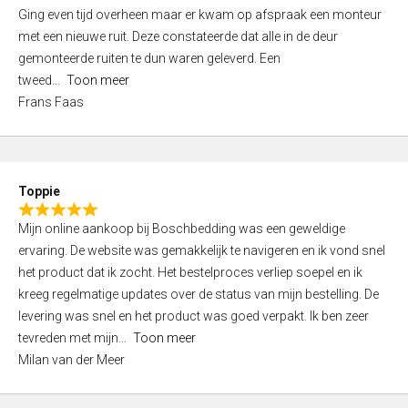
5
Ging even tijd overheen maar er kwam op afspraak een monteur
5
,
met een nieuwe ruit. Deze constateerde dat alle in de deur
0
gemonteerde ruiten te dun waren geleverd. Een
o
tweed
Toon meer
u
Frans Faas
t
o
f
5
Toppie
R
Mijn online aankoop bij Boschbedding was een geweldige
a
ervaring. De website was gemakkelijk te navigeren en ik vond snel
t
het product dat ik zocht. Het bestelproces verliep soepel en ik
e
kreeg regelmatige updates over de status van mijn bestelling. De
d
levering was snel en het product was goed verpakt. Ik ben zeer
5
tevreden met mijn
Toon meer
,
Milan van der Meer
0
o