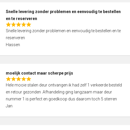
o
u
Snelle levering zonder problemen en eenvoudig te bestellen
t
en te reserveren
o
R
f
Snelle levering zonder problemen en eenvoudig te bestellen en te
a
5
reserveren
t
Hassen
e
d
5
,
moelijk contact maar scherpe prijs
0
R
o
Hele mooie stalen deur ontvangen ik had zelf 1 verkeerde besteld
a
u
en retour gezonden .Afhandeling ging langzaam maar deur
t
t
nummer 1 is perfect en goedkoop dus daarom toch 5 sterren
e
o
Jan
d
f
5
5
,