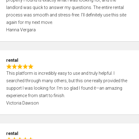
property I found is exactly what I was looking for, and the
t
t
landlord was quick to answer my questions. The entire rental
e
o
process was smooth and stress-free. I’ll definitely use this site
d
f
again for my next move.
5
5
Hanna Vergara
,
0
o
u
rental
t
R
o
This platform is incredibly easy to use and truly helpful. I
a
f
searched through many others, but this one really provided the
t
5
support I was looking for. I’m so glad I found it—an amazing
e
experience from start to finish.
d
Victoria Dawson
5
,
0
o
rental
u