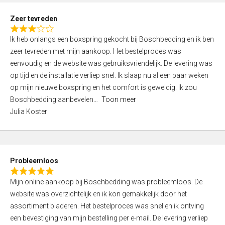
u
t
Zeer tevreden
o
R
f
Ik heb onlangs een boxspring gekocht bij Boschbedding en ik ben
a
5
zeer tevreden met mijn aankoop. Het bestelproces was
t
eenvoudig en de website was gebruiksvriendelijk. De levering was
e
op tijd en de installatie verliep snel. Ik slaap nu al een paar weken
d
op mijn nieuwe boxspring en het comfort is geweldig. Ik zou
3
Boschbedding aanbevelen
Toon meer
,
Julia Koster
0
o
u
t
Probleemloos
o
R
f
Mijn online aankoop bij Boschbedding was probleemloos. De
a
5
website was overzichtelijk en ik kon gemakkelijk door het
t
assortiment bladeren. Het bestelproces was snel en ik ontving
e
een bevestiging van mijn bestelling per e-mail. De levering verliep
d