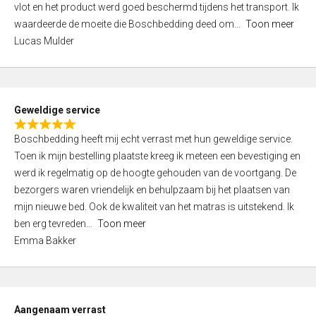
vlot en het product werd goed beschermd tijdens het transport. Ik
5
waardeerde de moeite die Boschbedding deed om
Toon meer
,
Lucas Mulder
0
o
u
t
Geweldige service
o
R
f
Boschbedding heeft mij echt verrast met hun geweldige service.
a
5
Toen ik mijn bestelling plaatste kreeg ik meteen een bevestiging en
t
werd ik regelmatig op de hoogte gehouden van de voortgang. De
e
bezorgers waren vriendelijk en behulpzaam bij het plaatsen van
d
mijn nieuwe bed. Ook de kwaliteit van het matras is uitstekend. Ik
5
ben erg tevreden
Toon meer
,
Emma Bakker
0
o
u
t
Aangenaam verrast