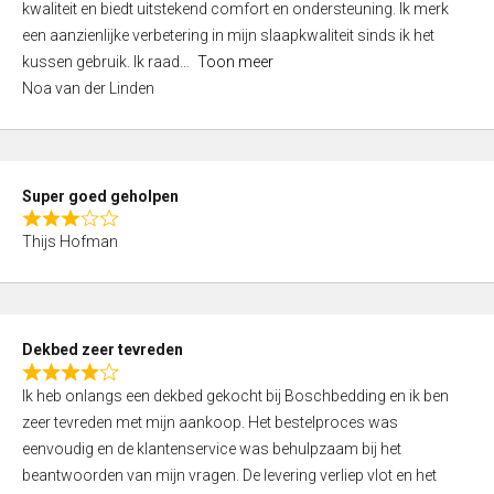
kwaliteit en biedt uitstekend comfort en ondersteuning. Ik merk
d
een aanzienlijke verbetering in mijn slaapkwaliteit sinds ik het
4
kussen gebruik. Ik raad
Toon meer
,
Noa van der Linden
0
o
u
t
Super goed geholpen
o
R
f
Thijs Hofman
a
5
t
e
d
Dekbed zeer tevreden
3
R
,
Ik heb onlangs een dekbed gekocht bij Boschbedding en ik ben
a
0
zeer tevreden met mijn aankoop. Het bestelproces was
t
o
eenvoudig en de klantenservice was behulpzaam bij het
e
u
beantwoorden van mijn vragen. De levering verliep vlot en het
d