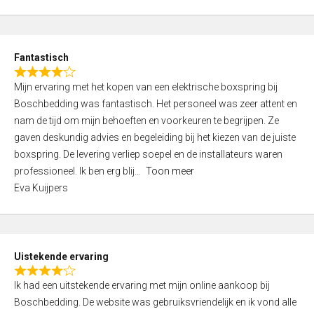
5
t
e
d
Fantastisch
5
R
,
Mijn ervaring met het kopen van een elektrische boxspring bij
a
0
Boschbedding was fantastisch. Het personeel was zeer attent en
t
o
nam de tijd om mijn behoeften en voorkeuren te begrijpen. Ze
e
u
gaven deskundig advies en begeleiding bij het kiezen van de juiste
d
t
boxspring. De levering verliep soepel en de installateurs waren
4
o
professioneel. Ik ben erg blij
Toon meer
,
f
Eva Kuijpers
0
5
o
u
t
Uistekende ervaring
o
R
f
Ik had een uitstekende ervaring met mijn online aankoop bij
a
5
Boschbedding. De website was gebruiksvriendelijk en ik vond alle
t