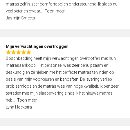
d
t
matras zelf is zeer comfortabel en ondersteunend. Ik slaap nu
5
o
veel beter en ervaar
Toon meer
,
f
Jasmijn Smeets
0
5
o
u
t
Mijn verwachtingen overtroggen
o
R
f
Boschbedding heeft mijn verwachtingen overtroffen met hun
a
5
matrasaankoop. Het personeel was zeer behulpzaam en
t
deskundig en ze hielpen me het perfecte matras te vinden op
e
basis van mijn voorkeuren en behoeften. De levering verliep
d
probleemloos en de matras was van hoge kwaliteit. Ik ben zeer
5
tevreden met mijn slaapervaring sinds ik het nieuwe matras
,
heb
Toon meer
0
Lynn Hoekstra
o
u
t