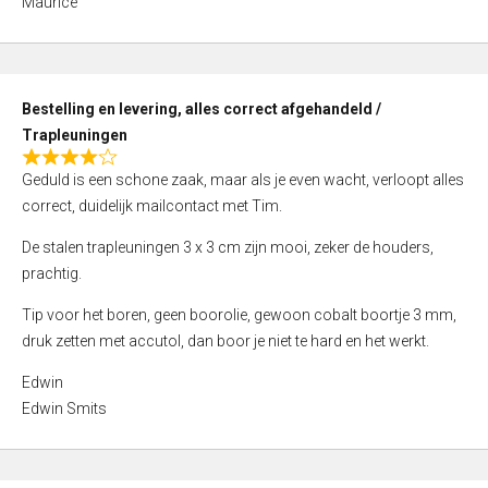
Maurice
5
,
0
o
Bestelling en levering, alles correct afgehandeld /
u
Trapleuningen
t
R
o
Geduld is een schone zaak, maar als je even wacht, verloopt alles
a
f
correct, duidelijk mailcontact met Tim.
t
5
e
De stalen trapleuningen 3 x 3 cm zijn mooi, zeker de houders,
d
prachtig.
4
Tip voor het boren, geen boorolie, gewoon cobalt boortje 3 mm,
,
druk zetten met accutol, dan boor je niet te hard en het werkt.
0
o
Edwin
u
Edwin Smits
t
o
f