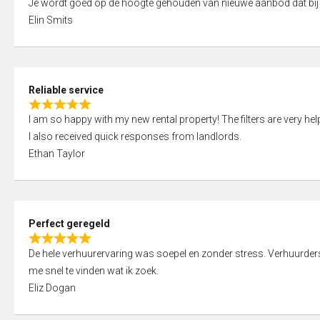
Je wordt goed op de hoogte gehouden van nieuwe aanbod dat bij
a
o
Elin Smits
t
u
e
t
d
o
5
f
Reliable service
,
5
R
0
I am so happy with my new rental property! The filters are very hel
a
o
I also received quick responses from landlords.
t
u
Ethan Taylor
e
t
d
o
5
f
,
5
Perfect geregeld
0
R
o
De hele verhuurervaring was soepel en zonder stress. Verhuurders r
a
u
me snel te vinden wat ik zoek.
t
t
Eliz Dogan
e
o
d
f