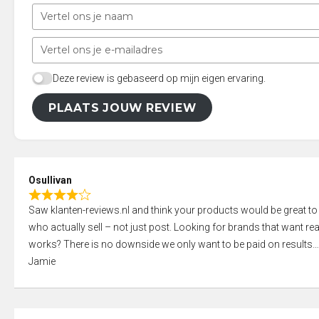
Deze review is gebaseerd op mijn eigen ervaring.
PLAATS JOUW REVIEW
Osullivan
R
Saw klanten-reviews.nl and think your products would be great to
a
who actually sell – not just post. Looking for brands that want real
t
works? There is no downside we only want to be paid on results
e
Jamie
d
4
,