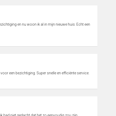
ichtiging en nu woon ik al in mijn nieuwe huis. Echt een
 voor een bezichtiging. Super snelle en efficiënte service.
ik had niet gedacht dat het zo eenvoudig zou zijn.