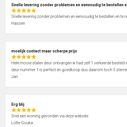
0
Snelle levering zonder problemen en eenvoudig te bestellen e
o
R
u
Snelle levering zonder problemen en eenvoudig te bestellen en te 
a
t
Hassen
t
o
e
f
d
5
5
moelijk contact maar scherpe prijs
,
R
0
Hele mooie stalen deur ontvangen ik had zelf 1 verkeerde bestel
a
o
deur nummer 1 is perfect en goedkoop dus daarom toch 5 sterre
t
u
Jan
e
t
d
o
5
f
,
5
Erg blij
0
R
o
Snel een woning gevonden via deze website.
a
u
Lotte Gouka
t