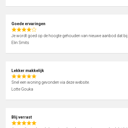
t
e
o
d
f
5
5
Goede ervaringen
,
R
0
Je wordt goed op de hoogte gehouden van nieuwe aanbod dat bij
a
o
Elin Smits
t
u
e
t
d
o
4
f
Lekker makkelijk
,
5
R
0
Snel een woning gevonden via deze website.
a
o
Lotte Gouka
t
u
e
t
d
o
5
f
Blij verrast
,
5
R
0