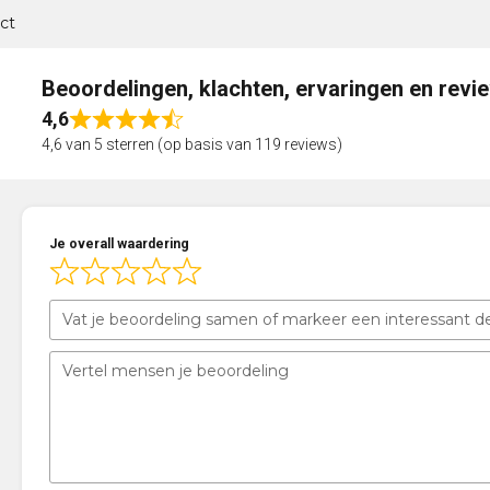
ct
Beoordelingen, klachten, ervaringen en revi
4,6
Rated
4,6 van 5 sterren (op basis van 119 reviews)
4,6
out
of
5
Je overall waardering