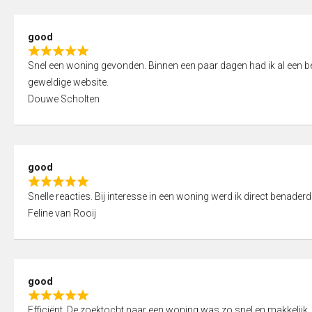
5
5
,
good
0
R
o
Snel een woning gevonden. Binnen een paar dagen had ik al een bez
a
u
geweldige website.
t
t
Douwe Scholten
e
o
d
f
5
5
,
good
0
R
o
Snelle reacties. Bij interesse in een woning werd ik direct benaderd
a
u
Feline van Rooij
t
t
e
o
d
f
5
5
good
,
R
0
Efficiënt. De zoektocht naar een woning was zo snel en makkelijk, 