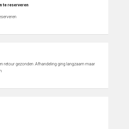
n te reserveren
reserveren
d en retour gezonden .Afhandeling ging langzaam maar
n