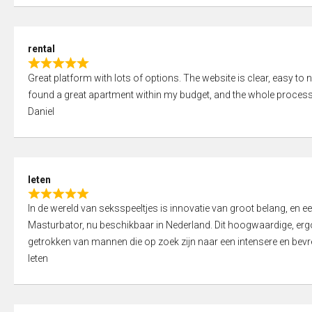
d
5
5
,
rental
0
R
o
Great platform with lots of options. The website is clear, easy to na
a
u
found a great apartment within my budget, and the whole process
t
t
Daniel
e
o
d
f
5
5
,
leten
0
R
o
In de wereld van seksspeeltjes is innovatie van groot belang, en 
a
u
Masturbator, nu beschikbaar in Nederland. Dit hoogwaardige, er
t
t
getrokken van mannen die op zoek zijn naar een intensere en bevre
e
o
leten
d
f
5
5
,