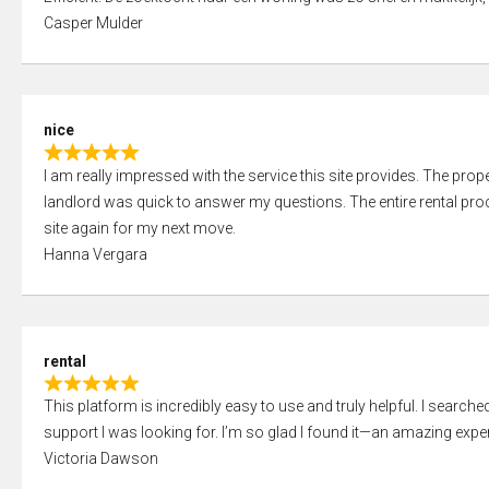
a
o
Casper Mulder
t
u
e
t
d
o
5
f
nice
,
5
R
0
I am really impressed with the service this site provides. The prope
a
o
landlord was quick to answer my questions. The entire rental proce
t
u
site again for my next move.
e
t
Hanna Vergara
d
o
5
f
,
5
0
rental
o
R
u
This platform is incredibly easy to use and truly helpful. I search
a
t
support I was looking for. I’m so glad I found it—an amazing exper
t
o
Victoria Dawson
e
f